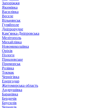
Запоріжжя
Якимівка
Василівка
Веселе
Вільнянськ
Гуляйполе
Дніпрорудне
Кам’янка-Дніпровська
Мелітополь
Михайлівка
Новомиколаївка
Оріхів
Пологи
Приазовське
Приморськ
Розівка
Токмак
Чернігівка
Енергодар
Житомирська область
Андрушівка
Баранівка
Бердичів
Брусилів
Черняхів