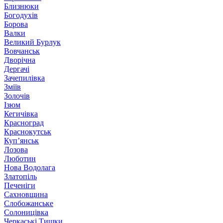
Близнюки
Богодухів
Борова
Валки
Великий Бурлук
Вовчанськ
Дворічна
Дергачі
Зачепилівка
Зміїв
Золочів
Ізюм
Кегичівка
Красноград
Краснокутськ
Куп’янськ
Лозова
Люботин
Нова Водолага
Златопіль
Печеніги
Сахновщина
Слобожанське
Солоницівка
Черкаські Тишки