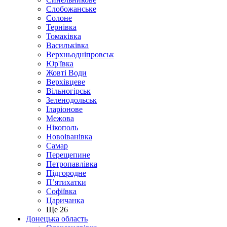
Слобожанське
Солоне
Тернівка
Томаківка
Васильківка
Верхньодніпровськ
Юр'ївка
Жовті Води
Верхівцеве
Вільногірськ
Зеленодольськ
Іларіонове
Межова
Нікополь
Новоіванівка
Самар
Перещепине
Петропавлівка
Підгородне
П’ятихатки
Софіївка
Царичанка
Ще 26
Донецька область