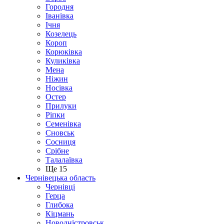
Городня
Іванівка
Ічня
Козелець
Короп
Корюківка
Куликівка
Мена
Ніжин
Носівка
Остер
Прилуки
Ріпки
Семенівка
Сновськ
Сосниця
Срібне
Талалаївка
Ще 15
Чернівецька область
Чернівці
Герца
Глибока
Кіцмань
Новодністровськ