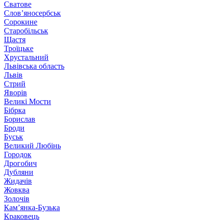
Сватове
Слов’яносербськ
Сорокине
Старобільськ
Щастя
Троїцьке
Хрустальний
Львівська область
Львів
Стрий
Яворів
Великі Мости
Бібрка
Борислав
Броди
Буськ
Великий Любінь
Городок
Дрогобич
Дубляни
Жидачів
Жовква
Золочів
Кам’янка-Бузька
Краковець