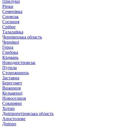
Прилуки
Ріпки
Семенівка
Сновськ
Сосниця
Срібне
Талалаївка
Чернівецька область
Чернівці
Герца
Глибока
Кіцмань
Новодністровськ
Путила
Сторожинець
Заставна
Берегомет
Вижниця
Кельменці
Новоселиця
Сокиряни
Хотин
Дніпропетровська область
Апостолове
Дніпро