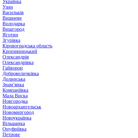
Українка
Узин
Васильків
Вишневе
Володарка
Вишгород
Яготин
Згурівка
Кіровоградська область
Кропивницький
Олександрія
Олександрівка
Гайворон
Добровеличківка
Долинська
Знам’янка
Компаніївка
Мала Виска
Новгородка
Новоархангельськ
Новомиргород
Новоукраїнка
Вільшанка
Онуфріївка
Петрове