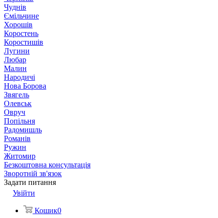
Чуднів
Ємільчине
Хорошів
Коростень
Коростишів
Лугини
Любар
Малин
Народичі
Нова Борова
Звягель
Олевськ
Овруч
Попільня
Радомишль
Романів
Ружин
Житомир
Безкоштовна консультація
Зворотній зв'язок
Задати питання
Увійти
Кошик
0