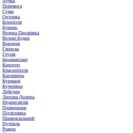
Лучка
Перемога
Суми
Охтирка
Білопілля
Буринь
Велика Писарівка
Великі Будки
Вороніж
Глинськ
Глухів
Іволжанське
Конотоп
Краснопілля
Кролевець
Курмани
Кучерівка
Лебедин
Липова Долина
Недригайлів
Плавинище
Підліснівка
Привокзальний
Путивль
Ромни