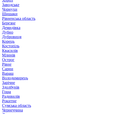
Хорол
Заводське
Чорнухи
Шишаки
Рівненська область
Березне
Демидівка
Дубно
Дубровиця
Корець
Костопіль
Квасилів
Млинів
Острог
Рівне
Сарни
Вараш
Володимирець
Зарічне
Здолбунів
Гоща
Радивилів
Рокитне
Сумська область
Чернеччина