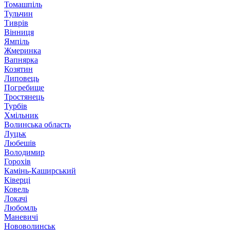
Томашпіль
Тульчин
Тиврів
Вінниця
Ямпіль
Жмеринка
Вапнярка
Козятин
Липовець
Погребище
Тростянець
Турбів
Хмільник
Волинська область
Луцьк
Любешів
Володимир
Горохів
Камінь-Каширський
Ківерці
Ковель
Локачі
Любомль
Маневичі
Нововолинськ