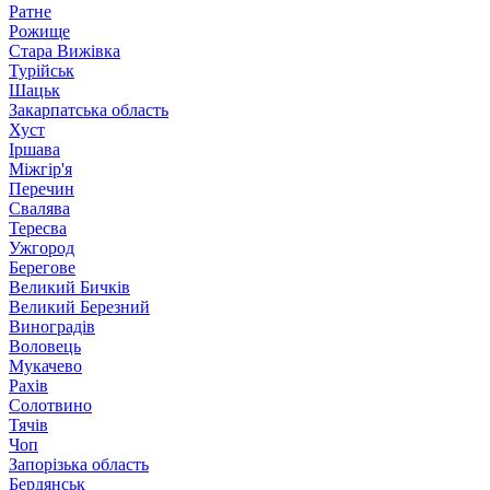
Ратне
Рожище
Стара Вижівка
Турійськ
Шацьк
Закарпатська область
Хуст
Іршава
Міжгір'я
Перечин
Свалява
Тересва
Ужгород
Берегове
Великий Бичків
Великий Березний
Виноградів
Воловець
Мукачево
Рахів
Солотвино
Тячів
Чоп
Запорізька область
Бердянськ