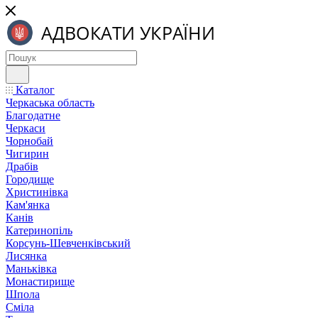
Каталог
Черкаська область
Благодатне
Черкаси
Чорнобай
Чигирин
Драбів
Городище
Христинівка
Кам'янка
Канів
Катеринопіль
Корсунь-Шевченківський
Лисянка
Маньківка
Монастирище
Шпола
Сміла