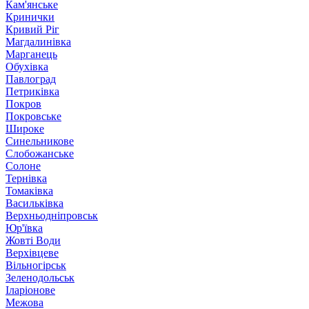
Кам'янське
Кринички
Кривий Ріг
Магдалинівка
Марганець
Обухівка
Павлоград
Петриківка
Покров
Покровське
Широке
Синельникове
Слобожанське
Солоне
Тернівка
Томаківка
Васильківка
Верхньодніпровськ
Юр'ївка
Жовті Води
Верхівцеве
Вільногірськ
Зеленодольськ
Іларіонове
Межова