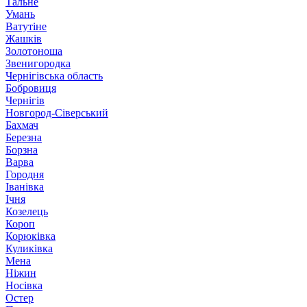
Тальне
Умань
Ватутіне
Жашків
Золотоноша
Звенигородка
Чернігівська область
Бобровиця
Чернігів
Новгород-Сіверський
Бахмач
Березна
Борзна
Варва
Городня
Іванівка
Ічня
Козелець
Короп
Корюківка
Куликівка
Мена
Ніжин
Носівка
Остер