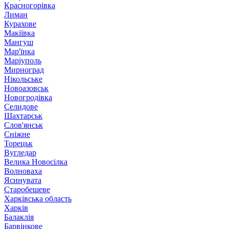
Красногорівка
Лиман
Курахове
Макіївка
Мангуш
Мар'їнка
Маріуполь
Мирноград
Нікольське
Новоазовськ
Новогродівка
Селидове
Шахтарськ
Слов'янськ
Сніжне
Торецьк
Вугледар
Велика Новосілка
Волноваха
Ясинувата
Старобешеве
Харківська область
Харків
Балаклія
Барвінкове