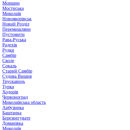
Моршин
Мостиська
Миколаїв
Новояворівськ
Новий Розділ
Перемишляни
Пустомити
Рава-Руська
Радехів
Рудки
Самбір
Сколе
Сокаль
Старий Самбір
Судова Вишня
Трускавець
Турка
Ходорів
Червоноград
Миколаївська область
Арбузинка
Баштанка
Березнегувате
Доманівка
Миколаїв