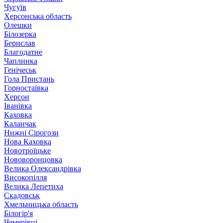
Чугуїв
Херсонська область
Олешки
Білозерка
Берислав
Благодатне
Чаплинка
Генічеськ
Гола Пристань
Горностаївка
Херсон
Іванівка
Каховка
Каланчак
Нижні Сірогози
Нова Каховка
Новотроїцьке
Нововоронцовка
Велика Олександрівка
Високопілля
Велика Лепетиха
Скадовськ
Хмельницька область
Білогір'я
Чемерівці