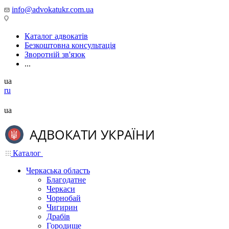
info@advokatukr.com.ua
Каталог адвокатів
Безкоштовна консультація
Зворотній зв'язок
...
ua
ru
ua
Каталог
Черкаська область
Благодатне
Черкаси
Чорнобай
Чигирин
Драбів
Городище