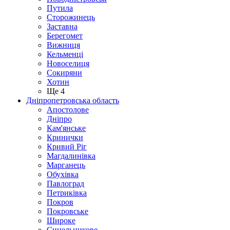
Путила
Сторожинець
Заставна
Берегомет
Вижниця
Кельменці
Новоселиця
Сокиряни
Хотин
Ще 4
Дніпропетровська область
Апостолове
Дніпро
Кам'янське
Кринички
Кривий Ріг
Магдалинівка
Марганець
Обухівка
Павлоград
Петриківка
Покров
Покровське
Широке
Синельникове