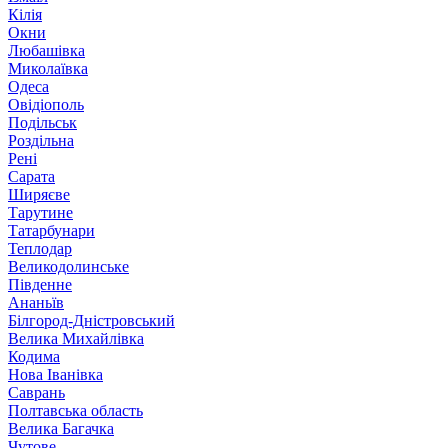
Кілія
Окни
Любашівка
Миколаївка
Одеса
Овідіополь
Подільськ
Роздільна
Рені
Сарата
Ширяєве
Тарутине
Татарбунари
Теплодар
Великодолинське
Південне
Ананьїв
Білгород-Дністровський
Велика Михайлівка
Кодима
Нова Іванівка
Саврань
Полтавська область
Велика Багачка
Чутове