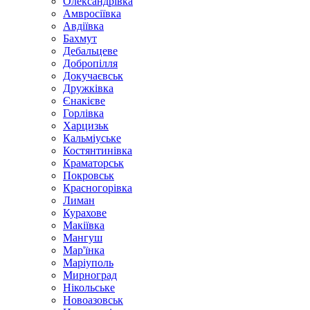
Олександрівка
Амвросіївка
Авдіївка
Бахмут
Дебальцеве
Добропілля
Докучаєвськ
Дружківка
Єнакієве
Горлівка
Харцизьк
Кальміуське
Костянтинівка
Краматорськ
Покровськ
Красногорівка
Лиман
Курахове
Макіївка
Мангуш
Мар'їнка
Маріуполь
Мирноград
Нікольське
Новоазовськ