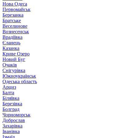
Нова Одеса
Первомайськ
Березанка
Братське
Веселинове
Вознесенськ
Врадіївка
Єланець
Казанка
Криве Озеро
Новий Буг
Очаків
Снігурівка
Южноукраїнськ
Одеська область
Арциз
Балта
Біляївка
Березівка
Болград
Чорноморськ
Доброслав
Захарівка
Іванівка
Ізмаїл