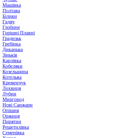
Машівка
Полтава
Білики
Гадяч
Глобине
Горішні Плавні
Градизьк
Гребінка
Диканька
Зіньків
Карлівка
Кобеляки
Козельщина
Котельва
Кременчук
Лохвиця
Лубни
Миргород
Нові Санжари
Опішня
Оржиця
Пирятин
Решетилівка
Семенівка