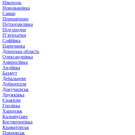
Нікополь
Новоіванівка
Самар
Перещепине
Петропавлівка
Підгородне
П’ятихатки
Софіївка
Царичанка
Донецька область
Олександрівка
Амвросіївка
Авдіївка
Бахмут
Дебальцеве
Добропілля
Докучаєвськ
Дружківка
Єнакієве
Горлівка
Харцизьк
Кальміуське
Костянтинівка
Краматорськ
Покровськ