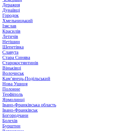
Деражня
Дунаївці
Городок
Хмельницький
Ізяслав
Красилів
Летичів
Нетішин
Шепетівка
Славута
Стара Синява
Старокостянтинів
Віньківці
Волочиськ
Кам’янець-Подільський
Нова Ушиця
Полонне
Теофіполь
Ярмолинці
Івано-Франківська область
Івано-Франківськ
Богородчани
Болехів
Бурштин