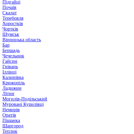
Підгайці
Почаїв
Скалат
Теребовля
Хоростків
Чортків
Шумськ
Вінницька область
Бар
Бершадь
Чечельник
Гайсин
Гнівань
Іллінці
Калинівка
Крижопіль
Ладижин
Літин
Могилів-Подільський
Муровані Курилівці
Немирів
Оратів
Піщанка
Шаргород
Теплик