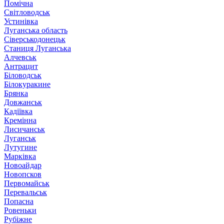
Помічна
Світловодськ
Устинівка
Луганська область
Сіверськодонецьк
Станиця Луганська
Алчевськ
Антрацит
Біловодськ
Білокуракине
Брянка
Довжанськ
Кадіївка
Кремінна
Лисичанськ
Луганськ
Лутугине
Марківка
Новоайдар
Новопсков
Первомайськ
Перевальськ
Попасна
Ровеньки
Рубіжне