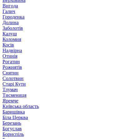
Верховина
Вигода
Галич
Городенка
Долина
Заболотів
Калуш
Коломия
Косів
Надвірна
Отинія
Рогатин
Рожнятів
Снятин
Солотвин
Старі Кути
Тлумач
Тисмениця
Яремче
Київська область
Баришівка
Біла Церква
Березань
Богуслав
Бориспіль