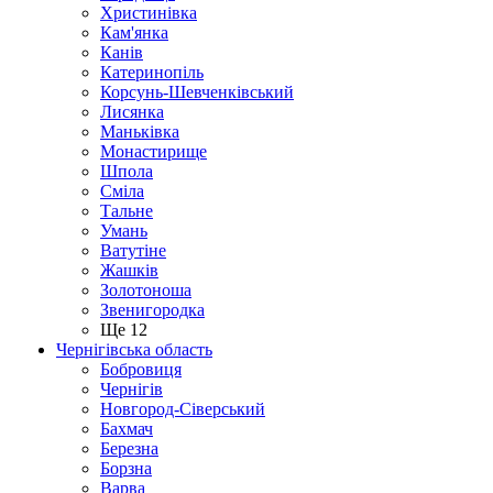
Христинівка
Кам'янка
Канів
Катеринопіль
Корсунь-Шевченківський
Лисянка
Маньківка
Монастирище
Шпола
Сміла
Тальне
Умань
Ватутіне
Жашків
Золотоноша
Звенигородка
Ще 12
Чернігівська область
Бобровиця
Чернігів
Новгород-Сіверський
Бахмач
Березна
Борзна
Варва