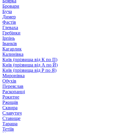
Боярка
Бровари
Буча
Димер
Фастів
Глеваха
Гребінки
Ірпінь
Іванків
Кагарлик
Калинівка
Київ (прізвища від К по П)
Київ (прізвища від А по Й)
Київ (прізвища від Р по Я)
Миронівка
Обухів
Переяслав
Раскопанці
Рокитне
Ржищів
Сквира
Славутич
Ставище
Тараща
Тетіїв