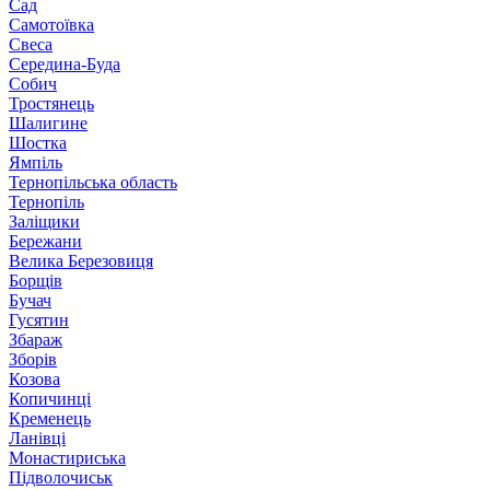
Сад
Самотоївка
Свеса
Середина-Буда
Собич
Тростянець
Шалигине
Шостка
Ямпіль
Тернопільська область
Тернопіль
Заліщики
Бережани
Велика Березовиця
Борщів
Бучач
Гусятин
Збараж
Зборів
Козова
Копичинці
Кременець
Ланівці
Монастириська
Підволочиськ