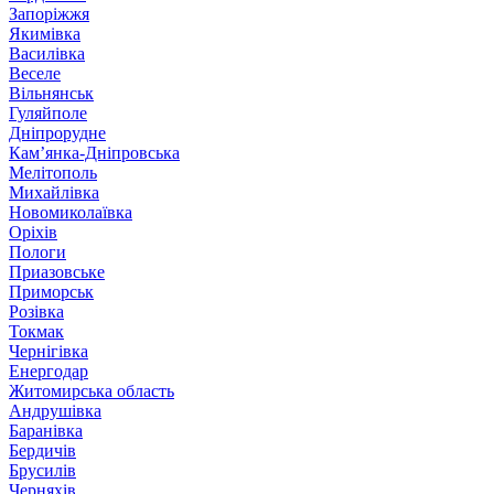
Запоріжжя
Якимівка
Василівка
Веселе
Вільнянськ
Гуляйполе
Дніпрорудне
Кам’янка-Дніпровська
Мелітополь
Михайлівка
Новомиколаївка
Оріхів
Пологи
Приазовське
Приморськ
Розівка
Токмак
Чернігівка
Енергодар
Житомирська область
Андрушівка
Баранівка
Бердичів
Брусилів
Черняхів