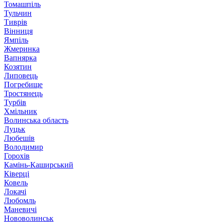
Томашпіль
Тульчин
Тиврів
Вінниця
Ямпіль
Жмеринка
Вапнярка
Козятин
Липовець
Погребище
Тростянець
Турбів
Хмільник
Волинська область
Луцьк
Любешів
Володимир
Горохів
Камінь-Каширський
Ківерці
Ковель
Локачі
Любомль
Маневичі
Нововолинськ