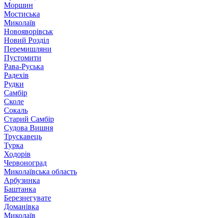
Моршин
Мостиська
Миколаїв
Новояворівськ
Новий Розділ
Перемишляни
Пустомити
Рава-Руська
Радехів
Рудки
Самбір
Сколе
Сокаль
Старий Самбір
Судова Вишня
Трускавець
Турка
Ходорів
Червоноград
Миколаївська область
Арбузинка
Баштанка
Березнегувате
Доманівка
Миколаїв