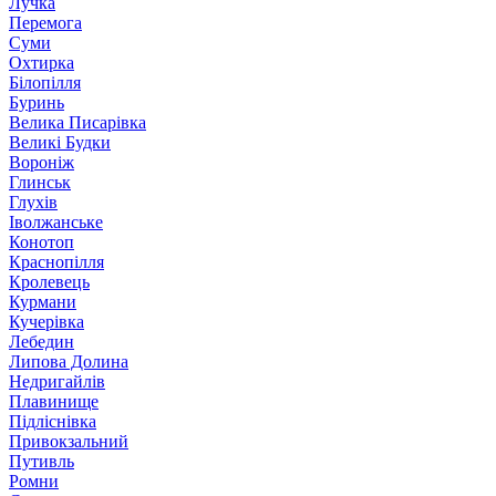
Лучка
Перемога
Суми
Охтирка
Білопілля
Буринь
Велика Писарівка
Великі Будки
Вороніж
Глинськ
Глухів
Іволжанське
Конотоп
Краснопілля
Кролевець
Курмани
Кучерівка
Лебедин
Липова Долина
Недригайлів
Плавинище
Підліснівка
Привокзальний
Путивль
Ромни