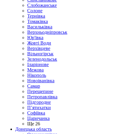
Слобожанське
Солоне
Тернівка
Томаківка
Васильківка
Верхньодніпровськ
Юр'ївка
Жовті Води
Верхівцеве
Вільногірськ
Зеленодольськ
Іларіонове
Межова
Нікополь
Новоіванівка
Самар
Перещепине
Петропавлівка
Підгородне
П’ятихатки
Софіївка
Царичанка
Ще 26
Донецька область