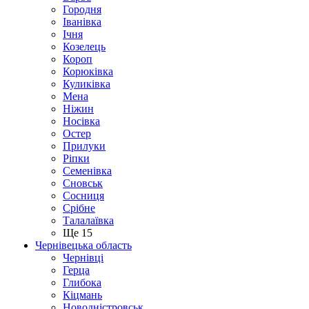
Городня
Іванівка
Ічня
Козелець
Короп
Корюківка
Куликівка
Мена
Ніжин
Носівка
Остер
Прилуки
Ріпки
Семенівка
Сновськ
Сосниця
Срібне
Талалаївка
Ще 15
Чернівецька область
Чернівці
Герца
Глибока
Кіцмань
Новодністровськ