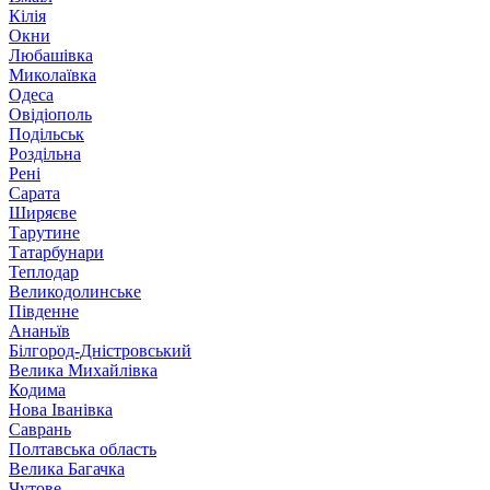
Кілія
Окни
Любашівка
Миколаївка
Одеса
Овідіополь
Подільськ
Роздільна
Рені
Сарата
Ширяєве
Тарутине
Татарбунари
Теплодар
Великодолинське
Південне
Ананьїв
Білгород-Дністровський
Велика Михайлівка
Кодима
Нова Іванівка
Саврань
Полтавська область
Велика Багачка
Чутове