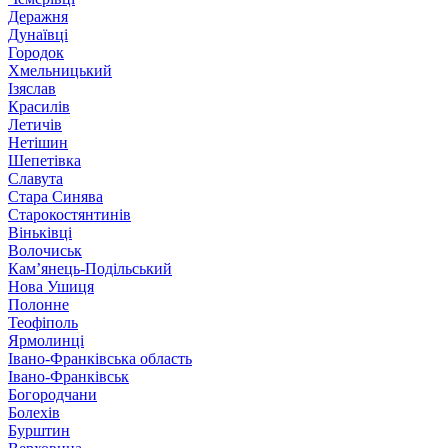
Деражня
Дунаївці
Городок
Хмельницький
Ізяслав
Красилів
Летичів
Нетішин
Шепетівка
Славута
Стара Синява
Старокостянтинів
Віньківці
Волочиськ
Кам’янець-Подільський
Нова Ушиця
Полонне
Теофіполь
Ярмолинці
Івано-Франківська область
Івано-Франківськ
Богородчани
Болехів
Бурштин