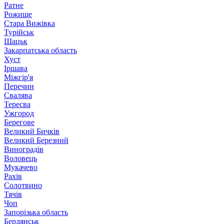
Ратне
Рожище
Стара Вижівка
Турійськ
Шацьк
Закарпатська область
Хуст
Іршава
Міжгір'я
Перечин
Свалява
Тересва
Ужгород
Берегове
Великий Бичків
Великий Березний
Виноградів
Воловець
Мукачево
Рахів
Солотвино
Тячів
Чоп
Запорізька область
Бердянськ