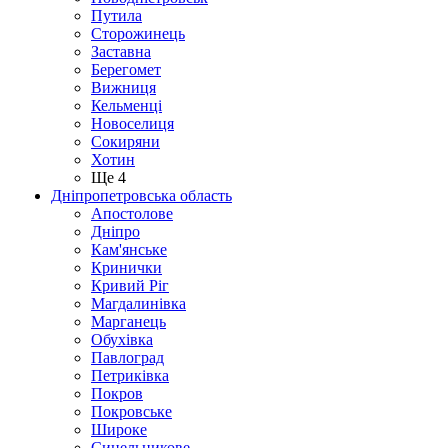
Путила
Сторожинець
Заставна
Берегомет
Вижниця
Кельменці
Новоселиця
Сокиряни
Хотин
Ще 4
Дніпропетровська область
Апостолове
Дніпро
Кам'янське
Кринички
Кривий Ріг
Магдалинівка
Марганець
Обухівка
Павлоград
Петриківка
Покров
Покровське
Широке
Синельникове