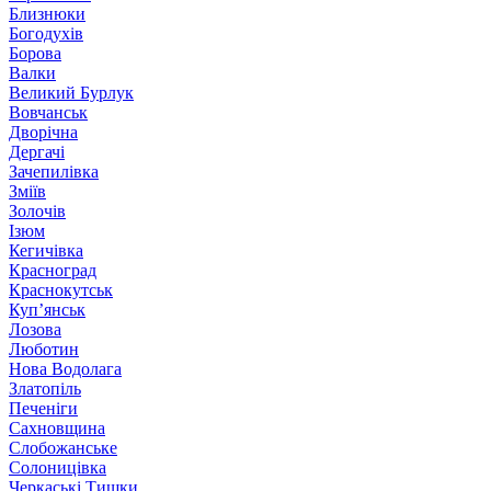
Близнюки
Богодухів
Борова
Валки
Великий Бурлук
Вовчанськ
Дворічна
Дергачі
Зачепилівка
Зміїв
Золочів
Ізюм
Кегичівка
Красноград
Краснокутськ
Куп’янськ
Лозова
Люботин
Нова Водолага
Златопіль
Печеніги
Сахновщина
Слобожанське
Солоницівка
Черкаські Тишки