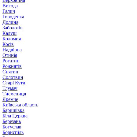
Верховина
Вигода
Галич
Городенка
Долина
Заболотів
Калуш
Коломия
Косів
Надвірна
Отинія
Рогатин
Рожнятів
Снятин
Солотвин
Старі Кути
Тлумач
Тисмениця
Яремче
Київська область
Баришівка
Біла Церква
Березань
Богуслав
Бориспіль