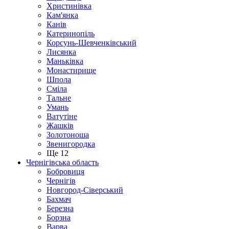
Христинівка
Кам'янка
Канів
Катеринопіль
Корсунь-Шевченківський
Лисянка
Маньківка
Монастирище
Шпола
Сміла
Тальне
Умань
Ватутіне
Жашків
Золотоноша
Звенигородка
Ще 12
Чернігівська область
Бобровиця
Чернігів
Новгород-Сіверський
Бахмач
Березна
Борзна
Варва