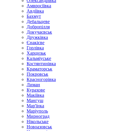
Олександрівка
Амвросіївка
Авдіївка
Бахмут
Дебальцеве
Добропілля
Докучаєвськ
Дружківка
Єнакієве
Горлівка
Харцизьк
Кальміуське
Костянтинівка
Краматорськ
Покровськ
Красногорівка
Лиман
Курахове
Макіївка
Мангуш
Мар'їнка
Маріуполь
Мирноград
Нікольське
Новоазовськ