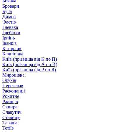
Боярка
Бровари
Буча
Димер
Фастів
Глеваха
Гребінки
Ірпінь
Іванків
Кагарлик
Калинівка
Київ (прізвища від К по П)
Київ (прізвища від А по Й)
Київ (прізвища від Р по Я)
Миронівка
Обухів
Переяслав
Раскопанці
Рокитне
Ржищів
Сквира
Славутич
Ставище
Тараща
Тетіїв