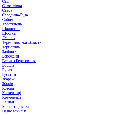
Сад
Самотоївка
Свеса
Середина-Буда
Собич
Тростянець
Шалигине
Шостка
Ямпіль
Тернопільська область
Тернопіль
Заліщики
Бережани
Велика Березовиця
Борщів
Бучач
Гусятин
Збараж
Зборів
Козова
Копичинці
Кременець
Ланівці
Монастириська
Підволочиськ