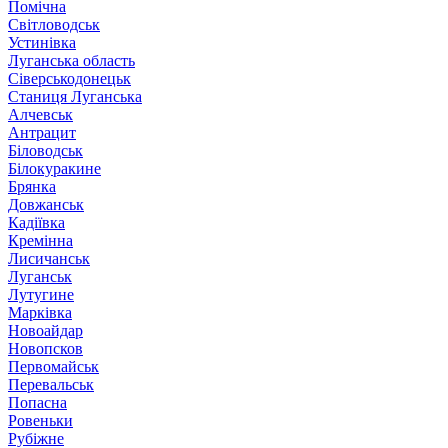
Помічна
Світловодськ
Устинівка
Луганська область
Сіверськодонецьк
Станиця Луганська
Алчевськ
Антрацит
Біловодськ
Білокуракине
Брянка
Довжанськ
Кадіївка
Кремінна
Лисичанськ
Луганськ
Лутугине
Марківка
Новоайдар
Новопсков
Первомайськ
Перевальськ
Попасна
Ровеньки
Рубіжне