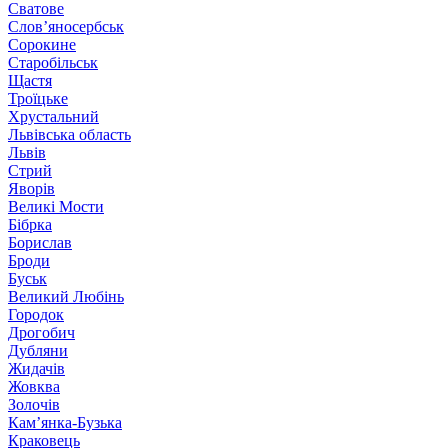
Сватове
Слов’яносербськ
Сорокине
Старобільськ
Щастя
Троїцьке
Хрустальний
Львівська область
Львів
Стрий
Яворів
Великі Мости
Бібрка
Борислав
Броди
Буськ
Великий Любінь
Городок
Дрогобич
Дубляни
Жидачів
Жовква
Золочів
Кам’янка-Бузька
Краковець