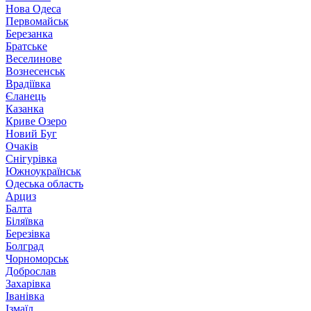
Нова Одеса
Первомайськ
Березанка
Братське
Веселинове
Вознесенськ
Врадіївка
Єланець
Казанка
Криве Озеро
Новий Буг
Очаків
Снігурівка
Южноукраїнськ
Одеська область
Арциз
Балта
Біляївка
Березівка
Болград
Чорноморськ
Доброслав
Захарівка
Іванівка
Ізмаїл