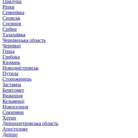
Прилуки
Ріпки
Семенівка
Сновськ
Сосниця
Срібне
Талалаївка
Чернівецька область
Чернівці
Герца
Глибока
Кіцмань
Новодністровськ
Путила
Сторожинець
Заставна
Берегомет
Вижниця
Кельменці
Новоселиця
Сокиряни
Хотин
Дніпропетровська область
Апостолове
Дніпро