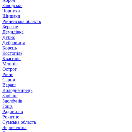
Хорол
Заводське
Чорнухи
Шишаки
Рівненська область
Березне
Демидівка
Дубно
Дубровиця
Корець
Костопіль
Квасилів
Млинів
Острог
Рівне
Сарни
Вараш
Володимирець
Зарічне
Здолбунів
Гоща
Радивилів
Рокитне
Сумська область
Чернеччина