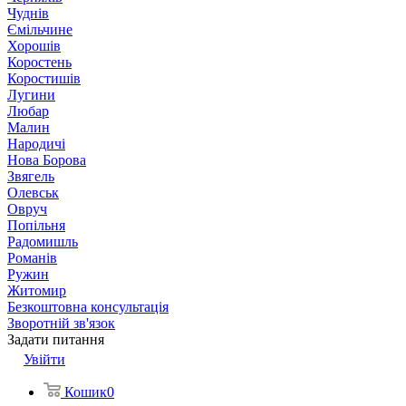
Чуднів
Ємільчине
Хорошів
Коростень
Коростишів
Лугини
Любар
Малин
Народичі
Нова Борова
Звягель
Олевськ
Овруч
Попільня
Радомишль
Романів
Ружин
Житомир
Безкоштовна консультація
Зворотній зв'язок
Задати питання
Увійти
Кошик
0