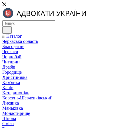
Каталог
Черкаська область
Благодатне
Черкаси
Чорнобай
Чигирин
Драбів
Городище
Христинівка
Кам'янка
Канів
Катеринопіль
Корсунь-Шевченківський
Лисянка
Маньківка
Монастирище
Шпола
Сміла