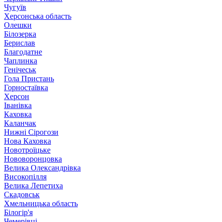
Чугуїв
Херсонська область
Олешки
Білозерка
Берислав
Благодатне
Чаплинка
Генічеськ
Гола Пристань
Горностаївка
Херсон
Іванівка
Каховка
Каланчак
Нижні Сірогози
Нова Каховка
Новотроїцьке
Нововоронцовка
Велика Олександрівка
Високопілля
Велика Лепетиха
Скадовськ
Хмельницька область
Білогір'я
Чемерівці