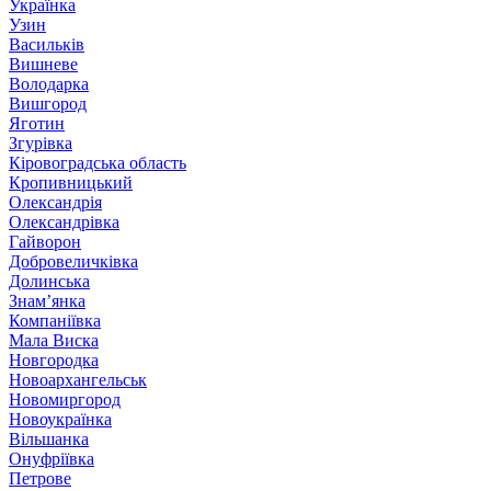
Українка
Узин
Васильків
Вишневе
Володарка
Вишгород
Яготин
Згурівка
Кіровоградська область
Кропивницький
Олександрія
Олександрівка
Гайворон
Добровеличківка
Долинська
Знам’янка
Компаніївка
Мала Виска
Новгородка
Новоархангельськ
Новомиргород
Новоукраїнка
Вільшанка
Онуфріївка
Петрове