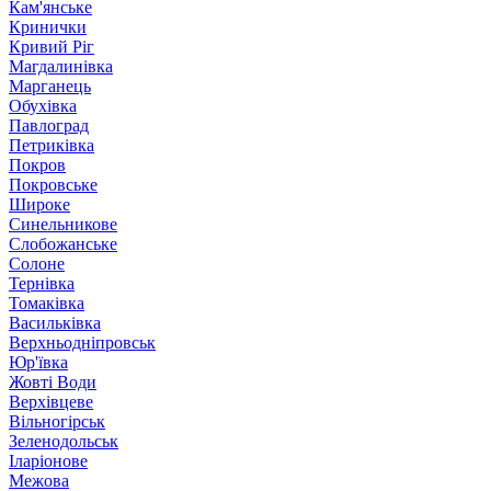
Кам'янське
Кринички
Кривий Ріг
Магдалинівка
Марганець
Обухівка
Павлоград
Петриківка
Покров
Покровське
Широке
Синельникове
Слобожанське
Солоне
Тернівка
Томаківка
Васильківка
Верхньодніпровськ
Юр'ївка
Жовті Води
Верхівцеве
Вільногірськ
Зеленодольськ
Іларіонове
Межова