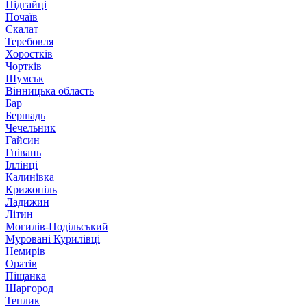
Підгайці
Почаїв
Скалат
Теребовля
Хоростків
Чортків
Шумськ
Вінницька область
Бар
Бершадь
Чечельник
Гайсин
Гнівань
Іллінці
Калинівка
Крижопіль
Ладижин
Літин
Могилів-Подільський
Муровані Курилівці
Немирів
Оратів
Піщанка
Шаргород
Теплик