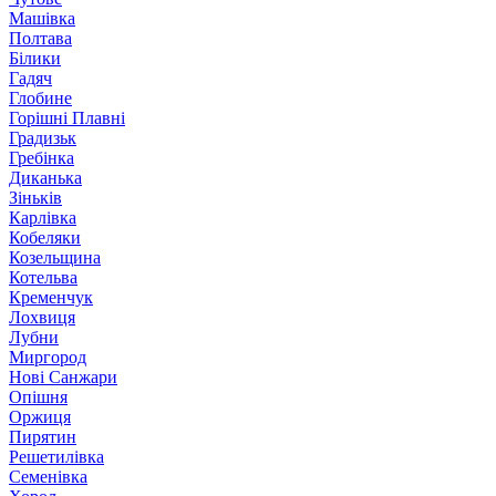
Машівка
Полтава
Білики
Гадяч
Глобине
Горішні Плавні
Градизьк
Гребінка
Диканька
Зіньків
Карлівка
Кобеляки
Козельщина
Котельва
Кременчук
Лохвиця
Лубни
Миргород
Нові Санжари
Опішня
Оржиця
Пирятин
Решетилівка
Семенівка