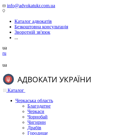
info@advokatukr.com.ua
Каталог адвокатів
Безкоштовна консультація
Зворотній зв'язок
...
ua
ru
ua
Каталог
Черкаська область
Благодатне
Черкаси
Чорнобай
Чигирин
Драбів
Городище