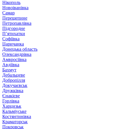
Нікополь
Новоіванівка
Самар
Перещепине
Петропавлівка
Підгородне
П’ятихатки
Софіївка
Царичанка
Донецька область
Олександрівка
Амвросіївка
Авдіївка
Бахмут
Дебальцеве
Добропілля
Докучаєвськ
Дружківка
Єнакієве
Горлівка
Харцизьк
Кальміуське
Костянтинівка
Краматорськ
Покровськ