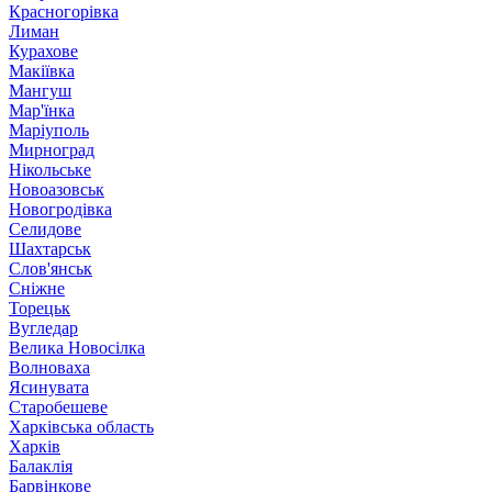
Красногорівка
Лиман
Курахове
Макіївка
Мангуш
Мар'їнка
Маріуполь
Мирноград
Нікольське
Новоазовськ
Новогродівка
Селидове
Шахтарськ
Слов'янськ
Сніжне
Торецьк
Вугледар
Велика Новосілка
Волноваха
Ясинувата
Старобешеве
Харківська область
Харків
Балаклія
Барвінкове