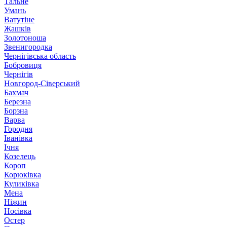
Тальне
Умань
Ватутіне
Жашків
Золотоноша
Звенигородка
Чернігівська область
Бобровиця
Чернігів
Новгород-Сіверський
Бахмач
Березна
Борзна
Варва
Городня
Іванівка
Ічня
Козелець
Короп
Корюківка
Куликівка
Мена
Ніжин
Носівка
Остер