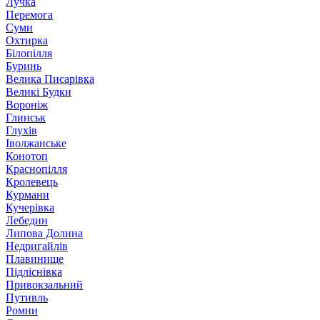
Лучка
Перемога
Суми
Охтирка
Білопілля
Буринь
Велика Писарівка
Великі Будки
Вороніж
Глинськ
Глухів
Іволжанське
Конотоп
Краснопілля
Кролевець
Курмани
Кучерівка
Лебедин
Липова Долина
Недригайлів
Плавинище
Підліснівка
Привокзальний
Путивль
Ромни