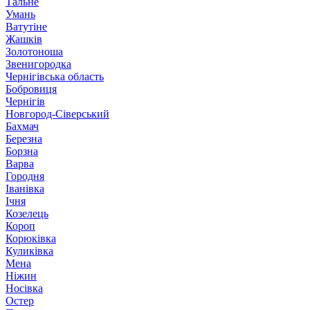
Тальне
Умань
Ватутіне
Жашків
Золотоноша
Звенигородка
Чернігівська область
Бобровиця
Чернігів
Новгород-Сіверський
Бахмач
Березна
Борзна
Варва
Городня
Іванівка
Ічня
Козелець
Короп
Корюківка
Куликівка
Мена
Ніжин
Носівка
Остер