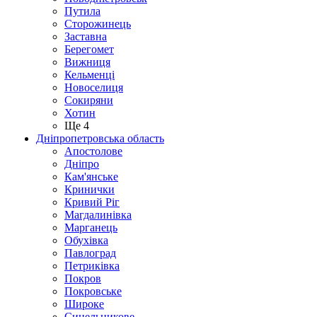
Путила
Сторожинець
Заставна
Берегомет
Вижниця
Кельменці
Новоселиця
Сокиряни
Хотин
Ще 4
Дніпропетровська область
Апостолове
Дніпро
Кам'янське
Кринички
Кривий Ріг
Магдалинівка
Марганець
Обухівка
Павлоград
Петриківка
Покров
Покровське
Широке
Синельникове