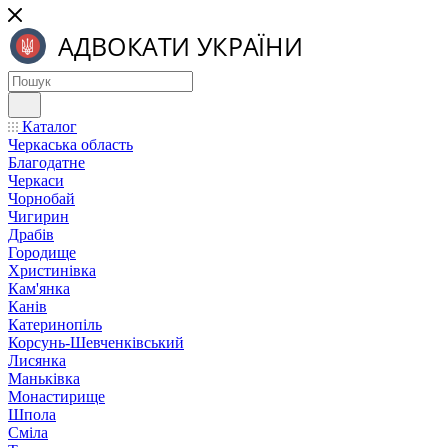
Каталог
Черкаська область
Благодатне
Черкаси
Чорнобай
Чигирин
Драбів
Городище
Христинівка
Кам'янка
Канів
Катеринопіль
Корсунь-Шевченківський
Лисянка
Маньківка
Монастирище
Шпола
Сміла