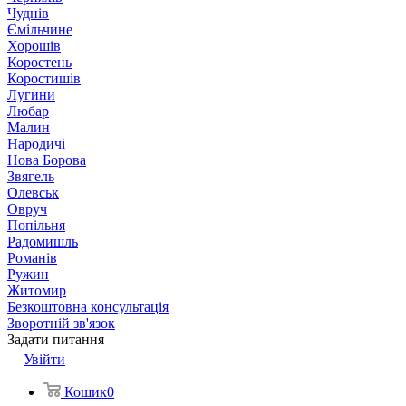
Чуднів
Ємільчине
Хорошів
Коростень
Коростишів
Лугини
Любар
Малин
Народичі
Нова Борова
Звягель
Олевськ
Овруч
Попільня
Радомишль
Романів
Ружин
Житомир
Безкоштовна консультація
Зворотній зв'язок
Задати питання
Увійти
Кошик
0