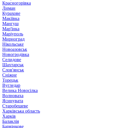
Красногорівка
Лиман
Курахове
Макіївка
Мангуш
Мар'їнка
Маріуполь
Мирноград
Нікольське
Новоазовськ
Новогродівка
Селидове
Шахтарськ
Слов'янськ
Сніжне
Торецьк
Вугледар
Велика Новосілка
Волноваха
Ясинувата
Старобешеве
Харківська область
Харків
Балаклія
Барвінкове