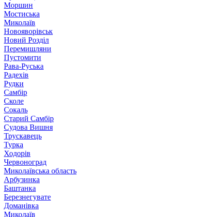
Моршин
Мостиська
Миколаїв
Новояворівськ
Новий Розділ
Перемишляни
Пустомити
Рава-Руська
Радехів
Рудки
Самбір
Сколе
Сокаль
Старий Самбір
Судова Вишня
Трускавець
Турка
Ходорів
Червоноград
Миколаївська область
Арбузинка
Баштанка
Березнегувате
Доманівка
Миколаїв