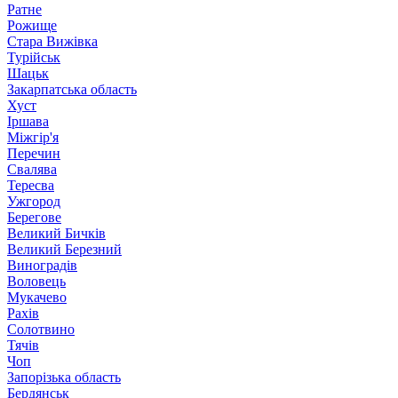
Ратне
Рожище
Стара Вижівка
Турійськ
Шацьк
Закарпатська область
Хуст
Іршава
Міжгір'я
Перечин
Свалява
Тересва
Ужгород
Берегове
Великий Бичків
Великий Березний
Виноградів
Воловець
Мукачево
Рахів
Солотвино
Тячів
Чоп
Запорізька область
Бердянськ