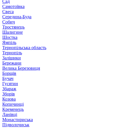
Сад
Самотоївка
Свеса
Середина-Буда
Собич
Тростянець
Шалигине
Шостка
Ямпіль
Тернопільська область
Тернопіль
Заліщики
Бережани
Велика Березовиця
Борщів
Бучач
Гусятин
Збараж
Зборів
Козова
Копичинці
Кременець
Ланівці
Монастириська
Підволочиськ