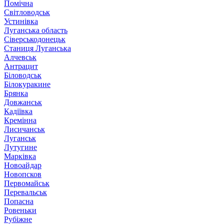
Помічна
Світловодськ
Устинівка
Луганська область
Сіверськодонецьк
Станиця Луганська
Алчевськ
Антрацит
Біловодськ
Білокуракине
Брянка
Довжанськ
Кадіївка
Кремінна
Лисичанськ
Луганськ
Лутугине
Марківка
Новоайдар
Новопсков
Первомайськ
Перевальськ
Попасна
Ровеньки
Рубіжне