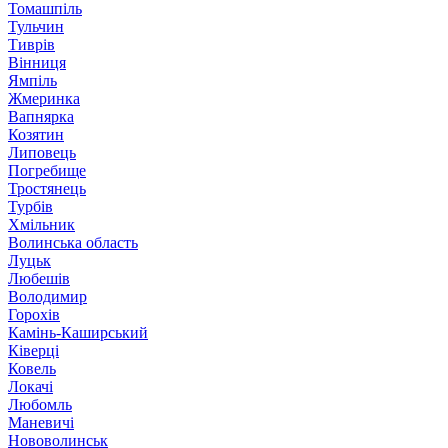
Томашпіль
Тульчин
Тиврів
Вінниця
Ямпіль
Жмеринка
Вапнярка
Козятин
Липовець
Погребище
Тростянець
Турбів
Хмільник
Волинська область
Луцьк
Любешів
Володимир
Горохів
Камінь-Каширський
Ківерці
Ковель
Локачі
Любомль
Маневичі
Нововолинськ