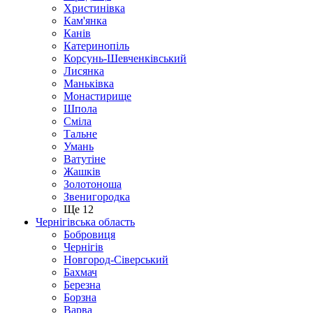
Христинівка
Кам'янка
Канів
Катеринопіль
Корсунь-Шевченківський
Лисянка
Маньківка
Монастирище
Шпола
Сміла
Тальне
Умань
Ватутіне
Жашків
Золотоноша
Звенигородка
Ще 12
Чернігівська область
Бобровиця
Чернігів
Новгород-Сіверський
Бахмач
Березна
Борзна
Варва