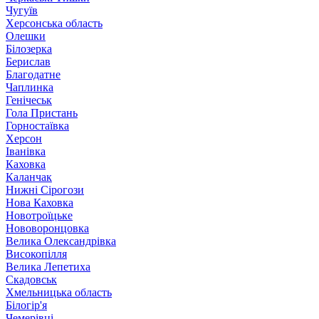
Чугуїв
Херсонська область
Олешки
Білозерка
Берислав
Благодатне
Чаплинка
Генічеськ
Гола Пристань
Горностаївка
Херсон
Іванівка
Каховка
Каланчак
Нижні Сірогози
Нова Каховка
Новотроїцьке
Нововоронцовка
Велика Олександрівка
Високопілля
Велика Лепетиха
Скадовськ
Хмельницька область
Білогір'я
Чемерівці