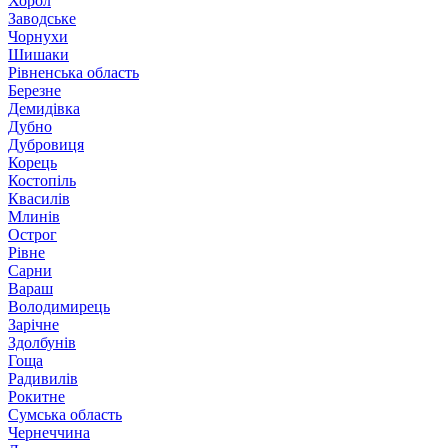
Хорол
Заводське
Чорнухи
Шишаки
Рівненська область
Березне
Демидівка
Дубно
Дубровиця
Корець
Костопіль
Квасилів
Млинів
Острог
Рівне
Сарни
Вараш
Володимирець
Зарічне
Здолбунів
Гоща
Радивилів
Рокитне
Сумська область
Чернеччина