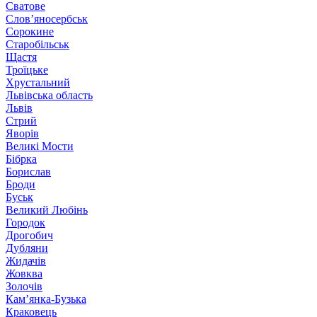
Сватове
Слов’яносербськ
Сорокине
Старобільськ
Щастя
Троїцьке
Хрустальний
Львівська область
Львів
Стрий
Яворів
Великі Мости
Бібрка
Борислав
Броди
Буськ
Великий Любінь
Городок
Дрогобич
Дубляни
Жидачів
Жовква
Золочів
Кам’янка-Бузька
Краковець