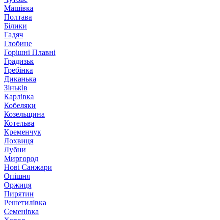
Машівка
Полтава
Білики
Гадяч
Глобине
Горішні Плавні
Градизьк
Гребінка
Диканька
Зіньків
Карлівка
Кобеляки
Козельщина
Котельва
Кременчук
Лохвиця
Лубни
Миргород
Нові Санжари
Опішня
Оржиця
Пирятин
Решетилівка
Семенівка