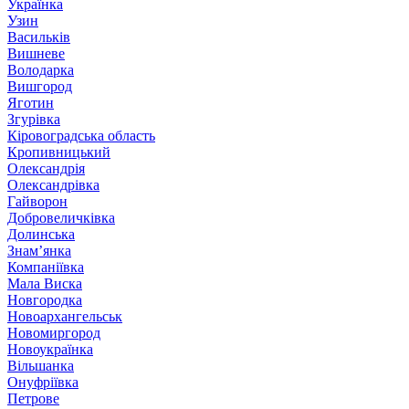
Українка
Узин
Васильків
Вишневе
Володарка
Вишгород
Яготин
Згурівка
Кіровоградська область
Кропивницький
Олександрія
Олександрівка
Гайворон
Добровеличківка
Долинська
Знам’янка
Компаніївка
Мала Виска
Новгородка
Новоархангельськ
Новомиргород
Новоукраїнка
Вільшанка
Онуфріївка
Петрове