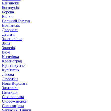
Близнюки
Богодухів
Борова
Валки
Великий Бурлук
Вовчанськ
Дворічна
Дергачі
Зачепилівка
Зміїв
Золочів
Ізюм
Кегичівка
Красноград
Краснокутськ
Куп’янськ
Лозова
Люботин
Нова Водолага
Златопіль
Печеніги
Сахновщина
Слобожанське
Солоницівка
Черкаські Тишки