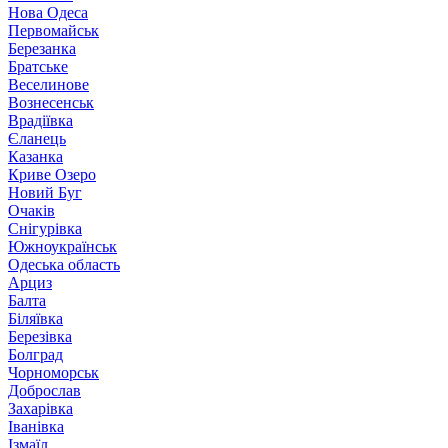
Нова Одеса
Первомайськ
Березанка
Братське
Веселинове
Вознесенськ
Врадіївка
Єланець
Казанка
Криве Озеро
Новий Буг
Очаків
Снігурівка
Южноукраїнськ
Одеська область
Арциз
Балта
Біляївка
Березівка
Болград
Чорноморськ
Доброслав
Захарівка
Іванівка
Ізмаїл