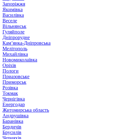
Запоріжжя
Якимівка
Василівка
Веселе
Вільнянськ
Гуляйполе
Дніпрорудне
Кам’янка-Дніпровська
Мелітополь
Михайлівка
Новомиколаївка
Оріхів
Пологи
Приазовське
Приморськ
Розівка
Токмак
Чернігівка
Енергодар
Житомирська область
Андрушівка
Баранівка
Бердичів
Брусилів
Черняхів