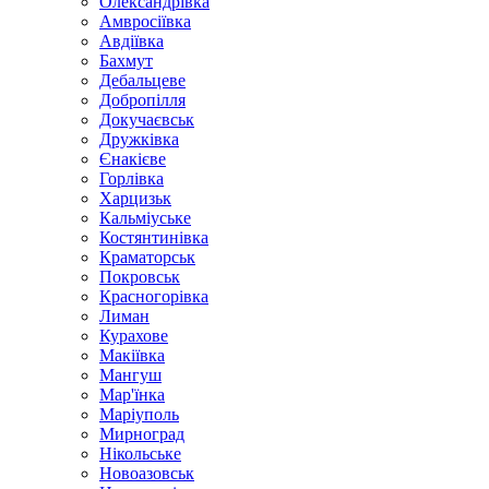
Олександрівка
Амвросіївка
Авдіївка
Бахмут
Дебальцеве
Добропілля
Докучаєвськ
Дружківка
Єнакієве
Горлівка
Харцизьк
Кальміуське
Костянтинівка
Краматорськ
Покровськ
Красногорівка
Лиман
Курахове
Макіївка
Мангуш
Мар'їнка
Маріуполь
Мирноград
Нікольське
Новоазовськ