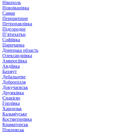
Нікополь
Новоіванівка
Самар
Перещепине
Петропавлівка
Підгородне
П’ятихатки
Софіївка
Царичанка
Донецька область
Олександрівка
Амвросіївка
Авдіївка
Бахмут
Дебальцеве
Добропілля
Докучаєвськ
Дружківка
Єнакієве
Горлівка
Харцизьк
Кальміуське
Костянтинівка
Краматорськ
Покровськ