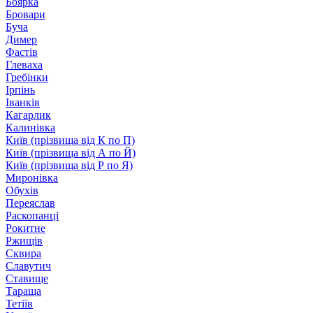
Боярка
Бровари
Буча
Димер
Фастів
Глеваха
Гребінки
Ірпінь
Іванків
Кагарлик
Калинівка
Київ (прізвища від К по П)
Київ (прізвища від А по Й)
Київ (прізвища від Р по Я)
Миронівка
Обухів
Переяслав
Раскопанці
Рокитне
Ржищів
Сквира
Славутич
Ставище
Тараща
Тетіїв