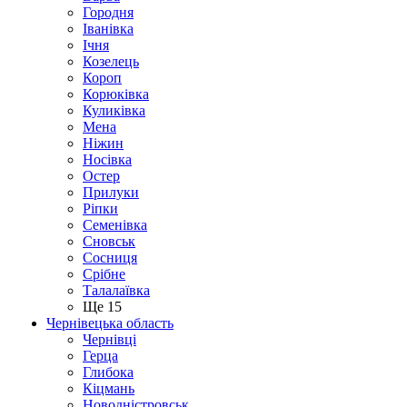
Городня
Іванівка
Ічня
Козелець
Короп
Корюківка
Куликівка
Мена
Ніжин
Носівка
Остер
Прилуки
Ріпки
Семенівка
Сновськ
Сосниця
Срібне
Талалаївка
Ще 15
Чернівецька область
Чернівці
Герца
Глибока
Кіцмань
Новодністровськ