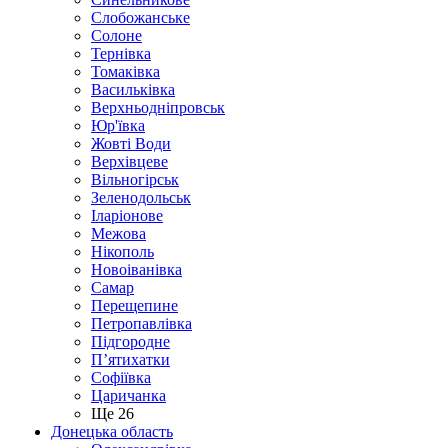
Слобожанське
Солоне
Тернівка
Томаківка
Васильківка
Верхньодніпровськ
Юр'ївка
Жовті Води
Верхівцеве
Вільногірськ
Зеленодольськ
Іларіонове
Межова
Нікополь
Новоіванівка
Самар
Перещепине
Петропавлівка
Підгородне
П’ятихатки
Софіївка
Царичанка
Ще 26
Донецька область