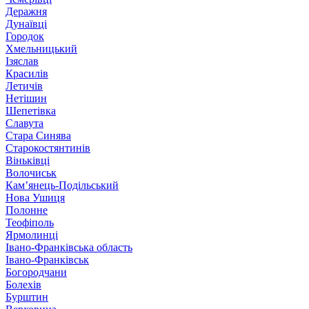
Деражня
Дунаївці
Городок
Хмельницький
Ізяслав
Красилів
Летичів
Нетішин
Шепетівка
Славута
Стара Синява
Старокостянтинів
Віньківці
Волочиськ
Кам’янець-Подільський
Нова Ушиця
Полонне
Теофіполь
Ярмолинці
Івано-Франківська область
Івано-Франківськ
Богородчани
Болехів
Бурштин