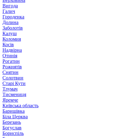
Верховина
Вигода
Галич
Городенка
Долина
Заболотів
Калуш
Коломия
Косів
Надвірна
Отинія
Рогатин
Рожнятів
Снятин
Солотвин
Старі Кути
Тлумач
Тисмениця
Яремче
Київська область
Баришівка
Біла Церква
Березань
Богуслав
Бориспіль