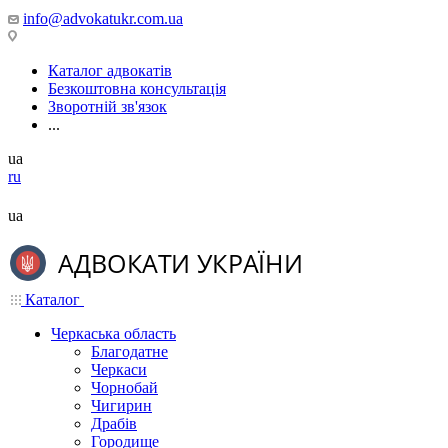
info@advokatukr.com.ua
Каталог адвокатів
Безкоштовна консультація
Зворотній зв'язок
...
ua
ru
ua
Каталог
Черкаська область
Благодатне
Черкаси
Чорнобай
Чигирин
Драбів
Городище