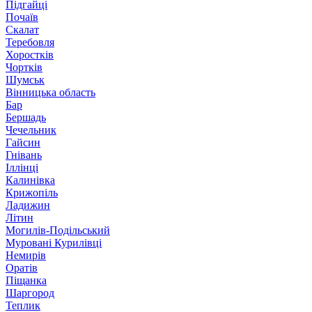
Підгайці
Почаїв
Скалат
Теребовля
Хоростків
Чортків
Шумськ
Вінницька область
Бар
Бершадь
Чечельник
Гайсин
Гнівань
Іллінці
Калинівка
Крижопіль
Ладижин
Літин
Могилів-Подільський
Муровані Курилівці
Немирів
Оратів
Піщанка
Шаргород
Теплик