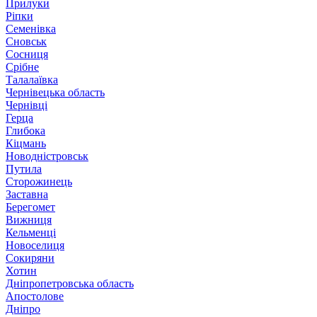
Прилуки
Ріпки
Семенівка
Сновськ
Сосниця
Срібне
Талалаївка
Чернівецька область
Чернівці
Герца
Глибока
Кіцмань
Новодністровськ
Путила
Сторожинець
Заставна
Берегомет
Вижниця
Кельменці
Новоселиця
Сокиряни
Хотин
Дніпропетровська область
Апостолове
Дніпро