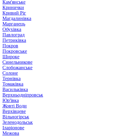
Кам'янське
Кринички
Кривий Ріг
Магдалинівка
Марганець
Обухівка
Павлоград
Петриківка
Покров
Покровське
Широке
Синельникове
Слобожанське
Солоне
Тернівка
Томаківка
Васильківка
Верхньодніпровськ
Юр'ївка
Жовті Води
Верхівцеве
Вільногірськ
Зеленодольськ
Іларіонове
Межова