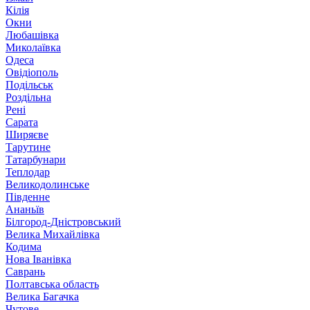
Кілія
Окни
Любашівка
Миколаївка
Одеса
Овідіополь
Подільськ
Роздільна
Рені
Сарата
Ширяєве
Тарутине
Татарбунари
Теплодар
Великодолинське
Південне
Ананьїв
Білгород-Дністровський
Велика Михайлівка
Кодима
Нова Іванівка
Саврань
Полтавська область
Велика Багачка
Чутове