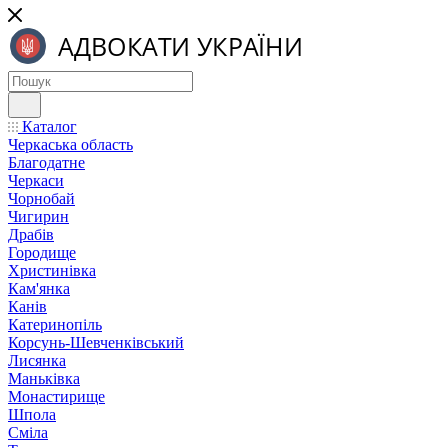
Каталог
Черкаська область
Благодатне
Черкаси
Чорнобай
Чигирин
Драбів
Городище
Христинівка
Кам'янка
Канів
Катеринопіль
Корсунь-Шевченківський
Лисянка
Маньківка
Монастирище
Шпола
Сміла