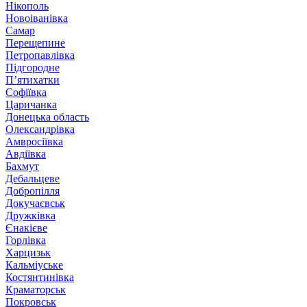
Нікополь
Новоіванівка
Самар
Перещепине
Петропавлівка
Підгородне
П’ятихатки
Софіївка
Царичанка
Донецька область
Олександрівка
Амвросіївка
Авдіївка
Бахмут
Дебальцеве
Добропілля
Докучаєвськ
Дружківка
Єнакієве
Горлівка
Харцизьк
Кальміуське
Костянтинівка
Краматорськ
Покровськ