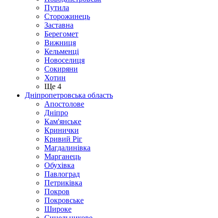
Путила
Сторожинець
Заставна
Берегомет
Вижниця
Кельменці
Новоселиця
Сокиряни
Хотин
Ще 4
Дніпропетровська область
Апостолове
Дніпро
Кам'янське
Кринички
Кривий Ріг
Магдалинівка
Марганець
Обухівка
Павлоград
Петриківка
Покров
Покровське
Широке
Синельникове