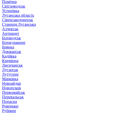
Помічна
Світловодськ
Устинівка
Луганська область
Сіверськодонецьк
Станиця Луганська
Алчевськ
Антрацит
Біловодськ
Білокуракине
Брянка
Довжанськ
Кадіївка
Кремінна
Лисичанськ
Луганськ
Лутугине
Марківка
Новоайдар
Новопсков
Первомайськ
Перевальськ
Попасна
Ровеньки
Рубіжне