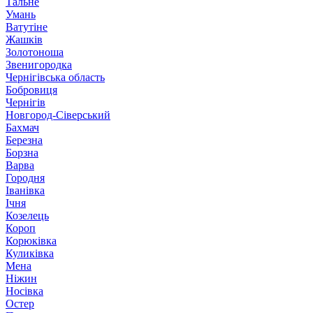
Тальне
Умань
Ватутіне
Жашків
Золотоноша
Звенигородка
Чернігівська область
Бобровиця
Чернігів
Новгород-Сіверський
Бахмач
Березна
Борзна
Варва
Городня
Іванівка
Ічня
Козелець
Короп
Корюківка
Куликівка
Мена
Ніжин
Носівка
Остер