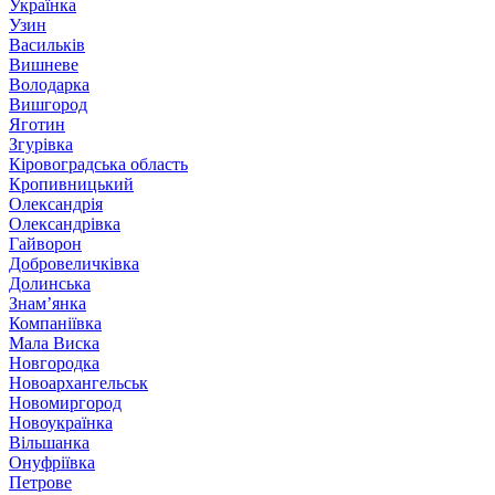
Українка
Узин
Васильків
Вишневе
Володарка
Вишгород
Яготин
Згурівка
Кіровоградська область
Кропивницький
Олександрія
Олександрівка
Гайворон
Добровеличківка
Долинська
Знам’янка
Компаніївка
Мала Виска
Новгородка
Новоархангельськ
Новомиргород
Новоукраїнка
Вільшанка
Онуфріївка
Петрове