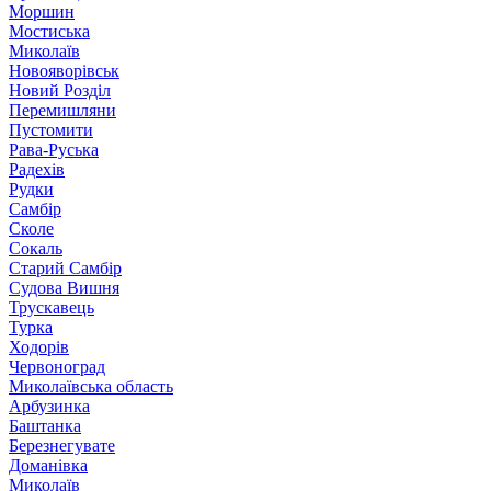
Моршин
Мостиська
Миколаїв
Новояворівськ
Новий Розділ
Перемишляни
Пустомити
Рава-Руська
Радехів
Рудки
Самбір
Сколе
Сокаль
Старий Самбір
Судова Вишня
Трускавець
Турка
Ходорів
Червоноград
Миколаївська область
Арбузинка
Баштанка
Березнегувате
Доманівка
Миколаїв