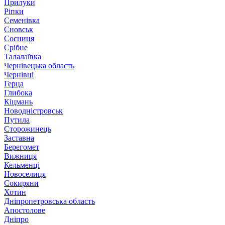
Прилуки
Ріпки
Семенівка
Сновськ
Сосниця
Срібне
Талалаївка
Чернівецька область
Чернівці
Герца
Глибока
Кіцмань
Новодністровськ
Путила
Сторожинець
Заставна
Берегомет
Вижниця
Кельменці
Новоселиця
Сокиряни
Хотин
Дніпропетровська область
Апостолове
Дніпро