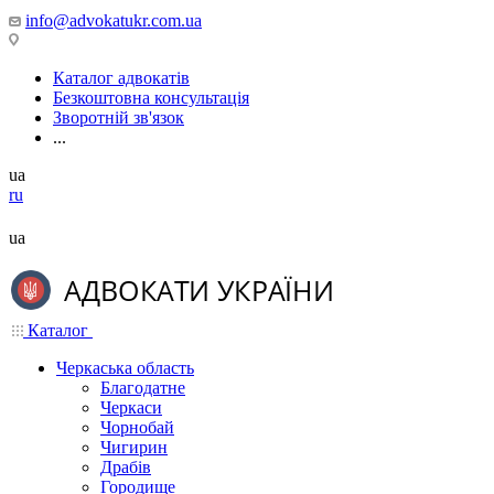
info@advokatukr.com.ua
Каталог адвокатів
Безкоштовна консультація
Зворотній зв'язок
...
ua
ru
ua
Каталог
Черкаська область
Благодатне
Черкаси
Чорнобай
Чигирин
Драбів
Городище