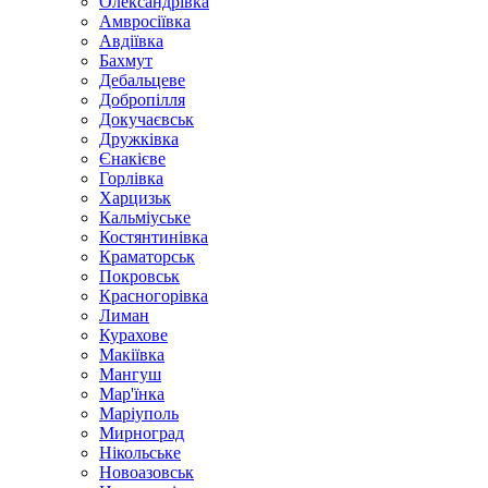
Олександрівка
Амвросіївка
Авдіївка
Бахмут
Дебальцеве
Добропілля
Докучаєвськ
Дружківка
Єнакієве
Горлівка
Харцизьк
Кальміуське
Костянтинівка
Краматорськ
Покровськ
Красногорівка
Лиман
Курахове
Макіївка
Мангуш
Мар'їнка
Маріуполь
Мирноград
Нікольське
Новоазовськ