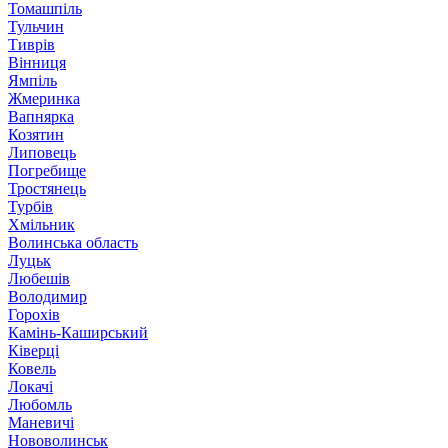
Томашпіль
Тульчин
Тиврів
Вінниця
Ямпіль
Жмеринка
Вапнярка
Козятин
Липовець
Погребище
Тростянець
Турбів
Хмільник
Волинська область
Луцьк
Любешів
Володимир
Горохів
Камінь-Каширський
Ківерці
Ковель
Локачі
Любомль
Маневичі
Нововолинськ