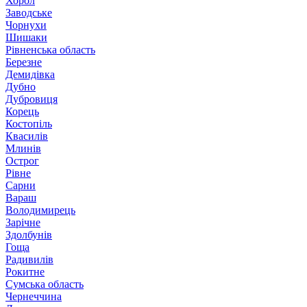
Хорол
Заводське
Чорнухи
Шишаки
Рівненська область
Березне
Демидівка
Дубно
Дубровиця
Корець
Костопіль
Квасилів
Млинів
Острог
Рівне
Сарни
Вараш
Володимирець
Зарічне
Здолбунів
Гоща
Радивилів
Рокитне
Сумська область
Чернеччина