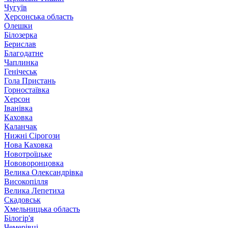
Чугуїв
Херсонська область
Олешки
Білозерка
Берислав
Благодатне
Чаплинка
Генічеськ
Гола Пристань
Горностаївка
Херсон
Іванівка
Каховка
Каланчак
Нижні Сірогози
Нова Каховка
Новотроїцьке
Нововоронцовка
Велика Олександрівка
Високопілля
Велика Лепетиха
Скадовськ
Хмельницька область
Білогір'я
Чемерівці