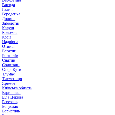
Верховина
Вигода
Галич
Городенка
Долина
Заболотів
Калуш
Коломия
Косів
Надвірна
Отинія
Рогатин
Рожнятів
Снятин
Солотвин
Старі Кути
Тлумач
Тисмениця
Яремче
Київська область
Баришівка
Біла Церква
Березань
Богуслав
Бориспіль