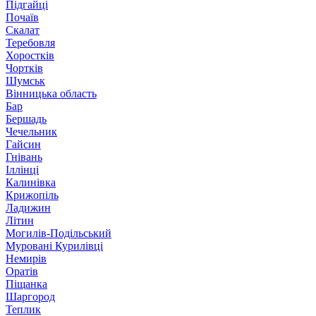
Підгайці
Почаїв
Скалат
Теребовля
Хоростків
Чортків
Шумськ
Вінницька область
Бар
Бершадь
Чечельник
Гайсин
Гнівань
Іллінці
Калинівка
Крижопіль
Ладижин
Літин
Могилів-Подільський
Муровані Курилівці
Немирів
Оратів
Піщанка
Шаргород
Теплик