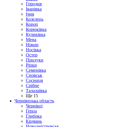
Городня
Іванівка
Ічня
Козелець
Короп
Корюківка
Куликівка
Мена
Ніжин
Носівка
Остер
Прилуки
Ріпки
Семенівка
Сновськ
Сосниця
Срібне
Талалаївка
Ще 15
Чернівецька область
Чернівці
Герца
Глибока
Кіцмань
Новодністровськ