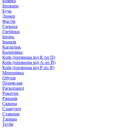
Боярка
Бровари
Буча
Димер
Фастів
Глеваха
Гребінки
Ірпінь
Іванків
Кагарлик
Калинівка
Київ (прізвища від К по П)
Київ (прізвища від А по Й)
Київ (прізвища від Р по Я)
Миронівка
Обухів
Переяслав
Раскопанці
Рокитне
Ржищів
Сквира
Славутич
Ставище
Тараща
Тетіїв