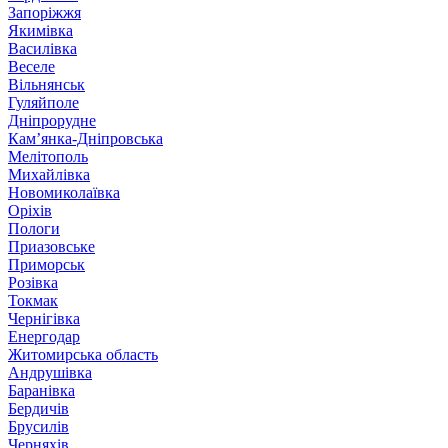
Запоріжжя
Якимівка
Василівка
Веселе
Вільнянськ
Гуляйполе
Дніпрорудне
Кам’янка-Дніпровська
Мелітополь
Михайлівка
Новомиколаївка
Оріхів
Пологи
Приазовське
Приморськ
Розівка
Токмак
Чернігівка
Енергодар
Житомирська область
Андрушівка
Баранівка
Бердичів
Брусилів
Черняхів