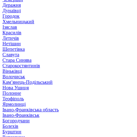
Деражня
Дунаївці
Городок
Хмельницький
Ізяслав
Красилів
Летичів
Нетішин
Шепетівка
Славута
Стара Синява
Старокостянтинів
Віньківці
Волочиськ
Кам’янець-Подільський
Нова Ушиця
Полонне
Теофіполь
Ярмолинці
Івано-Франківська область
Івано-Франківськ
Богородчани
Болехів
Бурштин