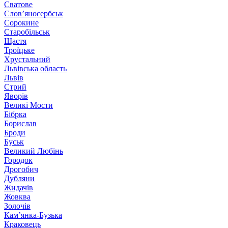
Сватове
Слов’яносербськ
Сорокине
Старобільськ
Щастя
Троїцьке
Хрустальний
Львівська область
Львів
Стрий
Яворів
Великі Мости
Бібрка
Борислав
Броди
Буськ
Великий Любінь
Городок
Дрогобич
Дубляни
Жидачів
Жовква
Золочів
Кам’янка-Бузька
Краковець