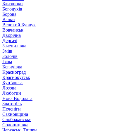
Близнюки
Богодухів
Борова
Валки
Великий Бурлук
Вовчанськ
Дворічна
Дергачі
Зачепилівка
Зміїв
Золочів
Ізюм
Кегичівка
Красноград
Краснокутськ
Куп’янськ
Лозова
Люботин
Нова Водолага
Златопіль
Печеніги
Сахновщина
Слобожанське
Солоницівка
Черкаські Тишки