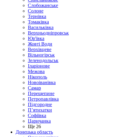
Слобожанське
Солоне
Тернівка
Томаківка
Васильківка
Верхньодніпровськ
Юр'ївка
Жовті Води
Верхівцеве
Вільногірськ
Зеленодольськ
Іларіонове
Межова
Нікополь
Новоіванівка
Самар
Перещепине
Петропавлівка
Підгородне
П’ятихатки
Софіївка
Царичанка
Ще 26
Донецька область