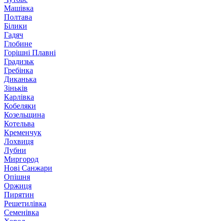
Машівка
Полтава
Білики
Гадяч
Глобине
Горішні Плавні
Градизьк
Гребінка
Диканька
Зіньків
Карлівка
Кобеляки
Козельщина
Котельва
Кременчук
Лохвиця
Лубни
Миргород
Нові Санжари
Опішня
Оржиця
Пирятин
Решетилівка
Семенівка