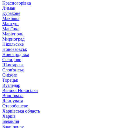
Красногорівка
Лиман
Курахове
Макіївка
Мангуш
Мар'їнка
Маріуполь
Мирноград
Нікольське
Новоазовськ
Новогродівка
Селидове
Шахтарськ
Слов'янськ
Сніжне
Торецьк
Вугледар
Велика Новосілка
Волноваха
Ясинувата
Старобешеве
Харківська область
Харків
Балаклія
Барвінкове