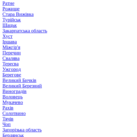
Ратне
Рожище
Стара Вижівка
Турійськ
Шацьк
Закарпатська область
Хуст
Іршава
Міжгір'я
Перечин
Свалява
Тересва
Ужгород
Берегове
Великий Бичків
Великий Березний
Виноградів
Воловець
Мукачево
Рахів
Солотвино
Тячів
Чоп
Запорізька область
Бердянськ