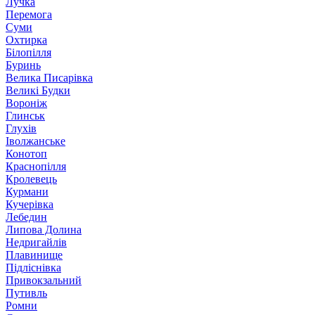
Лучка
Перемога
Суми
Охтирка
Білопілля
Буринь
Велика Писарівка
Великі Будки
Вороніж
Глинськ
Глухів
Іволжанське
Конотоп
Краснопілля
Кролевець
Курмани
Кучерівка
Лебедин
Липова Долина
Недригайлів
Плавинище
Підліснівка
Привокзальний
Путивль
Ромни