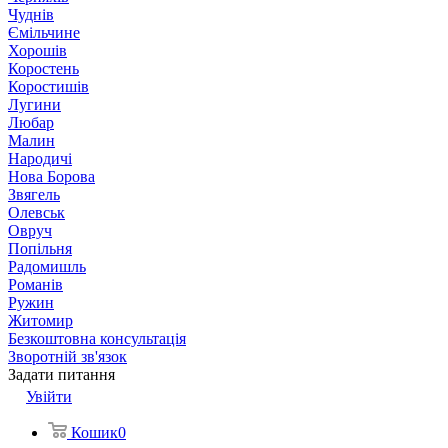
Чуднів
Ємільчине
Хорошів
Коростень
Коростишів
Лугини
Любар
Малин
Народичі
Нова Борова
Звягель
Олевськ
Овруч
Попільня
Радомишль
Романів
Ружин
Житомир
Безкоштовна консультація
Зворотній зв'язок
Задати питання
Увійти
Кошик
0