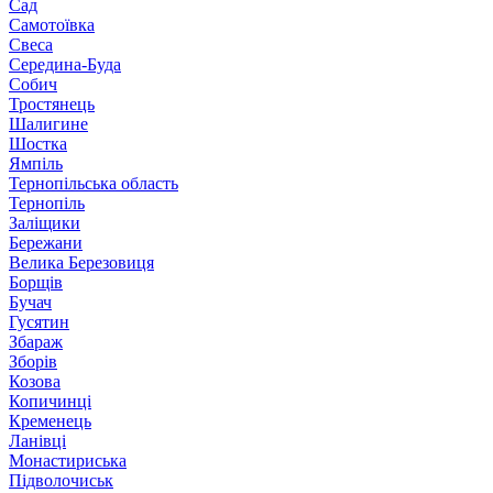
Сад
Самотоївка
Свеса
Середина-Буда
Собич
Тростянець
Шалигине
Шостка
Ямпіль
Тернопільська область
Тернопіль
Заліщики
Бережани
Велика Березовиця
Борщів
Бучач
Гусятин
Збараж
Зборів
Козова
Копичинці
Кременець
Ланівці
Монастириська
Підволочиськ