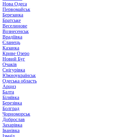
Нова Одеса
Первомайськ
Березанка
Братське
Веселинове
Вознесенськ
Врадіївка
Єланець
Казанка
Криве Озеро
Новий Буг
Очаків
Снігурівка
Южноукраїнськ
Одеська область
Арциз
Балта
Біляївка
Березівка
Болград
Чорноморськ
Доброслав
Захарівка
Іванівка
Ізмаїл