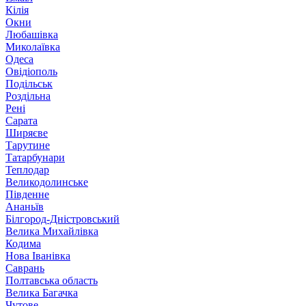
Кілія
Окни
Любашівка
Миколаївка
Одеса
Овідіополь
Подільськ
Роздільна
Рені
Сарата
Ширяєве
Тарутине
Татарбунари
Теплодар
Великодолинське
Південне
Ананьїв
Білгород-Дністровський
Велика Михайлівка
Кодима
Нова Іванівка
Саврань
Полтавська область
Велика Багачка
Чутове