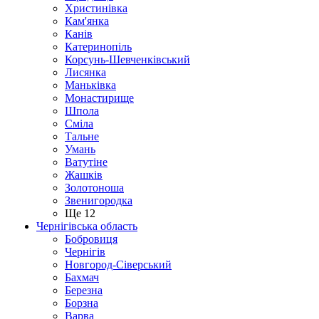
Христинівка
Кам'янка
Канів
Катеринопіль
Корсунь-Шевченківський
Лисянка
Маньківка
Монастирище
Шпола
Сміла
Тальне
Умань
Ватутіне
Жашків
Золотоноша
Звенигородка
Ще 12
Чернігівська область
Бобровиця
Чернігів
Новгород-Сіверський
Бахмач
Березна
Борзна
Варва