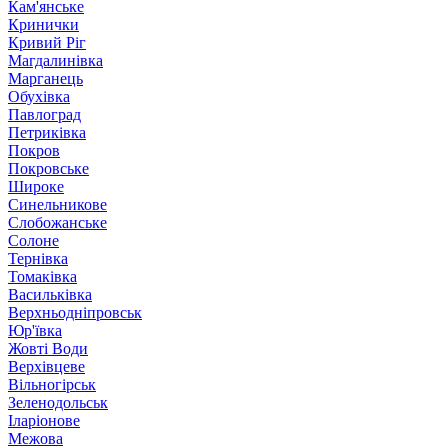
Кам'янське
Кринички
Кривий Ріг
Магдалинівка
Марганець
Обухівка
Павлоград
Петриківка
Покров
Покровське
Широке
Синельникове
Слобожанське
Солоне
Тернівка
Томаківка
Васильківка
Верхньодніпровськ
Юр'ївка
Жовті Води
Верхівцеве
Вільногірськ
Зеленодольськ
Іларіонове
Межова