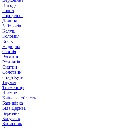
Верховина
Вигода
Галич
Городенка
Долина
Заболотів
Калуш
Коломия
Косів
Надвірна
Отинія
Рогатин
Рожнятів
Снятин
Солотвин
Старі Кути
Тлумач
Тисмениця
Яремче
Київська область
Баришівка
Біла Церква
Березань
Богуслав
Бориспіль