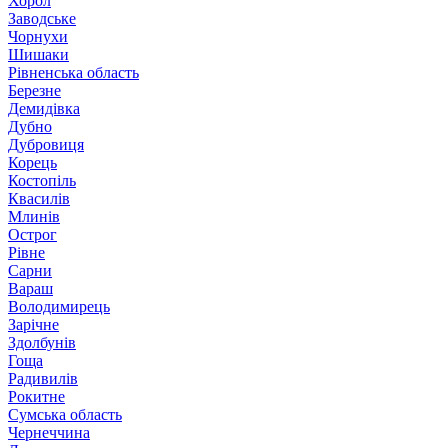
Хорол
Заводське
Чорнухи
Шишаки
Рівненська область
Березне
Демидівка
Дубно
Дубровиця
Корець
Костопіль
Квасилів
Млинів
Острог
Рівне
Сарни
Вараш
Володимирець
Зарічне
Здолбунів
Гоща
Радивилів
Рокитне
Сумська область
Чернеччина