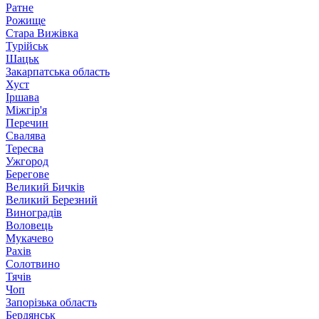
Ратне
Рожище
Стара Вижівка
Турійськ
Шацьк
Закарпатська область
Хуст
Іршава
Міжгір'я
Перечин
Свалява
Тересва
Ужгород
Берегове
Великий Бичків
Великий Березний
Виноградів
Воловець
Мукачево
Рахів
Солотвино
Тячів
Чоп
Запорізька область
Бердянськ