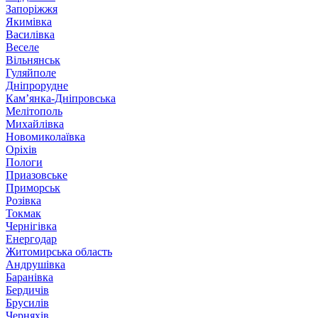
Запоріжжя
Якимівка
Василівка
Веселе
Вільнянськ
Гуляйполе
Дніпрорудне
Кам’янка-Дніпровська
Мелітополь
Михайлівка
Новомиколаївка
Оріхів
Пологи
Приазовське
Приморськ
Розівка
Токмак
Чернігівка
Енергодар
Житомирська область
Андрушівка
Баранівка
Бердичів
Брусилів
Черняхів