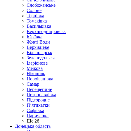
Слобожанське
Солоне
Тернівка
Томаківка
Васильківка
Верхньодніпровськ
Юр'ївка
Жовті Води
Верхівцеве
Вільногірськ
Зеленодольськ
Іларіонове
Межова
Нікополь
Новоіванівка
Самар
Перещепине
Петропавлівка
Підгородне
П’ятихатки
Софіївка
Царичанка
Ще 26
Донецька область