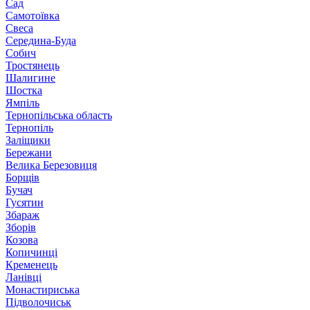
Сад
Самотоївка
Свеса
Середина-Буда
Собич
Тростянець
Шалигине
Шостка
Ямпіль
Тернопільська область
Тернопіль
Заліщики
Бережани
Велика Березовиця
Борщів
Бучач
Гусятин
Збараж
Зборів
Козова
Копичинці
Кременець
Ланівці
Монастириська
Підволочиськ