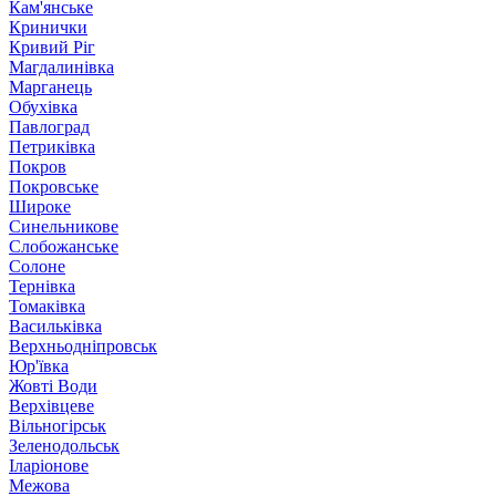
Кам'янське
Кринички
Кривий Ріг
Магдалинівка
Марганець
Обухівка
Павлоград
Петриківка
Покров
Покровське
Широке
Синельникове
Слобожанське
Солоне
Тернівка
Томаківка
Васильківка
Верхньодніпровськ
Юр'ївка
Жовті Води
Верхівцеве
Вільногірськ
Зеленодольськ
Іларіонове
Межова