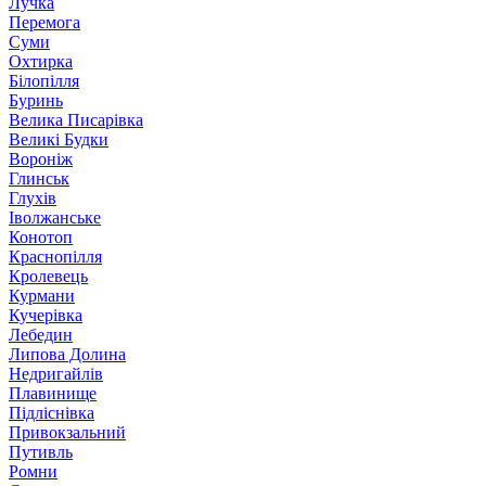
Лучка
Перемога
Суми
Охтирка
Білопілля
Буринь
Велика Писарівка
Великі Будки
Вороніж
Глинськ
Глухів
Іволжанське
Конотоп
Краснопілля
Кролевець
Курмани
Кучерівка
Лебедин
Липова Долина
Недригайлів
Плавинище
Підліснівка
Привокзальний
Путивль
Ромни