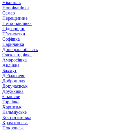
Нікополь
Новоіванівка
Самар
Перещепине
Петропавлівка
Підгородне
П’ятихатки
Софіївка
Царичанка
Донецька область
Олександрівка
Амвросіївка
Авдіївка
Бахмут
Дебальцеве
Добропілля
Докучаєвськ
Дружківка
Єнакієве
Горлівка
Харцизьк
Кальміуське
Костянтинівка
Краматорськ
Покровськ