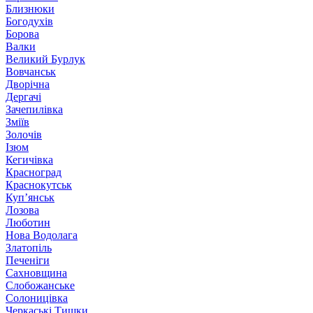
Близнюки
Богодухів
Борова
Валки
Великий Бурлук
Вовчанськ
Дворічна
Дергачі
Зачепилівка
Зміїв
Золочів
Ізюм
Кегичівка
Красноград
Краснокутськ
Куп’янськ
Лозова
Люботин
Нова Водолага
Златопіль
Печеніги
Сахновщина
Слобожанське
Солоницівка
Черкаські Тишки