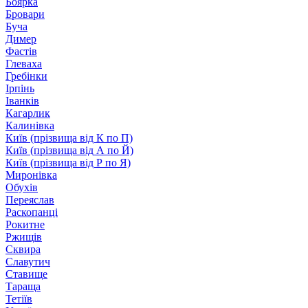
Боярка
Бровари
Буча
Димер
Фастів
Глеваха
Гребінки
Ірпінь
Іванків
Кагарлик
Калинівка
Київ (прізвища від К по П)
Київ (прізвища від А по Й)
Київ (прізвища від Р по Я)
Миронівка
Обухів
Переяслав
Раскопанці
Рокитне
Ржищів
Сквира
Славутич
Ставище
Тараща
Тетіїв