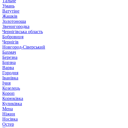
Тальне
Умань
Ватутіне
Жашків
Золотоноша
Звенигородка
Чернігівська область
Бобровиця
Чернігів
Новгород-Сіверський
Бахмач
Березна
Борзна
Варва
Городня
Іванівка
Ічня
Козелець
Короп
Корюківка
Куликівка
Мена
Ніжин
Носівка
Остер