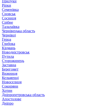
Прилуки
Ріпки
Семенівка
Сновськ
Сосниця
Срібне
Талалаївка
Чернівецька область
Чернівці
Герца
Глибока
Кіцмань
Новодністровськ
Путила
Сторожинець
Заставна
Берегомет
Вижниця
Кельменці
Новоселиця
Сокиряни
Хотин
Дніпропетровська область
Апостолове
Дніпро