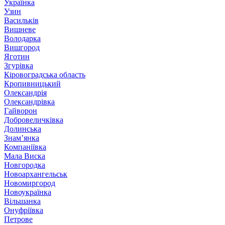
Українка
Узин
Васильків
Вишневе
Володарка
Вишгород
Яготин
Згурівка
Кіровоградська область
Кропивницький
Олександрія
Олександрівка
Гайворон
Добровеличківка
Долинська
Знам’янка
Компаніївка
Мала Виска
Новгородка
Новоархангельськ
Новомиргород
Новоукраїнка
Вільшанка
Онуфріївка
Петрове