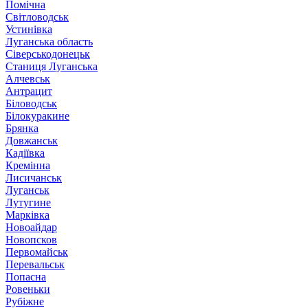
Помічна
Світловодськ
Устинівка
Луганська область
Сіверськодонецьк
Станиця Луганська
Алчевськ
Антрацит
Біловодськ
Білокуракине
Брянка
Довжанськ
Кадіївка
Кремінна
Лисичанськ
Луганськ
Лутугине
Марківка
Новоайдар
Новопсков
Первомайськ
Перевальськ
Попасна
Ровеньки
Рубіжне