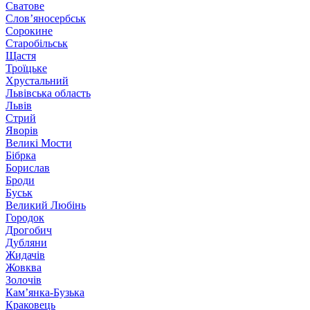
Сватове
Слов’яносербськ
Сорокине
Старобільськ
Щастя
Троїцьке
Хрустальний
Львівська область
Львів
Стрий
Яворів
Великі Мости
Бібрка
Борислав
Броди
Буськ
Великий Любінь
Городок
Дрогобич
Дубляни
Жидачів
Жовква
Золочів
Кам’янка-Бузька
Краковець