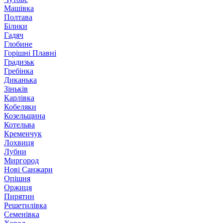
Машівка
Полтава
Білики
Гадяч
Глобине
Горішні Плавні
Градизьк
Гребінка
Диканька
Зіньків
Карлівка
Кобеляки
Козельщина
Котельва
Кременчук
Лохвиця
Лубни
Миргород
Нові Санжари
Опішня
Оржиця
Пирятин
Решетилівка
Семенівка