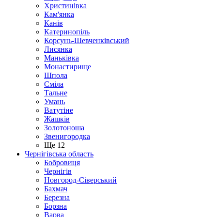
Христинівка
Кам'янка
Канів
Катеринопіль
Корсунь-Шевченківський
Лисянка
Маньківка
Монастирище
Шпола
Сміла
Тальне
Умань
Ватутіне
Жашків
Золотоноша
Звенигородка
Ще 12
Чернігівська область
Бобровиця
Чернігів
Новгород-Сіверський
Бахмач
Березна
Борзна
Варва