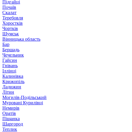
Підгайці
Почаїв
Скалат
Теребовля
Хоростків
Чортків
Шумськ
Вінницька область
Бар
Бершадь
Чечельник
Гайсин
Гнівань
Іллінці
Калинівка
Крижопіль
Ладижин
Літин
Могилів-Подільський
Муровані Курилівці
Немирів
Оратів
Піщанка
Шаргород
Теплик