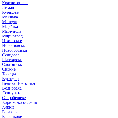
Красногорівка
Лиман
Курахове
Макіївка
Мангуш
Мар'їнка
Маріуполь
Мирноград
Нікольське
Новоазовськ
Новогродівка
Селидове
Шахтарськ
Слов'янськ
Сніжне
Торецьк
Вугледар
Велика Новосілка
Волноваха
Ясинувата
Старобешеве
Харківська область
Харків
Балаклія
Барвінкове