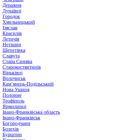
Деражня
Дунаївці
Городок
Хмельницький
Ізяслав
Красилів
Летичів
Нетішин
Шепетівка
Славута
Стара Синява
Старокостянтинів
Віньківці
Волочиськ
Кам’янець-Подільський
Нова Ушиця
Полонне
Теофіполь
Ярмолинці
Івано-Франківська область
Івано-Франківськ
Богородчани
Болехів
Бурштин