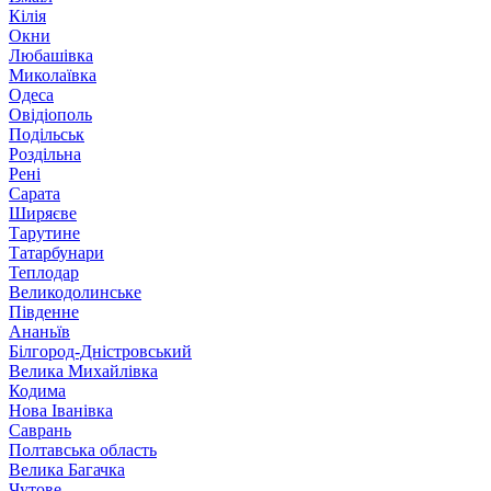
Кілія
Окни
Любашівка
Миколаївка
Одеса
Овідіополь
Подільськ
Роздільна
Рені
Сарата
Ширяєве
Тарутине
Татарбунари
Теплодар
Великодолинське
Південне
Ананьїв
Білгород-Дністровський
Велика Михайлівка
Кодима
Нова Іванівка
Саврань
Полтавська область
Велика Багачка
Чутове