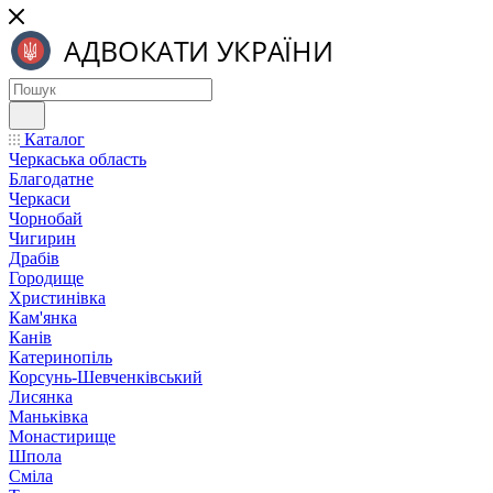
Каталог
Черкаська область
Благодатне
Черкаси
Чорнобай
Чигирин
Драбів
Городище
Христинівка
Кам'янка
Канів
Катеринопіль
Корсунь-Шевченківський
Лисянка
Маньківка
Монастирище
Шпола
Сміла