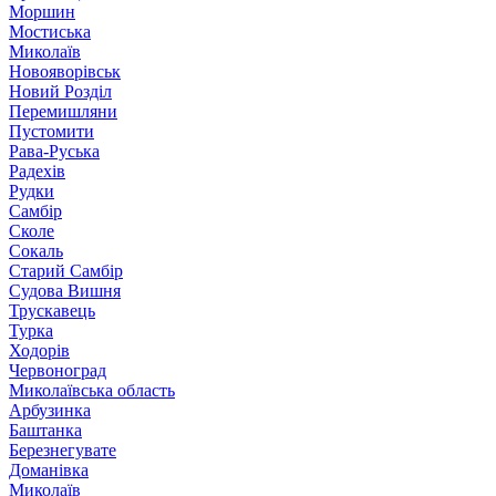
Моршин
Мостиська
Миколаїв
Новояворівськ
Новий Розділ
Перемишляни
Пустомити
Рава-Руська
Радехів
Рудки
Самбір
Сколе
Сокаль
Старий Самбір
Судова Вишня
Трускавець
Турка
Ходорів
Червоноград
Миколаївська область
Арбузинка
Баштанка
Березнегувате
Доманівка
Миколаїв