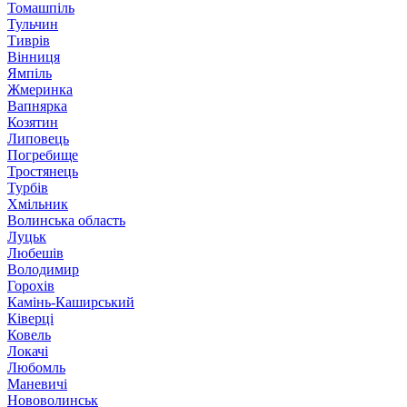
Томашпіль
Тульчин
Тиврів
Вінниця
Ямпіль
Жмеринка
Вапнярка
Козятин
Липовець
Погребище
Тростянець
Турбів
Хмільник
Волинська область
Луцьк
Любешів
Володимир
Горохів
Камінь-Каширський
Ківерці
Ковель
Локачі
Любомль
Маневичі
Нововолинськ