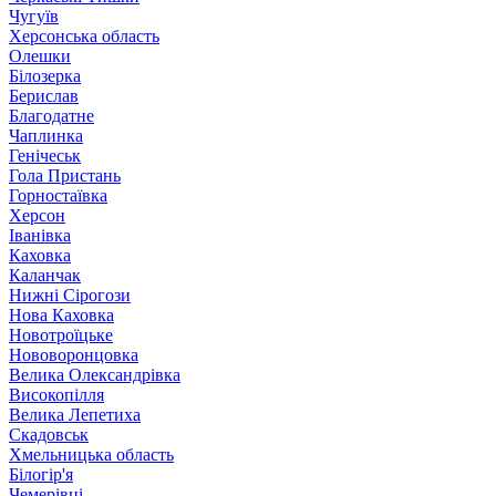
Чугуїв
Херсонська область
Олешки
Білозерка
Берислав
Благодатне
Чаплинка
Генічеськ
Гола Пристань
Горностаївка
Херсон
Іванівка
Каховка
Каланчак
Нижні Сірогози
Нова Каховка
Новотроїцьке
Нововоронцовка
Велика Олександрівка
Високопілля
Велика Лепетиха
Скадовськ
Хмельницька область
Білогір'я
Чемерівці