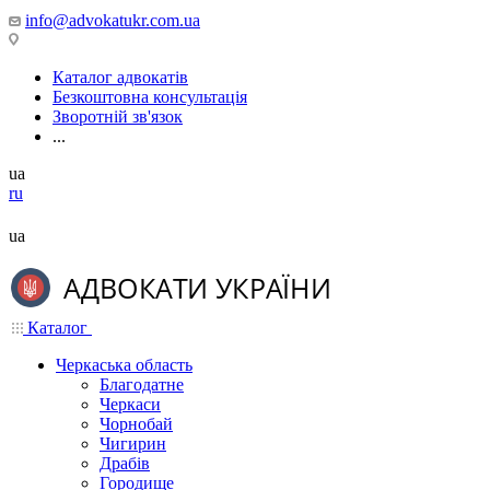
info@advokatukr.com.ua
Каталог адвокатів
Безкоштовна консультація
Зворотній зв'язок
...
ua
ru
ua
Каталог
Черкаська область
Благодатне
Черкаси
Чорнобай
Чигирин
Драбів
Городище