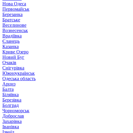
Нова Одеса
Первомайськ
Березанка
Братське
Веселинове
Вознесенськ
Врадіївка
Єланець
Казанка
Криве Озеро
Новий Буг
Очаків
Снігурівка
Южноукраїнськ
Одеська область
Арциз
Балта
Біляївка
Березівка
Болград
Чорноморськ
Доброслав
Захарівка
Іванівка
Ізмаїл