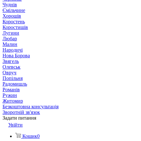
Чуднів
Ємільчине
Хорошів
Коростень
Коростишів
Лугини
Любар
Малин
Народичі
Нова Борова
Звягель
Олевськ
Овруч
Попільня
Радомишль
Романів
Ружин
Житомир
Безкоштовна консультація
Зворотній зв'язок
Задати питання
Увійти
Кошик
0