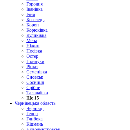
Городня
Іванівка
Ічня
Козелець
Короп
Корюківка
Куликівка
Мена
Ніжин
Носівка
Остер
Прилуки
Ріпки
Семенівка
Сновськ
Сосниця
Срібне
Талалаївка
Ще 15
Чернівецька область
Чернівці
Герца
Глибока
Кіцмань
Новодністровськ