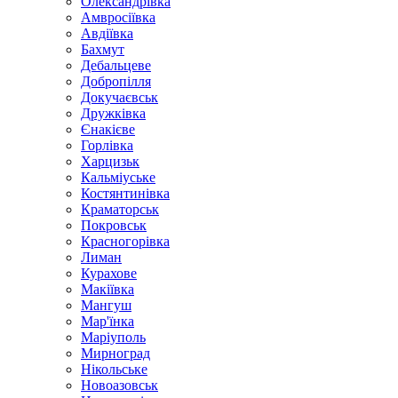
Олександрівка
Амвросіївка
Авдіївка
Бахмут
Дебальцеве
Добропілля
Докучаєвськ
Дружківка
Єнакієве
Горлівка
Харцизьк
Кальміуське
Костянтинівка
Краматорськ
Покровськ
Красногорівка
Лиман
Курахове
Макіївка
Мангуш
Мар'їнка
Маріуполь
Мирноград
Нікольське
Новоазовськ