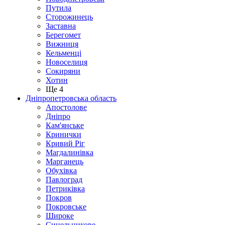
Путила
Сторожинець
Заставна
Берегомет
Вижниця
Кельменці
Новоселиця
Сокиряни
Хотин
Ще 4
Дніпропетровська область
Апостолове
Дніпро
Кам'янське
Кринички
Кривий Ріг
Магдалинівка
Марганець
Обухівка
Павлоград
Петриківка
Покров
Покровське
Широке
Синельникове