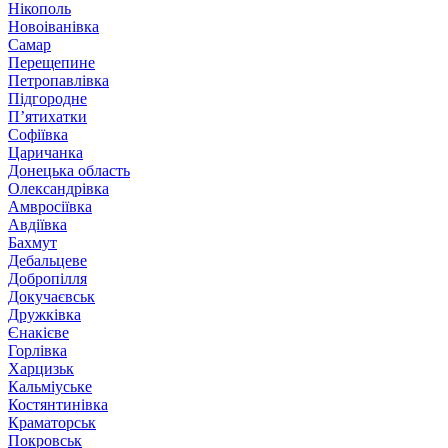
Нікополь
Новоіванівка
Самар
Перещепине
Петропавлівка
Підгородне
П’ятихатки
Софіївка
Царичанка
Донецька область
Олександрівка
Амвросіївка
Авдіївка
Бахмут
Дебальцеве
Добропілля
Докучаєвськ
Дружківка
Єнакієве
Горлівка
Харцизьк
Кальміуське
Костянтинівка
Краматорськ
Покровськ