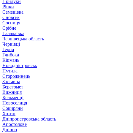
Прилуки
Ріпки
Семенівка
Сновськ
Сосниця
Срібне
Талалаївка
Чернівецька область
Чернівці
Герца
Глибока
Кіцмань
Новодністровськ
Путила
Сторожинець
Заставна
Берегомет
Вижниця
Кельменці
Новоселиця
Сокиряни
Хотин
Дніпропетровська область
Апостолове
Дніпро