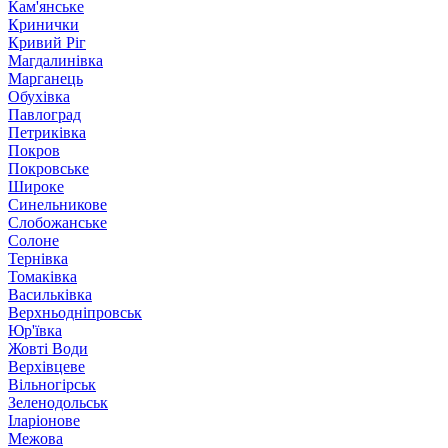
Кам'янське
Кринички
Кривий Ріг
Магдалинівка
Марганець
Обухівка
Павлоград
Петриківка
Покров
Покровське
Широке
Синельникове
Слобожанське
Солоне
Тернівка
Томаківка
Васильківка
Верхньодніпровськ
Юр'ївка
Жовті Води
Верхівцеве
Вільногірськ
Зеленодольськ
Іларіонове
Межова