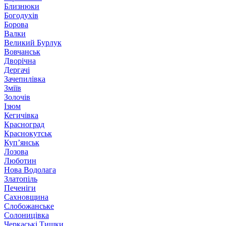
Близнюки
Богодухів
Борова
Валки
Великий Бурлук
Вовчанськ
Дворічна
Дергачі
Зачепилівка
Зміїв
Золочів
Ізюм
Кегичівка
Красноград
Краснокутськ
Куп’янськ
Лозова
Люботин
Нова Водолага
Златопіль
Печеніги
Сахновщина
Слобожанське
Солоницівка
Черкаські Тишки