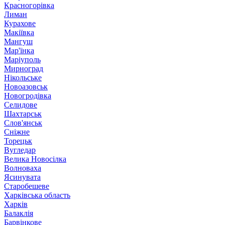
Красногорівка
Лиман
Курахове
Макіївка
Мангуш
Мар'їнка
Маріуполь
Мирноград
Нікольське
Новоазовськ
Новогродівка
Селидове
Шахтарськ
Слов'янськ
Сніжне
Торецьк
Вугледар
Велика Новосілка
Волноваха
Ясинувата
Старобешеве
Харківська область
Харків
Балаклія
Барвінкове