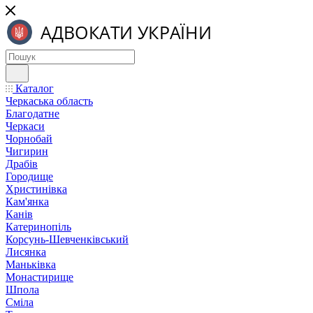
Каталог
Черкаська область
Благодатне
Черкаси
Чорнобай
Чигирин
Драбів
Городище
Христинівка
Кам'янка
Канів
Катеринопіль
Корсунь-Шевченківський
Лисянка
Маньківка
Монастирище
Шпола
Сміла