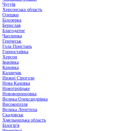
Чугуїв
Херсонська область
Олешки
Білозерка
Берислав
Благодатне
Чаплинка
Генічеськ
Гола Пристань
Горностаївка
Херсон
Іванівка
Каховка
Каланчак
Нижні Сірогози
Нова Каховка
Новотроїцьке
Нововоронцовка
Велика Олександрівка
Високопілля
Велика Лепетиха
Скадовськ
Хмельницька область
Білогір'я
Чемерівці