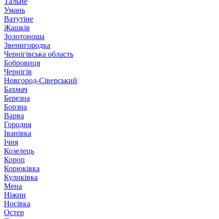
Тальне
Умань
Ватутіне
Жашків
Золотоноша
Звенигородка
Чернігівська область
Бобровиця
Чернігів
Новгород-Сіверський
Бахмач
Березна
Борзна
Варва
Городня
Іванівка
Ічня
Козелець
Короп
Корюківка
Куликівка
Мена
Ніжин
Носівка
Остер