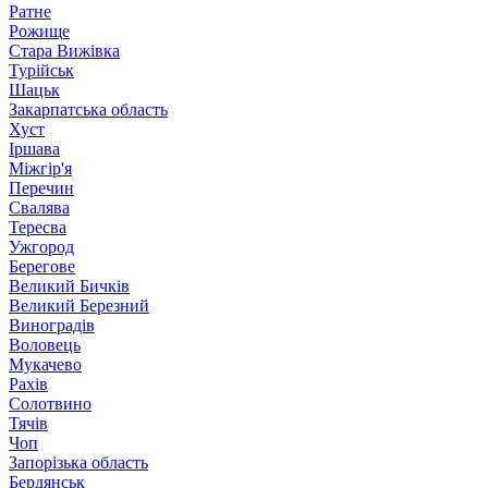
Ратне
Рожище
Стара Вижівка
Турійськ
Шацьк
Закарпатська область
Хуст
Іршава
Міжгір'я
Перечин
Свалява
Тересва
Ужгород
Берегове
Великий Бичків
Великий Березний
Виноградів
Воловець
Мукачево
Рахів
Солотвино
Тячів
Чоп
Запорізька область
Бердянськ