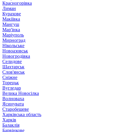
Красногорівка
Лиман
Курахове
Макіївка
Мангуш
Мар'їнка
Маріуполь
Мирноград
Нікольське
Новоазовськ
Новогродівка
Селидове
Шахтарськ
Слов'янськ
Сніжне
Торецьк
Вугледар
Велика Новосілка
Волноваха
Ясинувата
Старобешеве
Харківська область
Харків
Балаклія
Барвінкове