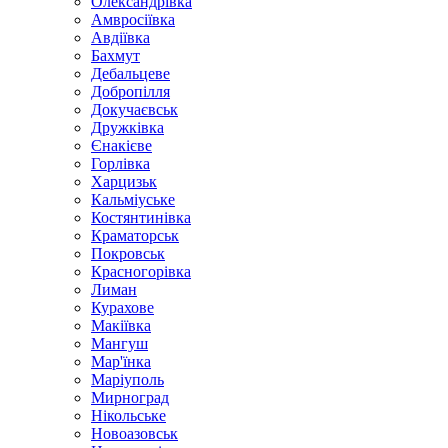
Олександрівка
Амвросіївка
Авдіївка
Бахмут
Дебальцеве
Добропілля
Докучаєвськ
Дружківка
Єнакієве
Горлівка
Харцизьк
Кальміуське
Костянтинівка
Краматорськ
Покровськ
Красногорівка
Лиман
Курахове
Макіївка
Мангуш
Мар'їнка
Маріуполь
Мирноград
Нікольське
Новоазовськ