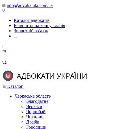
info@advokatukr.com.ua
Каталог адвокатів
Безкоштовна консультація
Зворотній зв'язок
...
ua
ru
ua
Каталог
Черкаська область
Благодатне
Черкаси
Чорнобай
Чигирин
Драбів
Городище