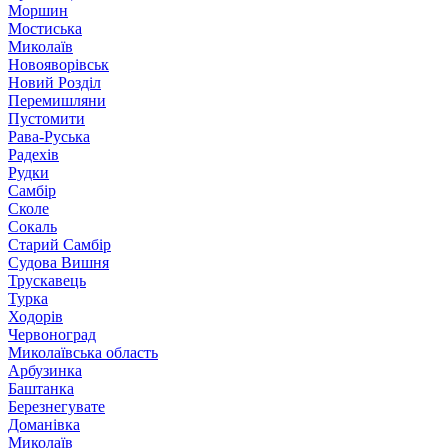
Моршин
Мостиська
Миколаїв
Новояворівськ
Новий Розділ
Перемишляни
Пустомити
Рава-Руська
Радехів
Рудки
Самбір
Сколе
Сокаль
Старий Самбір
Судова Вишня
Трускавець
Турка
Ходорів
Червоноград
Миколаївська область
Арбузинка
Баштанка
Березнегувате
Доманівка
Миколаїв