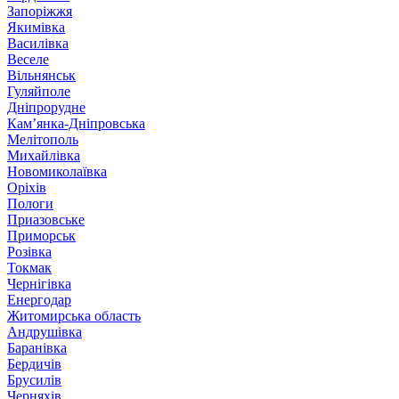
Запоріжжя
Якимівка
Василівка
Веселе
Вільнянськ
Гуляйполе
Дніпрорудне
Кам’янка-Дніпровська
Мелітополь
Михайлівка
Новомиколаївка
Оріхів
Пологи
Приазовське
Приморськ
Розівка
Токмак
Чернігівка
Енергодар
Житомирська область
Андрушівка
Баранівка
Бердичів
Брусилів
Черняхів