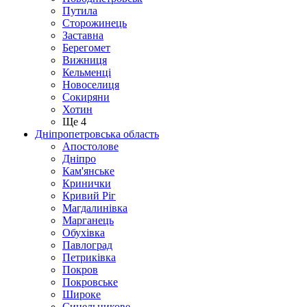
Путила
Сторожинець
Заставна
Берегомет
Вижниця
Кельменці
Новоселиця
Сокиряни
Хотин
Ще 4
Дніпропетровська область
Апостолове
Дніпро
Кам'янське
Кринички
Кривий Ріг
Магдалинівка
Марганець
Обухівка
Павлоград
Петриківка
Покров
Покровське
Широке
Синельникове