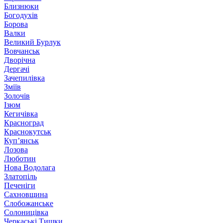
Близнюки
Богодухів
Борова
Валки
Великий Бурлук
Вовчанськ
Дворічна
Дергачі
Зачепилівка
Зміїв
Золочів
Ізюм
Кегичівка
Красноград
Краснокутськ
Куп’янськ
Лозова
Люботин
Нова Водолага
Златопіль
Печеніги
Сахновщина
Слобожанське
Солоницівка
Черкаські Тишки