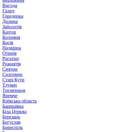
Верховина
Вигода
Галич
Городенка
Долина
Заболотів
Калуш
Коломия
Косів
Надвірна
Отинія
Рогатин
Рожнятів
Снятин
Солотвин
Старі Кути
Тлумач
Тисмениця
Яремче
Київська область
Баришівка
Біла Церква
Березань
Богуслав
Бориспіль