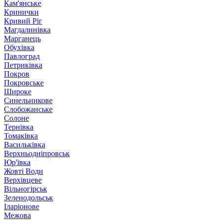
Кам'янське
Кринички
Кривий Ріг
Магдалинівка
Марганець
Обухівка
Павлоград
Петриківка
Покров
Покровське
Широке
Синельникове
Слобожанське
Солоне
Тернівка
Томаківка
Васильківка
Верхньодніпровськ
Юр'ївка
Жовті Води
Верхівцеве
Вільногірськ
Зеленодольськ
Іларіонове
Межова