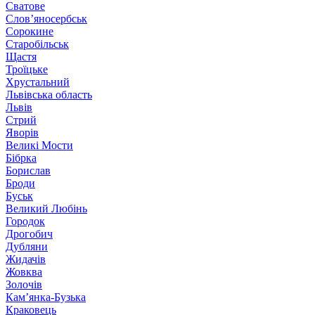
Сватове
Слов’яносербськ
Сорокине
Старобільськ
Щастя
Троїцьке
Хрустальний
Львівська область
Львів
Стрий
Яворів
Великі Мости
Бібрка
Борислав
Броди
Буськ
Великий Любінь
Городок
Дрогобич
Дубляни
Жидачів
Жовква
Золочів
Кам’янка-Бузька
Краковець