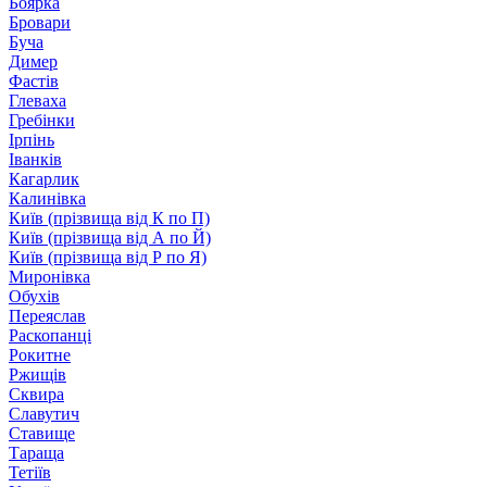
Боярка
Бровари
Буча
Димер
Фастів
Глеваха
Гребінки
Ірпінь
Іванків
Кагарлик
Калинівка
Київ (прізвища від К по П)
Київ (прізвища від А по Й)
Київ (прізвища від Р по Я)
Миронівка
Обухів
Переяслав
Раскопанці
Рокитне
Ржищів
Сквира
Славутич
Ставище
Тараща
Тетіїв