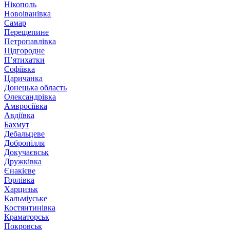
Нікополь
Новоіванівка
Самар
Перещепине
Петропавлівка
Підгородне
П’ятихатки
Софіївка
Царичанка
Донецька область
Олександрівка
Амвросіївка
Авдіївка
Бахмут
Дебальцеве
Добропілля
Докучаєвськ
Дружківка
Єнакієве
Горлівка
Харцизьк
Кальміуське
Костянтинівка
Краматорськ
Покровськ