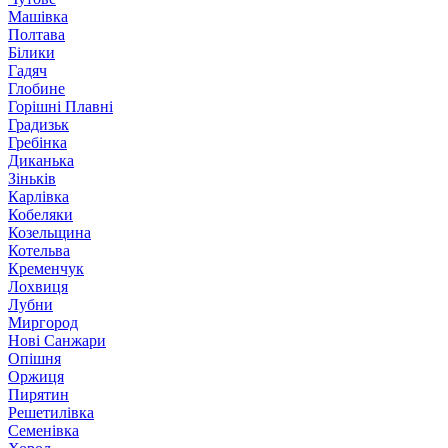
Машівка
Полтава
Білики
Гадяч
Глобине
Горішні Плавні
Градизьк
Гребінка
Диканька
Зіньків
Карлівка
Кобеляки
Козельщина
Котельва
Кременчук
Лохвиця
Лубни
Миргород
Нові Санжари
Опішня
Оржиця
Пирятин
Решетилівка
Семенівка