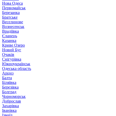
Нова Одеса
Первомайськ
Березанка
Братське
Веселинове
Вознесенськ
Врадіївка
Єланець
Казанка
Криве Озеро
Новий Буг
Очаків
Снігурівка
Южноукраїнськ
Одеська область
Арциз
Балта
Біляївка
Березівка
Болград
Чорноморськ
Доброслав
Захарівка
Іванівка
Ізмаїл