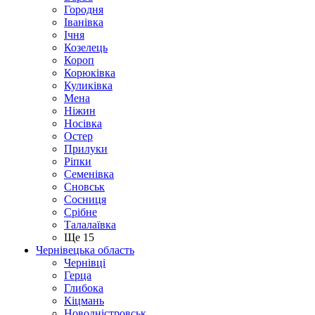
Городня
Іванівка
Ічня
Козелець
Короп
Корюківка
Куликівка
Мена
Ніжин
Носівка
Остер
Прилуки
Ріпки
Семенівка
Сновськ
Сосниця
Срібне
Талалаївка
Ще 15
Чернівецька область
Чернівці
Герца
Глибока
Кіцмань
Новодністровськ