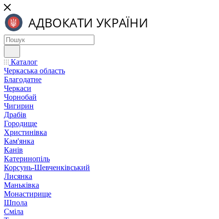
Каталог
Черкаська область
Благодатне
Черкаси
Чорнобай
Чигирин
Драбів
Городище
Христинівка
Кам'янка
Канів
Катеринопіль
Корсунь-Шевченківський
Лисянка
Маньківка
Монастирище
Шпола
Сміла