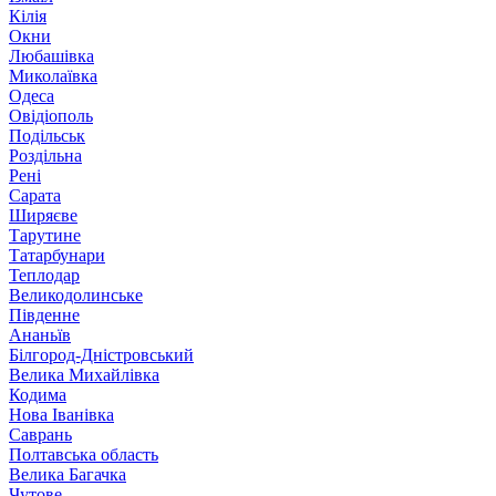
Кілія
Окни
Любашівка
Миколаївка
Одеса
Овідіополь
Подільськ
Роздільна
Рені
Сарата
Ширяєве
Тарутине
Татарбунари
Теплодар
Великодолинське
Південне
Ананьїв
Білгород-Дністровський
Велика Михайлівка
Кодима
Нова Іванівка
Саврань
Полтавська область
Велика Багачка
Чутове