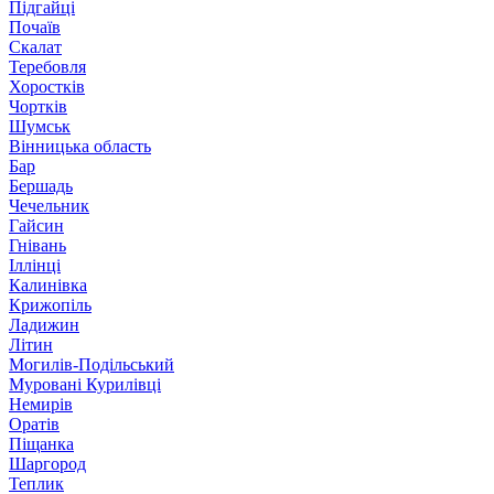
Підгайці
Почаїв
Скалат
Теребовля
Хоростків
Чортків
Шумськ
Вінницька область
Бар
Бершадь
Чечельник
Гайсин
Гнівань
Іллінці
Калинівка
Крижопіль
Ладижин
Літин
Могилів-Подільський
Муровані Курилівці
Немирів
Оратів
Піщанка
Шаргород
Теплик