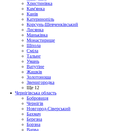
Христинівка
Кам'янка
Канів
Катеринопіль
Корсунь-Шевченківський
Лисянка
Маньківка
Монастирище
Шпола
Сміла
Тальне
Умань
Ватутіне
Жашків
Золотоноша
Звенигородка
Ще 12
Чернігівська область
Бобровиця
Чернігів
Новгород-Сіверський
Бахмач
Березна
Борзна
Варва