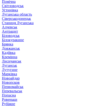
Помічна
Світловодськ
Устинівка
Луганська область
Сіверськодонецьк
Станиця Луганська
Алчевськ
Антрацит
Біловодськ
Білокуракине
Брянка
Довжанськ
Кадіївка
Кремінна
Лисичанськ
Луганськ
Лутугине
Марківка
Новоайдар
Новопсков
Первомайськ
Перевальськ
Попасна
Ровеньки
Рубіжне