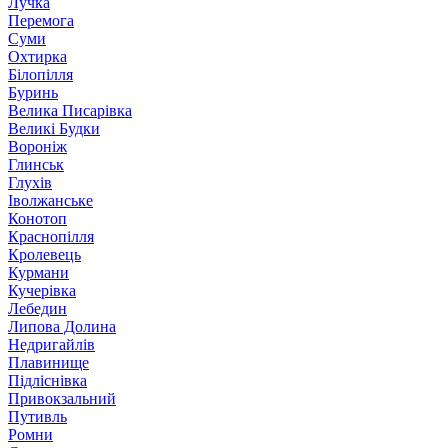
Лучка
Перемога
Суми
Охтирка
Білопілля
Буринь
Велика Писарівка
Великі Будки
Вороніж
Глинськ
Глухів
Іволжанське
Конотоп
Краснопілля
Кролевець
Курмани
Кучерівка
Лебедин
Липова Долина
Недригайлів
Плавинище
Підліснівка
Привокзальний
Путивль
Ромни