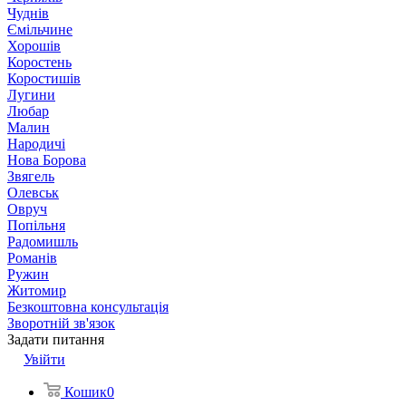
Чуднів
Ємільчине
Хорошів
Коростень
Коростишів
Лугини
Любар
Малин
Народичі
Нова Борова
Звягель
Олевськ
Овруч
Попільня
Радомишль
Романів
Ружин
Житомир
Безкоштовна консультація
Зворотній зв'язок
Задати питання
Увійти
Кошик
0