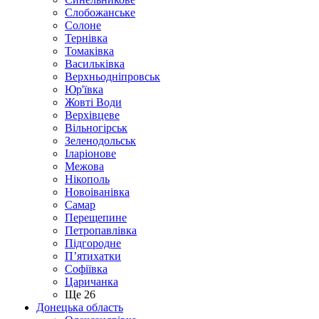
Слобожанське
Солоне
Тернівка
Томаківка
Васильківка
Верхньодніпровськ
Юр'ївка
Жовті Води
Верхівцеве
Вільногірськ
Зеленодольськ
Іларіонове
Межова
Нікополь
Новоіванівка
Самар
Перещепине
Петропавлівка
Підгородне
П’ятихатки
Софіївка
Царичанка
Ще 26
Донецька область