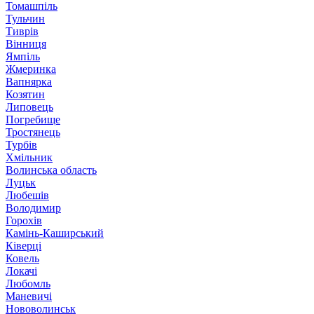
Томашпіль
Тульчин
Тиврів
Вінниця
Ямпіль
Жмеринка
Вапнярка
Козятин
Липовець
Погребище
Тростянець
Турбів
Хмільник
Волинська область
Луцьк
Любешів
Володимир
Горохів
Камінь-Каширський
Ківерці
Ковель
Локачі
Любомль
Маневичі
Нововолинськ