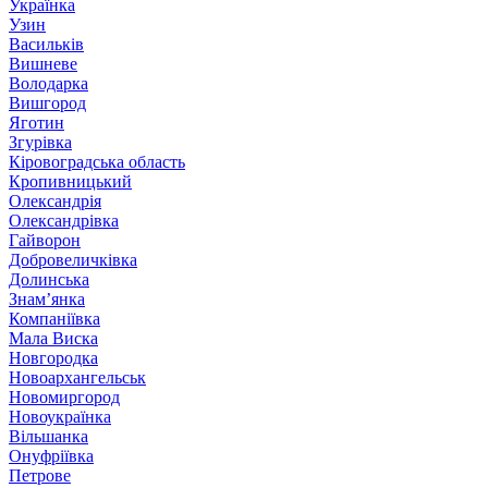
Українка
Узин
Васильків
Вишневе
Володарка
Вишгород
Яготин
Згурівка
Кіровоградська область
Кропивницький
Олександрія
Олександрівка
Гайворон
Добровеличківка
Долинська
Знам’янка
Компаніївка
Мала Виска
Новгородка
Новоархангельськ
Новомиргород
Новоукраїнка
Вільшанка
Онуфріївка
Петрове