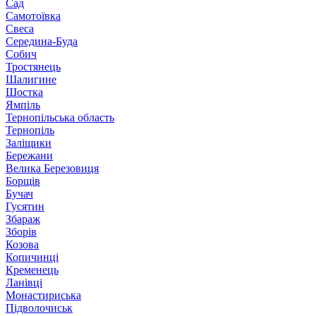
Сад
Самотоївка
Свеса
Середина-Буда
Собич
Тростянець
Шалигине
Шостка
Ямпіль
Тернопільська область
Тернопіль
Заліщики
Бережани
Велика Березовиця
Борщів
Бучач
Гусятин
Збараж
Зборів
Козова
Копичинці
Кременець
Ланівці
Монастириська
Підволочиськ