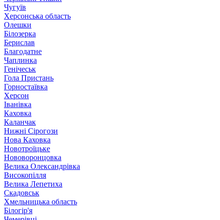
Чугуїв
Херсонська область
Олешки
Білозерка
Берислав
Благодатне
Чаплинка
Генічеськ
Гола Пристань
Горностаївка
Херсон
Іванівка
Каховка
Каланчак
Нижні Сірогози
Нова Каховка
Новотроїцьке
Нововоронцовка
Велика Олександрівка
Високопілля
Велика Лепетиха
Скадовськ
Хмельницька область
Білогір'я
Чемерівці