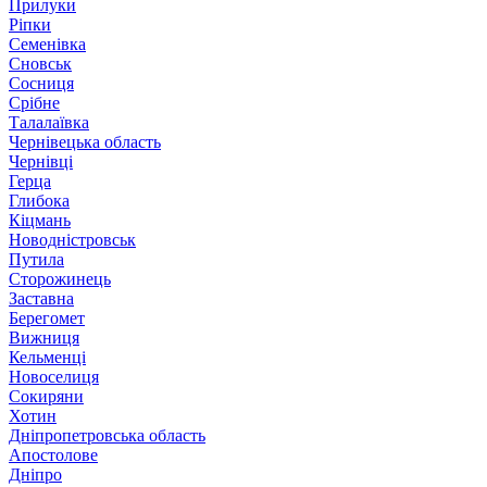
Прилуки
Ріпки
Семенівка
Сновськ
Сосниця
Срібне
Талалаївка
Чернівецька область
Чернівці
Герца
Глибока
Кіцмань
Новодністровськ
Путила
Сторожинець
Заставна
Берегомет
Вижниця
Кельменці
Новоселиця
Сокиряни
Хотин
Дніпропетровська область
Апостолове
Дніпро