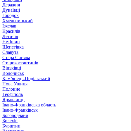
Деражня
Дунаївці
Городок
Хмельницький
Ізяслав
Красилів
Летичів
Нетішин
Шепетівка
Славута
Стара Синява
Старокостянтинів
Віньківці
Волочиськ
Кам’янець-Подільський
Нова Ушиця
Полонне
Теофіполь
Ярмолинці
Івано-Франківська область
Івано-Франківськ
Богородчани
Болехів
Бурштин