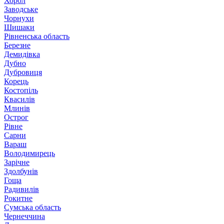
Хорол
Заводське
Чорнухи
Шишаки
Рівненська область
Березне
Демидівка
Дубно
Дубровиця
Корець
Костопіль
Квасилів
Млинів
Острог
Рівне
Сарни
Вараш
Володимирець
Зарічне
Здолбунів
Гоща
Радивилів
Рокитне
Сумська область
Чернеччина