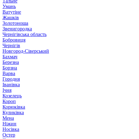
Тальне
Умань
Ватутіне
Жашків
Золотоноша
Звенигородка
Чернігівська область
Бобровиця
Чернігів
Новгород-Сіверський
Бахмач
Березна
Борзна
Варва
Городня
Іванівка
Ічня
Козелець
Короп
Корюківка
Куликівка
Мена
Ніжин
Носівка
Остер