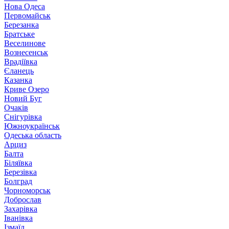
Нова Одеса
Первомайськ
Березанка
Братське
Веселинове
Вознесенськ
Врадіївка
Єланець
Казанка
Криве Озеро
Новий Буг
Очаків
Снігурівка
Южноукраїнськ
Одеська область
Арциз
Балта
Біляївка
Березівка
Болград
Чорноморськ
Доброслав
Захарівка
Іванівка
Ізмаїл