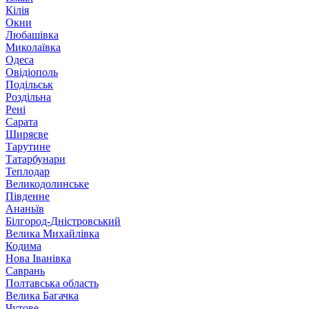
Кілія
Окни
Любашівка
Миколаївка
Одеса
Овідіополь
Подільськ
Роздільна
Рені
Сарата
Ширяєве
Тарутине
Татарбунари
Теплодар
Великодолинське
Південне
Ананьїв
Білгород-Дністровський
Велика Михайлівка
Кодима
Нова Іванівка
Саврань
Полтавська область
Велика Багачка
Чутове