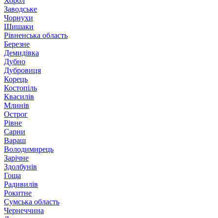
Хорол
Заводське
Чорнухи
Шишаки
Рівненська область
Березне
Демидівка
Дубно
Дубровиця
Корець
Костопіль
Квасилів
Млинів
Острог
Рівне
Сарни
Вараш
Володимирець
Зарічне
Здолбунів
Гоща
Радивилів
Рокитне
Сумська область
Чернеччина