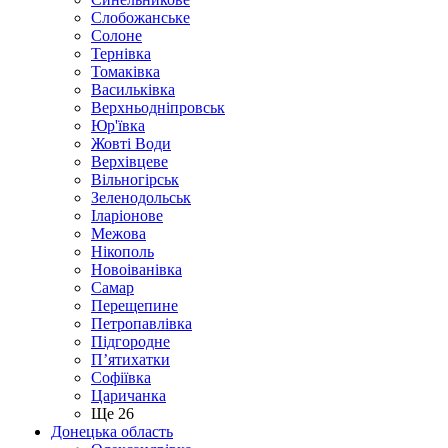
Слобожанське
Солоне
Тернівка
Томаківка
Васильківка
Верхньодніпровськ
Юр'ївка
Жовті Води
Верхівцеве
Вільногірськ
Зеленодольськ
Іларіонове
Межова
Нікополь
Новоіванівка
Самар
Перещепине
Петропавлівка
Підгородне
П’ятихатки
Софіївка
Царичанка
Ще 26
Донецька область