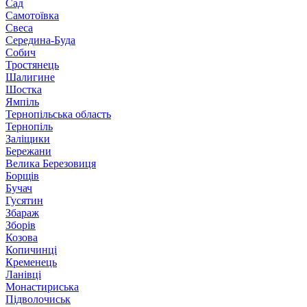
Сад
Самотоївка
Свеса
Середина-Буда
Собич
Тростянець
Шалигине
Шостка
Ямпіль
Тернопільська область
Тернопіль
Заліщики
Бережани
Велика Березовиця
Борщів
Бучач
Гусятин
Збараж
Зборів
Козова
Копичинці
Кременець
Ланівці
Монастириська
Підволочиськ