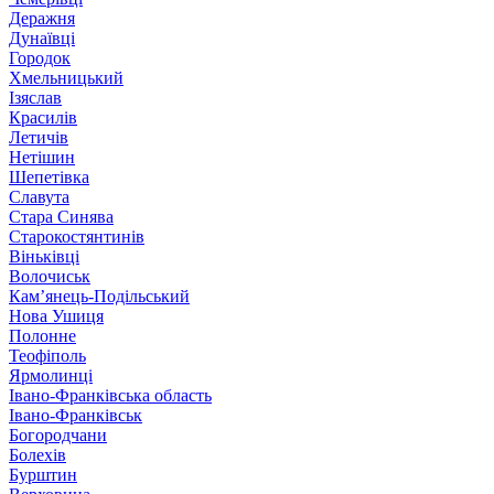
Деражня
Дунаївці
Городок
Хмельницький
Ізяслав
Красилів
Летичів
Нетішин
Шепетівка
Славута
Стара Синява
Старокостянтинів
Віньківці
Волочиськ
Кам’янець-Подільський
Нова Ушиця
Полонне
Теофіполь
Ярмолинці
Івано-Франківська область
Івано-Франківськ
Богородчани
Болехів
Бурштин