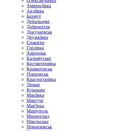
Олександрівка
Амвросіївка
Авдіївка
Бахмут
Дебальцеве
Добропілля
Докучаєвськ
Дружківка
Єнакієве
Горлівка
Харцизьк
Кальміуське
Костянтинівка
Краматорськ
Покровськ
Красногорівка
Лиман
Курахове
Макіївка
Мангуш
Мар'їнка
Маріуполь
Мирноград
Нікольське
Новоазовськ