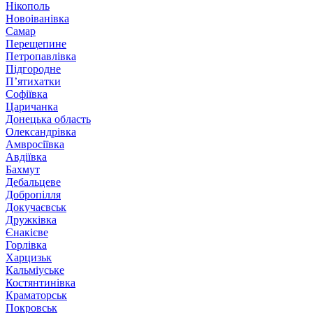
Нікополь
Новоіванівка
Самар
Перещепине
Петропавлівка
Підгородне
П’ятихатки
Софіївка
Царичанка
Донецька область
Олександрівка
Амвросіївка
Авдіївка
Бахмут
Дебальцеве
Добропілля
Докучаєвськ
Дружківка
Єнакієве
Горлівка
Харцизьк
Кальміуське
Костянтинівка
Краматорськ
Покровськ