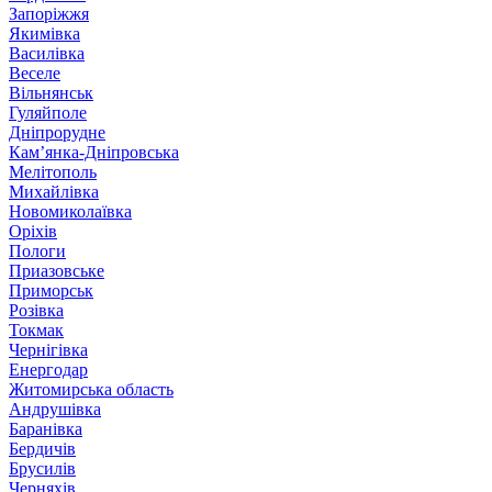
Запоріжжя
Якимівка
Василівка
Веселе
Вільнянськ
Гуляйполе
Дніпрорудне
Кам’янка-Дніпровська
Мелітополь
Михайлівка
Новомиколаївка
Оріхів
Пологи
Приазовське
Приморськ
Розівка
Токмак
Чернігівка
Енергодар
Житомирська область
Андрушівка
Баранівка
Бердичів
Брусилів
Черняхів