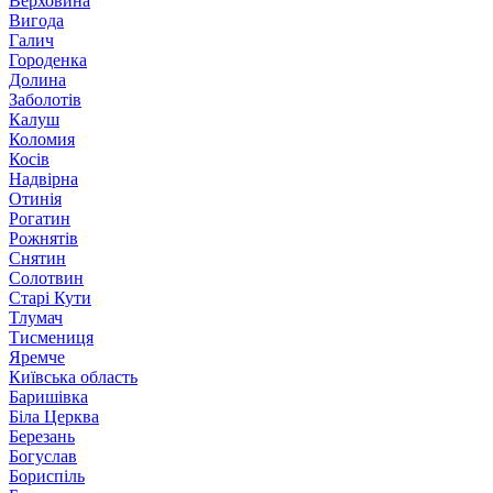
Верховина
Вигода
Галич
Городенка
Долина
Заболотів
Калуш
Коломия
Косів
Надвірна
Отинія
Рогатин
Рожнятів
Снятин
Солотвин
Старі Кути
Тлумач
Тисмениця
Яремче
Київська область
Баришівка
Біла Церква
Березань
Богуслав
Бориспіль