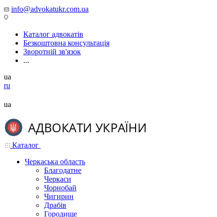
info@advokatukr.com.ua
Каталог адвокатів
Безкоштовна консультація
Зворотній зв'язок
...
ua
ru
ua
Каталог
Черкаська область
Благодатне
Черкаси
Чорнобай
Чигирин
Драбів
Городище