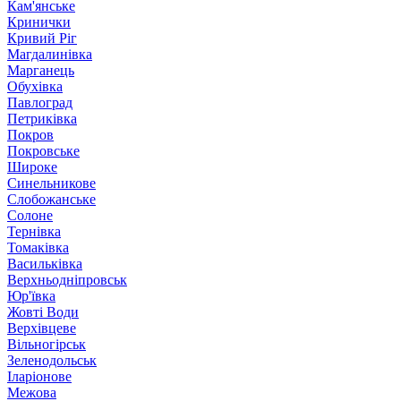
Кам'янське
Кринички
Кривий Ріг
Магдалинівка
Марганець
Обухівка
Павлоград
Петриківка
Покров
Покровське
Широке
Синельникове
Слобожанське
Солоне
Тернівка
Томаківка
Васильківка
Верхньодніпровськ
Юр'ївка
Жовті Води
Верхівцеве
Вільногірськ
Зеленодольськ
Іларіонове
Межова