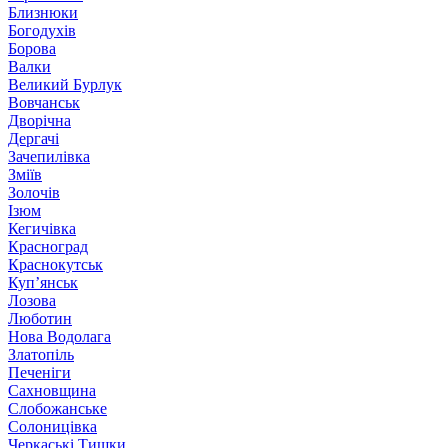
Близнюки
Богодухів
Борова
Валки
Великий Бурлук
Вовчанськ
Дворічна
Дергачі
Зачепилівка
Зміїв
Золочів
Ізюм
Кегичівка
Красноград
Краснокутськ
Куп’янськ
Лозова
Люботин
Нова Водолага
Златопіль
Печеніги
Сахновщина
Слобожанське
Солоницівка
Черкаські Тишки