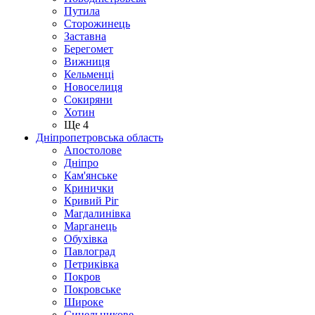
Путила
Сторожинець
Заставна
Берегомет
Вижниця
Кельменці
Новоселиця
Сокиряни
Хотин
Ще 4
Дніпропетровська область
Апостолове
Дніпро
Кам'янське
Кринички
Кривий Ріг
Магдалинівка
Марганець
Обухівка
Павлоград
Петриківка
Покров
Покровське
Широке
Синельникове