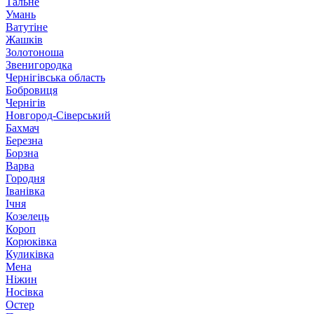
Тальне
Умань
Ватутіне
Жашків
Золотоноша
Звенигородка
Чернігівська область
Бобровиця
Чернігів
Новгород-Сіверський
Бахмач
Березна
Борзна
Варва
Городня
Іванівка
Ічня
Козелець
Короп
Корюківка
Куликівка
Мена
Ніжин
Носівка
Остер