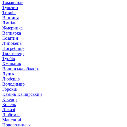
Томашпіль
Тульчин
Тиврів
Вінниця
Ямпіль
Жмеринка
Вапнярка
Козятин
Липовець
Погребище
Тростянець
Турбів
Хмільник
Волинська область
Луцьк
Любешів
Володимир
Горохів
Камінь-Каширський
Ківерці
Ковель
Локачі
Любомль
Маневичі
Нововолинськ