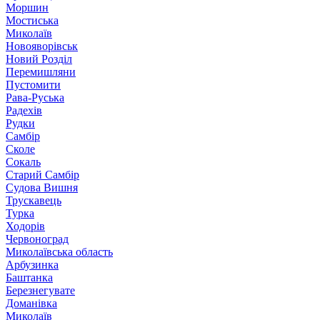
Моршин
Мостиська
Миколаїв
Новояворівськ
Новий Розділ
Перемишляни
Пустомити
Рава-Руська
Радехів
Рудки
Самбір
Сколе
Сокаль
Старий Самбір
Судова Вишня
Трускавець
Турка
Ходорів
Червоноград
Миколаївська область
Арбузинка
Баштанка
Березнегувате
Доманівка
Миколаїв