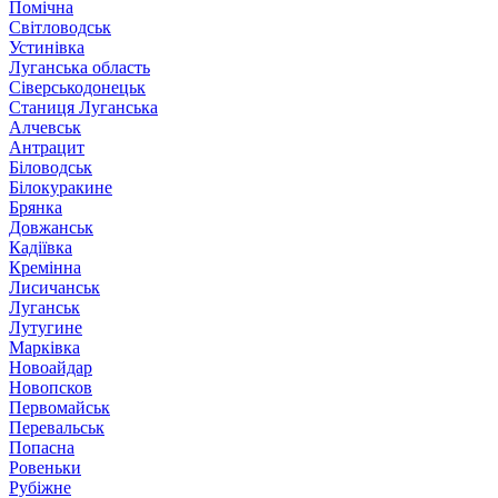
Помічна
Світловодськ
Устинівка
Луганська область
Сіверськодонецьк
Станиця Луганська
Алчевськ
Антрацит
Біловодськ
Білокуракине
Брянка
Довжанськ
Кадіївка
Кремінна
Лисичанськ
Луганськ
Лутугине
Марківка
Новоайдар
Новопсков
Первомайськ
Перевальськ
Попасна
Ровеньки
Рубіжне