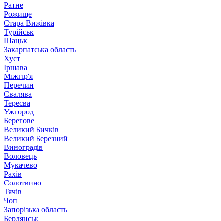
Ратне
Рожище
Стара Вижівка
Турійськ
Шацьк
Закарпатська область
Хуст
Іршава
Міжгір'я
Перечин
Свалява
Тересва
Ужгород
Берегове
Великий Бичків
Великий Березний
Виноградів
Воловець
Мукачево
Рахів
Солотвино
Тячів
Чоп
Запорізька область
Бердянськ