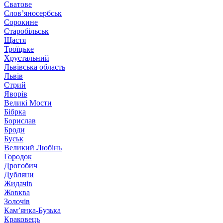
Сватове
Слов’яносербськ
Сорокине
Старобільськ
Щастя
Троїцьке
Хрустальний
Львівська область
Львів
Стрий
Яворів
Великі Мости
Бібрка
Борислав
Броди
Буськ
Великий Любінь
Городок
Дрогобич
Дубляни
Жидачів
Жовква
Золочів
Кам’янка-Бузька
Краковець