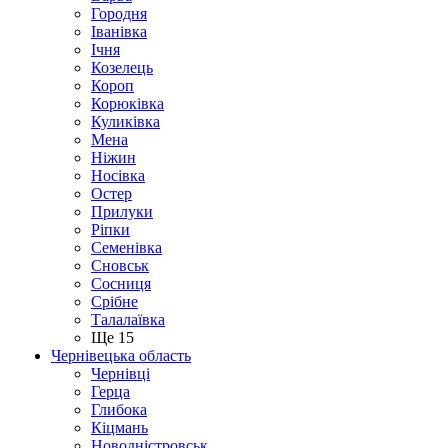
Городня
Іванівка
Ічня
Козелець
Короп
Корюківка
Куликівка
Мена
Ніжин
Носівка
Остер
Прилуки
Ріпки
Семенівка
Сновськ
Сосниця
Срібне
Талалаївка
Ще 15
Чернівецька область
Чернівці
Герца
Глибока
Кіцмань
Новодністровськ