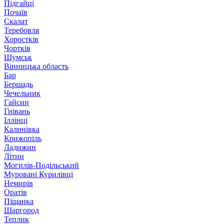
Підгайці
Почаїв
Скалат
Теребовля
Хоростків
Чортків
Шумськ
Вінницька область
Бар
Бершадь
Чечельник
Гайсин
Гнівань
Іллінці
Калинівка
Крижопіль
Ладижин
Літин
Могилів-Подільський
Муровані Курилівці
Немирів
Оратів
Піщанка
Шаргород
Теплик