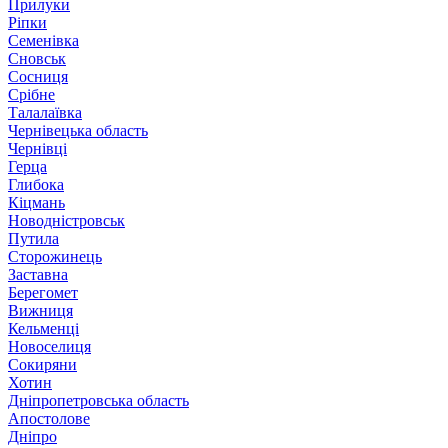
Прилуки
Ріпки
Семенівка
Сновськ
Сосниця
Срібне
Талалаївка
Чернівецька область
Чернівці
Герца
Глибока
Кіцмань
Новодністровськ
Путила
Сторожинець
Заставна
Берегомет
Вижниця
Кельменці
Новоселиця
Сокиряни
Хотин
Дніпропетровська область
Апостолове
Дніпро