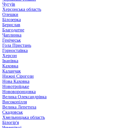
Чугуїв
Херсонська область
Олешки
Білозерка
Берислав
Благодатне
Чаплинка
Генічеськ
Гола Пристань
Горностаївка
Херсон
Іванівка
Каховка
Каланчак
Нижні Сірогози
Нова Каховка
Новотроїцьке
Нововоронцовка
Велика Олександрівка
Високопілля
Велика Лепетиха
Скадовськ
Хмельницька область
Білогір'я
Чемерівці