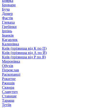
Боярка
Бровари
Буча
Димер
Фастів
Глеваха
Гребінки
Ірпінь
Іванків
Кагарлик
Калинівка
Київ (прізвища від К по П)
Київ (прізвища від А по Й)
Київ (прізвища від Р по Я)
Миронівка
Обухів
Переяслав
Раскопанці
Рокитне
Ржищів
Сквира
Славутич
Ставище
Тараща
Тетіїв