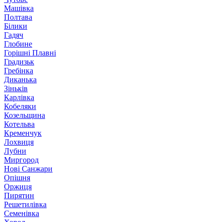
Машівка
Полтава
Білики
Гадяч
Глобине
Горішні Плавні
Градизьк
Гребінка
Диканька
Зіньків
Карлівка
Кобеляки
Козельщина
Котельва
Кременчук
Лохвиця
Лубни
Миргород
Нові Санжари
Опішня
Оржиця
Пирятин
Решетилівка
Семенівка