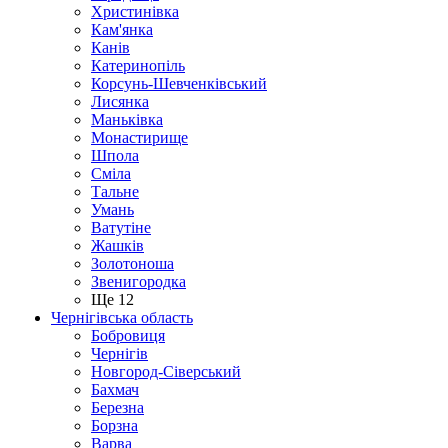
Христинівка
Кам'янка
Канів
Катеринопіль
Корсунь-Шевченківський
Лисянка
Маньківка
Монастирище
Шпола
Сміла
Тальне
Умань
Ватутіне
Жашків
Золотоноша
Звенигородка
Ще 12
Чернігівська область
Бобровиця
Чернігів
Новгород-Сіверський
Бахмач
Березна
Борзна
Варва