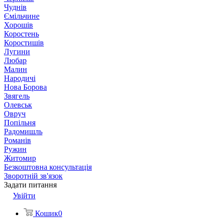
Чуднів
Ємільчине
Хорошів
Коростень
Коростишів
Лугини
Любар
Малин
Народичі
Нова Борова
Звягель
Олевськ
Овруч
Попільня
Радомишль
Романів
Ружин
Житомир
Безкоштовна консультація
Зворотній зв'язок
Задати питання
Увійти
Кошик
0