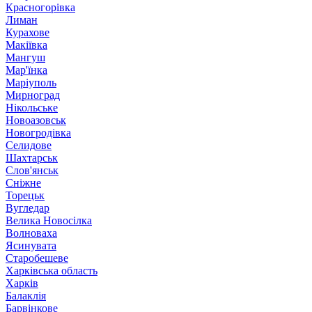
Красногорівка
Лиман
Курахове
Макіївка
Мангуш
Мар'їнка
Маріуполь
Мирноград
Нікольське
Новоазовськ
Новогродівка
Селидове
Шахтарськ
Слов'янськ
Сніжне
Торецьк
Вугледар
Велика Новосілка
Волноваха
Ясинувата
Старобешеве
Харківська область
Харків
Балаклія
Барвінкове