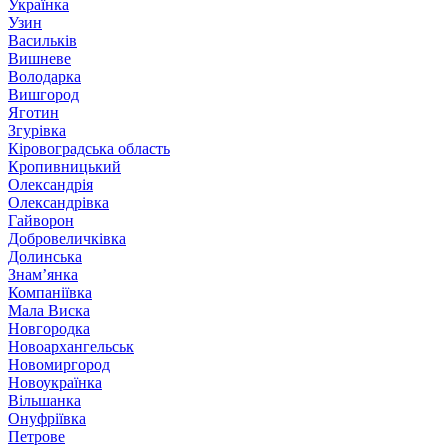
Українка
Узин
Васильків
Вишневе
Володарка
Вишгород
Яготин
Згурівка
Кіровоградська область
Кропивницький
Олександрія
Олександрівка
Гайворон
Добровеличківка
Долинська
Знам’янка
Компаніївка
Мала Виска
Новгородка
Новоархангельськ
Новомиргород
Новоукраїнка
Вільшанка
Онуфріївка
Петрове