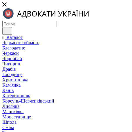
Каталог
Черкаська область
Благодатне
Черкаси
Чорнобай
Чигирин
Драбів
Городище
Христинівка
Кам'янка
Канів
Катеринопіль
Корсунь-Шевченківський
Лисянка
Маньківка
Монастирище
Шпола
Сміла