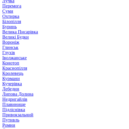
Лучка
Перемога
Суми
Охтирка
Білопілля
Буринь
Велика Писарівка
Великі Будки
Вороніж
Глинськ
Глухів
Іволжанське
Конотоп
Краснопілля
Кролевець
Курмани
Кучерівка
Лебедин
Липова Долина
Недригайлів
Плавинище
Підліснівка
Привокзальний
Путивль
Ромни