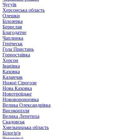
Чугуїв
Херсонська область
Олешки
Білозерка
Берислав
Благодатне
Чаплинка
Генічеськ
Гола Пристань
Горностаївка
Херсон
Іванівка
Каховка
Каланчак
Нижні Сірогози
Нова Каховка
Новотроїцьке
Нововоронцовка
Велика Олександрівка
Високопілля
Велика Лепетиха
Скадовськ
Хмельницька область
Білогір'я
Чемерівці