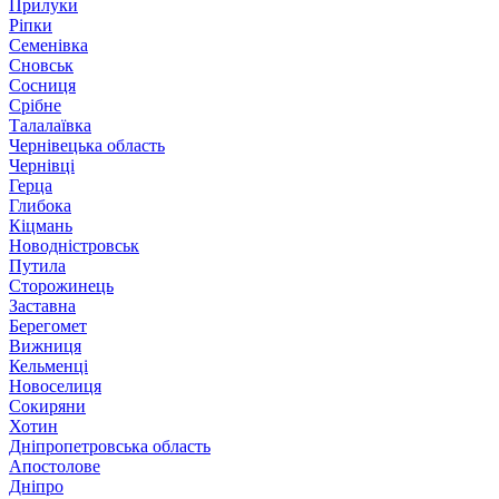
Прилуки
Ріпки
Семенівка
Сновськ
Сосниця
Срібне
Талалаївка
Чернівецька область
Чернівці
Герца
Глибока
Кіцмань
Новодністровськ
Путила
Сторожинець
Заставна
Берегомет
Вижниця
Кельменці
Новоселиця
Сокиряни
Хотин
Дніпропетровська область
Апостолове
Дніпро