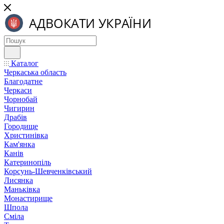
Каталог
Черкаська область
Благодатне
Черкаси
Чорнобай
Чигирин
Драбів
Городище
Христинівка
Кам'янка
Канів
Катеринопіль
Корсунь-Шевченківський
Лисянка
Маньківка
Монастирище
Шпола
Сміла