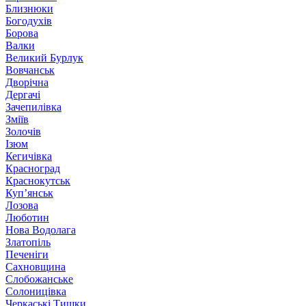
Близнюки
Богодухів
Борова
Валки
Великий Бурлук
Вовчанськ
Дворічна
Дергачі
Зачепилівка
Зміїв
Золочів
Ізюм
Кегичівка
Красноград
Краснокутськ
Куп’янськ
Лозова
Люботин
Нова Водолага
Златопіль
Печеніги
Сахновщина
Слобожанське
Солоницівка
Черкаські Тишки