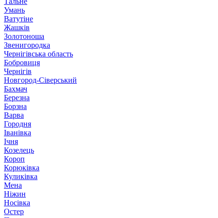
Тальне
Умань
Ватутіне
Жашків
Золотоноша
Звенигородка
Чернігівська область
Бобровиця
Чернігів
Новгород-Сіверський
Бахмач
Березна
Борзна
Варва
Городня
Іванівка
Ічня
Козелець
Короп
Корюківка
Куликівка
Мена
Ніжин
Носівка
Остер