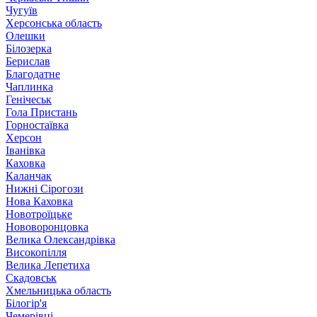
Чугуїв
Херсонська область
Олешки
Білозерка
Берислав
Благодатне
Чаплинка
Генічеськ
Гола Пристань
Горностаївка
Херсон
Іванівка
Каховка
Каланчак
Нижні Сірогози
Нова Каховка
Новотроїцьке
Нововоронцовка
Велика Олександрівка
Високопілля
Велика Лепетиха
Скадовськ
Хмельницька область
Білогір'я
Чемерівці