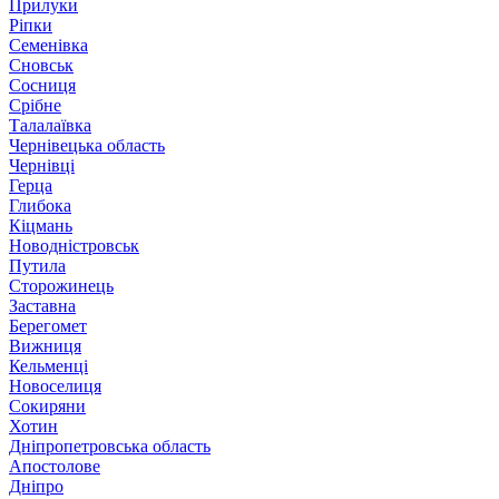
Прилуки
Ріпки
Семенівка
Сновськ
Сосниця
Срібне
Талалаївка
Чернівецька область
Чернівці
Герца
Глибока
Кіцмань
Новодністровськ
Путила
Сторожинець
Заставна
Берегомет
Вижниця
Кельменці
Новоселиця
Сокиряни
Хотин
Дніпропетровська область
Апостолове
Дніпро