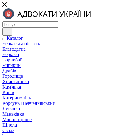
Каталог
Черкаська область
Благодатне
Черкаси
Чорнобай
Чигирин
Драбів
Городище
Христинівка
Кам'янка
Канів
Катеринопіль
Корсунь-Шевченківський
Лисянка
Маньківка
Монастирище
Шпола
Сміла