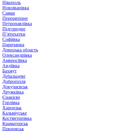
Нікополь
Новоіванівка
Самар
Перещепине
Петропавлівка
Підгородне
П’ятихатки
Софіївка
Царичанка
Донецька область
Олександрівка
Амвросіївка
Авдіївка
Бахмут
Дебальцеве
Добропілля
Докучаєвськ
Дружківка
Єнакієве
Горлівка
Харцизьк
Кальміуське
Костянтинівка
Краматорськ
Покровськ