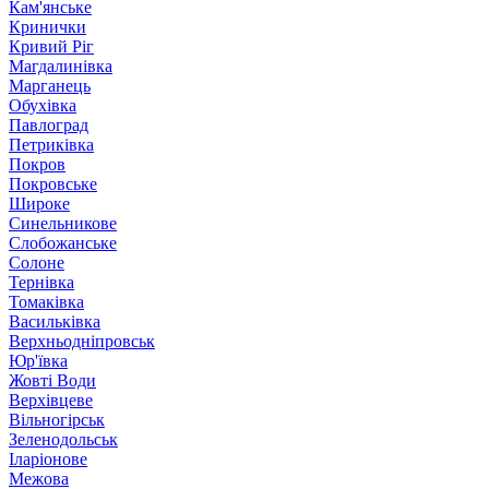
Кам'янське
Кринички
Кривий Ріг
Магдалинівка
Марганець
Обухівка
Павлоград
Петриківка
Покров
Покровське
Широке
Синельникове
Слобожанське
Солоне
Тернівка
Томаківка
Васильківка
Верхньодніпровськ
Юр'ївка
Жовті Води
Верхівцеве
Вільногірськ
Зеленодольськ
Іларіонове
Межова