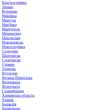
Красногорівка
Лиман
Курахове
Макіївка
Мангуш
Мар'їнка
Маріуполь
Мирноград
Нікольське
Новоазовськ
Новогродівка
Селидове
Шахтарськ
Слов'янськ
Сніжне
Торецьк
Вугледар
Велика Новосілка
Волноваха
Ясинувата
Старобешеве
Харківська область
Харків
Балаклія
Барвінкове