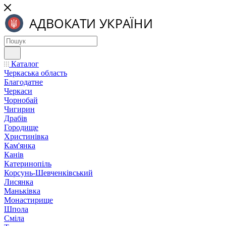
Каталог
Черкаська область
Благодатне
Черкаси
Чорнобай
Чигирин
Драбів
Городище
Христинівка
Кам'янка
Канів
Катеринопіль
Корсунь-Шевченківський
Лисянка
Маньківка
Монастирище
Шпола
Сміла