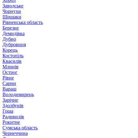
Хорол
Заводське
Чорнухи
Шишаки
Рівненська область
Березне
Демидівка
Дубно
Дубровиця
Корець
Костопіль
Квасилів
Млинів
Острог
Рівне
Сарни
Вараш
Володимирець
Зарічне
Здолбунів
Гоща
Радивилів
Рокитне
Сумська область
Чернеччина