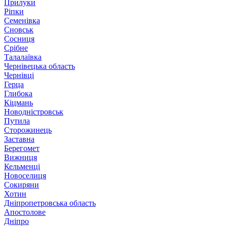
Прилуки
Ріпки
Семенівка
Сновськ
Сосниця
Срібне
Талалаївка
Чернівецька область
Чернівці
Герца
Глибока
Кіцмань
Новодністровськ
Путила
Сторожинець
Заставна
Берегомет
Вижниця
Кельменці
Новоселиця
Сокиряни
Хотин
Дніпропетровська область
Апостолове
Дніпро