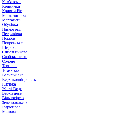
Кам'янське
Кринички
Кривий Ріг
Магдалинівка
Марганець
Обухівка
Павлоград
Петриківка
Покров
Покровське
Широке
Синельникове
Слобожанське
Солоне
Тернівка
Томаківка
Васильківка
Верхньодніпровськ
Юр'ївка
Жовті Води
Верхівцеве
Вільногірськ
Зеленодольськ
Іларіонове
Межова