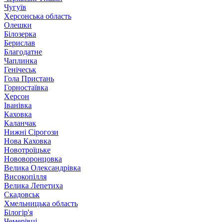
Чугуїв
Херсонська область
Олешки
Білозерка
Берислав
Благодатне
Чаплинка
Генічеськ
Гола Пристань
Горностаївка
Херсон
Іванівка
Каховка
Каланчак
Нижні Сірогози
Нова Каховка
Новотроїцьке
Нововоронцовка
Велика Олександрівка
Високопілля
Велика Лепетиха
Скадовськ
Хмельницька область
Білогір'я
Чемерівці