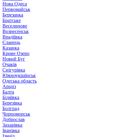
Нова Одеса
Первомайськ
Березанка
Братське
Веселинове
Вознесенськ
Врадіївка
Єланець
Казанка
Криве Озеро
Новий Буг
Очаків
Снігурівка
Южноукраїнськ
Одеська область
Арциз
Балта
Біляївка
Березівка
Болград
Чорноморськ
Доброслав
Захарівка
Іванівка
Ізмаїл