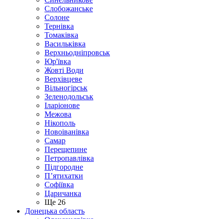
Слобожанське
Солоне
Тернівка
Томаківка
Васильківка
Верхньодніпровськ
Юр'ївка
Жовті Води
Верхівцеве
Вільногірськ
Зеленодольськ
Іларіонове
Межова
Нікополь
Новоіванівка
Самар
Перещепине
Петропавлівка
Підгородне
П’ятихатки
Софіївка
Царичанка
Ще 26
Донецька область