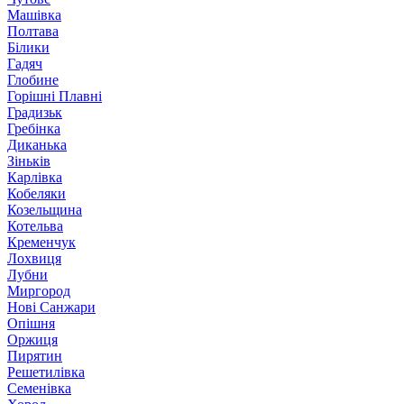
Машівка
Полтава
Білики
Гадяч
Глобине
Горішні Плавні
Градизьк
Гребінка
Диканька
Зіньків
Карлівка
Кобеляки
Козельщина
Котельва
Кременчук
Лохвиця
Лубни
Миргород
Нові Санжари
Опішня
Оржиця
Пирятин
Решетилівка
Семенівка