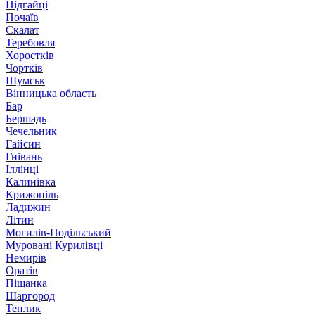
Підгайці
Почаїв
Скалат
Теребовля
Хоростків
Чортків
Шумськ
Вінницька область
Бар
Бершадь
Чечельник
Гайсин
Гнівань
Іллінці
Калинівка
Крижопіль
Ладижин
Літин
Могилів-Подільський
Муровані Курилівці
Немирів
Оратів
Піщанка
Шаргород
Теплик