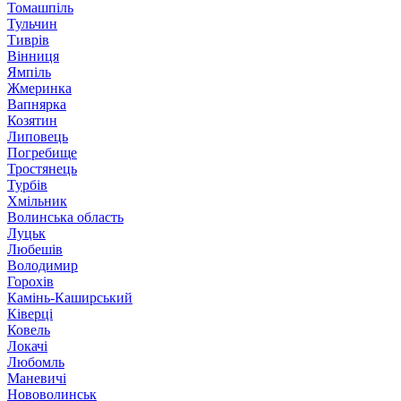
Томашпіль
Тульчин
Тиврів
Вінниця
Ямпіль
Жмеринка
Вапнярка
Козятин
Липовець
Погребище
Тростянець
Турбів
Хмільник
Волинська область
Луцьк
Любешів
Володимир
Горохів
Камінь-Каширський
Ківерці
Ковель
Локачі
Любомль
Маневичі
Нововолинськ