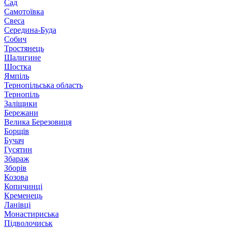
Сад
Самотоївка
Свеса
Середина-Буда
Собич
Тростянець
Шалигине
Шостка
Ямпіль
Тернопільська область
Тернопіль
Заліщики
Бережани
Велика Березовиця
Борщів
Бучач
Гусятин
Збараж
Зборів
Козова
Копичинці
Кременець
Ланівці
Монастириська
Підволочиськ