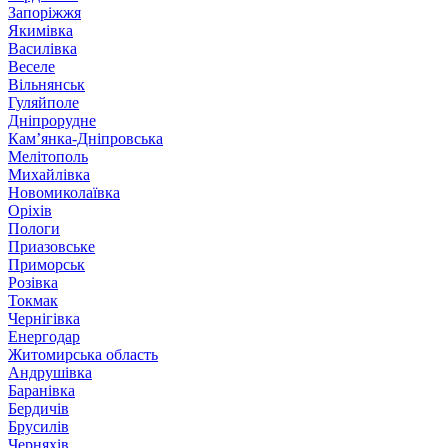
Запоріжжя
Якимівка
Василівка
Веселе
Вільнянськ
Гуляйполе
Дніпрорудне
Кам’янка-Дніпровська
Мелітополь
Михайлівка
Новомиколаївка
Оріхів
Пологи
Приазовське
Приморськ
Розівка
Токмак
Чернігівка
Енергодар
Житомирська область
Андрушівка
Баранівка
Бердичів
Брусилів
Черняхів