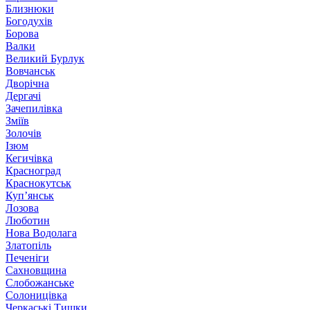
Близнюки
Богодухів
Борова
Валки
Великий Бурлук
Вовчанськ
Дворічна
Дергачі
Зачепилівка
Зміїв
Золочів
Ізюм
Кегичівка
Красноград
Краснокутськ
Куп’янськ
Лозова
Люботин
Нова Водолага
Златопіль
Печеніги
Сахновщина
Слобожанське
Солоницівка
Черкаські Тишки