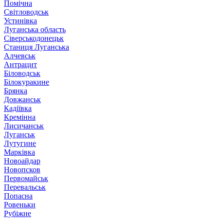
Помічна
Світловодськ
Устинівка
Луганська область
Сіверськодонецьк
Станиця Луганська
Алчевськ
Антрацит
Біловодськ
Білокуракине
Брянка
Довжанськ
Кадіївка
Кремінна
Лисичанськ
Луганськ
Лутугине
Марківка
Новоайдар
Новопсков
Первомайськ
Перевальськ
Попасна
Ровеньки
Рубіжне