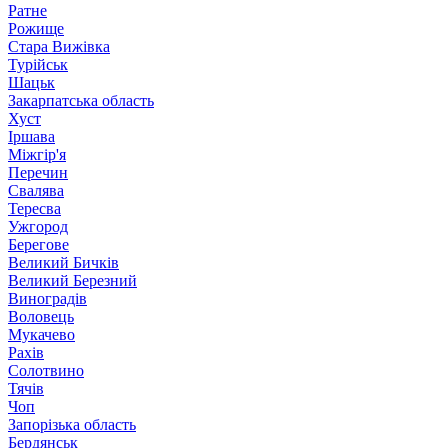
Ратне
Рожище
Стара Вижівка
Турійськ
Шацьк
Закарпатська область
Хуст
Іршава
Міжгір'я
Перечин
Свалява
Тересва
Ужгород
Берегове
Великий Бичків
Великий Березний
Виноградів
Воловець
Мукачево
Рахів
Солотвино
Тячів
Чоп
Запорізька область
Бердянськ