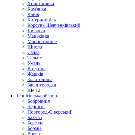
Христинівка
Кам'янка
Канів
Катеринопіль
Корсунь-Шевченківський
Лисянка
Маньківка
Монастирище
Шпола
Сміла
Тальне
Умань
Ватутіне
Жашків
Золотоноша
Звенигородка
Ще 12
Чернігівська область
Бобровиця
Чернігів
Новгород-Сіверський
Бахмач
Березна
Борзна
Варва