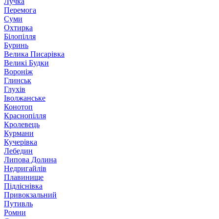
Лучка
Перемога
Суми
Охтирка
Білопілля
Буринь
Велика Писарівка
Великі Будки
Вороніж
Глинськ
Глухів
Іволжанське
Конотоп
Краснопілля
Кролевець
Курмани
Кучерівка
Лебедин
Липова Долина
Недригайлів
Плавинище
Підліснівка
Привокзальний
Путивль
Ромни