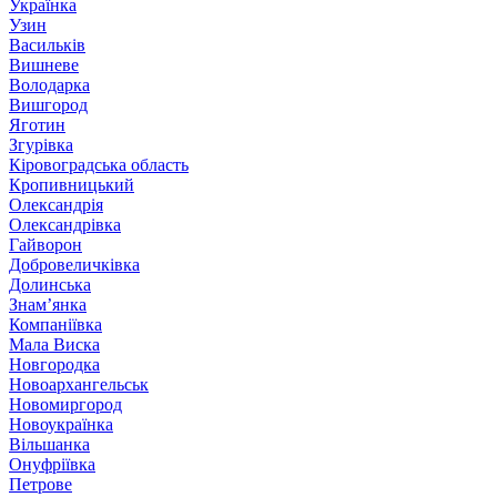
Українка
Узин
Васильків
Вишневе
Володарка
Вишгород
Яготин
Згурівка
Кіровоградська область
Кропивницький
Олександрія
Олександрівка
Гайворон
Добровеличківка
Долинська
Знам’янка
Компаніївка
Мала Виска
Новгородка
Новоархангельськ
Новомиргород
Новоукраїнка
Вільшанка
Онуфріївка
Петрове