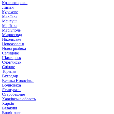
Красногорівка
Лиман
Курахове
Макіївка
Мангуш
Мар'їнка
Маріуполь
Мирноград
Нікольське
Новоазовськ
Новогродівка
Селидове
Шахтарськ
Слов'янськ
Сніжне
Торецьк
Вугледар
Велика Новосілка
Волноваха
Ясинувата
Старобешеве
Харківська область
Харків
Балаклія
Барвінкове