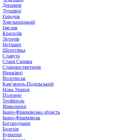
Деражня
Дунаївці
Городок
Хмельницький
Ізяслав
Красилів
Летичів
Нетішин
Шепетівка
Славута
Стара Синява
Старокостянтинів
Віньківці
Волочиськ
Кам’янець-Подільський
Нова Ушиця
Полонне
Теофіполь
Ярмолинці
Івано-Франківська область
Івано-Франківськ
Богородчани
Болехів
Бурштин