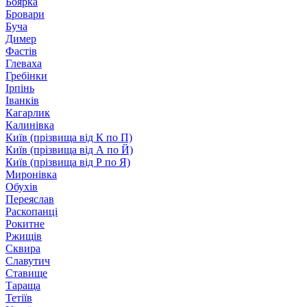
Боярка
Бровари
Буча
Димер
Фастів
Глеваха
Гребінки
Ірпінь
Іванків
Кагарлик
Калинівка
Київ (прізвища від К по П)
Київ (прізвища від А по Й)
Київ (прізвища від Р по Я)
Миронівка
Обухів
Переяслав
Раскопанці
Рокитне
Ржищів
Сквира
Славутич
Ставище
Тараща
Тетіїв