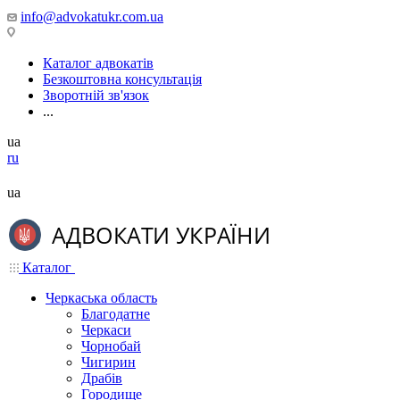
info@advokatukr.com.ua
Каталог адвокатів
Безкоштовна консультація
Зворотній зв'язок
...
ua
ru
ua
Каталог
Черкаська область
Благодатне
Черкаси
Чорнобай
Чигирин
Драбів
Городище