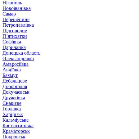
Нікополь
Новоіванівка
Самар
Перещепине
Петропавлівка
Підгородне
П’ятихатки
Софіївка
Царичанка
Донецька область
Олександрівка
Амвросіївка
Авдіївка
Бахмут
Дебальцеве
Добропілля
Докучаєвськ
Дружківка
Єнакієве
Горлівка
Харцизьк
Кальміуське
Костянтинівка
Краматорськ
Покровськ