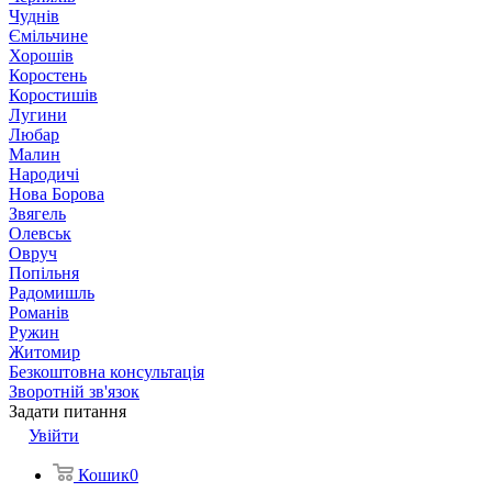
Чуднів
Ємільчине
Хорошів
Коростень
Коростишів
Лугини
Любар
Малин
Народичі
Нова Борова
Звягель
Олевськ
Овруч
Попільня
Радомишль
Романів
Ружин
Житомир
Безкоштовна консультація
Зворотній зв'язок
Задати питання
Увійти
Кошик
0