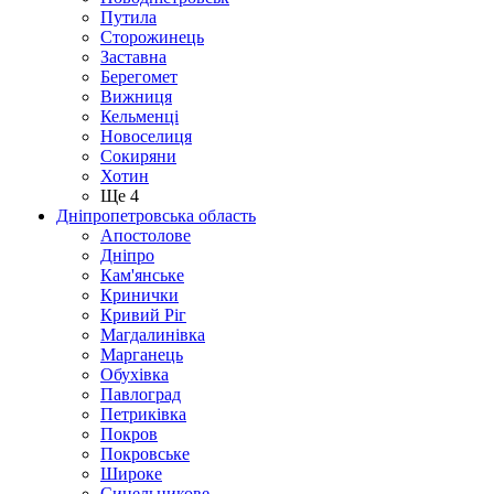
Путила
Сторожинець
Заставна
Берегомет
Вижниця
Кельменці
Новоселиця
Сокиряни
Хотин
Ще 4
Дніпропетровська область
Апостолове
Дніпро
Кам'янське
Кринички
Кривий Ріг
Магдалинівка
Марганець
Обухівка
Павлоград
Петриківка
Покров
Покровське
Широке
Синельникове