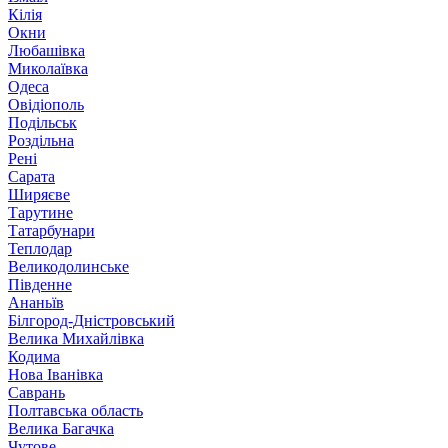
Кілія
Окни
Любашівка
Миколаївка
Одеса
Овідіополь
Подільськ
Роздільна
Рені
Сарата
Ширяєве
Тарутине
Татарбунари
Теплодар
Великодолинське
Південне
Ананьїв
Білгород-Дністровський
Велика Михайлівка
Кодима
Нова Іванівка
Саврань
Полтавська область
Велика Багачка
Чутове