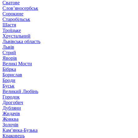
Сватове
Слов’яносербськ
Сорокине
Старобільськ
Щастя
Троїцьке
Хрустальний
Львівська область
Львів
Стрий
Яворів
Великі Мости
Бібрка
Борислав
Броди
Буськ
Великий Любінь
Городок
Дрогобич
Дубляни
Жидачів
Жовква
Золочів
Кам’янка-Бузька
Краковець