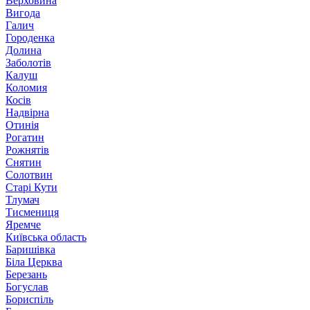
Верховина
Вигода
Галич
Городенка
Долина
Заболотів
Калуш
Коломия
Косів
Надвірна
Отинія
Рогатин
Рожнятів
Снятин
Солотвин
Старі Кути
Тлумач
Тисмениця
Яремче
Київська область
Баришівка
Біла Церква
Березань
Богуслав
Бориспіль