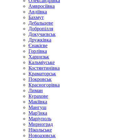
Олександрівка
Амвросіївка
Авдіївка
Бахмут
Дебальцеве
Добропілля
Докучаєвськ
Дружківка
Єнакієве
Горлівка
Харцизьк
Кальміуське
Костянтинівка
Краматорськ
Покровськ
Красногорівка
Лиман
Курахове
Макіївка
Мангуш
Мар'їнка
Маріуполь
Мирноград
Нікольське
Новоазовськ