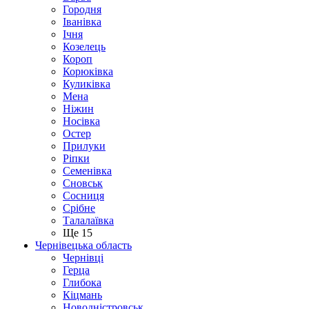
Городня
Іванівка
Ічня
Козелець
Короп
Корюківка
Куликівка
Мена
Ніжин
Носівка
Остер
Прилуки
Ріпки
Семенівка
Сновськ
Сосниця
Срібне
Талалаївка
Ще 15
Чернівецька область
Чернівці
Герца
Глибока
Кіцмань
Новодністровськ