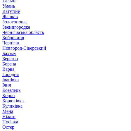
Тальне
Умань
Ватутіне
Жашків
Золотоноша
Звенигородка
Чернігівська область
Бобровиця
Чернігів
Новгород-Сіверський
Бахмач
Березна
Борзна
Варва
Городня
Іванівка
Ічня
Козелець
Короп
Корюківка
Куликівка
Мена
Ніжин
Носівка
Остер