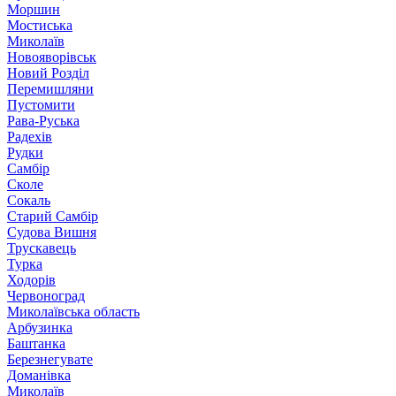
Моршин
Мостиська
Миколаїв
Новояворівськ
Новий Розділ
Перемишляни
Пустомити
Рава-Руська
Радехів
Рудки
Самбір
Сколе
Сокаль
Старий Самбір
Судова Вишня
Трускавець
Турка
Ходорів
Червоноград
Миколаївська область
Арбузинка
Баштанка
Березнегувате
Доманівка
Миколаїв