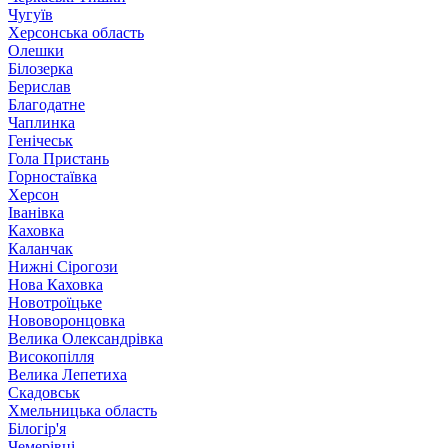
Чугуїв
Херсонська область
Олешки
Білозерка
Берислав
Благодатне
Чаплинка
Генічеськ
Гола Пристань
Горностаївка
Херсон
Іванівка
Каховка
Каланчак
Нижні Сірогози
Нова Каховка
Новотроїцьке
Нововоронцовка
Велика Олександрівка
Високопілля
Велика Лепетиха
Скадовськ
Хмельницька область
Білогір'я
Чемерівці