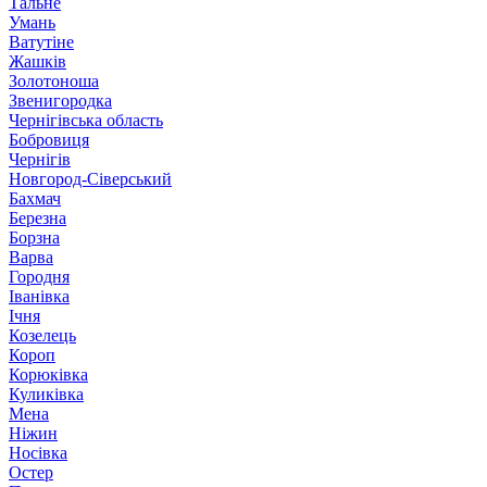
Тальне
Умань
Ватутіне
Жашків
Золотоноша
Звенигородка
Чернігівська область
Бобровиця
Чернігів
Новгород-Сіверський
Бахмач
Березна
Борзна
Варва
Городня
Іванівка
Ічня
Козелець
Короп
Корюківка
Куликівка
Мена
Ніжин
Носівка
Остер