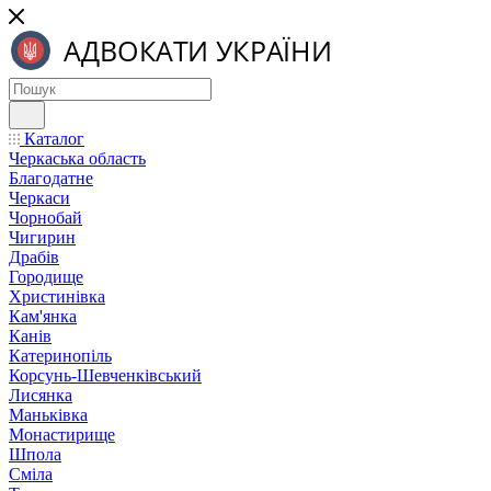
Каталог
Черкаська область
Благодатне
Черкаси
Чорнобай
Чигирин
Драбів
Городище
Христинівка
Кам'янка
Канів
Катеринопіль
Корсунь-Шевченківський
Лисянка
Маньківка
Монастирище
Шпола
Сміла