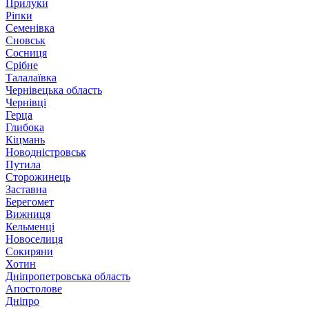
Прилуки
Ріпки
Семенівка
Сновськ
Сосниця
Срібне
Талалаївка
Чернівецька область
Чернівці
Герца
Глибока
Кіцмань
Новодністровськ
Путила
Сторожинець
Заставна
Берегомет
Вижниця
Кельменці
Новоселиця
Сокиряни
Хотин
Дніпропетровська область
Апостолове
Дніпро