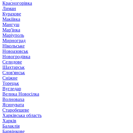
Красногорівка
Лиман
Курахове
Макіївка
Мангуш
Мар'їнка
Маріуполь
Мирноград
Нікольське
Новоазовськ
Новогродівка
Селидове
Шахтарськ
Слов'янськ
Сніжне
Торецьк
Вугледар
Велика Новосілка
Волноваха
Ясинувата
Старобешеве
Харківська область
Харків
Балаклія
Барвінкове