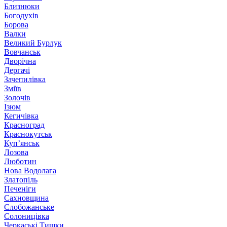
Близнюки
Богодухів
Борова
Валки
Великий Бурлук
Вовчанськ
Дворічна
Дергачі
Зачепилівка
Зміїв
Золочів
Ізюм
Кегичівка
Красноград
Краснокутськ
Куп’янськ
Лозова
Люботин
Нова Водолага
Златопіль
Печеніги
Сахновщина
Слобожанське
Солоницівка
Черкаські Тишки