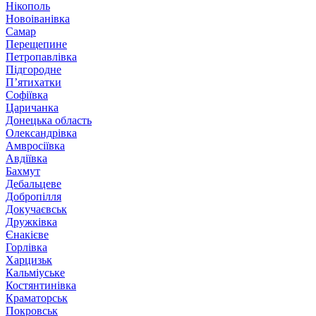
Нікополь
Новоіванівка
Самар
Перещепине
Петропавлівка
Підгородне
П’ятихатки
Софіївка
Царичанка
Донецька область
Олександрівка
Амвросіївка
Авдіївка
Бахмут
Дебальцеве
Добропілля
Докучаєвськ
Дружківка
Єнакієве
Горлівка
Харцизьк
Кальміуське
Костянтинівка
Краматорськ
Покровськ