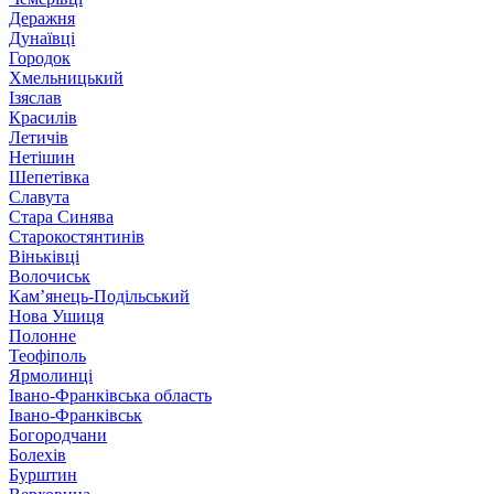
Деражня
Дунаївці
Городок
Хмельницький
Ізяслав
Красилів
Летичів
Нетішин
Шепетівка
Славута
Стара Синява
Старокостянтинів
Віньківці
Волочиськ
Кам’янець-Подільський
Нова Ушиця
Полонне
Теофіполь
Ярмолинці
Івано-Франківська область
Івано-Франківськ
Богородчани
Болехів
Бурштин