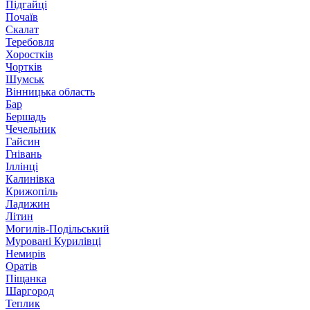
Підгайці
Почаїв
Скалат
Теребовля
Хоростків
Чортків
Шумськ
Вінницька область
Бар
Бершадь
Чечельник
Гайсин
Гнівань
Іллінці
Калинівка
Крижопіль
Ладижин
Літин
Могилів-Подільський
Муровані Курилівці
Немирів
Оратів
Піщанка
Шаргород
Теплик