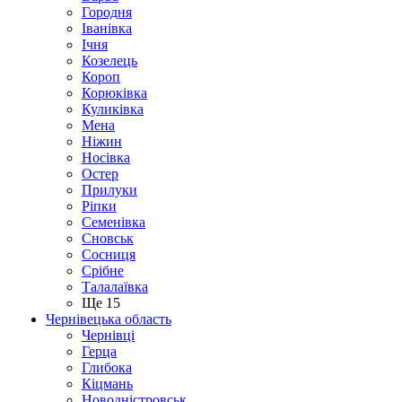
Городня
Іванівка
Ічня
Козелець
Короп
Корюківка
Куликівка
Мена
Ніжин
Носівка
Остер
Прилуки
Ріпки
Семенівка
Сновськ
Сосниця
Срібне
Талалаївка
Ще 15
Чернівецька область
Чернівці
Герца
Глибока
Кіцмань
Новодністровськ