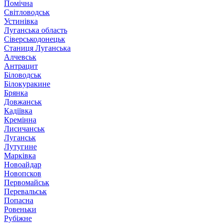
Помічна
Світловодськ
Устинівка
Луганська область
Сіверськодонецьк
Станиця Луганська
Алчевськ
Антрацит
Біловодськ
Білокуракине
Брянка
Довжанськ
Кадіївка
Кремінна
Лисичанськ
Луганськ
Лутугине
Марківка
Новоайдар
Новопсков
Первомайськ
Перевальськ
Попасна
Ровеньки
Рубіжне