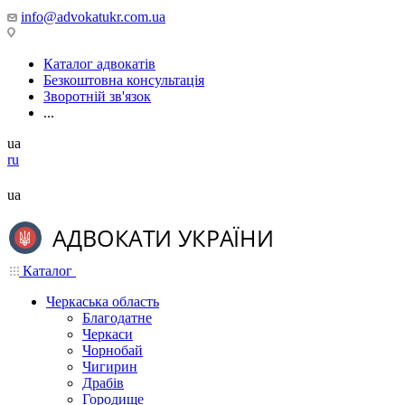
info@advokatukr.com.ua
Каталог адвокатів
Безкоштовна консультація
Зворотній зв'язок
...
ua
ru
ua
Каталог
Черкаська область
Благодатне
Черкаси
Чорнобай
Чигирин
Драбів
Городище