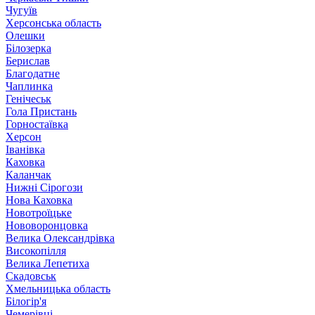
Чугуїв
Херсонська область
Олешки
Білозерка
Берислав
Благодатне
Чаплинка
Генічеськ
Гола Пристань
Горностаївка
Херсон
Іванівка
Каховка
Каланчак
Нижні Сірогози
Нова Каховка
Новотроїцьке
Нововоронцовка
Велика Олександрівка
Високопілля
Велика Лепетиха
Скадовськ
Хмельницька область
Білогір'я
Чемерівці