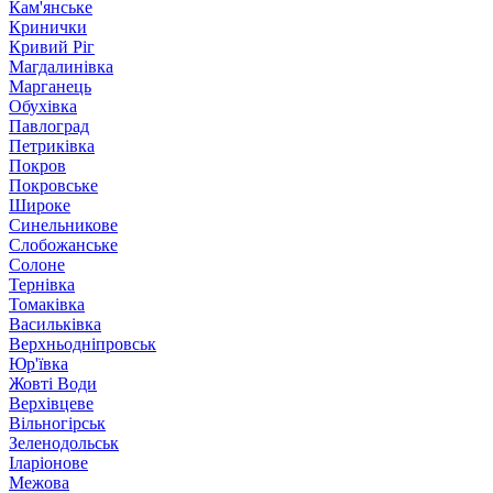
Кам'янське
Кринички
Кривий Ріг
Магдалинівка
Марганець
Обухівка
Павлоград
Петриківка
Покров
Покровське
Широке
Синельникове
Слобожанське
Солоне
Тернівка
Томаківка
Васильківка
Верхньодніпровськ
Юр'ївка
Жовті Води
Верхівцеве
Вільногірськ
Зеленодольськ
Іларіонове
Межова