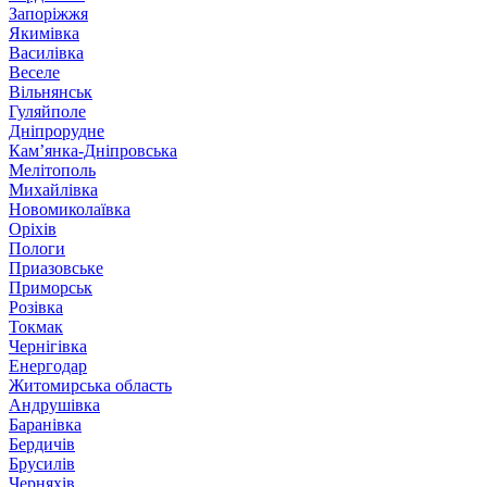
Запоріжжя
Якимівка
Василівка
Веселе
Вільнянськ
Гуляйполе
Дніпрорудне
Кам’янка-Дніпровська
Мелітополь
Михайлівка
Новомиколаївка
Оріхів
Пологи
Приазовське
Приморськ
Розівка
Токмак
Чернігівка
Енергодар
Житомирська область
Андрушівка
Баранівка
Бердичів
Брусилів
Черняхів