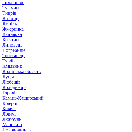
Томашпіль
Тульчин
Тиврів
Вінниця
Ямпіль
Жмеринка
Вапнярка
Козятин
Липовець
Погребище
Тростянець
Турбів
Хмільник
Волинська область
Луцьк
Любешів
Володимир
Горохів
Камінь-Каширський
Ківерці
Ковель
Локачі
Любомль
Маневичі
Нововолинськ