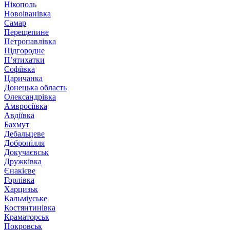
Нікополь
Новоіванівка
Самар
Перещепине
Петропавлівка
Підгородне
П’ятихатки
Софіївка
Царичанка
Донецька область
Олександрівка
Амвросіївка
Авдіївка
Бахмут
Дебальцеве
Добропілля
Докучаєвськ
Дружківка
Єнакієве
Горлівка
Харцизьк
Кальміуське
Костянтинівка
Краматорськ
Покровськ