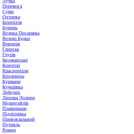
Лучка
Перемога
Суми
Охтирка
Білопілля
Буринь
Велика Писарівка
Великі Будки
Вороніж
Глинськ
Глухів
Іволжанське
Конотоп
Краснопілля
Кролевець
Курмани
Кучерівка
Лебедин
Липова Долина
Недригайлів
Плавинище
Підліснівка
Привокзальний
Путивль
Ромни