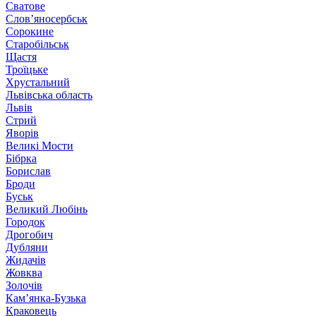
Сватове
Слов’яносербськ
Сорокине
Старобільськ
Щастя
Троїцьке
Хрустальний
Львівська область
Львів
Стрий
Яворів
Великі Мости
Бібрка
Борислав
Броди
Буськ
Великий Любінь
Городок
Дрогобич
Дубляни
Жидачів
Жовква
Золочів
Кам’янка-Бузька
Краковець