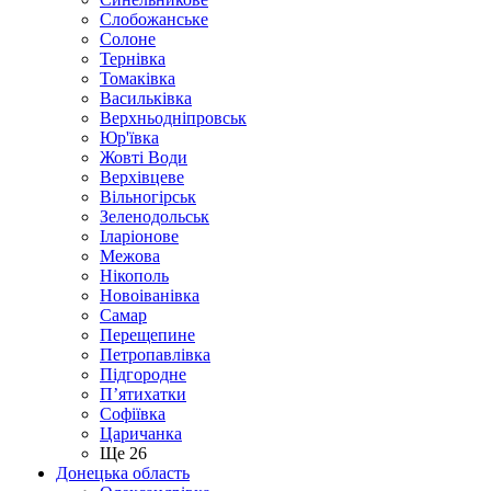
Слобожанське
Солоне
Тернівка
Томаківка
Васильківка
Верхньодніпровськ
Юр'ївка
Жовті Води
Верхівцеве
Вільногірськ
Зеленодольськ
Іларіонове
Межова
Нікополь
Новоіванівка
Самар
Перещепине
Петропавлівка
Підгородне
П’ятихатки
Софіївка
Царичанка
Ще 26
Донецька область