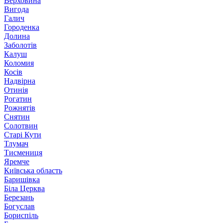
Верховина
Вигода
Галич
Городенка
Долина
Заболотів
Калуш
Коломия
Косів
Надвірна
Отинія
Рогатин
Рожнятів
Снятин
Солотвин
Старі Кути
Тлумач
Тисмениця
Яремче
Київська область
Баришівка
Біла Церква
Березань
Богуслав
Бориспіль