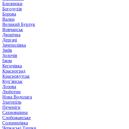
Близнюки
Богодухів
Борова
Валки
Великий Бурлук
Вовчанськ
Дворічна
Дергачі
Зачепилівка
Зміїв
Золочів
Ізюм
Кегичівка
Красноград
Краснокутськ
Куп’янськ
Лозова
Люботин
Нова Водолага
Златопіль
Печеніги
Сахновщина
Слобожанське
Солоницівка
Черкаські Тишки