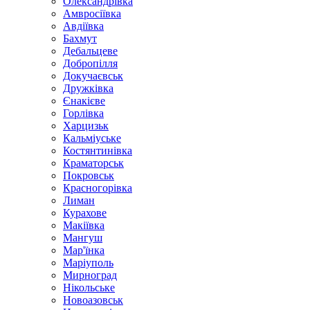
Олександрівка
Амвросіївка
Авдіївка
Бахмут
Дебальцеве
Добропілля
Докучаєвськ
Дружківка
Єнакієве
Горлівка
Харцизьк
Кальміуське
Костянтинівка
Краматорськ
Покровськ
Красногорівка
Лиман
Курахове
Макіївка
Мангуш
Мар'їнка
Маріуполь
Мирноград
Нікольське
Новоазовськ