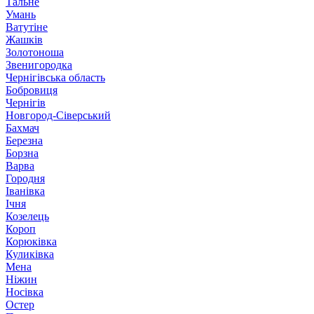
Тальне
Умань
Ватутіне
Жашків
Золотоноша
Звенигородка
Чернігівська область
Бобровиця
Чернігів
Новгород-Сіверський
Бахмач
Березна
Борзна
Варва
Городня
Іванівка
Ічня
Козелець
Короп
Корюківка
Куликівка
Мена
Ніжин
Носівка
Остер