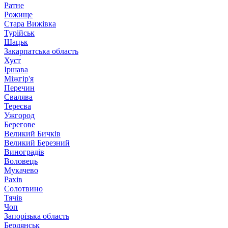
Ратне
Рожище
Стара Вижівка
Турійськ
Шацьк
Закарпатська область
Хуст
Іршава
Міжгір'я
Перечин
Свалява
Тересва
Ужгород
Берегове
Великий Бичків
Великий Березний
Виноградів
Воловець
Мукачево
Рахів
Солотвино
Тячів
Чоп
Запорізька область
Бердянськ