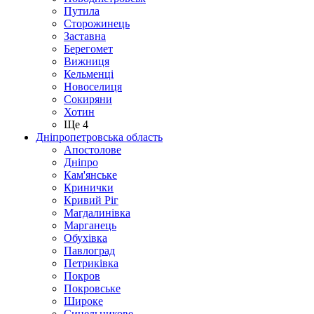
Путила
Сторожинець
Заставна
Берегомет
Вижниця
Кельменці
Новоселиця
Сокиряни
Хотин
Ще 4
Дніпропетровська область
Апостолове
Дніпро
Кам'янське
Кринички
Кривий Ріг
Магдалинівка
Марганець
Обухівка
Павлоград
Петриківка
Покров
Покровське
Широке
Синельникове