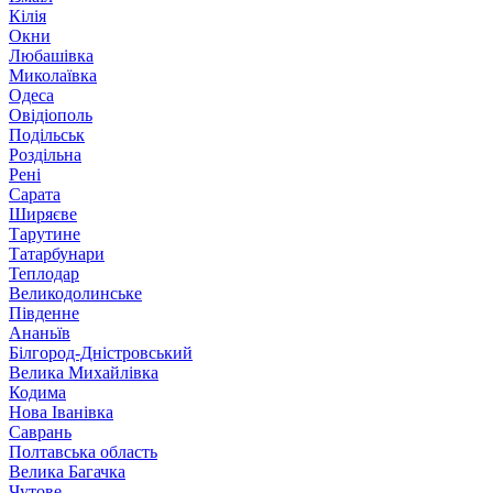
Кілія
Окни
Любашівка
Миколаївка
Одеса
Овідіополь
Подільськ
Роздільна
Рені
Сарата
Ширяєве
Тарутине
Татарбунари
Теплодар
Великодолинське
Південне
Ананьїв
Білгород-Дністровський
Велика Михайлівка
Кодима
Нова Іванівка
Саврань
Полтавська область
Велика Багачка
Чутове