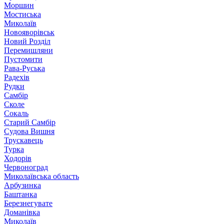
Моршин
Мостиська
Миколаїв
Новояворівськ
Новий Розділ
Перемишляни
Пустомити
Рава-Руська
Радехів
Рудки
Самбір
Сколе
Сокаль
Старий Самбір
Судова Вишня
Трускавець
Турка
Ходорів
Червоноград
Миколаївська область
Арбузинка
Баштанка
Березнегувате
Доманівка
Миколаїв