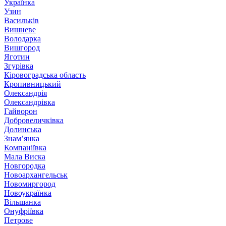
Українка
Узин
Васильків
Вишневе
Володарка
Вишгород
Яготин
Згурівка
Кіровоградська область
Кропивницький
Олександрія
Олександрівка
Гайворон
Добровеличківка
Долинська
Знам’янка
Компаніївка
Мала Виска
Новгородка
Новоархангельськ
Новомиргород
Новоукраїнка
Вільшанка
Онуфріївка
Петрове