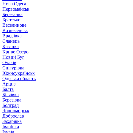
Нова Одеса
Первомайськ
Березанка
Братське
Веселинове
Вознесенськ
Врадіївка
Єланець
Казанка
Криве Озеро
Новий Буг
Очаків
Снігурівка
Южноукраїнськ
Одеська область
Арциз
Балта
Біляївка
Березівка
Болград
Чорноморськ
Доброслав
Захарівка
Іванівка
Ізмаїл