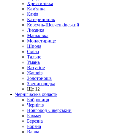
Христинівка
Кам'янка
Канів
Катеринопіль
Корсунь-Шевченківський
Лисянка
Маньківка
Монастирище
Шпола
Сміла
Тальне
Умань
Ватутіне
Жашків
Золотоноша
Звенигородка
Ще 12
Чернігівська область
Бобровиця
Чернігів
Новгород-Сіверський
Бахмач
Березна
Борзна
Варва