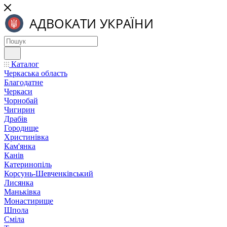
Каталог
Черкаська область
Благодатне
Черкаси
Чорнобай
Чигирин
Драбів
Городище
Христинівка
Кам'янка
Канів
Катеринопіль
Корсунь-Шевченківський
Лисянка
Маньківка
Монастирище
Шпола
Сміла