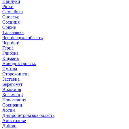
Прилуки
Ріпки
Семенівка
Сновськ
Сосниця
Срібне
Талалаївка
Чернівецька область
Чернівці
Герца
Глибока
Кіцмань
Новодністровськ
Путила
Сторожинець
Заставна
Берегомет
Вижниця
Кельменці
Новоселиця
Сокиряни
Хотин
Дніпропетровська область
Апостолове
Дніпро