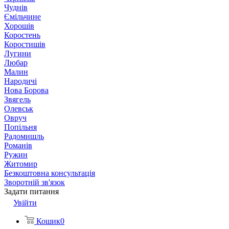
Чуднів
Ємільчине
Хорошів
Коростень
Коростишів
Лугини
Любар
Малин
Народичі
Нова Борова
Звягель
Олевськ
Овруч
Попільня
Радомишль
Романів
Ружин
Житомир
Безкоштовна консультація
Зворотній зв'язок
Задати питання
Увійти
Кошик
0