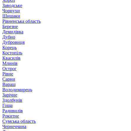
Хорол
Заводське
Чорнухи
Шишаки
Рівненська область
Березне
Демидівка
Дубно
Дубровиця
Корець
Костопіль
Квасилів
Млинів
Острог
Рівне
Сарни
Вараш
Володимирець
Зарічне
Здолбунів
Гоща
Радивилів
Рокитне
Сумська область
Чернеччина