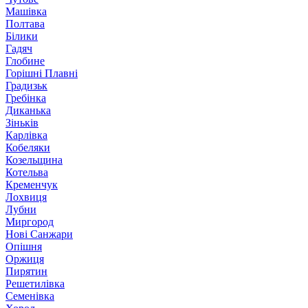
Машівка
Полтава
Білики
Гадяч
Глобине
Горішні Плавні
Градизьк
Гребінка
Диканька
Зіньків
Карлівка
Кобеляки
Козельщина
Котельва
Кременчук
Лохвиця
Лубни
Миргород
Нові Санжари
Опішня
Оржиця
Пирятин
Решетилівка
Семенівка