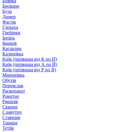
Боярка
Бровари
Буча
Димер
Фастів
Глеваха
Гребінки
Ірпінь
Іванків
Кагарлик
Калинівка
Київ (прізвища від К по П)
Київ (прізвища від А по Й)
Київ (прізвища від Р по Я)
Миронівка
Обухів
Переяслав
Раскопанці
Рокитне
Ржищів
Сквира
Славутич
Ставище
Тараща
Тетіїв