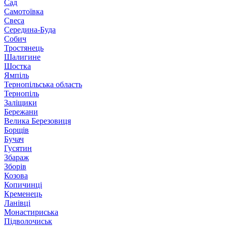
Сад
Самотоївка
Свеса
Середина-Буда
Собич
Тростянець
Шалигине
Шостка
Ямпіль
Тернопільська область
Тернопіль
Заліщики
Бережани
Велика Березовиця
Борщів
Бучач
Гусятин
Збараж
Зборів
Козова
Копичинці
Кременець
Ланівці
Монастириська
Підволочиськ