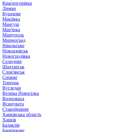
Красногорівка
Лиман
Курахове
Макіївка
Мангуш
Мар'їнка
Маріуполь
Мирноград
Нікольське
Новоазовськ
Новогродівка
Селидове
Шахтарськ
Слов'янськ
Сніжне
Торецьк
Вугледар
Велика Новосілка
Волноваха
Ясинувата
Старобешеве
Харківська область
Харків
Балаклія
Барвінкове