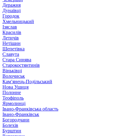
Деражня
Дунаївці
Городок
Хмельницький
Ізяслав
Красилів
Летичів
Нетішин
Шепетівка
Славута
Стара Синява
Старокостянтинів
Віньківці
Волочиськ
Кам’янець-Подільський
Нова Ушиця
Полонне
Теофіполь
Ярмолинці
Івано-Франківська область
Івано-Франківськ
Богородчани
Болехів
Бурштин