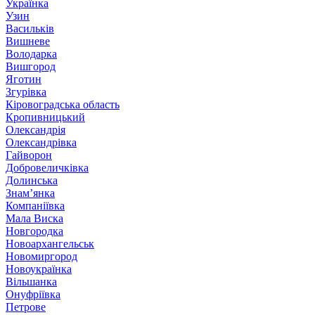
Українка
Узин
Васильків
Вишневе
Володарка
Вишгород
Яготин
Згурівка
Кіровоградська область
Кропивницький
Олександрія
Олександрівка
Гайворон
Добровеличківка
Долинська
Знам’янка
Компаніївка
Мала Виска
Новгородка
Новоархангельськ
Новомиргород
Новоукраїнка
Вільшанка
Онуфріївка
Петрове