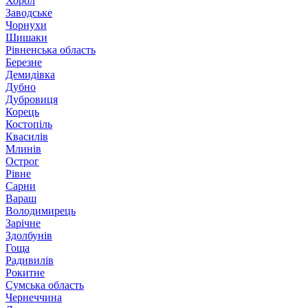
Хорол
Заводське
Чорнухи
Шишаки
Рівненська область
Березне
Демидівка
Дубно
Дубровиця
Корець
Костопіль
Квасилів
Млинів
Острог
Рівне
Сарни
Вараш
Володимирець
Зарічне
Здолбунів
Гоща
Радивилів
Рокитне
Сумська область
Чернеччина