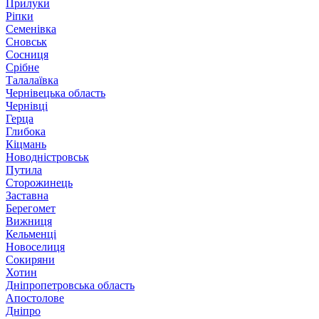
Прилуки
Ріпки
Семенівка
Сновськ
Сосниця
Срібне
Талалаївка
Чернівецька область
Чернівці
Герца
Глибока
Кіцмань
Новодністровськ
Путила
Сторожинець
Заставна
Берегомет
Вижниця
Кельменці
Новоселиця
Сокиряни
Хотин
Дніпропетровська область
Апостолове
Дніпро