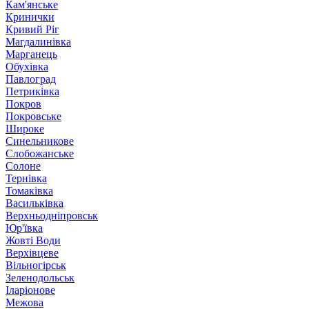
Кам'янське
Кринички
Кривий Ріг
Магдалинівка
Марганець
Обухівка
Павлоград
Петриківка
Покров
Покровське
Широке
Синельникове
Слобожанське
Солоне
Тернівка
Томаківка
Васильківка
Верхньодніпровськ
Юр'ївка
Жовті Води
Верхівцеве
Вільногірськ
Зеленодольськ
Іларіонове
Межова