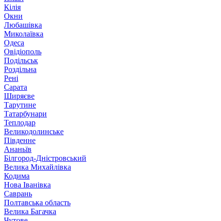
Кілія
Окни
Любашівка
Миколаївка
Одеса
Овідіополь
Подільськ
Роздільна
Рені
Сарата
Ширяєве
Тарутине
Татарбунари
Теплодар
Великодолинське
Південне
Ананьїв
Білгород-Дністровський
Велика Михайлівка
Кодима
Нова Іванівка
Саврань
Полтавська область
Велика Багачка
Чутове