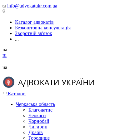
info@advokatukr.com.ua
Каталог адвокатів
Безкоштовна консультація
Зворотній зв'язок
...
ua
ru
ua
Каталог
Черкаська область
Благодатне
Черкаси
Чорнобай
Чигирин
Драбів
Городище