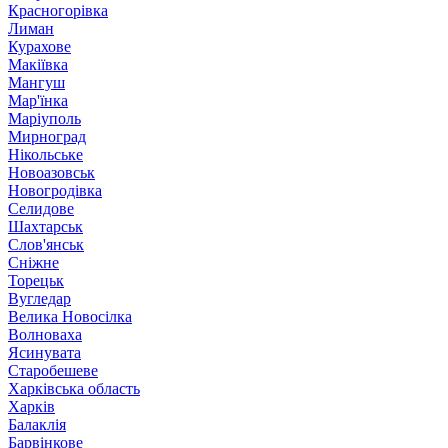
Красногорівка
Лиман
Курахове
Макіївка
Мангуш
Мар'їнка
Маріуполь
Мирноград
Нікольське
Новоазовськ
Новогродівка
Селидове
Шахтарськ
Слов'янськ
Сніжне
Торецьк
Вугледар
Велика Новосілка
Волноваха
Ясинувата
Старобешеве
Харківська область
Харків
Балаклія
Барвінкове