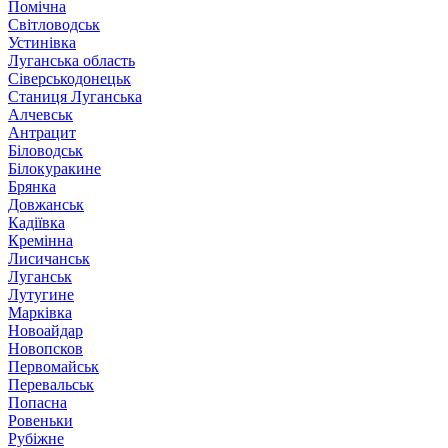
Помічна
Світловодськ
Устинівка
Луганська область
Сіверськодонецьк
Станиця Луганська
Алчевськ
Антрацит
Біловодськ
Білокуракине
Брянка
Довжанськ
Кадіївка
Кремінна
Лисичанськ
Луганськ
Лутугине
Марківка
Новоайдар
Новопсков
Первомайськ
Перевальськ
Попасна
Ровеньки
Рубіжне