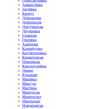
Олександрівка
Амвросіївка
Авдіївка
Бахмут
Дебальцеве
Добропілля
Докучаєвськ
Дружківка
Єнакієве
Горлівка
Харцизьк
Кальміуське
Костянтинівка
Краматорськ
Покровськ
Красногорівка
Лиман
Курахове
Макіївка
Мангуш
Мар'їнка
Маріуполь
Мирноград
Нікольське
Новоазовськ