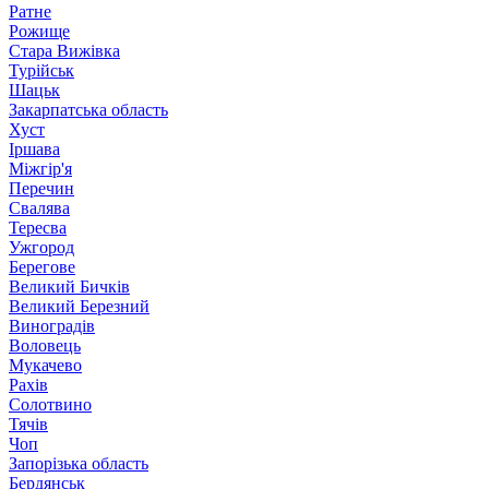
Ратне
Рожище
Стара Вижівка
Турійськ
Шацьк
Закарпатська область
Хуст
Іршава
Міжгір'я
Перечин
Свалява
Тересва
Ужгород
Берегове
Великий Бичків
Великий Березний
Виноградів
Воловець
Мукачево
Рахів
Солотвино
Тячів
Чоп
Запорізька область
Бердянськ