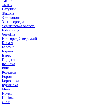
Тальне
Умань
Ватутіне
Жашків
Золотоноша
Звенигородка
Чернігівська область
Бобровиця
Чернігів
Новгород-Сіверський
Бахмач
Березна
Борзна
Варва
Городня
Іванівка
Ічня
Козелець
Короп
Корюківка
Куликівка
Мена
Ніжин
Носівка
Остер