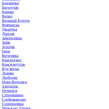
Близнюки
Богодухів
Борова
Валки
Великий Бурлук
Вовчанськ
Дворічна
Дергачі
Зачепилівка
Зміїв
Золочів
Ізюм
Кегичівка
Красноград
Краснокутськ
Куп’янськ
Лозова
Люботин
Нова Водолага
Златопіль
Печеніги
Сахновщина
Слобожанське
Солоницівка
Черкаські Тишки