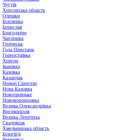
Чугуїв
Херсонська область
Олешки
Білозерка
Берислав
Благодатне
Чаплинка
Генічеськ
Гола Пристань
Горностаївка
Херсон
Іванівка
Каховка
Каланчак
Нижні Сірогози
Нова Каховка
Новотроїцьке
Нововоронцовка
Велика Олександрівка
Високопілля
Велика Лепетиха
Скадовськ
Хмельницька область
Білогір'я
Чемерівці