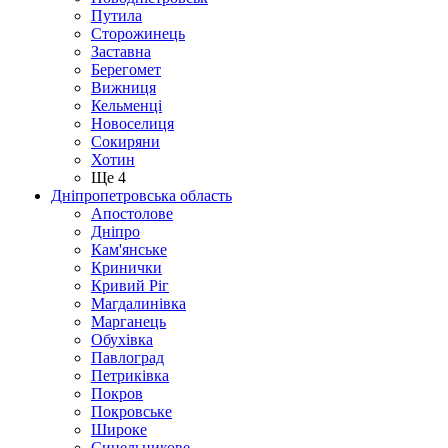
Путила
Сторожинець
Заставна
Берегомет
Вижниця
Кельменці
Новоселиця
Сокиряни
Хотин
Ще 4
Дніпропетровська область
Апостолове
Дніпро
Кам'янське
Кринички
Кривий Ріг
Магдалинівка
Марганець
Обухівка
Павлоград
Петриківка
Покров
Покровське
Широке
Синельникове