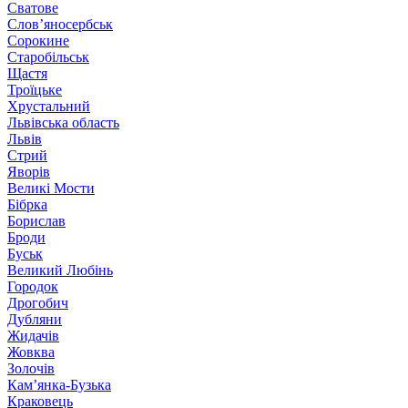
Сватове
Слов’яносербськ
Сорокине
Старобільськ
Щастя
Троїцьке
Хрустальний
Львівська область
Львів
Стрий
Яворів
Великі Мости
Бібрка
Борислав
Броди
Буськ
Великий Любінь
Городок
Дрогобич
Дубляни
Жидачів
Жовква
Золочів
Кам’янка-Бузька
Краковець