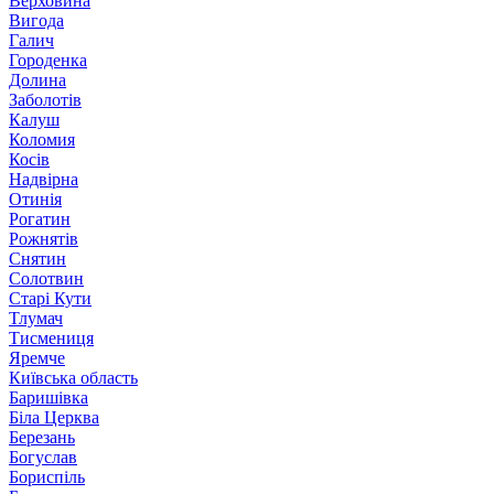
Верховина
Вигода
Галич
Городенка
Долина
Заболотів
Калуш
Коломия
Косів
Надвірна
Отинія
Рогатин
Рожнятів
Снятин
Солотвин
Старі Кути
Тлумач
Тисмениця
Яремче
Київська область
Баришівка
Біла Церква
Березань
Богуслав
Бориспіль