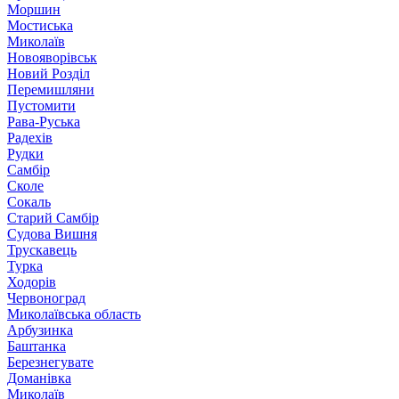
Моршин
Мостиська
Миколаїв
Новояворівськ
Новий Розділ
Перемишляни
Пустомити
Рава-Руська
Радехів
Рудки
Самбір
Сколе
Сокаль
Старий Самбір
Судова Вишня
Трускавець
Турка
Ходорів
Червоноград
Миколаївська область
Арбузинка
Баштанка
Березнегувате
Доманівка
Миколаїв