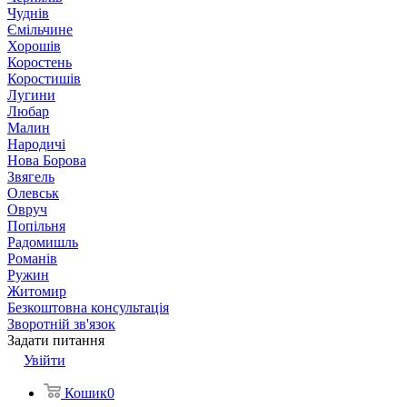
Чуднів
Ємільчине
Хорошів
Коростень
Коростишів
Лугини
Любар
Малин
Народичі
Нова Борова
Звягель
Олевськ
Овруч
Попільня
Радомишль
Романів
Ружин
Житомир
Безкоштовна консультація
Зворотній зв'язок
Задати питання
Увійти
Кошик
0