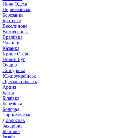
Нова Одеса
Первомайськ
Березанка
Братське
Веселинове
Вознесенськ
Врадіївка
Єланець
Казанка
Криве Озеро
Новий Буг
Очаків
Снігурівка
Южноукраїнськ
Одеська область
Арциз
Балта
Біляївка
Березівка
Болград
Чорноморськ
Доброслав
Захарівка
Іванівка
Ізмаїл