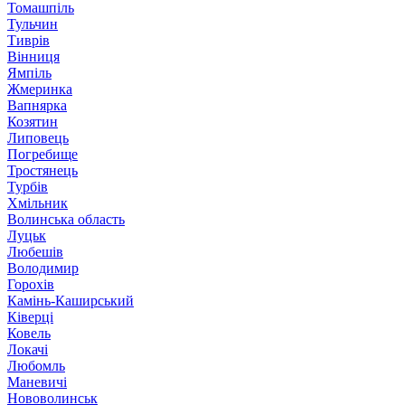
Томашпіль
Тульчин
Тиврів
Вінниця
Ямпіль
Жмеринка
Вапнярка
Козятин
Липовець
Погребище
Тростянець
Турбів
Хмільник
Волинська область
Луцьк
Любешів
Володимир
Горохів
Камінь-Каширський
Ківерці
Ковель
Локачі
Любомль
Маневичі
Нововолинськ