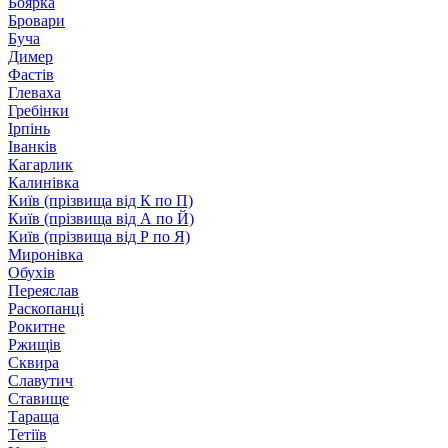
Боярка
Бровари
Буча
Димер
Фастів
Глеваха
Гребінки
Ірпінь
Іванків
Кагарлик
Калинівка
Київ (прізвища від К по П)
Київ (прізвища від А по Й)
Київ (прізвища від Р по Я)
Миронівка
Обухів
Переяслав
Раскопанці
Рокитне
Ржищів
Сквира
Славутич
Ставище
Тараща
Тетіїв