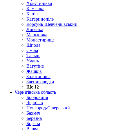
Христинівка
Кам'янка
Канів
Катеринопіль
Корсунь-Шевченківський
Лисянка
Маньківка
Монастирище
Шпола
Сміла
Тальне
Умань
Ватутіне
Жашків
Золотоноша
Звенигородка
Ще 12
Чернігівська область
Бобровиця
Чернігів
Новгород-Сіверський
Бахмач
Березна
Борзна
Варва