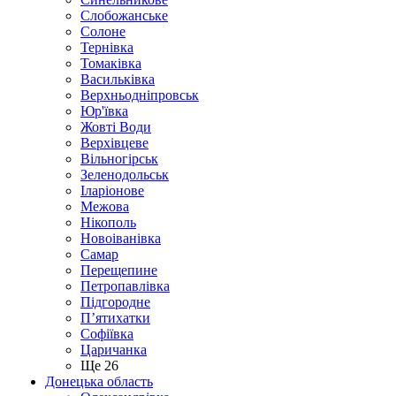
Слобожанське
Солоне
Тернівка
Томаківка
Васильківка
Верхньодніпровськ
Юр'ївка
Жовті Води
Верхівцеве
Вільногірськ
Зеленодольськ
Іларіонове
Межова
Нікополь
Новоіванівка
Самар
Перещепине
Петропавлівка
Підгородне
П’ятихатки
Софіївка
Царичанка
Ще 26
Донецька область