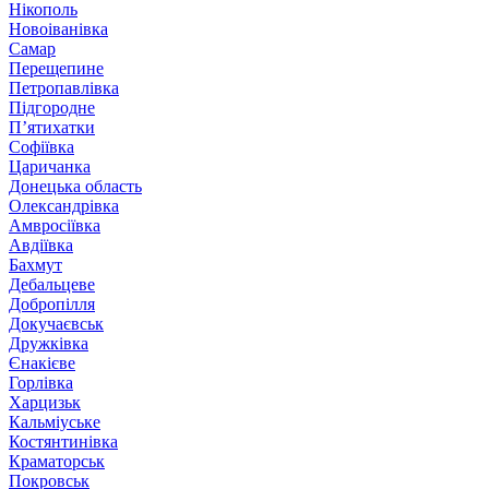
Нікополь
Новоіванівка
Самар
Перещепине
Петропавлівка
Підгородне
П’ятихатки
Софіївка
Царичанка
Донецька область
Олександрівка
Амвросіївка
Авдіївка
Бахмут
Дебальцеве
Добропілля
Докучаєвськ
Дружківка
Єнакієве
Горлівка
Харцизьк
Кальміуське
Костянтинівка
Краматорськ
Покровськ