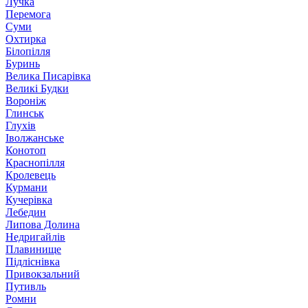
Лучка
Перемога
Суми
Охтирка
Білопілля
Буринь
Велика Писарівка
Великі Будки
Вороніж
Глинськ
Глухів
Іволжанське
Конотоп
Краснопілля
Кролевець
Курмани
Кучерівка
Лебедин
Липова Долина
Недригайлів
Плавинище
Підліснівка
Привокзальний
Путивль
Ромни