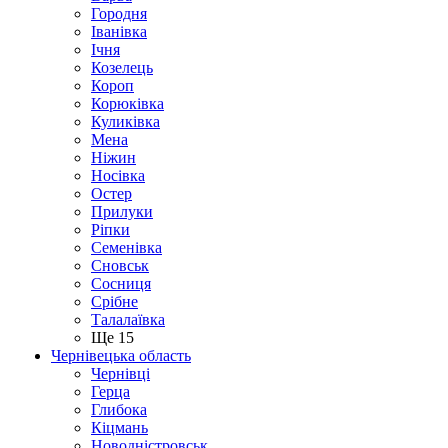
Городня
Іванівка
Ічня
Козелець
Короп
Корюківка
Куликівка
Мена
Ніжин
Носівка
Остер
Прилуки
Ріпки
Семенівка
Сновськ
Сосниця
Срібне
Талалаївка
Ще 15
Чернівецька область
Чернівці
Герца
Глибока
Кіцмань
Новодністровськ