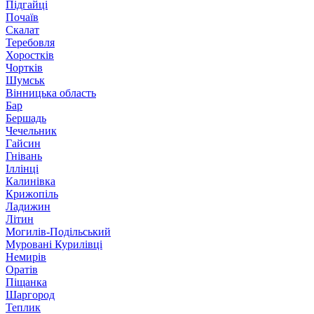
Підгайці
Почаїв
Скалат
Теребовля
Хоростків
Чортків
Шумськ
Вінницька область
Бар
Бершадь
Чечельник
Гайсин
Гнівань
Іллінці
Калинівка
Крижопіль
Ладижин
Літин
Могилів-Подільський
Муровані Курилівці
Немирів
Оратів
Піщанка
Шаргород
Теплик