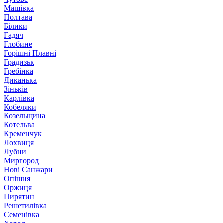
Машівка
Полтава
Білики
Гадяч
Глобине
Горішні Плавні
Градизьк
Гребінка
Диканька
Зіньків
Карлівка
Кобеляки
Козельщина
Котельва
Кременчук
Лохвиця
Лубни
Миргород
Нові Санжари
Опішня
Оржиця
Пирятин
Решетилівка
Семенівка