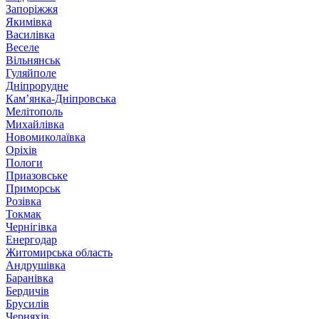
Запоріжжя
Якимівка
Василівка
Веселе
Вільнянськ
Гуляйполе
Дніпрорудне
Кам’янка-Дніпровська
Мелітополь
Михайлівка
Новомиколаївка
Оріхів
Пологи
Приазовське
Приморськ
Розівка
Токмак
Чернігівка
Енергодар
Житомирська область
Андрушівка
Баранівка
Бердичів
Брусилів
Черняхів