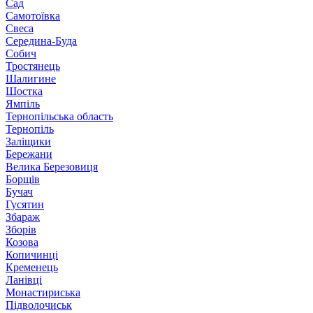
Сад
Самотоївка
Свеса
Середина-Буда
Собич
Тростянець
Шалигине
Шостка
Ямпіль
Тернопільська область
Тернопіль
Заліщики
Бережани
Велика Березовиця
Борщів
Бучач
Гусятин
Збараж
Зборів
Козова
Копичинці
Кременець
Ланівці
Монастириська
Підволочиськ