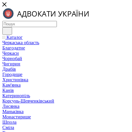
Каталог
Черкаська область
Благодатне
Черкаси
Чорнобай
Чигирин
Драбів
Городище
Христинівка
Кам'янка
Канів
Катеринопіль
Корсунь-Шевченківський
Лисянка
Маньківка
Монастирище
Шпола
Сміла