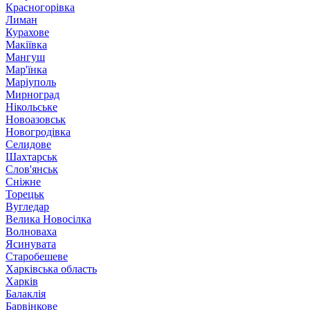
Красногорівка
Лиман
Курахове
Макіївка
Мангуш
Мар'їнка
Маріуполь
Мирноград
Нікольське
Новоазовськ
Новогродівка
Селидове
Шахтарськ
Слов'янськ
Сніжне
Торецьк
Вугледар
Велика Новосілка
Волноваха
Ясинувата
Старобешеве
Харківська область
Харків
Балаклія
Барвінкове