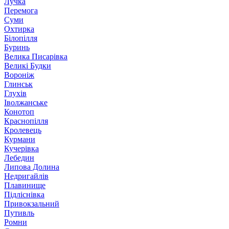
Лучка
Перемога
Суми
Охтирка
Білопілля
Буринь
Велика Писарівка
Великі Будки
Вороніж
Глинськ
Глухів
Іволжанське
Конотоп
Краснопілля
Кролевець
Курмани
Кучерівка
Лебедин
Липова Долина
Недригайлів
Плавинище
Підліснівка
Привокзальний
Путивль
Ромни