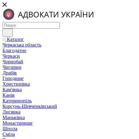
Каталог
Черкаська область
Благодатне
Черкаси
Чорнобай
Чигирин
Драбів
Городище
Христинівка
Кам'янка
Канів
Катеринопіль
Корсунь-Шевченківський
Лисянка
Маньківка
Монастирище
Шпола
Сміла