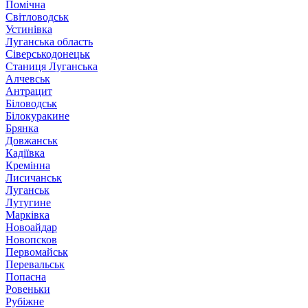
Помічна
Світловодськ
Устинівка
Луганська область
Сіверськодонецьк
Станиця Луганська
Алчевськ
Антрацит
Біловодськ
Білокуракине
Брянка
Довжанськ
Кадіївка
Кремінна
Лисичанськ
Луганськ
Лутугине
Марківка
Новоайдар
Новопсков
Первомайськ
Перевальськ
Попасна
Ровеньки
Рубіжне