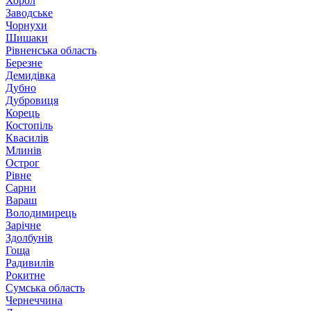
Хорол
Заводське
Чорнухи
Шишаки
Рівненська область
Березне
Демидівка
Дубно
Дубровиця
Корець
Костопіль
Квасилів
Млинів
Острог
Рівне
Сарни
Вараш
Володимирець
Зарічне
Здолбунів
Гоща
Радивилів
Рокитне
Сумська область
Чернеччина