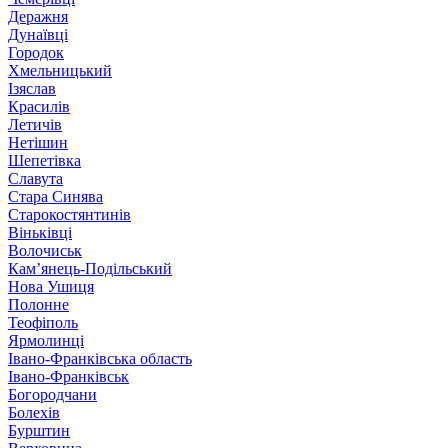
Деражня
Дунаївці
Городок
Хмельницький
Ізяслав
Красилів
Летичів
Нетішин
Шепетівка
Славута
Стара Синява
Старокостянтинів
Віньківці
Волочиськ
Кам’янець-Подільський
Нова Ушиця
Полонне
Теофіполь
Ярмолинці
Івано-Франківська область
Івано-Франківськ
Богородчани
Болехів
Бурштин