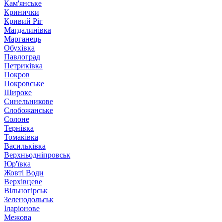
Кам'янське
Кринички
Кривий Ріг
Магдалинівка
Марганець
Обухівка
Павлоград
Петриківка
Покров
Покровське
Широке
Синельникове
Слобожанське
Солоне
Тернівка
Томаківка
Васильківка
Верхньодніпровськ
Юр'ївка
Жовті Води
Верхівцеве
Вільногірськ
Зеленодольськ
Іларіонове
Межова