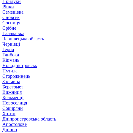
Прилуки
Ріпки
Семенівка
Сновськ
Сосниця
Срібне
Талалаївка
Чернівецька область
Чернівці
Герца
Глибока
Кіцмань
Новодністровськ
Путила
Сторожинець
Заставна
Берегомет
Вижниця
Кельменці
Новоселиця
Сокиряни
Хотин
Дніпропетровська область
Апостолове
Дніпро