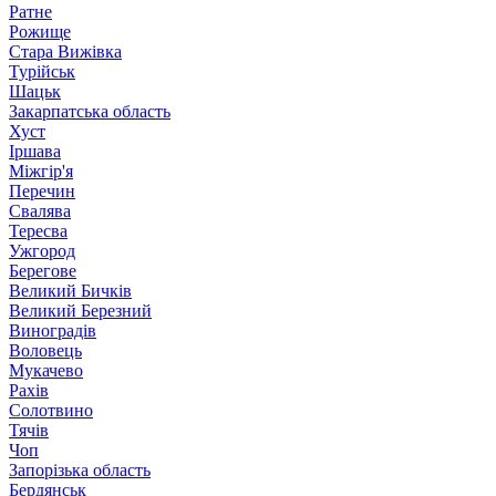
Ратне
Рожище
Стара Вижівка
Турійськ
Шацьк
Закарпатська область
Хуст
Іршава
Міжгір'я
Перечин
Свалява
Тересва
Ужгород
Берегове
Великий Бичків
Великий Березний
Виноградів
Воловець
Мукачево
Рахів
Солотвино
Тячів
Чоп
Запорізька область
Бердянськ