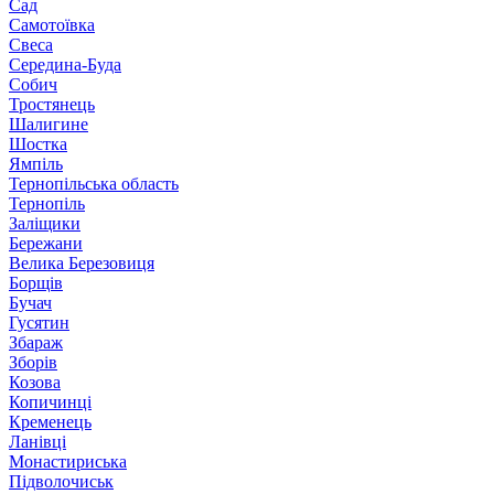
Сад
Самотоївка
Свеса
Середина-Буда
Собич
Тростянець
Шалигине
Шостка
Ямпіль
Тернопільська область
Тернопіль
Заліщики
Бережани
Велика Березовиця
Борщів
Бучач
Гусятин
Збараж
Зборів
Козова
Копичинці
Кременець
Ланівці
Монастириська
Підволочиськ