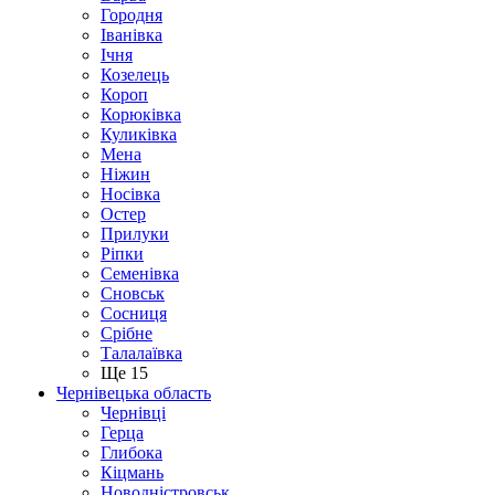
Городня
Іванівка
Ічня
Козелець
Короп
Корюківка
Куликівка
Мена
Ніжин
Носівка
Остер
Прилуки
Ріпки
Семенівка
Сновськ
Сосниця
Срібне
Талалаївка
Ще 15
Чернівецька область
Чернівці
Герца
Глибока
Кіцмань
Новодністровськ