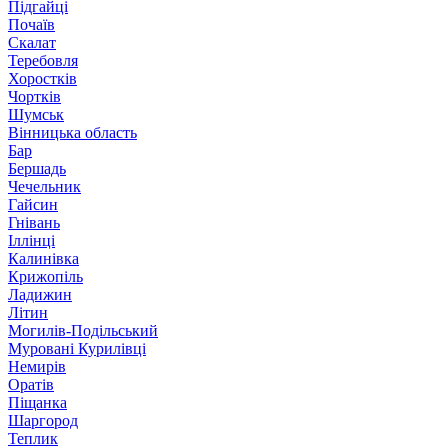
Підгайці
Почаїв
Скалат
Теребовля
Хоростків
Чортків
Шумськ
Вінницька область
Бар
Бершадь
Чечельник
Гайсин
Гнівань
Іллінці
Калинівка
Крижопіль
Ладижин
Літин
Могилів-Подільський
Муровані Курилівці
Немирів
Оратів
Піщанка
Шаргород
Теплик