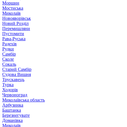
Моршин
Мостиська
Миколаїв
Новояворівськ
Новий Розділ
Перемишляни
Пустомити
Рава-Руська
Радехів
Рудки
Самбір
Сколе
Сокаль
Старий Самбір
Судова Вишня
Трускавець
Турка
Ходорів
Червоноград
Миколаївська область
Арбузинка
Баштанка
Березнегувате
Доманівка
Миколаїв