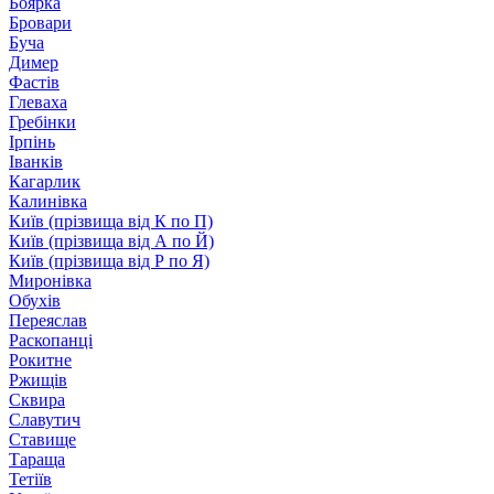
Боярка
Бровари
Буча
Димер
Фастів
Глеваха
Гребінки
Ірпінь
Іванків
Кагарлик
Калинівка
Київ (прізвища від К по П)
Київ (прізвища від А по Й)
Київ (прізвища від Р по Я)
Миронівка
Обухів
Переяслав
Раскопанці
Рокитне
Ржищів
Сквира
Славутич
Ставище
Тараща
Тетіїв