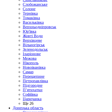
Слобожанське
Солоне
Тернівка
Томаківка
Васильківка
Верхньодніпровськ
Юр'ївка
Жовті Води
Верхівцеве
Вільногірськ
Зеленодольськ
Іларіонове
Межова
Нікополь
Новоіванівка
Самар
Перещепине
Петропавлівка
Підгородне
П’ятихатки
Софіївка
Царичанка
Ще 26
Донецька область