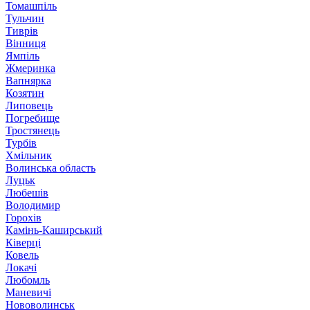
Томашпіль
Тульчин
Тиврів
Вінниця
Ямпіль
Жмеринка
Вапнярка
Козятин
Липовець
Погребище
Тростянець
Турбів
Хмільник
Волинська область
Луцьк
Любешів
Володимир
Горохів
Камінь-Каширський
Ківерці
Ковель
Локачі
Любомль
Маневичі
Нововолинськ