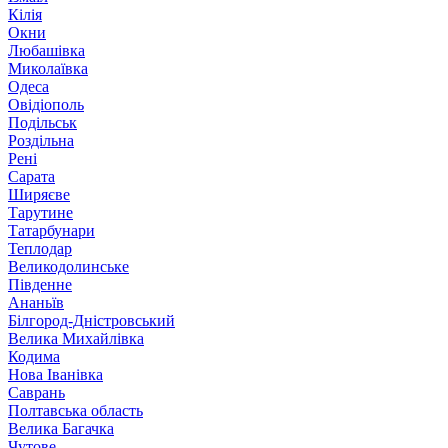
Кілія
Окни
Любашівка
Миколаївка
Одеса
Овідіополь
Подільськ
Роздільна
Рені
Сарата
Ширяєве
Тарутине
Татарбунари
Теплодар
Великодолинське
Південне
Ананьїв
Білгород-Дністровський
Велика Михайлівка
Кодима
Нова Іванівка
Саврань
Полтавська область
Велика Багачка
Чутове