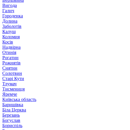
Верховина
Вигода
Галич
Городенка
Долина
Заболотів
Калуш
Коломия
Косів
Надвірна
Отинія
Рогатин
Рожнятів
Снятин
Солотвин
Старі Кути
Тлумач
Тисмениця
Яремче
Київська область
Баришівка
Біла Церква
Березань
Богуслав
Бориспіль