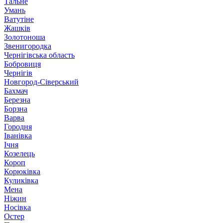
Тальне
Умань
Ватутіне
Жашків
Золотоноша
Звенигородка
Чернігівська область
Бобровиця
Чернігів
Новгород-Сіверський
Бахмач
Березна
Борзна
Варва
Городня
Іванівка
Ічня
Козелець
Короп
Корюківка
Куликівка
Мена
Ніжин
Носівка
Остер