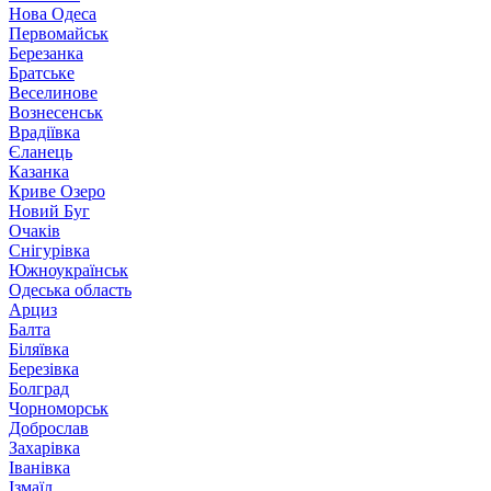
Нова Одеса
Первомайськ
Березанка
Братське
Веселинове
Вознесенськ
Врадіївка
Єланець
Казанка
Криве Озеро
Новий Буг
Очаків
Снігурівка
Южноукраїнськ
Одеська область
Арциз
Балта
Біляївка
Березівка
Болград
Чорноморськ
Доброслав
Захарівка
Іванівка
Ізмаїл