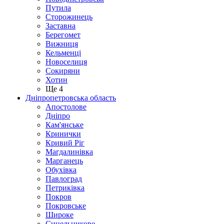
Путила
Сторожинець
Заставна
Берегомет
Вижниця
Кельменці
Новоселиця
Сокиряни
Хотин
Ще 4
Дніпропетровська область
Апостолове
Дніпро
Кам'янське
Кринички
Кривий Ріг
Магдалинівка
Марганець
Обухівка
Павлоград
Петриківка
Покров
Покровське
Широке
Синельникове