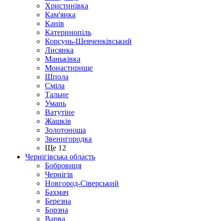
Христинівка
Кам'янка
Канів
Катеринопіль
Корсунь-Шевченківський
Лисянка
Маньківка
Монастирище
Шпола
Сміла
Тальне
Умань
Ватутіне
Жашків
Золотоноша
Звенигородка
Ще 12
Чернігівська область
Бобровиця
Чернігів
Новгород-Сіверський
Бахмач
Березна
Борзна
Варва