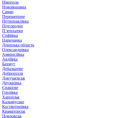
Нікополь
Новоіванівка
Самар
Перещепине
Петропавлівка
Підгородне
П’ятихатки
Софіївка
Царичанка
Донецька область
Олександрівка
Амвросіївка
Авдіївка
Бахмут
Дебальцеве
Добропілля
Докучаєвськ
Дружківка
Єнакієве
Горлівка
Харцизьк
Кальміуське
Костянтинівка
Краматорськ
Покровськ