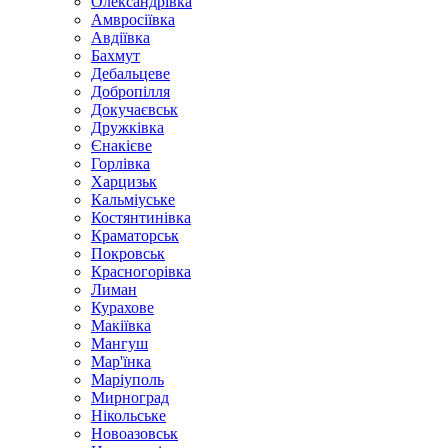
Олександрівка
Амвросіївка
Авдіївка
Бахмут
Дебальцеве
Добропілля
Докучаєвськ
Дружківка
Єнакієве
Горлівка
Харцизьк
Кальміуське
Костянтинівка
Краматорськ
Покровськ
Красногорівка
Лиман
Курахове
Макіївка
Мангуш
Мар'їнка
Маріуполь
Мирноград
Нікольське
Новоазовськ