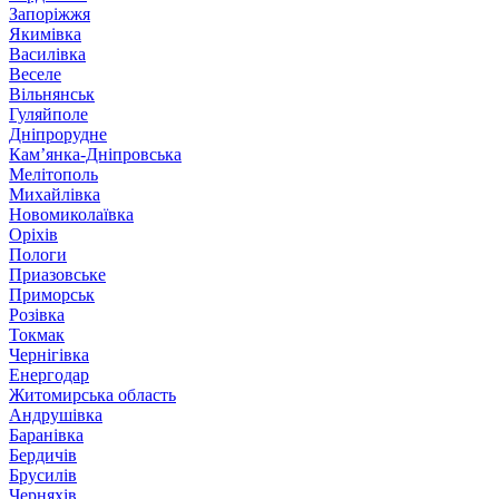
Запоріжжя
Якимівка
Василівка
Веселе
Вільнянськ
Гуляйполе
Дніпрорудне
Кам’янка-Дніпровська
Мелітополь
Михайлівка
Новомиколаївка
Оріхів
Пологи
Приазовське
Приморськ
Розівка
Токмак
Чернігівка
Енергодар
Житомирська область
Андрушівка
Баранівка
Бердичів
Брусилів
Черняхів