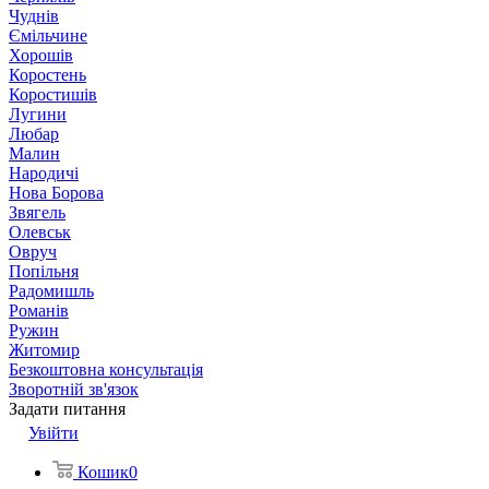
Чуднів
Ємільчине
Хорошів
Коростень
Коростишів
Лугини
Любар
Малин
Народичі
Нова Борова
Звягель
Олевськ
Овруч
Попільня
Радомишль
Романів
Ружин
Житомир
Безкоштовна консультація
Зворотній зв'язок
Задати питання
Увійти
Кошик
0