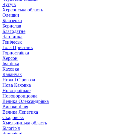
Чугуїв
Херсонська область
Олешки
Білозерка
Берислав
Благодатне
Чаплинка
Генічеськ
Гола Пристань
Горностаївка
Херсон
Іванівка
Каховка
Каланчак
Нижні Сірогози
Нова Каховка
Новотроїцьке
Нововоронцовка
Велика Олександрівка
Високопілля
Велика Лепетиха
Скадовськ
Хмельницька область
Білогір'я
Чемерівці