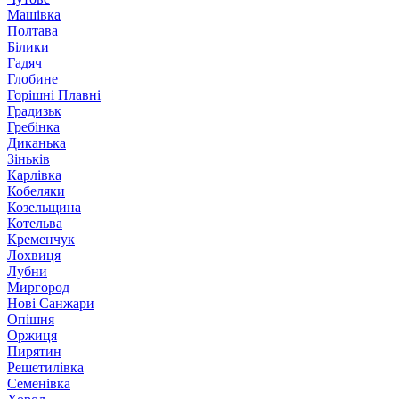
Машівка
Полтава
Білики
Гадяч
Глобине
Горішні Плавні
Градизьк
Гребінка
Диканька
Зіньків
Карлівка
Кобеляки
Козельщина
Котельва
Кременчук
Лохвиця
Лубни
Миргород
Нові Санжари
Опішня
Оржиця
Пирятин
Решетилівка
Семенівка