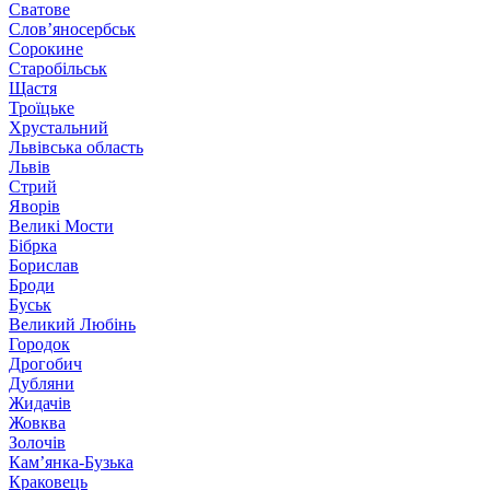
Сватове
Слов’яносербськ
Сорокине
Старобільськ
Щастя
Троїцьке
Хрустальний
Львівська область
Львів
Стрий
Яворів
Великі Мости
Бібрка
Борислав
Броди
Буськ
Великий Любінь
Городок
Дрогобич
Дубляни
Жидачів
Жовква
Золочів
Кам’янка-Бузька
Краковець