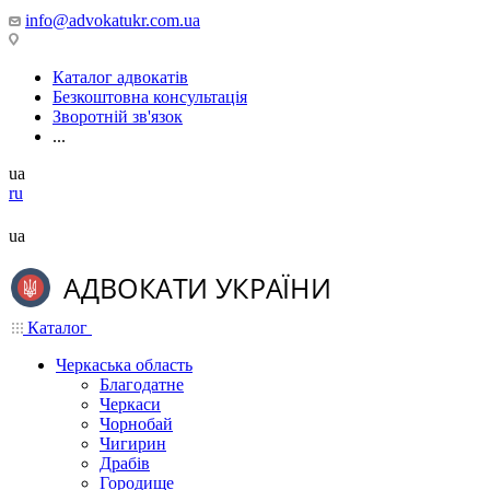
info@advokatukr.com.ua
Каталог адвокатів
Безкоштовна консультація
Зворотній зв'язок
...
ua
ru
ua
Каталог
Черкаська область
Благодатне
Черкаси
Чорнобай
Чигирин
Драбів
Городище