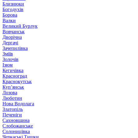
Близнюки
Богодухів
Борова
Валки
Великий Бурлук
Вовчанськ
Дворічна
Дергачі
Зачепилівка
Зміїв
Золочів
Ізюм
Кегичівка
Красноград
Краснокутськ
Куп’янськ
Лозова
Люботин
Нова Водолага
Златопіль
Печеніги
Сахновщина
Слобожанське
Солоницівка
Черкаські Тишки