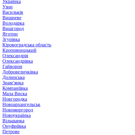
Українка
Узин
Васильків
Вишневе
Володарка
Вишгород
Яготин
Згурівка
Кіровоградська область
Кропивницький
Олександрія
Олександрівка
Гайворон
Добровеличківка
Долинська
Знам’янка
Компаніївка
Мала Виска
Новгородка
Новоархангельськ
Новомиргород
Новоукраїнка
Вільшанка
Онуфріївка
Петрове