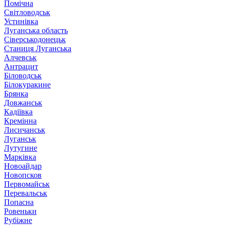
Помічна
Світловодськ
Устинівка
Луганська область
Сіверськодонецьк
Станиця Луганська
Алчевськ
Антрацит
Біловодськ
Білокуракине
Брянка
Довжанськ
Кадіївка
Кремінна
Лисичанськ
Луганськ
Лутугине
Марківка
Новоайдар
Новопсков
Первомайськ
Перевальськ
Попасна
Ровеньки
Рубіжне