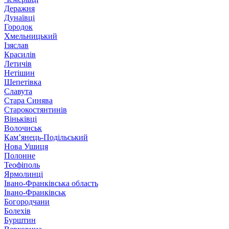
Деражня
Дунаївці
Городок
Хмельницький
Ізяслав
Красилів
Летичів
Нетішин
Шепетівка
Славута
Стара Синява
Старокостянтинів
Віньківці
Волочиськ
Кам’янець-Подільський
Нова Ушиця
Полонне
Теофіполь
Ярмолинці
Івано-Франківська область
Івано-Франківськ
Богородчани
Болехів
Бурштин