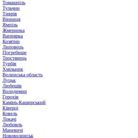
Томашпіль
Тульчин
Тиврів
Вінниця
Ямпіль
Жмеринка
Вапнярка
Козятин
Липовець
Погребище
Тростянець
Турбів
Хмільник
Волинська область
Луцьк
Любешів
Володимир
Горохів
Камінь-Каширський
Ківерці
Ковель
Локачі
Любомль
Маневичі
Нововолинськ