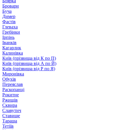
Боярка
Бровари
Буча
Димер
Фастів
Глеваха
Гребінки
Ірпінь
Іванків
Кагарлик
Калинівка
Київ (прізвища від К по П)
Київ (прізвища від А по Й)
Київ (прізвища від Р по Я)
Миронівка
Обухів
Переяслав
Раскопанці
Рокитне
Ржищів
Сквира
Славутич
Ставище
Тараща
Тетіїв