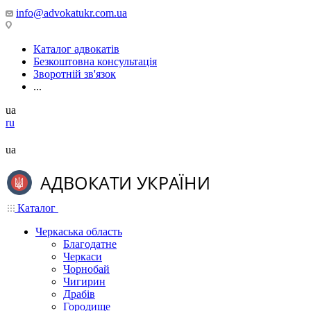
info@advokatukr.com.ua
Каталог адвокатів
Безкоштовна консультація
Зворотній зв'язок
...
ua
ru
ua
Каталог
Черкаська область
Благодатне
Черкаси
Чорнобай
Чигирин
Драбів
Городище