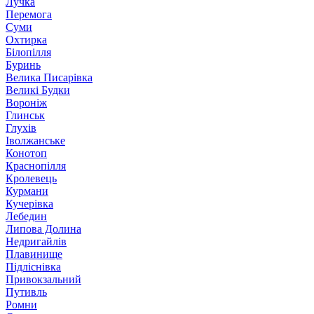
Лучка
Перемога
Суми
Охтирка
Білопілля
Буринь
Велика Писарівка
Великі Будки
Вороніж
Глинськ
Глухів
Іволжанське
Конотоп
Краснопілля
Кролевець
Курмани
Кучерівка
Лебедин
Липова Долина
Недригайлів
Плавинище
Підліснівка
Привокзальний
Путивль
Ромни