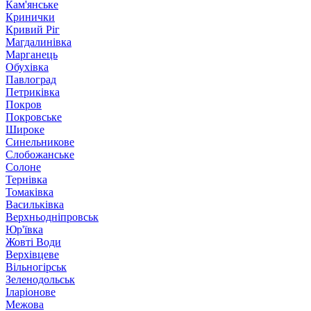
Кам'янське
Кринички
Кривий Ріг
Магдалинівка
Марганець
Обухівка
Павлоград
Петриківка
Покров
Покровське
Широке
Синельникове
Слобожанське
Солоне
Тернівка
Томаківка
Васильківка
Верхньодніпровськ
Юр'ївка
Жовті Води
Верхівцеве
Вільногірськ
Зеленодольськ
Іларіонове
Межова