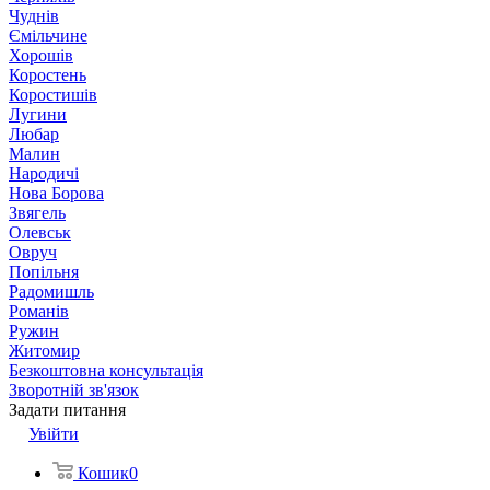
Чуднів
Ємільчине
Хорошів
Коростень
Коростишів
Лугини
Любар
Малин
Народичі
Нова Борова
Звягель
Олевськ
Овруч
Попільня
Радомишль
Романів
Ружин
Житомир
Безкоштовна консультація
Зворотній зв'язок
Задати питання
Увійти
Кошик
0