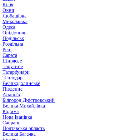
Кілія
Окни
Любашівка
Миколаївка
Одеса
Овідіополь
Подільськ
Роздільна
Рені
Сарата
Ширяєве
Тарутине
Татарбунари
Теплодар
Великодолинське
Південне
Ананьїв
Білгород-Дністровський
Велика Михайлівка
Кодима
Нова Іванівка
Саврань
Полтавська область
Велика Багачка
Чутове