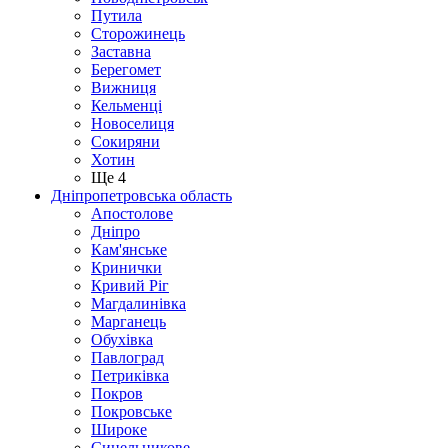
Путила
Сторожинець
Заставна
Берегомет
Вижниця
Кельменці
Новоселиця
Сокиряни
Хотин
Ще 4
Дніпропетровська область
Апостолове
Дніпро
Кам'янське
Кринички
Кривий Ріг
Магдалинівка
Марганець
Обухівка
Павлоград
Петриківка
Покров
Покровське
Широке
Синельникове