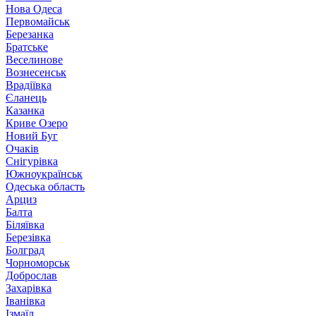
Нова Одеса
Первомайськ
Березанка
Братське
Веселинове
Вознесенськ
Врадіївка
Єланець
Казанка
Криве Озеро
Новий Буг
Очаків
Снігурівка
Южноукраїнськ
Одеська область
Арциз
Балта
Біляївка
Березівка
Болград
Чорноморськ
Доброслав
Захарівка
Іванівка
Ізмаїл