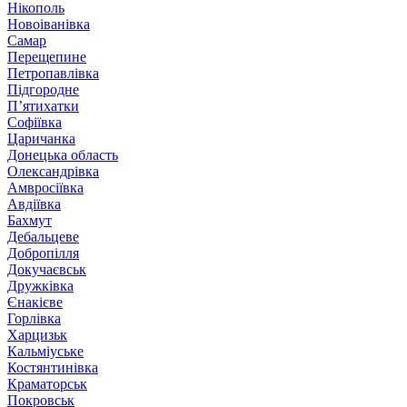
Нікополь
Новоіванівка
Самар
Перещепине
Петропавлівка
Підгородне
П’ятихатки
Софіївка
Царичанка
Донецька область
Олександрівка
Амвросіївка
Авдіївка
Бахмут
Дебальцеве
Добропілля
Докучаєвськ
Дружківка
Єнакієве
Горлівка
Харцизьк
Кальміуське
Костянтинівка
Краматорськ
Покровськ