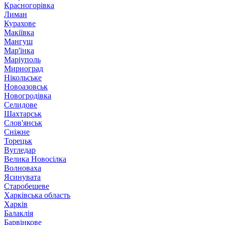
Красногорівка
Лиман
Курахове
Макіївка
Мангуш
Мар'їнка
Маріуполь
Мирноград
Нікольське
Новоазовськ
Новогродівка
Селидове
Шахтарськ
Слов'янськ
Сніжне
Торецьк
Вугледар
Велика Новосілка
Волноваха
Ясинувата
Старобешеве
Харківська область
Харків
Балаклія
Барвінкове