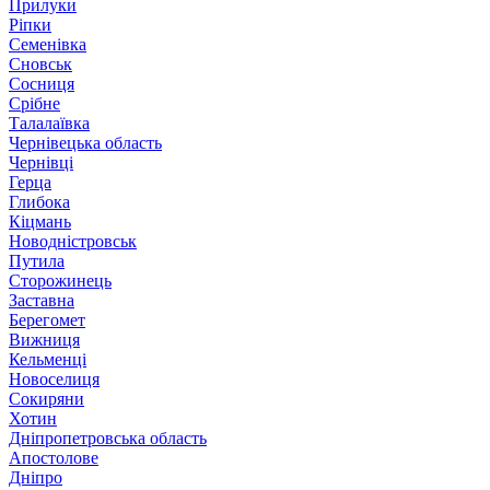
Прилуки
Ріпки
Семенівка
Сновськ
Сосниця
Срібне
Талалаївка
Чернівецька область
Чернівці
Герца
Глибока
Кіцмань
Новодністровськ
Путила
Сторожинець
Заставна
Берегомет
Вижниця
Кельменці
Новоселиця
Сокиряни
Хотин
Дніпропетровська область
Апостолове
Дніпро