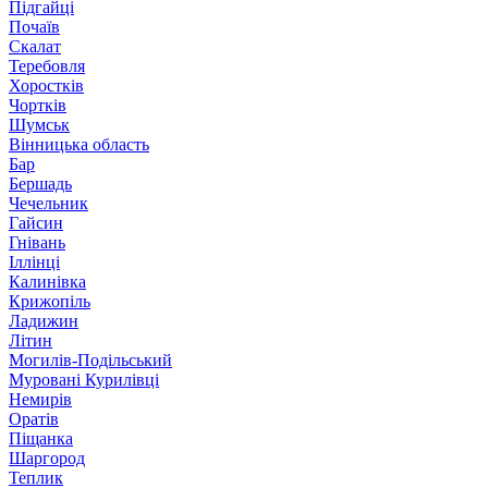
Підгайці
Почаїв
Скалат
Теребовля
Хоростків
Чортків
Шумськ
Вінницька область
Бар
Бершадь
Чечельник
Гайсин
Гнівань
Іллінці
Калинівка
Крижопіль
Ладижин
Літин
Могилів-Подільський
Муровані Курилівці
Немирів
Оратів
Піщанка
Шаргород
Теплик