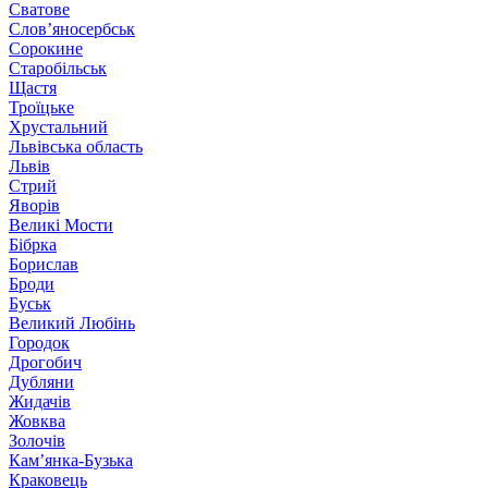
Сватове
Слов’яносербськ
Сорокине
Старобільськ
Щастя
Троїцьке
Хрустальний
Львівська область
Львів
Стрий
Яворів
Великі Мости
Бібрка
Борислав
Броди
Буськ
Великий Любінь
Городок
Дрогобич
Дубляни
Жидачів
Жовква
Золочів
Кам’янка-Бузька
Краковець