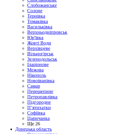
Слобожанське
Солоне
Тернівка
Томаківка
Васильківка
Верхньодніпровськ
Юр'ївка
Жовті Води
Верхівцеве
Вільногірськ
Зеленодольськ
Іларіонове
Межова
Нікополь
Новоіванівка
Самар
Перещепине
Петропавлівка
Підгородне
П’ятихатки
Софіївка
Царичанка
Ще 26
Донецька область