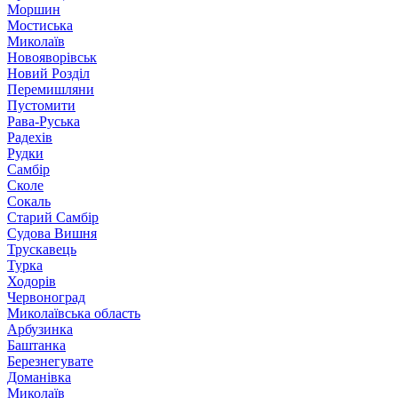
Моршин
Мостиська
Миколаїв
Новояворівськ
Новий Розділ
Перемишляни
Пустомити
Рава-Руська
Радехів
Рудки
Самбір
Сколе
Сокаль
Старий Самбір
Судова Вишня
Трускавець
Турка
Ходорів
Червоноград
Миколаївська область
Арбузинка
Баштанка
Березнегувате
Доманівка
Миколаїв