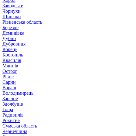
Хорол
Заводське
Чорнухи
Шишаки
Рівненська область
Березне
Демидівка
Дубно
Дубровиця
Корець
Костопіль
Квасилів
Млинів
Острог
Рівне
Сарни
Вараш
Володимирець
Зарічне
Здолбунів
Гоща
Радивилів
Рокитне
Сумська область
Чернеччина