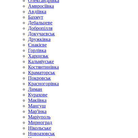
Олександрівка
Амвросіївка
Авдіївка
Бахмут
Дебальцеве
Добропілля
Докучаєвськ
Дружківка
Єнакієве
Горлівка
Харцизьк
Кальміуське
Костянтинівка
Краматорськ
Покровськ
Красногорівка
Лиман
Курахове
Макіївка
Мангуш
Мар'їнка
Маріуполь
Мирноград
Нікольське
Новоазовськ