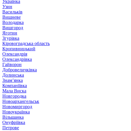
Українка
Узин
Васильків
Вишневе
Володарка
Вишгород
Яготин
Згурівка
Кіровоградська область
Кропивницький
Олександрія
Олександрівка
Гайворон
Добровеличківка
Долинська
Знам’янка
Компаніївка
Мала Виска
Новгородка
Новоархангельськ
Новомиргород
Новоукраїнка
Вільшанка
Онуфріївка
Петрове