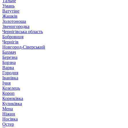
Тальне
Умань
Ватутіне
Жашків
Золотоноша
Звенигородка
Чернігівська область
Бобровиця
Чернігів
Новгород-Сіверський
Бахмач
Березна
Борзна
Варва
Городня
Іванівка
Ічня
Козелець
Короп
Корюківка
Куликівка
Мена
Ніжин
Носівка
Остер