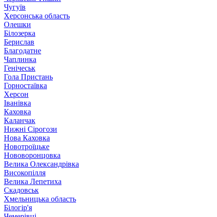
Чугуїв
Херсонська область
Олешки
Білозерка
Берислав
Благодатне
Чаплинка
Генічеськ
Гола Пристань
Горностаївка
Херсон
Іванівка
Каховка
Каланчак
Нижні Сірогози
Нова Каховка
Новотроїцьке
Нововоронцовка
Велика Олександрівка
Високопілля
Велика Лепетиха
Скадовськ
Хмельницька область
Білогір'я
Чемерівці