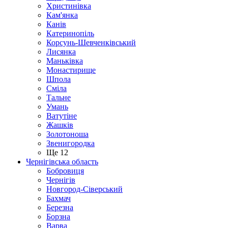
Христинівка
Кам'янка
Канів
Катеринопіль
Корсунь-Шевченківський
Лисянка
Маньківка
Монастирище
Шпола
Сміла
Тальне
Умань
Ватутіне
Жашків
Золотоноша
Звенигородка
Ще 12
Чернігівська область
Бобровиця
Чернігів
Новгород-Сіверський
Бахмач
Березна
Борзна
Варва