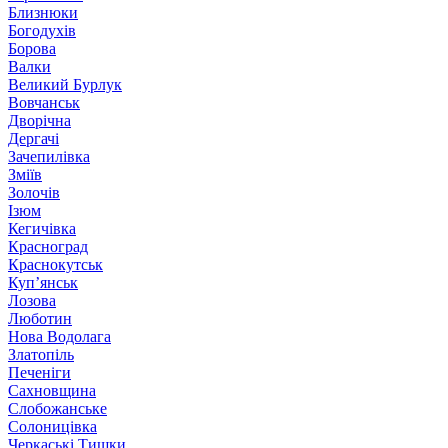
Близнюки
Богодухів
Борова
Валки
Великий Бурлук
Вовчанськ
Дворічна
Дергачі
Зачепилівка
Зміїв
Золочів
Ізюм
Кегичівка
Красноград
Краснокутськ
Куп’янськ
Лозова
Люботин
Нова Водолага
Златопіль
Печеніги
Сахновщина
Слобожанське
Солоницівка
Черкаські Тишки