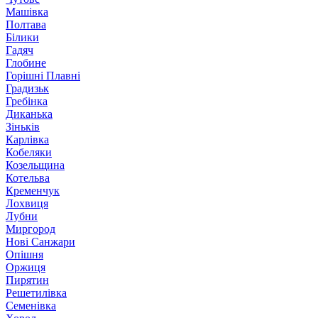
Машівка
Полтава
Білики
Гадяч
Глобине
Горішні Плавні
Градизьк
Гребінка
Диканька
Зіньків
Карлівка
Кобеляки
Козельщина
Котельва
Кременчук
Лохвиця
Лубни
Миргород
Нові Санжари
Опішня
Оржиця
Пирятин
Решетилівка
Семенівка