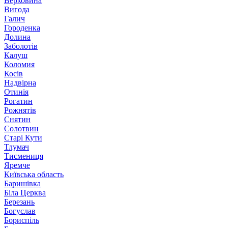
Верховина
Вигода
Галич
Городенка
Долина
Заболотів
Калуш
Коломия
Косів
Надвірна
Отинія
Рогатин
Рожнятів
Снятин
Солотвин
Старі Кути
Тлумач
Тисмениця
Яремче
Київська область
Баришівка
Біла Церква
Березань
Богуслав
Бориспіль