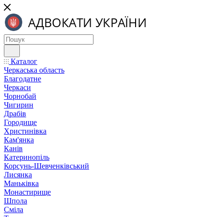
Каталог
Черкаська область
Благодатне
Черкаси
Чорнобай
Чигирин
Драбів
Городище
Христинівка
Кам'янка
Канів
Катеринопіль
Корсунь-Шевченківський
Лисянка
Маньківка
Монастирище
Шпола
Сміла