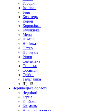
Городня
Іванівка
Ічня
Козелець
Короп
Корюківка
Куликівка
Мена
Ніжин
Носівка
Остер
Прилуки
Ріпки
Семенівка
Сновськ
Сосниця
Срібне
Талалаївка
Ще 15
Чернівецька область
Чернівці
Герца
Глибока
Кіцмань
Новодністровськ