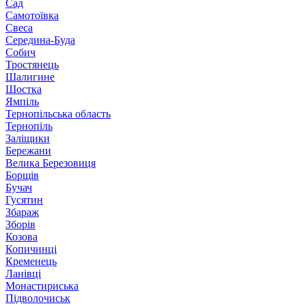
Сад
Самотоївка
Свеса
Середина-Буда
Собич
Тростянець
Шалигине
Шостка
Ямпіль
Тернопільська область
Тернопіль
Заліщики
Бережани
Велика Березовиця
Борщів
Бучач
Гусятин
Збараж
Зборів
Козова
Копичинці
Кременець
Ланівці
Монастириська
Підволочиськ