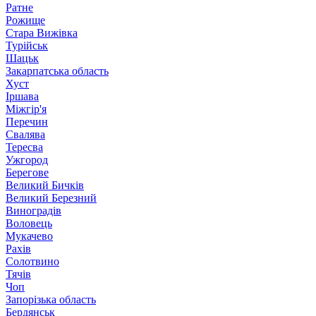
Ратне
Рожище
Стара Вижівка
Турійськ
Шацьк
Закарпатська область
Хуст
Іршава
Міжгір'я
Перечин
Свалява
Тересва
Ужгород
Берегове
Великий Бичків
Великий Березний
Виноградів
Воловець
Мукачево
Рахів
Солотвино
Тячів
Чоп
Запорізька область
Бердянськ