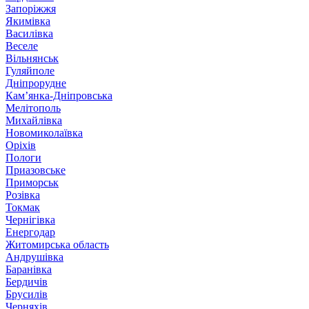
Запоріжжя
Якимівка
Василівка
Веселе
Вільнянськ
Гуляйполе
Дніпрорудне
Кам’янка-Дніпровська
Мелітополь
Михайлівка
Новомиколаївка
Оріхів
Пологи
Приазовське
Приморськ
Розівка
Токмак
Чернігівка
Енергодар
Житомирська область
Андрушівка
Баранівка
Бердичів
Брусилів
Черняхів