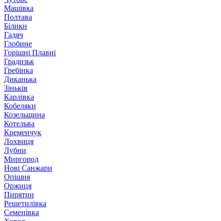
Машівка
Полтава
Білики
Гадяч
Глобине
Горішні Плавні
Градизьк
Гребінка
Диканька
Зіньків
Карлівка
Кобеляки
Козельщина
Котельва
Кременчук
Лохвиця
Лубни
Миргород
Нові Санжари
Опішня
Оржиця
Пирятин
Решетилівка
Семенівка