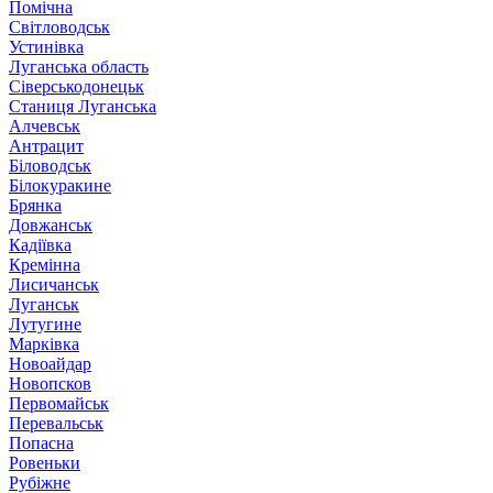
Помічна
Світловодськ
Устинівка
Луганська область
Сіверськодонецьк
Станиця Луганська
Алчевськ
Антрацит
Біловодськ
Білокуракине
Брянка
Довжанськ
Кадіївка
Кремінна
Лисичанськ
Луганськ
Лутугине
Марківка
Новоайдар
Новопсков
Первомайськ
Перевальськ
Попасна
Ровеньки
Рубіжне