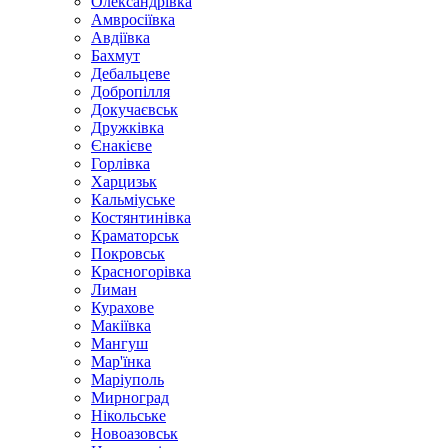
Олександрівка
Амвросіївка
Авдіївка
Бахмут
Дебальцеве
Добропілля
Докучаєвськ
Дружківка
Єнакієве
Горлівка
Харцизьк
Кальміуське
Костянтинівка
Краматорськ
Покровськ
Красногорівка
Лиман
Курахове
Макіївка
Мангуш
Мар'їнка
Маріуполь
Мирноград
Нікольське
Новоазовськ