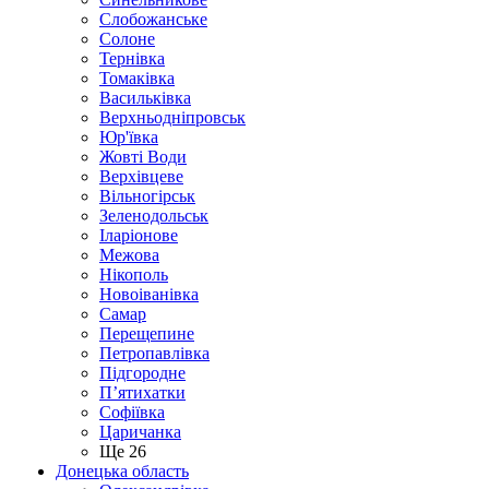
Слобожанське
Солоне
Тернівка
Томаківка
Васильківка
Верхньодніпровськ
Юр'ївка
Жовті Води
Верхівцеве
Вільногірськ
Зеленодольськ
Іларіонове
Межова
Нікополь
Новоіванівка
Самар
Перещепине
Петропавлівка
Підгородне
П’ятихатки
Софіївка
Царичанка
Ще 26
Донецька область