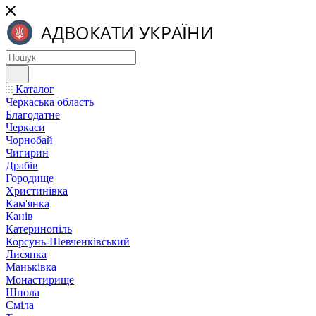
Каталог
Черкаська область
Благодатне
Черкаси
Чорнобай
Чигирин
Драбів
Городище
Христинівка
Кам'янка
Канів
Катеринопіль
Корсунь-Шевченківський
Лисянка
Маньківка
Монастирище
Шпола
Сміла