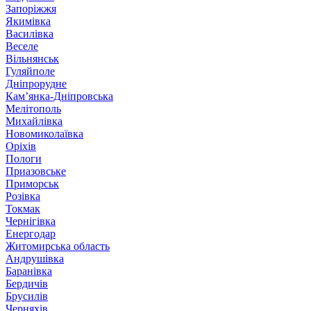
Запоріжжя
Якимівка
Василівка
Веселе
Вільнянськ
Гуляйполе
Дніпрорудне
Кам’янка-Дніпровська
Мелітополь
Михайлівка
Новомиколаївка
Оріхів
Пологи
Приазовське
Приморськ
Розівка
Токмак
Чернігівка
Енергодар
Житомирська область
Андрушівка
Баранівка
Бердичів
Брусилів
Черняхів