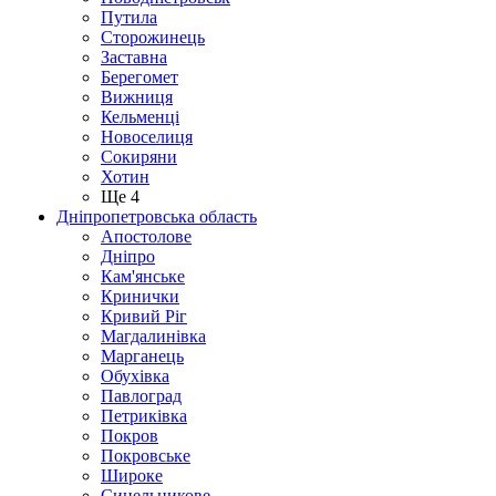
Путила
Сторожинець
Заставна
Берегомет
Вижниця
Кельменці
Новоселиця
Сокиряни
Хотин
Ще 4
Дніпропетровська область
Апостолове
Дніпро
Кам'янське
Кринички
Кривий Ріг
Магдалинівка
Марганець
Обухівка
Павлоград
Петриківка
Покров
Покровське
Широке
Синельникове