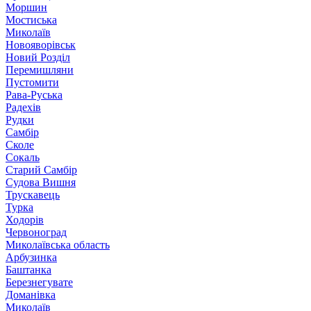
Моршин
Мостиська
Миколаїв
Новояворівськ
Новий Розділ
Перемишляни
Пустомити
Рава-Руська
Радехів
Рудки
Самбір
Сколе
Сокаль
Старий Самбір
Судова Вишня
Трускавець
Турка
Ходорів
Червоноград
Миколаївська область
Арбузинка
Баштанка
Березнегувате
Доманівка
Миколаїв