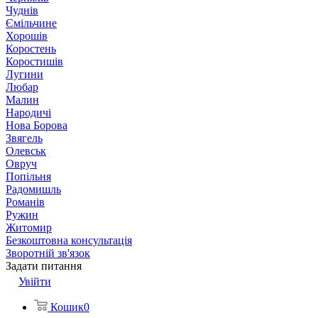
Чуднів
Ємільчине
Хорошів
Коростень
Коростишів
Лугини
Любар
Малин
Народичі
Нова Борова
Звягель
Олевськ
Овруч
Попільня
Радомишль
Романів
Ружин
Житомир
Безкоштовна консультація
Зворотній зв'язок
Задати питання
Увійти
Кошик
0