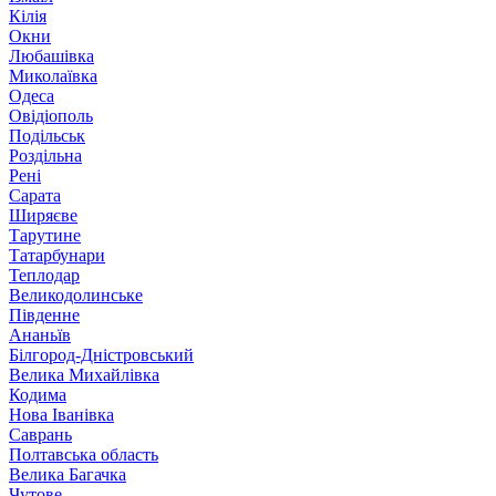
Кілія
Окни
Любашівка
Миколаївка
Одеса
Овідіополь
Подільськ
Роздільна
Рені
Сарата
Ширяєве
Тарутине
Татарбунари
Теплодар
Великодолинське
Південне
Ананьїв
Білгород-Дністровський
Велика Михайлівка
Кодима
Нова Іванівка
Саврань
Полтавська область
Велика Багачка
Чутове