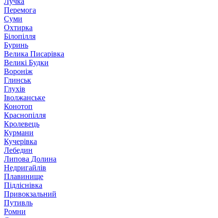
Лучка
Перемога
Суми
Охтирка
Білопілля
Буринь
Велика Писарівка
Великі Будки
Вороніж
Глинськ
Глухів
Іволжанське
Конотоп
Краснопілля
Кролевець
Курмани
Кучерівка
Лебедин
Липова Долина
Недригайлів
Плавинище
Підліснівка
Привокзальний
Путивль
Ромни