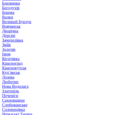
Близнюки
Богодухів
Борова
Валки
Великий Бурлук
Вовчанськ
Дворічна
Дергачі
Зачепилівка
Зміїв
Золочів
Ізюм
Кегичівка
Красноград
Краснокутськ
Куп’янськ
Лозова
Люботин
Нова Водолага
Златопіль
Печеніги
Сахновщина
Слобожанське
Солоницівка
Черкаські Тишки