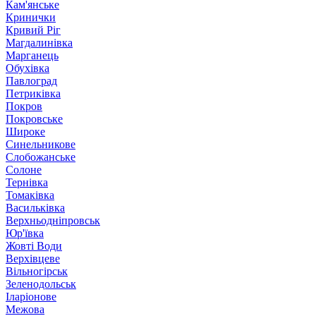
Кам'янське
Кринички
Кривий Ріг
Магдалинівка
Марганець
Обухівка
Павлоград
Петриківка
Покров
Покровське
Широке
Синельникове
Слобожанське
Солоне
Тернівка
Томаківка
Васильківка
Верхньодніпровськ
Юр'ївка
Жовті Води
Верхівцеве
Вільногірськ
Зеленодольськ
Іларіонове
Межова