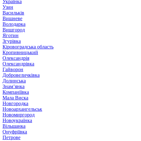
Українка
Узин
Васильків
Вишневе
Володарка
Вишгород
Яготин
Згурівка
Кіровоградська область
Кропивницький
Олександрія
Олександрівка
Гайворон
Добровеличківка
Долинська
Знам’янка
Компаніївка
Мала Виска
Новгородка
Новоархангельськ
Новомиргород
Новоукраїнка
Вільшанка
Онуфріївка
Петрове