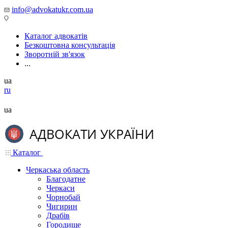
info@advokatukr.com.ua
Каталог адвокатів
Безкоштовна консультація
Зворотній зв'язок
...
ua
ru
ua
Каталог
Черкаська область
Благодатне
Черкаси
Чорнобай
Чигирин
Драбів
Городище