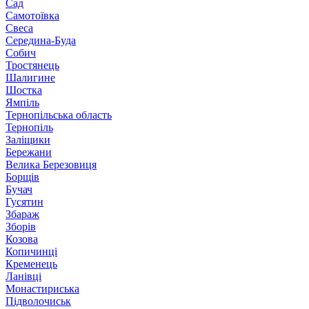
Сад
Самотоївка
Свеса
Середина-Буда
Собич
Тростянець
Шалигине
Шостка
Ямпіль
Тернопільська область
Тернопіль
Заліщики
Бережани
Велика Березовиця
Борщів
Бучач
Гусятин
Збараж
Зборів
Козова
Копичинці
Кременець
Ланівці
Монастириська
Підволочиськ