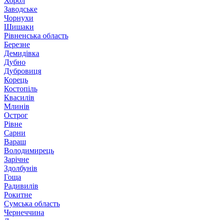
Хорол
Заводське
Чорнухи
Шишаки
Рівненська область
Березне
Демидівка
Дубно
Дубровиця
Корець
Костопіль
Квасилів
Млинів
Острог
Рівне
Сарни
Вараш
Володимирець
Зарічне
Здолбунів
Гоща
Радивилів
Рокитне
Сумська область
Чернеччина