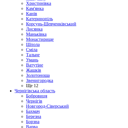
Христинівка
Кам'янка
Канів
Катеринопіль
Корсунь-Шевченківський
Лисянка
Маньківка
Монастирище
Шпола
Сміла
Тальне
Умань
Ватутіне
Жашків
Золотоноша
Звенигородка
Ще 12
Чернігівська область
Бобровиця
Чернігів
Новгород-Сіверський
Бахмач
Березна
Борзна
Варва