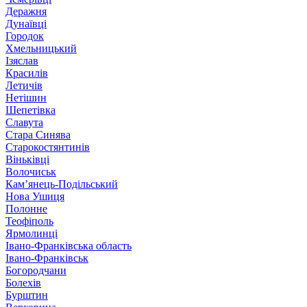
Деражня
Дунаївці
Городок
Хмельницький
Ізяслав
Красилів
Летичів
Нетішин
Шепетівка
Славута
Стара Синява
Старокостянтинів
Віньківці
Волочиськ
Кам’янець-Подільський
Нова Ушиця
Полонне
Теофіполь
Ярмолинці
Івано-Франківська область
Івано-Франківськ
Богородчани
Болехів
Бурштин