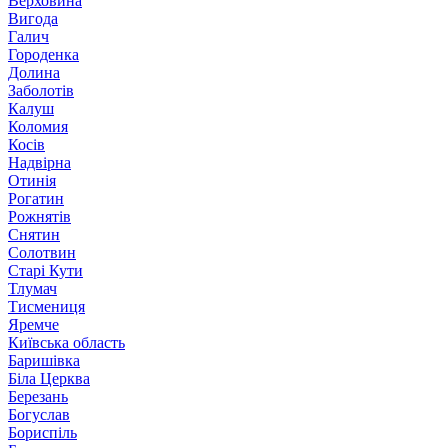
Верховина
Вигода
Галич
Городенка
Долина
Заболотів
Калуш
Коломия
Косів
Надвірна
Отинія
Рогатин
Рожнятів
Снятин
Солотвин
Старі Кути
Тлумач
Тисмениця
Яремче
Київська область
Баришівка
Біла Церква
Березань
Богуслав
Бориспіль