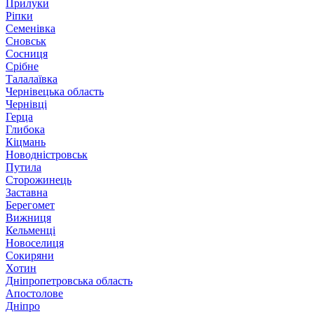
Прилуки
Ріпки
Семенівка
Сновськ
Сосниця
Срібне
Талалаївка
Чернівецька область
Чернівці
Герца
Глибока
Кіцмань
Новодністровськ
Путила
Сторожинець
Заставна
Берегомет
Вижниця
Кельменці
Новоселиця
Сокиряни
Хотин
Дніпропетровська область
Апостолове
Дніпро