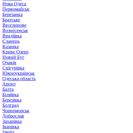
Нова Одеса
Первомайськ
Березанка
Братське
Веселинове
Вознесенськ
Врадіївка
Єланець
Казанка
Криве Озеро
Новий Буг
Очаків
Снігурівка
Южноукраїнськ
Одеська область
Арциз
Балта
Біляївка
Березівка
Болград
Чорноморськ
Доброслав
Захарівка
Іванівка
Ізмаїл