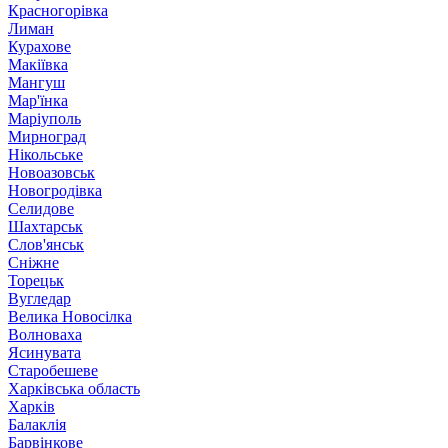
Красногорівка
Лиман
Курахове
Макіївка
Мангуш
Мар'їнка
Маріуполь
Мирноград
Нікольське
Новоазовськ
Новогродівка
Селидове
Шахтарськ
Слов'янськ
Сніжне
Торецьк
Вугледар
Велика Новосілка
Волноваха
Ясинувата
Старобешеве
Харківська область
Харків
Балаклія
Барвінкове