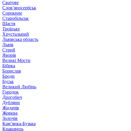
Сватове
Слов’яносербськ
Сорокине
Старобільськ
Щастя
Троїцьке
Хрустальний
Львівська область
Львів
Стрий
Яворів
Великі Мости
Бібрка
Борислав
Броди
Буськ
Великий Любінь
Городок
Дрогобич
Дубляни
Жидачів
Жовква
Золочів
Кам’янка-Бузька
Краковець