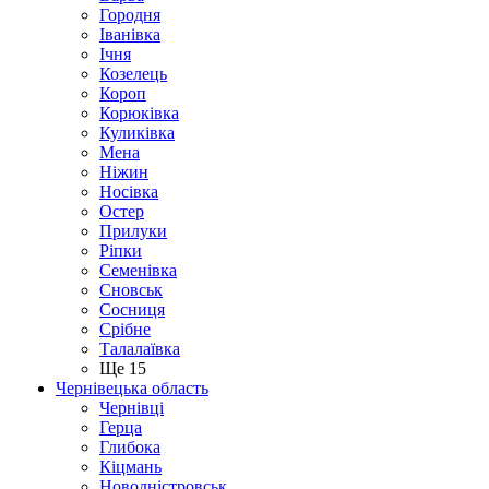
Городня
Іванівка
Ічня
Козелець
Короп
Корюківка
Куликівка
Мена
Ніжин
Носівка
Остер
Прилуки
Ріпки
Семенівка
Сновськ
Сосниця
Срібне
Талалаївка
Ще 15
Чернівецька область
Чернівці
Герца
Глибока
Кіцмань
Новодністровськ