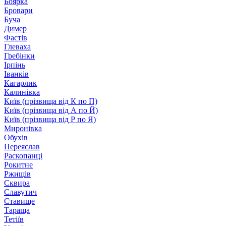
Боярка
Бровари
Буча
Димер
Фастів
Глеваха
Гребінки
Ірпінь
Іванків
Кагарлик
Калинівка
Київ (прізвища від К по П)
Київ (прізвища від А по Й)
Київ (прізвища від Р по Я)
Миронівка
Обухів
Переяслав
Раскопанці
Рокитне
Ржищів
Сквира
Славутич
Ставище
Тараща
Тетіїв