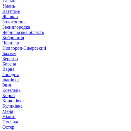
Тальне
Умань
Ватутіне
Жашків
Золотоноша
Звенигородка
Чернігівська область
Бобровиця
Чернігів
Новгород-Сіверський
Бахмач
Березна
Борзна
Варва
Городня
Іванівка
Ічня
Козелець
Короп
Корюківка
Куликівка
Мена
Ніжин
Носівка
Остер