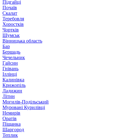
Підгайці
Почаїв
Скалат
Теребовля
Хоростків
Чортків
Шумськ
Вінницька область
Бар
Бершадь
Чечельник
Гайсин
Гнівань
Іллінці
Калинівка
Крижопіль
Ладижин
Літин
Могилів-Подільський
Муровані Курилівці
Немирів
Оратів
Піщанка
Шаргород
Теплик