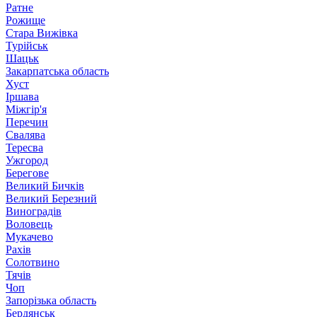
Ратне
Рожище
Стара Вижівка
Турійськ
Шацьк
Закарпатська область
Хуст
Іршава
Міжгір'я
Перечин
Свалява
Тересва
Ужгород
Берегове
Великий Бичків
Великий Березний
Виноградів
Воловець
Мукачево
Рахів
Солотвино
Тячів
Чоп
Запорізька область
Бердянськ