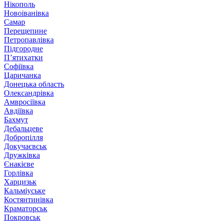
Нікополь
Новоіванівка
Самар
Перещепине
Петропавлівка
Підгородне
П’ятихатки
Софіївка
Царичанка
Донецька область
Олександрівка
Амвросіївка
Авдіївка
Бахмут
Дебальцеве
Добропілля
Докучаєвськ
Дружківка
Єнакієве
Горлівка
Харцизьк
Кальміуське
Костянтинівка
Краматорськ
Покровськ