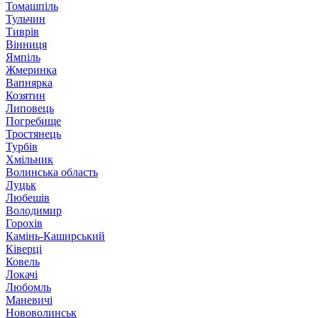
Томашпіль
Тульчин
Тиврів
Вінниця
Ямпіль
Жмеринка
Вапнярка
Козятин
Липовець
Погребище
Тростянець
Турбів
Хмільник
Волинська область
Луцьк
Любешів
Володимир
Горохів
Камінь-Каширський
Ківерці
Ковель
Локачі
Любомль
Маневичі
Нововолинськ