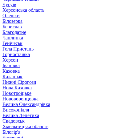
Чугуїв
Херсонська область
Олешки
Білозерка
Берислав
Благодатне
Чаплинка
Генічеськ
Гола Пристань
Горностаївка
Херсон
Іванівка
Каховка
Каланчак
Нижні Сірогози
Нова Каховка
Новотроїцьке
Нововоронцовка
Велика Олександрівка
Високопілля
Велика Лепетиха
Скадовськ
Хмельницька область
Білогір'я
Чемерівці