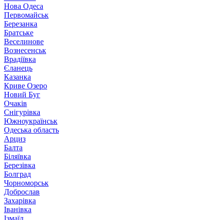
Нова Одеса
Первомайськ
Березанка
Братське
Веселинове
Вознесенськ
Врадіївка
Єланець
Казанка
Криве Озеро
Новий Буг
Очаків
Снігурівка
Южноукраїнськ
Одеська область
Арциз
Балта
Біляївка
Березівка
Болград
Чорноморськ
Доброслав
Захарівка
Іванівка
Ізмаїл