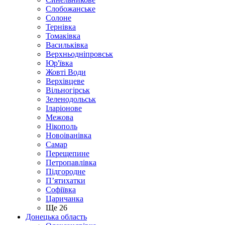
Слобожанське
Солоне
Тернівка
Томаківка
Васильківка
Верхньодніпровськ
Юр'ївка
Жовті Води
Верхівцеве
Вільногірськ
Зеленодольськ
Іларіонове
Межова
Нікополь
Новоіванівка
Самар
Перещепине
Петропавлівка
Підгородне
П’ятихатки
Софіївка
Царичанка
Ще 26
Донецька область