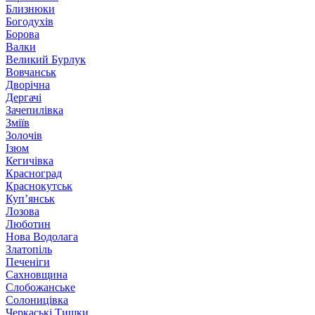
Близнюки
Богодухів
Борова
Валки
Великий Бурлук
Вовчанськ
Дворічна
Дергачі
Зачепилівка
Зміїв
Золочів
Ізюм
Кегичівка
Красноград
Краснокутськ
Куп’янськ
Лозова
Люботин
Нова Водолага
Златопіль
Печеніги
Сахновщина
Слобожанське
Солоницівка
Черкаські Тишки