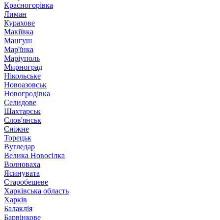
Красногорівка
Лиман
Курахове
Макіївка
Мангуш
Мар'їнка
Маріуполь
Мирноград
Нікольське
Новоазовськ
Новогродівка
Селидове
Шахтарськ
Слов'янськ
Сніжне
Торецьк
Вугледар
Велика Новосілка
Волноваха
Ясинувата
Старобешеве
Харківська область
Харків
Балаклія
Барвінкове