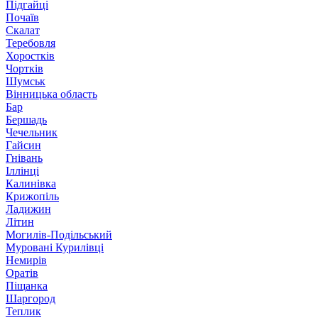
Підгайці
Почаїв
Скалат
Теребовля
Хоростків
Чортків
Шумськ
Вінницька область
Бар
Бершадь
Чечельник
Гайсин
Гнівань
Іллінці
Калинівка
Крижопіль
Ладижин
Літин
Могилів-Подільський
Муровані Курилівці
Немирів
Оратів
Піщанка
Шаргород
Теплик