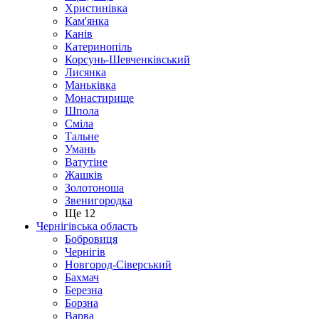
Христинівка
Кам'янка
Канів
Катеринопіль
Корсунь-Шевченківський
Лисянка
Маньківка
Монастирище
Шпола
Сміла
Тальне
Умань
Ватутіне
Жашків
Золотоноша
Звенигородка
Ще 12
Чернігівська область
Бобровиця
Чернігів
Новгород-Сіверський
Бахмач
Березна
Борзна
Варва