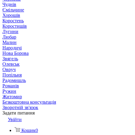
Чуднів
Ємільчине
Хорошів
Коростень
Коростишів
Лугини
Любар
Малин
Народичі
Нова Борова
Звягель
Олевськ
Овруч
Попільня
Радомишль
Романів
Ружин
Житомир
Безкоштовна консультація
Зворотній зв'язок
Задати питання
Увійти
Кошик
0