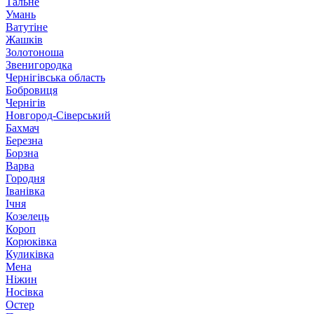
Тальне
Умань
Ватутіне
Жашків
Золотоноша
Звенигородка
Чернігівська область
Бобровиця
Чернігів
Новгород-Сіверський
Бахмач
Березна
Борзна
Варва
Городня
Іванівка
Ічня
Козелець
Короп
Корюківка
Куликівка
Мена
Ніжин
Носівка
Остер