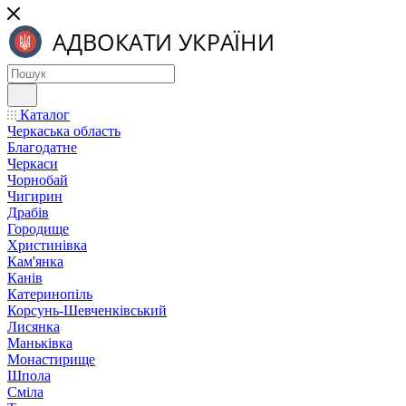
Каталог
Черкаська область
Благодатне
Черкаси
Чорнобай
Чигирин
Драбів
Городище
Христинівка
Кам'янка
Канів
Катеринопіль
Корсунь-Шевченківський
Лисянка
Маньківка
Монастирище
Шпола
Сміла