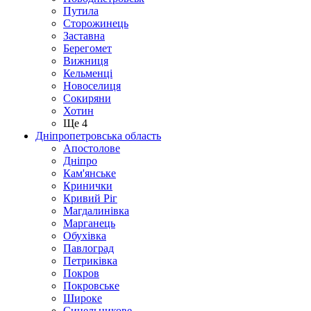
Путила
Сторожинець
Заставна
Берегомет
Вижниця
Кельменці
Новоселиця
Сокиряни
Хотин
Ще 4
Дніпропетровська область
Апостолове
Дніпро
Кам'янське
Кринички
Кривий Ріг
Магдалинівка
Марганець
Обухівка
Павлоград
Петриківка
Покров
Покровське
Широке
Синельникове