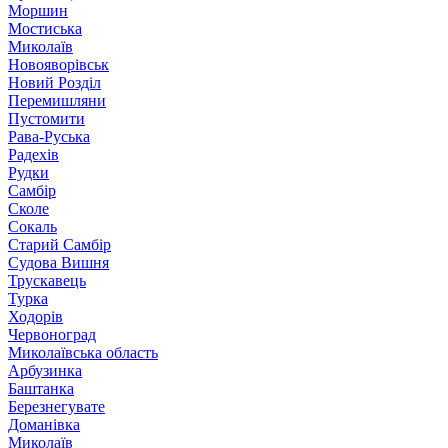
Моршин
Мостиська
Миколаїв
Новояворівськ
Новий Розділ
Перемишляни
Пустомити
Рава-Руська
Радехів
Рудки
Самбір
Сколе
Сокаль
Старий Самбір
Судова Вишня
Трускавець
Турка
Ходорів
Червоноград
Миколаївська область
Арбузинка
Баштанка
Березнегувате
Доманівка
Миколаїв