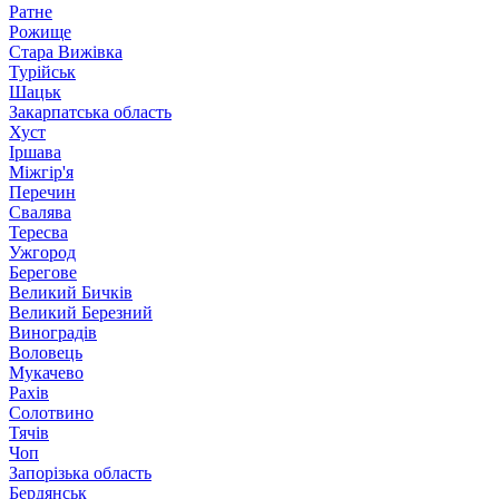
Ратне
Рожище
Стара Вижівка
Турійськ
Шацьк
Закарпатська область
Хуст
Іршава
Міжгір'я
Перечин
Свалява
Тересва
Ужгород
Берегове
Великий Бичків
Великий Березний
Виноградів
Воловець
Мукачево
Рахів
Солотвино
Тячів
Чоп
Запорізька область
Бердянськ