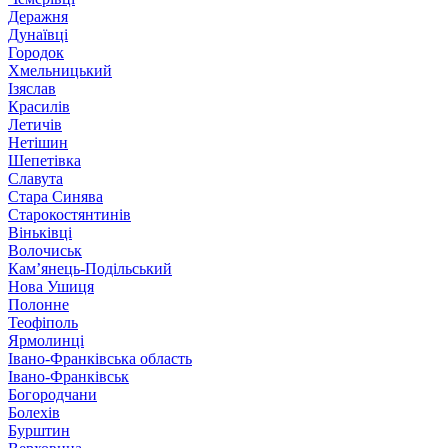
Деражня
Дунаївці
Городок
Хмельницький
Ізяслав
Красилів
Летичів
Нетішин
Шепетівка
Славута
Стара Синява
Старокостянтинів
Віньківці
Волочиськ
Кам’янець-Подільський
Нова Ушиця
Полонне
Теофіполь
Ярмолинці
Івано-Франківська область
Івано-Франківськ
Богородчани
Болехів
Бурштин