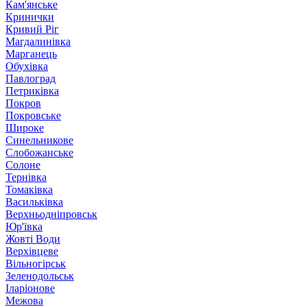
Кам'янське
Кринички
Кривий Ріг
Магдалинівка
Марганець
Обухівка
Павлоград
Петриківка
Покров
Покровське
Широке
Синельникове
Слобожанське
Солоне
Тернівка
Томаківка
Васильківка
Верхньодніпровськ
Юр'ївка
Жовті Води
Верхівцеве
Вільногірськ
Зеленодольськ
Іларіонове
Межова