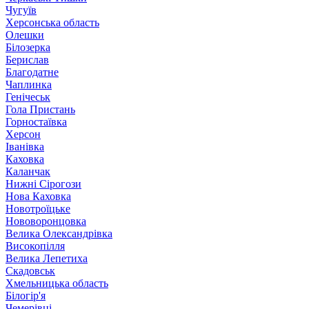
Чугуїв
Херсонська область
Олешки
Білозерка
Берислав
Благодатне
Чаплинка
Генічеськ
Гола Пристань
Горностаївка
Херсон
Іванівка
Каховка
Каланчак
Нижні Сірогози
Нова Каховка
Новотроїцьке
Нововоронцовка
Велика Олександрівка
Високопілля
Велика Лепетиха
Скадовськ
Хмельницька область
Білогір'я
Чемерівці