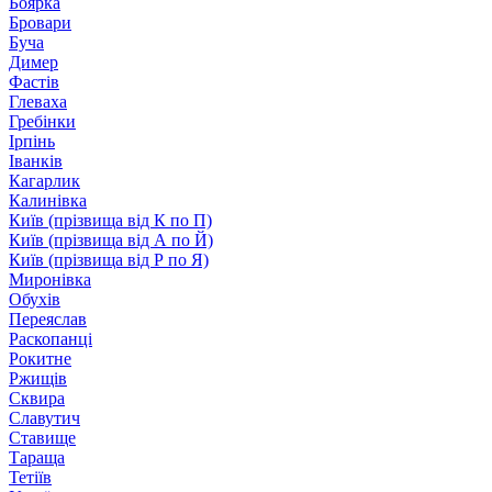
Боярка
Бровари
Буча
Димер
Фастів
Глеваха
Гребінки
Ірпінь
Іванків
Кагарлик
Калинівка
Київ (прізвища від К по П)
Київ (прізвища від А по Й)
Київ (прізвища від Р по Я)
Миронівка
Обухів
Переяслав
Раскопанці
Рокитне
Ржищів
Сквира
Славутич
Ставище
Тараща
Тетіїв