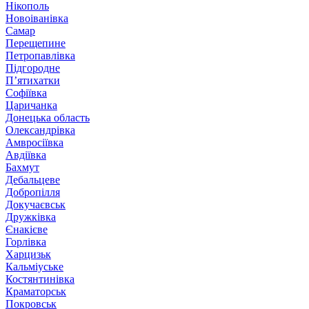
Нікополь
Новоіванівка
Самар
Перещепине
Петропавлівка
Підгородне
П’ятихатки
Софіївка
Царичанка
Донецька область
Олександрівка
Амвросіївка
Авдіївка
Бахмут
Дебальцеве
Добропілля
Докучаєвськ
Дружківка
Єнакієве
Горлівка
Харцизьк
Кальміуське
Костянтинівка
Краматорськ
Покровськ