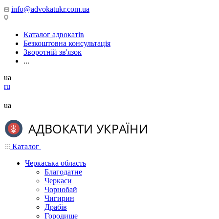
info@advokatukr.com.ua
Каталог адвокатів
Безкоштовна консультація
Зворотній зв'язок
...
ua
ru
ua
Каталог
Черкаська область
Благодатне
Черкаси
Чорнобай
Чигирин
Драбів
Городище