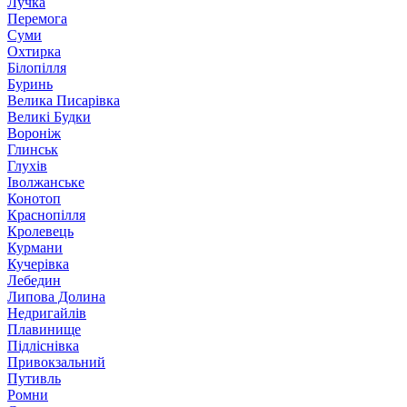
Лучка
Перемога
Суми
Охтирка
Білопілля
Буринь
Велика Писарівка
Великі Будки
Вороніж
Глинськ
Глухів
Іволжанське
Конотоп
Краснопілля
Кролевець
Курмани
Кучерівка
Лебедин
Липова Долина
Недригайлів
Плавинище
Підліснівка
Привокзальний
Путивль
Ромни