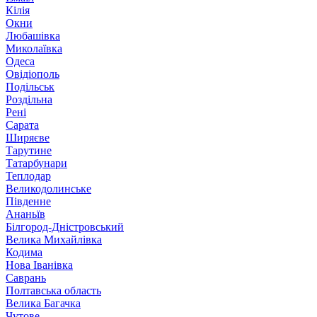
Кілія
Окни
Любашівка
Миколаївка
Одеса
Овідіополь
Подільськ
Роздільна
Рені
Сарата
Ширяєве
Тарутине
Татарбунари
Теплодар
Великодолинське
Південне
Ананьїв
Білгород-Дністровський
Велика Михайлівка
Кодима
Нова Іванівка
Саврань
Полтавська область
Велика Багачка
Чутове