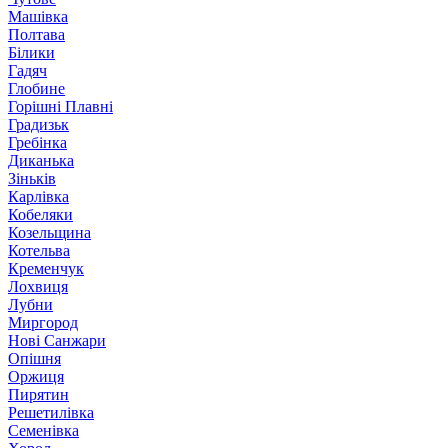
Машівка
Полтава
Білики
Гадяч
Глобине
Горішні Плавні
Градизьк
Гребінка
Диканька
Зіньків
Карлівка
Кобеляки
Козельщина
Котельва
Кременчук
Лохвиця
Лубни
Миргород
Нові Санжари
Опішня
Оржиця
Пирятин
Решетилівка
Семенівка