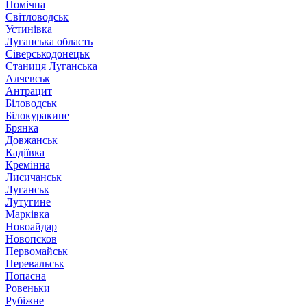
Помічна
Світловодськ
Устинівка
Луганська область
Сіверськодонецьк
Станиця Луганська
Алчевськ
Антрацит
Біловодськ
Білокуракине
Брянка
Довжанськ
Кадіївка
Кремінна
Лисичанськ
Луганськ
Лутугине
Марківка
Новоайдар
Новопсков
Первомайськ
Перевальськ
Попасна
Ровеньки
Рубіжне