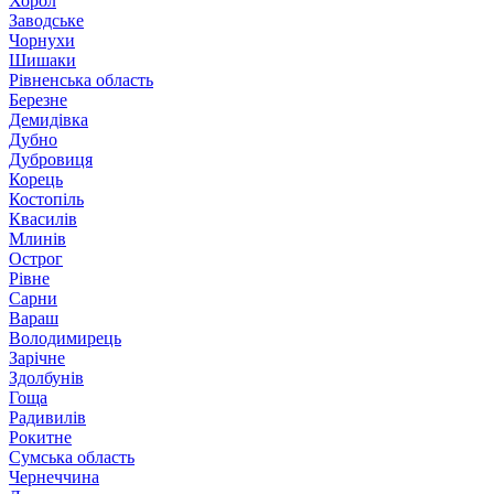
Хорол
Заводське
Чорнухи
Шишаки
Рівненська область
Березне
Демидівка
Дубно
Дубровиця
Корець
Костопіль
Квасилів
Млинів
Острог
Рівне
Сарни
Вараш
Володимирець
Зарічне
Здолбунів
Гоща
Радивилів
Рокитне
Сумська область
Чернеччина