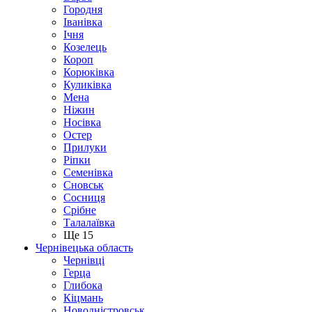
Городня
Іванівка
Ічня
Козелець
Короп
Корюківка
Куликівка
Мена
Ніжин
Носівка
Остер
Прилуки
Ріпки
Семенівка
Сновськ
Сосниця
Срібне
Талалаївка
Ще 15
Чернівецька область
Чернівці
Герца
Глибока
Кіцмань
Новодністровськ