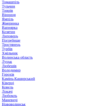
Томашпіль
Тульчин
Тиврів
Вінниця
Ямпіль
Жмеринка
Вапнярка
Козятин
Липовець
Погребище
Тростянець
Турбів
Хмільник
Волинська область
Луцьк
Любешів
Володимир
Горохів
Камінь-Каширський
Ківерці
Ковель
Локачі
Любомль
Маневичі
Нововолинськ