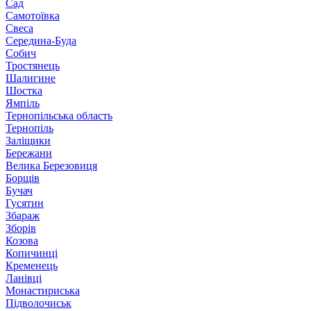
Сад
Самотоївка
Свеса
Середина-Буда
Собич
Тростянець
Шалигине
Шостка
Ямпіль
Тернопільська область
Тернопіль
Заліщики
Бережани
Велика Березовиця
Борщів
Бучач
Гусятин
Збараж
Зборів
Козова
Копичинці
Кременець
Ланівці
Монастириська
Підволочиськ