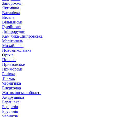
Запоріжжя
Якимівка
Василівка
Веселе
Вільнянськ
Гуляйполе
Дніпрорудне
Кам’янка-Дніпровська
Мелітополь
Михайлівка
Новомиколаївка
Оріхів
Пологи
Приазовське
Приморськ
Розівка
Токмак
Чернігівка
Енергодар
Житомирська область
Андрушівка
Баранівка
Бердичів
Брусилів
Черняхів