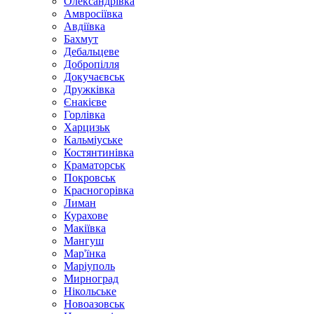
Олександрівка
Амвросіївка
Авдіївка
Бахмут
Дебальцеве
Добропілля
Докучаєвськ
Дружківка
Єнакієве
Горлівка
Харцизьк
Кальміуське
Костянтинівка
Краматорськ
Покровськ
Красногорівка
Лиман
Курахове
Макіївка
Мангуш
Мар'їнка
Маріуполь
Мирноград
Нікольське
Новоазовськ