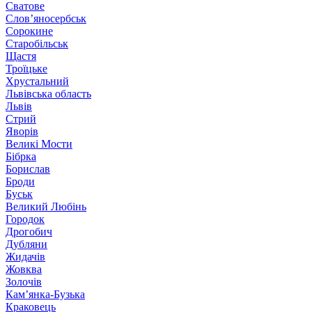
Сватове
Слов’яносербськ
Сорокине
Старобільськ
Щастя
Троїцьке
Хрустальний
Львівська область
Львів
Стрий
Яворів
Великі Мости
Бібрка
Борислав
Броди
Буськ
Великий Любінь
Городок
Дрогобич
Дубляни
Жидачів
Жовква
Золочів
Кам’янка-Бузька
Краковець