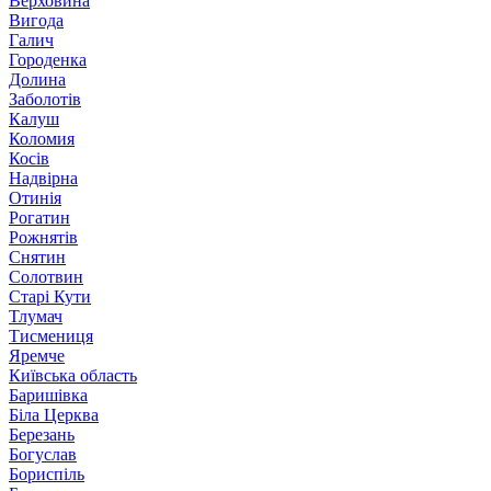
Верховина
Вигода
Галич
Городенка
Долина
Заболотів
Калуш
Коломия
Косів
Надвірна
Отинія
Рогатин
Рожнятів
Снятин
Солотвин
Старі Кути
Тлумач
Тисмениця
Яремче
Київська область
Баришівка
Біла Церква
Березань
Богуслав
Бориспіль