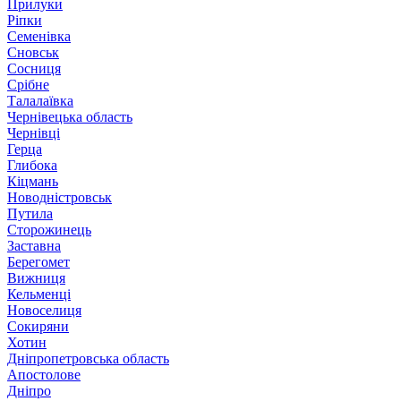
Прилуки
Ріпки
Семенівка
Сновськ
Сосниця
Срібне
Талалаївка
Чернівецька область
Чернівці
Герца
Глибока
Кіцмань
Новодністровськ
Путила
Сторожинець
Заставна
Берегомет
Вижниця
Кельменці
Новоселиця
Сокиряни
Хотин
Дніпропетровська область
Апостолове
Дніпро