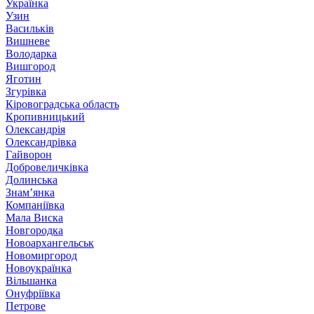
Українка
Узин
Васильків
Вишневе
Володарка
Вишгород
Яготин
Згурівка
Кіровоградська область
Кропивницький
Олександрія
Олександрівка
Гайворон
Добровеличківка
Долинська
Знам’янка
Компаніївка
Мала Виска
Новгородка
Новоархангельськ
Новомиргород
Новоукраїнка
Вільшанка
Онуфріївка
Петрове