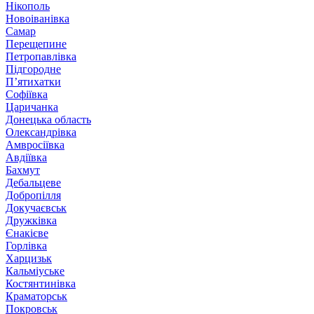
Нікополь
Новоіванівка
Самар
Перещепине
Петропавлівка
Підгородне
П’ятихатки
Софіївка
Царичанка
Донецька область
Олександрівка
Амвросіївка
Авдіївка
Бахмут
Дебальцеве
Добропілля
Докучаєвськ
Дружківка
Єнакієве
Горлівка
Харцизьк
Кальміуське
Костянтинівка
Краматорськ
Покровськ