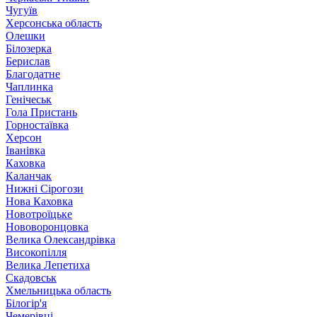
Чугуїв
Херсонська область
Олешки
Білозерка
Берислав
Благодатне
Чаплинка
Генічеськ
Гола Пристань
Горностаївка
Херсон
Іванівка
Каховка
Каланчак
Нижні Сірогози
Нова Каховка
Новотроїцьке
Нововоронцовка
Велика Олександрівка
Високопілля
Велика Лепетиха
Скадовськ
Хмельницька область
Білогір'я
Чемерівці