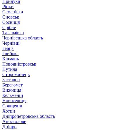
Прилуки
Ріпки
Семенівка
Сновськ
Сосниця
Срібне
Талалаївка
Чернівецька область
Чернівці
Герца
Глибока
Кіцмань
Новодністровськ
Путила
Сторожинець
Заставна
Берегомет
Вижниця
Кельменці
Новоселиця
Сокиряни
Хотин
Дніпропетровська область
Апостолове
Дніпро