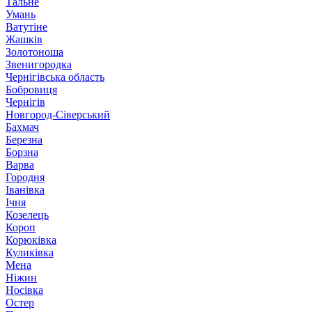
Тальне
Умань
Ватутіне
Жашків
Золотоноша
Звенигородка
Чернігівська область
Бобровиця
Чернігів
Новгород-Сіверський
Бахмач
Березна
Борзна
Варва
Городня
Іванівка
Ічня
Козелець
Короп
Корюківка
Куликівка
Мена
Ніжин
Носівка
Остер