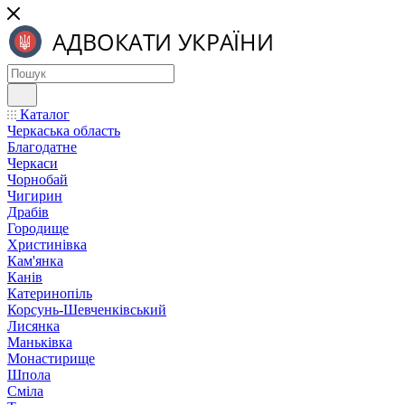
Каталог
Черкаська область
Благодатне
Черкаси
Чорнобай
Чигирин
Драбів
Городище
Христинівка
Кам'янка
Канів
Катеринопіль
Корсунь-Шевченківський
Лисянка
Маньківка
Монастирище
Шпола
Сміла