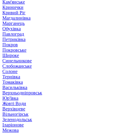
Кам'янське
Кринички
Кривий Ріг
Магдалинівка
Марганець
Обухівка
Павлоград
Петриківка
Покров
Покровське
Широке
Синельникове
Слобожанське
Солоне
Тернівка
Томаківка
Васильківка
Верхньодніпровськ
Юр'ївка
Жовті Води
Верхівцеве
Вільногірськ
Зеленодольськ
Іларіонове
Межова