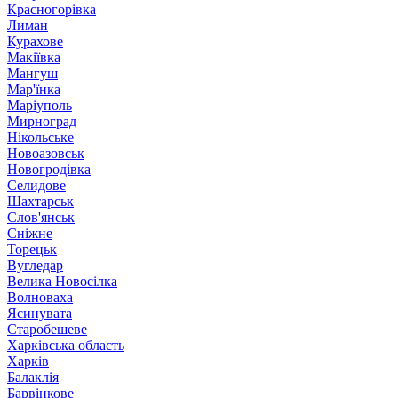
Красногорівка
Лиман
Курахове
Макіївка
Мангуш
Мар'їнка
Маріуполь
Мирноград
Нікольське
Новоазовськ
Новогродівка
Селидове
Шахтарськ
Слов'янськ
Сніжне
Торецьк
Вугледар
Велика Новосілка
Волноваха
Ясинувата
Старобешеве
Харківська область
Харків
Балаклія
Барвінкове