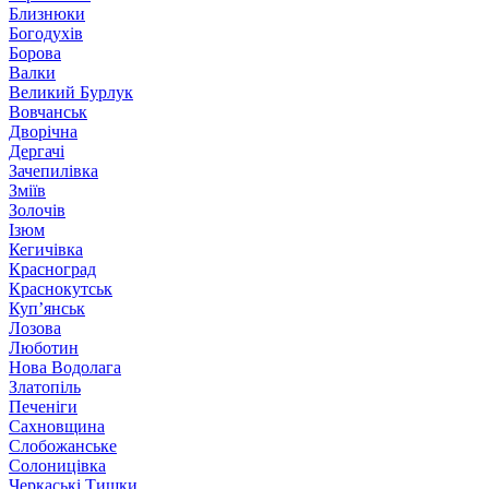
Близнюки
Богодухів
Борова
Валки
Великий Бурлук
Вовчанськ
Дворічна
Дергачі
Зачепилівка
Зміїв
Золочів
Ізюм
Кегичівка
Красноград
Краснокутськ
Куп’янськ
Лозова
Люботин
Нова Водолага
Златопіль
Печеніги
Сахновщина
Слобожанське
Солоницівка
Черкаські Тишки