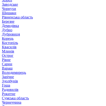
Хорол
Заводське
Чорнухи
Шишаки
Рівненська область
Березне
Демидівка
Дубно
Дубровиця
Корець
Костопіль
Квасилів
Млинів
Острог
Рівне
Сарни
Вараш
Володимирець
Зарічне
Здолбунів
Гоща
Радивилів
Рокитне
Сумська область
Чернеччина