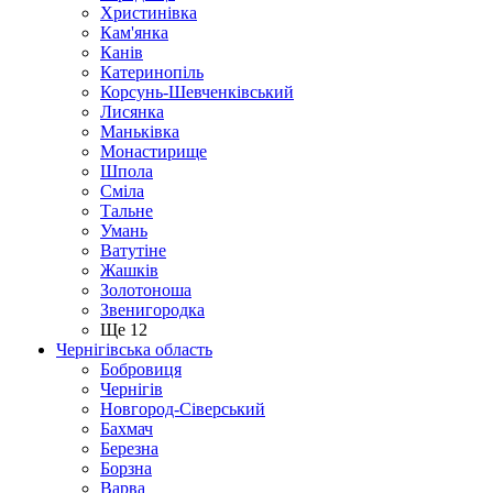
Христинівка
Кам'янка
Канів
Катеринопіль
Корсунь-Шевченківський
Лисянка
Маньківка
Монастирище
Шпола
Сміла
Тальне
Умань
Ватутіне
Жашків
Золотоноша
Звенигородка
Ще 12
Чернігівська область
Бобровиця
Чернігів
Новгород-Сіверський
Бахмач
Березна
Борзна
Варва