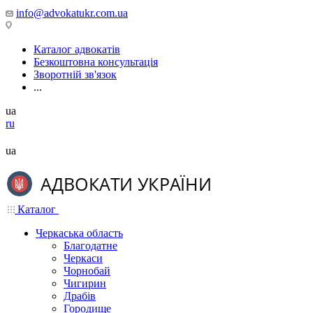
info@advokatukr.com.ua
Каталог адвокатів
Безкоштовна консультація
Зворотній зв'язок
...
ua
ru
ua
Каталог
Черкаська область
Благодатне
Черкаси
Чорнобай
Чигирин
Драбів
Городище