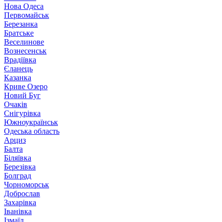
Нова Одеса
Первомайськ
Березанка
Братське
Веселинове
Вознесенськ
Врадіївка
Єланець
Казанка
Криве Озеро
Новий Буг
Очаків
Снігурівка
Южноукраїнськ
Одеська область
Арциз
Балта
Біляївка
Березівка
Болград
Чорноморськ
Доброслав
Захарівка
Іванівка
Ізмаїл