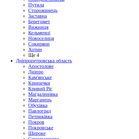
Путила
Сторожинець
Заставна
Берегомет
Вижниця
Кельменці
Новоселиця
Сокиряни
Хотин
Ще 4
Дніпропетровська область
Апостолове
Дніпро
Кам'янське
Кринички
Кривий Ріг
Магдалинівка
Марганець
Обухівка
Павлоград
Петриківка
Покров
Покровське
Широке
Синельникове