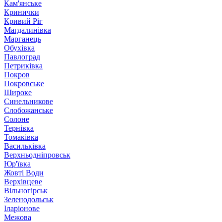
Кам'янське
Кринички
Кривий Ріг
Магдалинівка
Марганець
Обухівка
Павлоград
Петриківка
Покров
Покровське
Широке
Синельникове
Слобожанське
Солоне
Тернівка
Томаківка
Васильківка
Верхньодніпровськ
Юр'ївка
Жовті Води
Верхівцеве
Вільногірськ
Зеленодольськ
Іларіонове
Межова