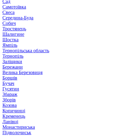
Сад
Самотоївка
Свеса
Середина-Буда
Собич
Тростянець
Шалигине
Шостка
Ямпіль
Тернопільська область
Тернопіль
Заліщики
Бережани
Велика Березовиця
Борщів
Бучач
Гусятин
Збараж
Зборів
Козова
Копичинці
Кременець
Ланівці
Монастириська
Підволочиськ