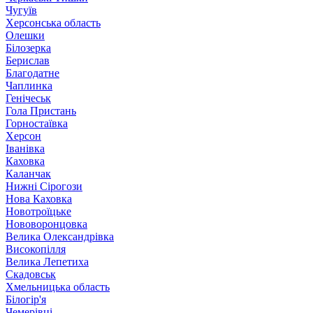
Чугуїв
Херсонська область
Олешки
Білозерка
Берислав
Благодатне
Чаплинка
Генічеськ
Гола Пристань
Горностаївка
Херсон
Іванівка
Каховка
Каланчак
Нижні Сірогози
Нова Каховка
Новотроїцьке
Нововоронцовка
Велика Олександрівка
Високопілля
Велика Лепетиха
Скадовськ
Хмельницька область
Білогір'я
Чемерівці