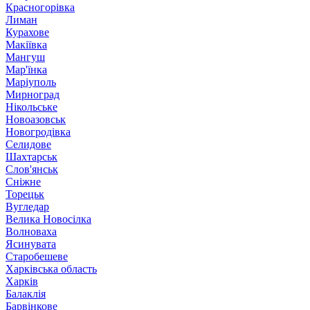
Красногорівка
Лиман
Курахове
Макіївка
Мангуш
Мар'їнка
Маріуполь
Мирноград
Нікольське
Новоазовськ
Новогродівка
Селидове
Шахтарськ
Слов'янськ
Сніжне
Торецьк
Вугледар
Велика Новосілка
Волноваха
Ясинувата
Старобешеве
Харківська область
Харків
Балаклія
Барвінкове