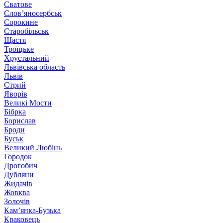
Сватове
Слов’яносербськ
Сорокине
Старобільськ
Щастя
Троїцьке
Хрустальний
Львівська область
Львів
Стрий
Яворів
Великі Мости
Бібрка
Борислав
Броди
Буськ
Великий Любінь
Городок
Дрогобич
Дубляни
Жидачів
Жовква
Золочів
Кам’янка-Бузька
Краковець