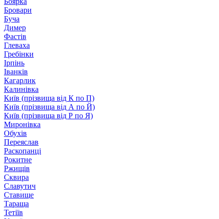
Боярка
Бровари
Буча
Димер
Фастів
Глеваха
Гребінки
Ірпінь
Іванків
Кагарлик
Калинівка
Київ (прізвища від К по П)
Київ (прізвища від А по Й)
Київ (прізвища від Р по Я)
Миронівка
Обухів
Переяслав
Раскопанці
Рокитне
Ржищів
Сквира
Славутич
Ставище
Тараща
Тетіїв