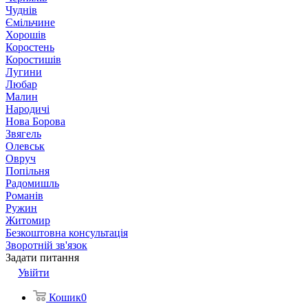
Чуднів
Ємільчине
Хорошів
Коростень
Коростишів
Лугини
Любар
Малин
Народичі
Нова Борова
Звягель
Олевськ
Овруч
Попільня
Радомишль
Романів
Ружин
Житомир
Безкоштовна консультація
Зворотній зв'язок
Задати питання
Увійти
Кошик
0