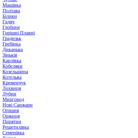
Машівка
Полтава
Білики
Гадяч
Глобине
Горішні Плавні
Градизьк
Гребінка
Диканька
Зіньків
Карлівка
Кобеляки
Козельщина
Котельва
Кременчук
Лохвиця
Лубни
Миргород
Нові Санжари
Опішня
Оржиця
Пирятин
Решетилівка
Семенівка