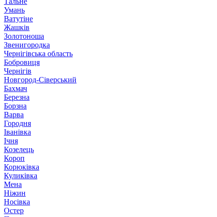
Тальне
Умань
Ватутіне
Жашків
Золотоноша
Звенигородка
Чернігівська область
Бобровиця
Чернігів
Новгород-Сіверський
Бахмач
Березна
Борзна
Варва
Городня
Іванівка
Ічня
Козелець
Короп
Корюківка
Куликівка
Мена
Ніжин
Носівка
Остер