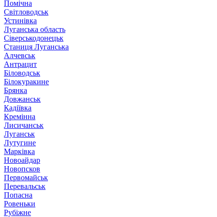
Помічна
Світловодськ
Устинівка
Луганська область
Сіверськодонецьк
Станиця Луганська
Алчевськ
Антрацит
Біловодськ
Білокуракине
Брянка
Довжанськ
Кадіївка
Кремінна
Лисичанськ
Луганськ
Лутугине
Марківка
Новоайдар
Новопсков
Первомайськ
Перевальськ
Попасна
Ровеньки
Рубіжне