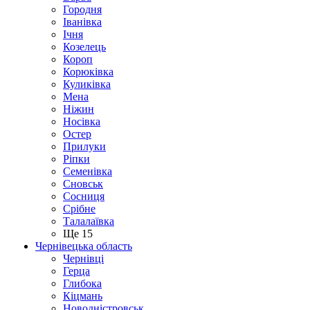
Городня
Іванівка
Ічня
Козелець
Короп
Корюківка
Куликівка
Мена
Ніжин
Носівка
Остер
Прилуки
Ріпки
Семенівка
Сновськ
Сосниця
Срібне
Талалаївка
Ще 15
Чернівецька область
Чернівці
Герца
Глибока
Кіцмань
Новодністровськ