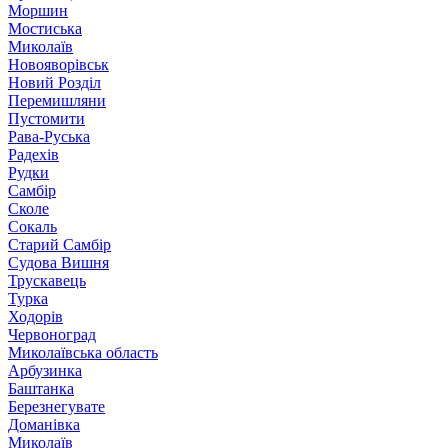
Моршин
Мостиська
Миколаїв
Новояворівськ
Новий Розділ
Перемишляни
Пустомити
Рава-Руська
Радехів
Рудки
Самбір
Сколе
Сокаль
Старий Самбір
Судова Вишня
Трускавець
Турка
Ходорів
Червоноград
Миколаївська область
Арбузинка
Баштанка
Березнегувате
Доманівка
Миколаїв