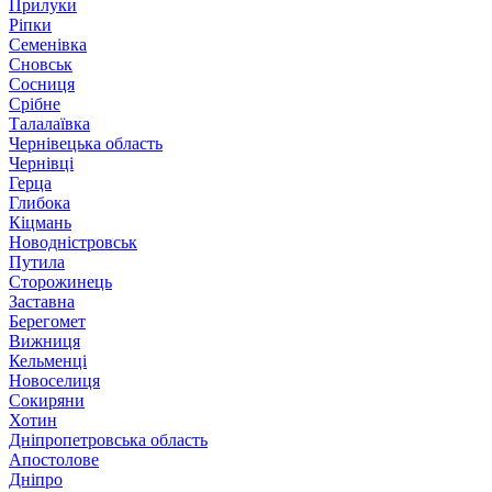
Прилуки
Ріпки
Семенівка
Сновськ
Сосниця
Срібне
Талалаївка
Чернівецька область
Чернівці
Герца
Глибока
Кіцмань
Новодністровськ
Путила
Сторожинець
Заставна
Берегомет
Вижниця
Кельменці
Новоселиця
Сокиряни
Хотин
Дніпропетровська область
Апостолове
Дніпро