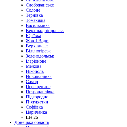
Слобожанське
Солоне
Тернівка
Томаківка
Васильківка
Верхньодніпровськ
Юр'ївка
Жовті Води
Верхівцеве
Вільногірськ
Зеленодольськ
Іларіонове
Межова
Нікополь
Новоіванівка
Самар
Перещепине
Петропавлівка
Підгородне
П’ятихатки
Софіївка
Царичанка
Ще 26
Донецька область