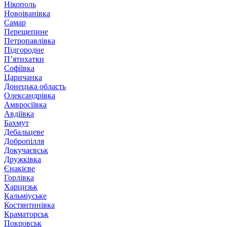
Нікополь
Новоіванівка
Самар
Перещепине
Петропавлівка
Підгородне
П’ятихатки
Софіївка
Царичанка
Донецька область
Олександрівка
Амвросіївка
Авдіївка
Бахмут
Дебальцеве
Добропілля
Докучаєвськ
Дружківка
Єнакієве
Горлівка
Харцизьк
Кальміуське
Костянтинівка
Краматорськ
Покровськ