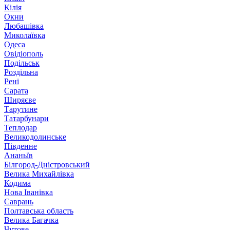
Кілія
Окни
Любашівка
Миколаївка
Одеса
Овідіополь
Подільськ
Роздільна
Рені
Сарата
Ширяєве
Тарутине
Татарбунари
Теплодар
Великодолинське
Південне
Ананьїв
Білгород-Дністровський
Велика Михайлівка
Кодима
Нова Іванівка
Саврань
Полтавська область
Велика Багачка
Чутове