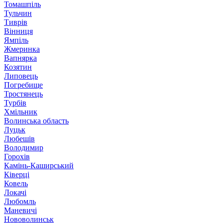
Томашпіль
Тульчин
Тиврів
Вінниця
Ямпіль
Жмеринка
Вапнярка
Козятин
Липовець
Погребище
Тростянець
Турбів
Хмільник
Волинська область
Луцьк
Любешів
Володимир
Горохів
Камінь-Каширський
Ківерці
Ковель
Локачі
Любомль
Маневичі
Нововолинськ