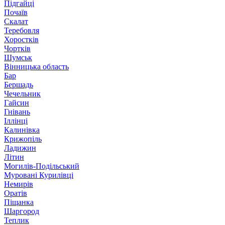
Підгайці
Почаїв
Скалат
Теребовля
Хоростків
Чортків
Шумськ
Вінницька область
Бар
Бершадь
Чечельник
Гайсин
Гнівань
Іллінці
Калинівка
Крижопіль
Ладижин
Літин
Могилів-Подільський
Муровані Курилівці
Немирів
Оратів
Піщанка
Шаргород
Теплик