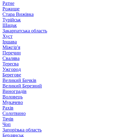
Ратне
Рожище
Стара Вижівка
Турійськ
Шацьк
Закарпатська область
Хуст
Іршава
Міжгір'я
Перечин
Свалява
Тересва
Ужгород
Берегове
Великий Бичків
Великий Березний
Виноградів
Воловець
Мукачево
Рахів
Солотвино
Тячів
Чоп
Запорізька область
Бердянськ