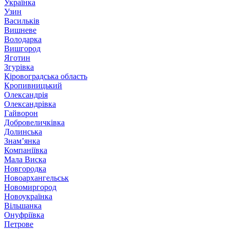
Українка
Узин
Васильків
Вишневе
Володарка
Вишгород
Яготин
Згурівка
Кіровоградська область
Кропивницький
Олександрія
Олександрівка
Гайворон
Добровеличківка
Долинська
Знам’янка
Компаніївка
Мала Виска
Новгородка
Новоархангельськ
Новомиргород
Новоукраїнка
Вільшанка
Онуфріївка
Петрове