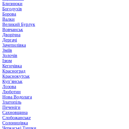
Близнюки
Богодухів
Борова
Валки
Великий Бурлук
Вовчанськ
Дворічна
Дергачі
Зачепилівка
Зміїв
Золочів
Ізюм
Кегичівка
Красноград
Краснокутськ
Куп’янськ
Лозова
Люботин
Нова Водолага
Златопіль
Печеніги
Сахновщина
Слобожанське
Солоницівка
Черкаські Тишки