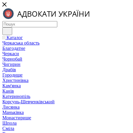
Каталог
Черкаська область
Благодатне
Черкаси
Чорнобай
Чигирин
Драбів
Городище
Христинівка
Кам'янка
Канів
Катеринопіль
Корсунь-Шевченківський
Лисянка
Маньківка
Монастирище
Шпола
Сміла