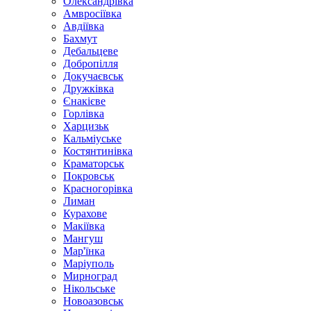
Олександрівка
Амвросіївка
Авдіївка
Бахмут
Дебальцеве
Добропілля
Докучаєвськ
Дружківка
Єнакієве
Горлівка
Харцизьк
Кальміуське
Костянтинівка
Краматорськ
Покровськ
Красногорівка
Лиман
Курахове
Макіївка
Мангуш
Мар'їнка
Маріуполь
Мирноград
Нікольське
Новоазовськ