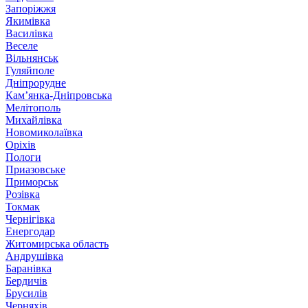
Запоріжжя
Якимівка
Василівка
Веселе
Вільнянськ
Гуляйполе
Дніпрорудне
Кам’янка-Дніпровська
Мелітополь
Михайлівка
Новомиколаївка
Оріхів
Пологи
Приазовське
Приморськ
Розівка
Токмак
Чернігівка
Енергодар
Житомирська область
Андрушівка
Баранівка
Бердичів
Брусилів
Черняхів