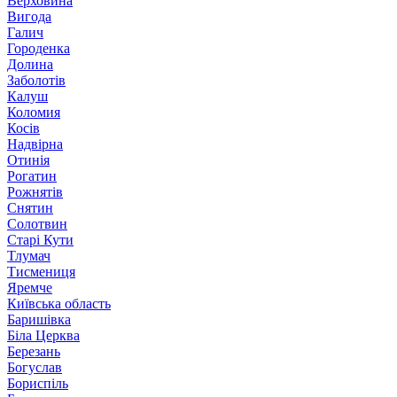
Верховина
Вигода
Галич
Городенка
Долина
Заболотів
Калуш
Коломия
Косів
Надвірна
Отинія
Рогатин
Рожнятів
Снятин
Солотвин
Старі Кути
Тлумач
Тисмениця
Яремче
Київська область
Баришівка
Біла Церква
Березань
Богуслав
Бориспіль