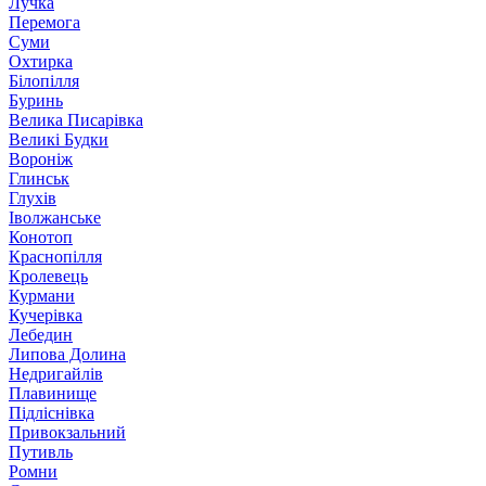
Лучка
Перемога
Суми
Охтирка
Білопілля
Буринь
Велика Писарівка
Великі Будки
Вороніж
Глинськ
Глухів
Іволжанське
Конотоп
Краснопілля
Кролевець
Курмани
Кучерівка
Лебедин
Липова Долина
Недригайлів
Плавинище
Підліснівка
Привокзальний
Путивль
Ромни