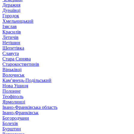
Деражня
Дунаївці
Городок
Хмельницький
Ізяслав
Красилів
Летичів
Нетішин
Шепетівка
Славута
Стара Синява
Старокостянтинів
Віньківці
Волочиськ
Кам’янець-Подільський
Нова Ушиця
Полонне
Теофіполь
Ярмолинці
Івано-Франківська область
Івано-Франківськ
Богородчани
Болехів
Бурштин