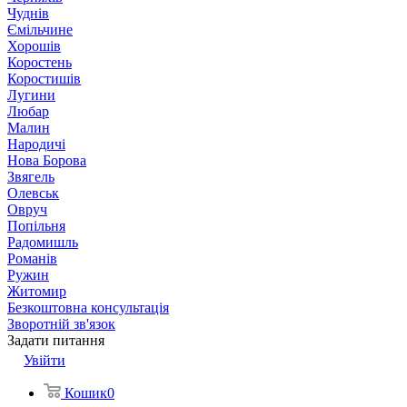
Чуднів
Ємільчине
Хорошів
Коростень
Коростишів
Лугини
Любар
Малин
Народичі
Нова Борова
Звягель
Олевськ
Овруч
Попільня
Радомишль
Романів
Ружин
Житомир
Безкоштовна консультація
Зворотній зв'язок
Задати питання
Увійти
Кошик
0