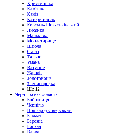
Христинівка
Кам'янка
Канів
Катеринопіль
Корсунь-Шевченківський
Лисянка
Маньківка
Монастирище
Шпола
Сміла
Тальне
Умань
Ватутіне
Жашків
Золотоноша
Звенигородка
Ще 12
Чернігівська область
Бобровиця
Чернігів
Новгород-Сіверський
Бахмач
Березна
Борзна
Варва