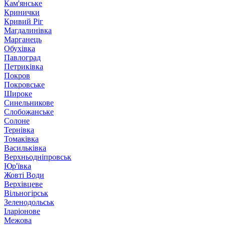
Кам'янське
Кринички
Кривий Ріг
Магдалинівка
Марганець
Обухівка
Павлоград
Петриківка
Покров
Покровське
Широке
Синельникове
Слобожанське
Солоне
Тернівка
Томаківка
Васильківка
Верхньодніпровськ
Юр'ївка
Жовті Води
Верхівцеве
Вільногірськ
Зеленодольськ
Іларіонове
Межова