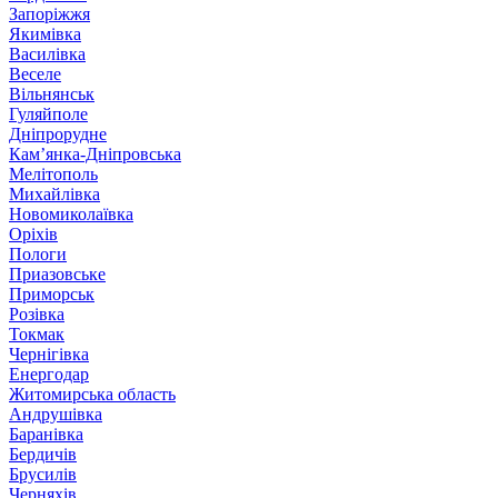
Запоріжжя
Якимівка
Василівка
Веселе
Вільнянськ
Гуляйполе
Дніпрорудне
Кам’янка-Дніпровська
Мелітополь
Михайлівка
Новомиколаївка
Оріхів
Пологи
Приазовське
Приморськ
Розівка
Токмак
Чернігівка
Енергодар
Житомирська область
Андрушівка
Баранівка
Бердичів
Брусилів
Черняхів