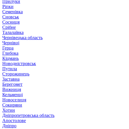
Прилуки
Ріпки
Семенівка
Сновськ
Сосниця
Срібне
Талалаївка
Чернівецька область
Чернівці
Герца
Глибока
Кіцмань
Новодністровськ
Путила
Сторожинець
Заставна
Берегомет
Вижниця
Кельменці
Новоселиця
Сокиряни
Хотин
Дніпропетровська область
Апостолове
Дніпро