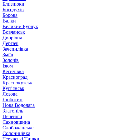
Близнюки
Богодухів
Борова
Валки
Великий Бурлук
Вовчанськ
Дворічна
Дергачі
Зачепилівка
Зміїв
Золочів
Ізюм
Кегичівка
Красноград
Краснокутськ
Куп’янськ
Лозова
Люботин
Нова Водолага
Златопіль
Печеніги
Сахновщина
Слобожанське
Солоницівка
Черкаські Тишки