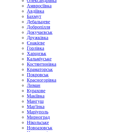
Олександрівка
Амвросіївка
Авдіївка
Бахмут
Дебальцеве
Добропілля
Докучаєвськ
Дружківка
Єнакієве
Горлівка
Харцизьк
Кальміуське
Костянтинівка
Краматорськ
Покровськ
Красногорівка
Лиман
Курахове
Макіївка
Мангуш
Мар'їнка
Маріуполь
Мирноград
Нікольське
Новоазовськ