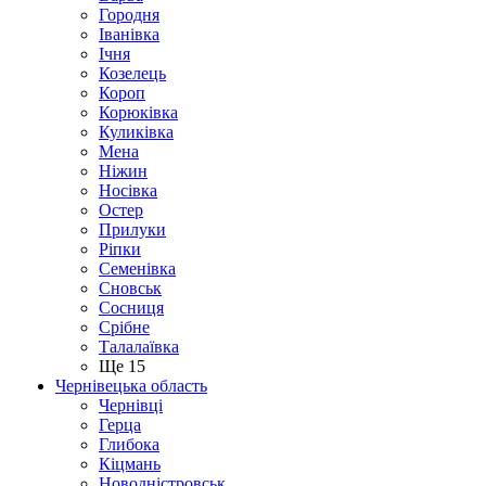
Городня
Іванівка
Ічня
Козелець
Короп
Корюківка
Куликівка
Мена
Ніжин
Носівка
Остер
Прилуки
Ріпки
Семенівка
Сновськ
Сосниця
Срібне
Талалаївка
Ще 15
Чернівецька область
Чернівці
Герца
Глибока
Кіцмань
Новодністровськ