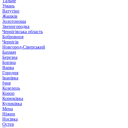
Тальне
Умань
Ватутіне
Жашків
Золотоноша
Звенигородка
Чернігівська область
Бобровиця
Чернігів
Новгород-Сіверський
Бахмач
Березна
Борзна
Варва
Городня
Іванівка
Ічня
Козелець
Короп
Корюківка
Куликівка
Мена
Ніжин
Носівка
Остер