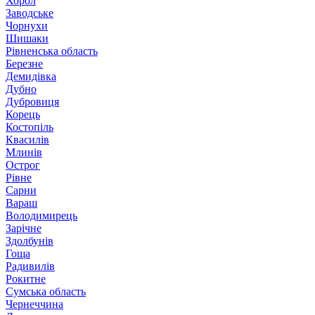
Хорол
Заводське
Чорнухи
Шишаки
Рівненська область
Березне
Демидівка
Дубно
Дубровиця
Корець
Костопіль
Квасилів
Млинів
Острог
Рівне
Сарни
Вараш
Володимирець
Зарічне
Здолбунів
Гоща
Радивилів
Рокитне
Сумська область
Чернеччина