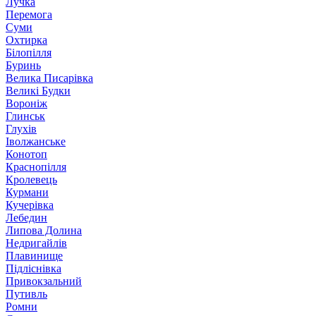
Лучка
Перемога
Суми
Охтирка
Білопілля
Буринь
Велика Писарівка
Великі Будки
Вороніж
Глинськ
Глухів
Іволжанське
Конотоп
Краснопілля
Кролевець
Курмани
Кучерівка
Лебедин
Липова Долина
Недригайлів
Плавинище
Підліснівка
Привокзальний
Путивль
Ромни