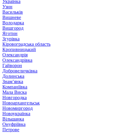
Українка
Узин
Васильків
Вишневе
Володарка
Вишгород
Яготин
Згурівка
Кіровоградська область
Кропивницький
Олександрія
Олександрівка
Гайворон
Добровеличківка
Долинська
Знам’янка
Компаніївка
Мала Виска
Новгородка
Новоархангельськ
Новомиргород
Новоукраїнка
Вільшанка
Онуфріївка
Петрове