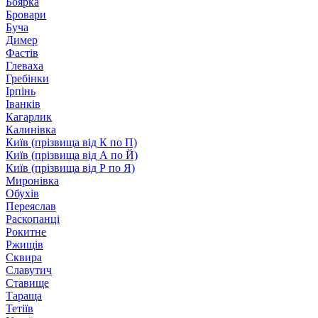
Боярка
Бровари
Буча
Димер
Фастів
Глеваха
Гребінки
Ірпінь
Іванків
Кагарлик
Калинівка
Київ (прізвища від К по П)
Київ (прізвища від А по Й)
Київ (прізвища від Р по Я)
Миронівка
Обухів
Переяслав
Раскопанці
Рокитне
Ржищів
Сквира
Славутич
Ставище
Тараща
Тетіїв