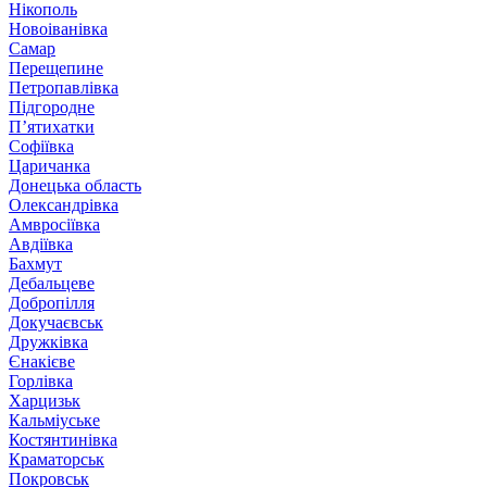
Нікополь
Новоіванівка
Самар
Перещепине
Петропавлівка
Підгородне
П’ятихатки
Софіївка
Царичанка
Донецька область
Олександрівка
Амвросіївка
Авдіївка
Бахмут
Дебальцеве
Добропілля
Докучаєвськ
Дружківка
Єнакієве
Горлівка
Харцизьк
Кальміуське
Костянтинівка
Краматорськ
Покровськ