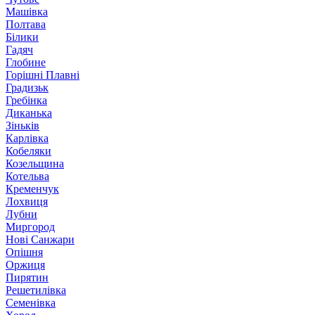
Машівка
Полтава
Білики
Гадяч
Глобине
Горішні Плавні
Градизьк
Гребінка
Диканька
Зіньків
Карлівка
Кобеляки
Козельщина
Котельва
Кременчук
Лохвиця
Лубни
Миргород
Нові Санжари
Опішня
Оржиця
Пирятин
Решетилівка
Семенівка