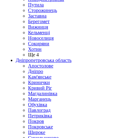
Путила
Сторожинець
Заставна
Берегомет
Вижниця
Кельменці
Новоселиця
Сокиряни
Хотин
Ще 4
Дніпропетровська область
Апостолове
Дніпро
Кам'янське
Кринички
Кривий Ріг
Магдалинівка
Марганець
Обухівка
Павлоград
Петриківка
Покров
Покровське
Широке
Синельникове