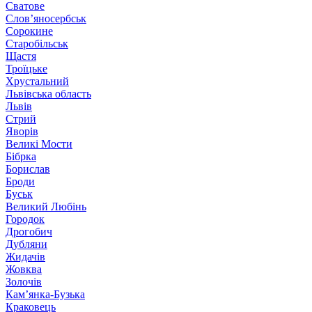
Сватове
Слов’яносербськ
Сорокине
Старобільськ
Щастя
Троїцьке
Хрустальний
Львівська область
Львів
Стрий
Яворів
Великі Мости
Бібрка
Борислав
Броди
Буськ
Великий Любінь
Городок
Дрогобич
Дубляни
Жидачів
Жовква
Золочів
Кам’янка-Бузька
Краковець