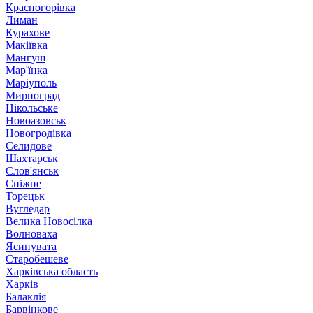
Красногорівка
Лиман
Курахове
Макіївка
Мангуш
Мар'їнка
Маріуполь
Мирноград
Нікольське
Новоазовськ
Новогродівка
Селидове
Шахтарськ
Слов'янськ
Сніжне
Торецьк
Вугледар
Велика Новосілка
Волноваха
Ясинувата
Старобешеве
Харківська область
Харків
Балаклія
Барвінкове