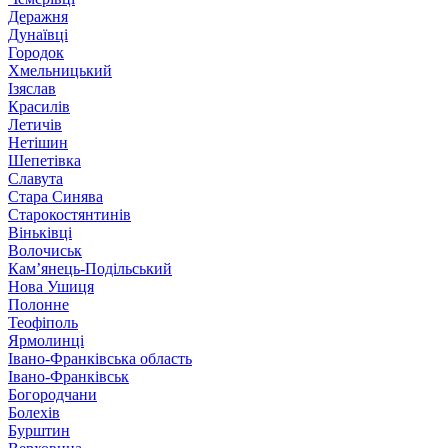
Деражня
Дунаївці
Городок
Хмельницький
Ізяслав
Красилів
Летичів
Нетішин
Шепетівка
Славута
Стара Синява
Старокостянтинів
Віньківці
Волочиськ
Кам’янець-Подільський
Нова Ушиця
Полонне
Теофіполь
Ярмолинці
Івано-Франківська область
Івано-Франківськ
Богородчани
Болехів
Бурштин