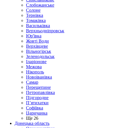
Слобожанське
Солоне
Тернівка
Томаківка
Васильківка
Верхньодніпровськ
Юр'ївка
Жовті Води
Верхівцеве
Вільногірськ
Зеленодольськ
Іларіонове
Межова
Нікополь
Новоіванівка
Самар
Перещепине
Петропавлівка
Підгородне
П’ятихатки
Софіївка
Царичанка
Ще 26
Донецька область