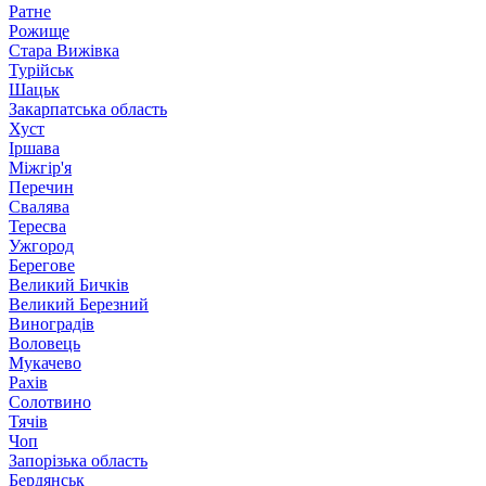
Ратне
Рожище
Стара Вижівка
Турійськ
Шацьк
Закарпатська область
Хуст
Іршава
Міжгір'я
Перечин
Свалява
Тересва
Ужгород
Берегове
Великий Бичків
Великий Березний
Виноградів
Воловець
Мукачево
Рахів
Солотвино
Тячів
Чоп
Запорізька область
Бердянськ