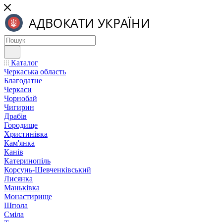
Каталог
Черкаська область
Благодатне
Черкаси
Чорнобай
Чигирин
Драбів
Городище
Христинівка
Кам'янка
Канів
Катеринопіль
Корсунь-Шевченківський
Лисянка
Маньківка
Монастирище
Шпола
Сміла