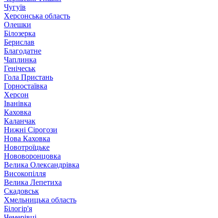
Чугуїв
Херсонська область
Олешки
Білозерка
Берислав
Благодатне
Чаплинка
Генічеськ
Гола Пристань
Горностаївка
Херсон
Іванівка
Каховка
Каланчак
Нижні Сірогози
Нова Каховка
Новотроїцьке
Нововоронцовка
Велика Олександрівка
Високопілля
Велика Лепетиха
Скадовськ
Хмельницька область
Білогір'я
Чемерівці