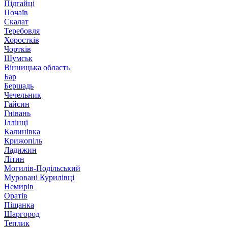
Підгайці
Почаїв
Скалат
Теребовля
Хоростків
Чортків
Шумськ
Вінницька область
Бар
Бершадь
Чечельник
Гайсин
Гнівань
Іллінці
Калинівка
Крижопіль
Ладижин
Літин
Могилів-Подільський
Муровані Курилівці
Немирів
Оратів
Піщанка
Шаргород
Теплик