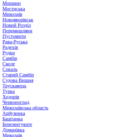
Моршин
Мостиська
Миколаїв
Новояворівськ
Новий Розділ
Перемишляни
Пустомити
Рава-Руська
Радехів
Рудки
Самбір
Сколе
Сокаль
Старий Самбір
Судова Вишня
Трускавець
Турка
Ходорів
Червоноград
Миколаївська область
Арбузинка
Баштанка
Березнегувате
Доманівка
Миколаїв