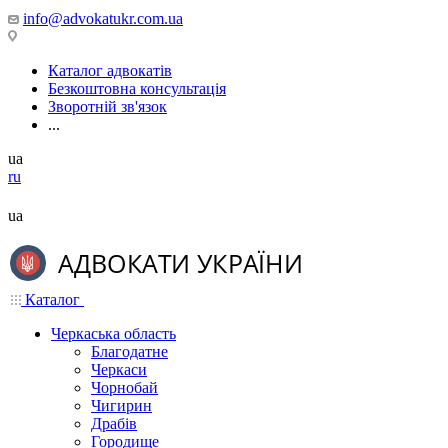
info@advokatukr.com.ua
Каталог адвокатів
Безкоштовна консультація
Зворотній зв'язок
...
ua
ru
ua
Каталог
Черкаська область
Благодатне
Черкаси
Чорнобай
Чигирин
Драбів
Городище