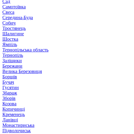
Сад
Самотоївка
Свеса
Середина-Буда
Собич
Тростянець
Шалигине
Шостка
Ямпіль
Тернопільська область
Тернопіль
Заліщики
Бережани
Велика Березовиця
Борщів
Бучач
Гусятин
Збараж
Зборів
Козова
Копичинці
Кременець
Ланівці
Монастириська
Підволочиськ