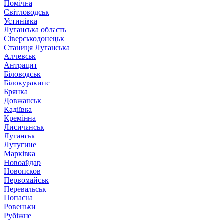
Помічна
Світловодськ
Устинівка
Луганська область
Сіверськодонецьк
Станиця Луганська
Алчевськ
Антрацит
Біловодськ
Білокуракине
Брянка
Довжанськ
Кадіївка
Кремінна
Лисичанськ
Луганськ
Лутугине
Марківка
Новоайдар
Новопсков
Первомайськ
Перевальськ
Попасна
Ровеньки
Рубіжне