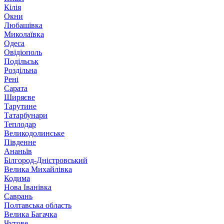
Кілія
Окни
Любашівка
Миколаївка
Одеса
Овідіополь
Подільськ
Роздільна
Рені
Сарата
Ширяєве
Тарутине
Татарбунари
Теплодар
Великодолинське
Південне
Ананьїв
Білгород-Дністровський
Велика Михайлівка
Кодима
Нова Іванівка
Саврань
Полтавська область
Велика Багачка
Чутове