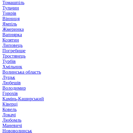
Томашпіль
Тульчин
Тиврів
Вінниця
Ямпіль
Жмеринка
Вапнярка
Козятин
Липовець
Погребище
Тростянець
Турбів
Хмільник
Волинська область
Луцьк
Любешів
Володимир
Горохів
Камінь-Каширський
Ківерці
Ковель
Локачі
Любомль
Маневичі
Нововолинськ