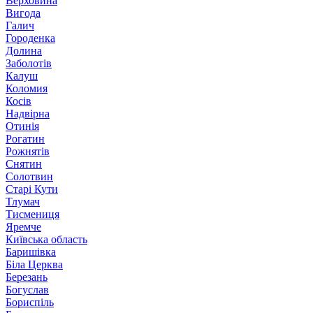
Верховина
Вигода
Галич
Городенка
Долина
Заболотів
Калуш
Коломия
Косів
Надвірна
Отинія
Рогатин
Рожнятів
Снятин
Солотвин
Старі Кути
Тлумач
Тисмениця
Яремче
Київська область
Баришівка
Біла Церква
Березань
Богуслав
Бориспіль