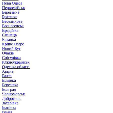
Нова Одеса
Первомайськ
Березанка
Братське
Веселинове
Вознесенськ
Врадіївка
Єланець
Казанка
Криве Озеро
Новий Буг
Очаків
Снігурівка
Южноукраїнськ
Одеська область
Арциз
Балта
Біляївка
Березівка
Болград
Чорноморськ
Доброслав
Захарівка
Іванівка
Ізмаїл