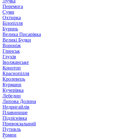
Лучка
Перемога
Суми
Охтирка
Білопілля
Буринь
Велика Писарівка
Великі Будки
Вороніж
Глинськ
Глухів
Іволжанське
Конотоп
Краснопілля
Кролевець
Курмани
Кучерівка
Лебедин
Липова Долина
Недригайлів
Плавинище
Підліснівка
Привокзальний
Путивль
Ромни