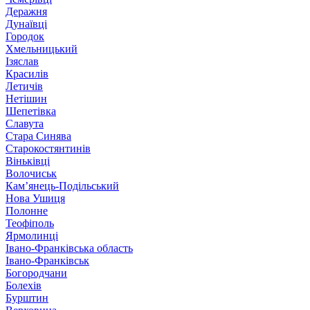
Деражня
Дунаївці
Городок
Хмельницький
Ізяслав
Красилів
Летичів
Нетішин
Шепетівка
Славута
Стара Синява
Старокостянтинів
Віньківці
Волочиськ
Кам’янець-Подільський
Нова Ушиця
Полонне
Теофіполь
Ярмолинці
Івано-Франківська область
Івано-Франківськ
Богородчани
Болехів
Бурштин