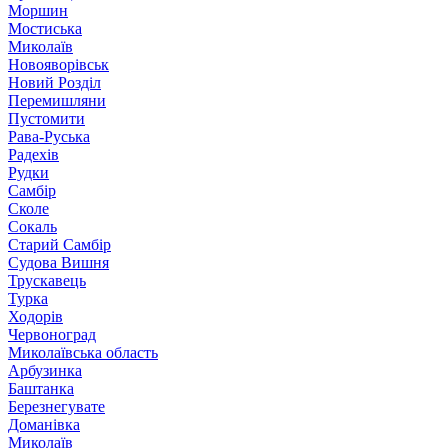
Моршин
Мостиська
Миколаїв
Новояворівськ
Новий Розділ
Перемишляни
Пустомити
Рава-Руська
Радехів
Рудки
Самбір
Сколе
Сокаль
Старий Самбір
Судова Вишня
Трускавець
Турка
Ходорів
Червоноград
Миколаївська область
Арбузинка
Баштанка
Березнегувате
Доманівка
Миколаїв