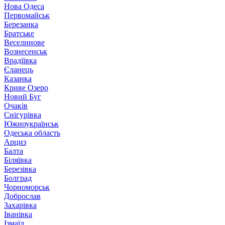
Нова Одеса
Первомайськ
Березанка
Братське
Веселинове
Вознесенськ
Врадіївка
Єланець
Казанка
Криве Озеро
Новий Буг
Очаків
Снігурівка
Южноукраїнськ
Одеська область
Арциз
Балта
Біляївка
Березівка
Болград
Чорноморськ
Доброслав
Захарівка
Іванівка
Ізмаїл