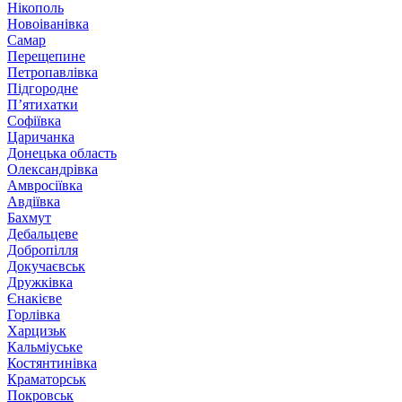
Нікополь
Новоіванівка
Самар
Перещепине
Петропавлівка
Підгородне
П’ятихатки
Софіївка
Царичанка
Донецька область
Олександрівка
Амвросіївка
Авдіївка
Бахмут
Дебальцеве
Добропілля
Докучаєвськ
Дружківка
Єнакієве
Горлівка
Харцизьк
Кальміуське
Костянтинівка
Краматорськ
Покровськ