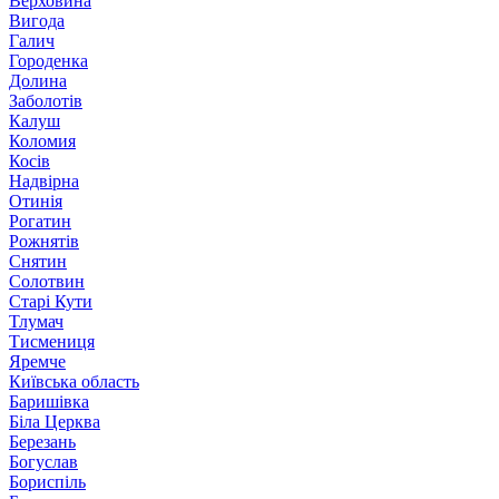
Верховина
Вигода
Галич
Городенка
Долина
Заболотів
Калуш
Коломия
Косів
Надвірна
Отинія
Рогатин
Рожнятів
Снятин
Солотвин
Старі Кути
Тлумач
Тисмениця
Яремче
Київська область
Баришівка
Біла Церква
Березань
Богуслав
Бориспіль