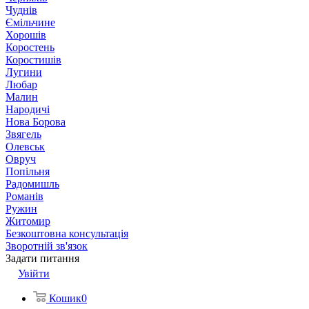
Чуднів
Ємільчине
Хорошів
Коростень
Коростишів
Лугини
Любар
Малин
Народичі
Нова Борова
Звягель
Олевськ
Овруч
Попільня
Радомишль
Романів
Ружин
Житомир
Безкоштовна консультація
Зворотній зв'язок
Задати питання
Увійти
Кошик
0