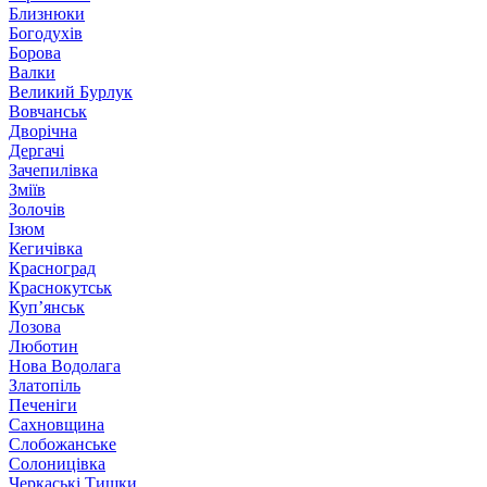
Близнюки
Богодухів
Борова
Валки
Великий Бурлук
Вовчанськ
Дворічна
Дергачі
Зачепилівка
Зміїв
Золочів
Ізюм
Кегичівка
Красноград
Краснокутськ
Куп’янськ
Лозова
Люботин
Нова Водолага
Златопіль
Печеніги
Сахновщина
Слобожанське
Солоницівка
Черкаські Тишки