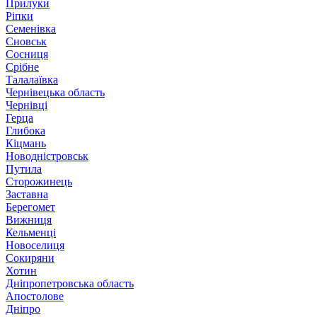
Прилуки
Ріпки
Семенівка
Сновськ
Сосниця
Срібне
Талалаївка
Чернівецька область
Чернівці
Герца
Глибока
Кіцмань
Новодністровськ
Путила
Сторожинець
Заставна
Берегомет
Вижниця
Кельменці
Новоселиця
Сокиряни
Хотин
Дніпропетровська область
Апостолове
Дніпро