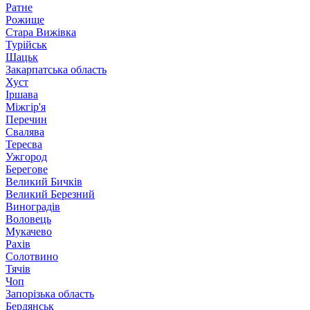
Ратне
Рожище
Стара Вижівка
Турійськ
Шацьк
Закарпатська область
Хуст
Іршава
Міжгір'я
Перечин
Свалява
Тересва
Ужгород
Берегове
Великий Бичків
Великий Березний
Виноградів
Воловець
Мукачево
Рахів
Солотвино
Тячів
Чоп
Запорізька область
Бердянськ