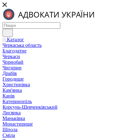
Каталог
Черкаська область
Благодатне
Черкаси
Чорнобай
Чигирин
Драбів
Городище
Христинівка
Кам'янка
Канів
Катеринопіль
Корсунь-Шевченківський
Лисянка
Маньківка
Монастирище
Шпола
Сміла