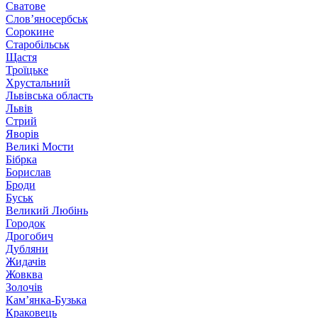
Сватове
Слов’яносербськ
Сорокине
Старобільськ
Щастя
Троїцьке
Хрустальний
Львівська область
Львів
Стрий
Яворів
Великі Мости
Бібрка
Борислав
Броди
Буськ
Великий Любінь
Городок
Дрогобич
Дубляни
Жидачів
Жовква
Золочів
Кам’янка-Бузька
Краковець