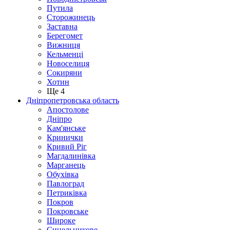
Путила
Сторожинець
Заставна
Берегомет
Вижниця
Кельменці
Новоселиця
Сокиряни
Хотин
Ще 4
Дніпропетровська область
Апостолове
Дніпро
Кам'янське
Кринички
Кривий Ріг
Магдалинівка
Марганець
Обухівка
Павлоград
Петриківка
Покров
Покровське
Широке
Синельникове