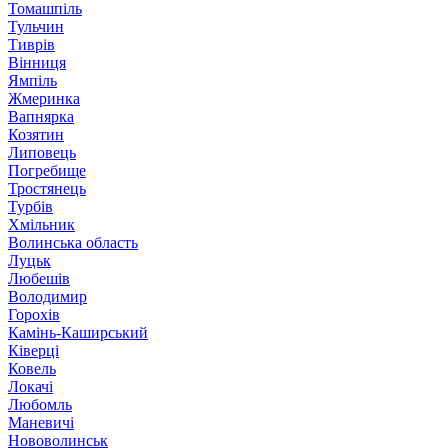
Томашпіль
Тульчин
Тиврів
Вінниця
Ямпіль
Жмеринка
Вапнярка
Козятин
Липовець
Погребище
Тростянець
Турбів
Хмільник
Волинська область
Луцьк
Любешів
Володимир
Горохів
Камінь-Каширський
Ківерці
Ковель
Локачі
Любомль
Маневичі
Нововолинськ