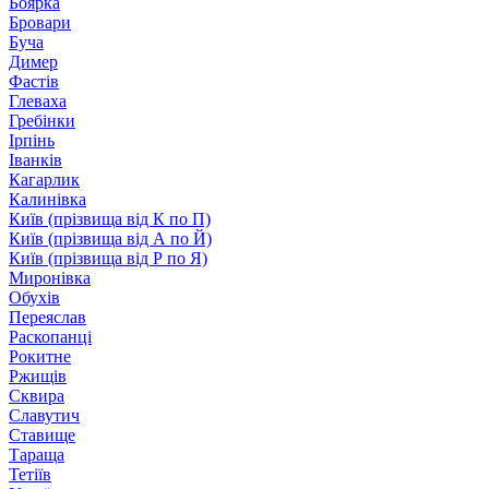
Боярка
Бровари
Буча
Димер
Фастів
Глеваха
Гребінки
Ірпінь
Іванків
Кагарлик
Калинівка
Київ (прізвища від К по П)
Київ (прізвища від А по Й)
Київ (прізвища від Р по Я)
Миронівка
Обухів
Переяслав
Раскопанці
Рокитне
Ржищів
Сквира
Славутич
Ставище
Тараща
Тетіїв