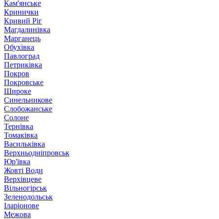
Кам'янське
Кринички
Кривий Ріг
Магдалинівка
Марганець
Обухівка
Павлоград
Петриківка
Покров
Покровське
Широке
Синельникове
Слобожанське
Солоне
Тернівка
Томаківка
Васильківка
Верхньодніпровськ
Юр'ївка
Жовті Води
Верхівцеве
Вільногірськ
Зеленодольськ
Іларіонове
Межова