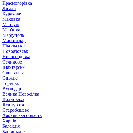
Красногорівка
Лиман
Курахове
Макіївка
Мангуш
Мар'їнка
Маріуполь
Мирноград
Нікольське
Новоазовськ
Новогродівка
Селидове
Шахтарськ
Слов'янськ
Сніжне
Торецьк
Вугледар
Велика Новосілка
Волноваха
Ясинувата
Старобешеве
Харківська область
Харків
Балаклія
Барвінкове