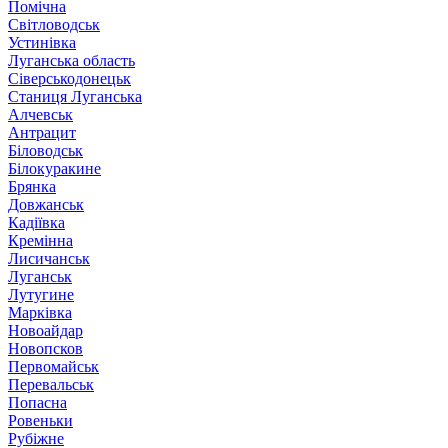
Помічна
Світловодськ
Устинівка
Луганська область
Сіверськодонецьк
Станиця Луганська
Алчевськ
Антрацит
Біловодськ
Білокуракине
Брянка
Довжанськ
Кадіївка
Кремінна
Лисичанськ
Луганськ
Лутугине
Марківка
Новоайдар
Новопсков
Первомайськ
Перевальськ
Попасна
Ровеньки
Рубіжне