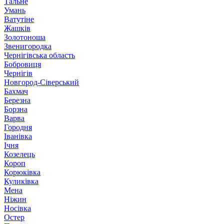
Тальне
Умань
Ватутіне
Жашків
Золотоноша
Звенигородка
Чернігівська область
Бобровиця
Чернігів
Новгород-Сіверський
Бахмач
Березна
Борзна
Варва
Городня
Іванівка
Ічня
Козелець
Короп
Корюківка
Куликівка
Мена
Ніжин
Носівка
Остер