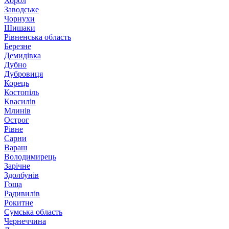
Хорол
Заводське
Чорнухи
Шишаки
Рівненська область
Березне
Демидівка
Дубно
Дубровиця
Корець
Костопіль
Квасилів
Млинів
Острог
Рівне
Сарни
Вараш
Володимирець
Зарічне
Здолбунів
Гоща
Радивилів
Рокитне
Сумська область
Чернеччина