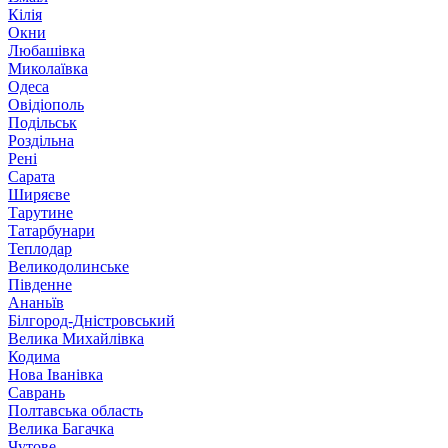
Кілія
Окни
Любашівка
Миколаївка
Одеса
Овідіополь
Подільськ
Роздільна
Рені
Сарата
Ширяєве
Тарутине
Татарбунари
Теплодар
Великодолинське
Південне
Ананьїв
Білгород-Дністровський
Велика Михайлівка
Кодима
Нова Іванівка
Саврань
Полтавська область
Велика Багачка
Чутове