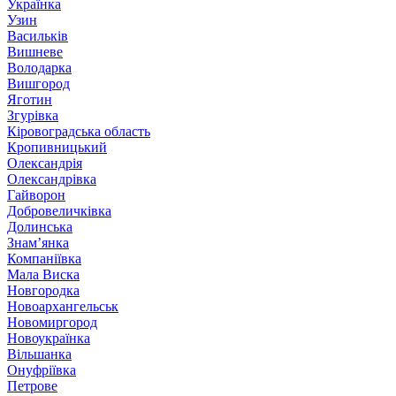
Українка
Узин
Васильків
Вишневе
Володарка
Вишгород
Яготин
Згурівка
Кіровоградська область
Кропивницький
Олександрія
Олександрівка
Гайворон
Добровеличківка
Долинська
Знам’янка
Компаніївка
Мала Виска
Новгородка
Новоархангельськ
Новомиргород
Новоукраїнка
Вільшанка
Онуфріївка
Петрове