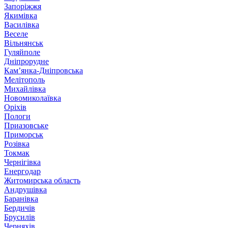
Запоріжжя
Якимівка
Василівка
Веселе
Вільнянськ
Гуляйполе
Дніпрорудне
Кам’янка-Дніпровська
Мелітополь
Михайлівка
Новомиколаївка
Оріхів
Пологи
Приазовське
Приморськ
Розівка
Токмак
Чернігівка
Енергодар
Житомирська область
Андрушівка
Баранівка
Бердичів
Брусилів
Черняхів