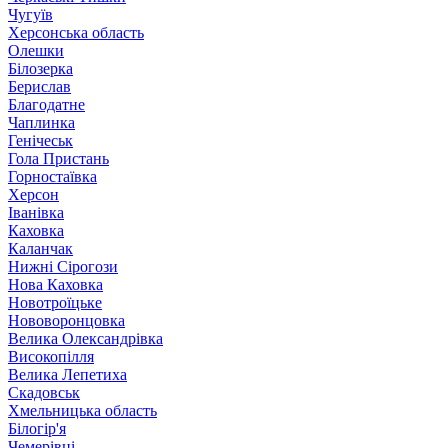
Чугуїв
Херсонська область
Олешки
Білозерка
Берислав
Благодатне
Чаплинка
Генічеськ
Гола Пристань
Горностаївка
Херсон
Іванівка
Каховка
Каланчак
Нижні Сірогози
Нова Каховка
Новотроїцьке
Нововоронцовка
Велика Олександрівка
Високопілля
Велика Лепетиха
Скадовськ
Хмельницька область
Білогір'я
Чемерівці