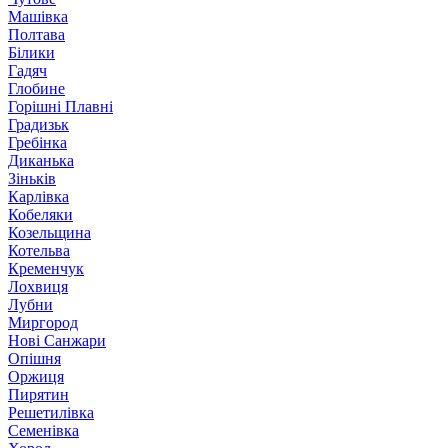
Машівка
Полтава
Білики
Гадяч
Глобине
Горішні Плавні
Градизьк
Гребінка
Диканька
Зіньків
Карлівка
Кобеляки
Козельщина
Котельва
Кременчук
Лохвиця
Лубни
Миргород
Нові Санжари
Опішня
Оржиця
Пирятин
Решетилівка
Семенівка