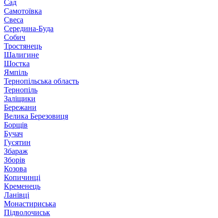
Сад
Самотоївка
Свеса
Середина-Буда
Собич
Тростянець
Шалигине
Шостка
Ямпіль
Тернопільська область
Тернопіль
Заліщики
Бережани
Велика Березовиця
Борщів
Бучач
Гусятин
Збараж
Зборів
Козова
Копичинці
Кременець
Ланівці
Монастириська
Підволочиськ