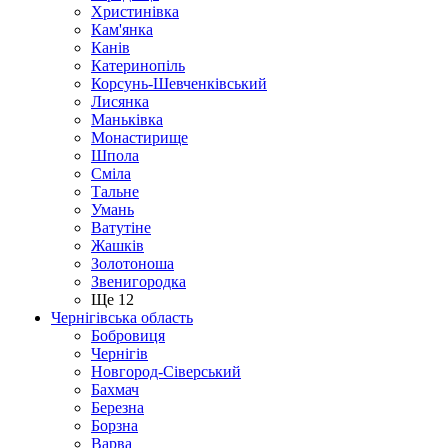
Христинівка
Кам'янка
Канів
Катеринопіль
Корсунь-Шевченківський
Лисянка
Маньківка
Монастирище
Шпола
Сміла
Тальне
Умань
Ватутіне
Жашків
Золотоноша
Звенигородка
Ще 12
Чернігівська область
Бобровиця
Чернігів
Новгород-Сіверський
Бахмач
Березна
Борзна
Варва