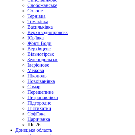
Слобожанське
Солоне
Тернівка
Томаківка
Васильківка
Верхньодніпровськ
Юр'ївка
Жовті Води
Верхівцеве
Вільногірськ
Зеленодольськ
Іларіонове
Межова
Нікополь
Новоіванівка
Самар
Перещепине
Петропавлівка
Підгородне
П’ятихатки
Софіївка
Царичанка
Ще 26
Донецька область