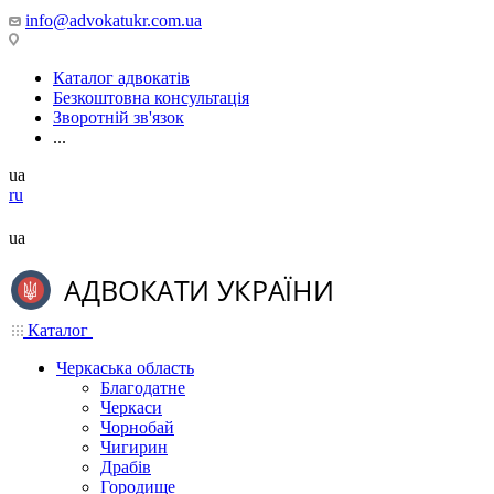
info@advokatukr.com.ua
Каталог адвокатів
Безкоштовна консультація
Зворотній зв'язок
...
ua
ru
ua
Каталог
Черкаська область
Благодатне
Черкаси
Чорнобай
Чигирин
Драбів
Городище