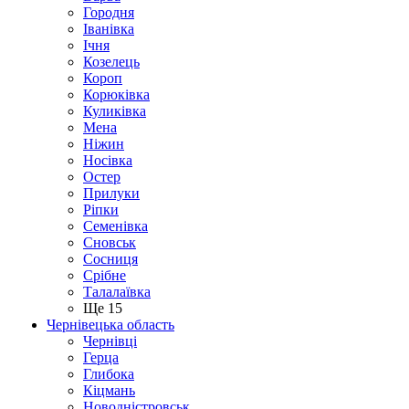
Городня
Іванівка
Ічня
Козелець
Короп
Корюківка
Куликівка
Мена
Ніжин
Носівка
Остер
Прилуки
Ріпки
Семенівка
Сновськ
Сосниця
Срібне
Талалаївка
Ще 15
Чернівецька область
Чернівці
Герца
Глибока
Кіцмань
Новодністровськ