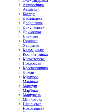
Олександрівка
Амвросіївка
Авдіївка
Бахмут
Дебальцеве
Добропілля
Докучаєвськ
Дружківка
Єнакієве
Горлівка
Харцизьк
Кальміуське
Костянтинівка
Краматорськ
Покровськ
Красногорівка
Лиман
Курахове
Макіївка
Мангуш
Мар'їнка
Маріуполь
Мирноград
Нікольське
Новоазовськ