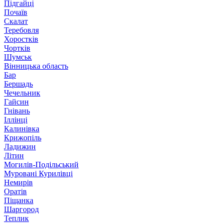
Підгайці
Почаїв
Скалат
Теребовля
Хоростків
Чортків
Шумськ
Вінницька область
Бар
Бершадь
Чечельник
Гайсин
Гнівань
Іллінці
Калинівка
Крижопіль
Ладижин
Літин
Могилів-Подільський
Муровані Курилівці
Немирів
Оратів
Піщанка
Шаргород
Теплик