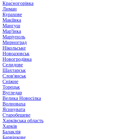
Красногорівка
Лиман
Курахове
Макіївка
Мангуш
Мар'їнка
Маріуполь
Мирноград
Нікольське
Новоазовськ
Новогродівка
Селидове
Шахтарськ
Слов'янськ
Сніжне
Торецьк
Вугледар
Велика Новосілка
Волноваха
Ясинувата
Старобешеве
Харківська область
Харків
Балаклія
Барвінкове