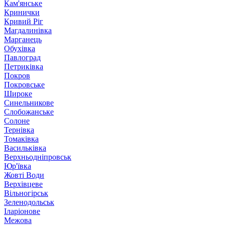
Кам'янське
Кринички
Кривий Ріг
Магдалинівка
Марганець
Обухівка
Павлоград
Петриківка
Покров
Покровське
Широке
Синельникове
Слобожанське
Солоне
Тернівка
Томаківка
Васильківка
Верхньодніпровськ
Юр'ївка
Жовті Води
Верхівцеве
Вільногірськ
Зеленодольськ
Іларіонове
Межова