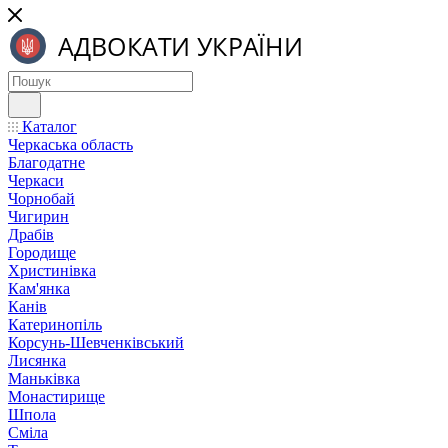
Каталог
Черкаська область
Благодатне
Черкаси
Чорнобай
Чигирин
Драбів
Городище
Христинівка
Кам'янка
Канів
Катеринопіль
Корсунь-Шевченківський
Лисянка
Маньківка
Монастирище
Шпола
Сміла