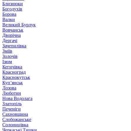
Близнюки
Богодухів
Борова
Валки
Великий Бурлук
Вовчанськ
Дворічна
Дергачі
Зачепилівка
Зміїв
Золочів
Ізюм
Кегичівка
Красноград
Краснокутськ
Куп’янськ
Лозова
Люботин
Нова Водолага
Златопіль
Печеніги
Сахновщина
Слобожанське
Солоницівка
Черкаські Тишки