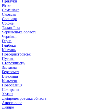
Прилуки
Ріпки
Семенівка
Сновськ
Сосниця
Срібне
Талалаївка
Чернівецька область
Чернівці
Герца
Глибока
Кіцмань
Новодністровськ
Путила
Сторожинець
Заставна
Берегомет
Вижниця
Кельменці
Новоселиця
Сокиряни
Хотин
Дніпропетровська область
Апостолове
Дніпро