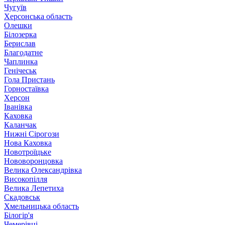
Чугуїв
Херсонська область
Олешки
Білозерка
Берислав
Благодатне
Чаплинка
Генічеськ
Гола Пристань
Горностаївка
Херсон
Іванівка
Каховка
Каланчак
Нижні Сірогози
Нова Каховка
Новотроїцьке
Нововоронцовка
Велика Олександрівка
Високопілля
Велика Лепетиха
Скадовськ
Хмельницька область
Білогір'я
Чемерівці