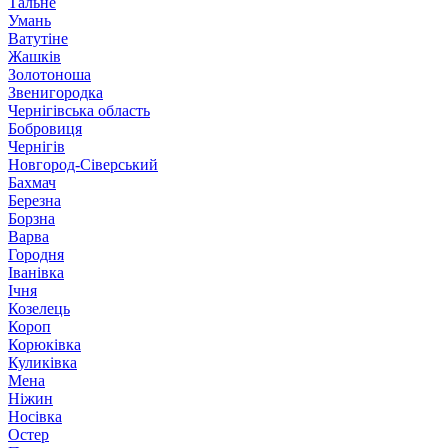
Тальне
Умань
Ватутіне
Жашків
Золотоноша
Звенигородка
Чернігівська область
Бобровиця
Чернігів
Новгород-Сіверський
Бахмач
Березна
Борзна
Варва
Городня
Іванівка
Ічня
Козелець
Короп
Корюківка
Куликівка
Мена
Ніжин
Носівка
Остер