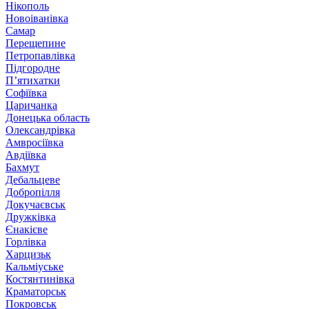
Нікополь
Новоіванівка
Самар
Перещепине
Петропавлівка
Підгородне
П’ятихатки
Софіївка
Царичанка
Донецька область
Олександрівка
Амвросіївка
Авдіївка
Бахмут
Дебальцеве
Добропілля
Докучаєвськ
Дружківка
Єнакієве
Горлівка
Харцизьк
Кальміуське
Костянтинівка
Краматорськ
Покровськ