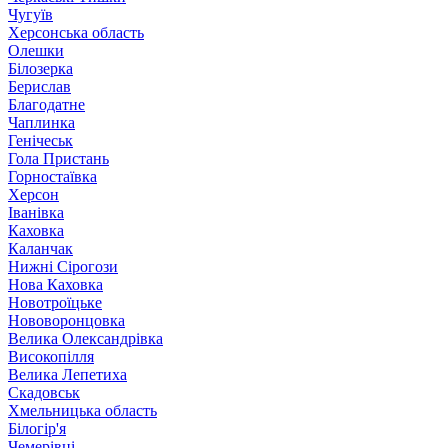
Чугуїв
Херсонська область
Олешки
Білозерка
Берислав
Благодатне
Чаплинка
Генічеськ
Гола Пристань
Горностаївка
Херсон
Іванівка
Каховка
Каланчак
Нижні Сірогози
Нова Каховка
Новотроїцьке
Нововоронцовка
Велика Олександрівка
Високопілля
Велика Лепетиха
Скадовськ
Хмельницька область
Білогір'я
Чемерівці