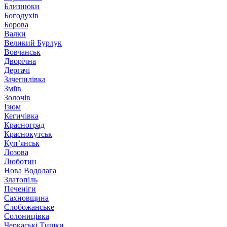
Близнюки
Богодухів
Борова
Валки
Великий Бурлук
Вовчанськ
Дворічна
Дергачі
Зачепилівка
Зміїв
Золочів
Ізюм
Кегичівка
Красноград
Краснокутськ
Куп’янськ
Лозова
Люботин
Нова Водолага
Златопіль
Печеніги
Сахновщина
Слобожанське
Солоницівка
Черкаські Тишки