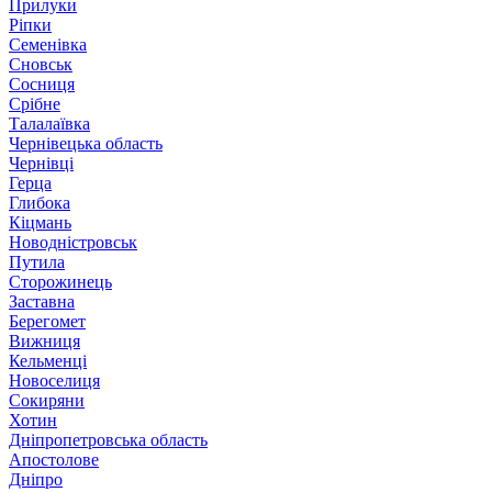
Прилуки
Ріпки
Семенівка
Сновськ
Сосниця
Срібне
Талалаївка
Чернівецька область
Чернівці
Герца
Глибока
Кіцмань
Новодністровськ
Путила
Сторожинець
Заставна
Берегомет
Вижниця
Кельменці
Новоселиця
Сокиряни
Хотин
Дніпропетровська область
Апостолове
Дніпро