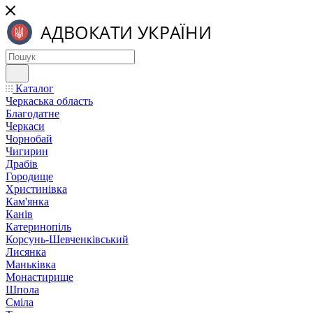
Каталог
Черкаська область
Благодатне
Черкаси
Чорнобай
Чигирин
Драбів
Городище
Христинівка
Кам'янка
Канів
Катеринопіль
Корсунь-Шевченківський
Лисянка
Маньківка
Монастирище
Шпола
Сміла