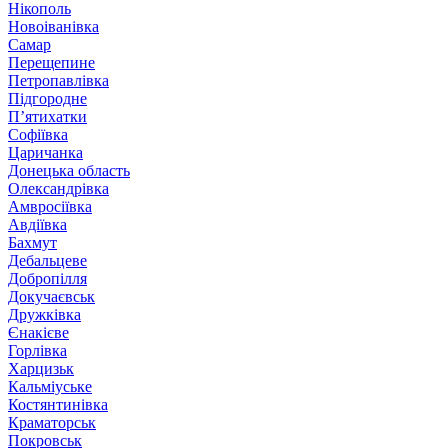
Нікополь
Новоіванівка
Самар
Перещепине
Петропавлівка
Підгородне
П’ятихатки
Софіївка
Царичанка
Донецька область
Олександрівка
Амвросіївка
Авдіївка
Бахмут
Дебальцеве
Добропілля
Докучаєвськ
Дружківка
Єнакієве
Горлівка
Харцизьк
Кальміуське
Костянтинівка
Краматорськ
Покровськ