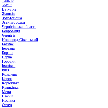
Тальне
Умань
Ватутіне
Жашків
Золотоноша
Звенигородка
Чернігівська область
Бобровиця
Чернігів
Новгород-Сіверський
Бахмач
Березна
Борзна
Варва
Городня
Іванівка
Ічня
Козелець
Короп
Корюківка
Куликівка
Мена
Ніжин
Носівка
Остер