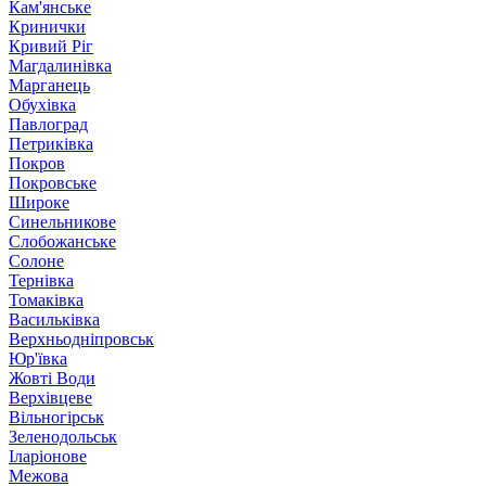
Кам'янське
Кринички
Кривий Ріг
Магдалинівка
Марганець
Обухівка
Павлоград
Петриківка
Покров
Покровське
Широке
Синельникове
Слобожанське
Солоне
Тернівка
Томаківка
Васильківка
Верхньодніпровськ
Юр'ївка
Жовті Води
Верхівцеве
Вільногірськ
Зеленодольськ
Іларіонове
Межова