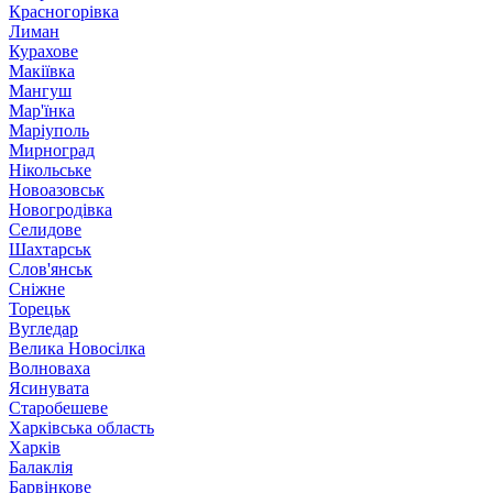
Красногорівка
Лиман
Курахове
Макіївка
Мангуш
Мар'їнка
Маріуполь
Мирноград
Нікольське
Новоазовськ
Новогродівка
Селидове
Шахтарськ
Слов'янськ
Сніжне
Торецьк
Вугледар
Велика Новосілка
Волноваха
Ясинувата
Старобешеве
Харківська область
Харків
Балаклія
Барвінкове