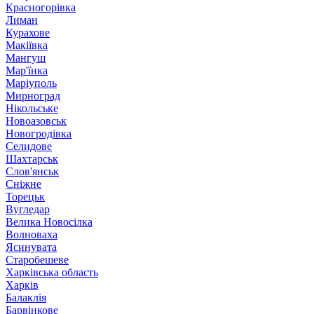
Красногорівка
Лиман
Курахове
Макіївка
Мангуш
Мар'їнка
Маріуполь
Мирноград
Нікольське
Новоазовськ
Новогродівка
Селидове
Шахтарськ
Слов'янськ
Сніжне
Торецьк
Вугледар
Велика Новосілка
Волноваха
Ясинувата
Старобешеве
Харківська область
Харків
Балаклія
Барвінкове