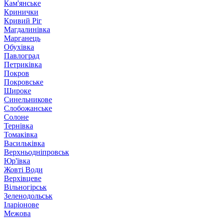
Кам'янське
Кринички
Кривий Ріг
Магдалинівка
Марганець
Обухівка
Павлоград
Петриківка
Покров
Покровське
Широке
Синельникове
Слобожанське
Солоне
Тернівка
Томаківка
Васильківка
Верхньодніпровськ
Юр'ївка
Жовті Води
Верхівцеве
Вільногірськ
Зеленодольськ
Іларіонове
Межова