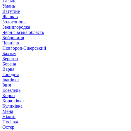
Тальне
Умань
Ватутіне
Жашків
Золотоноша
Звенигородка
Чернігівська область
Бобровиця
Чернігів
Новгород-Сіверський
Бахмач
Березна
Борзна
Варва
Городня
Іванівка
Ічня
Козелець
Короп
Корюківка
Куликівка
Мена
Ніжин
Носівка
Остер