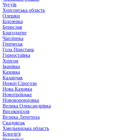
Чугуїв
Херсонська область
Олешки
Білозерка
Берислав
Благодатне
Чаплинка
Генічеськ
Гола Пристань
Горностаївка
Херсон
Іванівка
Каховка
Каланчак
Нижні Сірогози
Нова Каховка
Новотроїцьке
Нововоронцовка
Велика Олександрівка
Високопілля
Велика Лепетиха
Скадовськ
Хмельницька область
Білогір'я
Чемерівці