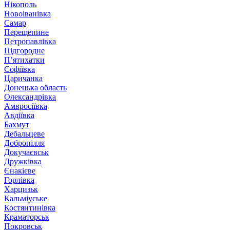
Нікополь
Новоіванівка
Самар
Перещепине
Петропавлівка
Підгородне
П’ятихатки
Софіївка
Царичанка
Донецька область
Олександрівка
Амвросіївка
Авдіївка
Бахмут
Дебальцеве
Добропілля
Докучаєвськ
Дружківка
Єнакієве
Горлівка
Харцизьк
Кальміуське
Костянтинівка
Краматорськ
Покровськ