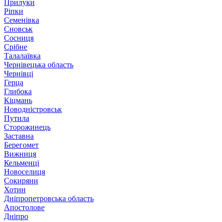
Прилуки
Ріпки
Семенівка
Сновськ
Сосниця
Срібне
Талалаївка
Чернівецька область
Чернівці
Герца
Глибока
Кіцмань
Новодністровськ
Путила
Сторожинець
Заставна
Берегомет
Вижниця
Кельменці
Новоселиця
Сокиряни
Хотин
Дніпропетровська область
Апостолове
Дніпро