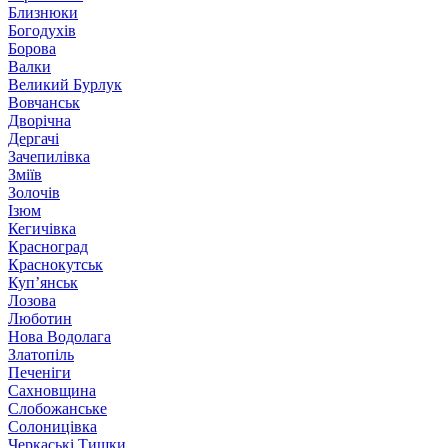
Близнюки
Богодухів
Борова
Валки
Великий Бурлук
Вовчанськ
Дворічна
Дергачі
Зачепилівка
Зміїв
Золочів
Ізюм
Кегичівка
Красноград
Краснокутськ
Куп’янськ
Лозова
Люботин
Нова Водолага
Златопіль
Печеніги
Сахновщина
Слобожанське
Солоницівка
Черкаські Тишки