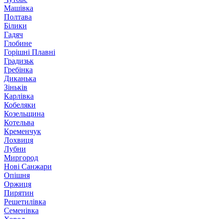
Машівка
Полтава
Білики
Гадяч
Глобине
Горішні Плавні
Градизьк
Гребінка
Диканька
Зіньків
Карлівка
Кобеляки
Козельщина
Котельва
Кременчук
Лохвиця
Лубни
Миргород
Нові Санжари
Опішня
Оржиця
Пирятин
Решетилівка
Семенівка