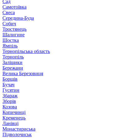
Сад
Самотоївка
Свеса
Середина-Буда
Собич
Тростянець
Шалигине
Шостка
Ямпіль
Тернопільська область
Тернопіль
Заліщики
Бережани
Велика Березовиця
Борщів
Бучач
Гусятин
Збараж
Зборів
Козова
Копичинці
Кременець
Ланівці
Монастириська
Підволочиськ