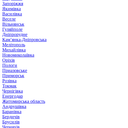
Запоріжжя
Якимівка
Василівка
Веселе
Вільнянськ
Гуляйполе
Дніпрорудне
Кам’янка-Дніпровська
Мелітополь
Михайлівка
Новомиколаївка
Оріхів
Пологи
Приазовське
Приморськ
Розівка
Токмак
Чернігівка
Енергодар
Житомирська область
Андрушівка
Баранівка
Бердичів
Брусилів
Черняхів