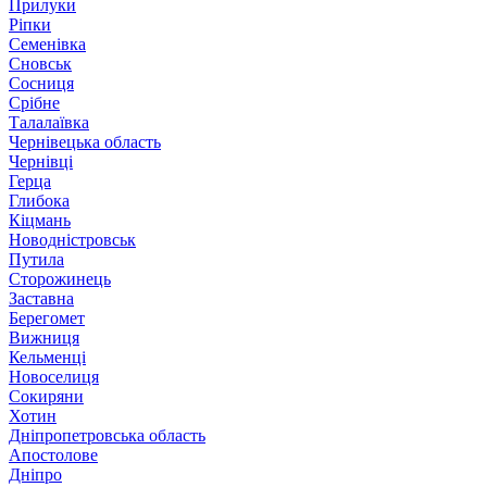
Прилуки
Ріпки
Семенівка
Сновськ
Сосниця
Срібне
Талалаївка
Чернівецька область
Чернівці
Герца
Глибока
Кіцмань
Новодністровськ
Путила
Сторожинець
Заставна
Берегомет
Вижниця
Кельменці
Новоселиця
Сокиряни
Хотин
Дніпропетровська область
Апостолове
Дніпро