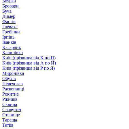
Боярка
Бровари
Буча
Димер
Фастів
Глеваха
Гребінки
Ірпінь
Іванків
Кагарлик
Калинівка
Київ (прізвища від К по П)
Київ (прізвища від А по Й)
Київ (прізвища від Р по Я)
Миронівка
Обухів
Переяслав
Раскопанці
Рокитне
Ржищів
Сквира
Славутич
Ставище
Тараща
Тетіїв