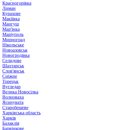
Красногорівка
Лиман
Курахове
Макіївка
Мангуш
Мар'їнка
Маріуполь
Мирноград
Нікольське
Новоазовськ
Новогродівка
Селидове
Шахтарськ
Слов'янськ
Сніжне
Торецьк
Вугледар
Велика Новосілка
Волноваха
Ясинувата
Старобешеве
Харківська область
Харків
Балаклія
Барвінкове