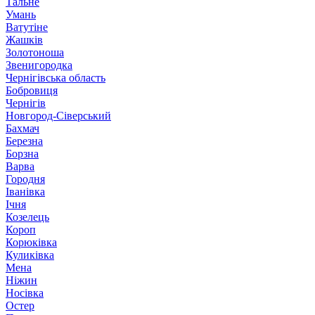
Тальне
Умань
Ватутіне
Жашків
Золотоноша
Звенигородка
Чернігівська область
Бобровиця
Чернігів
Новгород-Сіверський
Бахмач
Березна
Борзна
Варва
Городня
Іванівка
Ічня
Козелець
Короп
Корюківка
Куликівка
Мена
Ніжин
Носівка
Остер