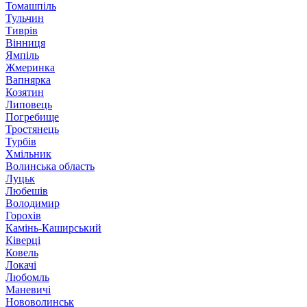
Томашпіль
Тульчин
Тиврів
Вінниця
Ямпіль
Жмеринка
Вапнярка
Козятин
Липовець
Погребище
Тростянець
Турбів
Хмільник
Волинська область
Луцьк
Любешів
Володимир
Горохів
Камінь-Каширський
Ківерці
Ковель
Локачі
Любомль
Маневичі
Нововолинськ