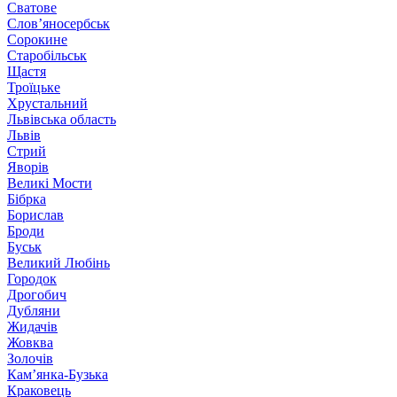
Сватове
Слов’яносербськ
Сорокине
Старобільськ
Щастя
Троїцьке
Хрустальний
Львівська область
Львів
Стрий
Яворів
Великі Мости
Бібрка
Борислав
Броди
Буськ
Великий Любінь
Городок
Дрогобич
Дубляни
Жидачів
Жовква
Золочів
Кам’янка-Бузька
Краковець