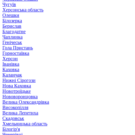
Чугуїв
Херсонська область
Олешки
Білозерка
Берислав
Благодатне
Чаплинка
Генічеськ
Гола Пристань
Горностаївка
Херсон
Іванівка
Каховка
Каланчак
Нижні Сірогози
Нова Каховка
Новотроїцьке
Нововоронцовка
Велика Олександрівка
Високопілля
Велика Лепетиха
Скадовськ
Хмельницька область
Білогір'я
Чемерівці