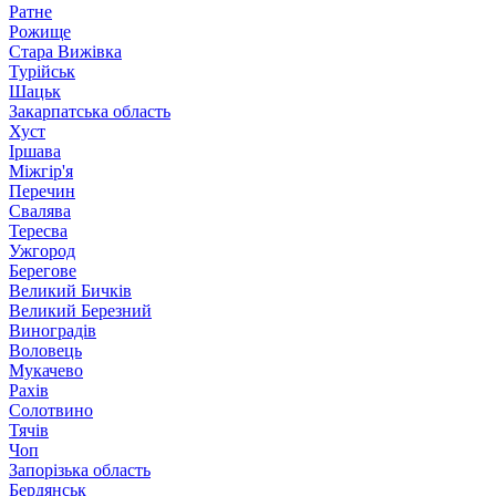
Ратне
Рожище
Стара Вижівка
Турійськ
Шацьк
Закарпатська область
Хуст
Іршава
Міжгір'я
Перечин
Свалява
Тересва
Ужгород
Берегове
Великий Бичків
Великий Березний
Виноградів
Воловець
Мукачево
Рахів
Солотвино
Тячів
Чоп
Запорізька область
Бердянськ