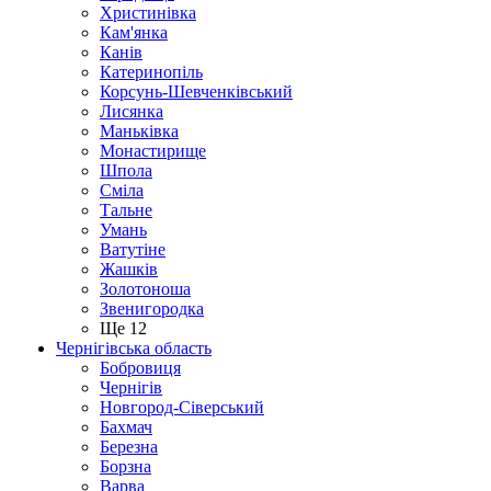
Христинівка
Кам'янка
Канів
Катеринопіль
Корсунь-Шевченківський
Лисянка
Маньківка
Монастирище
Шпола
Сміла
Тальне
Умань
Ватутіне
Жашків
Золотоноша
Звенигородка
Ще 12
Чернігівська область
Бобровиця
Чернігів
Новгород-Сіверський
Бахмач
Березна
Борзна
Варва