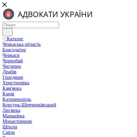
Каталог
Черкаська область
Благодатне
Черкаси
Чорнобай
Чигирин
Драбів
Городище
Христинівка
Кам'янка
Канів
Катеринопіль
Корсунь-Шевченківський
Лисянка
Маньківка
Монастирище
Шпола
Сміла