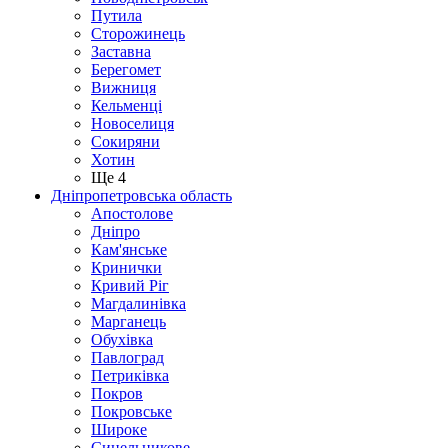
Путила
Сторожинець
Заставна
Берегомет
Вижниця
Кельменці
Новоселиця
Сокиряни
Хотин
Ще 4
Дніпропетровська область
Апостолове
Дніпро
Кам'янське
Кринички
Кривий Ріг
Магдалинівка
Марганець
Обухівка
Павлоград
Петриківка
Покров
Покровське
Широке
Синельникове