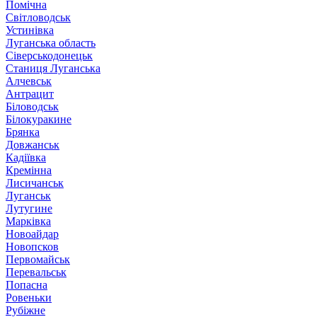
Помічна
Світловодськ
Устинівка
Луганська область
Сіверськодонецьк
Станиця Луганська
Алчевськ
Антрацит
Біловодськ
Білокуракине
Брянка
Довжанськ
Кадіївка
Кремінна
Лисичанськ
Луганськ
Лутугине
Марківка
Новоайдар
Новопсков
Первомайськ
Перевальськ
Попасна
Ровеньки
Рубіжне