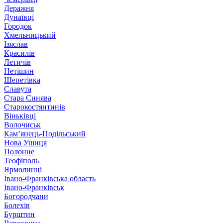
Деражня
Дунаївці
Городок
Хмельницький
Ізяслав
Красилів
Летичів
Нетішин
Шепетівка
Славута
Стара Синява
Старокостянтинів
Віньківці
Волочиськ
Кам’янець-Подільський
Нова Ушиця
Полонне
Теофіполь
Ярмолинці
Івано-Франківська область
Івано-Франківськ
Богородчани
Болехів
Бурштин