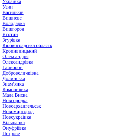
Українка
Узин
Васильків
Вишневе
Володарка
Вишгород
Яготин
Згурівка
Кіровоградська область
Кропивницький
Олександрія
Олександрівка
Гайворон
Добровеличківка
Долинська
Знам’янка
Компаніївка
Мала Виска
Новгородка
Новоархангельськ
Новомиргород
Новоукраїнка
Вільшанка
Онуфріївка
Петрове