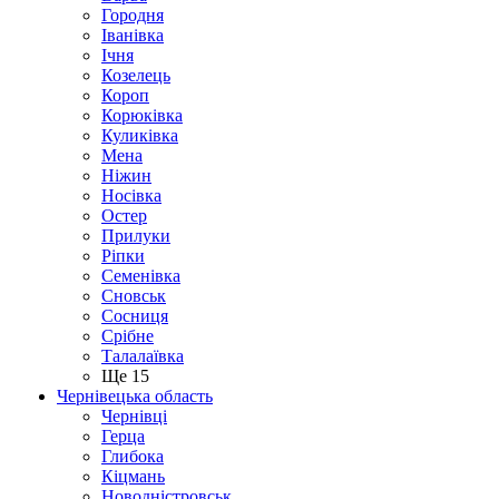
Городня
Іванівка
Ічня
Козелець
Короп
Корюківка
Куликівка
Мена
Ніжин
Носівка
Остер
Прилуки
Ріпки
Семенівка
Сновськ
Сосниця
Срібне
Талалаївка
Ще 15
Чернівецька область
Чернівці
Герца
Глибока
Кіцмань
Новодністровськ