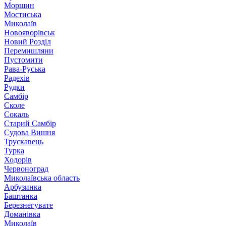
Моршин
Мостиська
Миколаїв
Новояворівськ
Новий Розділ
Перемишляни
Пустомити
Рава-Руська
Радехів
Рудки
Самбір
Сколе
Сокаль
Старий Самбір
Судова Вишня
Трускавець
Турка
Ходорів
Червоноград
Миколаївська область
Арбузинка
Баштанка
Березнегувате
Доманівка
Миколаїв