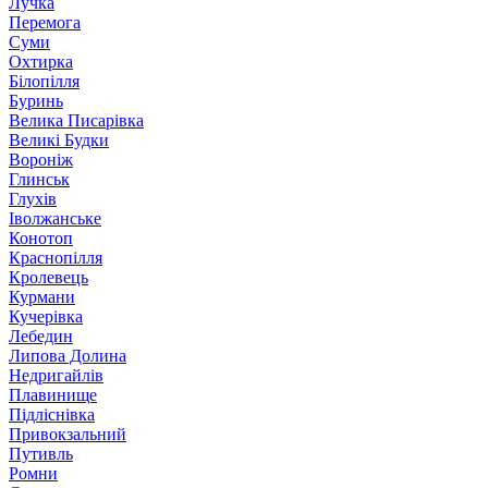
Лучка
Перемога
Суми
Охтирка
Білопілля
Буринь
Велика Писарівка
Великі Будки
Вороніж
Глинськ
Глухів
Іволжанське
Конотоп
Краснопілля
Кролевець
Курмани
Кучерівка
Лебедин
Липова Долина
Недригайлів
Плавинище
Підліснівка
Привокзальний
Путивль
Ромни