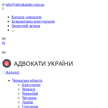
info@advokatukr.com.ua
Каталог адвокатів
Безкоштовна консультація
Зворотній зв'язок
...
ua
ru
ua
Каталог
Черкаська область
Благодатне
Черкаси
Чорнобай
Чигирин
Драбів
Городище