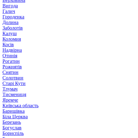
Верховина
Вигода
Галич
Городенка
Долина
Заболотів
Калуш
Коломия
Косів
Надвірна
Отинія
Рогатин
Рожнятів
Снятин
Солотвин
Старі Кути
Тлумач
Тисмениця
Яремче
Київська область
Баришівка
Біла Церква
Березань
Богуслав
Бориспіль