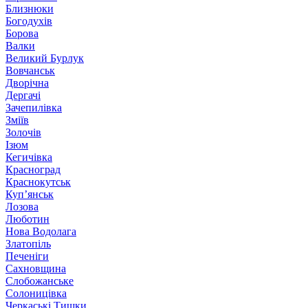
Близнюки
Богодухів
Борова
Валки
Великий Бурлук
Вовчанськ
Дворічна
Дергачі
Зачепилівка
Зміїв
Золочів
Ізюм
Кегичівка
Красноград
Краснокутськ
Куп’янськ
Лозова
Люботин
Нова Водолага
Златопіль
Печеніги
Сахновщина
Слобожанське
Солоницівка
Черкаські Тишки