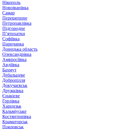
Нікополь
Новоіванівка
Самар
Перещепине
Петропавлівка
Підгородне
П’ятихатки
Софіївка
Царичанка
Донецька область
Олександрівка
Амвросіївка
Авдіївка
Бахмут
Дебальцеве
Добропілля
Докучаєвськ
Дружківка
Єнакієве
Горлівка
Харцизьк
Кальміуське
Костянтинівка
Краматорськ
Покровськ