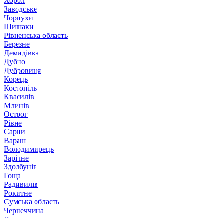
Хорол
Заводське
Чорнухи
Шишаки
Рівненська область
Березне
Демидівка
Дубно
Дубровиця
Корець
Костопіль
Квасилів
Млинів
Острог
Рівне
Сарни
Вараш
Володимирець
Зарічне
Здолбунів
Гоща
Радивилів
Рокитне
Сумська область
Чернеччина