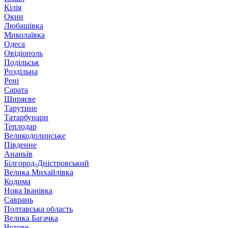
Кілія
Окни
Любашівка
Миколаївка
Одеса
Овідіополь
Подільськ
Роздільна
Рені
Сарата
Ширяєве
Тарутине
Татарбунари
Теплодар
Великодолинське
Південне
Ананьїв
Білгород-Дністровський
Велика Михайлівка
Кодима
Нова Іванівка
Саврань
Полтавська область
Велика Багачка
Чутове