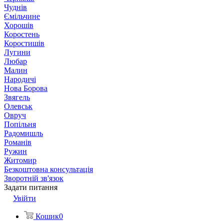
Чуднів
Ємільчине
Хорошів
Коростень
Коростишів
Лугини
Любар
Малин
Народичі
Нова Борова
Звягель
Олевськ
Овруч
Попільня
Радомишль
Романів
Ружин
Житомир
Безкоштовна консультація
Зворотній зв'язок
Задати питання
Увійти
Кошик
0