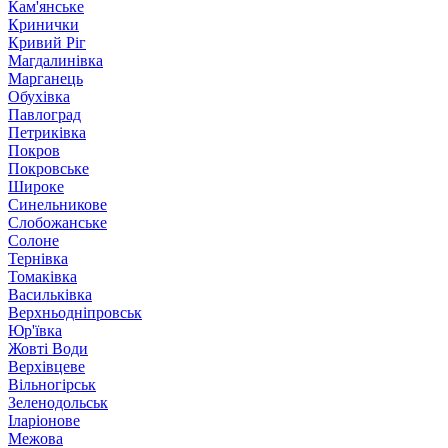
Кам'янське
Кринички
Кривий Ріг
Магдалинівка
Марганець
Обухівка
Павлоград
Петриківка
Покров
Покровське
Широке
Синельникове
Слобожанське
Солоне
Тернівка
Томаківка
Васильківка
Верхньодніпровськ
Юр'ївка
Жовті Води
Верхівцеве
Вільногірськ
Зеленодольськ
Іларіонове
Межова