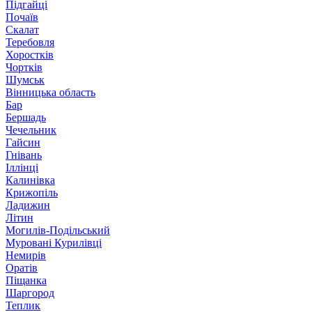
Підгайці
Почаїв
Скалат
Теребовля
Хоростків
Чортків
Шумськ
Вінницька область
Бар
Бершадь
Чечельник
Гайсин
Гнівань
Іллінці
Калинівка
Крижопіль
Ладижин
Літин
Могилів-Подільський
Муровані Курилівці
Немирів
Оратів
Піщанка
Шаргород
Теплик