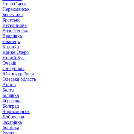
Нова Одеса
Первомайськ
Березанка
Братське
Веселинове
Вознесенськ
Врадіївка
Єланець
Казанка
Криве Озеро
Новий Буг
Очаків
Снігурівка
Южноукраїнськ
Одеська область
Арциз
Балта
Біляївка
Березівка
Болград
Чорноморськ
Доброслав
Захарівка
Іванівка
Ізмаїл