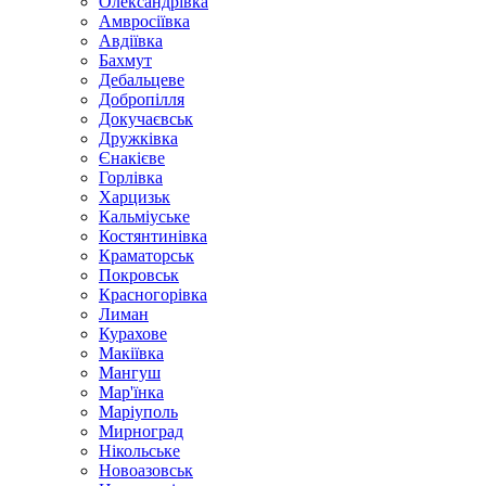
Олександрівка
Амвросіївка
Авдіївка
Бахмут
Дебальцеве
Добропілля
Докучаєвськ
Дружківка
Єнакієве
Горлівка
Харцизьк
Кальміуське
Костянтинівка
Краматорськ
Покровськ
Красногорівка
Лиман
Курахове
Макіївка
Мангуш
Мар'їнка
Маріуполь
Мирноград
Нікольське
Новоазовськ