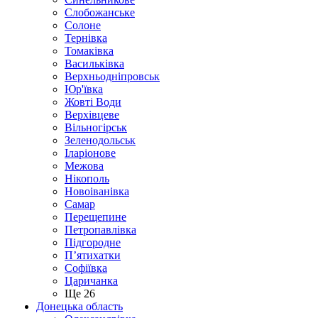
Слобожанське
Солоне
Тернівка
Томаківка
Васильківка
Верхньодніпровськ
Юр'ївка
Жовті Води
Верхівцеве
Вільногірськ
Зеленодольськ
Іларіонове
Межова
Нікополь
Новоіванівка
Самар
Перещепине
Петропавлівка
Підгородне
П’ятихатки
Софіївка
Царичанка
Ще 26
Донецька область