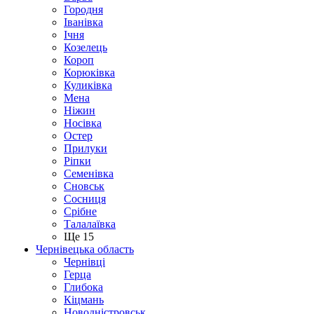
Городня
Іванівка
Ічня
Козелець
Короп
Корюківка
Куликівка
Мена
Ніжин
Носівка
Остер
Прилуки
Ріпки
Семенівка
Сновськ
Сосниця
Срібне
Талалаївка
Ще 15
Чернівецька область
Чернівці
Герца
Глибока
Кіцмань
Новодністровськ