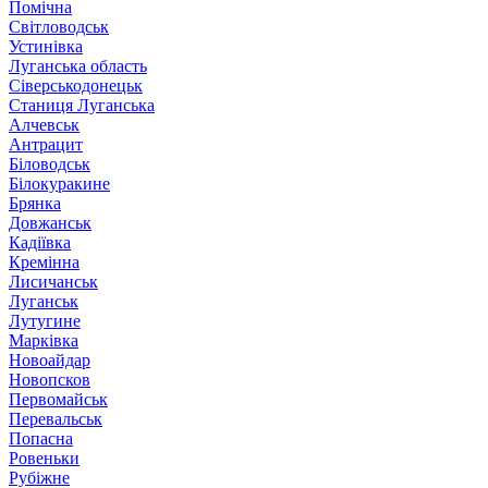
Помічна
Світловодськ
Устинівка
Луганська область
Сіверськодонецьк
Станиця Луганська
Алчевськ
Антрацит
Біловодськ
Білокуракине
Брянка
Довжанськ
Кадіївка
Кремінна
Лисичанськ
Луганськ
Лутугине
Марківка
Новоайдар
Новопсков
Первомайськ
Перевальськ
Попасна
Ровеньки
Рубіжне