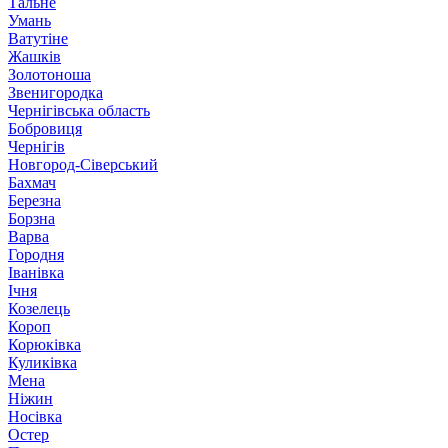
Тальне
Умань
Ватутіне
Жашків
Золотоноша
Звенигородка
Чернігівська область
Бобровиця
Чернігів
Новгород-Сіверський
Бахмач
Березна
Борзна
Варва
Городня
Іванівка
Ічня
Козелець
Короп
Корюківка
Куликівка
Мена
Ніжин
Носівка
Остер