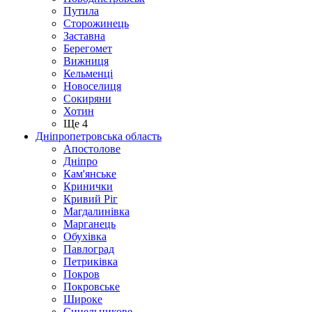
Путила
Сторожинець
Заставна
Берегомет
Вижниця
Кельменці
Новоселиця
Сокиряни
Хотин
Ще 4
Дніпропетровська область
Апостолове
Дніпро
Кам'янське
Кринички
Кривий Ріг
Магдалинівка
Марганець
Обухівка
Павлоград
Петриківка
Покров
Покровське
Широке
Синельникове