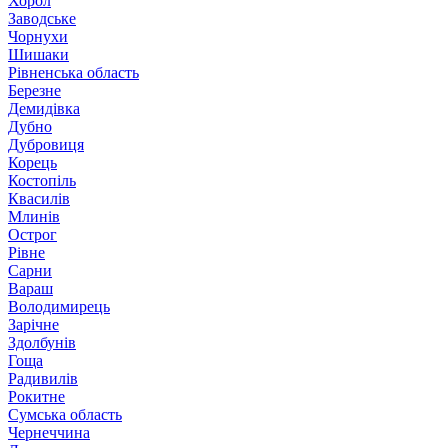
Хорол
Заводське
Чорнухи
Шишаки
Рівненська область
Березне
Демидівка
Дубно
Дубровиця
Корець
Костопіль
Квасилів
Млинів
Острог
Рівне
Сарни
Вараш
Володимирець
Зарічне
Здолбунів
Гоща
Радивилів
Рокитне
Сумська область
Чернеччина