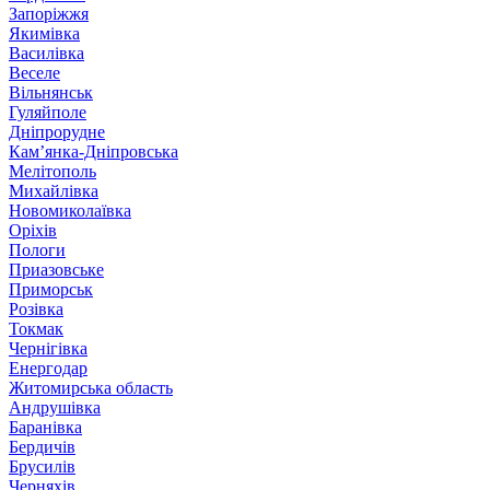
Запоріжжя
Якимівка
Василівка
Веселе
Вільнянськ
Гуляйполе
Дніпрорудне
Кам’янка-Дніпровська
Мелітополь
Михайлівка
Новомиколаївка
Оріхів
Пологи
Приазовське
Приморськ
Розівка
Токмак
Чернігівка
Енергодар
Житомирська область
Андрушівка
Баранівка
Бердичів
Брусилів
Черняхів