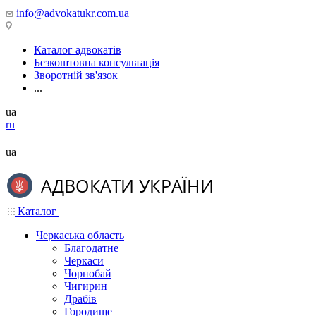
info@advokatukr.com.ua
Каталог адвокатів
Безкоштовна консультація
Зворотній зв'язок
...
ua
ru
ua
Каталог
Черкаська область
Благодатне
Черкаси
Чорнобай
Чигирин
Драбів
Городище