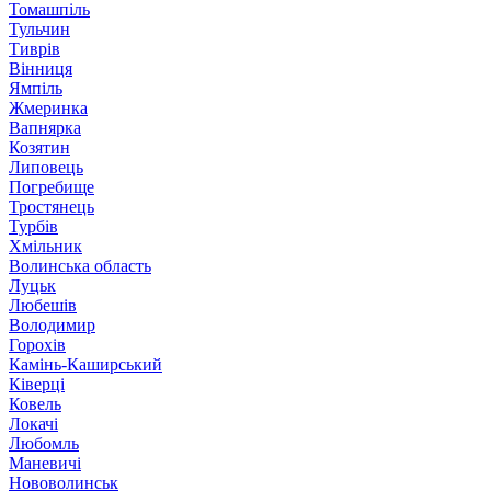
Томашпіль
Тульчин
Тиврів
Вінниця
Ямпіль
Жмеринка
Вапнярка
Козятин
Липовець
Погребище
Тростянець
Турбів
Хмільник
Волинська область
Луцьк
Любешів
Володимир
Горохів
Камінь-Каширський
Ківерці
Ковель
Локачі
Любомль
Маневичі
Нововолинськ