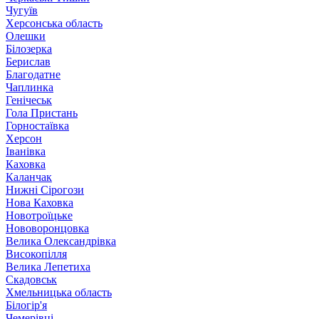
Чугуїв
Херсонська область
Олешки
Білозерка
Берислав
Благодатне
Чаплинка
Генічеськ
Гола Пристань
Горностаївка
Херсон
Іванівка
Каховка
Каланчак
Нижні Сірогози
Нова Каховка
Новотроїцьке
Нововоронцовка
Велика Олександрівка
Високопілля
Велика Лепетиха
Скадовськ
Хмельницька область
Білогір'я
Чемерівці