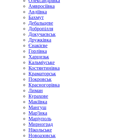
Олександрівка
Амвросіївка
Авдіївка
Бахмут
Дебальцеве
Добропілля
Докучаєвськ
Дружківка
Єнакієве
Горлівка
Харцизьк
Кальміуське
Костянтинівка
Краматорськ
Покровськ
Красногорівка
Лиман
Курахове
Макіївка
Мангуш
Мар'їнка
Маріуполь
Мирноград
Нікольське
Новоазовськ