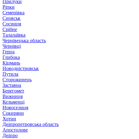
Прилуки
Ріпки
Семенівка
Сновськ
Сосниця
Срібне
Талалаївка
Чернівецька область
Чернівці
Герца
Глибока
Кіцмань
Новодністровськ
Путила
Сторожинець
Заставна
Берегомет
Вижниця
Кельменці
Новоселиця
Сокиряни
Хотин
Дніпропетровська область
Апостолове
Дніпро