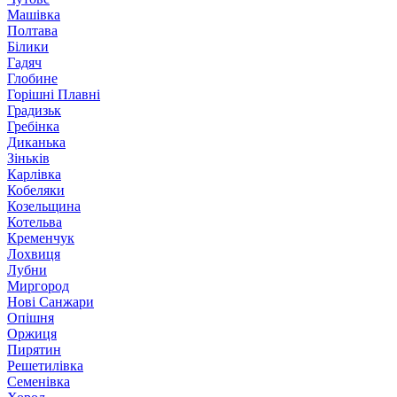
Машівка
Полтава
Білики
Гадяч
Глобине
Горішні Плавні
Градизьк
Гребінка
Диканька
Зіньків
Карлівка
Кобеляки
Козельщина
Котельва
Кременчук
Лохвиця
Лубни
Миргород
Нові Санжари
Опішня
Оржиця
Пирятин
Решетилівка
Семенівка