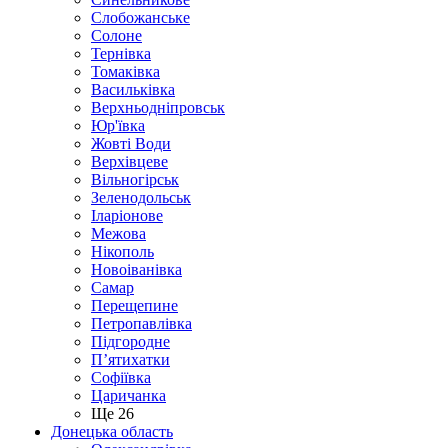
Слобожанське
Солоне
Тернівка
Томаківка
Васильківка
Верхньодніпровськ
Юр'ївка
Жовті Води
Верхівцеве
Вільногірськ
Зеленодольськ
Іларіонове
Межова
Нікополь
Новоіванівка
Самар
Перещепине
Петропавлівка
Підгородне
П’ятихатки
Софіївка
Царичанка
Ще 26
Донецька область