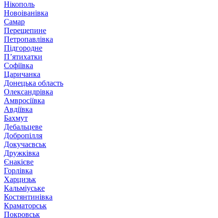
Нікополь
Новоіванівка
Самар
Перещепине
Петропавлівка
Підгородне
П’ятихатки
Софіївка
Царичанка
Донецька область
Олександрівка
Амвросіївка
Авдіївка
Бахмут
Дебальцеве
Добропілля
Докучаєвськ
Дружківка
Єнакієве
Горлівка
Харцизьк
Кальміуське
Костянтинівка
Краматорськ
Покровськ