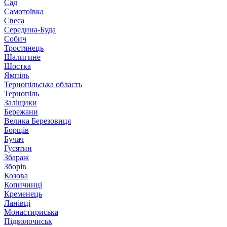
Сад
Самотоївка
Свеса
Середина-Буда
Собич
Тростянець
Шалигине
Шостка
Ямпіль
Тернопільська область
Тернопіль
Заліщики
Бережани
Велика Березовиця
Борщів
Бучач
Гусятин
Збараж
Зборів
Козова
Копичинці
Кременець
Ланівці
Монастириська
Підволочиськ