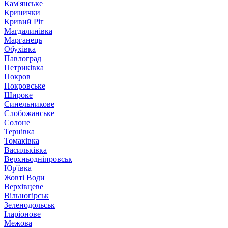
Кам'янське
Кринички
Кривий Ріг
Магдалинівка
Марганець
Обухівка
Павлоград
Петриківка
Покров
Покровське
Широке
Синельникове
Слобожанське
Солоне
Тернівка
Томаківка
Васильківка
Верхньодніпровськ
Юр'ївка
Жовті Води
Верхівцеве
Вільногірськ
Зеленодольськ
Іларіонове
Межова