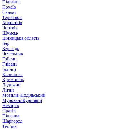
Підгайці
Почаїв
Скалат
Теребовля
Хоростків
Чортків
Шумськ
Вінницька область
Бар
Бершадь
Чечельник
Гайсин
Гнівань
Іллінці
Калинівка
Крижопіль
Ладижин
Літин
Могилів-Подільський
Муровані Курилівці
Немирів
Оратів
Піщанка
Шаргород
Теплик