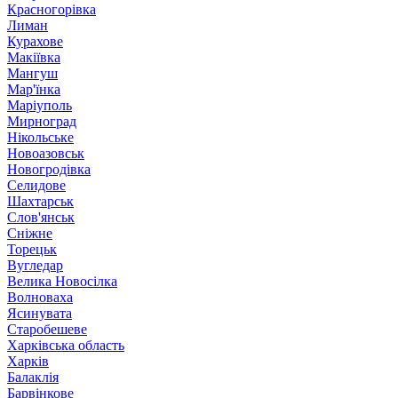
Красногорівка
Лиман
Курахове
Макіївка
Мангуш
Мар'їнка
Маріуполь
Мирноград
Нікольське
Новоазовськ
Новогродівка
Селидове
Шахтарськ
Слов'янськ
Сніжне
Торецьк
Вугледар
Велика Новосілка
Волноваха
Ясинувата
Старобешеве
Харківська область
Харків
Балаклія
Барвінкове