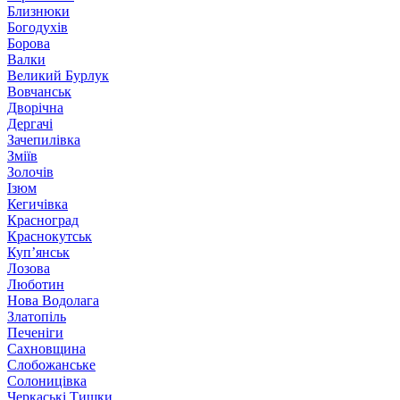
Близнюки
Богодухів
Борова
Валки
Великий Бурлук
Вовчанськ
Дворічна
Дергачі
Зачепилівка
Зміїв
Золочів
Ізюм
Кегичівка
Красноград
Краснокутськ
Куп’янськ
Лозова
Люботин
Нова Водолага
Златопіль
Печеніги
Сахновщина
Слобожанське
Солоницівка
Черкаські Тишки