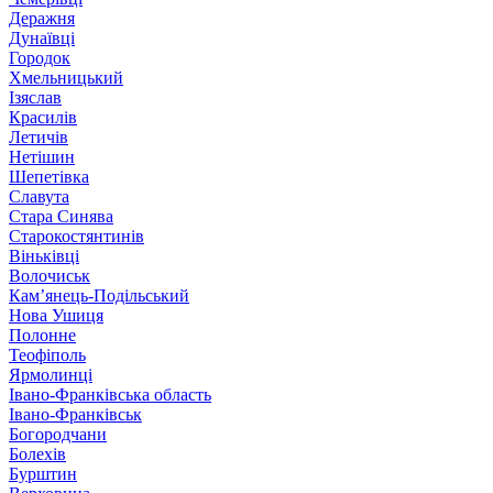
Деражня
Дунаївці
Городок
Хмельницький
Ізяслав
Красилів
Летичів
Нетішин
Шепетівка
Славута
Стара Синява
Старокостянтинів
Віньківці
Волочиськ
Кам’янець-Подільський
Нова Ушиця
Полонне
Теофіполь
Ярмолинці
Івано-Франківська область
Івано-Франківськ
Богородчани
Болехів
Бурштин