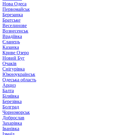
Нова Одеса
Первомайськ
Березанка
Братське
Веселинове
Вознесенськ
Врадіївка
Єланець
Казанка
Криве Озеро
Новий Буг
Очаків
Снігурівка
Южноукраїнськ
Одеська область
Арциз
Балта
Біляївка
Березівка
Болград
Чорноморськ
Доброслав
Захарівка
Іванівка
Ізмаїл