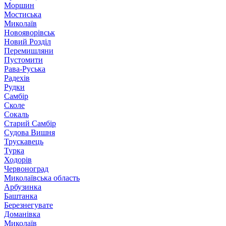
Моршин
Мостиська
Миколаїв
Новояворівськ
Новий Розділ
Перемишляни
Пустомити
Рава-Руська
Радехів
Рудки
Самбір
Сколе
Сокаль
Старий Самбір
Судова Вишня
Трускавець
Турка
Ходорів
Червоноград
Миколаївська область
Арбузинка
Баштанка
Березнегувате
Доманівка
Миколаїв