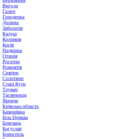
Верховина
Вигода
Галич
Городенка
Долина
Заболотів
Калуш
Коломия
Косів
Надвірна
Отинія
Рогатин
Рожнятів
Снятин
Солотвин
Старі Кути
Тлумач
Тисмениця
Яремче
Київська область
Баришівка
Біла Церква
Березань
Богуслав
Бориспіль