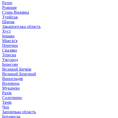
Ратне
Рожище
Стара Вижівка
Турійськ
Шацьк
Закарпатська область
Хуст
Іршава
Міжгір'я
Перечин
Свалява
Тересва
Ужгород
Берегове
Великий Бичків
Великий Березний
Виноградів
Воловець
Мукачево
Рахів
Солотвино
Тячів
Чоп
Запорізька область
Бердянськ