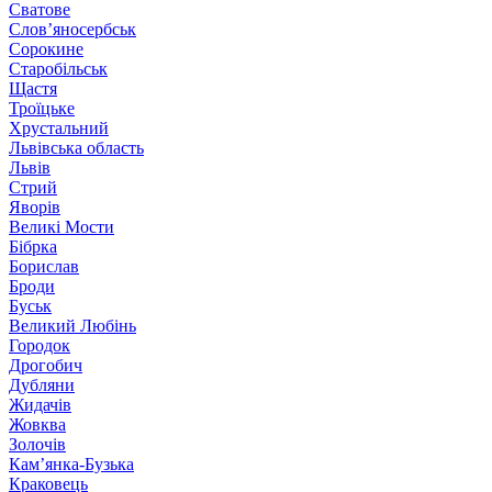
Сватове
Слов’яносербськ
Сорокине
Старобільськ
Щастя
Троїцьке
Хрустальний
Львівська область
Львів
Стрий
Яворів
Великі Мости
Бібрка
Борислав
Броди
Буськ
Великий Любінь
Городок
Дрогобич
Дубляни
Жидачів
Жовква
Золочів
Кам’янка-Бузька
Краковець