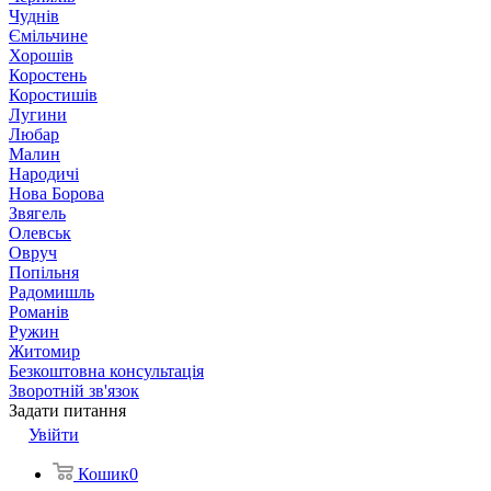
Чуднів
Ємільчине
Хорошів
Коростень
Коростишів
Лугини
Любар
Малин
Народичі
Нова Борова
Звягель
Олевськ
Овруч
Попільня
Радомишль
Романів
Ружин
Житомир
Безкоштовна консультація
Зворотній зв'язок
Задати питання
Увійти
Кошик
0