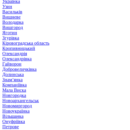
Українка
Узин
Васильків
Вишневе
Володарка
Вишгород
Яготин
Згурівка
Кіровоградська область
Кропивницький
Олександрія
Олександрівка
Гайворон
Добровеличківка
Долинська
Знам’янка
Компаніївка
Мала Виска
Новгородка
Новоархангельськ
Новомиргород
Новоукраїнка
Вільшанка
Онуфріївка
Петрове