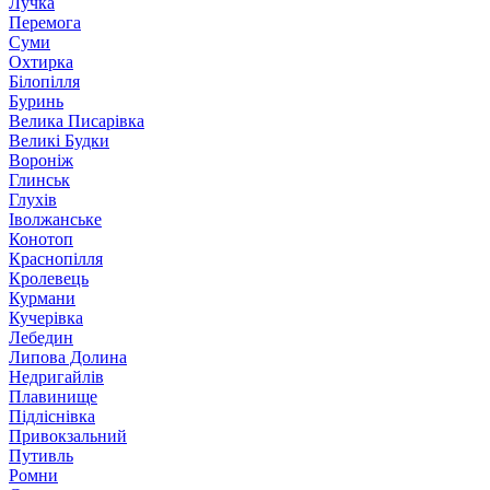
Лучка
Перемога
Суми
Охтирка
Білопілля
Буринь
Велика Писарівка
Великі Будки
Вороніж
Глинськ
Глухів
Іволжанське
Конотоп
Краснопілля
Кролевець
Курмани
Кучерівка
Лебедин
Липова Долина
Недригайлів
Плавинище
Підліснівка
Привокзальний
Путивль
Ромни