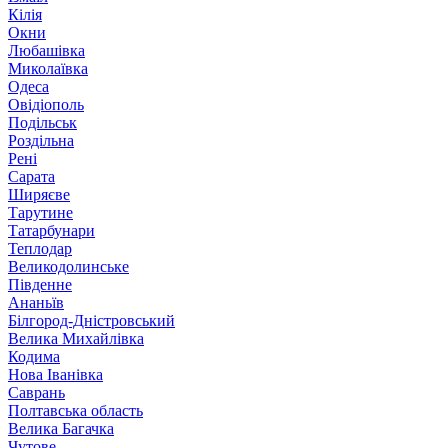
Кілія
Окни
Любашівка
Миколаївка
Одеса
Овідіополь
Подільськ
Роздільна
Рені
Сарата
Ширяєве
Тарутине
Татарбунари
Теплодар
Великодолинське
Південне
Ананьїв
Білгород-Дністровський
Велика Михайлівка
Кодима
Нова Іванівка
Саврань
Полтавська область
Велика Багачка
Чутове