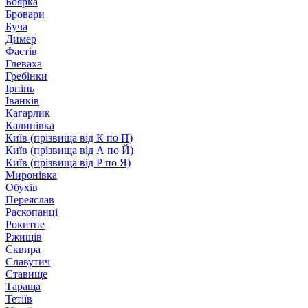
Боярка
Бровари
Буча
Димер
Фастів
Глеваха
Гребінки
Ірпінь
Іванків
Кагарлик
Калинівка
Київ (прізвища від К по П)
Київ (прізвища від А по Й)
Київ (прізвища від Р по Я)
Миронівка
Обухів
Переяслав
Раскопанці
Рокитне
Ржищів
Сквира
Славутич
Ставище
Тараща
Тетіїв