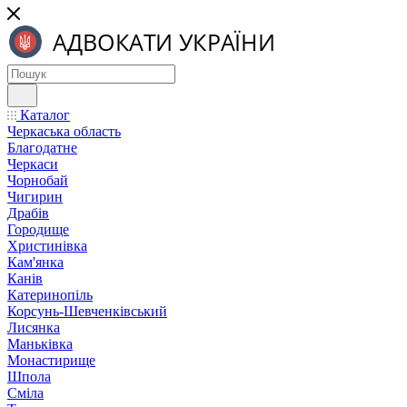
Каталог
Черкаська область
Благодатне
Черкаси
Чорнобай
Чигирин
Драбів
Городище
Христинівка
Кам'янка
Канів
Катеринопіль
Корсунь-Шевченківський
Лисянка
Маньківка
Монастирище
Шпола
Сміла