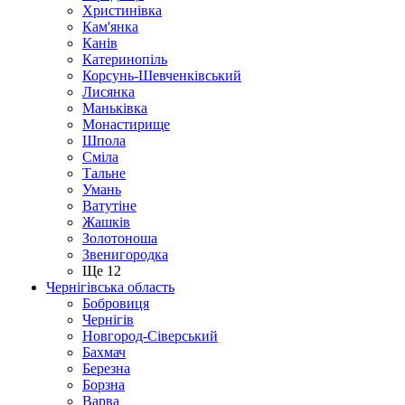
Христинівка
Кам'янка
Канів
Катеринопіль
Корсунь-Шевченківський
Лисянка
Маньківка
Монастирище
Шпола
Сміла
Тальне
Умань
Ватутіне
Жашків
Золотоноша
Звенигородка
Ще 12
Чернігівська область
Бобровиця
Чернігів
Новгород-Сіверський
Бахмач
Березна
Борзна
Варва