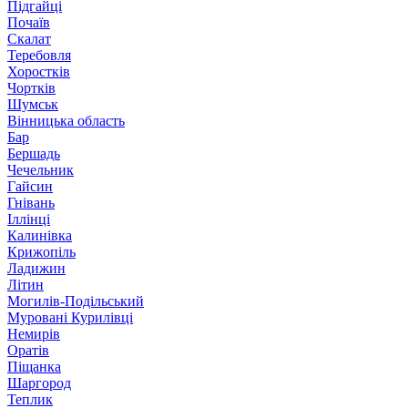
Підгайці
Почаїв
Скалат
Теребовля
Хоростків
Чортків
Шумськ
Вінницька область
Бар
Бершадь
Чечельник
Гайсин
Гнівань
Іллінці
Калинівка
Крижопіль
Ладижин
Літин
Могилів-Подільський
Муровані Курилівці
Немирів
Оратів
Піщанка
Шаргород
Теплик