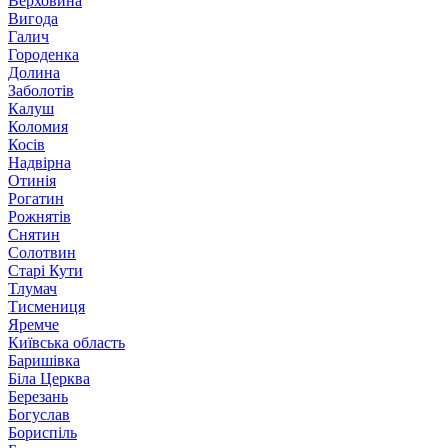
Верховина
Вигода
Галич
Городенка
Долина
Заболотів
Калуш
Коломия
Косів
Надвірна
Отинія
Рогатин
Рожнятів
Снятин
Солотвин
Старі Кути
Тлумач
Тисмениця
Яремче
Київська область
Баришівка
Біла Церква
Березань
Богуслав
Бориспіль