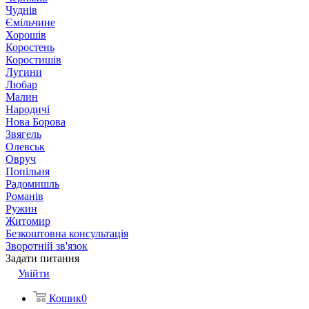
Чуднів
Ємільчине
Хорошів
Коростень
Коростишів
Лугини
Любар
Малин
Народичі
Нова Борова
Звягель
Олевськ
Овруч
Попільня
Радомишль
Романів
Ружин
Житомир
Безкоштовна консультація
Зворотній зв'язок
Задати питання
Увійти
Кошик
0