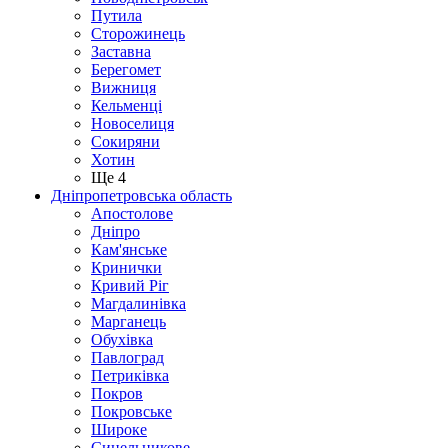
Путила
Сторожинець
Заставна
Берегомет
Вижниця
Кельменці
Новоселиця
Сокиряни
Хотин
Ще 4
Дніпропетровська область
Апостолове
Дніпро
Кам'янське
Кринички
Кривий Ріг
Магдалинівка
Марганець
Обухівка
Павлоград
Петриківка
Покров
Покровське
Широке
Синельникове