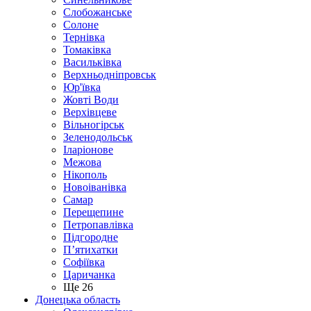
Слобожанське
Солоне
Тернівка
Томаківка
Васильківка
Верхньодніпровськ
Юр'ївка
Жовті Води
Верхівцеве
Вільногірськ
Зеленодольськ
Іларіонове
Межова
Нікополь
Новоіванівка
Самар
Перещепине
Петропавлівка
Підгородне
П’ятихатки
Софіївка
Царичанка
Ще 26
Донецька область