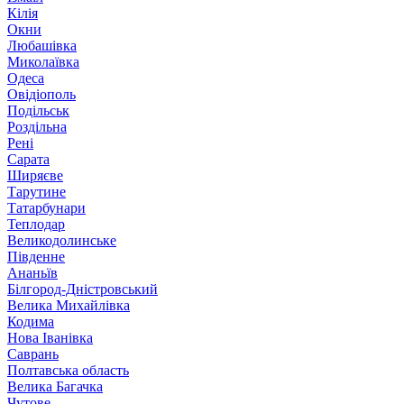
Кілія
Окни
Любашівка
Миколаївка
Одеса
Овідіополь
Подільськ
Роздільна
Рені
Сарата
Ширяєве
Тарутине
Татарбунари
Теплодар
Великодолинське
Південне
Ананьїв
Білгород-Дністровський
Велика Михайлівка
Кодима
Нова Іванівка
Саврань
Полтавська область
Велика Багачка
Чутове