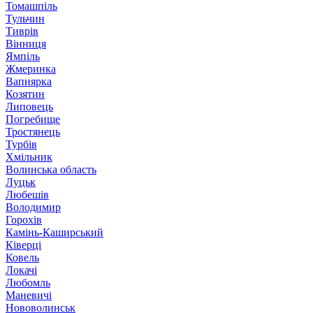
Томашпіль
Тульчин
Тиврів
Вінниця
Ямпіль
Жмеринка
Вапнярка
Козятин
Липовець
Погребище
Тростянець
Турбів
Хмільник
Волинська область
Луцьк
Любешів
Володимир
Горохів
Камінь-Каширський
Ківерці
Ковель
Локачі
Любомль
Маневичі
Нововолинськ