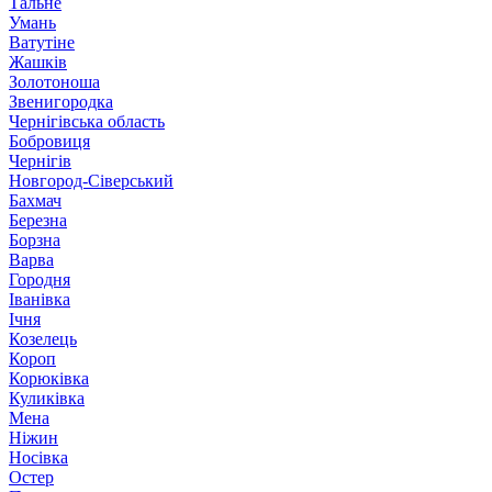
Тальне
Умань
Ватутіне
Жашків
Золотоноша
Звенигородка
Чернігівська область
Бобровиця
Чернігів
Новгород-Сіверський
Бахмач
Березна
Борзна
Варва
Городня
Іванівка
Ічня
Козелець
Короп
Корюківка
Куликівка
Мена
Ніжин
Носівка
Остер