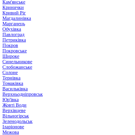
Кам'янське
Кринички
Кривий Ріг
Магдалинівка
Марганець
Обухівка
Павлоград
Петриківка
Покров
Покровське
Широке
Синельникове
Слобожанське
Солоне
Тернівка
Томаківка
Васильківка
Верхньодніпровськ
Юр'ївка
Жовті Води
Верхівцеве
Вільногірськ
Зеленодольськ
Іларіонове
Межова