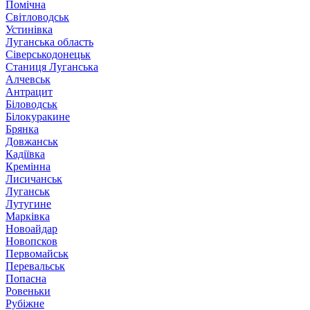
Помічна
Світловодськ
Устинівка
Луганська область
Сіверськодонецьк
Станиця Луганська
Алчевськ
Антрацит
Біловодськ
Білокуракине
Брянка
Довжанськ
Кадіївка
Кремінна
Лисичанськ
Луганськ
Лутугине
Марківка
Новоайдар
Новопсков
Первомайськ
Перевальськ
Попасна
Ровеньки
Рубіжне