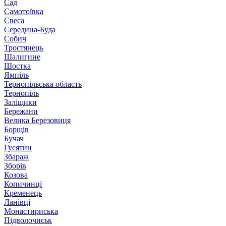
Сад
Самотоївка
Свеса
Середина-Буда
Собич
Тростянець
Шалигине
Шостка
Ямпіль
Тернопільська область
Тернопіль
Заліщики
Бережани
Велика Березовиця
Борщів
Бучач
Гусятин
Збараж
Зборів
Козова
Копичинці
Кременець
Ланівці
Монастириська
Підволочиськ