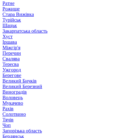
Ратне
Рожище
Стара Вижівка
Турійськ
Шацьк
Закарпатська область
Хуст
Іршава
Міжгір'я
Перечин
Свалява
Тересва
Ужгород
Берегове
Великий Бичків
Великий Березний
Виноградів
Воловець
Мукачево
Рахів
Солотвино
Тячів
Чоп
Запорізька область
Бердянськ