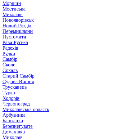
Моршин
Мостиська
Миколаїв
Новояворівськ
Новий Розділ
Перемишляни
Пустомити
Рава-Руська
Радехів
Рудки
Самбір
Сколе
Сокаль
Старий Самбір
Судова Вишня
Трускавець
Турка
Ходорів
Червоноград
Миколаївська область
Арбузинка
Баштанка
Березнегувате
Доманівка
Миколаїв