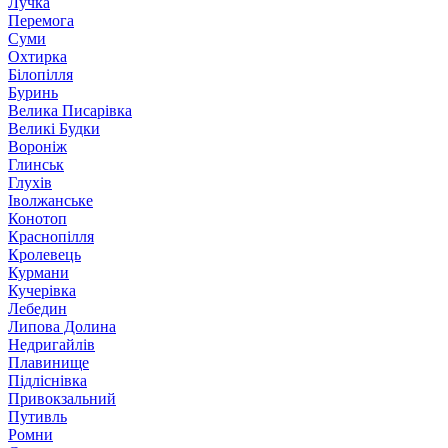
Лучка
Перемога
Суми
Охтирка
Білопілля
Буринь
Велика Писарівка
Великі Будки
Вороніж
Глинськ
Глухів
Іволжанське
Конотоп
Краснопілля
Кролевець
Курмани
Кучерівка
Лебедин
Липова Долина
Недригайлів
Плавинище
Підліснівка
Привокзальний
Путивль
Ромни