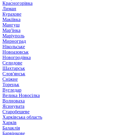
Красногорівка
Лиман
Курахове
Макіївка
Мангуш
Мар'їнка
Маріуполь
Мирноград
Нікольське
Новоазовськ
Новогродівка
Селидове
Шахтарськ
Слов'янськ
Сніжне
Торецьк
Вугледар
Велика Новосілка
Волноваха
Ясинувата
Старобешеве
Харківська область
Харків
Балаклія
Барвінкове