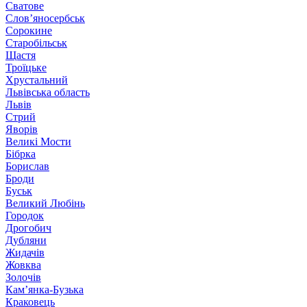
Сватове
Слов’яносербськ
Сорокине
Старобільськ
Щастя
Троїцьке
Хрустальний
Львівська область
Львів
Стрий
Яворів
Великі Мости
Бібрка
Борислав
Броди
Буськ
Великий Любінь
Городок
Дрогобич
Дубляни
Жидачів
Жовква
Золочів
Кам’янка-Бузька
Краковець