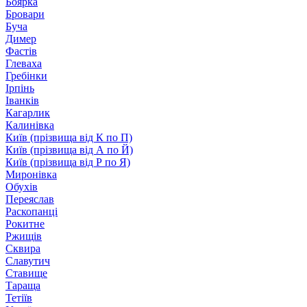
Боярка
Бровари
Буча
Димер
Фастів
Глеваха
Гребінки
Ірпінь
Іванків
Кагарлик
Калинівка
Київ (прізвища від К по П)
Київ (прізвища від А по Й)
Київ (прізвища від Р по Я)
Миронівка
Обухів
Переяслав
Раскопанці
Рокитне
Ржищів
Сквира
Славутич
Ставище
Тараща
Тетіїв