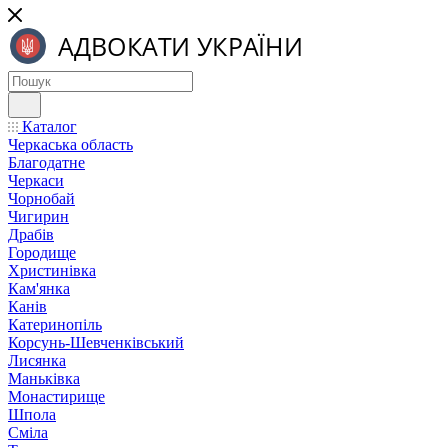
Каталог
Черкаська область
Благодатне
Черкаси
Чорнобай
Чигирин
Драбів
Городище
Христинівка
Кам'янка
Канів
Катеринопіль
Корсунь-Шевченківський
Лисянка
Маньківка
Монастирище
Шпола
Сміла