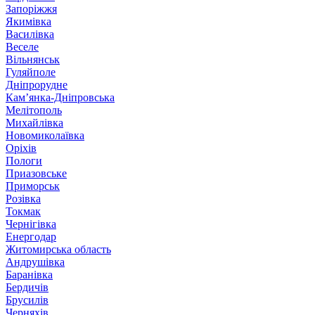
Запоріжжя
Якимівка
Василівка
Веселе
Вільнянськ
Гуляйполе
Дніпрорудне
Кам’янка-Дніпровська
Мелітополь
Михайлівка
Новомиколаївка
Оріхів
Пологи
Приазовське
Приморськ
Розівка
Токмак
Чернігівка
Енергодар
Житомирська область
Андрушівка
Баранівка
Бердичів
Брусилів
Черняхів