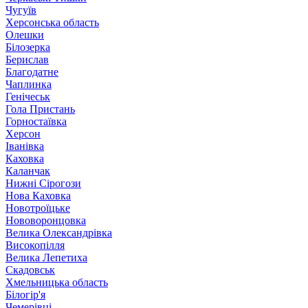
Чугуїв
Херсонська область
Олешки
Білозерка
Берислав
Благодатне
Чаплинка
Генічеськ
Гола Пристань
Горностаївка
Херсон
Іванівка
Каховка
Каланчак
Нижні Сірогози
Нова Каховка
Новотроїцьке
Нововоронцовка
Велика Олександрівка
Високопілля
Велика Лепетиха
Скадовськ
Хмельницька область
Білогір'я
Чемерівці