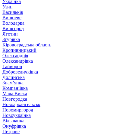
Українка
Узин
Васильків
Вишневе
Володарка
Вишгород
Яготин
Згурівка
Кіровоградська область
Кропивницький
Олександрія
Олександрівка
Гайворон
Добровеличківка
Долинська
Знам’янка
Компаніївка
Мала Виска
Новгородка
Новоархангельськ
Новомиргород
Новоукраїнка
Вільшанка
Онуфріївка
Петрове