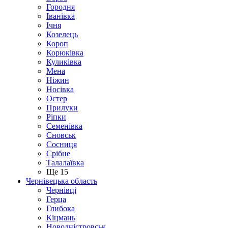
Городня
Іванівка
Ічня
Козелець
Короп
Корюківка
Куликівка
Мена
Ніжин
Носівка
Остер
Прилуки
Ріпки
Семенівка
Сновськ
Сосниця
Срібне
Талалаївка
Ще 15
Чернівецька область
Чернівці
Герца
Глибока
Кіцмань
Новодністровськ