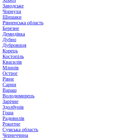
Хорол
Заводське
Чорнухи
Шишаки
Рівненська область
Березне
Демидівка
Дубно
Дубровиця
Корець
Костопіль
Квасилів
Млинів
Острог
Рівне
Сарни
Вараш
Володимирець
Зарічне
Здолбунів
Гоща
Радивилів
Рокитне
Сумська область
Чернеччина