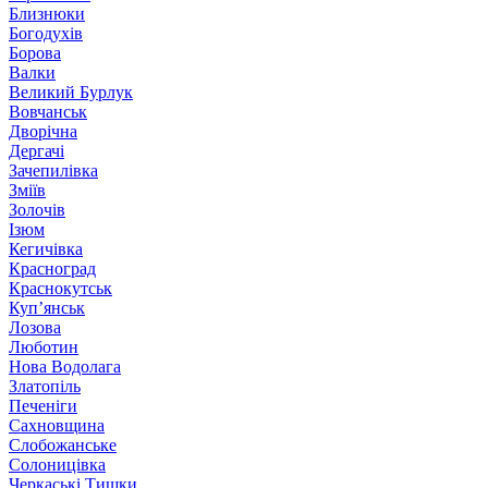
Близнюки
Богодухів
Борова
Валки
Великий Бурлук
Вовчанськ
Дворічна
Дергачі
Зачепилівка
Зміїв
Золочів
Ізюм
Кегичівка
Красноград
Краснокутськ
Куп’янськ
Лозова
Люботин
Нова Водолага
Златопіль
Печеніги
Сахновщина
Слобожанське
Солоницівка
Черкаські Тишки