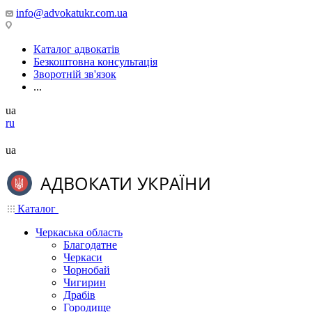
info@advokatukr.com.ua
Каталог адвокатів
Безкоштовна консультація
Зворотній зв'язок
...
ua
ru
ua
Каталог
Черкаська область
Благодатне
Черкаси
Чорнобай
Чигирин
Драбів
Городище