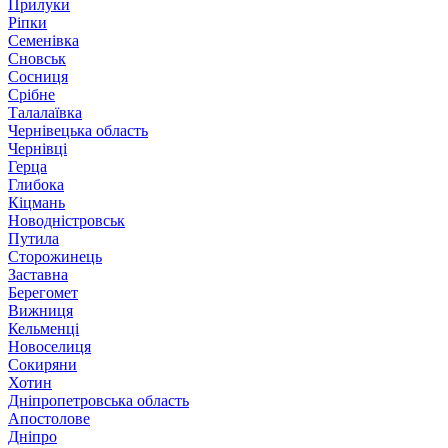
Прилуки
Ріпки
Семенівка
Сновськ
Сосниця
Срібне
Талалаївка
Чернівецька область
Чернівці
Герца
Глибока
Кіцмань
Новодністровськ
Путила
Сторожинець
Заставна
Берегомет
Вижниця
Кельменці
Новоселиця
Сокиряни
Хотин
Дніпропетровська область
Апостолове
Дніпро