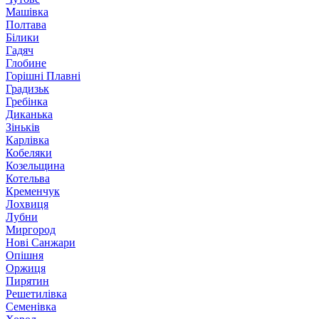
Машівка
Полтава
Білики
Гадяч
Глобине
Горішні Плавні
Градизьк
Гребінка
Диканька
Зіньків
Карлівка
Кобеляки
Козельщина
Котельва
Кременчук
Лохвиця
Лубни
Миргород
Нові Санжари
Опішня
Оржиця
Пирятин
Решетилівка
Семенівка