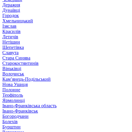
Деражня
Дунаївці
Городок
Хмельницький
Ізяслав
Красилів
Летичів
Нетішин
Шепетівка
Славута
Стара Синява
Старокостянтинів
Віньківці
Волочиськ
Кам’янець-Подільський
Нова Ушиця
Полонне
Теофіполь
Ярмолинці
Івано-Франківська область
Івано-Франківськ
Богородчани
Болехів
Бурштин