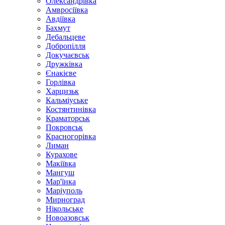
Олександрівка
Амвросіївка
Авдіївка
Бахмут
Дебальцеве
Добропілля
Докучаєвськ
Дружківка
Єнакієве
Горлівка
Харцизьк
Кальміуське
Костянтинівка
Краматорськ
Покровськ
Красногорівка
Лиман
Курахове
Макіївка
Мангуш
Мар'їнка
Маріуполь
Мирноград
Нікольське
Новоазовськ