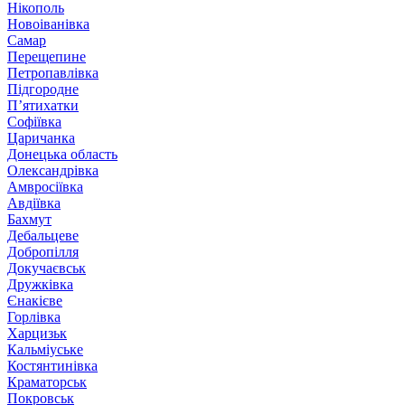
Нікополь
Новоіванівка
Самар
Перещепине
Петропавлівка
Підгородне
П’ятихатки
Софіївка
Царичанка
Донецька область
Олександрівка
Амвросіївка
Авдіївка
Бахмут
Дебальцеве
Добропілля
Докучаєвськ
Дружківка
Єнакієве
Горлівка
Харцизьк
Кальміуське
Костянтинівка
Краматорськ
Покровськ