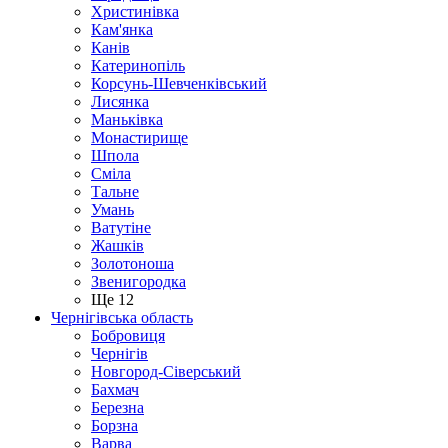
Христинівка
Кам'янка
Канів
Катеринопіль
Корсунь-Шевченківський
Лисянка
Маньківка
Монастирище
Шпола
Сміла
Тальне
Умань
Ватутіне
Жашків
Золотоноша
Звенигородка
Ще 12
Чернігівська область
Бобровиця
Чернігів
Новгород-Сіверський
Бахмач
Березна
Борзна
Варва