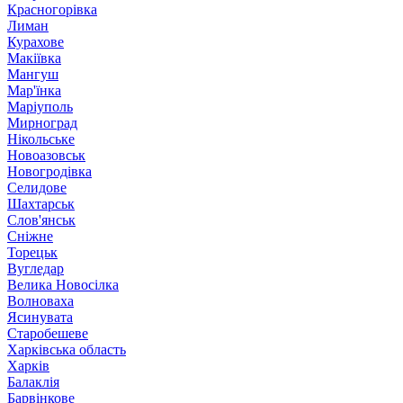
Красногорівка
Лиман
Курахове
Макіївка
Мангуш
Мар'їнка
Маріуполь
Мирноград
Нікольське
Новоазовськ
Новогродівка
Селидове
Шахтарськ
Слов'янськ
Сніжне
Торецьк
Вугледар
Велика Новосілка
Волноваха
Ясинувата
Старобешеве
Харківська область
Харків
Балаклія
Барвінкове