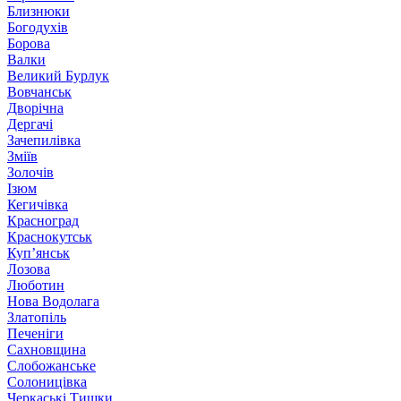
Близнюки
Богодухів
Борова
Валки
Великий Бурлук
Вовчанськ
Дворічна
Дергачі
Зачепилівка
Зміїв
Золочів
Ізюм
Кегичівка
Красноград
Краснокутськ
Куп’янськ
Лозова
Люботин
Нова Водолага
Златопіль
Печеніги
Сахновщина
Слобожанське
Солоницівка
Черкаські Тишки