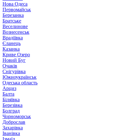
Нова Одеса
Первомайськ
Березанка
Братське
Веселинове
Вознесенськ
Врадіївка
Єланець
Казанка
Криве Озеро
Новий Буг
Очаків
Снігурівка
Южноукраїнськ
Одеська область
Арциз
Балта
Біляївка
Березівка
Болград
Чорноморськ
Доброслав
Захарівка
Іванівка
Ізмаїл