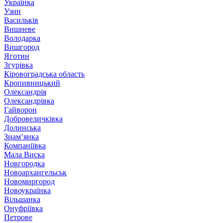
Українка
Узин
Васильків
Вишневе
Володарка
Вишгород
Яготин
Згурівка
Кіровоградська область
Кропивницький
Олександрія
Олександрівка
Гайворон
Добровеличківка
Долинська
Знам’янка
Компаніївка
Мала Виска
Новгородка
Новоархангельськ
Новомиргород
Новоукраїнка
Вільшанка
Онуфріївка
Петрове