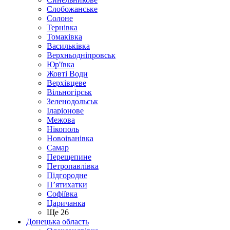
Слобожанське
Солоне
Тернівка
Томаківка
Васильківка
Верхньодніпровськ
Юр'ївка
Жовті Води
Верхівцеве
Вільногірськ
Зеленодольськ
Іларіонове
Межова
Нікополь
Новоіванівка
Самар
Перещепине
Петропавлівка
Підгородне
П’ятихатки
Софіївка
Царичанка
Ще 26
Донецька область