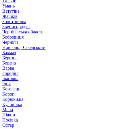
Тальне
Умань
Ватутіне
Жашків
Золотоноша
Звенигородка
Чернігівська область
Бобровиця
Чернігів
Новгород-Сіверський
Бахмач
Березна
Борзна
Варва
Городня
Іванівка
Ічня
Козелець
Короп
Корюківка
Куликівка
Мена
Ніжин
Носівка
Остер