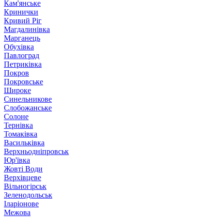
Кам'янське
Кринички
Кривий Ріг
Магдалинівка
Марганець
Обухівка
Павлоград
Петриківка
Покров
Покровське
Широке
Синельникове
Слобожанське
Солоне
Тернівка
Томаківка
Васильківка
Верхньодніпровськ
Юр'ївка
Жовті Води
Верхівцеве
Вільногірськ
Зеленодольськ
Іларіонове
Межова