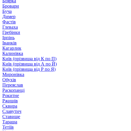
Боярка
Бровари
Буча
Димер
Фастів
Глеваха
Гребінки
Ірпінь
Іванків
Кагарлик
Калинівка
Київ (прізвища від К по П)
Київ (прізвища від А по Й)
Київ (прізвища від Р по Я)
Миронівка
Обухів
Переяслав
Раскопанці
Рокитне
Ржищів
Сквира
Славутич
Ставище
Тараща
Тетіїв