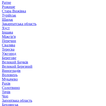
Ратне
Рожище
Стара Вижівка
Турійськ
Шацьк
Закарпатська область
Хуст
Іршава
Міжгір'я
Перечин
Свалява
Тересва
Ужгород
Берегове
Великий Бичків
Великий Березний
Виноградів
Воловець
Мукачево
Рахів
Солотвино
Тячів
Чоп
Запорізька область
Бердянськ