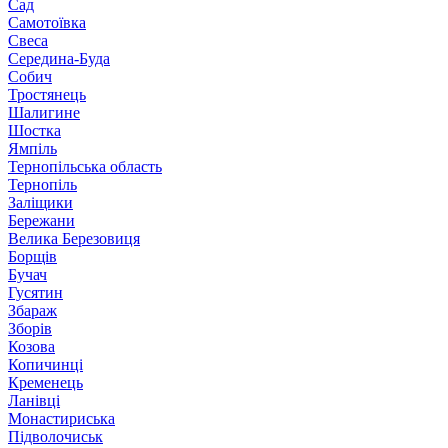
Сад
Самотоївка
Свеса
Середина-Буда
Собич
Тростянець
Шалигине
Шостка
Ямпіль
Тернопільська область
Тернопіль
Заліщики
Бережани
Велика Березовиця
Борщів
Бучач
Гусятин
Збараж
Зборів
Козова
Копичинці
Кременець
Ланівці
Монастириська
Підволочиськ