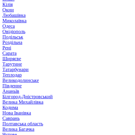
Кілія
Окни
Любашівка
Миколаївка
Одеса
Овідіополь
Подільськ
Роздільна
Рені
Сарата
Ширяєве
Тарутине
Татарбунари
Теплодар
Великодолинське
Південне
Ананьїв
Білгород-Дністровський
Велика Михайлівка
Кодима
Нова Іванівка
Саврань
Полтавська область
Велика Багачка
Чутове