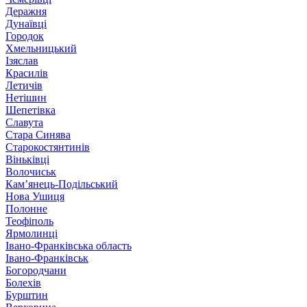
Деражня
Дунаївці
Городок
Хмельницький
Ізяслав
Красилів
Летичів
Нетішин
Шепетівка
Славута
Стара Синява
Старокостянтинів
Віньківці
Волочиськ
Кам’янець-Подільський
Нова Ушиця
Полонне
Теофіполь
Ярмолинці
Івано-Франківська область
Івано-Франківськ
Богородчани
Болехів
Бурштин