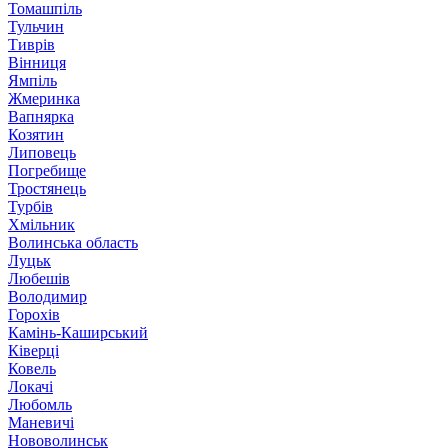
Томашпіль
Тульчин
Тиврів
Вінниця
Ямпіль
Жмеринка
Вапнярка
Козятин
Липовець
Погребище
Тростянець
Турбів
Хмільник
Волинська область
Луцьк
Любешів
Володимир
Горохів
Камінь-Каширський
Ківерці
Ковель
Локачі
Любомль
Маневичі
Нововолинськ