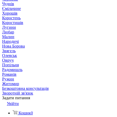
Чуднів
Ємільчине
Хорошів
Коростень
Коростишів
Лугини
Любар
Малин
Народичі
Нова Борова
Звягель
Олевськ
Овруч
Попільня
Радомишль
Романів
Ружин
Житомир
Безкоштовна консультація
Зворотній зв'язок
Задати питання
Увійти
Кошик
0