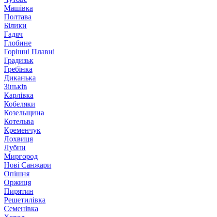
Машівка
Полтава
Білики
Гадяч
Глобине
Горішні Плавні
Градизьк
Гребінка
Диканька
Зіньків
Карлівка
Кобеляки
Козельщина
Котельва
Кременчук
Лохвиця
Лубни
Миргород
Нові Санжари
Опішня
Оржиця
Пирятин
Решетилівка
Семенівка