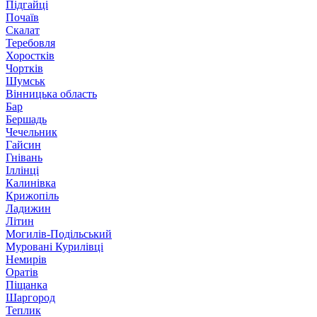
Підгайці
Почаїв
Скалат
Теребовля
Хоростків
Чортків
Шумськ
Вінницька область
Бар
Бершадь
Чечельник
Гайсин
Гнівань
Іллінці
Калинівка
Крижопіль
Ладижин
Літин
Могилів-Подільський
Муровані Курилівці
Немирів
Оратів
Піщанка
Шаргород
Теплик