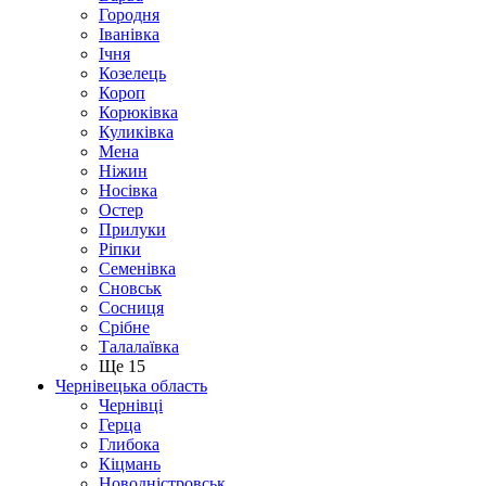
Городня
Іванівка
Ічня
Козелець
Короп
Корюківка
Куликівка
Мена
Ніжин
Носівка
Остер
Прилуки
Ріпки
Семенівка
Сновськ
Сосниця
Срібне
Талалаївка
Ще 15
Чернівецька область
Чернівці
Герца
Глибока
Кіцмань
Новодністровськ