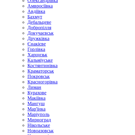
Олександрівка
Амвросіївка
Авдіївка
Бахмут
Дебальцеве
Добропілля
Докучаєвськ
Дружківка
Єнакієве
Горлівка
Харцизьк
Кальміуське
Костянтинівка
Краматорськ
Покровськ
Красногорівка
Лиман
Курахове
Макіївка
Мангуш
Мар'їнка
Маріуполь
Мирноград
Нікольське
Новоазовськ