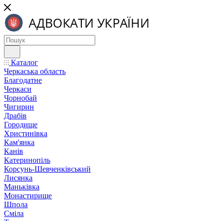
Каталог
Черкаська область
Благодатне
Черкаси
Чорнобай
Чигирин
Драбів
Городище
Христинівка
Кам'янка
Канів
Катеринопіль
Корсунь-Шевченківський
Лисянка
Маньківка
Монастирище
Шпола
Сміла