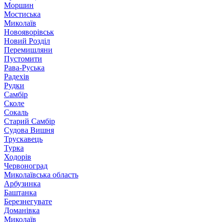
Моршин
Мостиська
Миколаїв
Новояворівськ
Новий Розділ
Перемишляни
Пустомити
Рава-Руська
Радехів
Рудки
Самбір
Сколе
Сокаль
Старий Самбір
Судова Вишня
Трускавець
Турка
Ходорів
Червоноград
Миколаївська область
Арбузинка
Баштанка
Березнегувате
Доманівка
Миколаїв