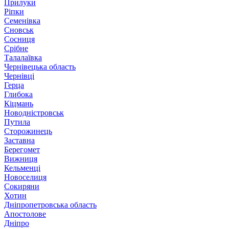
Прилуки
Ріпки
Семенівка
Сновськ
Сосниця
Срібне
Талалаївка
Чернівецька область
Чернівці
Герца
Глибока
Кіцмань
Новодністровськ
Путила
Сторожинець
Заставна
Берегомет
Вижниця
Кельменці
Новоселиця
Сокиряни
Хотин
Дніпропетровська область
Апостолове
Дніпро