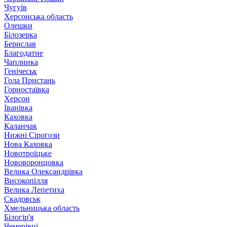
Чугуїв
Херсонська область
Олешки
Білозерка
Берислав
Благодатне
Чаплинка
Генічеськ
Гола Пристань
Горностаївка
Херсон
Іванівка
Каховка
Каланчак
Нижні Сірогози
Нова Каховка
Новотроїцьке
Нововоронцовка
Велика Олександрівка
Високопілля
Велика Лепетиха
Скадовськ
Хмельницька область
Білогір'я
Чемерівці