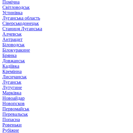
Помічна
Світловодськ
Устинівка
Луганська область
Сіверськодонецьк
Станиця Луганська
Алчевськ
Антрацит
Біловодськ
Білокуракине
Брянка
Довжанськ
Кадіївка
Кремінна
Лисичанськ
Луганськ
Лутугине
Марківка
Новоайдар
Новопсков
Первомайськ
Перевальськ
Попасна
Ровеньки
Рубіжне