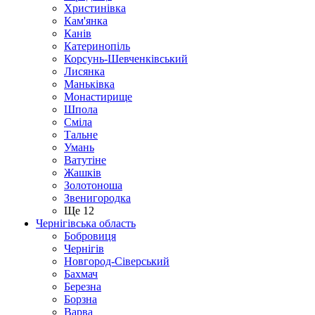
Христинівка
Кам'янка
Канів
Катеринопіль
Корсунь-Шевченківський
Лисянка
Маньківка
Монастирище
Шпола
Сміла
Тальне
Умань
Ватутіне
Жашків
Золотоноша
Звенигородка
Ще 12
Чернігівська область
Бобровиця
Чернігів
Новгород-Сіверський
Бахмач
Березна
Борзна
Варва