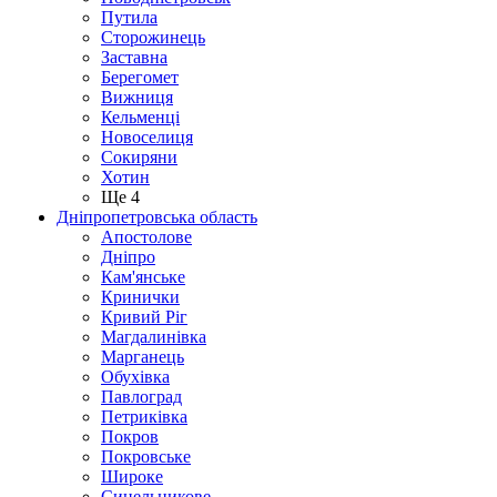
Путила
Сторожинець
Заставна
Берегомет
Вижниця
Кельменці
Новоселиця
Сокиряни
Хотин
Ще 4
Дніпропетровська область
Апостолове
Дніпро
Кам'янське
Кринички
Кривий Ріг
Магдалинівка
Марганець
Обухівка
Павлоград
Петриківка
Покров
Покровське
Широке
Синельникове