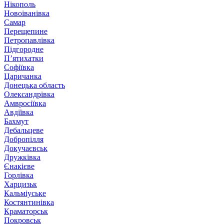
Нікополь
Новоіванівка
Самар
Перещепине
Петропавлівка
Підгородне
П’ятихатки
Софіївка
Царичанка
Донецька область
Олександрівка
Амвросіївка
Авдіївка
Бахмут
Дебальцеве
Добропілля
Докучаєвськ
Дружківка
Єнакієве
Горлівка
Харцизьк
Кальміуське
Костянтинівка
Краматорськ
Покровськ