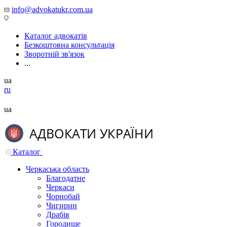
info@advokatukr.com.ua
Каталог адвокатів
Безкоштовна консультація
Зворотній зв'язок
...
ua
ru
ua
Каталог
Черкаська область
Благодатне
Черкаси
Чорнобай
Чигирин
Драбів
Городище