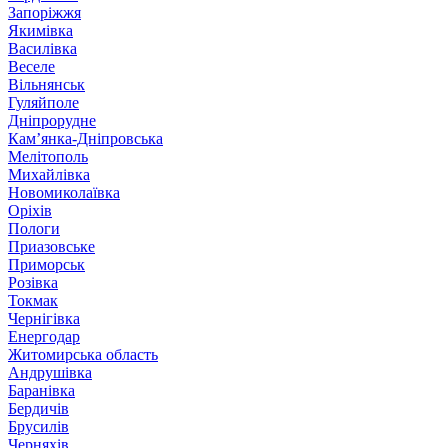
Запоріжжя
Якимівка
Василівка
Веселе
Вільнянськ
Гуляйполе
Дніпрорудне
Кам’янка-Дніпровська
Мелітополь
Михайлівка
Новомиколаївка
Оріхів
Пологи
Приазовське
Приморськ
Розівка
Токмак
Чернігівка
Енергодар
Житомирська область
Андрушівка
Баранівка
Бердичів
Брусилів
Черняхів