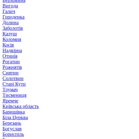
Верховина
Вигода
Галич
Городенка
Долина
Заболотів
Калуш
Коломия
Косів
Надвірна
Отинія
Рогатин
Рожнятів
Снятин
Солотвин
Старі Кути
Тлумач
Тисмениця
Яремче
Київська область
Баришівка
Біла Церква
Березань
Богуслав
Бориспіль