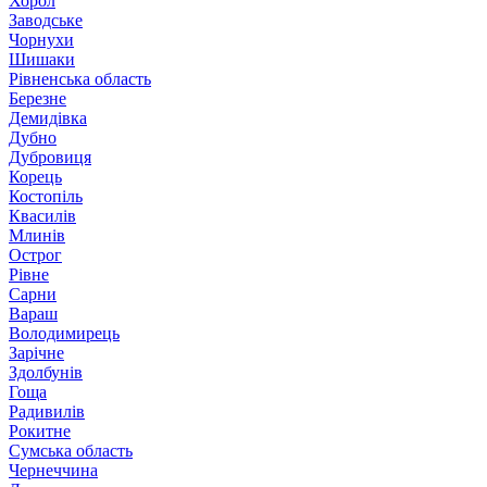
Хорол
Заводське
Чорнухи
Шишаки
Рівненська область
Березне
Демидівка
Дубно
Дубровиця
Корець
Костопіль
Квасилів
Млинів
Острог
Рівне
Сарни
Вараш
Володимирець
Зарічне
Здолбунів
Гоща
Радивилів
Рокитне
Сумська область
Чернеччина