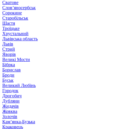
Сватове
Слов’яносербськ
Сорокине
Старобільськ
Щастя
Троїцьке
Хрустальний
Львівська область
Львів
Стрий
Яворів
Великі Мости
Бібрка
Борислав
Броди
Буськ
Великий Любінь
Городок
Дрогобич
Дубляни
Жидачів
Жовква
Золочів
Кам’янка-Бузька
Краковець