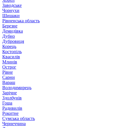
Хорол
Заводське
Чорнухи
Шишаки
Рівненська область
Березне
Демидівка
Дубно
Дубровиця
Корець
Костопіль
Квасилів
Млинів
Острог
Рівне
Сарни
Вараш
Володимирець
Зарічне
Здолбунів
Гоща
Радивилів
Рокитне
Сумська область
Чернеччина