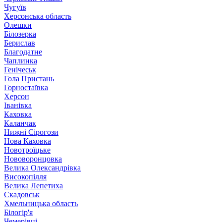
Чугуїв
Херсонська область
Олешки
Білозерка
Берислав
Благодатне
Чаплинка
Генічеськ
Гола Пристань
Горностаївка
Херсон
Іванівка
Каховка
Каланчак
Нижні Сірогози
Нова Каховка
Новотроїцьке
Нововоронцовка
Велика Олександрівка
Високопілля
Велика Лепетиха
Скадовськ
Хмельницька область
Білогір'я
Чемерівці