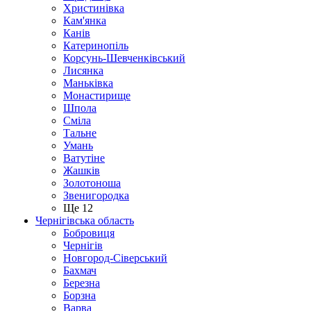
Христинівка
Кам'янка
Канів
Катеринопіль
Корсунь-Шевченківський
Лисянка
Маньківка
Монастирище
Шпола
Сміла
Тальне
Умань
Ватутіне
Жашків
Золотоноша
Звенигородка
Ще 12
Чернігівська область
Бобровиця
Чернігів
Новгород-Сіверський
Бахмач
Березна
Борзна
Варва