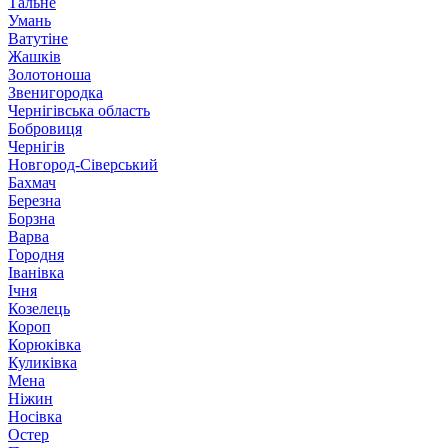
Тальне
Умань
Ватутіне
Жашків
Золотоноша
Звенигородка
Чернігівська область
Бобровиця
Чернігів
Новгород-Сіверський
Бахмач
Березна
Борзна
Варва
Городня
Іванівка
Ічня
Козелець
Короп
Корюківка
Куликівка
Мена
Ніжин
Носівка
Остер