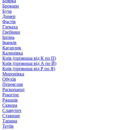
Боярка
Бровари
Буча
Димер
Фастів
Глеваха
Гребінки
Ірпінь
Іванків
Кагарлик
Калинівка
Київ (прізвища від К по П)
Київ (прізвища від А по Й)
Київ (прізвища від Р по Я)
Миронівка
Обухів
Переяслав
Раскопанці
Рокитне
Ржищів
Сквира
Славутич
Ставище
Тараща
Тетіїв