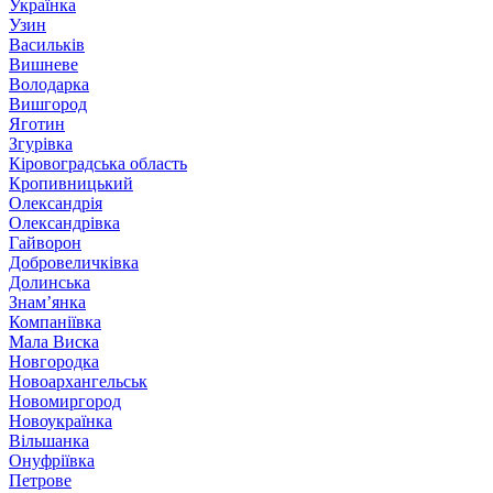
Українка
Узин
Васильків
Вишневе
Володарка
Вишгород
Яготин
Згурівка
Кіровоградська область
Кропивницький
Олександрія
Олександрівка
Гайворон
Добровеличківка
Долинська
Знам’янка
Компаніївка
Мала Виска
Новгородка
Новоархангельськ
Новомиргород
Новоукраїнка
Вільшанка
Онуфріївка
Петрове