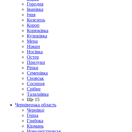
Городня
Іванівка
Ічня
Козелець
Короп
Корюківка
Куликівка
Мена
Ніжин
Носівка
Остер
Прилуки
Ріпки
Семенівка
Сновськ
Сосниця
Срібне
Талалаївка
Ще 15
Чернівецька область
Чернівці
Герца
Глибока
Кіцмань
Новодністровськ