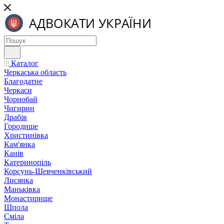
Каталог
Черкаська область
Благодатне
Черкаси
Чорнобай
Чигирин
Драбів
Городище
Христинівка
Кам'янка
Канів
Катеринопіль
Корсунь-Шевченківський
Лисянка
Маньківка
Монастирище
Шпола
Сміла