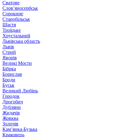
Сватове
Слов’яносербськ
Сорокине
Старобільськ
Щастя
Троїцьке
Хрустальний
Львівська область
Львів
Стрий
Яворів
Великі Мости
Бібрка
Борислав
Броди
Буськ
Великий Любінь
Городок
Дрогобич
Дубляни
Жидачів
Жовква
Золочів
Кам’янка-Бузька
Краковець