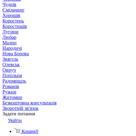
Чуднів
Ємільчине
Хорошів
Коростень
Коростишів
Лугини
Любар
Малин
Народичі
Нова Борова
Звягель
Олевськ
Овруч
Попільня
Радомишль
Романів
Ружин
Житомир
Безкоштовна консультація
Зворотній зв'язок
Задати питання
Увійти
Кошик
0