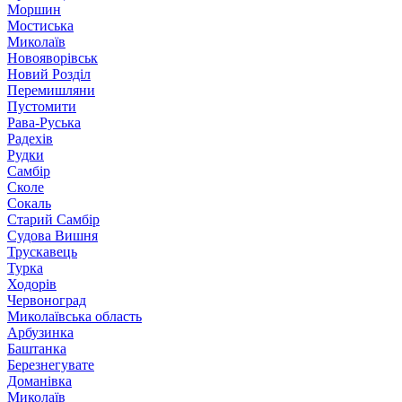
Моршин
Мостиська
Миколаїв
Новояворівськ
Новий Розділ
Перемишляни
Пустомити
Рава-Руська
Радехів
Рудки
Самбір
Сколе
Сокаль
Старий Самбір
Судова Вишня
Трускавець
Турка
Ходорів
Червоноград
Миколаївська область
Арбузинка
Баштанка
Березнегувате
Доманівка
Миколаїв