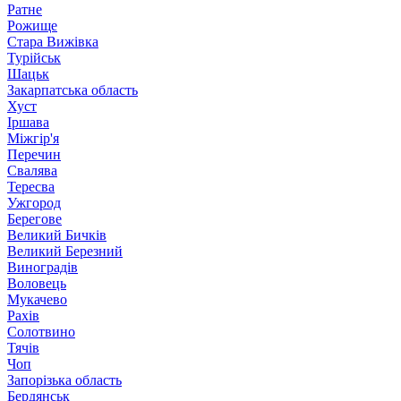
Ратне
Рожище
Стара Вижівка
Турійськ
Шацьк
Закарпатська область
Хуст
Іршава
Міжгір'я
Перечин
Свалява
Тересва
Ужгород
Берегове
Великий Бичків
Великий Березний
Виноградів
Воловець
Мукачево
Рахів
Солотвино
Тячів
Чоп
Запорізька область
Бердянськ