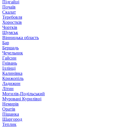
Підгайці
Почаїв
Скалат
Теребовля
Хоростків
Чортків
Шумськ
Вінницька область
Бар
Бершадь
Чечельник
Гайсин
Гнівань
Іллінці
Калинівка
Крижопіль
Ладижин
Літин
Могилів-Подільський
Муровані Курилівці
Немирів
Оратів
Піщанка
Шаргород
Теплик