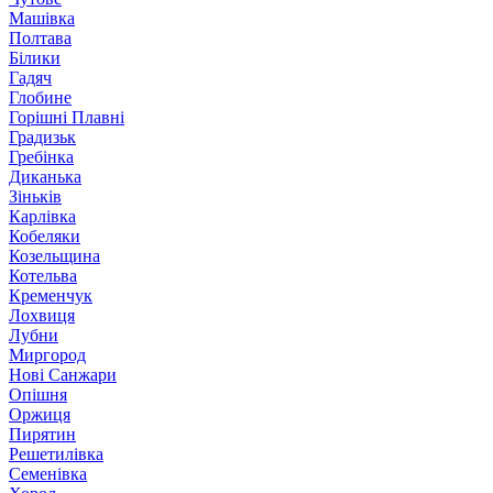
Машівка
Полтава
Білики
Гадяч
Глобине
Горішні Плавні
Градизьк
Гребінка
Диканька
Зіньків
Карлівка
Кобеляки
Козельщина
Котельва
Кременчук
Лохвиця
Лубни
Миргород
Нові Санжари
Опішня
Оржиця
Пирятин
Решетилівка
Семенівка