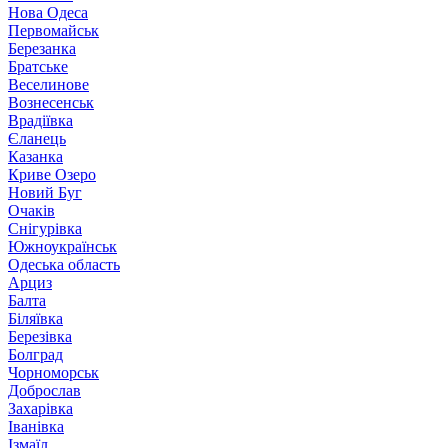
Нова Одеса
Первомайськ
Березанка
Братське
Веселинове
Вознесенськ
Врадіївка
Єланець
Казанка
Криве Озеро
Новий Буг
Очаків
Снігурівка
Южноукраїнськ
Одеська область
Арциз
Балта
Біляївка
Березівка
Болград
Чорноморськ
Доброслав
Захарівка
Іванівка
Ізмаїл