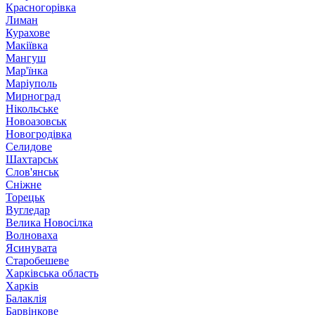
Красногорівка
Лиман
Курахове
Макіївка
Мангуш
Мар'їнка
Маріуполь
Мирноград
Нікольське
Новоазовськ
Новогродівка
Селидове
Шахтарськ
Слов'янськ
Сніжне
Торецьк
Вугледар
Велика Новосілка
Волноваха
Ясинувата
Старобешеве
Харківська область
Харків
Балаклія
Барвінкове