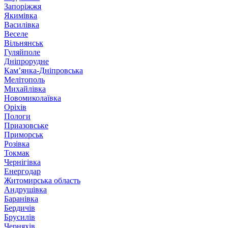
Запоріжжя
Якимівка
Василівка
Веселе
Вільнянськ
Гуляйполе
Дніпрорудне
Кам’янка-Дніпровська
Мелітополь
Михайлівка
Новомиколаївка
Оріхів
Пологи
Приазовське
Приморськ
Розівка
Токмак
Чернігівка
Енергодар
Житомирська область
Андрушівка
Баранівка
Бердичів
Брусилів
Черняхів