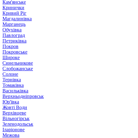
Кам'янське
Кринички
Кривий Ріг
Магдалинівка
Марганець
Обухівка
Павлоград
Петриківка
Покров
Покровське
Широке
Синельникове
Слобожанське
Солоне
Тернівка
Томаківка
Васильківка
Верхньодніпровськ
Юр'ївка
Жовті Води
Верхівцеве
Вільногірськ
Зеленодольськ
Іларіонове
Межова