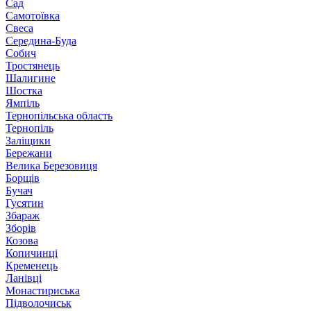
Сад
Самотоївка
Свеса
Середина-Буда
Собич
Тростянець
Шалигине
Шостка
Ямпіль
Тернопільська область
Тернопіль
Заліщики
Бережани
Велика Березовиця
Борщів
Бучач
Гусятин
Збараж
Зборів
Козова
Копичинці
Кременець
Ланівці
Монастириська
Підволочиськ