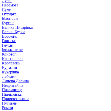
Лучка
Перемога
Суми
Охтирка
Білопілля
Буринь
Велика Писарівка
Великі Будки
Вороніж
Глинськ
Глухів
Іволжанське
Конотоп
Краснопілля
Кролевець
Курмани
Кучерівка
Лебедин
Липова Долина
Недригайлів
Плавинище
Підліснівка
Привокзальний
Путивль
Ромни