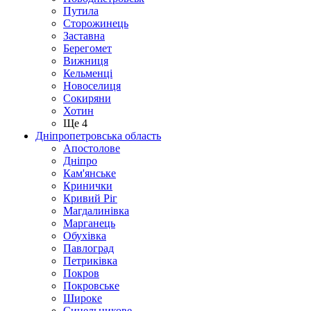
Путила
Сторожинець
Заставна
Берегомет
Вижниця
Кельменці
Новоселиця
Сокиряни
Хотин
Ще 4
Дніпропетровська область
Апостолове
Дніпро
Кам'янське
Кринички
Кривий Ріг
Магдалинівка
Марганець
Обухівка
Павлоград
Петриківка
Покров
Покровське
Широке
Синельникове