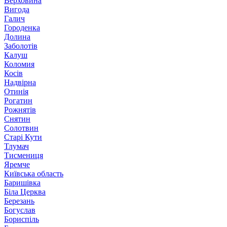
Верховина
Вигода
Галич
Городенка
Долина
Заболотів
Калуш
Коломия
Косів
Надвірна
Отинія
Рогатин
Рожнятів
Снятин
Солотвин
Старі Кути
Тлумач
Тисмениця
Яремче
Київська область
Баришівка
Біла Церква
Березань
Богуслав
Бориспіль