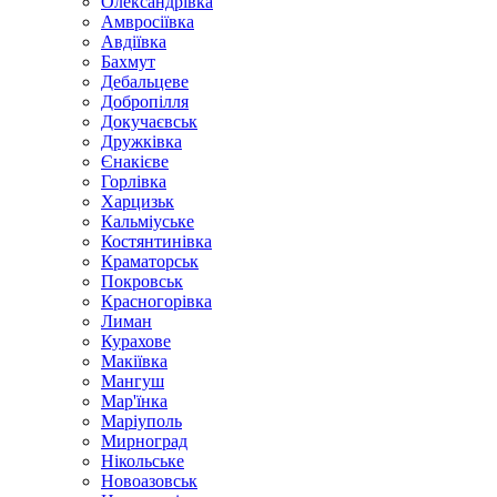
Олександрівка
Амвросіївка
Авдіївка
Бахмут
Дебальцеве
Добропілля
Докучаєвськ
Дружківка
Єнакієве
Горлівка
Харцизьк
Кальміуське
Костянтинівка
Краматорськ
Покровськ
Красногорівка
Лиман
Курахове
Макіївка
Мангуш
Мар'їнка
Маріуполь
Мирноград
Нікольське
Новоазовськ