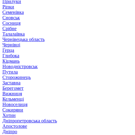
Прилуки
Ріпки
Семенівка
Сновськ
Сосниця
Срібне
Талалаївка
Чернівецька область
Чернівці
Герца
Глибока
Кіцмань
Новодністровськ
Путила
Сторожинець
Заставна
Берегомет
Вижниця
Кельменці
Новоселиця
Сокиряни
Хотин
Дніпропетровська область
Апостолове
Дніпро