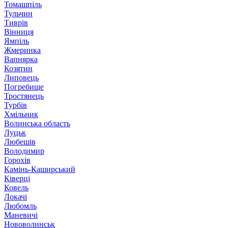
Томашпіль
Тульчин
Тиврів
Вінниця
Ямпіль
Жмеринка
Вапнярка
Козятин
Липовець
Погребище
Тростянець
Турбів
Хмільник
Волинська область
Луцьк
Любешів
Володимир
Горохів
Камінь-Каширський
Ківерці
Ковель
Локачі
Любомль
Маневичі
Нововолинськ