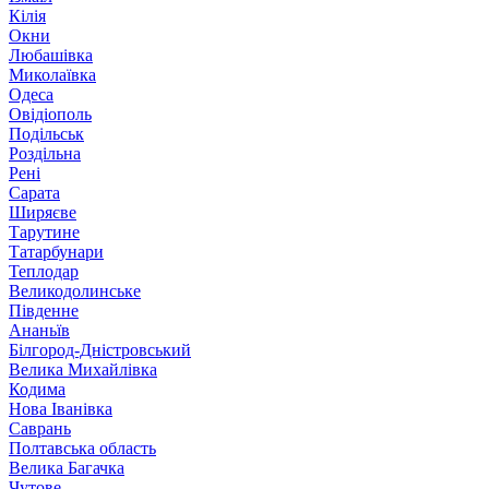
Кілія
Окни
Любашівка
Миколаївка
Одеса
Овідіополь
Подільськ
Роздільна
Рені
Сарата
Ширяєве
Тарутине
Татарбунари
Теплодар
Великодолинське
Південне
Ананьїв
Білгород-Дністровський
Велика Михайлівка
Кодима
Нова Іванівка
Саврань
Полтавська область
Велика Багачка
Чутове