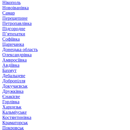
Нікополь
Новоіванівка
Самар
Перещепине
Петропавлівка
Підгородне
П’ятихатки
Софіївка
Царичанка
Донецька область
Олександрівка
Амвросіївка
Авдіївка
Бахмут
Дебальцеве
Добропілля
Докучаєвськ
Дружківка
Єнакієве
Горлівка
Харцизьк
Кальміуське
Костянтинівка
Краматорськ
Покровськ