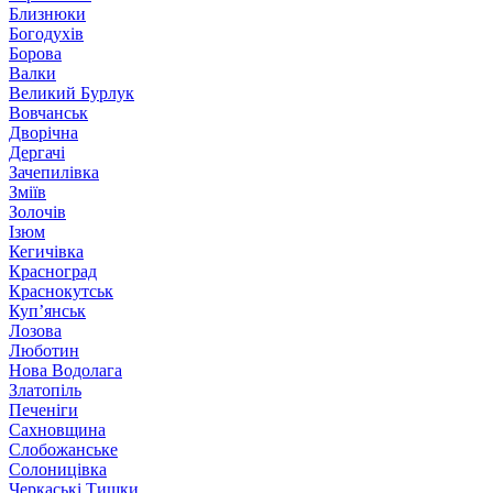
Близнюки
Богодухів
Борова
Валки
Великий Бурлук
Вовчанськ
Дворічна
Дергачі
Зачепилівка
Зміїв
Золочів
Ізюм
Кегичівка
Красноград
Краснокутськ
Куп’янськ
Лозова
Люботин
Нова Водолага
Златопіль
Печеніги
Сахновщина
Слобожанське
Солоницівка
Черкаські Тишки