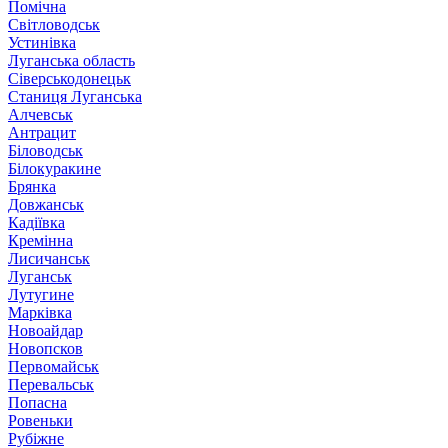
Помічна
Світловодськ
Устинівка
Луганська область
Сіверськодонецьк
Станиця Луганська
Алчевськ
Антрацит
Біловодськ
Білокуракине
Брянка
Довжанськ
Кадіївка
Кремінна
Лисичанськ
Луганськ
Лутугине
Марківка
Новоайдар
Новопсков
Первомайськ
Перевальськ
Попасна
Ровеньки
Рубіжне