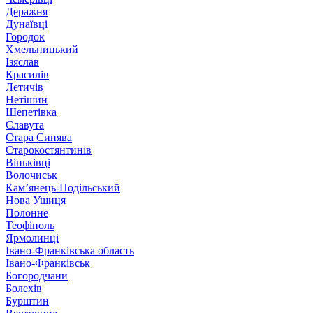
Деражня
Дунаївці
Городок
Хмельницький
Ізяслав
Красилів
Летичів
Нетішин
Шепетівка
Славута
Стара Синява
Старокостянтинів
Віньківці
Волочиськ
Кам’янець-Подільський
Нова Ушиця
Полонне
Теофіполь
Ярмолинці
Івано-Франківська область
Івано-Франківськ
Богородчани
Болехів
Бурштин