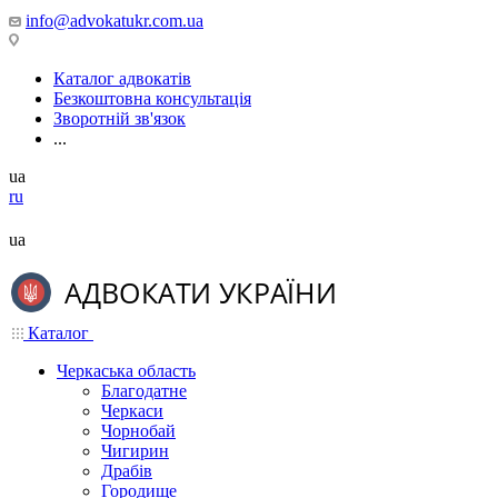
info@advokatukr.com.ua
Каталог адвокатів
Безкоштовна консультація
Зворотній зв'язок
...
ua
ru
ua
Каталог
Черкаська область
Благодатне
Черкаси
Чорнобай
Чигирин
Драбів
Городище