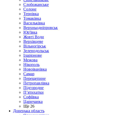
Слобожанське
Солоне
Тернівка
Томаківка
Васильківка
Верхньодніпровськ
Юр'ївка
Жовті Води
Верхівцеве
Вільногірськ
Зеленодольськ
Іларіонове
Межова
Нікополь
Новоіванівка
Самар
Перещепине
Петропавлівка
Підгородне
П’ятихатки
Софіївка
Царичанка
Ще 26
Донецька область