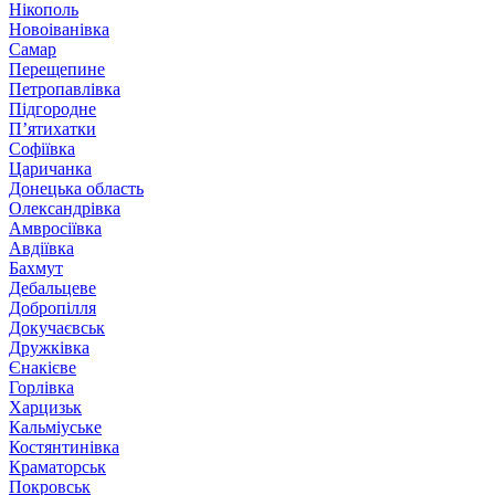
Нікополь
Новоіванівка
Самар
Перещепине
Петропавлівка
Підгородне
П’ятихатки
Софіївка
Царичанка
Донецька область
Олександрівка
Амвросіївка
Авдіївка
Бахмут
Дебальцеве
Добропілля
Докучаєвськ
Дружківка
Єнакієве
Горлівка
Харцизьк
Кальміуське
Костянтинівка
Краматорськ
Покровськ