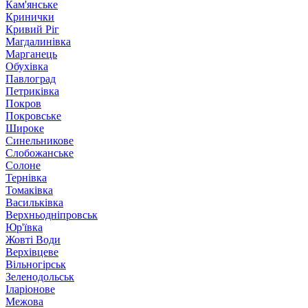
Кам'янське
Кринички
Кривий Ріг
Магдалинівка
Марганець
Обухівка
Павлоград
Петриківка
Покров
Покровське
Широке
Синельникове
Слобожанське
Солоне
Тернівка
Томаківка
Васильківка
Верхньодніпровськ
Юр'ївка
Жовті Води
Верхівцеве
Вільногірськ
Зеленодольськ
Іларіонове
Межова