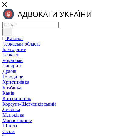
Каталог
Черкаська область
Благодатне
Черкаси
Чорнобай
Чигирин
Драбів
Городище
Христинівка
Кам'янка
Канів
Катеринопіль
Корсунь-Шевченківський
Лисянка
Маньківка
Монастирище
Шпола
Сміла