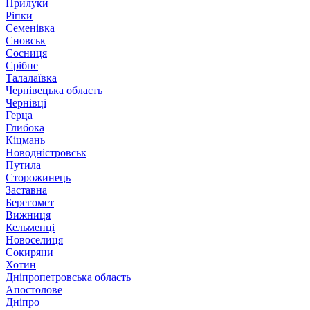
Прилуки
Ріпки
Семенівка
Сновськ
Сосниця
Срібне
Талалаївка
Чернівецька область
Чернівці
Герца
Глибока
Кіцмань
Новодністровськ
Путила
Сторожинець
Заставна
Берегомет
Вижниця
Кельменці
Новоселиця
Сокиряни
Хотин
Дніпропетровська область
Апостолове
Дніпро