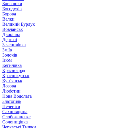
Близнюки
Богодухів
Борова
Валки
Великий Бурлук
Вовчанськ
Дворічна
Дергачі
Зачепилівка
Зміїв
Золочів
Ізюм
Кегичівка
Красноград
Краснокутськ
Куп’янськ
Лозова
Люботин
Нова Водолага
Златопіль
Печеніги
Сахновщина
Слобожанське
Солоницівка
Черкаські Тишки