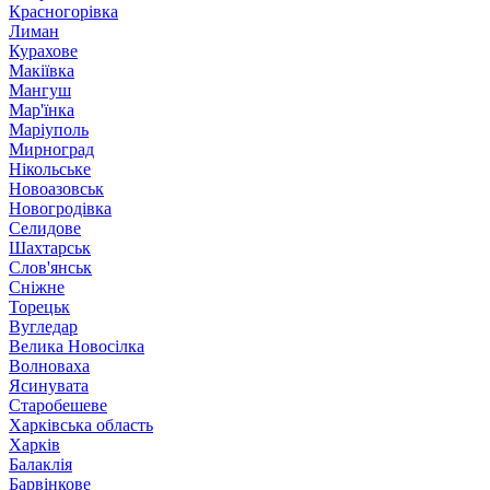
Красногорівка
Лиман
Курахове
Макіївка
Мангуш
Мар'їнка
Маріуполь
Мирноград
Нікольське
Новоазовськ
Новогродівка
Селидове
Шахтарськ
Слов'янськ
Сніжне
Торецьк
Вугледар
Велика Новосілка
Волноваха
Ясинувата
Старобешеве
Харківська область
Харків
Балаклія
Барвінкове