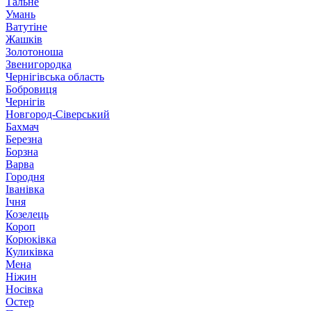
Тальне
Умань
Ватутіне
Жашків
Золотоноша
Звенигородка
Чернігівська область
Бобровиця
Чернігів
Новгород-Сіверський
Бахмач
Березна
Борзна
Варва
Городня
Іванівка
Ічня
Козелець
Короп
Корюківка
Куликівка
Мена
Ніжин
Носівка
Остер