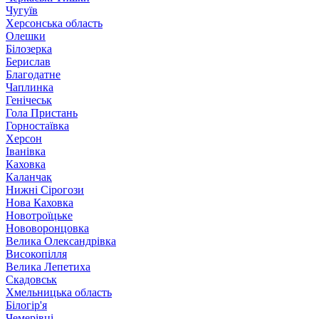
Чугуїв
Херсонська область
Олешки
Білозерка
Берислав
Благодатне
Чаплинка
Генічеськ
Гола Пристань
Горностаївка
Херсон
Іванівка
Каховка
Каланчак
Нижні Сірогози
Нова Каховка
Новотроїцьке
Нововоронцовка
Велика Олександрівка
Високопілля
Велика Лепетиха
Скадовськ
Хмельницька область
Білогір'я
Чемерівці