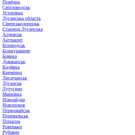
Помічна
Світловодськ
Устинівка
Луганська область
Сіверськодонецьк
Станиця Луганська
Алчевськ
Антрацит
Біловодськ
Білокуракине
Брянка
Довжанськ
Кадіївка
Кремінна
Лисичанськ
Луганськ
Лутугине
Марківка
Новоайдар
Новопсков
Первомайськ
Перевальськ
Попасна
Ровеньки
Рубіжне