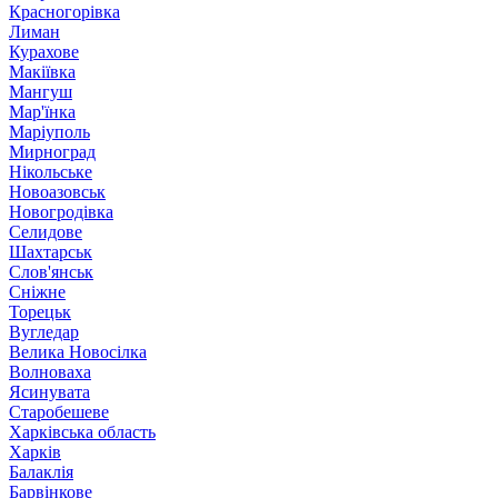
Красногорівка
Лиман
Курахове
Макіївка
Мангуш
Мар'їнка
Маріуполь
Мирноград
Нікольське
Новоазовськ
Новогродівка
Селидове
Шахтарськ
Слов'янськ
Сніжне
Торецьк
Вугледар
Велика Новосілка
Волноваха
Ясинувата
Старобешеве
Харківська область
Харків
Балаклія
Барвінкове