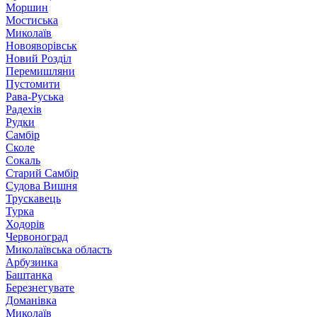
Моршин
Мостиська
Миколаїв
Новояворівськ
Новий Розділ
Перемишляни
Пустомити
Рава-Руська
Радехів
Рудки
Самбір
Сколе
Сокаль
Старий Самбір
Судова Вишня
Трускавець
Турка
Ходорів
Червоноград
Миколаївська область
Арбузинка
Баштанка
Березнегувате
Доманівка
Миколаїв