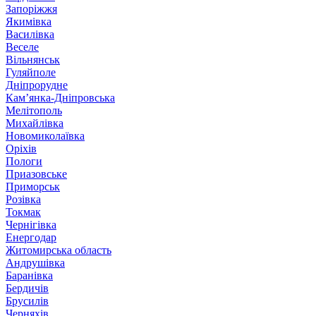
Запоріжжя
Якимівка
Василівка
Веселе
Вільнянськ
Гуляйполе
Дніпрорудне
Кам’янка-Дніпровська
Мелітополь
Михайлівка
Новомиколаївка
Оріхів
Пологи
Приазовське
Приморськ
Розівка
Токмак
Чернігівка
Енергодар
Житомирська область
Андрушівка
Баранівка
Бердичів
Брусилів
Черняхів