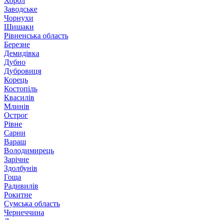
Хорол
Заводське
Чорнухи
Шишаки
Рівненська область
Березне
Демидівка
Дубно
Дубровиця
Корець
Костопіль
Квасилів
Млинів
Острог
Рівне
Сарни
Вараш
Володимирець
Зарічне
Здолбунів
Гоща
Радивилів
Рокитне
Сумська область
Чернеччина