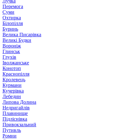
Лучка
Перемога
Суми
Охтирка
Білопілля
Буринь
Велика Писарівка
Великі Будки
Вороніж
Глинськ
Глухів
Іволжанське
Конотоп
Краснопілля
Кролевець
Курмани
Кучерівка
Лебедин
Липова Долина
Недригайлів
Плавинище
Підліснівка
Привокзальний
Путивль
Ромни