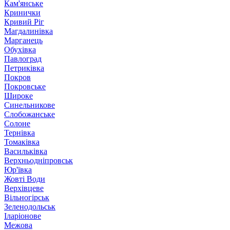
Кам'янське
Кринички
Кривий Ріг
Магдалинівка
Марганець
Обухівка
Павлоград
Петриківка
Покров
Покровське
Широке
Синельникове
Слобожанське
Солоне
Тернівка
Томаківка
Васильківка
Верхньодніпровськ
Юр'ївка
Жовті Води
Верхівцеве
Вільногірськ
Зеленодольськ
Іларіонове
Межова