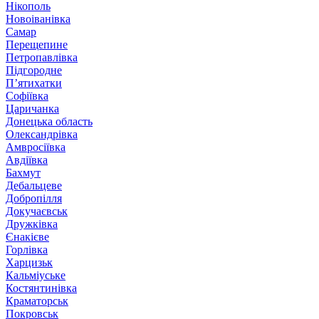
Нікополь
Новоіванівка
Самар
Перещепине
Петропавлівка
Підгородне
П’ятихатки
Софіївка
Царичанка
Донецька область
Олександрівка
Амвросіївка
Авдіївка
Бахмут
Дебальцеве
Добропілля
Докучаєвськ
Дружківка
Єнакієве
Горлівка
Харцизьк
Кальміуське
Костянтинівка
Краматорськ
Покровськ