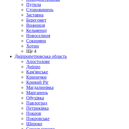
Путила
Сторожинець
Заставна
Берегомет
Вижниця
Кельменці
Новоселиця
Сокиряни
Хотин
Ще 4
Дніпропетровська область
Апостолове
Дніпро
Кам'янське
Кринички
Кривий Ріг
Магдалинівка
Марганець
Обухівка
Павлоград
Петриківка
Покров
Покровське
Широке
Синельникове