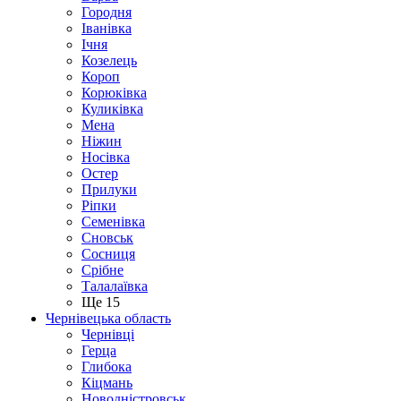
Городня
Іванівка
Ічня
Козелець
Короп
Корюківка
Куликівка
Мена
Ніжин
Носівка
Остер
Прилуки
Ріпки
Семенівка
Сновськ
Сосниця
Срібне
Талалаївка
Ще 15
Чернівецька область
Чернівці
Герца
Глибока
Кіцмань
Новодністровськ