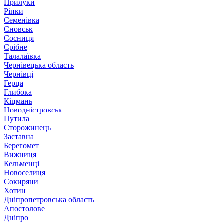
Прилуки
Ріпки
Семенівка
Сновськ
Сосниця
Срібне
Талалаївка
Чернівецька область
Чернівці
Герца
Глибока
Кіцмань
Новодністровськ
Путила
Сторожинець
Заставна
Берегомет
Вижниця
Кельменці
Новоселиця
Сокиряни
Хотин
Дніпропетровська область
Апостолове
Дніпро