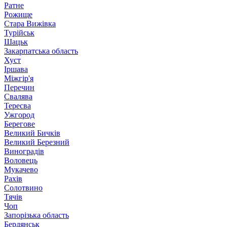
Ратне
Рожище
Стара Вижівка
Турійськ
Шацьк
Закарпатська область
Хуст
Іршава
Міжгір'я
Перечин
Свалява
Тересва
Ужгород
Берегове
Великий Бичків
Великий Березний
Виноградів
Воловець
Мукачево
Рахів
Солотвино
Тячів
Чоп
Запорізька область
Бердянськ