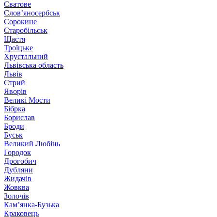
Сватове
Слов’яносербськ
Сорокине
Старобільськ
Щастя
Троїцьке
Хрустальний
Львівська область
Львів
Стрий
Яворів
Великі Мости
Бібрка
Борислав
Броди
Буськ
Великий Любінь
Городок
Дрогобич
Дубляни
Жидачів
Жовква
Золочів
Кам’янка-Бузька
Краковець