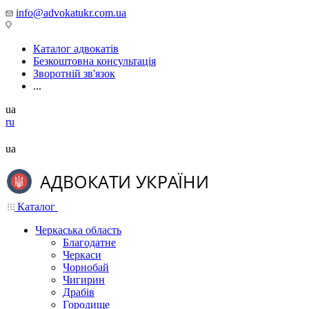
info@advokatukr.com.ua
Каталог адвокатів
Безкоштовна консультація
Зворотній зв'язок
...
ua
ru
ua
Каталог
Черкаська область
Благодатне
Черкаси
Чорнобай
Чигирин
Драбів
Городище