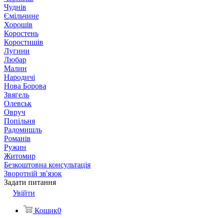
Чуднів
Ємільчине
Хорошів
Коростень
Коростишів
Лугини
Любар
Малин
Народичі
Нова Борова
Звягель
Олевськ
Овруч
Попільня
Радомишль
Романів
Ружин
Житомир
Безкоштовна консультація
Зворотній зв'язок
Задати питання
Увійти
Кошик
0