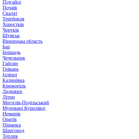
Підгайці
Почаїв
Скалат
Теребовля
Хоростків
Чортків
Шумськ
Вінницька область
Бар
Бершадь
Чечельник
Гайсин
Гнівань
Іллінці
Калинівка
Крижопіль
Ладижин
Літин
Могилів-Подільський
Муровані Курилівці
Немирів
Оратів
Піщанка
Шаргород
Теплик