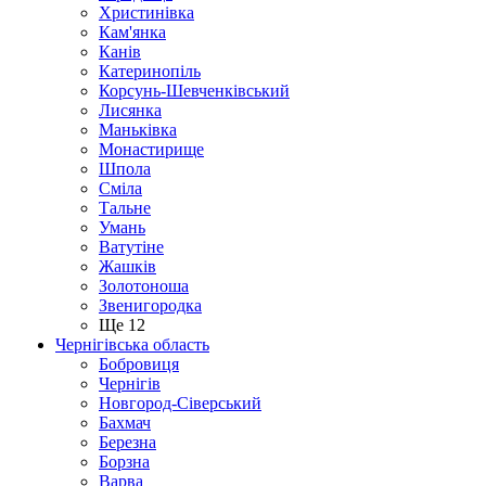
Христинівка
Кам'янка
Канів
Катеринопіль
Корсунь-Шевченківський
Лисянка
Маньківка
Монастирище
Шпола
Сміла
Тальне
Умань
Ватутіне
Жашків
Золотоноша
Звенигородка
Ще 12
Чернігівська область
Бобровиця
Чернігів
Новгород-Сіверський
Бахмач
Березна
Борзна
Варва