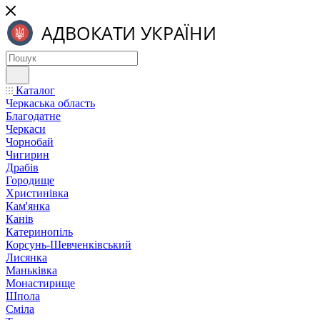
Каталог
Черкаська область
Благодатне
Черкаси
Чорнобай
Чигирин
Драбів
Городище
Христинівка
Кам'янка
Канів
Катеринопіль
Корсунь-Шевченківський
Лисянка
Маньківка
Монастирище
Шпола
Сміла