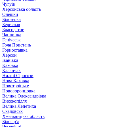
Чугуїв
Херсонська область
Олешки
Білозерка
Берислав
Благодатне
Чаплинка
Генічеськ
Гола Пристань
Горностаївка
Херсон
Іванівка
Каховка
Каланчак
Нижні Сірогози
Нова Каховка
Новотроїцьке
Нововоронцовка
Велика Олександрівка
Високопілля
Велика Лепетиха
Скадовськ
Хмельницька область
Білогір'я
Чемерівці