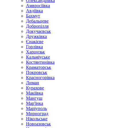
Олександрівка
Амвросіївка
Авдіївка
Бахмут
Дебальцеве
Добропілля
Докучаєвськ
Дружківка
Єнакієве
Горлівка
Харцизьк
Кальміуське
Костянтинівка
Краматорськ
Покровськ
Красногорівка
Лиман
Курахове
Макіївка
Мангуш
Мар'їнка
Маріуполь
Мирноград
Нікольське
Новоазовськ