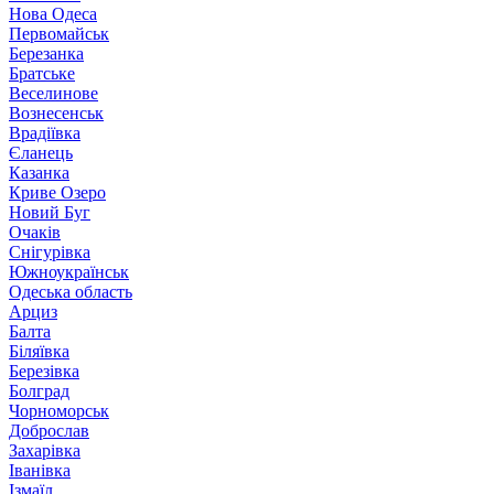
Нова Одеса
Первомайськ
Березанка
Братське
Веселинове
Вознесенськ
Врадіївка
Єланець
Казанка
Криве Озеро
Новий Буг
Очаків
Снігурівка
Южноукраїнськ
Одеська область
Арциз
Балта
Біляївка
Березівка
Болград
Чорноморськ
Доброслав
Захарівка
Іванівка
Ізмаїл