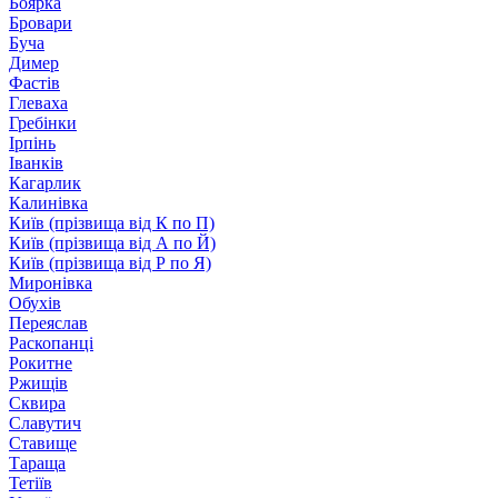
Боярка
Бровари
Буча
Димер
Фастів
Глеваха
Гребінки
Ірпінь
Іванків
Кагарлик
Калинівка
Київ (прізвища від К по П)
Київ (прізвища від А по Й)
Київ (прізвища від Р по Я)
Миронівка
Обухів
Переяслав
Раскопанці
Рокитне
Ржищів
Сквира
Славутич
Ставище
Тараща
Тетіїв