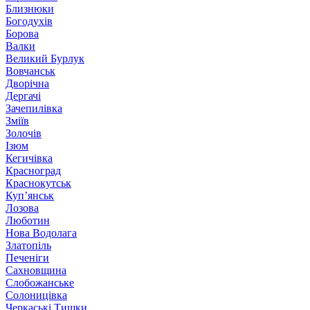
Близнюки
Богодухів
Борова
Валки
Великий Бурлук
Вовчанськ
Дворічна
Дергачі
Зачепилівка
Зміїв
Золочів
Ізюм
Кегичівка
Красноград
Краснокутськ
Куп’янськ
Лозова
Люботин
Нова Водолага
Златопіль
Печеніги
Сахновщина
Слобожанське
Солоницівка
Черкаські Тишки