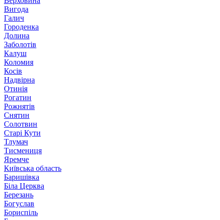
Верховина
Вигода
Галич
Городенка
Долина
Заболотів
Калуш
Коломия
Косів
Надвірна
Отинія
Рогатин
Рожнятів
Снятин
Солотвин
Старі Кути
Тлумач
Тисмениця
Яремче
Київська область
Баришівка
Біла Церква
Березань
Богуслав
Бориспіль