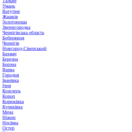
Тальне
Умань
Ватутіне
Жашків
Золотоноша
Звенигородка
Чернігівська область
Бобровиця
Чернігів
Новгород-Сіверський
Бахмач
Березна
Борзна
Варва
Городня
Іванівка
Ічня
Козелець
Короп
Корюківка
Куликівка
Мена
Ніжин
Носівка
Остер