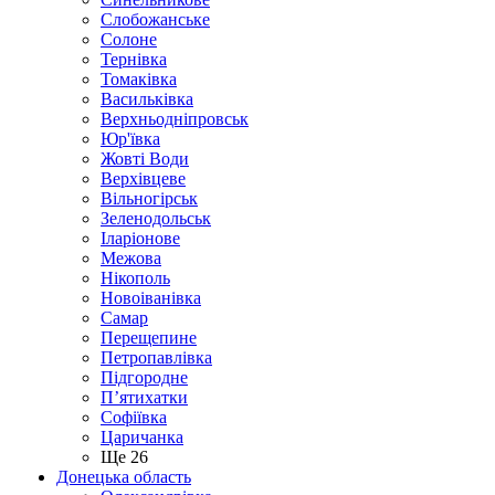
Слобожанське
Солоне
Тернівка
Томаківка
Васильківка
Верхньодніпровськ
Юр'ївка
Жовті Води
Верхівцеве
Вільногірськ
Зеленодольськ
Іларіонове
Межова
Нікополь
Новоіванівка
Самар
Перещепине
Петропавлівка
Підгородне
П’ятихатки
Софіївка
Царичанка
Ще 26
Донецька область