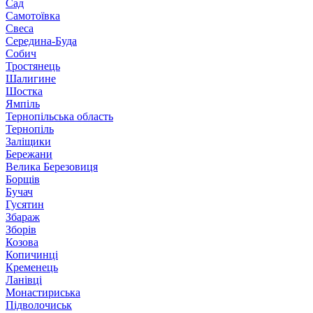
Сад
Самотоївка
Свеса
Середина-Буда
Собич
Тростянець
Шалигине
Шостка
Ямпіль
Тернопільська область
Тернопіль
Заліщики
Бережани
Велика Березовиця
Борщів
Бучач
Гусятин
Збараж
Зборів
Козова
Копичинці
Кременець
Ланівці
Монастириська
Підволочиськ