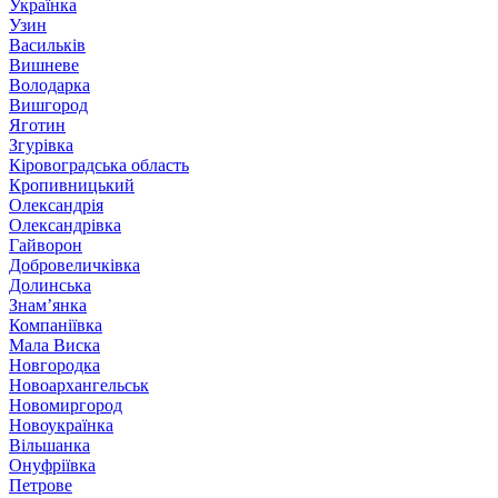
Українка
Узин
Васильків
Вишневе
Володарка
Вишгород
Яготин
Згурівка
Кіровоградська область
Кропивницький
Олександрія
Олександрівка
Гайворон
Добровеличківка
Долинська
Знам’янка
Компаніївка
Мала Виска
Новгородка
Новоархангельськ
Новомиргород
Новоукраїнка
Вільшанка
Онуфріївка
Петрове