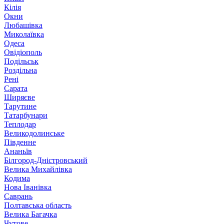
Кілія
Окни
Любашівка
Миколаївка
Одеса
Овідіополь
Подільськ
Роздільна
Рені
Сарата
Ширяєве
Тарутине
Татарбунари
Теплодар
Великодолинське
Південне
Ананьїв
Білгород-Дністровський
Велика Михайлівка
Кодима
Нова Іванівка
Саврань
Полтавська область
Велика Багачка
Чутове