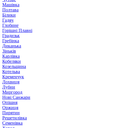
Машівка
Полтава
Білики
Гадяч
Глобине
Горішні Плавні
Градизьк
Гребінка
Диканька
Зіньків
Карлівка
Кобеляки
Козельщина
Котельва
Кременчук
Лохвиця
Лубни
Миргород
Нові Санжари
Опішня
Оржиця
Пирятин
Решетилівка
Семенівка