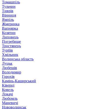
Томашпіль
Тульчин
Тиврів
Вінниця
Ямпіль
Жмеринка
Вапнярка
Козятин
Липовець
Погребище
Тростянець
Турбів
Хмільник
Волинська область
Луцьк
Любешів
Володимир
Горохів
Камінь-Каширський
Ківерці
Ковель
Локачі
Любомль
Маневичі
Нововолинськ