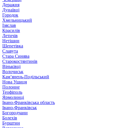
Деражня
Дунаївці
Городок
Хмельницький
Ізяслав
Красилів
Летичів
Нетішин
Шепетівка
Славута
Стара Синява
Старокостянтинів
Віньківці
Волочиськ
Кам’янець-Подільський
Нова Ушиця
Полонне
Теофіполь
Ярмолинці
Івано-Франківська область
Івано-Франківськ
Богородчани
Болехів
Бурштин