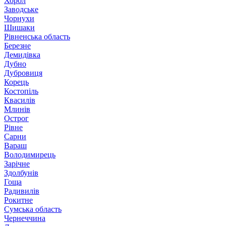
Хорол
Заводське
Чорнухи
Шишаки
Рівненська область
Березне
Демидівка
Дубно
Дубровиця
Корець
Костопіль
Квасилів
Млинів
Острог
Рівне
Сарни
Вараш
Володимирець
Зарічне
Здолбунів
Гоща
Радивилів
Рокитне
Сумська область
Чернеччина