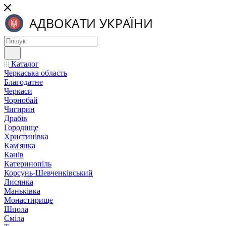
Каталог
Черкаська область
Благодатне
Черкаси
Чорнобай
Чигирин
Драбів
Городище
Христинівка
Кам'янка
Канів
Катеринопіль
Корсунь-Шевченківський
Лисянка
Маньківка
Монастирище
Шпола
Сміла