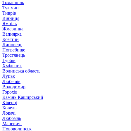
Томашпіль
Тульчин
Тиврів
Вінниця
Ямпіль
Жмеринка
Вапнярка
Козятин
Липовець
Погребище
Тростянець
Турбів
Хмільник
Волинська область
Луцьк
Любешів
Володимир
Горохів
Камінь-Каширський
Ківерці
Ковель
Локачі
Любомль
Маневичі
Нововолинськ