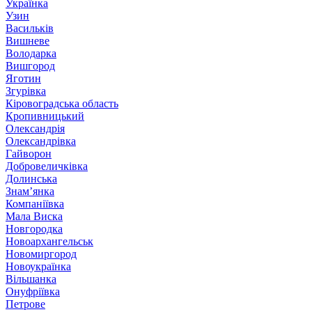
Українка
Узин
Васильків
Вишневе
Володарка
Вишгород
Яготин
Згурівка
Кіровоградська область
Кропивницький
Олександрія
Олександрівка
Гайворон
Добровеличківка
Долинська
Знам’янка
Компаніївка
Мала Виска
Новгородка
Новоархангельськ
Новомиргород
Новоукраїнка
Вільшанка
Онуфріївка
Петрове