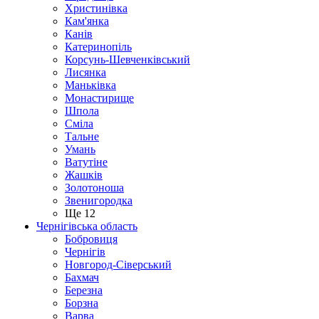
Христинівка
Кам'янка
Канів
Катеринопіль
Корсунь-Шевченківський
Лисянка
Маньківка
Монастирище
Шпола
Сміла
Тальне
Умань
Ватутіне
Жашків
Золотоноша
Звенигородка
Ще 12
Чернігівська область
Бобровиця
Чернігів
Новгород-Сіверський
Бахмач
Березна
Борзна
Варва