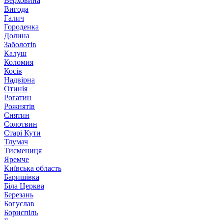
Верховина
Вигода
Галич
Городенка
Долина
Заболотів
Калуш
Коломия
Косів
Надвірна
Отинія
Рогатин
Рожнятів
Снятин
Солотвин
Старі Кути
Тлумач
Тисмениця
Яремче
Київська область
Баришівка
Біла Церква
Березань
Богуслав
Бориспіль