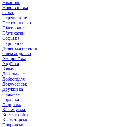
Нікополь
Новоіванівка
Самар
Перещепине
Петропавлівка
Підгородне
П’ятихатки
Софіївка
Царичанка
Донецька область
Олександрівка
Амвросіївка
Авдіївка
Бахмут
Дебальцеве
Добропілля
Докучаєвськ
Дружківка
Єнакієве
Горлівка
Харцизьк
Кальміуське
Костянтинівка
Краматорськ
Покровськ