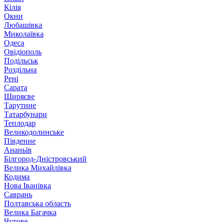
Кілія
Окни
Любашівка
Миколаївка
Одеса
Овідіополь
Подільськ
Роздільна
Рені
Сарата
Ширяєве
Тарутине
Татарбунари
Теплодар
Великодолинське
Південне
Ананьїв
Білгород-Дністровський
Велика Михайлівка
Кодима
Нова Іванівка
Саврань
Полтавська область
Велика Багачка
Чутове