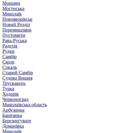
Моршин
Мостиська
Миколаїв
Новояворівськ
Новий Розділ
Перемишляни
Пустомити
Рава-Руська
Радехів
Рудки
Самбір
Сколе
Сокаль
Старий Самбір
Судова Вишня
Трускавець
Турка
Ходорів
Червоноград
Миколаївська область
Арбузинка
Баштанка
Березнегувате
Доманівка
Миколаїв