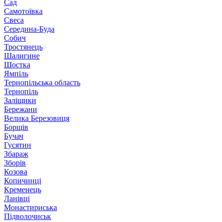
Сад
Самотоївка
Свеса
Середина-Буда
Собич
Тростянець
Шалигине
Шостка
Ямпіль
Тернопільська область
Тернопіль
Заліщики
Бережани
Велика Березовиця
Борщів
Бучач
Гусятин
Збараж
Зборів
Козова
Копичинці
Кременець
Ланівці
Монастириська
Підволочиськ