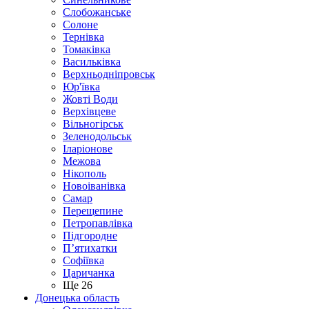
Слобожанське
Солоне
Тернівка
Томаківка
Васильківка
Верхньодніпровськ
Юр'ївка
Жовті Води
Верхівцеве
Вільногірськ
Зеленодольськ
Іларіонове
Межова
Нікополь
Новоіванівка
Самар
Перещепине
Петропавлівка
Підгородне
П’ятихатки
Софіївка
Царичанка
Ще 26
Донецька область