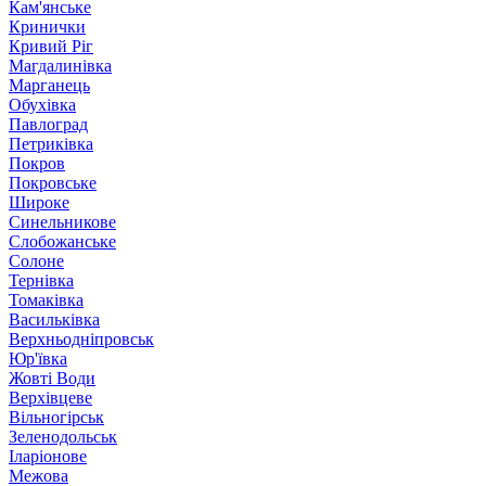
Кам'янське
Кринички
Кривий Ріг
Магдалинівка
Марганець
Обухівка
Павлоград
Петриківка
Покров
Покровське
Широке
Синельникове
Слобожанське
Солоне
Тернівка
Томаківка
Васильківка
Верхньодніпровськ
Юр'ївка
Жовті Води
Верхівцеве
Вільногірськ
Зеленодольськ
Іларіонове
Межова