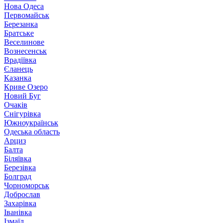
Нова Одеса
Первомайськ
Березанка
Братське
Веселинове
Вознесенськ
Врадіївка
Єланець
Казанка
Криве Озеро
Новий Буг
Очаків
Снігурівка
Южноукраїнськ
Одеська область
Арциз
Балта
Біляївка
Березівка
Болград
Чорноморськ
Доброслав
Захарівка
Іванівка
Ізмаїл