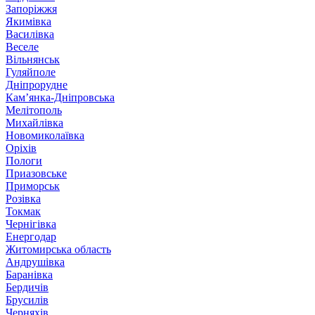
Запоріжжя
Якимівка
Василівка
Веселе
Вільнянськ
Гуляйполе
Дніпрорудне
Кам’янка-Дніпровська
Мелітополь
Михайлівка
Новомиколаївка
Оріхів
Пологи
Приазовське
Приморськ
Розівка
Токмак
Чернігівка
Енергодар
Житомирська область
Андрушівка
Баранівка
Бердичів
Брусилів
Черняхів