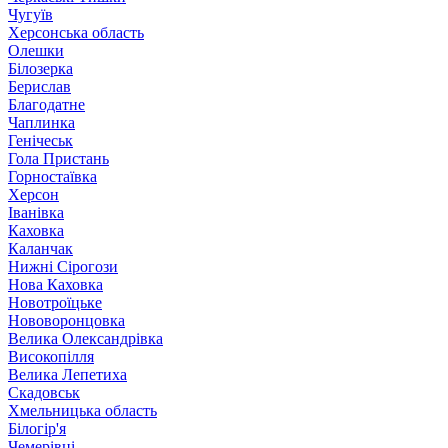
Чугуїв
Херсонська область
Олешки
Білозерка
Берислав
Благодатне
Чаплинка
Генічеськ
Гола Пристань
Горностаївка
Херсон
Іванівка
Каховка
Каланчак
Нижні Сірогози
Нова Каховка
Новотроїцьке
Нововоронцовка
Велика Олександрівка
Високопілля
Велика Лепетиха
Скадовськ
Хмельницька область
Білогір'я
Чемерівці