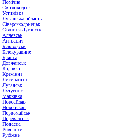
Помічна
Світловодськ
Устинівка
Луганська область
Сіверськодонецьк
Станиця Луганська
Алчевськ
Антрацит
Біловодськ
Білокуракине
Брянка
Довжанськ
Кадіївка
Кремінна
Лисичанськ
Луганськ
Лутугине
Марківка
Новоайдар
Новопсков
Первомайськ
Перевальськ
Попасна
Ровеньки
Рубіжне