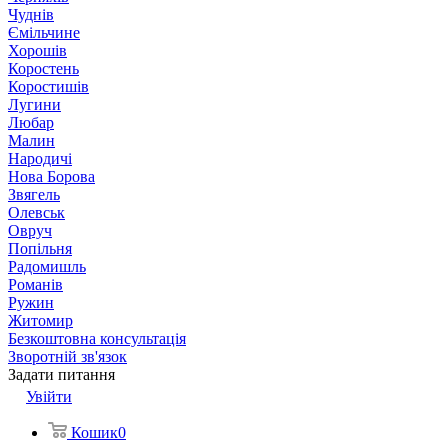
Чуднів
Ємільчине
Хорошів
Коростень
Коростишів
Лугини
Любар
Малин
Народичі
Нова Борова
Звягель
Олевськ
Овруч
Попільня
Радомишль
Романів
Ружин
Житомир
Безкоштовна консультація
Зворотній зв'язок
Задати питання
Увійти
Кошик
0