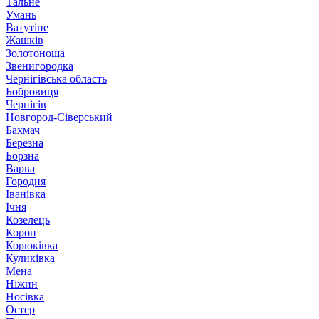
Тальне
Умань
Ватутіне
Жашків
Золотоноша
Звенигородка
Чернігівська область
Бобровиця
Чернігів
Новгород-Сіверський
Бахмач
Березна
Борзна
Варва
Городня
Іванівка
Ічня
Козелець
Короп
Корюківка
Куликівка
Мена
Ніжин
Носівка
Остер