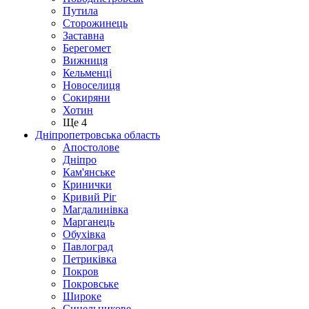
Путила
Сторожинець
Заставна
Берегомет
Вижниця
Кельменці
Новоселиця
Сокиряни
Хотин
Ще 4
Дніпропетровська область
Апостолове
Дніпро
Кам'янське
Кринички
Кривий Ріг
Магдалинівка
Марганець
Обухівка
Павлоград
Петриківка
Покров
Покровське
Широке
Синельникове