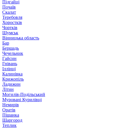
Підгайці
Почаїв
Скалат
Теребовля
Хоростків
Чортків
Шумськ
Вінницька область
Бар
Бершадь
Чечельник
Гайсин
Гнівань
Іллінці
Калинівка
Крижопіль
Ладижин
Літин
Могилів-Подільський
Муровані Курилівці
Немирів
Оратів
Піщанка
Шаргород
Теплик