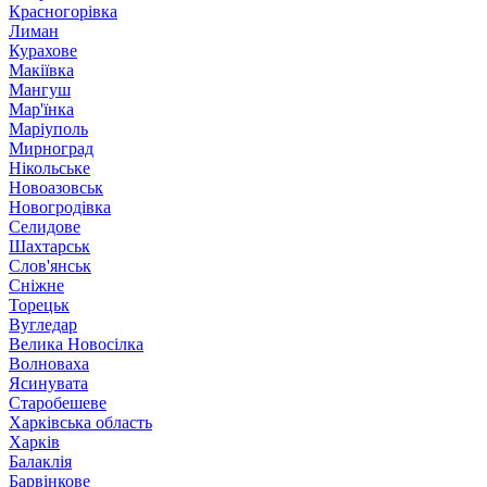
Красногорівка
Лиман
Курахове
Макіївка
Мангуш
Мар'їнка
Маріуполь
Мирноград
Нікольське
Новоазовськ
Новогродівка
Селидове
Шахтарськ
Слов'янськ
Сніжне
Торецьк
Вугледар
Велика Новосілка
Волноваха
Ясинувата
Старобешеве
Харківська область
Харків
Балаклія
Барвінкове