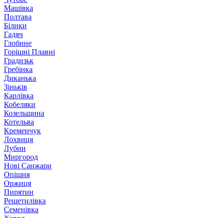
Машівка
Полтава
Білики
Гадяч
Глобине
Горішні Плавні
Градизьк
Гребінка
Диканька
Зіньків
Карлівка
Кобеляки
Козельщина
Котельва
Кременчук
Лохвиця
Лубни
Миргород
Нові Санжари
Опішня
Оржиця
Пирятин
Решетилівка
Семенівка