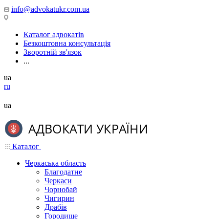
info@advokatukr.com.ua
Каталог адвокатів
Безкоштовна консультація
Зворотній зв'язок
...
ua
ru
ua
Каталог
Черкаська область
Благодатне
Черкаси
Чорнобай
Чигирин
Драбів
Городище