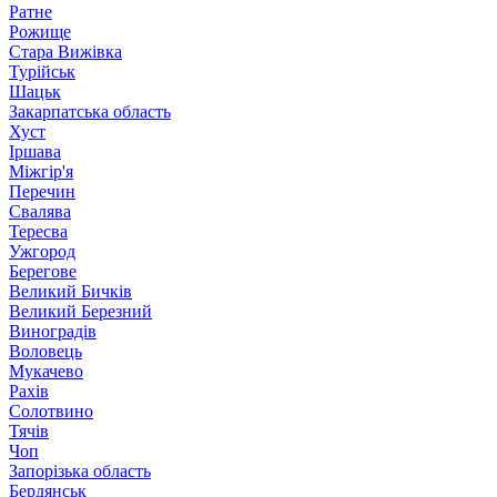
Ратне
Рожище
Стара Вижівка
Турійськ
Шацьк
Закарпатська область
Хуст
Іршава
Міжгір'я
Перечин
Свалява
Тересва
Ужгород
Берегове
Великий Бичків
Великий Березний
Виноградів
Воловець
Мукачево
Рахів
Солотвино
Тячів
Чоп
Запорізька область
Бердянськ