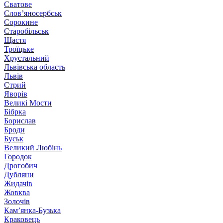
Сватове
Слов’яносербськ
Сорокине
Старобільськ
Щастя
Троїцьке
Хрустальний
Львівська область
Львів
Стрий
Яворів
Великі Мости
Бібрка
Борислав
Броди
Буськ
Великий Любінь
Городок
Дрогобич
Дубляни
Жидачів
Жовква
Золочів
Кам’янка-Бузька
Краковець