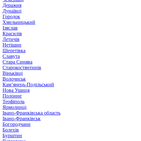
Деражня
Дунаївці
Городок
Хмельницький
Ізяслав
Красилів
Летичів
Нетішин
Шепетівка
Славута
Стара Синява
Старокостянтинів
Віньківці
Волочиськ
Кам’янець-Подільський
Нова Ушиця
Полонне
Теофіполь
Ярмолинці
Івано-Франківська область
Івано-Франківськ
Богородчани
Болехів
Бурштин