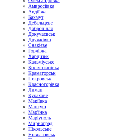
Олександрівка
Амвросіївка
Авдіївка
Бахмут
Дебальцеве
Добропілля
Докучаєвськ
Дружківка
Єнакієве
Горлівка
Харцизьк
Кальміуське
Костянтинівка
Краматорськ
Покровськ
Красногорівка
Лиман
Курахове
Макіївка
Мангуш
Мар'їнка
Маріуполь
Мирноград
Нікольське
Новоазовськ