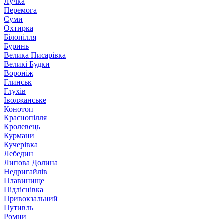
Лучка
Перемога
Суми
Охтирка
Білопілля
Буринь
Велика Писарівка
Великі Будки
Вороніж
Глинськ
Глухів
Іволжанське
Конотоп
Краснопілля
Кролевець
Курмани
Кучерівка
Лебедин
Липова Долина
Недригайлів
Плавинище
Підліснівка
Привокзальний
Путивль
Ромни