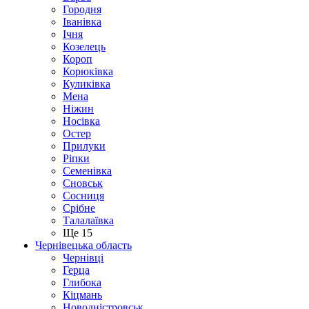
Городня
Іванівка
Ічня
Козелець
Короп
Корюківка
Куликівка
Мена
Ніжин
Носівка
Остер
Прилуки
Ріпки
Семенівка
Сновськ
Сосниця
Срібне
Талалаївка
Ще 15
Чернівецька область
Чернівці
Герца
Глибока
Кіцмань
Новодністровськ