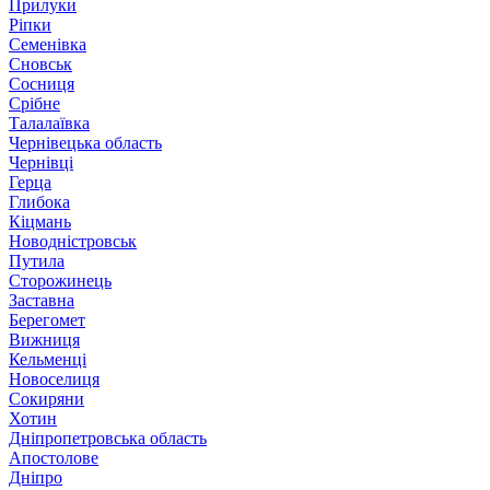
Прилуки
Ріпки
Семенівка
Сновськ
Сосниця
Срібне
Талалаївка
Чернівецька область
Чернівці
Герца
Глибока
Кіцмань
Новодністровськ
Путила
Сторожинець
Заставна
Берегомет
Вижниця
Кельменці
Новоселиця
Сокиряни
Хотин
Дніпропетровська область
Апостолове
Дніпро