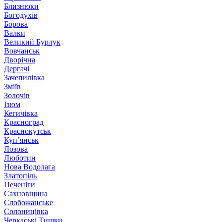
Близнюки
Богодухів
Борова
Валки
Великий Бурлук
Вовчанськ
Дворічна
Дергачі
Зачепилівка
Зміїв
Золочів
Ізюм
Кегичівка
Красноград
Краснокутськ
Куп’янськ
Лозова
Люботин
Нова Водолага
Златопіль
Печеніги
Сахновщина
Слобожанське
Солоницівка
Черкаські Тишки