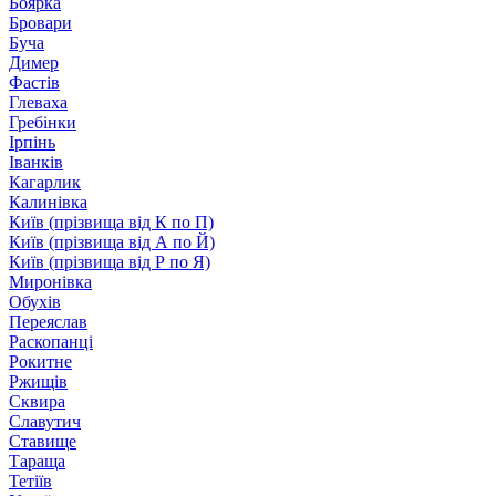
Боярка
Бровари
Буча
Димер
Фастів
Глеваха
Гребінки
Ірпінь
Іванків
Кагарлик
Калинівка
Київ (прізвища від К по П)
Київ (прізвища від А по Й)
Київ (прізвища від Р по Я)
Миронівка
Обухів
Переяслав
Раскопанці
Рокитне
Ржищів
Сквира
Славутич
Ставище
Тараща
Тетіїв