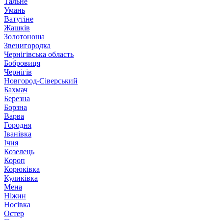
Тальне
Умань
Ватутіне
Жашків
Золотоноша
Звенигородка
Чернігівська область
Бобровиця
Чернігів
Новгород-Сіверський
Бахмач
Березна
Борзна
Варва
Городня
Іванівка
Ічня
Козелець
Короп
Корюківка
Куликівка
Мена
Ніжин
Носівка
Остер