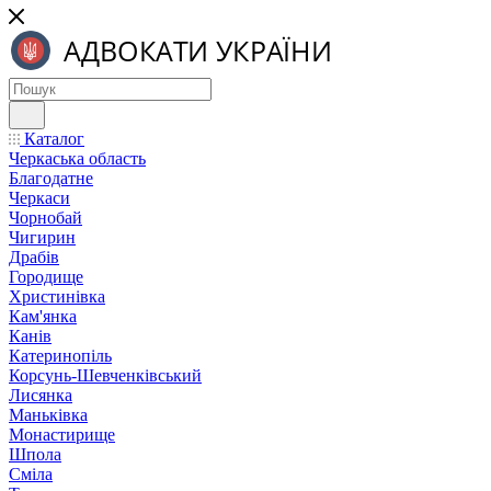
Каталог
Черкаська область
Благодатне
Черкаси
Чорнобай
Чигирин
Драбів
Городище
Христинівка
Кам'янка
Канів
Катеринопіль
Корсунь-Шевченківський
Лисянка
Маньківка
Монастирище
Шпола
Сміла