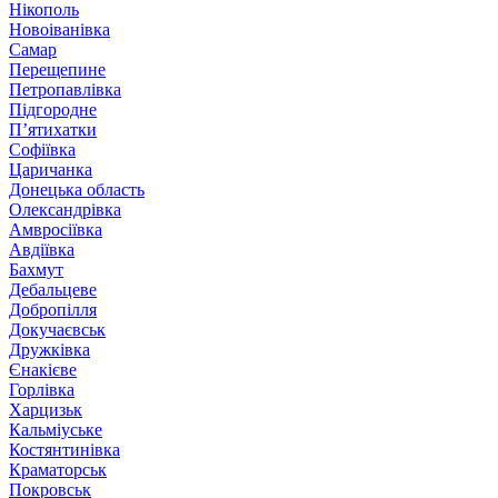
Нікополь
Новоіванівка
Самар
Перещепине
Петропавлівка
Підгородне
П’ятихатки
Софіївка
Царичанка
Донецька область
Олександрівка
Амвросіївка
Авдіївка
Бахмут
Дебальцеве
Добропілля
Докучаєвськ
Дружківка
Єнакієве
Горлівка
Харцизьк
Кальміуське
Костянтинівка
Краматорськ
Покровськ