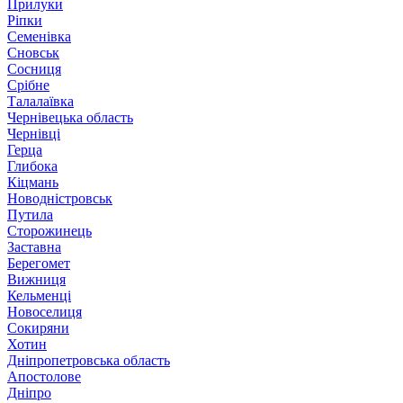
Прилуки
Ріпки
Семенівка
Сновськ
Сосниця
Срібне
Талалаївка
Чернівецька область
Чернівці
Герца
Глибока
Кіцмань
Новодністровськ
Путила
Сторожинець
Заставна
Берегомет
Вижниця
Кельменці
Новоселиця
Сокиряни
Хотин
Дніпропетровська область
Апостолове
Дніпро