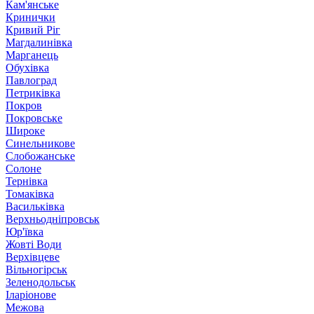
Кам'янське
Кринички
Кривий Ріг
Магдалинівка
Марганець
Обухівка
Павлоград
Петриківка
Покров
Покровське
Широке
Синельникове
Слобожанське
Солоне
Тернівка
Томаківка
Васильківка
Верхньодніпровськ
Юр'ївка
Жовті Води
Верхівцеве
Вільногірськ
Зеленодольськ
Іларіонове
Межова