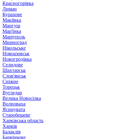
Красногорівка
Лиман
Курахове
Макіївка
Мангуш
Мар'їнка
Маріуполь
Мирноград
Нікольське
Новоазовськ
Новогродівка
Селидове
Шахтарськ
Слов'янськ
Сніжне
Торецьк
Вугледар
Велика Новосілка
Волноваха
Ясинувата
Старобешеве
Харківська область
Харків
Балаклія
Барвінкове