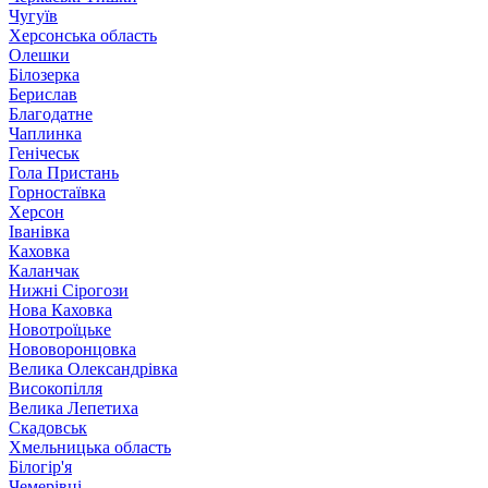
Чугуїв
Херсонська область
Олешки
Білозерка
Берислав
Благодатне
Чаплинка
Генічеськ
Гола Пристань
Горностаївка
Херсон
Іванівка
Каховка
Каланчак
Нижні Сірогози
Нова Каховка
Новотроїцьке
Нововоронцовка
Велика Олександрівка
Високопілля
Велика Лепетиха
Скадовськ
Хмельницька область
Білогір'я
Чемерівці