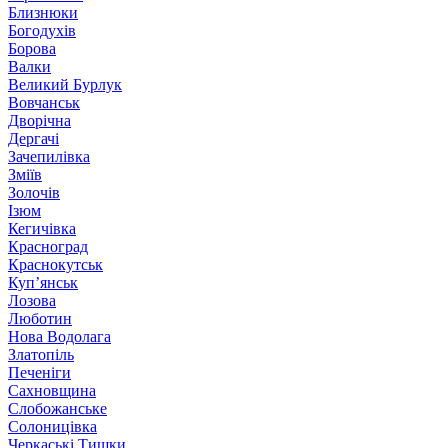
Близнюки
Богодухів
Борова
Валки
Великий Бурлук
Вовчанськ
Дворічна
Дергачі
Зачепилівка
Зміїв
Золочів
Ізюм
Кегичівка
Красноград
Краснокутськ
Куп’янськ
Лозова
Люботин
Нова Водолага
Златопіль
Печеніги
Сахновщина
Слобожанське
Солоницівка
Черкаські Тишки