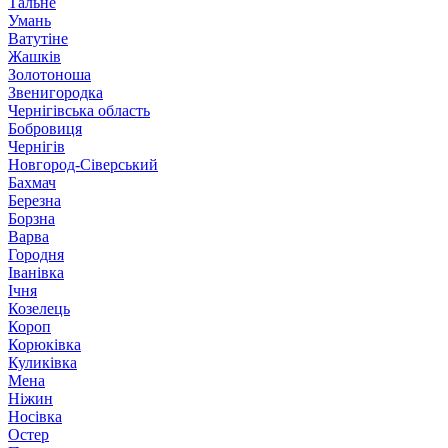
Тальне
Умань
Ватутіне
Жашків
Золотоноша
Звенигородка
Чернігівська область
Бобровиця
Чернігів
Новгород-Сіверський
Бахмач
Березна
Борзна
Варва
Городня
Іванівка
Ічня
Козелець
Короп
Корюківка
Куликівка
Мена
Ніжин
Носівка
Остер