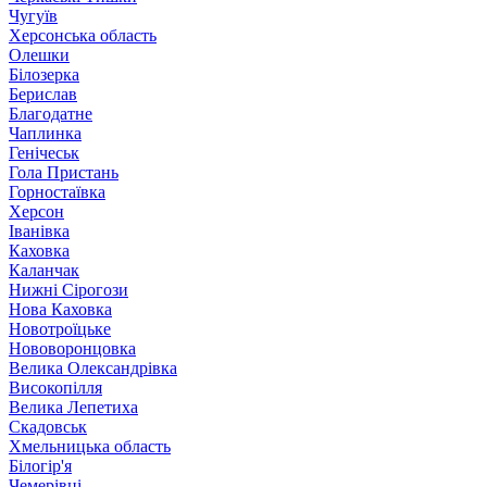
Чугуїв
Херсонська область
Олешки
Білозерка
Берислав
Благодатне
Чаплинка
Генічеськ
Гола Пристань
Горностаївка
Херсон
Іванівка
Каховка
Каланчак
Нижні Сірогози
Нова Каховка
Новотроїцьке
Нововоронцовка
Велика Олександрівка
Високопілля
Велика Лепетиха
Скадовськ
Хмельницька область
Білогір'я
Чемерівці