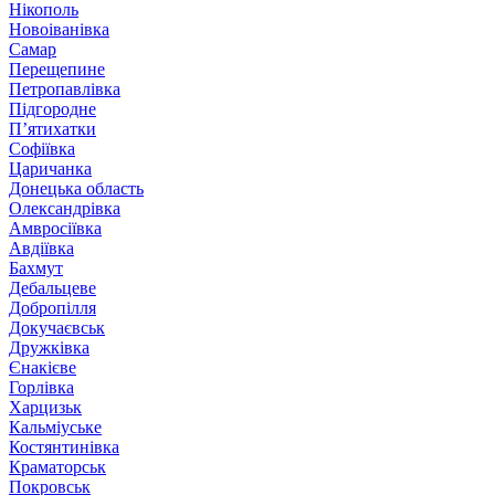
Нікополь
Новоіванівка
Самар
Перещепине
Петропавлівка
Підгородне
П’ятихатки
Софіївка
Царичанка
Донецька область
Олександрівка
Амвросіївка
Авдіївка
Бахмут
Дебальцеве
Добропілля
Докучаєвськ
Дружківка
Єнакієве
Горлівка
Харцизьк
Кальміуське
Костянтинівка
Краматорськ
Покровськ