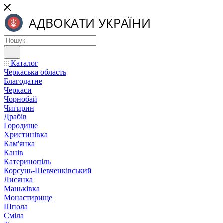
Каталог
Черкаська область
Благодатне
Черкаси
Чорнобай
Чигирин
Драбів
Городище
Христинівка
Кам'янка
Канів
Катеринопіль
Корсунь-Шевченківський
Лисянка
Маньківка
Монастирище
Шпола
Сміла