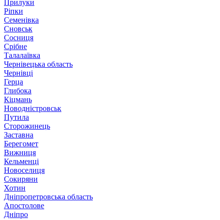
Прилуки
Ріпки
Семенівка
Сновськ
Сосниця
Срібне
Талалаївка
Чернівецька область
Чернівці
Герца
Глибока
Кіцмань
Новодністровськ
Путила
Сторожинець
Заставна
Берегомет
Вижниця
Кельменці
Новоселиця
Сокиряни
Хотин
Дніпропетровська область
Апостолове
Дніпро