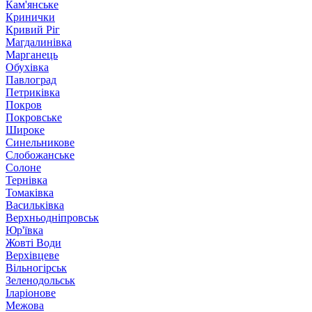
Кам'янське
Кринички
Кривий Ріг
Магдалинівка
Марганець
Обухівка
Павлоград
Петриківка
Покров
Покровське
Широке
Синельникове
Слобожанське
Солоне
Тернівка
Томаківка
Васильківка
Верхньодніпровськ
Юр'ївка
Жовті Води
Верхівцеве
Вільногірськ
Зеленодольськ
Іларіонове
Межова