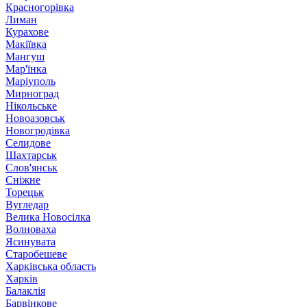
Красногорівка
Лиман
Курахове
Макіївка
Мангуш
Мар'їнка
Маріуполь
Мирноград
Нікольське
Новоазовськ
Новогродівка
Селидове
Шахтарськ
Слов'янськ
Сніжне
Торецьк
Вугледар
Велика Новосілка
Волноваха
Ясинувата
Старобешеве
Харківська область
Харків
Балаклія
Барвінкове