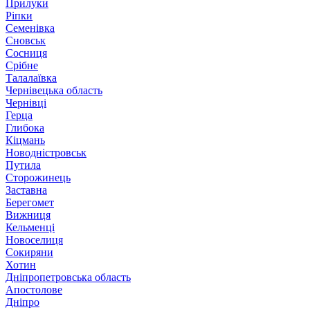
Прилуки
Ріпки
Семенівка
Сновськ
Сосниця
Срібне
Талалаївка
Чернівецька область
Чернівці
Герца
Глибока
Кіцмань
Новодністровськ
Путила
Сторожинець
Заставна
Берегомет
Вижниця
Кельменці
Новоселиця
Сокиряни
Хотин
Дніпропетровська область
Апостолове
Дніпро