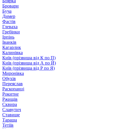
Боярка
Бровари
Буча
Димер
Фастів
Глеваха
Гребінки
Ірпінь
Іванків
Кагарлик
Калинівка
Київ (прізвища від К по П)
Київ (прізвища від А по Й)
Київ (прізвища від Р по Я)
Миронівка
Обухів
Переяслав
Раскопанці
Рокитне
Ржищів
Сквира
Славутич
Ставище
Тараща
Тетіїв