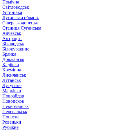
Помічна
Світловодськ
Устинівка
Луганська область
Сіверськодонецьк
Станиця Луганська
Алчевськ
Антрацит
Біловодськ
Білокуракине
Брянка
Довжанськ
Кадіївка
Кремінна
Лисичанськ
Луганськ
Лутугине
Марківка
Новоайдар
Новопсков
Первомайськ
Перевальськ
Попасна
Ровеньки
Рубіжне