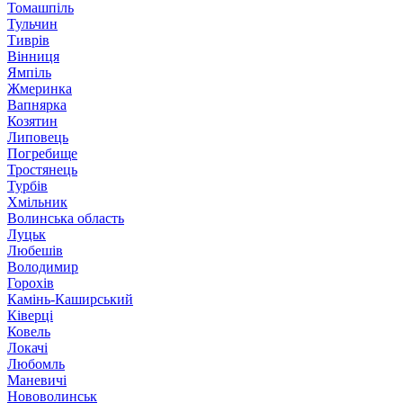
Томашпіль
Тульчин
Тиврів
Вінниця
Ямпіль
Жмеринка
Вапнярка
Козятин
Липовець
Погребище
Тростянець
Турбів
Хмільник
Волинська область
Луцьк
Любешів
Володимир
Горохів
Камінь-Каширський
Ківерці
Ковель
Локачі
Любомль
Маневичі
Нововолинськ