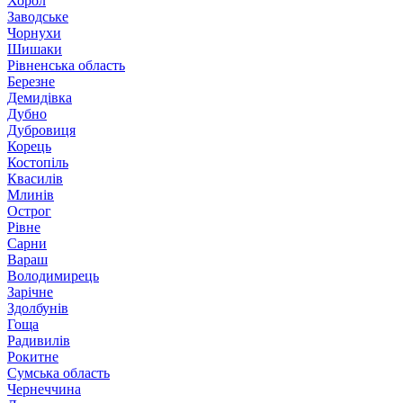
Хорол
Заводське
Чорнухи
Шишаки
Рівненська область
Березне
Демидівка
Дубно
Дубровиця
Корець
Костопіль
Квасилів
Млинів
Острог
Рівне
Сарни
Вараш
Володимирець
Зарічне
Здолбунів
Гоща
Радивилів
Рокитне
Сумська область
Чернеччина