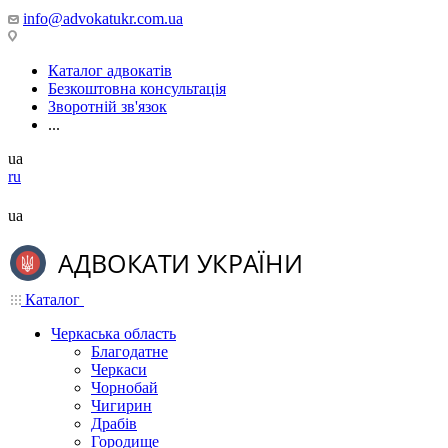
info@advokatukr.com.ua
Каталог адвокатів
Безкоштовна консультація
Зворотній зв'язок
...
ua
ru
ua
Каталог
Черкаська область
Благодатне
Черкаси
Чорнобай
Чигирин
Драбів
Городище