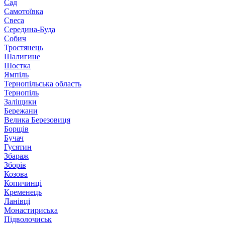
Сад
Самотоївка
Свеса
Середина-Буда
Собич
Тростянець
Шалигине
Шостка
Ямпіль
Тернопільська область
Тернопіль
Заліщики
Бережани
Велика Березовиця
Борщів
Бучач
Гусятин
Збараж
Зборів
Козова
Копичинці
Кременець
Ланівці
Монастириська
Підволочиськ