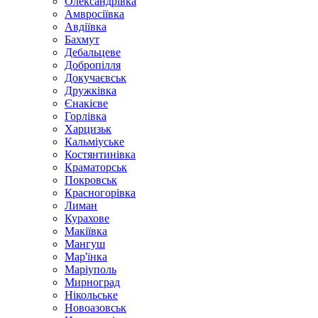
Олександрівка
Амвросіївка
Авдіївка
Бахмут
Дебальцеве
Добропілля
Докучаєвськ
Дружківка
Єнакієве
Горлівка
Харцизьк
Кальміуське
Костянтинівка
Краматорськ
Покровськ
Красногорівка
Лиман
Курахове
Макіївка
Мангуш
Мар'їнка
Маріуполь
Мирноград
Нікольське
Новоазовськ