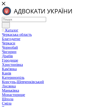
Каталог
Черкаська область
Благодатне
Черкаси
Чорнобай
Чигирин
Драбів
Городище
Христинівка
Кам'янка
Канів
Катеринопіль
Корсунь-Шевченківський
Лисянка
Маньківка
Монастирище
Шпола
Сміла