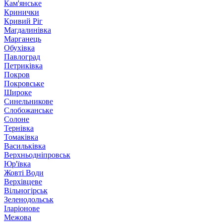
Кам'янське
Кринички
Кривий Ріг
Магдалинівка
Марганець
Обухівка
Павлоград
Петриківка
Покров
Покровське
Широке
Синельникове
Слобожанське
Солоне
Тернівка
Томаківка
Васильківка
Верхньодніпровськ
Юр'ївка
Жовті Води
Верхівцеве
Вільногірськ
Зеленодольськ
Іларіонове
Межова