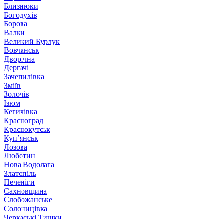
Близнюки
Богодухів
Борова
Валки
Великий Бурлук
Вовчанськ
Дворічна
Дергачі
Зачепилівка
Зміїв
Золочів
Ізюм
Кегичівка
Красноград
Краснокутськ
Куп’янськ
Лозова
Люботин
Нова Водолага
Златопіль
Печеніги
Сахновщина
Слобожанське
Солоницівка
Черкаські Тишки