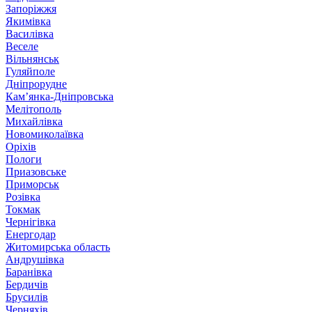
Запоріжжя
Якимівка
Василівка
Веселе
Вільнянськ
Гуляйполе
Дніпрорудне
Кам’янка-Дніпровська
Мелітополь
Михайлівка
Новомиколаївка
Оріхів
Пологи
Приазовське
Приморськ
Розівка
Токмак
Чернігівка
Енергодар
Житомирська область
Андрушівка
Баранівка
Бердичів
Брусилів
Черняхів