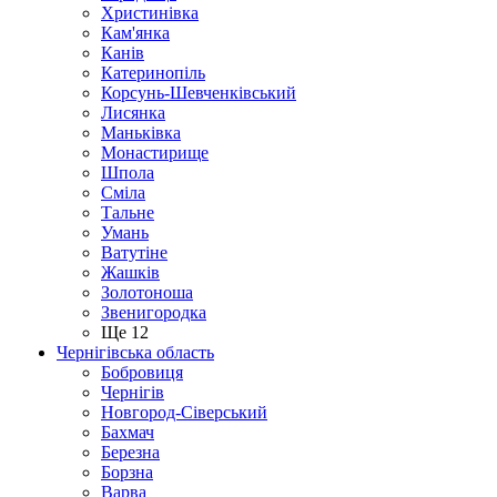
Христинівка
Кам'янка
Канів
Катеринопіль
Корсунь-Шевченківський
Лисянка
Маньківка
Монастирище
Шпола
Сміла
Тальне
Умань
Ватутіне
Жашків
Золотоноша
Звенигородка
Ще 12
Чернігівська область
Бобровиця
Чернігів
Новгород-Сіверський
Бахмач
Березна
Борзна
Варва