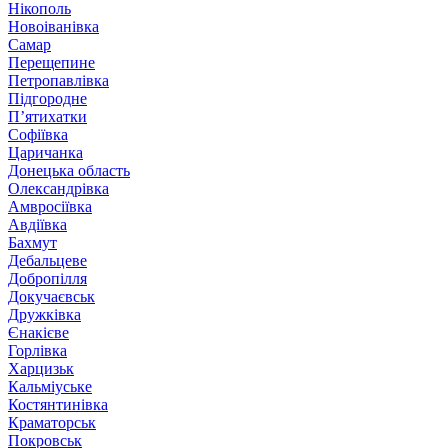
Нікополь
Новоіванівка
Самар
Перещепине
Петропавлівка
Підгородне
П’ятихатки
Софіївка
Царичанка
Донецька область
Олександрівка
Амвросіївка
Авдіївка
Бахмут
Дебальцеве
Добропілля
Докучаєвськ
Дружківка
Єнакієве
Горлівка
Харцизьк
Кальміуське
Костянтинівка
Краматорськ
Покровськ