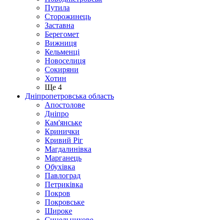
Путила
Сторожинець
Заставна
Берегомет
Вижниця
Кельменці
Новоселиця
Сокиряни
Хотин
Ще 4
Дніпропетровська область
Апостолове
Дніпро
Кам'янське
Кринички
Кривий Ріг
Магдалинівка
Марганець
Обухівка
Павлоград
Петриківка
Покров
Покровське
Широке
Синельникове