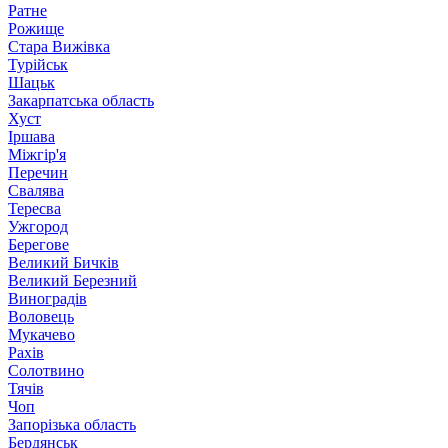
Ратне
Рожище
Стара Вижівка
Турійськ
Шацьк
Закарпатська область
Хуст
Іршава
Міжгір'я
Перечин
Свалява
Тересва
Ужгород
Берегове
Великий Бичків
Великий Березний
Виноградів
Воловець
Мукачево
Рахів
Солотвино
Тячів
Чоп
Запорізька область
Бердянськ