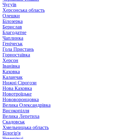
Чугуїв
Херсонська область
Олешки
Білозерка
Берислав
Благодатне
Чаплинка
Генічеськ
Гола Пристань
Горностаївка
Херсон
Іванівка
Каховка
Каланчак
Нижні Сірогози
Нова Каховка
Новотроїцьке
Нововоронцовка
Велика Олександрівка
Високопілля
Велика Лепетиха
Скадовськ
Хмельницька область
Білогір'я
Чемерівці