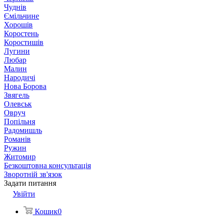
Чуднів
Ємільчине
Хорошів
Коростень
Коростишів
Лугини
Любар
Малин
Народичі
Нова Борова
Звягель
Олевськ
Овруч
Попільня
Радомишль
Романів
Ружин
Житомир
Безкоштовна консультація
Зворотній зв'язок
Задати питання
Увійти
Кошик
0