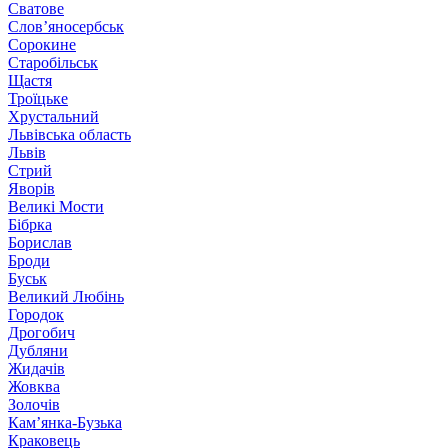
Сватове
Слов’яносербськ
Сорокине
Старобільськ
Щастя
Троїцьке
Хрустальний
Львівська область
Львів
Стрий
Яворів
Великі Мости
Бібрка
Борислав
Броди
Буськ
Великий Любінь
Городок
Дрогобич
Дубляни
Жидачів
Жовква
Золочів
Кам’янка-Бузька
Краковець