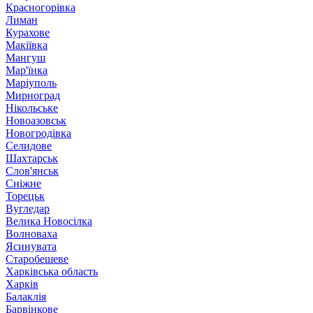
Красногорівка
Лиман
Курахове
Макіївка
Мангуш
Мар'їнка
Маріуполь
Мирноград
Нікольське
Новоазовськ
Новогродівка
Селидове
Шахтарськ
Слов'янськ
Сніжне
Торецьк
Вугледар
Велика Новосілка
Волноваха
Ясинувата
Старобешеве
Харківська область
Харків
Балаклія
Барвінкове