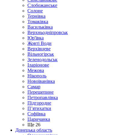
Слобожанське
Солоне
Тернівка
Томаківка
Васильківка
Верхньодніпровськ
Юр'ївка
Жовті Води
Верхівцеве
Вільногірськ
Зеленодольськ
Іларіонове
Межова
Нікополь
Новоіванівка
Самар
Перещепине
Петропавлівка
Підгородне
П’ятихатки
Софіївка
Царичанка
Ще 26
Донецька область