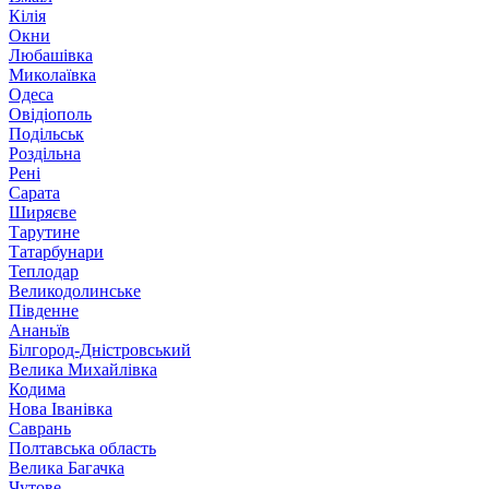
Кілія
Окни
Любашівка
Миколаївка
Одеса
Овідіополь
Подільськ
Роздільна
Рені
Сарата
Ширяєве
Тарутине
Татарбунари
Теплодар
Великодолинське
Південне
Ананьїв
Білгород-Дністровський
Велика Михайлівка
Кодима
Нова Іванівка
Саврань
Полтавська область
Велика Багачка
Чутове