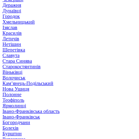
Деражня
Дунаївці
Городок
Хмельницький
Ізяслав
Красилів
Летичів
Нетішин
Шепетівка
Славута
Стара Синява
Старокостянтинів
Віньківці
Волочиськ
Кам’янець-Подільський
Нова Ушиця
Полонне
Теофіполь
Ярмолинці
Івано-Франківська область
Івано-Франківськ
Богородчани
Болехів
Бурштин