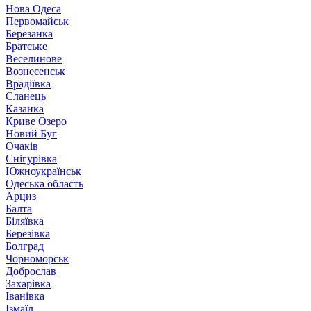
Нова Одеса
Первомайськ
Березанка
Братське
Веселинове
Вознесенськ
Врадіївка
Єланець
Казанка
Криве Озеро
Новий Буг
Очаків
Снігурівка
Южноукраїнськ
Одеська область
Арциз
Балта
Біляївка
Березівка
Болград
Чорноморськ
Доброслав
Захарівка
Іванівка
Ізмаїл