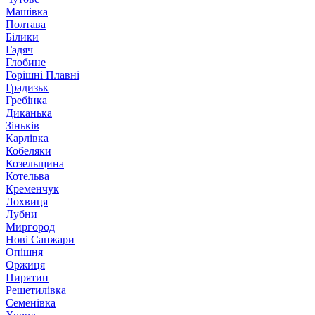
Машівка
Полтава
Білики
Гадяч
Глобине
Горішні Плавні
Градизьк
Гребінка
Диканька
Зіньків
Карлівка
Кобеляки
Козельщина
Котельва
Кременчук
Лохвиця
Лубни
Миргород
Нові Санжари
Опішня
Оржиця
Пирятин
Решетилівка
Семенівка