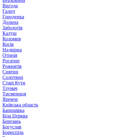
Верховина
Вигода
Галич
Городенка
Долина
Заболотів
Калуш
Коломия
Косів
Надвірна
Отинія
Рогатин
Рожнятів
Снятин
Солотвин
Старі Кути
Тлумач
Тисмениця
Яремче
Київська область
Баришівка
Біла Церква
Березань
Богуслав
Бориспіль