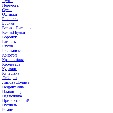
Лучка
Перемога
Суми
Охтирка
Білопілля
Буринь
Велика Писарівка
Великі Будки
Вороніж
Глинськ
Глухів
Іволжанське
Конотоп
Краснопілля
Кролевець
Курмани
Кучерівка
Лебедин
Липова Долина
Недригайлів
Плавинище
Підліснівка
Привокзальний
Путивль
Ромни