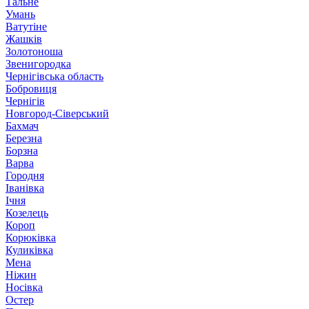
Тальне
Умань
Ватутіне
Жашків
Золотоноша
Звенигородка
Чернігівська область
Бобровиця
Чернігів
Новгород-Сіверський
Бахмач
Березна
Борзна
Варва
Городня
Іванівка
Ічня
Козелець
Короп
Корюківка
Куликівка
Мена
Ніжин
Носівка
Остер