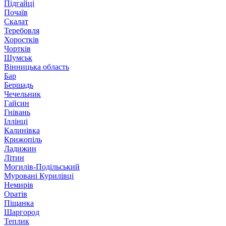
Підгайці
Почаїв
Скалат
Теребовля
Хоростків
Чортків
Шумськ
Вінницька область
Бар
Бершадь
Чечельник
Гайсин
Гнівань
Іллінці
Калинівка
Крижопіль
Ладижин
Літин
Могилів-Подільський
Муровані Курилівці
Немирів
Оратів
Піщанка
Шаргород
Теплик