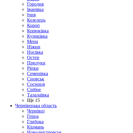
Городня
Іванівка
Ічня
Козелець
Короп
Корюківка
Куликівка
Мена
Ніжин
Носівка
Остер
Прилуки
Ріпки
Семенівка
Сновськ
Сосниця
Срібне
Талалаївка
Ще 15
Чернівецька область
Чернівці
Герца
Глибока
Кіцмань
Новодністровськ