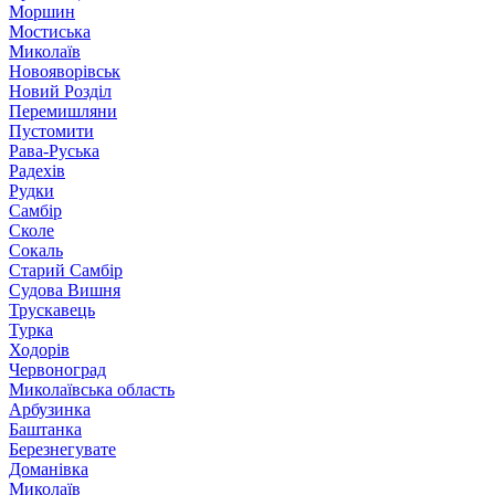
Моршин
Мостиська
Миколаїв
Новояворівськ
Новий Розділ
Перемишляни
Пустомити
Рава-Руська
Радехів
Рудки
Самбір
Сколе
Сокаль
Старий Самбір
Судова Вишня
Трускавець
Турка
Ходорів
Червоноград
Миколаївська область
Арбузинка
Баштанка
Березнегувате
Доманівка
Миколаїв