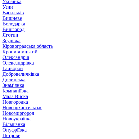
Українка
Узин
Васильків
Вишневе
Володарка
Вишгород
Яготин
Згурівка
Кіровоградська область
Кропивницький
Олександрія
Олександрівка
Гайворон
Добровеличківка
Долинська
Знам’янка
Компаніївка
Мала Виска
Новгородка
Новоархангельськ
Новомиргород
Новоукраїнка
Вільшанка
Онуфріївка
Петрове