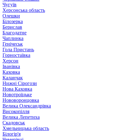
Чугуїв
Херсонська область
Олешки
Білозерка
Берислав
Благодатне
Чаплинка
Генічеськ
Гола Пристань
Горностаївка
Херсон
Іванівка
Каховка
Каланчак
Нижні Сірогози
Нова Каховка
Новотроїцьке
Нововоронцовка
Велика Олександрівка
Високопілля
Велика Лепетиха
Скадовськ
Хмельницька область
Білогір'я
Чемерівці