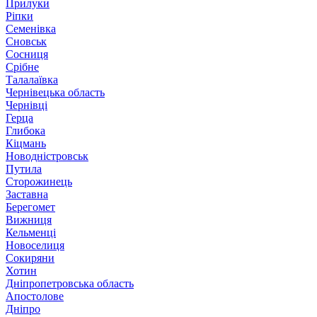
Прилуки
Ріпки
Семенівка
Сновськ
Сосниця
Срібне
Талалаївка
Чернівецька область
Чернівці
Герца
Глибока
Кіцмань
Новодністровськ
Путила
Сторожинець
Заставна
Берегомет
Вижниця
Кельменці
Новоселиця
Сокиряни
Хотин
Дніпропетровська область
Апостолове
Дніпро