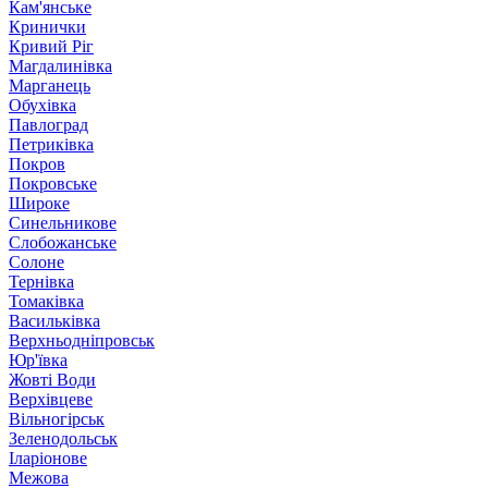
Кам'янське
Кринички
Кривий Ріг
Магдалинівка
Марганець
Обухівка
Павлоград
Петриківка
Покров
Покровське
Широке
Синельникове
Слобожанське
Солоне
Тернівка
Томаківка
Васильківка
Верхньодніпровськ
Юр'ївка
Жовті Води
Верхівцеве
Вільногірськ
Зеленодольськ
Іларіонове
Межова