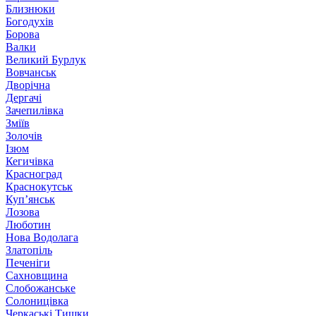
Близнюки
Богодухів
Борова
Валки
Великий Бурлук
Вовчанськ
Дворічна
Дергачі
Зачепилівка
Зміїв
Золочів
Ізюм
Кегичівка
Красноград
Краснокутськ
Куп’янськ
Лозова
Люботин
Нова Водолага
Златопіль
Печеніги
Сахновщина
Слобожанське
Солоницівка
Черкаські Тишки