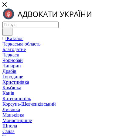
Каталог
Черкаська область
Благодатне
Черкаси
Чорнобай
Чигирин
Драбів
Городище
Христинівка
Кам'янка
Канів
Катеринопіль
Корсунь-Шевченківський
Лисянка
Маньківка
Монастирище
Шпола
Сміла