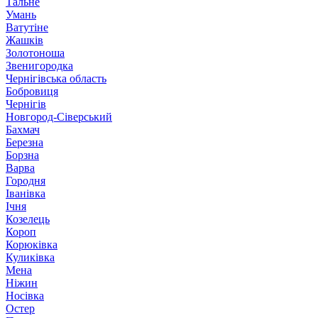
Тальне
Умань
Ватутіне
Жашків
Золотоноша
Звенигородка
Чернігівська область
Бобровиця
Чернігів
Новгород-Сіверський
Бахмач
Березна
Борзна
Варва
Городня
Іванівка
Ічня
Козелець
Короп
Корюківка
Куликівка
Мена
Ніжин
Носівка
Остер