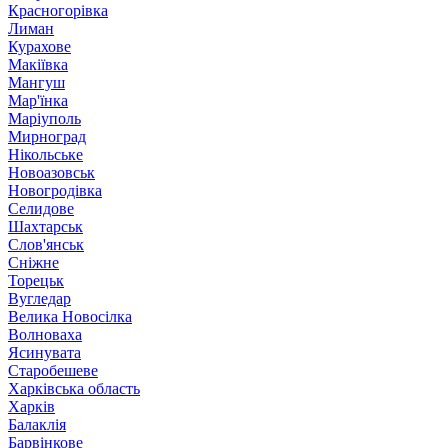
Красногорівка
Лиман
Курахове
Макіївка
Мангуш
Мар'їнка
Маріуполь
Мирноград
Нікольське
Новоазовськ
Новогродівка
Селидове
Шахтарськ
Слов'янськ
Сніжне
Торецьк
Вугледар
Велика Новосілка
Волноваха
Ясинувата
Старобешеве
Харківська область
Харків
Балаклія
Барвінкове