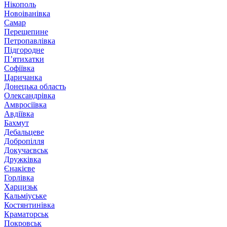
Нікополь
Новоіванівка
Самар
Перещепине
Петропавлівка
Підгородне
П’ятихатки
Софіївка
Царичанка
Донецька область
Олександрівка
Амвросіївка
Авдіївка
Бахмут
Дебальцеве
Добропілля
Докучаєвськ
Дружківка
Єнакієве
Горлівка
Харцизьк
Кальміуське
Костянтинівка
Краматорськ
Покровськ