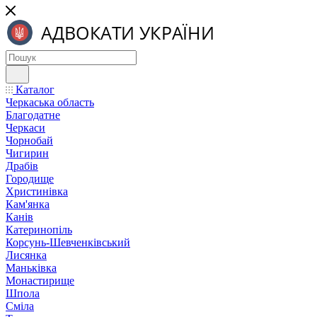
Каталог
Черкаська область
Благодатне
Черкаси
Чорнобай
Чигирин
Драбів
Городище
Христинівка
Кам'янка
Канів
Катеринопіль
Корсунь-Шевченківський
Лисянка
Маньківка
Монастирище
Шпола
Сміла