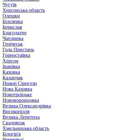
Чугуїв
Херсонська область
Олешки
Білозерка
Берислав
Благодатне
Чаплинка
Генічеськ
Гола Пристань
Горностаївка
Херсон
Іванівка
Каховка
Каланчак
Нижні Сірогози
Нова Каховка
Новотроїцьке
Нововоронцовка
Велика Олександрівка
Високопілля
Велика Лепетиха
Скадовськ
Хмельницька область
Білогір'я
Чемерівці