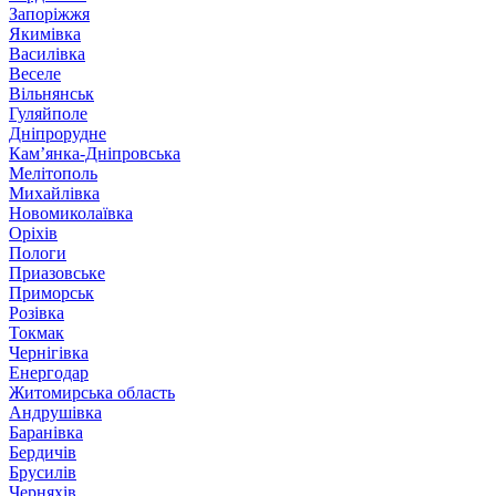
Запоріжжя
Якимівка
Василівка
Веселе
Вільнянськ
Гуляйполе
Дніпрорудне
Кам’янка-Дніпровська
Мелітополь
Михайлівка
Новомиколаївка
Оріхів
Пологи
Приазовське
Приморськ
Розівка
Токмак
Чернігівка
Енергодар
Житомирська область
Андрушівка
Баранівка
Бердичів
Брусилів
Черняхів