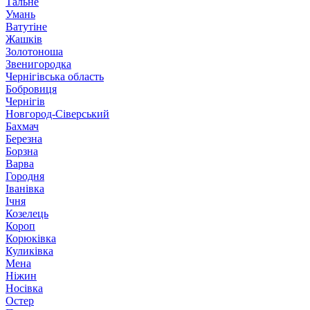
Тальне
Умань
Ватутіне
Жашків
Золотоноша
Звенигородка
Чернігівська область
Бобровиця
Чернігів
Новгород-Сіверський
Бахмач
Березна
Борзна
Варва
Городня
Іванівка
Ічня
Козелець
Короп
Корюківка
Куликівка
Мена
Ніжин
Носівка
Остер