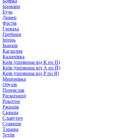
Боярка
Бровари
Буча
Димер
Фастів
Глеваха
Гребінки
Ірпінь
Іванків
Кагарлик
Калинівка
Київ (прізвища від К по П)
Київ (прізвища від А по Й)
Київ (прізвища від Р по Я)
Миронівка
Обухів
Переяслав
Раскопанці
Рокитне
Ржищів
Сквира
Славутич
Ставище
Тараща
Тетіїв