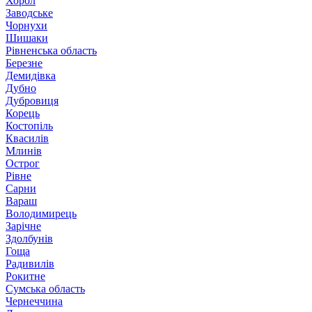
Хорол
Заводське
Чорнухи
Шишаки
Рівненська область
Березне
Демидівка
Дубно
Дубровиця
Корець
Костопіль
Квасилів
Млинів
Острог
Рівне
Сарни
Вараш
Володимирець
Зарічне
Здолбунів
Гоща
Радивилів
Рокитне
Сумська область
Чернеччина