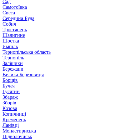
Сад
Самотоївка
Свеса
Середина-Буда
Собич
Тростянець
Шалигине
Шостка
Ямпіль
Тернопільська область
Тернопіль
Заліщики
Бережани
Велика Березовиця
Борщів
Бучач
Гусятин
Збараж
Зборів
Козова
Копичинці
Кременець
Ланівці
Монастириська
Підволочиськ