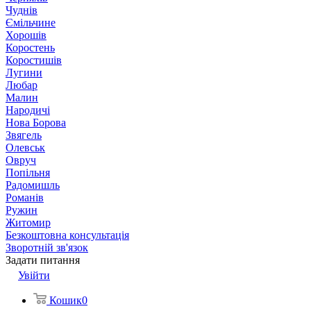
Чуднів
Ємільчине
Хорошів
Коростень
Коростишів
Лугини
Любар
Малин
Народичі
Нова Борова
Звягель
Олевськ
Овруч
Попільня
Радомишль
Романів
Ружин
Житомир
Безкоштовна консультація
Зворотній зв'язок
Задати питання
Увійти
Кошик
0