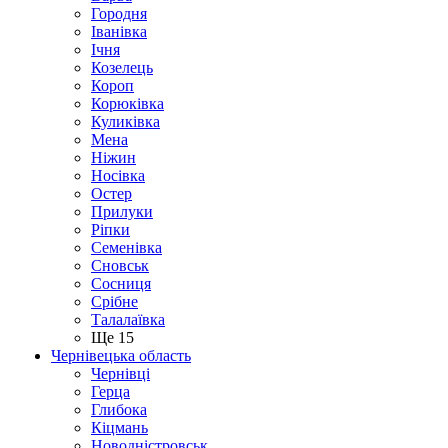
Городня
Іванівка
Ічня
Козелець
Короп
Корюківка
Куликівка
Мена
Ніжин
Носівка
Остер
Прилуки
Ріпки
Семенівка
Сновськ
Сосниця
Срібне
Талалаївка
Ще 15
Чернівецька область
Чернівці
Герца
Глибока
Кіцмань
Новодністровськ