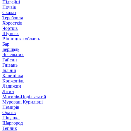
Підгайці
Почаїв
Скалат
Теребовля
Хоростків
Чортків
Шумськ
Вінницька область
Бар
Бершадь
Чечельник
Гайсин
Гнівань
Іллінці
Калинівка
Крижопіль
Ладижин
Літин
Могилів-Подільський
Муровані Курилівці
Немирів
Оратів
Піщанка
Шаргород
Теплик