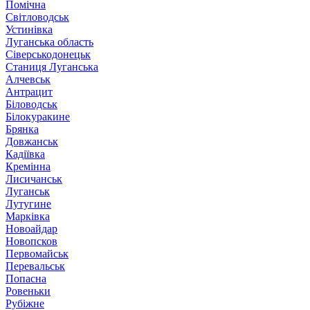
Помічна
Світловодськ
Устинівка
Луганська область
Сіверськодонецьк
Станиця Луганська
Алчевськ
Антрацит
Біловодськ
Білокуракине
Брянка
Довжанськ
Кадіївка
Кремінна
Лисичанськ
Луганськ
Лутугине
Марківка
Новоайдар
Новопсков
Первомайськ
Перевальськ
Попасна
Ровеньки
Рубіжне