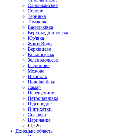
Слобожанське
Солоне
Тернівка
Томаківка
Васильківка
Верхньодніпровськ
Юр'ївка
Жовті Води
Верхівцеве
Вільногірськ
Зеленодольськ
Іларіонове
Межова
Нікополь
Новоіванівка
Самар
Перещепине
Петропавлівка
Підгородне
П’ятихатки
Софіївка
Царичанка
Ще 26
Донецька область