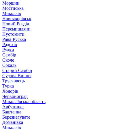
Моршин
Мостиська
Миколаїв
Новояворівськ
Новий Розділ
Перемишляни
Пустомити
Рава-Руська
Радехів
Рудки
Самбір
Сколе
Сокаль
Старий Самбір
Судова Вишня
Трускавець
Турка
Ходорів
Червоноград
Миколаївська область
Арбузинка
Баштанка
Березнегувате
Доманівка
Миколаїв