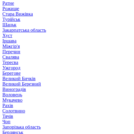
Ратне
Рожище
Стара Вижівка
Турійськ
Шацьк
Закарпатська область
Хуст
Іршава
Міжгір'я
Перечин
Свалява
Тересва
Ужгород
Берегове
Великий Бичків
Великий Березний
Виноградів
Воловець
Мукачево
Рахів
Солотвино
Тячів
Чоп
Запорізька область
Бердянськ