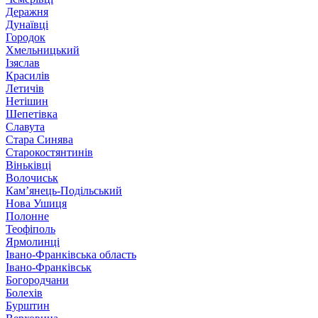
Деражня
Дунаївці
Городок
Хмельницький
Ізяслав
Красилів
Летичів
Нетішин
Шепетівка
Славута
Стара Синява
Старокостянтинів
Віньківці
Волочиськ
Кам’янець-Подільський
Нова Ушиця
Полонне
Теофіполь
Ярмолинці
Івано-Франківська область
Івано-Франківськ
Богородчани
Болехів
Бурштин