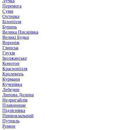
Лучка
Перемога
Суми
Охтирка
Білопілля
Буринь
Велика Писарівка
Великі Будки
Вороніж
Глинськ
Глухів
Іволжанське
Конотоп
Краснопілля
Кролевець
Курмани
Кучерівка
Лебедин
Липова Долина
Недригайлів
Плавинище
Підліснівка
Привокзальний
Путивль
Ромни