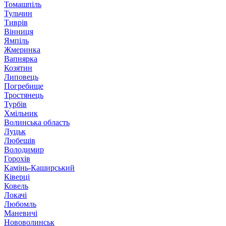
Томашпіль
Тульчин
Тиврів
Вінниця
Ямпіль
Жмеринка
Вапнярка
Козятин
Липовець
Погребище
Тростянець
Турбів
Хмільник
Волинська область
Луцьк
Любешів
Володимир
Горохів
Камінь-Каширський
Ківерці
Ковель
Локачі
Любомль
Маневичі
Нововолинськ