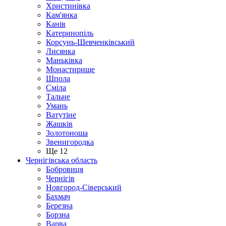
Христинівка
Кам'янка
Канів
Катеринопіль
Корсунь-Шевченківський
Лисянка
Маньківка
Монастирище
Шпола
Сміла
Тальне
Умань
Ватутіне
Жашків
Золотоноша
Звенигородка
Ще 12
Чернігівська область
Бобровиця
Чернігів
Новгород-Сіверський
Бахмач
Березна
Борзна
Варва