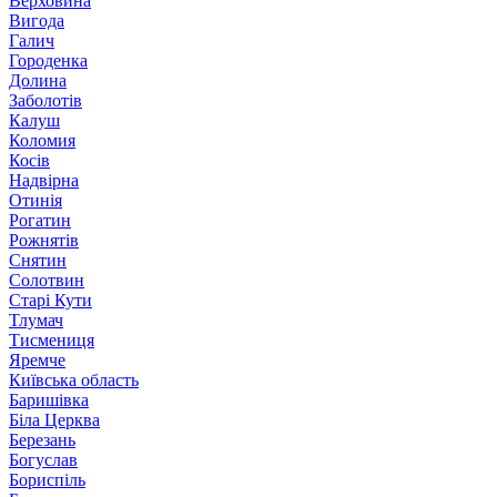
Верховина
Вигода
Галич
Городенка
Долина
Заболотів
Калуш
Коломия
Косів
Надвірна
Отинія
Рогатин
Рожнятів
Снятин
Солотвин
Старі Кути
Тлумач
Тисмениця
Яремче
Київська область
Баришівка
Біла Церква
Березань
Богуслав
Бориспіль