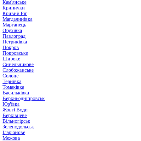
Кам'янське
Кринички
Кривий Ріг
Магдалинівка
Марганець
Обухівка
Павлоград
Петриківка
Покров
Покровське
Широке
Синельникове
Слобожанське
Солоне
Тернівка
Томаківка
Васильківка
Верхньодніпровськ
Юр'ївка
Жовті Води
Верхівцеве
Вільногірськ
Зеленодольськ
Іларіонове
Межова