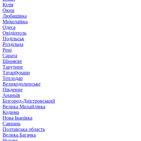
Кілія
Окни
Любашівка
Миколаївка
Одеса
Овідіополь
Подільськ
Роздільна
Рені
Сарата
Ширяєве
Тарутине
Татарбунари
Теплодар
Великодолинське
Південне
Ананьїв
Білгород-Дністровський
Велика Михайлівка
Кодима
Нова Іванівка
Саврань
Полтавська область
Велика Багачка
Чутове