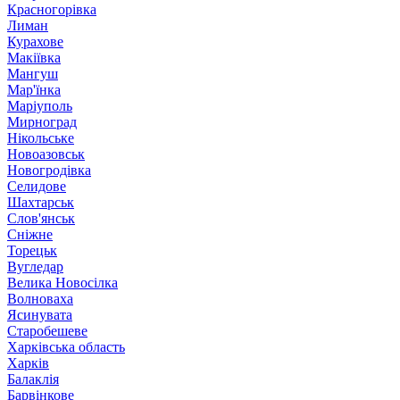
Красногорівка
Лиман
Курахове
Макіївка
Мангуш
Мар'їнка
Маріуполь
Мирноград
Нікольське
Новоазовськ
Новогродівка
Селидове
Шахтарськ
Слов'янськ
Сніжне
Торецьк
Вугледар
Велика Новосілка
Волноваха
Ясинувата
Старобешеве
Харківська область
Харків
Балаклія
Барвінкове