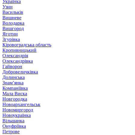
Українка
Узин
Васильків
Вишневе
Володарка
Вишгород
Яготин
Згурівка
Кіровоградська область
Кропивницький
Олександрія
Олександрівка
Гайворон
Добровеличківка
Долинська
Знам’янка
Компаніївка
Мала Виска
Новгородка
Новоархангельськ
Новомиргород
Новоукраїнка
Вільшанка
Онуфріївка
Петрове