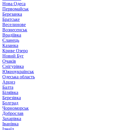
Нова Одеса
Первомайськ
Березанка
Братське
Веселинове
Вознесенськ
Врадіївка
Єланець
Казанка
Криве Озеро
Новий Буг
Очаків
Снігурівка
Южноукраїнськ
Одеська область
Арциз
Балта
Біляївка
Березівка
Болград
Чорноморськ
Доброслав
Захарівка
Іванівка
Ізмаїл