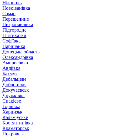
Нікополь
Новоіванівка
Самар
Перещепине
Петропавлівка
Підгородне
П’ятихатки
Софіївка
Царичанка
Донецька область
Олександрівка
Амвросіївка
Авдіївка
Бахмут
Дебальцеве
Добропілля
Докучаєвськ
Дружківка
Єнакієве
Горлівка
Харцизьк
Кальміуське
Костянтинівка
Краматорськ
Покровськ