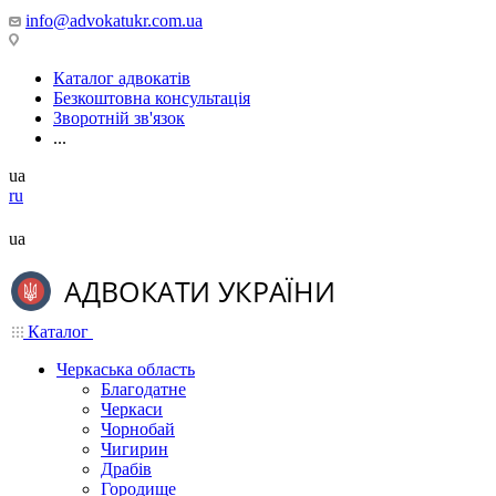
info@advokatukr.com.ua
Каталог адвокатів
Безкоштовна консультація
Зворотній зв'язок
...
ua
ru
ua
Каталог
Черкаська область
Благодатне
Черкаси
Чорнобай
Чигирин
Драбів
Городище