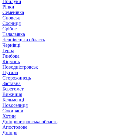
Прилуки
Ріпки
Семенівка
Сновськ
Сосниця
Срібне
Талалаївка
Чернівецька область
Чернівці
Герца
Глибока
Кіцмань
Новодністровськ
Путила
Сторожинець
Заставна
Берегомет
Вижниця
Кельменці
Новоселиця
Сокиряни
Хотин
Дніпропетровська область
Апостолове
Дніпро