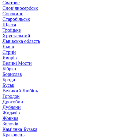
Сватове
Слов’яносербськ
Сорокине
Старобільськ
Щастя
Троїцьке
Хрустальний
Львівська область
Львів
Стрий
Яворів
Великі Мости
Бібрка
Борислав
Броди
Буськ
Великий Любінь
Городок
Дрогобич
Дубляни
Жидачів
Жовква
Золочів
Кам’янка-Бузька
Краковець