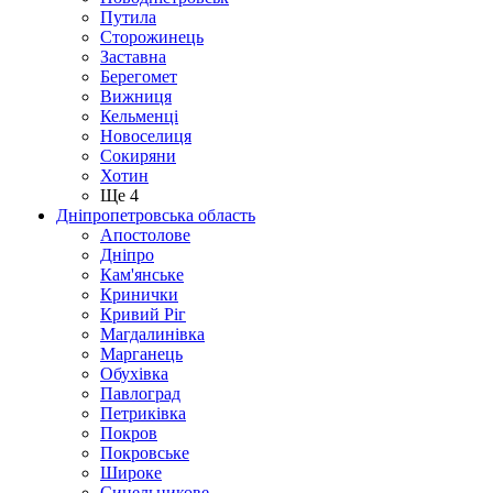
Путила
Сторожинець
Заставна
Берегомет
Вижниця
Кельменці
Новоселиця
Сокиряни
Хотин
Ще 4
Дніпропетровська область
Апостолове
Дніпро
Кам'янське
Кринички
Кривий Ріг
Магдалинівка
Марганець
Обухівка
Павлоград
Петриківка
Покров
Покровське
Широке
Синельникове