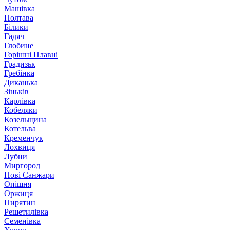
Машівка
Полтава
Білики
Гадяч
Глобине
Горішні Плавні
Градизьк
Гребінка
Диканька
Зіньків
Карлівка
Кобеляки
Козельщина
Котельва
Кременчук
Лохвиця
Лубни
Миргород
Нові Санжари
Опішня
Оржиця
Пирятин
Решетилівка
Семенівка