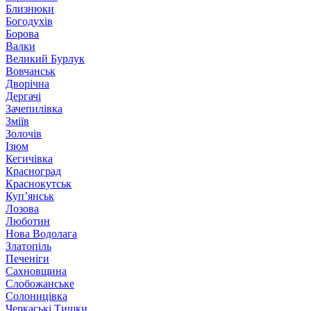
Близнюки
Богодухів
Борова
Валки
Великий Бурлук
Вовчанськ
Дворічна
Дергачі
Зачепилівка
Зміїв
Золочів
Ізюм
Кегичівка
Красноград
Краснокутськ
Куп’янськ
Лозова
Люботин
Нова Водолага
Златопіль
Печеніги
Сахновщина
Слобожанське
Солоницівка
Черкаські Тишки