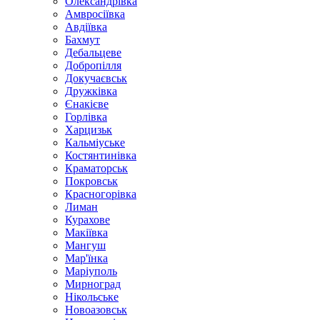
Олександрівка
Амвросіївка
Авдіївка
Бахмут
Дебальцеве
Добропілля
Докучаєвськ
Дружківка
Єнакієве
Горлівка
Харцизьк
Кальміуське
Костянтинівка
Краматорськ
Покровськ
Красногорівка
Лиман
Курахове
Макіївка
Мангуш
Мар'їнка
Маріуполь
Мирноград
Нікольське
Новоазовськ