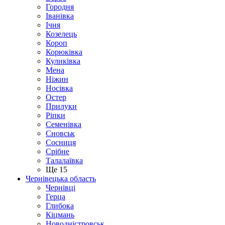
Городня
Іванівка
Ічня
Козелець
Короп
Корюківка
Куликівка
Мена
Ніжин
Носівка
Остер
Прилуки
Ріпки
Семенівка
Сновськ
Сосниця
Срібне
Талалаївка
Ще 15
Чернівецька область
Чернівці
Герца
Глибока
Кіцмань
Новодністровськ