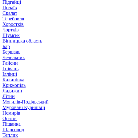
Підгайці
Почаїв
Скалат
Теребовля
Хоростків
Чортків
Шумськ
Вінницька область
Бар
Бершадь
Чечельник
Гайсин
Гнівань
Іллінці
Калинівка
Крижопіль
Ладижин
Літин
Могилів-Подільський
Муровані Курилівці
Немирів
Оратів
Піщанка
Шаргород
Теплик