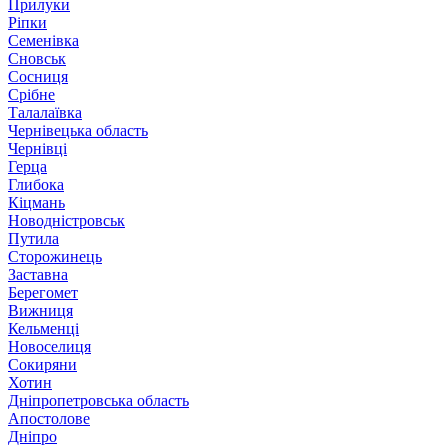
Прилуки
Ріпки
Семенівка
Сновськ
Сосниця
Срібне
Талалаївка
Чернівецька область
Чернівці
Герца
Глибока
Кіцмань
Новодністровськ
Путила
Сторожинець
Заставна
Берегомет
Вижниця
Кельменці
Новоселиця
Сокиряни
Хотин
Дніпропетровська область
Апостолове
Дніпро