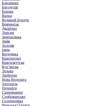
Близнюки
Богодухів
Борова
Валки
Великий Бурлук
Вовчанськ
Дворічна
Дергачі
Зачепилівка
Зміїв
Золочів
Ізюм
Кегичівка
Красноград
Краснокутськ
Куп’янськ
Лозова
Люботин
Нова Водолага
Златопіль
Печеніги
Сахновщина
Слобожанське
Солоницівка
Черкаські Тишки