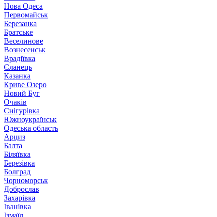
Нова Одеса
Первомайськ
Березанка
Братське
Веселинове
Вознесенськ
Врадіївка
Єланець
Казанка
Криве Озеро
Новий Буг
Очаків
Снігурівка
Южноукраїнськ
Одеська область
Арциз
Балта
Біляївка
Березівка
Болград
Чорноморськ
Доброслав
Захарівка
Іванівка
Ізмаїл