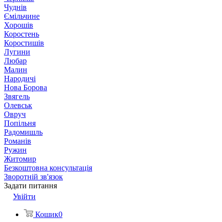
Чуднів
Ємільчине
Хорошів
Коростень
Коростишів
Лугини
Любар
Малин
Народичі
Нова Борова
Звягель
Олевськ
Овруч
Попільня
Радомишль
Романів
Ружин
Житомир
Безкоштовна консультація
Зворотній зв'язок
Задати питання
Увійти
Кошик
0