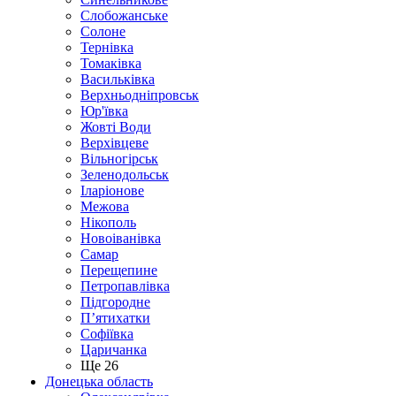
Слобожанське
Солоне
Тернівка
Томаківка
Васильківка
Верхньодніпровськ
Юр'ївка
Жовті Води
Верхівцеве
Вільногірськ
Зеленодольськ
Іларіонове
Межова
Нікополь
Новоіванівка
Самар
Перещепине
Петропавлівка
Підгородне
П’ятихатки
Софіївка
Царичанка
Ще 26
Донецька область