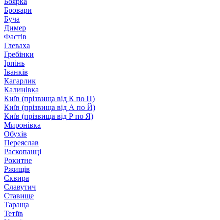
Боярка
Бровари
Буча
Димер
Фастів
Глеваха
Гребінки
Ірпінь
Іванків
Кагарлик
Калинівка
Київ (прізвища від К по П)
Київ (прізвища від А по Й)
Київ (прізвища від Р по Я)
Миронівка
Обухів
Переяслав
Раскопанці
Рокитне
Ржищів
Сквира
Славутич
Ставище
Тараща
Тетіїв