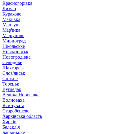
Красногорівка
Лиман
Курахове
Макіївка
Мангуш
Мар'їнка
Маріуполь
Мирноград
Нікольське
Новоазовськ
Новогродівка
Селидове
Шахтарськ
Слов'янськ
Сніжне
Торецьк
Вугледар
Велика Новосілка
Волноваха
Ясинувата
Старобешеве
Харківська область
Харків
Балаклія
Барвінкове