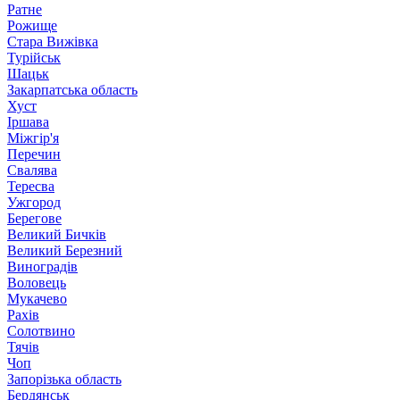
Ратне
Рожище
Стара Вижівка
Турійськ
Шацьк
Закарпатська область
Хуст
Іршава
Міжгір'я
Перечин
Свалява
Тересва
Ужгород
Берегове
Великий Бичків
Великий Березний
Виноградів
Воловець
Мукачево
Рахів
Солотвино
Тячів
Чоп
Запорізька область
Бердянськ