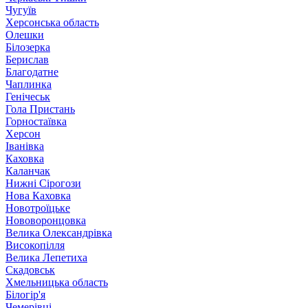
Чугуїв
Херсонська область
Олешки
Білозерка
Берислав
Благодатне
Чаплинка
Генічеськ
Гола Пристань
Горностаївка
Херсон
Іванівка
Каховка
Каланчак
Нижні Сірогози
Нова Каховка
Новотроїцьке
Нововоронцовка
Велика Олександрівка
Високопілля
Велика Лепетиха
Скадовськ
Хмельницька область
Білогір'я
Чемерівці