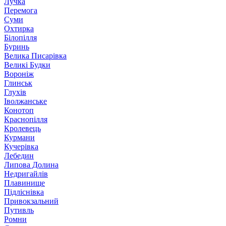
Лучка
Перемога
Суми
Охтирка
Білопілля
Буринь
Велика Писарівка
Великі Будки
Вороніж
Глинськ
Глухів
Іволжанське
Конотоп
Краснопілля
Кролевець
Курмани
Кучерівка
Лебедин
Липова Долина
Недригайлів
Плавинище
Підліснівка
Привокзальний
Путивль
Ромни