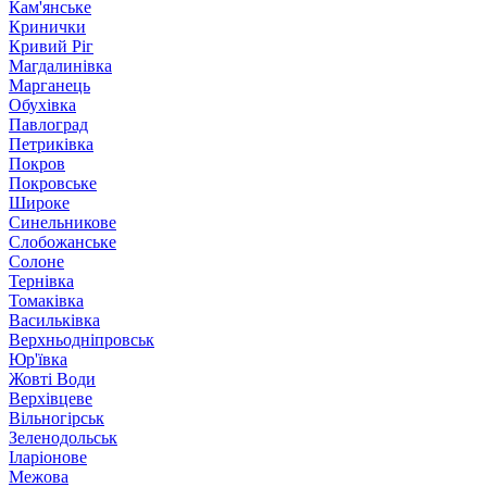
Кам'янське
Кринички
Кривий Ріг
Магдалинівка
Марганець
Обухівка
Павлоград
Петриківка
Покров
Покровське
Широке
Синельникове
Слобожанське
Солоне
Тернівка
Томаківка
Васильківка
Верхньодніпровськ
Юр'ївка
Жовті Води
Верхівцеве
Вільногірськ
Зеленодольськ
Іларіонове
Межова