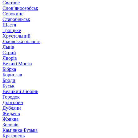
Сватове
Слов’яносербськ
Сорокине
Старобільськ
Щастя
Троїцьке
Хрустальний
Львівська область
Львів
Стрий
Яворів
Великі Мости
Бібрка
Борислав
Броди
Буськ
Великий Любінь
Городок
Дрогобич
Дубляни
Жидачів
Жовква
Золочів
Кам’янка-Бузька
Краковець