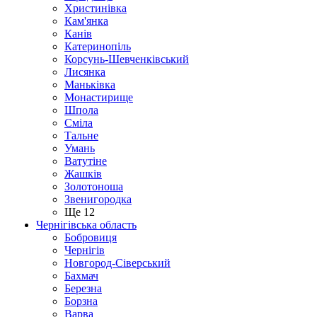
Христинівка
Кам'янка
Канів
Катеринопіль
Корсунь-Шевченківський
Лисянка
Маньківка
Монастирище
Шпола
Сміла
Тальне
Умань
Ватутіне
Жашків
Золотоноша
Звенигородка
Ще 12
Чернігівська область
Бобровиця
Чернігів
Новгород-Сіверський
Бахмач
Березна
Борзна
Варва