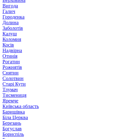
Верховина
Вигода
Галич
Городенка
Долина
Заболотів
Калуш
Коломия
Косів
Надвірна
Отинія
Рогатин
Рожнятів
Снятин
Солотвин
Старі Кути
Тлумач
Тисмениця
Яремче
Київська область
Баришівка
Біла Церква
Березань
Богуслав
Бориспіль