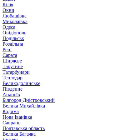
Кілія
Окни
Любашівка
Миколаївка
Одеса
Овідіополь
Подільськ
Роздільна
Рені
Сарата
Ширяєве
Тарутине
Татарбунари
Теплодар
Великодолинське
Південне
Ананьїв
Білгород-Дністровський
Велика Михайлівка
Кодима
Нова Іванівка
Саврань
Полтавська область
Велика Багачка
Чутове