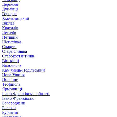
Деражня
Дунаївці
Городок
Хмельницький
Ізяслав
Красилів
Летичів
Нетішин
Шепетівка
Славута
Стара Синява
Старокостянтинів
Віньківці
Волочиськ
Кам’янець-Подільський
Нова Ушиця
Полонне
Теофіполь
Ярмолинці
Івано-Франківська область
Івано-Франківськ
Богородчани
Болехів
Бурштин