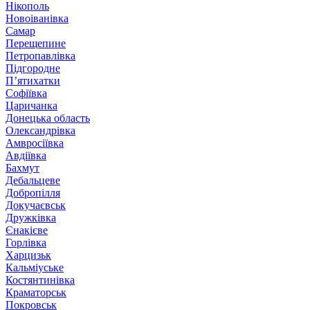
Нікополь
Новоіванівка
Самар
Перещепине
Петропавлівка
Підгородне
П’ятихатки
Софіївка
Царичанка
Донецька область
Олександрівка
Амвросіївка
Авдіївка
Бахмут
Дебальцеве
Добропілля
Докучаєвськ
Дружківка
Єнакієве
Горлівка
Харцизьк
Кальміуське
Костянтинівка
Краматорськ
Покровськ