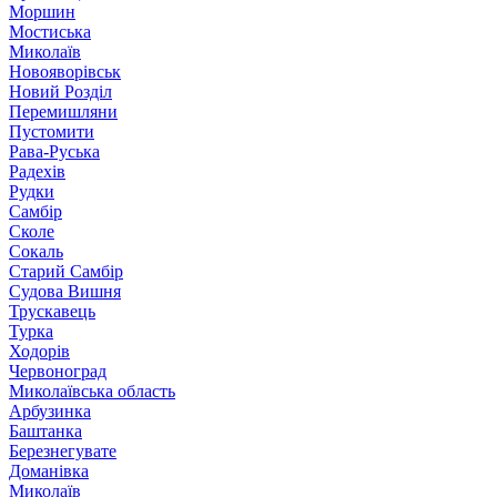
Моршин
Мостиська
Миколаїв
Новояворівськ
Новий Розділ
Перемишляни
Пустомити
Рава-Руська
Радехів
Рудки
Самбір
Сколе
Сокаль
Старий Самбір
Судова Вишня
Трускавець
Турка
Ходорів
Червоноград
Миколаївська область
Арбузинка
Баштанка
Березнегувате
Доманівка
Миколаїв