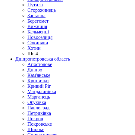
Путила
Сторожинець
Заставна
Берегомет
Вижниця
Кельменці
Новоселиця
Сокиряни
Хотин
Ще 4
Дніпропетровська область
Апостолове
Дніпро
Кам'янське
Кринички
Кривий Ріг
Магдалинівка
Марганець
Обухівка
Павлоград
Петриківка
Покров
Покровське
Широке
Синельникове