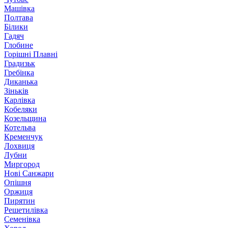
Машівка
Полтава
Білики
Гадяч
Глобине
Горішні Плавні
Градизьк
Гребінка
Диканька
Зіньків
Карлівка
Кобеляки
Козельщина
Котельва
Кременчук
Лохвиця
Лубни
Миргород
Нові Санжари
Опішня
Оржиця
Пирятин
Решетилівка
Семенівка