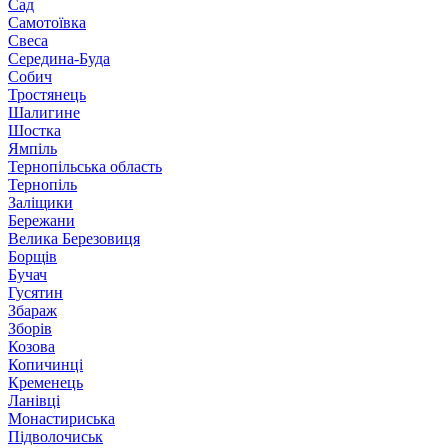
Сад
Самотоївка
Свеса
Середина-Буда
Собич
Тростянець
Шалигине
Шостка
Ямпіль
Тернопільська область
Тернопіль
Заліщики
Бережани
Велика Березовиця
Борщів
Бучач
Гусятин
Збараж
Зборів
Козова
Копичинці
Кременець
Ланівці
Монастириська
Підволочиськ