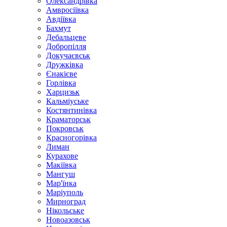
Олександрівка
Амвросіївка
Авдіївка
Бахмут
Дебальцеве
Добропілля
Докучаєвськ
Дружківка
Єнакієве
Горлівка
Харцизьк
Кальміуське
Костянтинівка
Краматорськ
Покровськ
Красногорівка
Лиман
Курахове
Макіївка
Мангуш
Мар'їнка
Маріуполь
Мирноград
Нікольське
Новоазовськ