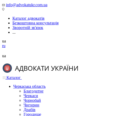
info@advokatukr.com.ua
Каталог адвокатів
Безкоштовна консультація
Зворотній зв'язок
...
ua
ru
ua
Каталог
Черкаська область
Благодатне
Черкаси
Чорнобай
Чигирин
Драбів
Городище