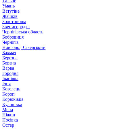
Тальне
Умань
Ватутіне
Жашків
Золотоноша
Звенигородка
Чернігівська область
Бобровиця
Чернігів
Новгород-Сіверський
Бахмач
Березна
Борзна
Варва
Городня
Іванівка
Ічня
Козелець
Короп
Корюківка
Куликівка
Мена
Ніжин
Носівка
Остер