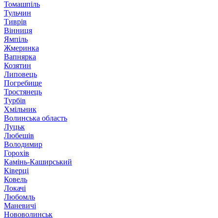
Томашпіль
Тульчин
Тиврів
Вінниця
Ямпіль
Жмеринка
Вапнярка
Козятин
Липовець
Погребище
Тростянець
Турбів
Хмільник
Волинська область
Луцьк
Любешів
Володимир
Горохів
Камінь-Каширський
Ківерці
Ковель
Локачі
Любомль
Маневичі
Нововолинськ