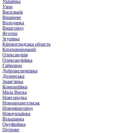
Українка
Узин
Васильків
Вишневе
Володарка
Вишгород
Яготин
Згурівка
Кіровоградська область
Кропивницький
Олександрія
Олександрівка
Гайворон
Добровеличківка
Долинська
Знам’янка
Компаніївка
Мала Виска
Новгородка
Новоархангельськ
Новомиргород
Новоукраїнка
Вільшанка
Онуфріївка
Петрове