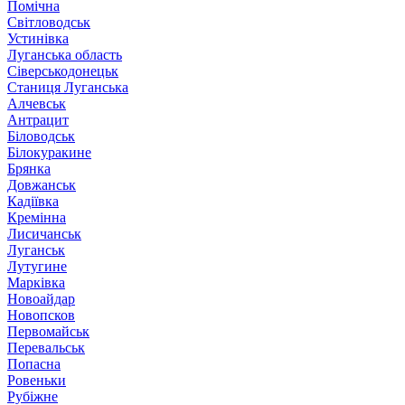
Помічна
Світловодськ
Устинівка
Луганська область
Сіверськодонецьк
Станиця Луганська
Алчевськ
Антрацит
Біловодськ
Білокуракине
Брянка
Довжанськ
Кадіївка
Кремінна
Лисичанськ
Луганськ
Лутугине
Марківка
Новоайдар
Новопсков
Первомайськ
Перевальськ
Попасна
Ровеньки
Рубіжне