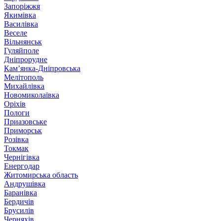
Запоріжжя
Якимівка
Василівка
Веселе
Вільнянськ
Гуляйполе
Дніпрорудне
Кам’янка-Дніпровська
Мелітополь
Михайлівка
Новомиколаївка
Оріхів
Пологи
Приазовське
Приморськ
Розівка
Токмак
Чернігівка
Енергодар
Житомирська область
Андрушівка
Баранівка
Бердичів
Брусилів
Черняхів