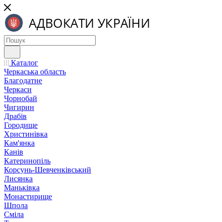
Каталог
Черкаська область
Благодатне
Черкаси
Чорнобай
Чигирин
Драбів
Городище
Христинівка
Кам'янка
Канів
Катеринопіль
Корсунь-Шевченківський
Лисянка
Маньківка
Монастирище
Шпола
Сміла