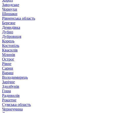
Хорол
Заводське
Чорнухи
Шишаки
Рівненська область
Березне
Демидівка
Дубно
Дубровиця
Корець
Костопіль
Квасилів
Млинів
Острог
Рівне
Сарни
Вараш
Володимирець
Зарічне
Здолбунів
Гоща
Радивилів
Рокитне
Сумська область
Чернеччина