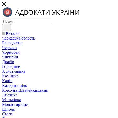
Каталог
Черкаська область
Благодатне
Черкаси
Чорнобай
Чигирин
Драбів
Городище
Христинівка
Кам'янка
Канів
Катеринопіль
Корсунь-Шевченківський
Лисянка
Маньківка
Монастирище
Шпола
Сміла