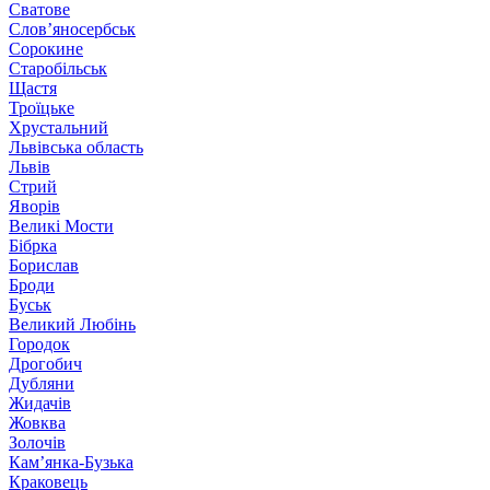
Сватове
Слов’яносербськ
Сорокине
Старобільськ
Щастя
Троїцьке
Хрустальний
Львівська область
Львів
Стрий
Яворів
Великі Мости
Бібрка
Борислав
Броди
Буськ
Великий Любінь
Городок
Дрогобич
Дубляни
Жидачів
Жовква
Золочів
Кам’янка-Бузька
Краковець