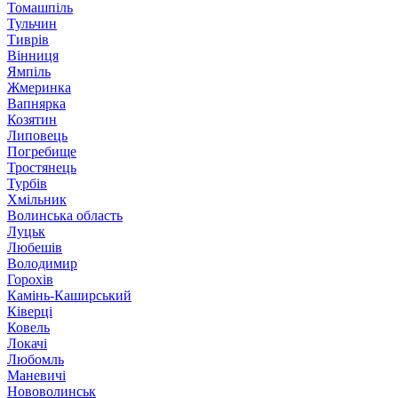
Томашпіль
Тульчин
Тиврів
Вінниця
Ямпіль
Жмеринка
Вапнярка
Козятин
Липовець
Погребище
Тростянець
Турбів
Хмільник
Волинська область
Луцьк
Любешів
Володимир
Горохів
Камінь-Каширський
Ківерці
Ковель
Локачі
Любомль
Маневичі
Нововолинськ