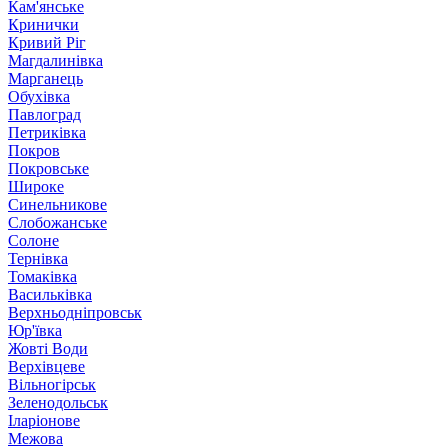
Кам'янське
Кринички
Кривий Ріг
Магдалинівка
Марганець
Обухівка
Павлоград
Петриківка
Покров
Покровське
Широке
Синельникове
Слобожанське
Солоне
Тернівка
Томаківка
Васильківка
Верхньодніпровськ
Юр'ївка
Жовті Води
Верхівцеве
Вільногірськ
Зеленодольськ
Іларіонове
Межова