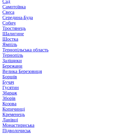
Сад
Самотоївка
Свеса
Середина-Буда
Собич
Тростянець
Шалигине
Шостка
Ямпіль
Тернопільська область
Тернопіль
Заліщики
Бережани
Велика Березовиця
Борщів
Бучач
Гусятин
Збараж
Зборів
Козова
Копичинці
Кременець
Ланівці
Монастириська
Підволочиськ