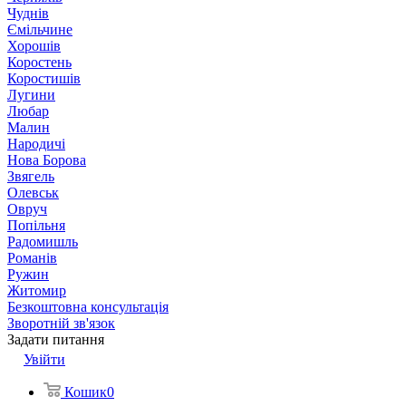
Чуднів
Ємільчине
Хорошів
Коростень
Коростишів
Лугини
Любар
Малин
Народичі
Нова Борова
Звягель
Олевськ
Овруч
Попільня
Радомишль
Романів
Ружин
Житомир
Безкоштовна консультація
Зворотній зв'язок
Задати питання
Увійти
Кошик
0