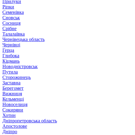
Прилуки
Ріпки
Семенівка
Сновськ
Сосниця
Срібне
Талалаївка
Чернівецька область
Чернівці
Герца
Глибока
Кіцмань
Новодністровськ
Путила
Сторожинець
Заставна
Берегомет
Вижниця
Кельменці
Новоселиця
Сокиряни
Хотин
Дніпропетровська область
Апостолове
Дніпро