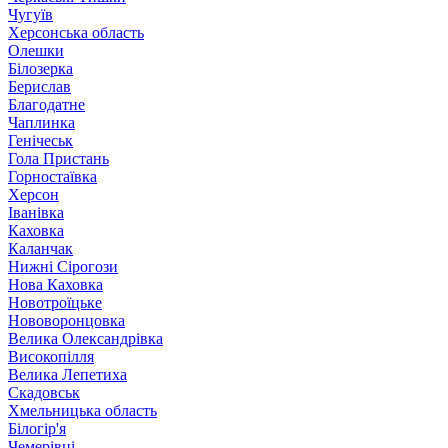
Чугуїв
Херсонська область
Олешки
Білозерка
Берислав
Благодатне
Чаплинка
Генічеськ
Гола Пристань
Горностаївка
Херсон
Іванівка
Каховка
Каланчак
Нижні Сірогози
Нова Каховка
Новотроїцьке
Нововоронцовка
Велика Олександрівка
Високопілля
Велика Лепетиха
Скадовськ
Хмельницька область
Білогір'я
Чемерівці