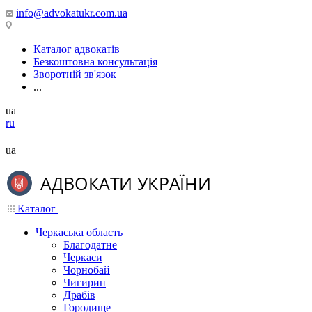
info@advokatukr.com.ua
Каталог адвокатів
Безкоштовна консультація
Зворотній зв'язок
...
ua
ru
ua
Каталог
Черкаська область
Благодатне
Черкаси
Чорнобай
Чигирин
Драбів
Городище