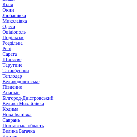
Кілія
Окни
Любашівка
Миколаївка
Одеса
Овідіополь
Подільськ
Роздільна
Рені
Сарата
Ширяєве
Тарутине
Татарбунари
Теплодар
Великодолинське
Південне
Ананьїв
Білгород-Дністровський
Велика Михайлівка
Кодима
Нова Іванівка
Саврань
Полтавська область
Велика Багачка
Чутове