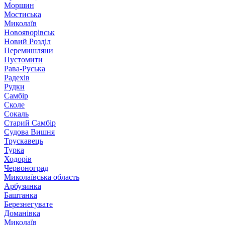
Моршин
Мостиська
Миколаїв
Новояворівськ
Новий Розділ
Перемишляни
Пустомити
Рава-Руська
Радехів
Рудки
Самбір
Сколе
Сокаль
Старий Самбір
Судова Вишня
Трускавець
Турка
Ходорів
Червоноград
Миколаївська область
Арбузинка
Баштанка
Березнегувате
Доманівка
Миколаїв