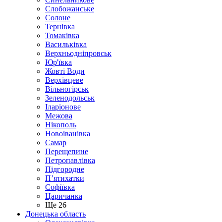
Слобожанське
Солоне
Тернівка
Томаківка
Васильківка
Верхньодніпровськ
Юр'ївка
Жовті Води
Верхівцеве
Вільногірськ
Зеленодольськ
Іларіонове
Межова
Нікополь
Новоіванівка
Самар
Перещепине
Петропавлівка
Підгородне
П’ятихатки
Софіївка
Царичанка
Ще 26
Донецька область