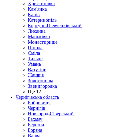
Христинівка
Кам'янка
Канів
Катеринопіль
Корсунь-Шевченківський
Лисянка
Маньківка
Монастирище
Шпола
Сміла
Тальне
Умань
Ватутіне
Жашків
Золотоноша
Звенигородка
Ще 12
Чернігівська область
Бобровиця
Чернігів
Новгород-Сіверський
Бахмач
Березна
Борзна
Варва