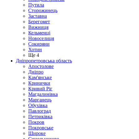
Путила
Сторожинець
Заставна
Берегомет
Вижниця
Кельменці
Новоселиця
Сокиряни
Хотин
Ще 4
Дніпропетровська область
Апостолове
Дніпро
Кам'янське
Кринички
Кривий Ріг
Магдалинівка
Марганець
Обухівка
Павлоград
Петриківка
Покров
Покровське
Широке
Синельникове