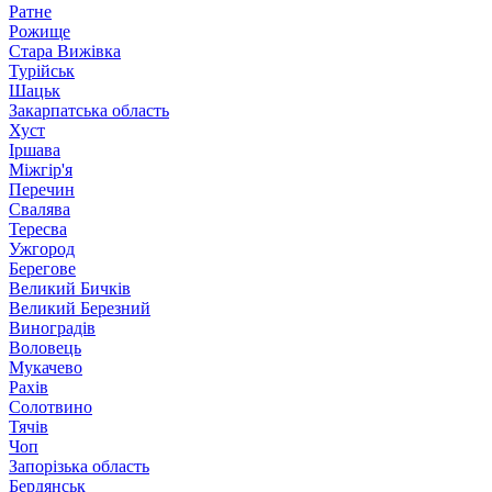
Ратне
Рожище
Стара Вижівка
Турійськ
Шацьк
Закарпатська область
Хуст
Іршава
Міжгір'я
Перечин
Свалява
Тересва
Ужгород
Берегове
Великий Бичків
Великий Березний
Виноградів
Воловець
Мукачево
Рахів
Солотвино
Тячів
Чоп
Запорізька область
Бердянськ