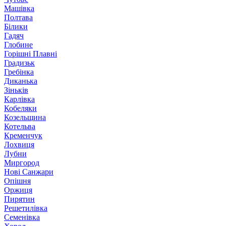
Машівка
Полтава
Білики
Гадяч
Глобине
Горішні Плавні
Градизьк
Гребінка
Диканька
Зіньків
Карлівка
Кобеляки
Козельщина
Котельва
Кременчук
Лохвиця
Лубни
Миргород
Нові Санжари
Опішня
Оржиця
Пирятин
Решетилівка
Семенівка