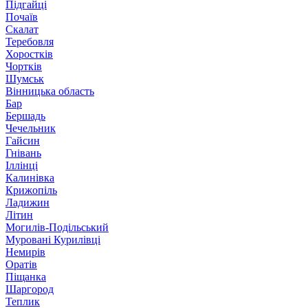
Підгайці
Почаїв
Скалат
Теребовля
Хоростків
Чортків
Шумськ
Вінницька область
Бар
Бершадь
Чечельник
Гайсин
Гнівань
Іллінці
Калинівка
Крижопіль
Ладижин
Літин
Могилів-Подільський
Муровані Курилівці
Немирів
Оратів
Піщанка
Шаргород
Теплик