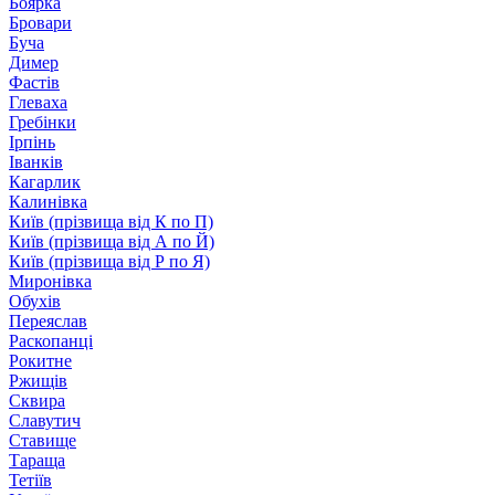
Боярка
Бровари
Буча
Димер
Фастів
Глеваха
Гребінки
Ірпінь
Іванків
Кагарлик
Калинівка
Київ (прізвища від К по П)
Київ (прізвища від А по Й)
Київ (прізвища від Р по Я)
Миронівка
Обухів
Переяслав
Раскопанці
Рокитне
Ржищів
Сквира
Славутич
Ставище
Тараща
Тетіїв