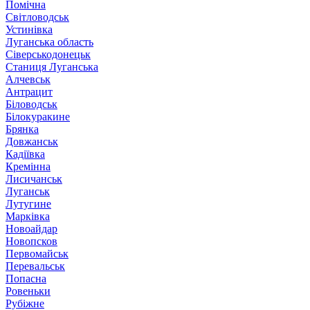
Помічна
Світловодськ
Устинівка
Луганська область
Сіверськодонецьк
Станиця Луганська
Алчевськ
Антрацит
Біловодськ
Білокуракине
Брянка
Довжанськ
Кадіївка
Кремінна
Лисичанськ
Луганськ
Лутугине
Марківка
Новоайдар
Новопсков
Первомайськ
Перевальськ
Попасна
Ровеньки
Рубіжне