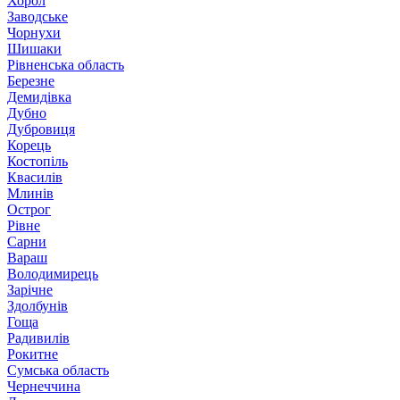
Хорол
Заводське
Чорнухи
Шишаки
Рівненська область
Березне
Демидівка
Дубно
Дубровиця
Корець
Костопіль
Квасилів
Млинів
Острог
Рівне
Сарни
Вараш
Володимирець
Зарічне
Здолбунів
Гоща
Радивилів
Рокитне
Сумська область
Чернеччина