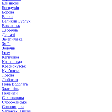
Близнюки
Богодухів
Борова
Валки
Великий Бурлук
Вовчанськ
Дворічна
Дергачі
Зачепилівка
Зміїв
Золочів
Ізюм
Кегичівка
Красноград
Краснокутськ
Куп’янськ
Лозова
Люботин
Нова Водолага
Златопіль
Печеніги
Сахновщина
Слобожанське
Солоницівка
Черкаські Тишки