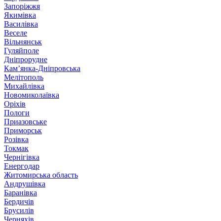
Запоріжжя
Якимівка
Василівка
Веселе
Вільнянськ
Гуляйполе
Дніпрорудне
Кам’янка-Дніпровська
Мелітополь
Михайлівка
Новомиколаївка
Оріхів
Пологи
Приазовське
Приморськ
Розівка
Токмак
Чернігівка
Енергодар
Житомирська область
Андрушівка
Баранівка
Бердичів
Брусилів
Черняхів