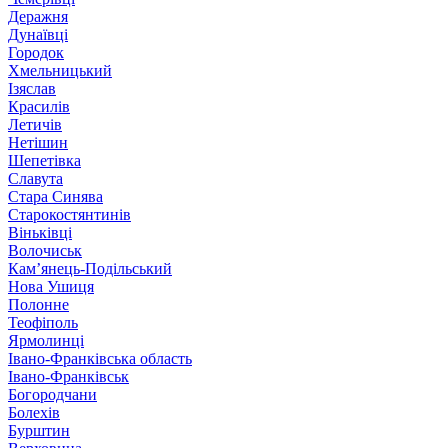
Деражня
Дунаївці
Городок
Хмельницький
Ізяслав
Красилів
Летичів
Нетішин
Шепетівка
Славута
Стара Синява
Старокостянтинів
Віньківці
Волочиськ
Кам’янець-Подільський
Нова Ушиця
Полонне
Теофіполь
Ярмолинці
Івано-Франківська область
Івано-Франківськ
Богородчани
Болехів
Бурштин