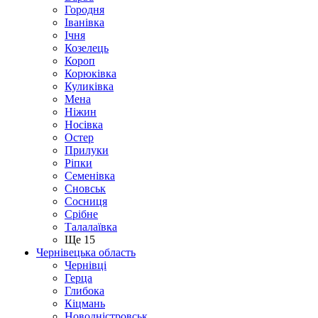
Городня
Іванівка
Ічня
Козелець
Короп
Корюківка
Куликівка
Мена
Ніжин
Носівка
Остер
Прилуки
Ріпки
Семенівка
Сновськ
Сосниця
Срібне
Талалаївка
Ще 15
Чернівецька область
Чернівці
Герца
Глибока
Кіцмань
Новодністровськ