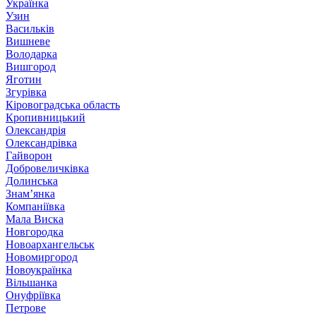
Українка
Узин
Васильків
Вишневе
Володарка
Вишгород
Яготин
Згурівка
Кіровоградська область
Кропивницький
Олександрія
Олександрівка
Гайворон
Добровеличківка
Долинська
Знам’янка
Компаніївка
Мала Виска
Новгородка
Новоархангельськ
Новомиргород
Новоукраїнка
Вільшанка
Онуфріївка
Петрове