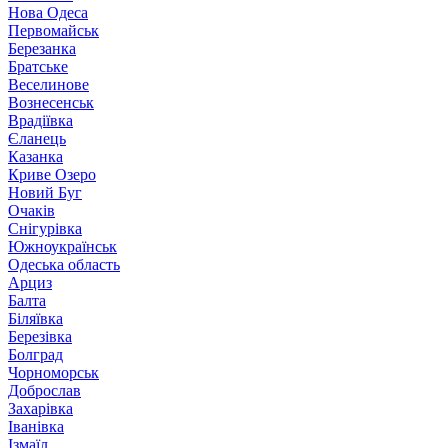
Нова Одеса
Первомайськ
Березанка
Братське
Веселинове
Вознесенськ
Врадіївка
Єланець
Казанка
Криве Озеро
Новий Буг
Очаків
Снігурівка
Южноукраїнськ
Одеська область
Арциз
Балта
Біляївка
Березівка
Болград
Чорноморськ
Доброслав
Захарівка
Іванівка
Ізмаїл