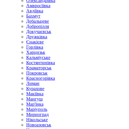
Олександрівка
Амвросіївка
Авдіївка
Бахмут
Дебальцеве
Добропілля
Докучаєвськ
Дружківка
Єнакієве
Горлівка
Харцизьк
Кальміуське
Костянтинівка
Краматорськ
Покровськ
Красногорівка
Лиман
Курахове
Макіївка
Мангуш
Мар'їнка
Маріуполь
Мирноград
Нікольське
Новоазовськ