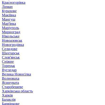
Красногорівка
Лиман
Курахове
Макіївка
Мангуш
Мар'їнка
Маріуполь
Мирноград
Нікольське
Новоазовськ
Новогродівка
Селидове
Шахтарськ
Слов'янськ
Сніжне
Торецьк
Вугледар
Велика Новосілка
Волноваха
Ясинувата
Старобешеве
Харківська область
Харків
Балаклія
Барвінкове