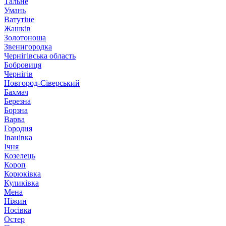
Тальне
Умань
Ватутіне
Жашків
Золотоноша
Звенигородка
Чернігівська область
Бобровиця
Чернігів
Новгород-Сіверський
Бахмач
Березна
Борзна
Варва
Городня
Іванівка
Ічня
Козелець
Короп
Корюківка
Куликівка
Мена
Ніжин
Носівка
Остер