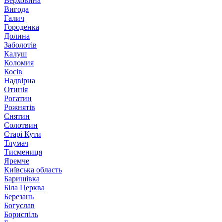
Верховина
Вигода
Галич
Городенка
Долина
Заболотів
Калуш
Коломия
Косів
Надвірна
Отинія
Рогатин
Рожнятів
Снятин
Солотвин
Старі Кути
Тлумач
Тисмениця
Яремче
Київська область
Баришівка
Біла Церква
Березань
Богуслав
Бориспіль