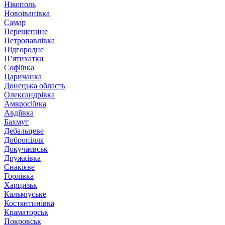
Нікополь
Новоіванівка
Самар
Перещепине
Петропавлівка
Підгородне
П’ятихатки
Софіївка
Царичанка
Донецька область
Олександрівка
Амвросіївка
Авдіївка
Бахмут
Дебальцеве
Добропілля
Докучаєвськ
Дружківка
Єнакієве
Горлівка
Харцизьк
Кальміуське
Костянтинівка
Краматорськ
Покровськ