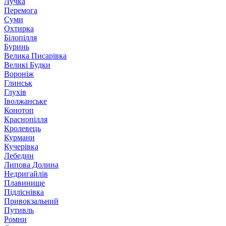
Лучка
Перемога
Суми
Охтирка
Білопілля
Буринь
Велика Писарівка
Великі Будки
Вороніж
Глинськ
Глухів
Іволжанське
Конотоп
Краснопілля
Кролевець
Курмани
Кучерівка
Лебедин
Липова Долина
Недригайлів
Плавинище
Підліснівка
Привокзальний
Путивль
Ромни