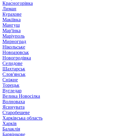
Красногорівка
Лиман
Курахове
Макіївка
Мангуш
Мар'їнка
Маріуполь
Мирноград
Нікольське
Новоазовськ
Новогродівка
Селидове
Шахтарськ
Слов'янськ
Сніжне
Торецьк
Вугледар
Велика Новосілка
Волноваха
Ясинувата
Старобешеве
Харківська область
Харків
Балаклія
Барвінкове