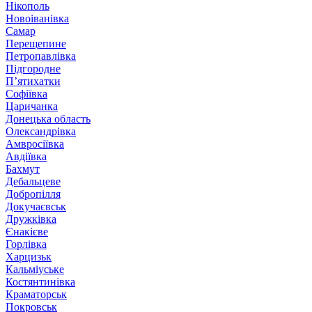
Нікополь
Новоіванівка
Самар
Перещепине
Петропавлівка
Підгородне
П’ятихатки
Софіївка
Царичанка
Донецька область
Олександрівка
Амвросіївка
Авдіївка
Бахмут
Дебальцеве
Добропілля
Докучаєвськ
Дружківка
Єнакієве
Горлівка
Харцизьк
Кальміуське
Костянтинівка
Краматорськ
Покровськ