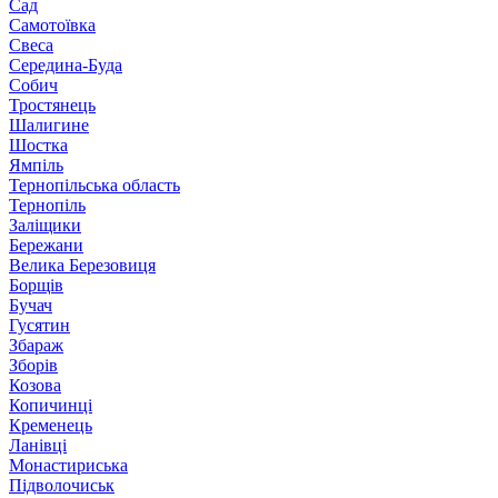
Сад
Самотоївка
Свеса
Середина-Буда
Собич
Тростянець
Шалигине
Шостка
Ямпіль
Тернопільська область
Тернопіль
Заліщики
Бережани
Велика Березовиця
Борщів
Бучач
Гусятин
Збараж
Зборів
Козова
Копичинці
Кременець
Ланівці
Монастириська
Підволочиськ