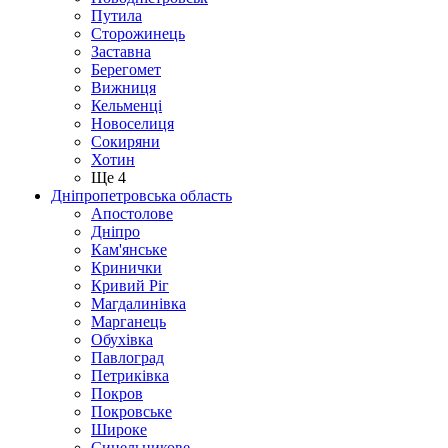
Путила
Сторожинець
Заставна
Берегомет
Вижниця
Кельменці
Новоселиця
Сокиряни
Хотин
Ще 4
Дніпропетровська область
Апостолове
Дніпро
Кам'янське
Кринички
Кривий Ріг
Магдалинівка
Марганець
Обухівка
Павлоград
Петриківка
Покров
Покровське
Широке
Синельникове