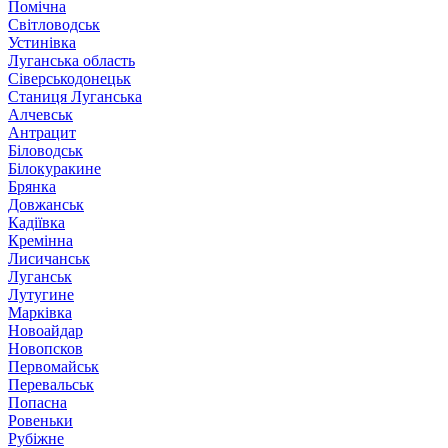
Помічна
Світловодськ
Устинівка
Луганська область
Сіверськодонецьк
Станиця Луганська
Алчевськ
Антрацит
Біловодськ
Білокуракине
Брянка
Довжанськ
Кадіївка
Кремінна
Лисичанськ
Луганськ
Лутугине
Марківка
Новоайдар
Новопсков
Первомайськ
Перевальськ
Попасна
Ровеньки
Рубіжне