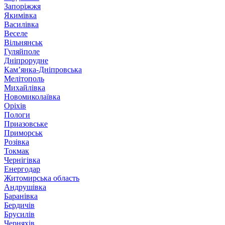
Запоріжжя
Якимівка
Василівка
Веселе
Вільнянськ
Гуляйполе
Дніпрорудне
Кам’янка-Дніпровська
Мелітополь
Михайлівка
Новомиколаївка
Оріхів
Пологи
Приазовське
Приморськ
Розівка
Токмак
Чернігівка
Енергодар
Житомирська область
Андрушівка
Баранівка
Бердичів
Брусилів
Черняхів