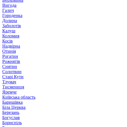
Верховина
Вигода
Галич
Городенка
Долина
Заболотів
Калуш
Коломия
Косів
Надвірна
Отинія
Рогатин
Рожнятів
Снятин
Солотвин
Старі Кути
Тлумач
Тисмениця
Яремче
Київська область
Баришівка
Біла Церква
Березань
Богуслав
Бориспіль