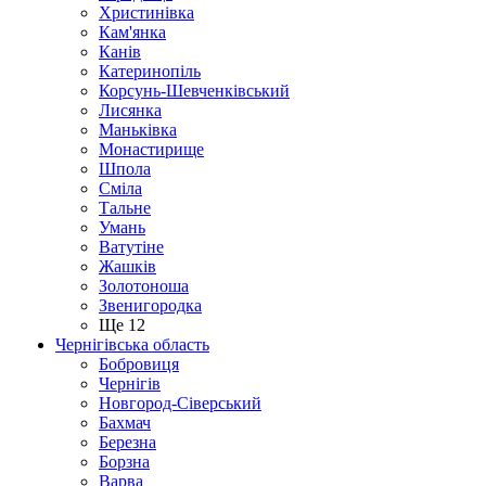
Христинівка
Кам'янка
Канів
Катеринопіль
Корсунь-Шевченківський
Лисянка
Маньківка
Монастирище
Шпола
Сміла
Тальне
Умань
Ватутіне
Жашків
Золотоноша
Звенигородка
Ще 12
Чернігівська область
Бобровиця
Чернігів
Новгород-Сіверський
Бахмач
Березна
Борзна
Варва