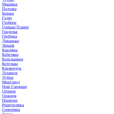
Машівка
Полтава
Білики
Гадяч
Глобине
Горішні Плавні
Градизьк
Гребінка
Диканька
Зіньків
Карлівка
Кобеляки
Козельщина
Котельва
Кременчук
Лохвиця
Лубни
Миргород
Нові Санжари
Опішня
Оржиця
Пирятин
Решетилівка
Семенівка