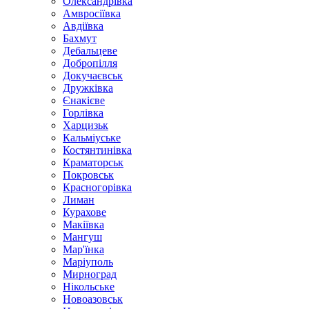
Олександрівка
Амвросіївка
Авдіївка
Бахмут
Дебальцеве
Добропілля
Докучаєвськ
Дружківка
Єнакієве
Горлівка
Харцизьк
Кальміуське
Костянтинівка
Краматорськ
Покровськ
Красногорівка
Лиман
Курахове
Макіївка
Мангуш
Мар'їнка
Маріуполь
Мирноград
Нікольське
Новоазовськ