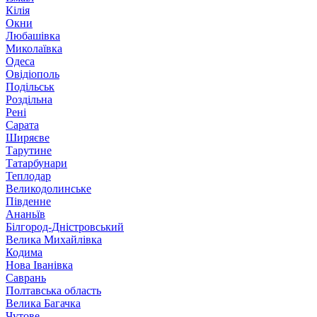
Кілія
Окни
Любашівка
Миколаївка
Одеса
Овідіополь
Подільськ
Роздільна
Рені
Сарата
Ширяєве
Тарутине
Татарбунари
Теплодар
Великодолинське
Південне
Ананьїв
Білгород-Дністровський
Велика Михайлівка
Кодима
Нова Іванівка
Саврань
Полтавська область
Велика Багачка
Чутове