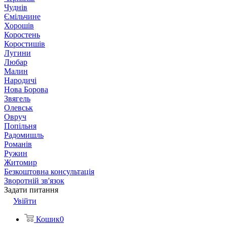
Чуднів
Ємільчине
Хорошів
Коростень
Коростишів
Лугини
Любар
Малин
Народичі
Нова Борова
Звягель
Олевськ
Овруч
Попільня
Радомишль
Романів
Ружин
Житомир
Безкоштовна консультація
Зворотній зв'язок
Задати питання
Увійти
Кошик
0