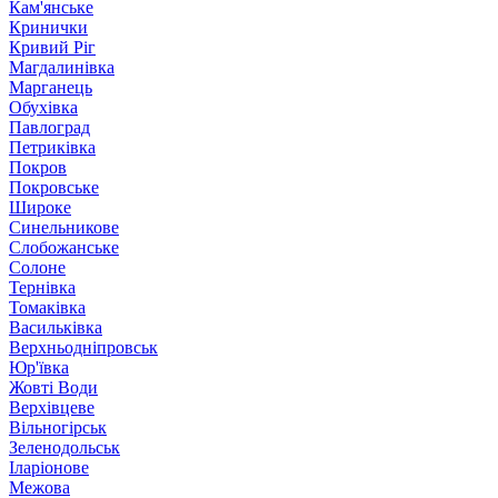
Кам'янське
Кринички
Кривий Ріг
Магдалинівка
Марганець
Обухівка
Павлоград
Петриківка
Покров
Покровське
Широке
Синельникове
Слобожанське
Солоне
Тернівка
Томаківка
Васильківка
Верхньодніпровськ
Юр'ївка
Жовті Води
Верхівцеве
Вільногірськ
Зеленодольськ
Іларіонове
Межова