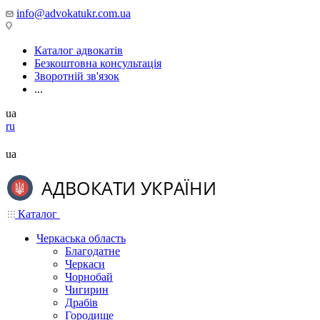
info@advokatukr.com.ua
Каталог адвокатів
Безкоштовна консультація
Зворотній зв'язок
...
ua
ru
ua
Каталог
Черкаська область
Благодатне
Черкаси
Чорнобай
Чигирин
Драбів
Городище