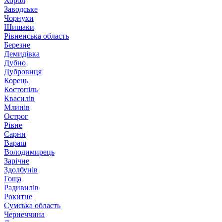
Хорол
Заводське
Чорнухи
Шишаки
Рівненська область
Березне
Демидівка
Дубно
Дубровиця
Корець
Костопіль
Квасилів
Млинів
Острог
Рівне
Сарни
Вараш
Володимирець
Зарічне
Здолбунів
Гоща
Радивилів
Рокитне
Сумська область
Чернеччина