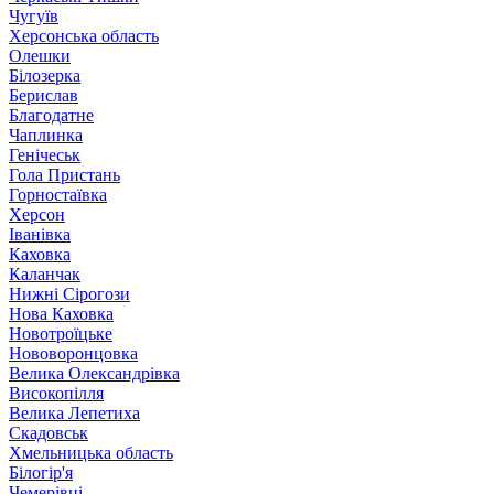
Чугуїв
Херсонська область
Олешки
Білозерка
Берислав
Благодатне
Чаплинка
Генічеськ
Гола Пристань
Горностаївка
Херсон
Іванівка
Каховка
Каланчак
Нижні Сірогози
Нова Каховка
Новотроїцьке
Нововоронцовка
Велика Олександрівка
Високопілля
Велика Лепетиха
Скадовськ
Хмельницька область
Білогір'я
Чемерівці