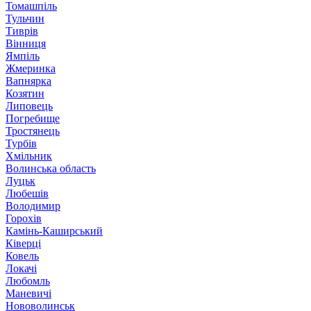
Томашпіль
Тульчин
Тиврів
Вінниця
Ямпіль
Жмеринка
Вапнярка
Козятин
Липовець
Погребище
Тростянець
Турбів
Хмільник
Волинська область
Луцьк
Любешів
Володимир
Горохів
Камінь-Каширський
Ківерці
Ковель
Локачі
Любомль
Маневичі
Нововолинськ