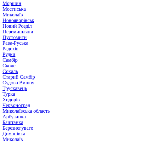
Моршин
Мостиська
Миколаїв
Новояворівськ
Новий Розділ
Перемишляни
Пустомити
Рава-Руська
Радехів
Рудки
Самбір
Сколе
Сокаль
Старий Самбір
Судова Вишня
Трускавець
Турка
Ходорів
Червоноград
Миколаївська область
Арбузинка
Баштанка
Березнегувате
Доманівка
Миколаїв