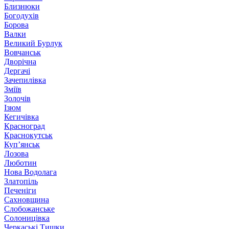
Близнюки
Богодухів
Борова
Валки
Великий Бурлук
Вовчанськ
Дворічна
Дергачі
Зачепилівка
Зміїв
Золочів
Ізюм
Кегичівка
Красноград
Краснокутськ
Куп’янськ
Лозова
Люботин
Нова Водолага
Златопіль
Печеніги
Сахновщина
Слобожанське
Солоницівка
Черкаські Тишки