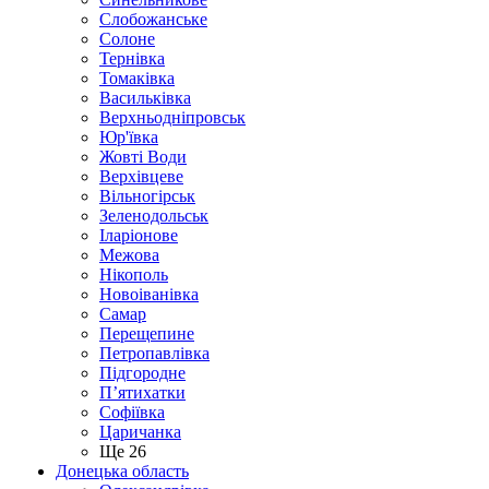
Слобожанське
Солоне
Тернівка
Томаківка
Васильківка
Верхньодніпровськ
Юр'ївка
Жовті Води
Верхівцеве
Вільногірськ
Зеленодольськ
Іларіонове
Межова
Нікополь
Новоіванівка
Самар
Перещепине
Петропавлівка
Підгородне
П’ятихатки
Софіївка
Царичанка
Ще 26
Донецька область