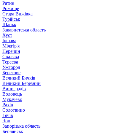
Ратне
Рожище
Стара Вижівка
Турійськ
Шацьк
Закарпатська область
Хуст
Іршава
Міжгір'я
Перечин
Свалява
Тересва
Ужгород
Берегове
Великий Бичків
Великий Березний
Виноградів
Воловець
Мукачево
Рахів
Солотвино
Тячів
Чоп
Запорізька область
Бердянськ