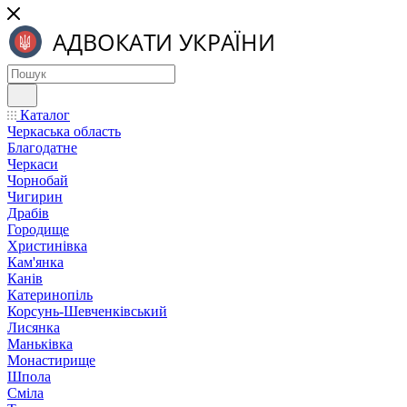
Каталог
Черкаська область
Благодатне
Черкаси
Чорнобай
Чигирин
Драбів
Городище
Христинівка
Кам'янка
Канів
Катеринопіль
Корсунь-Шевченківський
Лисянка
Маньківка
Монастирище
Шпола
Сміла