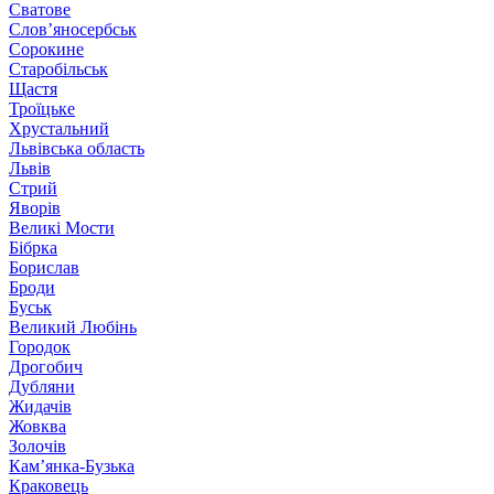
Сватове
Слов’яносербськ
Сорокине
Старобільськ
Щастя
Троїцьке
Хрустальний
Львівська область
Львів
Стрий
Яворів
Великі Мости
Бібрка
Борислав
Броди
Буськ
Великий Любінь
Городок
Дрогобич
Дубляни
Жидачів
Жовква
Золочів
Кам’янка-Бузька
Краковець