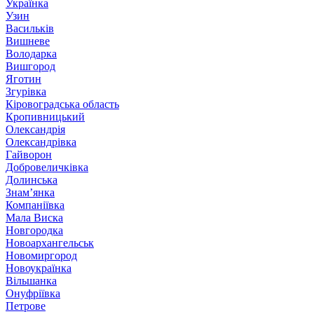
Українка
Узин
Васильків
Вишневе
Володарка
Вишгород
Яготин
Згурівка
Кіровоградська область
Кропивницький
Олександрія
Олександрівка
Гайворон
Добровеличківка
Долинська
Знам’янка
Компаніївка
Мала Виска
Новгородка
Новоархангельськ
Новомиргород
Новоукраїнка
Вільшанка
Онуфріївка
Петрове