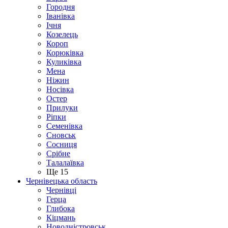
Городня
Іванівка
Ічня
Козелець
Короп
Корюківка
Куликівка
Мена
Ніжин
Носівка
Остер
Прилуки
Ріпки
Семенівка
Сновськ
Сосниця
Срібне
Талалаївка
Ще 15
Чернівецька область
Чернівці
Герца
Глибока
Кіцмань
Новодністровськ