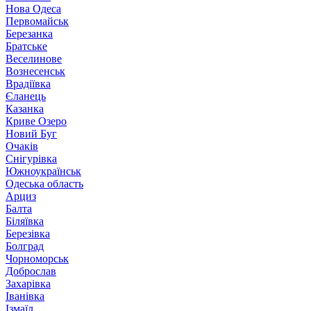
Нова Одеса
Первомайськ
Березанка
Братське
Веселинове
Вознесенськ
Врадіївка
Єланець
Казанка
Криве Озеро
Новий Буг
Очаків
Снігурівка
Южноукраїнськ
Одеська область
Арциз
Балта
Біляївка
Березівка
Болград
Чорноморськ
Доброслав
Захарівка
Іванівка
Ізмаїл