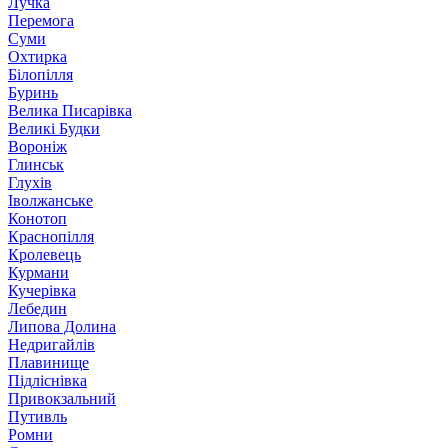
Лучка
Перемога
Суми
Охтирка
Білопілля
Буринь
Велика Писарівка
Великі Будки
Вороніж
Глинськ
Глухів
Іволжанське
Конотоп
Краснопілля
Кролевець
Курмани
Кучерівка
Лебедин
Липова Долина
Недригайлів
Плавинище
Підліснівка
Привокзальний
Путивль
Ромни