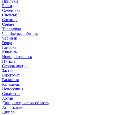
Прилуки
Ріпки
Семенівка
Сновськ
Сосниця
Срібне
Талалаївка
Чернівецька область
Чернівці
Герца
Глибока
Кіцмань
Новодністровськ
Путила
Сторожинець
Заставна
Берегомет
Вижниця
Кельменці
Новоселиця
Сокиряни
Хотин
Дніпропетровська область
Апостолове
Дніпро