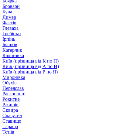
Боярка
Бровари
Буча
Димер
Фастів
Глеваха
Гребінки
Ірпінь
Іванків
Кагарлик
Калинівка
Київ (прізвища від К по П)
Київ (прізвища від А по Й)
Київ (прізвища від Р по Я)
Миронівка
Обухів
Переяслав
Раскопанці
Рокитне
Ржищів
Сквира
Славутич
Ставище
Тараща
Тетіїв