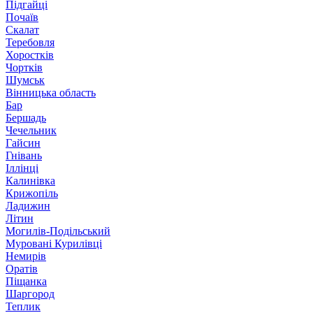
Підгайці
Почаїв
Скалат
Теребовля
Хоростків
Чортків
Шумськ
Вінницька область
Бар
Бершадь
Чечельник
Гайсин
Гнівань
Іллінці
Калинівка
Крижопіль
Ладижин
Літин
Могилів-Подільський
Муровані Курилівці
Немирів
Оратів
Піщанка
Шаргород
Теплик