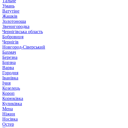
Тальне
Умань
Ватутіне
Жашків
Золотоноша
Звенигородка
Чернігівська область
Бобровиця
Чернігів
Новгород-Сіверський
Бахмач
Березна
Борзна
Варва
Городня
Іванівка
Ічня
Козелець
Короп
Корюківка
Куликівка
Мена
Ніжин
Носівка
Остер