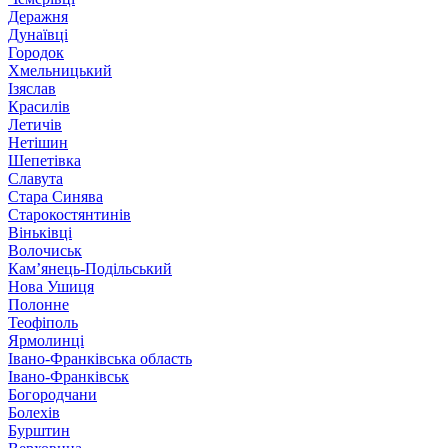
Деражня
Дунаївці
Городок
Хмельницький
Ізяслав
Красилів
Летичів
Нетішин
Шепетівка
Славута
Стара Синява
Старокостянтинів
Віньківці
Волочиськ
Кам’янець-Подільський
Нова Ушиця
Полонне
Теофіполь
Ярмолинці
Івано-Франківська область
Івано-Франківськ
Богородчани
Болехів
Бурштин