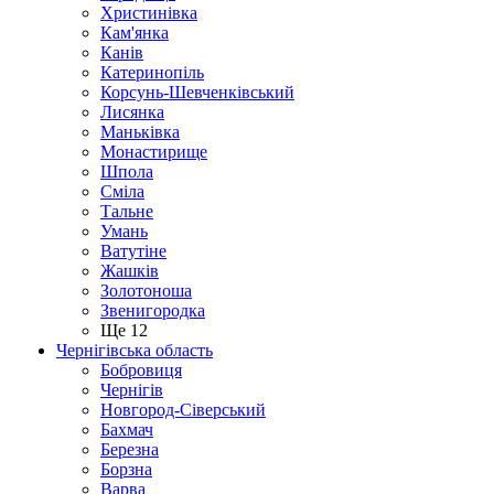
Христинівка
Кам'янка
Канів
Катеринопіль
Корсунь-Шевченківський
Лисянка
Маньківка
Монастирище
Шпола
Сміла
Тальне
Умань
Ватутіне
Жашків
Золотоноша
Звенигородка
Ще 12
Чернігівська область
Бобровиця
Чернігів
Новгород-Сіверський
Бахмач
Березна
Борзна
Варва