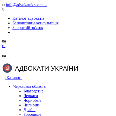
info@advokatukr.com.ua
Каталог адвокатів
Безкоштовна консультація
Зворотній зв'язок
...
ua
ru
ua
Каталог
Черкаська область
Благодатне
Черкаси
Чорнобай
Чигирин
Драбів
Городище