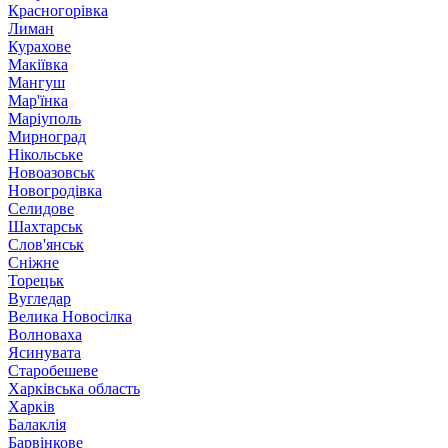
Красногорівка
Лиман
Курахове
Макіївка
Мангуш
Мар'їнка
Маріуполь
Мирноград
Нікольське
Новоазовськ
Новогродівка
Селидове
Шахтарськ
Слов'янськ
Сніжне
Торецьк
Вугледар
Велика Новосілка
Волноваха
Ясинувата
Старобешеве
Харківська область
Харків
Балаклія
Барвінкове