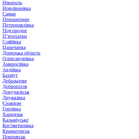
Нікополь
Новоіванівка
Самар
Перещепине
Петропавлівка
Підгородне
П’ятихатки
Софіївка
Царичанка
Донецька область
Олександрівка
Амвросіївка
Авдіївка
Бахмут
Дебальцеве
Добропілля
Докучаєвськ
Дружківка
Єнакієве
Горлівка
Харцизьк
Кальміуське
Костянтинівка
Краматорськ
Покровськ