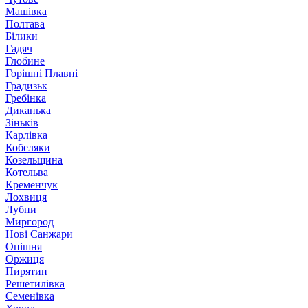
Машівка
Полтава
Білики
Гадяч
Глобине
Горішні Плавні
Градизьк
Гребінка
Диканька
Зіньків
Карлівка
Кобеляки
Козельщина
Котельва
Кременчук
Лохвиця
Лубни
Миргород
Нові Санжари
Опішня
Оржиця
Пирятин
Решетилівка
Семенівка