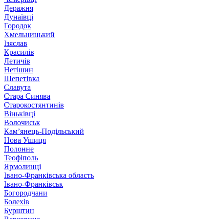
Деражня
Дунаївці
Городок
Хмельницький
Ізяслав
Красилів
Летичів
Нетішин
Шепетівка
Славута
Стара Синява
Старокостянтинів
Віньківці
Волочиськ
Кам’янець-Подільський
Нова Ушиця
Полонне
Теофіполь
Ярмолинці
Івано-Франківська область
Івано-Франківськ
Богородчани
Болехів
Бурштин