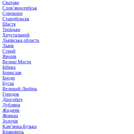
Сватове
Слов’яносербськ
Сорокине
Старобільськ
Щастя
Троїцьке
Хрустальний
Львівська область
Львів
Стрий
Яворів
Великі Мости
Бібрка
Борислав
Броди
Буськ
Великий Любінь
Городок
Дрогобич
Дубляни
Жидачів
Жовква
Золочів
Кам’янка-Бузька
Краковець