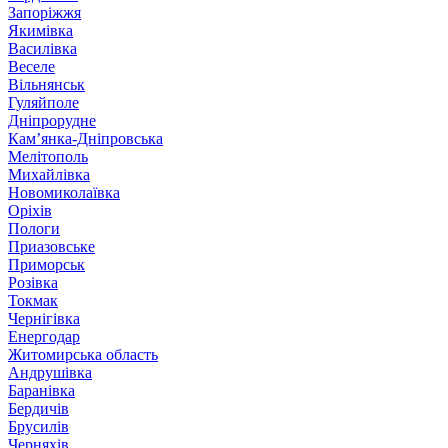
Запоріжжя
Якимівка
Василівка
Веселе
Вільнянськ
Гуляйполе
Дніпрорудне
Кам’янка-Дніпровська
Мелітополь
Михайлівка
Новомиколаївка
Оріхів
Пологи
Приазовське
Приморськ
Розівка
Токмак
Чернігівка
Енергодар
Житомирська область
Андрушівка
Баранівка
Бердичів
Брусилів
Черняхів