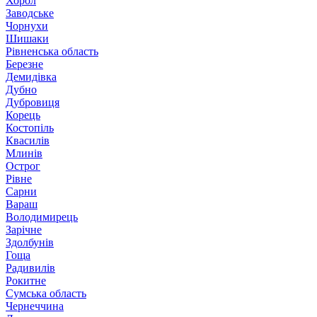
Хорол
Заводське
Чорнухи
Шишаки
Рівненська область
Березне
Демидівка
Дубно
Дубровиця
Корець
Костопіль
Квасилів
Млинів
Острог
Рівне
Сарни
Вараш
Володимирець
Зарічне
Здолбунів
Гоща
Радивилів
Рокитне
Сумська область
Чернеччина