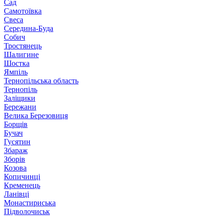
Сад
Самотоївка
Свеса
Середина-Буда
Собич
Тростянець
Шалигине
Шостка
Ямпіль
Тернопільська область
Тернопіль
Заліщики
Бережани
Велика Березовиця
Борщів
Бучач
Гусятин
Збараж
Зборів
Козова
Копичинці
Кременець
Ланівці
Монастириська
Підволочиськ