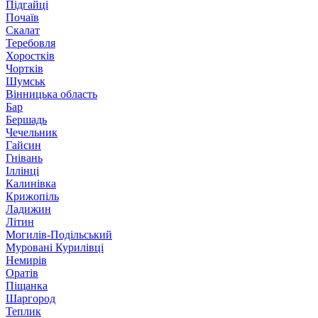
Підгайці
Почаїв
Скалат
Теребовля
Хоростків
Чортків
Шумськ
Вінницька область
Бар
Бершадь
Чечельник
Гайсин
Гнівань
Іллінці
Калинівка
Крижопіль
Ладижин
Літин
Могилів-Подільський
Муровані Курилівці
Немирів
Оратів
Піщанка
Шаргород
Теплик