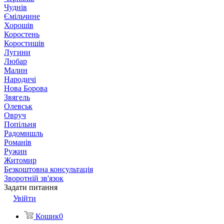
Чуднів
Ємільчине
Хорошів
Коростень
Коростишів
Лугини
Любар
Малин
Народичі
Нова Борова
Звягель
Олевськ
Овруч
Попільня
Радомишль
Романів
Ружин
Житомир
Безкоштовна консультація
Зворотній зв'язок
Задати питання
Увійти
Кошик
0