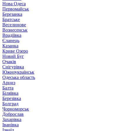
Нова Одеса
Первомайськ
Березанка
Братське
Веселинове
Вознесенськ
Врадіївка
Єланець
Казанка
Криве Озеро
Новий Буг
Очаків
Снігурівка
Южноукраїнськ
Одеська область
Арциз
Балта
Біляївка
Березівка
Болград
Чорноморськ
Доброслав
Захарівка
Іванівка
Ізмаїл