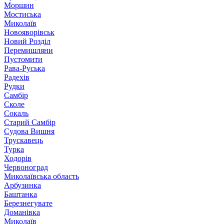
Моршин
Мостиська
Миколаїв
Новояворівськ
Новий Розділ
Перемишляни
Пустомити
Рава-Руська
Радехів
Рудки
Самбір
Сколе
Сокаль
Старий Самбір
Судова Вишня
Трускавець
Турка
Ходорів
Червоноград
Миколаївська область
Арбузинка
Баштанка
Березнегувате
Доманівка
Миколаїв