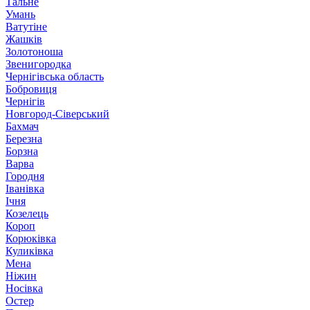
Тальне
Умань
Ватутіне
Жашків
Золотоноша
Звенигородка
Чернігівська область
Бобровиця
Чернігів
Новгород-Сіверський
Бахмач
Березна
Борзна
Варва
Городня
Іванівка
Ічня
Козелець
Короп
Корюківка
Куликівка
Мена
Ніжин
Носівка
Остер