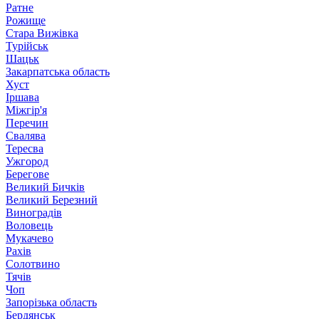
Ратне
Рожище
Стара Вижівка
Турійськ
Шацьк
Закарпатська область
Хуст
Іршава
Міжгір'я
Перечин
Свалява
Тересва
Ужгород
Берегове
Великий Бичків
Великий Березний
Виноградів
Воловець
Мукачево
Рахів
Солотвино
Тячів
Чоп
Запорізька область
Бердянськ