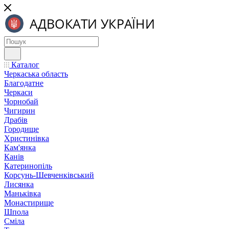
Каталог
Черкаська область
Благодатне
Черкаси
Чорнобай
Чигирин
Драбів
Городище
Христинівка
Кам'янка
Канів
Катеринопіль
Корсунь-Шевченківський
Лисянка
Маньківка
Монастирище
Шпола
Сміла