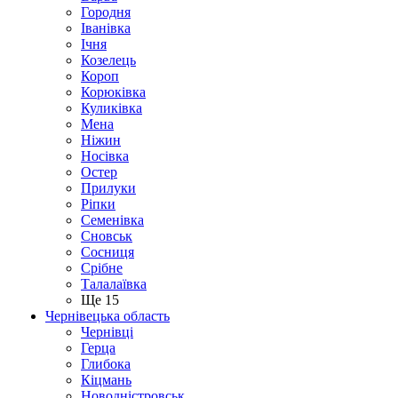
Городня
Іванівка
Ічня
Козелець
Короп
Корюківка
Куликівка
Мена
Ніжин
Носівка
Остер
Прилуки
Ріпки
Семенівка
Сновськ
Сосниця
Срібне
Талалаївка
Ще 15
Чернівецька область
Чернівці
Герца
Глибока
Кіцмань
Новодністровськ