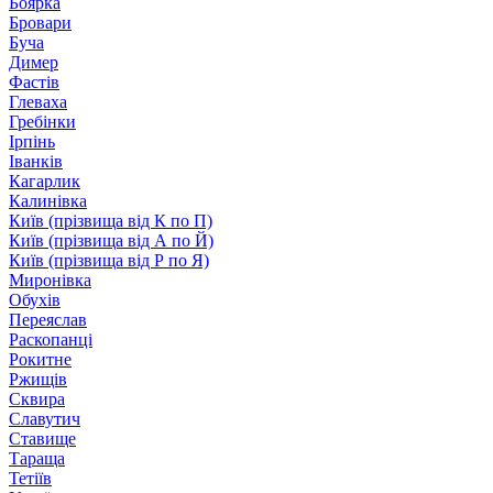
Боярка
Бровари
Буча
Димер
Фастів
Глеваха
Гребінки
Ірпінь
Іванків
Кагарлик
Калинівка
Київ (прізвища від К по П)
Київ (прізвища від А по Й)
Київ (прізвища від Р по Я)
Миронівка
Обухів
Переяслав
Раскопанці
Рокитне
Ржищів
Сквира
Славутич
Ставище
Тараща
Тетіїв