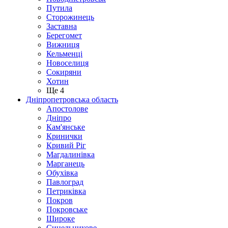
Путила
Сторожинець
Заставна
Берегомет
Вижниця
Кельменці
Новоселиця
Сокиряни
Хотин
Ще 4
Дніпропетровська область
Апостолове
Дніпро
Кам'янське
Кринички
Кривий Ріг
Магдалинівка
Марганець
Обухівка
Павлоград
Петриківка
Покров
Покровське
Широке
Синельникове