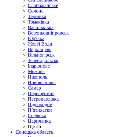
Слобожанське
Солоне
Тернівка
Томаківка
Васильківка
Верхньодніпровськ
Юр'ївка
Жовті Води
Верхівцеве
Вільногірськ
Зеленодольськ
Іларіонове
Межова
Нікополь
Новоіванівка
Самар
Перещепине
Петропавлівка
Підгородне
П’ятихатки
Софіївка
Царичанка
Ще 26
Донецька область