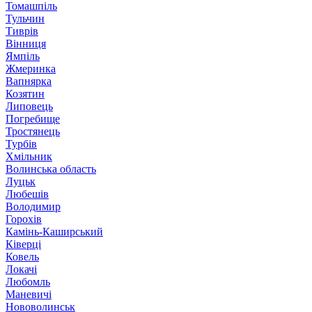
Томашпіль
Тульчин
Тиврів
Вінниця
Ямпіль
Жмеринка
Вапнярка
Козятин
Липовець
Погребище
Тростянець
Турбів
Хмільник
Волинська область
Луцьк
Любешів
Володимир
Горохів
Камінь-Каширський
Ківерці
Ковель
Локачі
Любомль
Маневичі
Нововолинськ