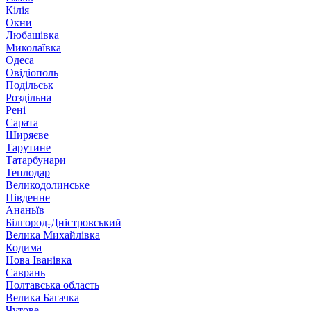
Кілія
Окни
Любашівка
Миколаївка
Одеса
Овідіополь
Подільськ
Роздільна
Рені
Сарата
Ширяєве
Тарутине
Татарбунари
Теплодар
Великодолинське
Південне
Ананьїв
Білгород-Дністровський
Велика Михайлівка
Кодима
Нова Іванівка
Саврань
Полтавська область
Велика Багачка
Чутове