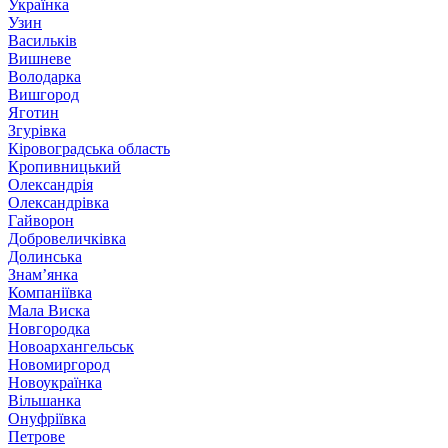
Українка
Узин
Васильків
Вишневе
Володарка
Вишгород
Яготин
Згурівка
Кіровоградська область
Кропивницький
Олександрія
Олександрівка
Гайворон
Добровеличківка
Долинська
Знам’янка
Компаніївка
Мала Виска
Новгородка
Новоархангельськ
Новомиргород
Новоукраїнка
Вільшанка
Онуфріївка
Петрове