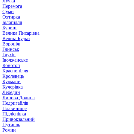
Лучка
Перемога
Суми
Охтирка
Білопілля
Буринь
Велика Писарівка
Великі Будки
Вороніж
Глинськ
Глухів
Іволжанське
Конотоп
Краснопілля
Кролевець
Курмани
Кучерівка
Лебедин
Липова Долина
Недригайлів
Плавинище
Підліснівка
Привокзальний
Путивль
Ромни