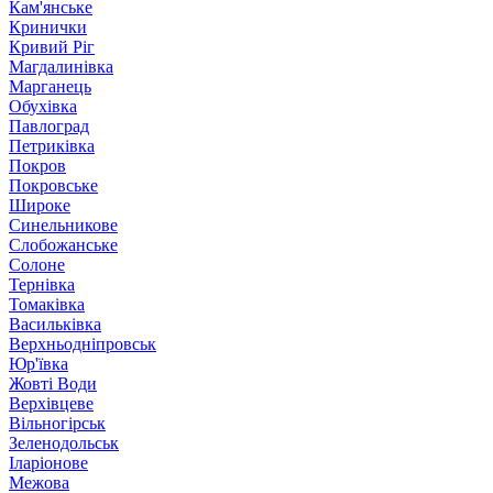
Кам'янське
Кринички
Кривий Ріг
Магдалинівка
Марганець
Обухівка
Павлоград
Петриківка
Покров
Покровське
Широке
Синельникове
Слобожанське
Солоне
Тернівка
Томаківка
Васильківка
Верхньодніпровськ
Юр'ївка
Жовті Води
Верхівцеве
Вільногірськ
Зеленодольськ
Іларіонове
Межова