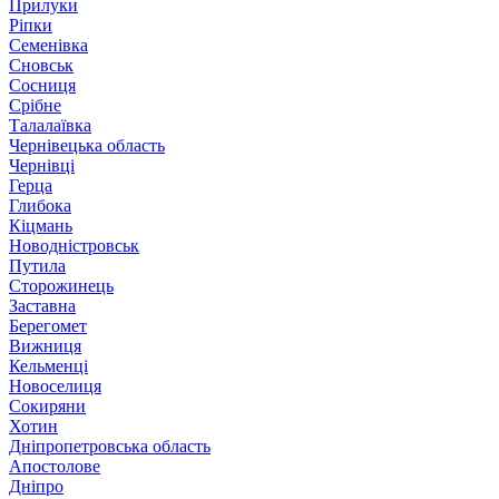
Прилуки
Ріпки
Семенівка
Сновськ
Сосниця
Срібне
Талалаївка
Чернівецька область
Чернівці
Герца
Глибока
Кіцмань
Новодністровськ
Путила
Сторожинець
Заставна
Берегомет
Вижниця
Кельменці
Новоселиця
Сокиряни
Хотин
Дніпропетровська область
Апостолове
Дніпро