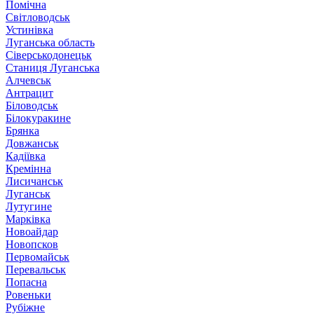
Помічна
Світловодськ
Устинівка
Луганська область
Сіверськодонецьк
Станиця Луганська
Алчевськ
Антрацит
Біловодськ
Білокуракине
Брянка
Довжанськ
Кадіївка
Кремінна
Лисичанськ
Луганськ
Лутугине
Марківка
Новоайдар
Новопсков
Первомайськ
Перевальськ
Попасна
Ровеньки
Рубіжне