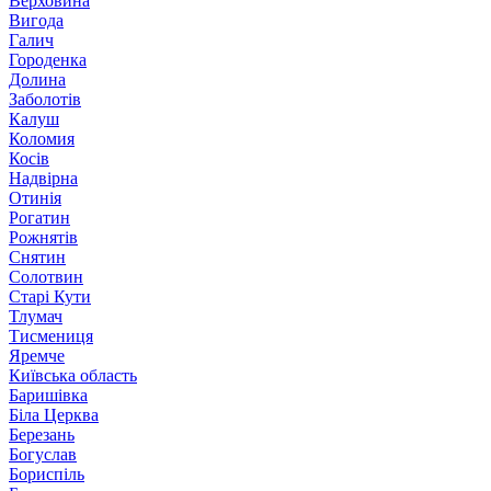
Верховина
Вигода
Галич
Городенка
Долина
Заболотів
Калуш
Коломия
Косів
Надвірна
Отинія
Рогатин
Рожнятів
Снятин
Солотвин
Старі Кути
Тлумач
Тисмениця
Яремче
Київська область
Баришівка
Біла Церква
Березань
Богуслав
Бориспіль