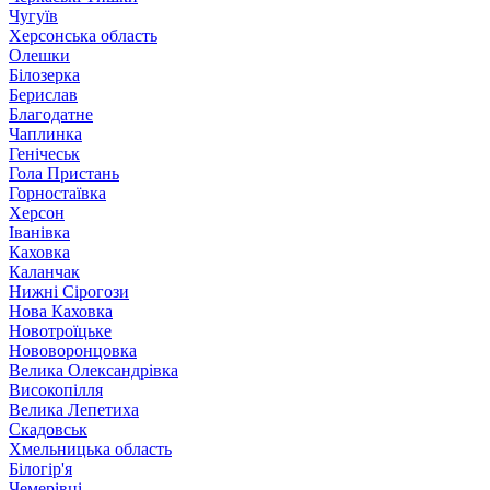
Чугуїв
Херсонська область
Олешки
Білозерка
Берислав
Благодатне
Чаплинка
Генічеськ
Гола Пристань
Горностаївка
Херсон
Іванівка
Каховка
Каланчак
Нижні Сірогози
Нова Каховка
Новотроїцьке
Нововоронцовка
Велика Олександрівка
Високопілля
Велика Лепетиха
Скадовськ
Хмельницька область
Білогір'я
Чемерівці