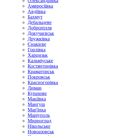
Олександрівка
Амвросіївка
Авдіївка
Бахмут
Дебальцеве
Добропілля
Докучаєвськ
Дружківка
Єнакієве
Горлівка
Харцизьк
Кальміуське
Костянтинівка
Краматорськ
Покровськ
Красногорівка
Лиман
Курахове
Макіївка
Мангуш
Мар'їнка
Маріуполь
Мирноград
Нікольське
Новоазовськ