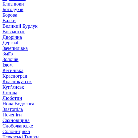
Близнюки
Богодухів
Борова
Валки
Великий Бурлук
Вовчанськ
Дворічна
Дергачі
Зачепилівка
Зміїв
Золочів
Ізюм
Кегичівка
Красноград
Краснокутськ
Куп’янськ
Лозова
Люботин
Нова Водолага
Златопіль
Печеніги
Сахновщина
Слобожанське
Солоницівка
Черкаські Тишки