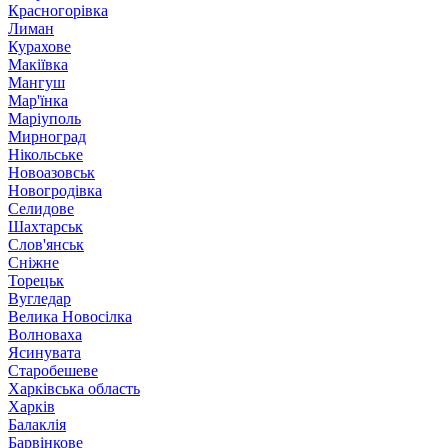
Красногорівка
Лиман
Курахове
Макіївка
Мангуш
Мар'їнка
Маріуполь
Мирноград
Нікольське
Новоазовськ
Новогродівка
Селидове
Шахтарськ
Слов'янськ
Сніжне
Торецьк
Вугледар
Велика Новосілка
Волноваха
Ясинувата
Старобешеве
Харківська область
Харків
Балаклія
Барвінкове