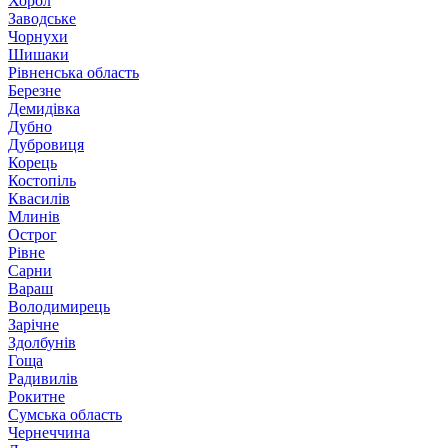
Хорол
Заводське
Чорнухи
Шишаки
Рівненська область
Березне
Демидівка
Дубно
Дубровиця
Корець
Костопіль
Квасилів
Млинів
Острог
Рівне
Сарни
Вараш
Володимирець
Зарічне
Здолбунів
Гоща
Радивилів
Рокитне
Сумська область
Чернеччина