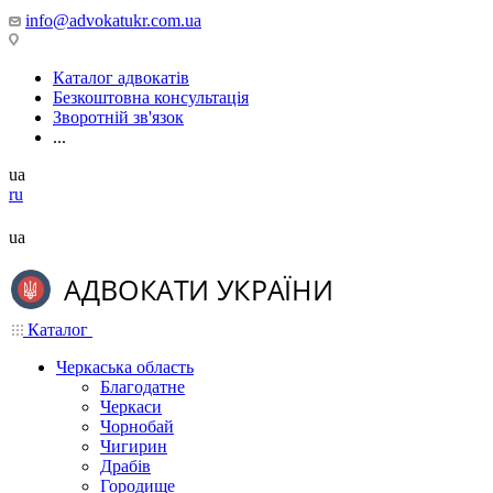
info@advokatukr.com.ua
Каталог адвокатів
Безкоштовна консультація
Зворотній зв'язок
...
ua
ru
ua
Каталог
Черкаська область
Благодатне
Черкаси
Чорнобай
Чигирин
Драбів
Городище