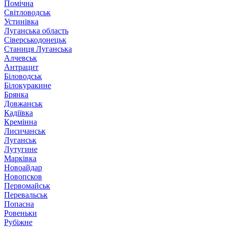
Помічна
Світловодськ
Устинівка
Луганська область
Сіверськодонецьк
Станиця Луганська
Алчевськ
Антрацит
Біловодськ
Білокуракине
Брянка
Довжанськ
Кадіївка
Кремінна
Лисичанськ
Луганськ
Лутугине
Марківка
Новоайдар
Новопсков
Первомайськ
Перевальськ
Попасна
Ровеньки
Рубіжне