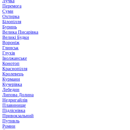
Лучка
Перемога
Суми
Охтирка
Білопілля
Буринь
Велика Писарівка
Великі Будки
Вороніж
Глинськ
Глухів
Іволжанське
Конотоп
Краснопілля
Кролевець
Курмани
Кучерівка
Лебедин
Липова Долина
Недригайлів
Плавинище
Підліснівка
Привокзальний
Путивль
Ромни