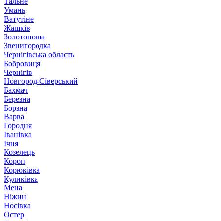
Тальне
Умань
Ватутіне
Жашків
Золотоноша
Звенигородка
Чернігівська область
Бобровиця
Чернігів
Новгород-Сіверський
Бахмач
Березна
Борзна
Варва
Городня
Іванівка
Ічня
Козелець
Короп
Корюківка
Куликівка
Мена
Ніжин
Носівка
Остер