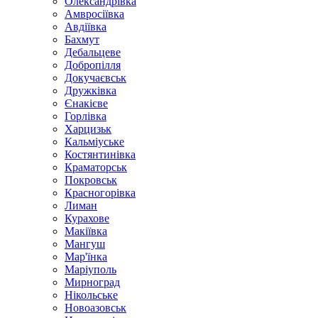
Олександрівка
Амвросіївка
Авдіївка
Бахмут
Дебальцеве
Добропілля
Докучаєвськ
Дружківка
Єнакієве
Горлівка
Харцизьк
Кальміуське
Костянтинівка
Краматорськ
Покровськ
Красногорівка
Лиман
Курахове
Макіївка
Мангуш
Мар'їнка
Маріуполь
Мирноград
Нікольське
Новоазовськ