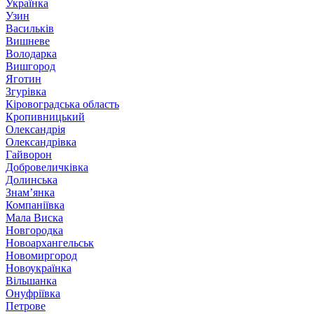
Українка
Узин
Васильків
Вишневе
Володарка
Вишгород
Яготин
Згурівка
Кіровоградська область
Кропивницький
Олександрія
Олександрівка
Гайворон
Добровеличківка
Долинська
Знам’янка
Компаніївка
Мала Виска
Новгородка
Новоархангельськ
Новомиргород
Новоукраїнка
Вільшанка
Онуфріївка
Петрове