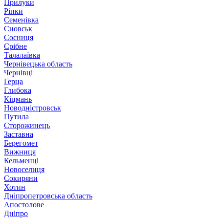
Прилуки
Ріпки
Семенівка
Сновськ
Сосниця
Срібне
Талалаївка
Чернівецька область
Чернівці
Герца
Глибока
Кіцмань
Новодністровськ
Путила
Сторожинець
Заставна
Берегомет
Вижниця
Кельменці
Новоселиця
Сокиряни
Хотин
Дніпропетровська область
Апостолове
Дніпро