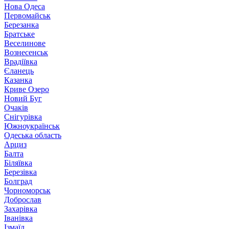
Нова Одеса
Первомайськ
Березанка
Братське
Веселинове
Вознесенськ
Врадіївка
Єланець
Казанка
Криве Озеро
Новий Буг
Очаків
Снігурівка
Южноукраїнськ
Одеська область
Арциз
Балта
Біляївка
Березівка
Болград
Чорноморськ
Доброслав
Захарівка
Іванівка
Ізмаїл