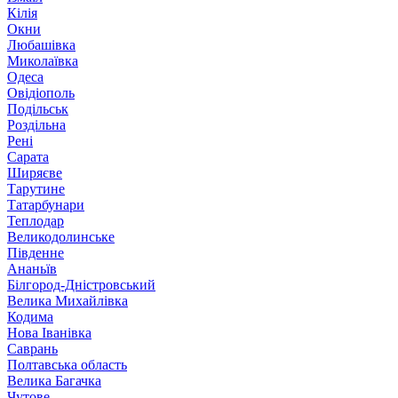
Кілія
Окни
Любашівка
Миколаївка
Одеса
Овідіополь
Подільськ
Роздільна
Рені
Сарата
Ширяєве
Тарутине
Татарбунари
Теплодар
Великодолинське
Південне
Ананьїв
Білгород-Дністровський
Велика Михайлівка
Кодима
Нова Іванівка
Саврань
Полтавська область
Велика Багачка
Чутове