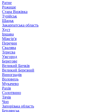
Ратне
Рожище
Стара Вижівка
Турійськ
Шацьк
Закарпатська область
Хуст
Іршава
Міжгір'я
Перечин
Свалява
Тересва
Ужгород
Берегове
Великий Бичків
Великий Березний
Виноградів
Воловець
Мукачево
Рахів
Солотвино
Тячів
Чоп
Запорізька область
Бердянськ