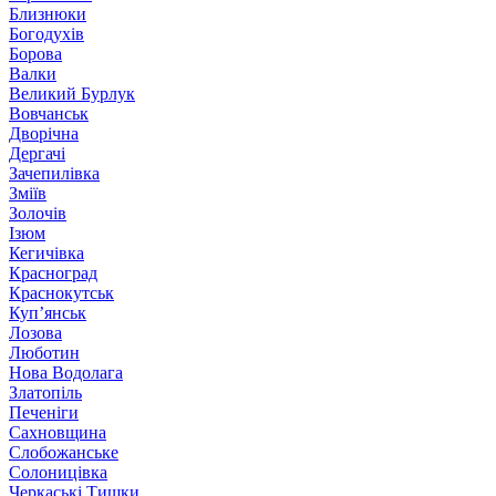
Близнюки
Богодухів
Борова
Валки
Великий Бурлук
Вовчанськ
Дворічна
Дергачі
Зачепилівка
Зміїв
Золочів
Ізюм
Кегичівка
Красноград
Краснокутськ
Куп’янськ
Лозова
Люботин
Нова Водолага
Златопіль
Печеніги
Сахновщина
Слобожанське
Солоницівка
Черкаські Тишки