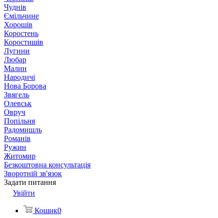
Чуднів
Ємільчине
Хорошів
Коростень
Коростишів
Лугини
Любар
Малин
Народичі
Нова Борова
Звягель
Олевськ
Овруч
Попільня
Радомишль
Романів
Ружин
Житомир
Безкоштовна консультація
Зворотній зв'язок
Задати питання
Увійти
Кошик
0