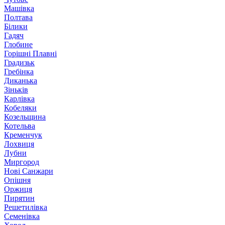
Машівка
Полтава
Білики
Гадяч
Глобине
Горішні Плавні
Градизьк
Гребінка
Диканька
Зіньків
Карлівка
Кобеляки
Козельщина
Котельва
Кременчук
Лохвиця
Лубни
Миргород
Нові Санжари
Опішня
Оржиця
Пирятин
Решетилівка
Семенівка