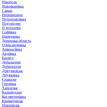
Нікополь
Новоіванівка
Самар
Перещепине
Петропавлівка
Підгородне
П’ятихатки
Софіївка
Царичанка
Донецька область
Олександрівка
Амвросіївка
Авдіївка
Бахмут
Дебальцеве
Добропілля
Докучаєвськ
Дружківка
Єнакієве
Горлівка
Харцизьк
Кальміуське
Костянтинівка
Краматорськ
Покровськ