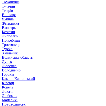
Томашпіль
Тульчин
Тиврів
Вінниця
Ямпіль
Жмеринка
Вапнярка
Козятин
Липовець
Погребище
Тростянець
Турбів
Хмільник
Волинська область
Луцьк
Любешів
Володимир
Горохів
Камінь-Каширський
Ківерці
Ковель
Локачі
Любомль
Маневичі
Нововолинськ