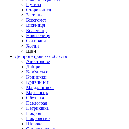
Путила
Сторожинець
Заставна
Берегомет
Вижниця
Кельменці
Новоселиця
Сокиряни
Хотин
Ще 4
Дніпропетровська область
Апостолове
Дніпро
Кам'янське
Кринички
Кривий Ріг
Магдалинівка
Марганець
Обухівка
Павлоград
Петриківка
Покров
Покровське
Широке
Синельникове