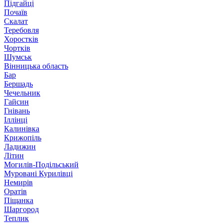
Підгайці
Почаїв
Скалат
Теребовля
Хоростків
Чортків
Шумськ
Вінницька область
Бар
Бершадь
Чечельник
Гайсин
Гнівань
Іллінці
Калинівка
Крижопіль
Ладижин
Літин
Могилів-Подільський
Муровані Курилівці
Немирів
Оратів
Піщанка
Шаргород
Теплик