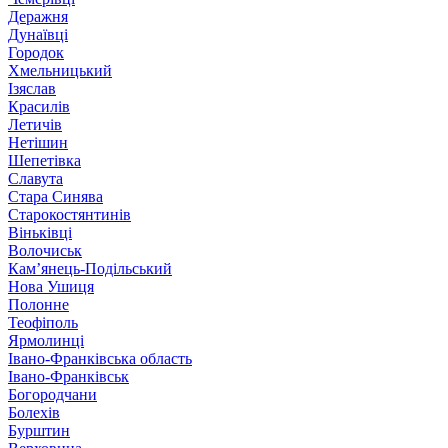
Деражня
Дунаївці
Городок
Хмельницький
Ізяслав
Красилів
Летичів
Нетішин
Шепетівка
Славута
Стара Синява
Старокостянтинів
Віньківці
Волочиськ
Кам’янець-Подільський
Нова Ушиця
Полонне
Теофіполь
Ярмолинці
Івано-Франківська область
Івано-Франківськ
Богородчани
Болехів
Бурштин