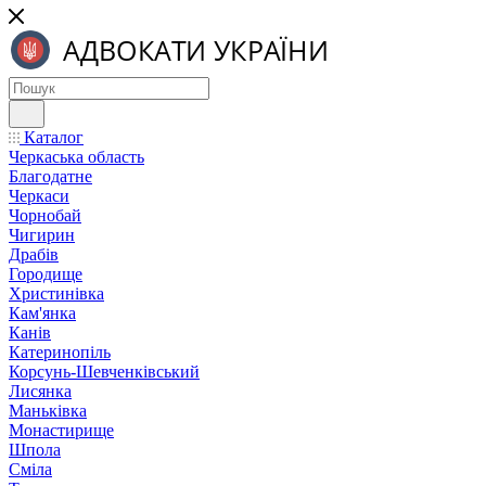
Каталог
Черкаська область
Благодатне
Черкаси
Чорнобай
Чигирин
Драбів
Городище
Христинівка
Кам'янка
Канів
Катеринопіль
Корсунь-Шевченківський
Лисянка
Маньківка
Монастирище
Шпола
Сміла