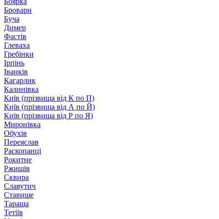
Боярка
Бровари
Буча
Димер
Фастів
Глеваха
Гребінки
Ірпінь
Іванків
Кагарлик
Калинівка
Київ (прізвища від К по П)
Київ (прізвища від А по Й)
Київ (прізвища від Р по Я)
Миронівка
Обухів
Переяслав
Раскопанці
Рокитне
Ржищів
Сквира
Славутич
Ставище
Тараща
Тетіїв