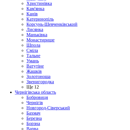
Христинівка
Кам'янка
Канів
Катеринопіль
Корсунь-Шевченківський
Лисянка
Маньківка
Монастирище
Шпола
Сміла
Тальне
Умань
Ватутіне
Жашків
Золотоноша
Звенигородка
Ще 12
Чернігівська область
Бобровиця
Чернігів
Новгород-Сіверський
Бахмач
Березна
Борзна
Варва