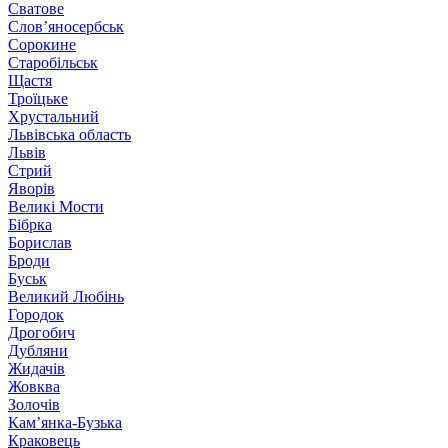
Сватове
Слов’яносербськ
Сорокине
Старобільськ
Щастя
Троїцьке
Хрустальний
Львівська область
Львів
Стрий
Яворів
Великі Мости
Бібрка
Борислав
Броди
Буськ
Великий Любінь
Городок
Дрогобич
Дубляни
Жидачів
Жовква
Золочів
Кам’янка-Бузька
Краковець