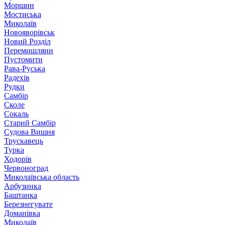
Моршин
Мостиська
Миколаїв
Новояворівськ
Новий Розділ
Перемишляни
Пустомити
Рава-Руська
Радехів
Рудки
Самбір
Сколе
Сокаль
Старий Самбір
Судова Вишня
Трускавець
Турка
Ходорів
Червоноград
Миколаївська область
Арбузинка
Баштанка
Березнегувате
Доманівка
Миколаїв