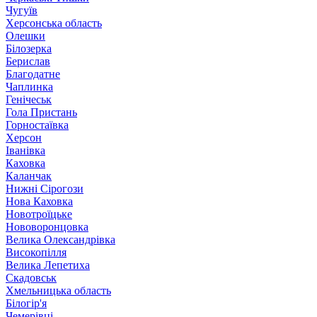
Чугуїв
Херсонська область
Олешки
Білозерка
Берислав
Благодатне
Чаплинка
Генічеськ
Гола Пристань
Горностаївка
Херсон
Іванівка
Каховка
Каланчак
Нижні Сірогози
Нова Каховка
Новотроїцьке
Нововоронцовка
Велика Олександрівка
Високопілля
Велика Лепетиха
Скадовськ
Хмельницька область
Білогір'я
Чемерівці