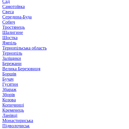
Сад
Самотоївка
Свеса
Середина-Буда
Собич
Тростянець
Шалигине
Шостка
Ямпіль
Тернопільська область
Тернопіль
Заліщики
Бережани
Велика Березовиця
Борщів
Бучач
Гусятин
Збараж
Зборів
Козова
Копичинці
Кременець
Ланівці
Монастириська
Підволочиськ