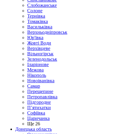
Слобожанське
Солоне
Тернівка
Томаківка
Васильківка
Верхньодніпровськ
Юр'ївка
Жовті Води
Верхівцеве
Вільногірськ
Зеленодольськ
Іларіонове
Межова
Нікополь
Новоіванівка
Самар
Перещепине
Петропавлівка
Підгородне
П’ятихатки
Софіївка
Царичанка
Ще 26
Донецька область