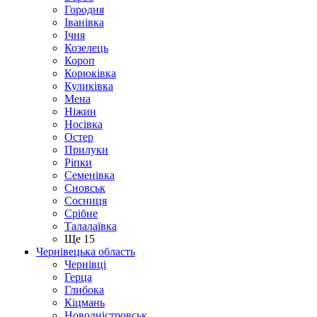
Городня
Іванівка
Ічня
Козелець
Короп
Корюківка
Куликівка
Мена
Ніжин
Носівка
Остер
Прилуки
Ріпки
Семенівка
Сновськ
Сосниця
Срібне
Талалаївка
Ще 15
Чернівецька область
Чернівці
Герца
Глибока
Кіцмань
Новодністровськ