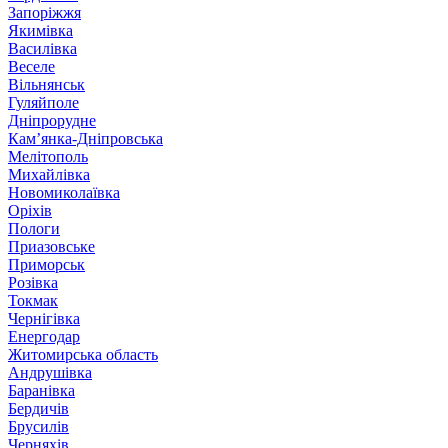
Запоріжжя
Якимівка
Василівка
Веселе
Вільнянськ
Гуляйполе
Дніпрорудне
Кам’янка-Дніпровська
Мелітополь
Михайлівка
Новомиколаївка
Оріхів
Пологи
Приазовське
Приморськ
Розівка
Токмак
Чернігівка
Енергодар
Житомирська область
Андрушівка
Баранівка
Бердичів
Брусилів
Черняхів