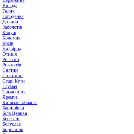
Верховина
Вигода
Галич
Городенка
Долина
Заболотів
Калуш
Коломия
Косів
Надвірна
Отинія
Рогатин
Рожнятів
Снятин
Солотвин
Старі Кути
Тлумач
Тисмениця
Яремче
Київська область
Баришівка
Біла Церква
Березань
Богуслав
Бориспіль