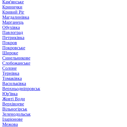
Кам'янське
Кринички
Кривий Ріг
Магдалинівка
Марганець
Обухівка
Павлоград
Петриківка
Покров
Покровське
Широке
Синельникове
Слобожанське
Солоне
Тернівка
Томаківка
Васильківка
Верхньодніпровськ
Юр'ївка
Жовті Води
Верхівцеве
Вільногірськ
Зеленодольськ
Іларіонове
Межова