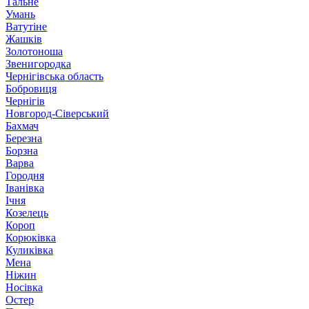
Тальне
Умань
Ватутіне
Жашків
Золотоноша
Звенигородка
Чернігівська область
Бобровиця
Чернігів
Новгород-Сіверський
Бахмач
Березна
Борзна
Варва
Городня
Іванівка
Ічня
Козелець
Короп
Корюківка
Куликівка
Мена
Ніжин
Носівка
Остер