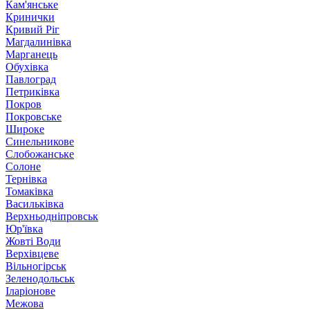
Кам'янське
Кринички
Кривий Ріг
Магдалинівка
Марганець
Обухівка
Павлоград
Петриківка
Покров
Покровське
Широке
Синельникове
Слобожанське
Солоне
Тернівка
Томаківка
Васильківка
Верхньодніпровськ
Юр'ївка
Жовті Води
Верхівцеве
Вільногірськ
Зеленодольськ
Іларіонове
Межова