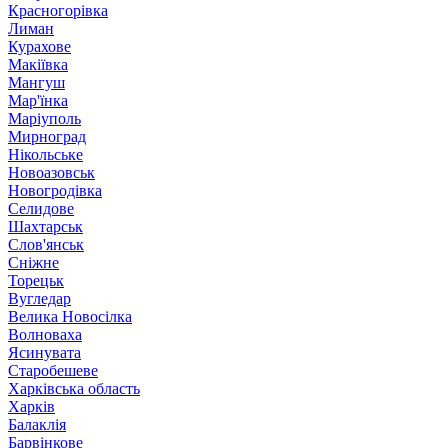
Красногорівка
Лиман
Курахове
Макіївка
Мангуш
Мар'їнка
Маріуполь
Мирноград
Нікольське
Новоазовськ
Новогродівка
Селидове
Шахтарськ
Слов'янськ
Сніжне
Торецьк
Вугледар
Велика Новосілка
Волноваха
Ясинувата
Старобешеве
Харківська область
Харків
Балаклія
Барвінкове