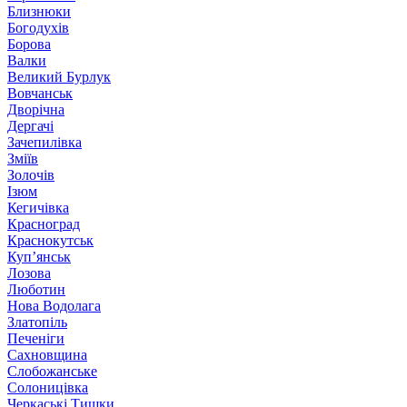
Близнюки
Богодухів
Борова
Валки
Великий Бурлук
Вовчанськ
Дворічна
Дергачі
Зачепилівка
Зміїв
Золочів
Ізюм
Кегичівка
Красноград
Краснокутськ
Куп’янськ
Лозова
Люботин
Нова Водолага
Златопіль
Печеніги
Сахновщина
Слобожанське
Солоницівка
Черкаські Тишки