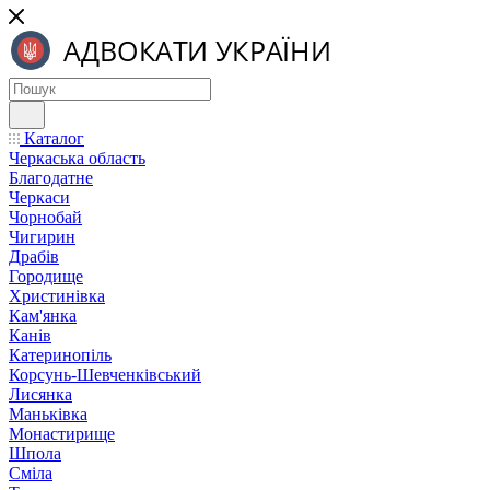
Каталог
Черкаська область
Благодатне
Черкаси
Чорнобай
Чигирин
Драбів
Городище
Христинівка
Кам'янка
Канів
Катеринопіль
Корсунь-Шевченківський
Лисянка
Маньківка
Монастирище
Шпола
Сміла