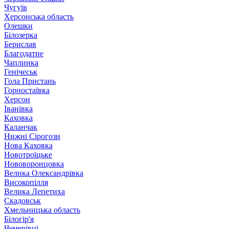
Чугуїв
Херсонська область
Олешки
Білозерка
Берислав
Благодатне
Чаплинка
Генічеськ
Гола Пристань
Горностаївка
Херсон
Іванівка
Каховка
Каланчак
Нижні Сірогози
Нова Каховка
Новотроїцьке
Нововоронцовка
Велика Олександрівка
Високопілля
Велика Лепетиха
Скадовськ
Хмельницька область
Білогір'я
Чемерівці