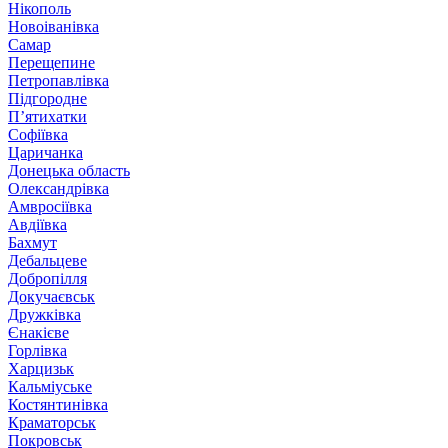
Нікополь
Новоіванівка
Самар
Перещепине
Петропавлівка
Підгородне
П’ятихатки
Софіївка
Царичанка
Донецька область
Олександрівка
Амвросіївка
Авдіївка
Бахмут
Дебальцеве
Добропілля
Докучаєвськ
Дружківка
Єнакієве
Горлівка
Харцизьк
Кальміуське
Костянтинівка
Краматорськ
Покровськ