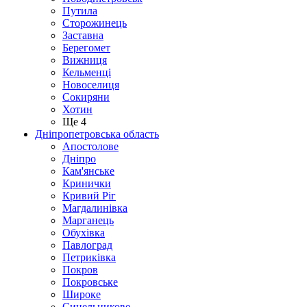
Путила
Сторожинець
Заставна
Берегомет
Вижниця
Кельменці
Новоселиця
Сокиряни
Хотин
Ще 4
Дніпропетровська область
Апостолове
Дніпро
Кам'янське
Кринички
Кривий Ріг
Магдалинівка
Марганець
Обухівка
Павлоград
Петриківка
Покров
Покровське
Широке
Синельникове