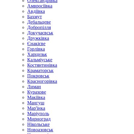
Олександрівка
Амвросіївка
Авдіївка
Бахмут
Дебальцеве
Добропілля
Докучаєвськ
Дружківка
Єнакієве
Горлівка
Харцизьк
Кальміуське
Костянтинівка
Краматорськ
Покровськ
Красногорівка
Лиман
Курахове
Макіївка
Мангуш
Мар'їнка
Маріуполь
Мирноград
Нікольське
Новоазовськ