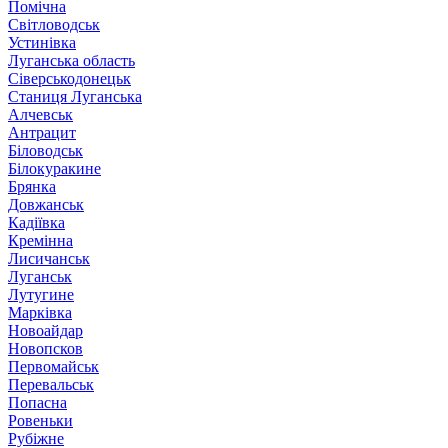
Помічна
Світловодськ
Устинівка
Луганська область
Сіверськодонецьк
Станиця Луганська
Алчевськ
Антрацит
Біловодськ
Білокуракине
Брянка
Довжанськ
Кадіївка
Кремінна
Лисичанськ
Луганськ
Лутугине
Марківка
Новоайдар
Новопсков
Первомайськ
Перевальськ
Попасна
Ровеньки
Рубіжне