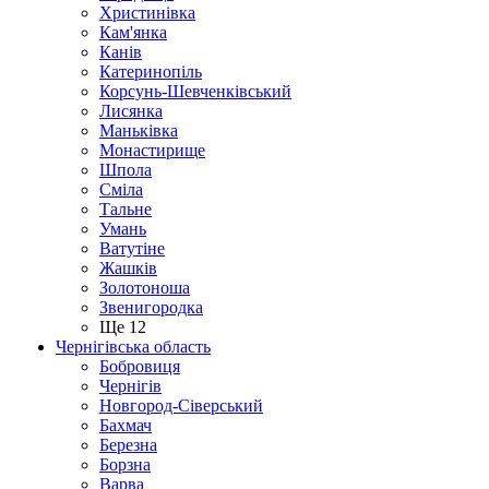
Христинівка
Кам'янка
Канів
Катеринопіль
Корсунь-Шевченківський
Лисянка
Маньківка
Монастирище
Шпола
Сміла
Тальне
Умань
Ватутіне
Жашків
Золотоноша
Звенигородка
Ще 12
Чернігівська область
Бобровиця
Чернігів
Новгород-Сіверський
Бахмач
Березна
Борзна
Варва