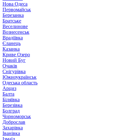
Нова Одеса
Первомайськ
Березанка
Братське
Веселинове
Вознесенськ
Врадіївка
Єланець
Казанка
Криве Озеро
Новий Буг
Очаків
Снігурівка
Южноукраїнськ
Одеська область
Арциз
Балта
Біляївка
Березівка
Болград
Чорноморськ
Доброслав
Захарівка
Іванівка
Ізмаїл