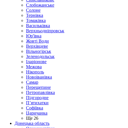
Слобожанське
Солоне
Тернівка
Томаківка
Васильківка
Верхньодніпровськ
Юр'ївка
Жовті Води
Верхівцеве
Вільногірськ
Зеленодольськ
Іларіонове
Межова
Нікополь
Новоіванівка
Самар
Перещепине
Петропавлівка
Підгородне
П’ятихатки
Софіївка
Царичанка
Ще 26
Донецька область