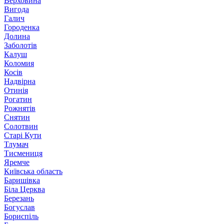
Верховина
Вигода
Галич
Городенка
Долина
Заболотів
Калуш
Коломия
Косів
Надвірна
Отинія
Рогатин
Рожнятів
Снятин
Солотвин
Старі Кути
Тлумач
Тисмениця
Яремче
Київська область
Баришівка
Біла Церква
Березань
Богуслав
Бориспіль