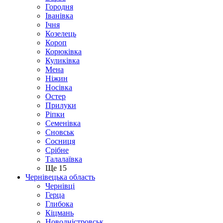
Городня
Іванівка
Ічня
Козелець
Короп
Корюківка
Куликівка
Мена
Ніжин
Носівка
Остер
Прилуки
Ріпки
Семенівка
Сновськ
Сосниця
Срібне
Талалаївка
Ще 15
Чернівецька область
Чернівці
Герца
Глибока
Кіцмань
Новодністровськ