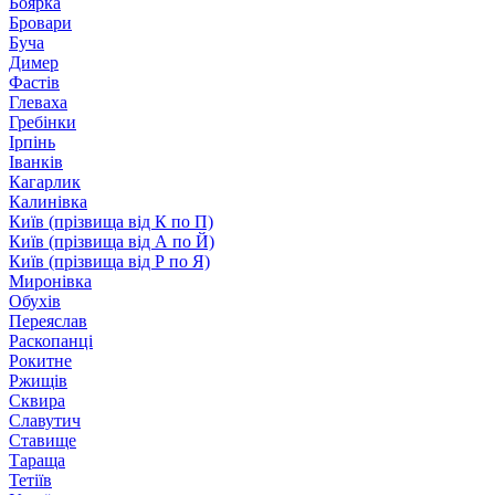
Боярка
Бровари
Буча
Димер
Фастів
Глеваха
Гребінки
Ірпінь
Іванків
Кагарлик
Калинівка
Київ (прізвища від К по П)
Київ (прізвища від А по Й)
Київ (прізвища від Р по Я)
Миронівка
Обухів
Переяслав
Раскопанці
Рокитне
Ржищів
Сквира
Славутич
Ставище
Тараща
Тетіїв