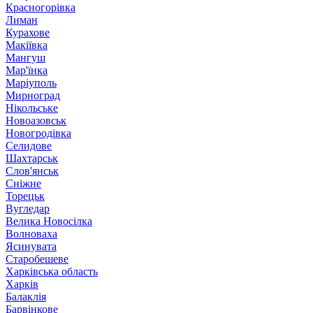
Красногорівка
Лиман
Курахове
Макіївка
Мангуш
Мар'їнка
Маріуполь
Мирноград
Нікольське
Новоазовськ
Новогродівка
Селидове
Шахтарськ
Слов'янськ
Сніжне
Торецьк
Вугледар
Велика Новосілка
Волноваха
Ясинувата
Старобешеве
Харківська область
Харків
Балаклія
Барвінкове