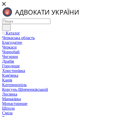
Каталог
Черкаська область
Благодатне
Черкаси
Чорнобай
Чигирин
Драбів
Городище
Христинівка
Кам'янка
Канів
Катеринопіль
Корсунь-Шевченківський
Лисянка
Маньківка
Монастирище
Шпола
Сміла