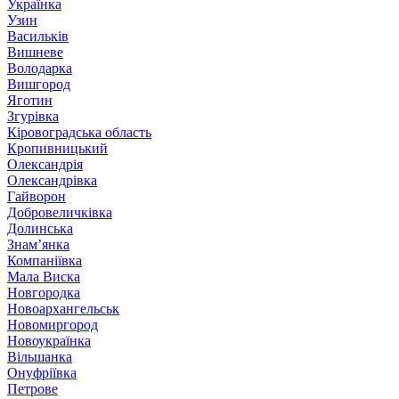
Українка
Узин
Васильків
Вишневе
Володарка
Вишгород
Яготин
Згурівка
Кіровоградська область
Кропивницький
Олександрія
Олександрівка
Гайворон
Добровеличківка
Долинська
Знам’янка
Компаніївка
Мала Виска
Новгородка
Новоархангельськ
Новомиргород
Новоукраїнка
Вільшанка
Онуфріївка
Петрове