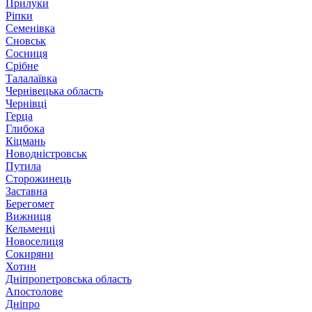
Прилуки
Ріпки
Семенівка
Сновськ
Сосниця
Срібне
Талалаївка
Чернівецька область
Чернівці
Герца
Глибока
Кіцмань
Новодністровськ
Путила
Сторожинець
Заставна
Берегомет
Вижниця
Кельменці
Новоселиця
Сокиряни
Хотин
Дніпропетровська область
Апостолове
Дніпро