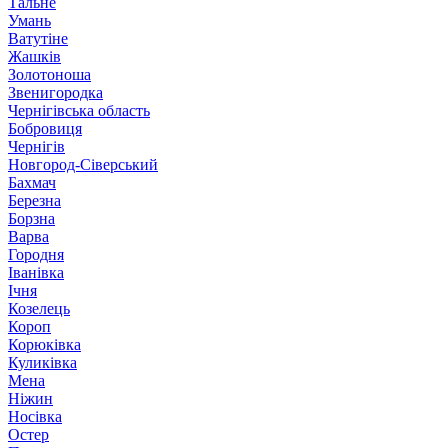
Тальне
Умань
Ватутіне
Жашків
Золотоноша
Звенигородка
Чернігівська область
Бобровиця
Чернігів
Новгород-Сіверський
Бахмач
Березна
Борзна
Варва
Городня
Іванівка
Ічня
Козелець
Короп
Корюківка
Куликівка
Мена
Ніжин
Носівка
Остер