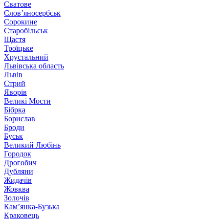
Сватове
Слов’яносербськ
Сорокине
Старобільськ
Щастя
Троїцьке
Хрустальний
Львівська область
Львів
Стрий
Яворів
Великі Мости
Бібрка
Борислав
Броди
Буськ
Великий Любінь
Городок
Дрогобич
Дубляни
Жидачів
Жовква
Золочів
Кам’янка-Бузька
Краковець