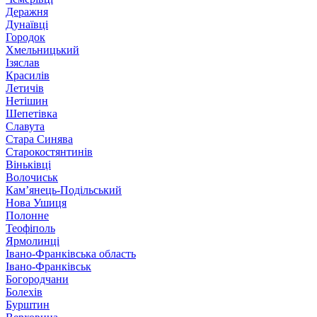
Деражня
Дунаївці
Городок
Хмельницький
Ізяслав
Красилів
Летичів
Нетішин
Шепетівка
Славута
Стара Синява
Старокостянтинів
Віньківці
Волочиськ
Кам’янець-Подільський
Нова Ушиця
Полонне
Теофіполь
Ярмолинці
Івано-Франківська область
Івано-Франківськ
Богородчани
Болехів
Бурштин