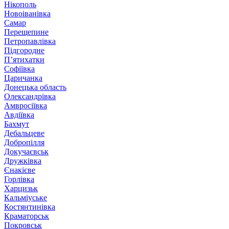
Нікополь
Новоіванівка
Самар
Перещепине
Петропавлівка
Підгородне
П’ятихатки
Софіївка
Царичанка
Донецька область
Олександрівка
Амвросіївка
Авдіївка
Бахмут
Дебальцеве
Добропілля
Докучаєвськ
Дружківка
Єнакієве
Горлівка
Харцизьк
Кальміуське
Костянтинівка
Краматорськ
Покровськ