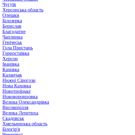
Чугуїв
Херсонська область
Олешки
Білозерка
Берислав
Благодатне
Чаплинка
Генічеськ
Гола Пристань
Горностаївка
Херсон
Іванівка
Каховка
Каланчак
Нижні Сірогози
Нова Каховка
Новотроїцьке
Нововоронцовка
Велика Олександрівка
Високопілля
Велика Лепетиха
Скадовськ
Хмельницька область
Білогір'я
Чемерівці