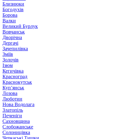
Близнюки
Богодухів
Борова
Валки
Великий Бурлук
Вовчанськ
Дворічна
Дергачі
Зачепилівка
Зміїв
Золочів
Ізюм
Кегичівка
Красноград
Краснокутськ
Куп’янськ
Лозова
Люботин
Нова Водолага
Златопіль
Печеніги
Сахновщина
Слобожанське
Солоницівка
Черкаські Тишки