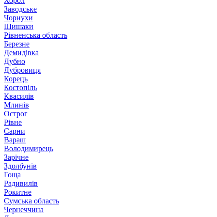
Хорол
Заводське
Чорнухи
Шишаки
Рівненська область
Березне
Демидівка
Дубно
Дубровиця
Корець
Костопіль
Квасилів
Млинів
Острог
Рівне
Сарни
Вараш
Володимирець
Зарічне
Здолбунів
Гоща
Радивилів
Рокитне
Сумська область
Чернеччина