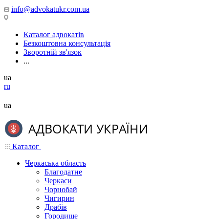
info@advokatukr.com.ua
Каталог адвокатів
Безкоштовна консультація
Зворотній зв'язок
...
ua
ru
ua
Каталог
Черкаська область
Благодатне
Черкаси
Чорнобай
Чигирин
Драбів
Городище