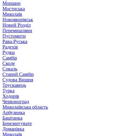
Моршин
Мостиська
Миколаїв
Новояворівськ
Новий Розділ
Перемишляни
Пустомити
Рава-Руська
Радехів
Рудки
Самбір
Сколе
Сокаль
Старий Самбір
Судова Вишня
Трускавець
Турка
Ходорів
Червоноград
Миколаївська область
Арбузинка
Баштанка
Березнегувате
Доманівка
Миколаїв