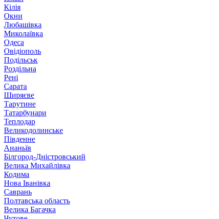
Кілія
Окни
Любашівка
Миколаївка
Одеса
Овідіополь
Подільськ
Роздільна
Рені
Сарата
Ширяєве
Тарутине
Татарбунари
Теплодар
Великодолинське
Південне
Ананьїв
Білгород-Дністровський
Велика Михайлівка
Кодима
Нова Іванівка
Саврань
Полтавська область
Велика Багачка
Чутове