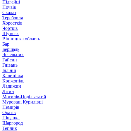
Підгайці
Почаїв
Скалат
Теребовля
Хоростків
Чортків
Шумськ
Вінницька область
Бар
Бершадь
Чечельник
Гайсин
Гнівань
Іллінці
Калинівка
Крижопіль
Ладижин
Літин
Могилів-Подільський
Муровані Курилівці
Немирів
Оратів
Піщанка
Шаргород
Теплик