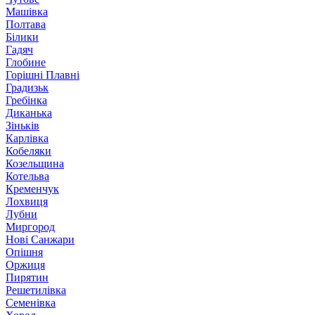
Машівка
Полтава
Білики
Гадяч
Глобине
Горішні Плавні
Градизьк
Гребінка
Диканька
Зіньків
Карлівка
Кобеляки
Козельщина
Котельва
Кременчук
Лохвиця
Лубни
Миргород
Нові Санжари
Опішня
Оржиця
Пирятин
Решетилівка
Семенівка