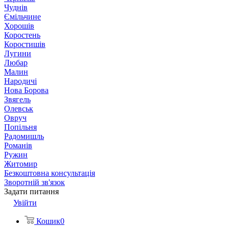
Чуднів
Ємільчине
Хорошів
Коростень
Коростишів
Лугини
Любар
Малин
Народичі
Нова Борова
Звягель
Олевськ
Овруч
Попільня
Радомишль
Романів
Ружин
Житомир
Безкоштовна консультація
Зворотній зв'язок
Задати питання
Увійти
Кошик
0