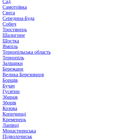
Сад
Самотоївка
Свеса
Середина-Буда
Собич
Тростянець
Шалигине
Шостка
Ямпіль
Тернопільська область
Тернопіль
Заліщики
Бережани
Велика Березовиця
Борщів
Бучач
Гусятин
Збараж
Зборів
Козова
Копичинці
Кременець
Ланівці
Монастириська
Підволочиськ