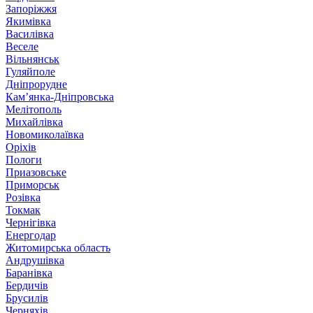
Запоріжжя
Якимівка
Василівка
Веселе
Вільнянськ
Гуляйполе
Дніпрорудне
Кам’янка-Дніпровська
Мелітополь
Михайлівка
Новомиколаївка
Оріхів
Пологи
Приазовське
Приморськ
Розівка
Токмак
Чернігівка
Енергодар
Житомирська область
Андрушівка
Баранівка
Бердичів
Брусилів
Черняхів