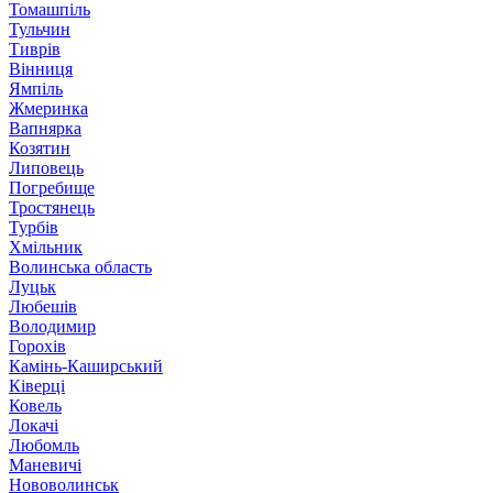
Томашпіль
Тульчин
Тиврів
Вінниця
Ямпіль
Жмеринка
Вапнярка
Козятин
Липовець
Погребище
Тростянець
Турбів
Хмільник
Волинська область
Луцьк
Любешів
Володимир
Горохів
Камінь-Каширський
Ківерці
Ковель
Локачі
Любомль
Маневичі
Нововолинськ