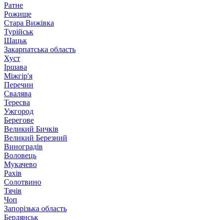
Ратне
Рожище
Стара Вижівка
Турійськ
Шацьк
Закарпатська область
Хуст
Іршава
Міжгір'я
Перечин
Свалява
Тересва
Ужгород
Берегове
Великий Бичків
Великий Березний
Виноградів
Воловець
Мукачево
Рахів
Солотвино
Тячів
Чоп
Запорізька область
Бердянськ