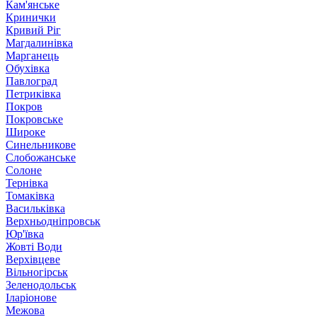
Кам'янське
Кринички
Кривий Ріг
Магдалинівка
Марганець
Обухівка
Павлоград
Петриківка
Покров
Покровське
Широке
Синельникове
Слобожанське
Солоне
Тернівка
Томаківка
Васильківка
Верхньодніпровськ
Юр'ївка
Жовті Води
Верхівцеве
Вільногірськ
Зеленодольськ
Іларіонове
Межова