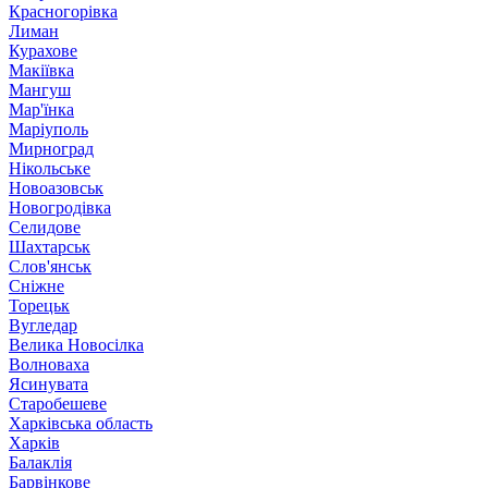
Красногорівка
Лиман
Курахове
Макіївка
Мангуш
Мар'їнка
Маріуполь
Мирноград
Нікольське
Новоазовськ
Новогродівка
Селидове
Шахтарськ
Слов'янськ
Сніжне
Торецьк
Вугледар
Велика Новосілка
Волноваха
Ясинувата
Старобешеве
Харківська область
Харків
Балаклія
Барвінкове