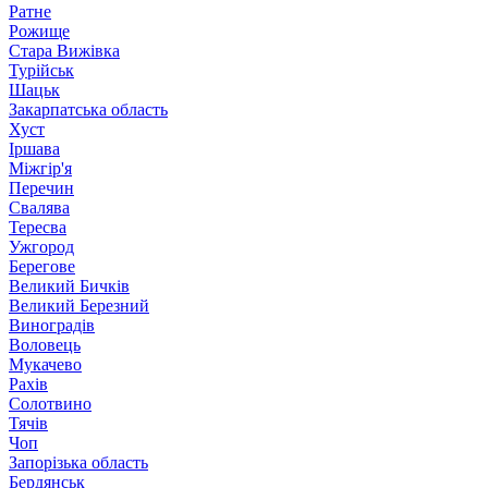
Ратне
Рожище
Стара Вижівка
Турійськ
Шацьк
Закарпатська область
Хуст
Іршава
Міжгір'я
Перечин
Свалява
Тересва
Ужгород
Берегове
Великий Бичків
Великий Березний
Виноградів
Воловець
Мукачево
Рахів
Солотвино
Тячів
Чоп
Запорізька область
Бердянськ