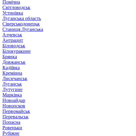
Помічна
Світловодськ
Устинівка
Луганська область
Сіверськодонецьк
Станиця Луганська
Алчевськ
Антрацит
Біловодськ
Білокуракине
Брянка
Довжанськ
Кадіївка
Кремінна
Лисичанськ
Луганськ
Лутугине
Марківка
Новоайдар
Новопсков
Первомайськ
Перевальськ
Попасна
Ровеньки
Рубіжне