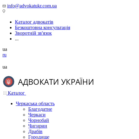
info@advokatukr.com.ua
Каталог адвокатів
Безкоштовна консультація
Зворотній зв'язок
...
ua
ru
ua
Каталог
Черкаська область
Благодатне
Черкаси
Чорнобай
Чигирин
Драбів
Городище