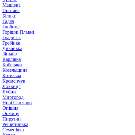
Машівка
Полтава
Білики
Гадяч
Глобине
Горішні Плавні
Градизьк
Гребінка
Диканька
Зіньків
Карлівка
Кобеляки
Козельщина
Котельва
Кременчук
Лохвиця
Лубни
Миргород
Нові Санжари
Опішня
Оржиця
Пирятин
Решетилівка
Семенівка