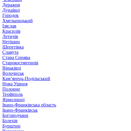
Деражня
Дунаївці
Городок
Хмельницький
Ізяслав
Красилів
Летичів
Нетішин
Шепетівка
Славута
Стара Синява
Старокостянтинів
Віньківці
Волочиськ
Кам’янець-Подільський
Нова Ушиця
Полонне
Теофіполь
Ярмолинці
Івано-Франківська область
Івано-Франківськ
Богородчани
Болехів
Бурштин