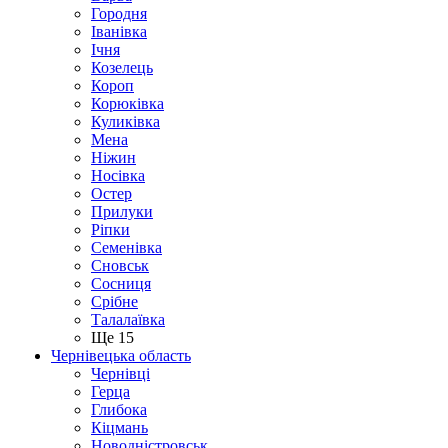
Городня
Іванівка
Ічня
Козелець
Короп
Корюківка
Куликівка
Мена
Ніжин
Носівка
Остер
Прилуки
Ріпки
Семенівка
Сновськ
Сосниця
Срібне
Талалаївка
Ще 15
Чернівецька область
Чернівці
Герца
Глибока
Кіцмань
Новодністровськ