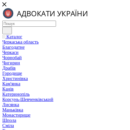
Каталог
Черкаська область
Благодатне
Черкаси
Чорнобай
Чигирин
Драбів
Городище
Христинівка
Кам'янка
Канів
Катеринопіль
Корсунь-Шевченківський
Лисянка
Маньківка
Монастирище
Шпола
Сміла