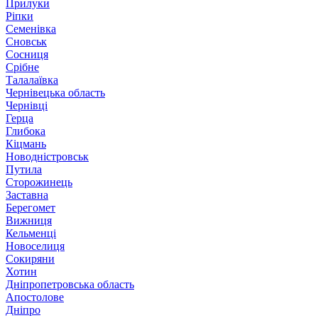
Прилуки
Ріпки
Семенівка
Сновськ
Сосниця
Срібне
Талалаївка
Чернівецька область
Чернівці
Герца
Глибока
Кіцмань
Новодністровськ
Путила
Сторожинець
Заставна
Берегомет
Вижниця
Кельменці
Новоселиця
Сокиряни
Хотин
Дніпропетровська область
Апостолове
Дніпро