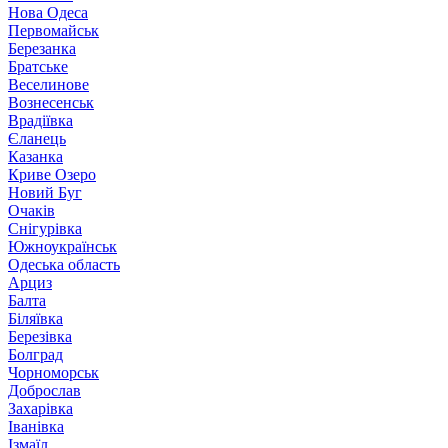
Нова Одеса
Первомайськ
Березанка
Братське
Веселинове
Вознесенськ
Врадіївка
Єланець
Казанка
Криве Озеро
Новий Буг
Очаків
Снігурівка
Южноукраїнськ
Одеська область
Арциз
Балта
Біляївка
Березівка
Болград
Чорноморськ
Доброслав
Захарівка
Іванівка
Ізмаїл