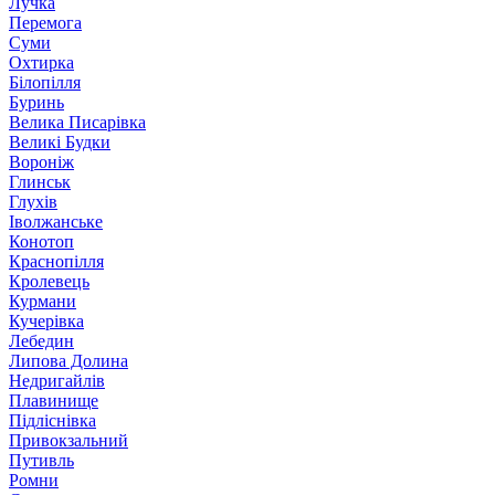
Лучка
Перемога
Суми
Охтирка
Білопілля
Буринь
Велика Писарівка
Великі Будки
Вороніж
Глинськ
Глухів
Іволжанське
Конотоп
Краснопілля
Кролевець
Курмани
Кучерівка
Лебедин
Липова Долина
Недригайлів
Плавинище
Підліснівка
Привокзальний
Путивль
Ромни