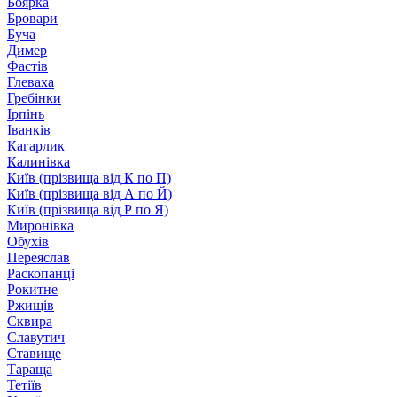
Боярка
Бровари
Буча
Димер
Фастів
Глеваха
Гребінки
Ірпінь
Іванків
Кагарлик
Калинівка
Київ (прізвища від К по П)
Київ (прізвища від А по Й)
Київ (прізвища від Р по Я)
Миронівка
Обухів
Переяслав
Раскопанці
Рокитне
Ржищів
Сквира
Славутич
Ставище
Тараща
Тетіїв