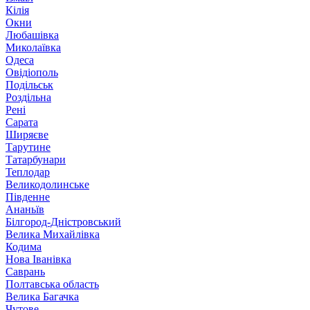
Кілія
Окни
Любашівка
Миколаївка
Одеса
Овідіополь
Подільськ
Роздільна
Рені
Сарата
Ширяєве
Тарутине
Татарбунари
Теплодар
Великодолинське
Південне
Ананьїв
Білгород-Дністровський
Велика Михайлівка
Кодима
Нова Іванівка
Саврань
Полтавська область
Велика Багачка
Чутове