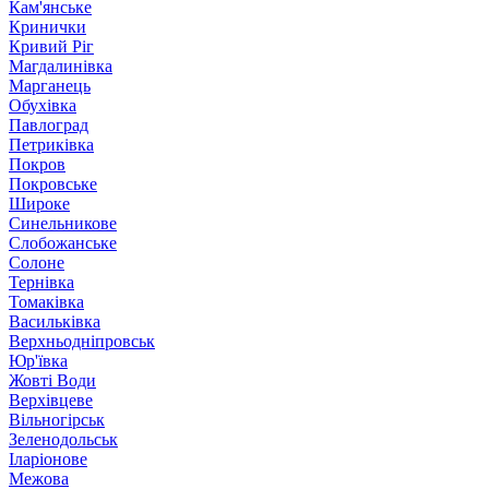
Кам'янське
Кринички
Кривий Ріг
Магдалинівка
Марганець
Обухівка
Павлоград
Петриківка
Покров
Покровське
Широке
Синельникове
Слобожанське
Солоне
Тернівка
Томаківка
Васильківка
Верхньодніпровськ
Юр'ївка
Жовті Води
Верхівцеве
Вільногірськ
Зеленодольськ
Іларіонове
Межова