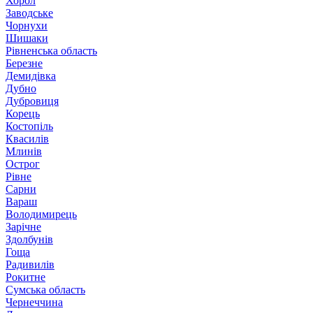
Хорол
Заводське
Чорнухи
Шишаки
Рівненська область
Березне
Демидівка
Дубно
Дубровиця
Корець
Костопіль
Квасилів
Млинів
Острог
Рівне
Сарни
Вараш
Володимирець
Зарічне
Здолбунів
Гоща
Радивилів
Рокитне
Сумська область
Чернеччина