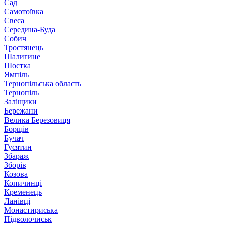
Сад
Самотоївка
Свеса
Середина-Буда
Собич
Тростянець
Шалигине
Шостка
Ямпіль
Тернопільська область
Тернопіль
Заліщики
Бережани
Велика Березовиця
Борщів
Бучач
Гусятин
Збараж
Зборів
Козова
Копичинці
Кременець
Ланівці
Монастириська
Підволочиськ