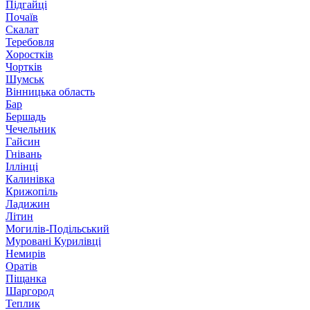
Підгайці
Почаїв
Скалат
Теребовля
Хоростків
Чортків
Шумськ
Вінницька область
Бар
Бершадь
Чечельник
Гайсин
Гнівань
Іллінці
Калинівка
Крижопіль
Ладижин
Літин
Могилів-Подільський
Муровані Курилівці
Немирів
Оратів
Піщанка
Шаргород
Теплик