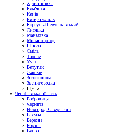
Христинівка
Кам'янка
Канів
Катеринопіль
Корсунь-Шевченківський
Лисянка
Маньківка
Монастирище
Шпола
Сміла
Тальне
Умань
Ватутіне
Жашків
Золотоноша
Звенигородка
Ще 12
Чернігівська область
Бобровиця
Чернігів
Новгород-Сіверський
Бахмач
Березна
Борзна
Варва