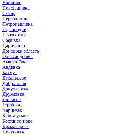
Нікополь
Новоіванівка
Самар
Перещепине
Петропавлівка
Підгородне
П’ятихатки
Софіївка
Царичанка
Донецька область
Олександрівка
Амвросіївка
Авдіївка
Бахмут
Дебальцеве
Добропілля
Докучаєвськ
Дружківка
Єнакієве
Горлівка
Харцизьк
Кальміуське
Костянтинівка
Краматорськ
Покровськ