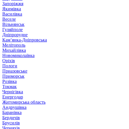
Запоріжжя
Якимівка
Василівка
Веселе
Вільнянськ
Гуляйполе
Дніпрорудне
Кам’янка-Дніпровська
Мелітополь
Михайлівка
Новомиколаївка
Оріхів
Пологи
Приазовське
Приморськ
Розівка
Токмак
Чернігівка
Енергодар
Житомирська область
Андрушівка
Баранівка
Бердичів
Брусилів
Черняхів