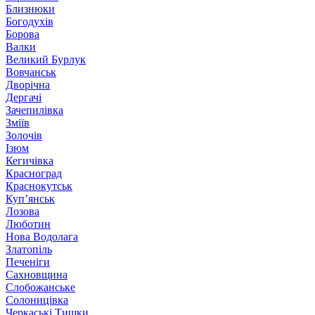
Близнюки
Богодухів
Борова
Валки
Великий Бурлук
Вовчанськ
Дворічна
Дергачі
Зачепилівка
Зміїв
Золочів
Ізюм
Кегичівка
Красноград
Краснокутськ
Куп’янськ
Лозова
Люботин
Нова Водолага
Златопіль
Печеніги
Сахновщина
Слобожанське
Солоницівка
Черкаські Тишки