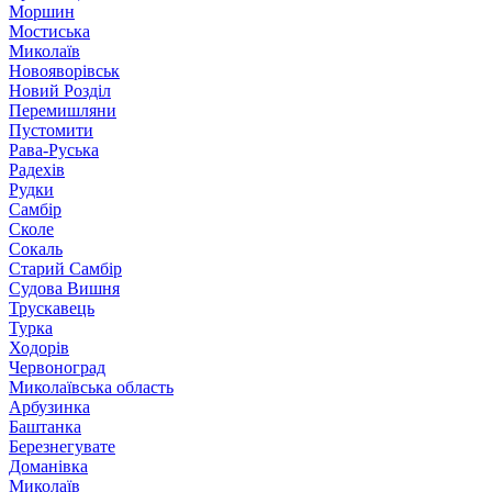
Моршин
Мостиська
Миколаїв
Новояворівськ
Новий Розділ
Перемишляни
Пустомити
Рава-Руська
Радехів
Рудки
Самбір
Сколе
Сокаль
Старий Самбір
Судова Вишня
Трускавець
Турка
Ходорів
Червоноград
Миколаївська область
Арбузинка
Баштанка
Березнегувате
Доманівка
Миколаїв