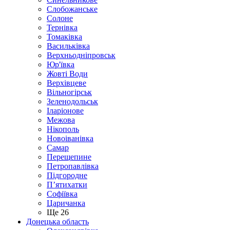
Слобожанське
Солоне
Тернівка
Томаківка
Васильківка
Верхньодніпровськ
Юр'ївка
Жовті Води
Верхівцеве
Вільногірськ
Зеленодольськ
Іларіонове
Межова
Нікополь
Новоіванівка
Самар
Перещепине
Петропавлівка
Підгородне
П’ятихатки
Софіївка
Царичанка
Ще 26
Донецька область