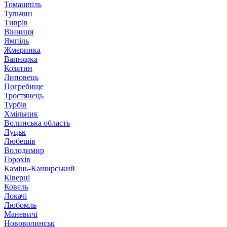
Томашпіль
Тульчин
Тиврів
Вінниця
Ямпіль
Жмеринка
Вапнярка
Козятин
Липовець
Погребище
Тростянець
Турбів
Хмільник
Волинська область
Луцьк
Любешів
Володимир
Горохів
Камінь-Каширський
Ківерці
Ковель
Локачі
Любомль
Маневичі
Нововолинськ