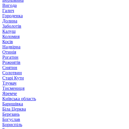
Верховина
Вигода
Галич
Городенка
Долина
Заболотів
Калуш
Коломия
Косів
Надвірна
Отинія
Рогатин
Рожнятів
Снятин
Солотвин
Старі Кути
Тлумач
Тисмениця
Яремче
Київська область
Баришівка
Біла Церква
Березань
Богуслав
Бориспіль