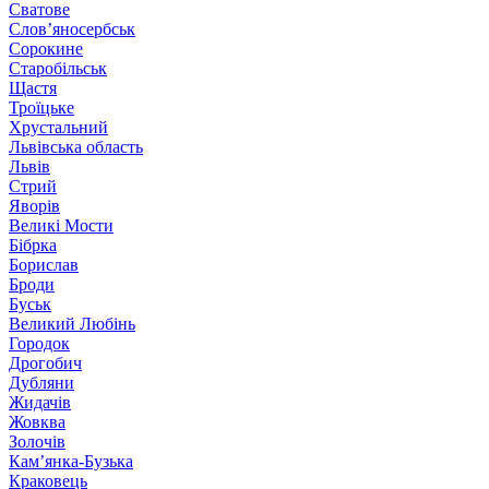
Сватове
Слов’яносербськ
Сорокине
Старобільськ
Щастя
Троїцьке
Хрустальний
Львівська область
Львів
Стрий
Яворів
Великі Мости
Бібрка
Борислав
Броди
Буськ
Великий Любінь
Городок
Дрогобич
Дубляни
Жидачів
Жовква
Золочів
Кам’янка-Бузька
Краковець