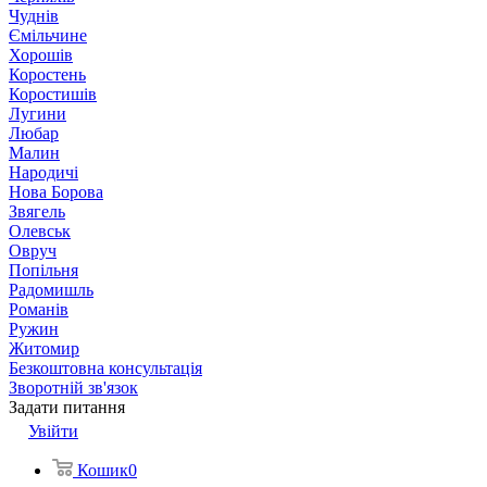
Чуднів
Ємільчине
Хорошів
Коростень
Коростишів
Лугини
Любар
Малин
Народичі
Нова Борова
Звягель
Олевськ
Овруч
Попільня
Радомишль
Романів
Ружин
Житомир
Безкоштовна консультація
Зворотній зв'язок
Задати питання
Увійти
Кошик
0