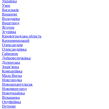
Українка
Узин
Васильків
Вишневе
Володарка
Вишгород
Яготин
Згурівка
Кіровоградська область
Кропивницький
Олександрія
Олександрівка
Гайворон
Добровеличківка
Долинська
Знам’янка
Компаніївка
Мала Виска
Новгородка
Новоархангельськ
Новомиргород
Новоукраїнка
Вільшанка
Онуфріївка
Петрове