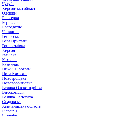
Чугуїв
Херсонська область
Олешки
Білозерка
Берислав
Благодатне
Чаплинка
Генічеськ
Гола Пристань
Горностаївка
Херсон
Іванівка
Каховка
Каланчак
Нижні Сірогози
Нова Каховка
Новотроїцьке
Нововоронцовка
Велика Олександрівка
Високопілля
Велика Лепетиха
Скадовськ
Хмельницька область
Білогір'я
Чемерівці