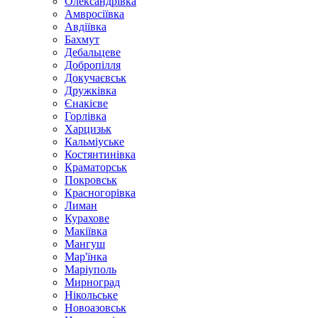
Олександрівка
Амвросіївка
Авдіївка
Бахмут
Дебальцеве
Добропілля
Докучаєвськ
Дружківка
Єнакієве
Горлівка
Харцизьк
Кальміуське
Костянтинівка
Краматорськ
Покровськ
Красногорівка
Лиман
Курахове
Макіївка
Мангуш
Мар'їнка
Маріуполь
Мирноград
Нікольське
Новоазовськ