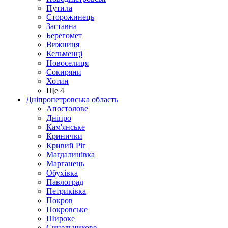
Путила
Сторожинець
Заставна
Берегомет
Вижниця
Кельменці
Новоселиця
Сокиряни
Хотин
Ще 4
Дніпропетровська область
Апостолове
Дніпро
Кам'янське
Кринички
Кривий Ріг
Магдалинівка
Марганець
Обухівка
Павлоград
Петриківка
Покров
Покровське
Широке
Синельникове