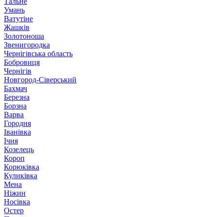
Тальне
Умань
Ватутіне
Жашків
Золотоноша
Звенигородка
Чернігівська область
Бобровиця
Чернігів
Новгород-Сіверський
Бахмач
Березна
Борзна
Варва
Городня
Іванівка
Ічня
Козелець
Короп
Корюківка
Куликівка
Мена
Ніжин
Носівка
Остер