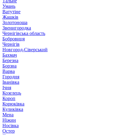
Тальне
Умань
Ватутіне
Жашків
Золотоноша
Звенигородка
Чернігівська область
Бобровиця
Чернігів
Новгород-Сіверський
Бахмач
Березна
Борзна
Варва
Городня
Іванівка
Ічня
Козелець
Короп
Корюківка
Куликівка
Мена
Ніжин
Носівка
Остер