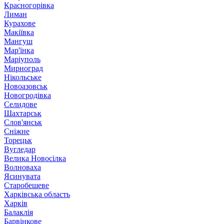
Красногорівка
Лиман
Курахове
Макіївка
Мангуш
Мар'їнка
Маріуполь
Мирноград
Нікольське
Новоазовськ
Новогродівка
Селидове
Шахтарськ
Слов'янськ
Сніжне
Торецьк
Вугледар
Велика Новосілка
Волноваха
Ясинувата
Старобешеве
Харківська область
Харків
Балаклія
Барвінкове