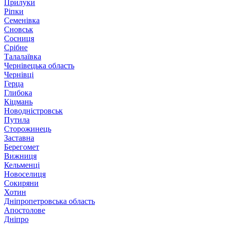
Прилуки
Ріпки
Семенівка
Сновськ
Сосниця
Срібне
Талалаївка
Чернівецька область
Чернівці
Герца
Глибока
Кіцмань
Новодністровськ
Путила
Сторожинець
Заставна
Берегомет
Вижниця
Кельменці
Новоселиця
Сокиряни
Хотин
Дніпропетровська область
Апостолове
Дніпро