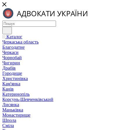
Каталог
Черкаська область
Благодатне
Черкаси
Чорнобай
Чигирин
Драбів
Городище
Христинівка
Кам'янка
Канів
Катеринопіль
Корсунь-Шевченківський
Лисянка
Маньківка
Монастирище
Шпола
Сміла