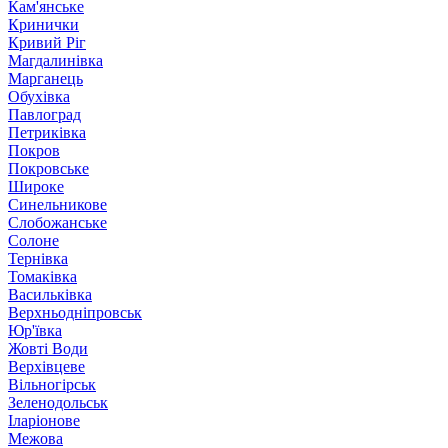
Кам'янське
Кринички
Кривий Ріг
Магдалинівка
Марганець
Обухівка
Павлоград
Петриківка
Покров
Покровське
Широке
Синельникове
Слобожанське
Солоне
Тернівка
Томаківка
Васильківка
Верхньодніпровськ
Юр'ївка
Жовті Води
Верхівцеве
Вільногірськ
Зеленодольськ
Іларіонове
Межова