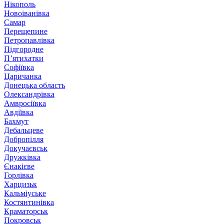
Нікополь
Новоіванівка
Самар
Перещепине
Петропавлівка
Підгородне
П’ятихатки
Софіївка
Царичанка
Донецька область
Олександрівка
Амвросіївка
Авдіївка
Бахмут
Дебальцеве
Добропілля
Докучаєвськ
Дружківка
Єнакієве
Горлівка
Харцизьк
Кальміуське
Костянтинівка
Краматорськ
Покровськ