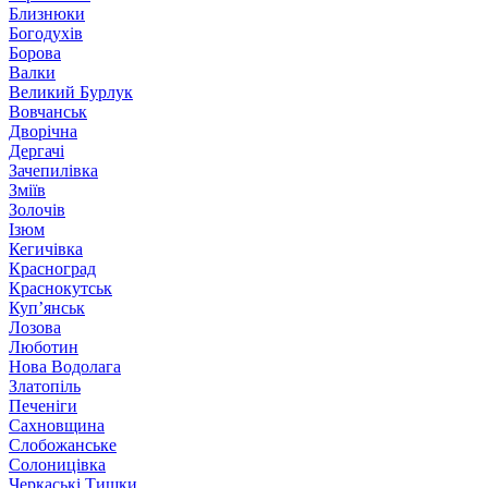
Близнюки
Богодухів
Борова
Валки
Великий Бурлук
Вовчанськ
Дворічна
Дергачі
Зачепилівка
Зміїв
Золочів
Ізюм
Кегичівка
Красноград
Краснокутськ
Куп’янськ
Лозова
Люботин
Нова Водолага
Златопіль
Печеніги
Сахновщина
Слобожанське
Солоницівка
Черкаські Тишки