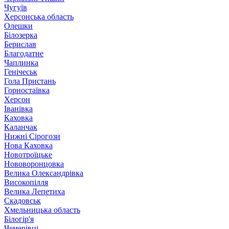
Чугуїв
Херсонська область
Олешки
Білозерка
Берислав
Благодатне
Чаплинка
Генічеськ
Гола Пристань
Горностаївка
Херсон
Іванівка
Каховка
Каланчак
Нижні Сірогози
Нова Каховка
Новотроїцьке
Нововоронцовка
Велика Олександрівка
Високопілля
Велика Лепетиха
Скадовськ
Хмельницька область
Білогір'я
Чемерівці