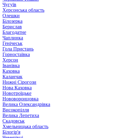
Чугуїв
Херсонська область
Олешки
Білозерка
Берислав
Благодатне
Чаплинка
Генічеськ
Гола Пристань
Горностаївка
Херсон
Іванівка
Каховка
Каланчак
Нижні Сірогози
Нова Каховка
Новотроїцьке
Нововоронцовка
Велика Олександрівка
Високопілля
Велика Лепетиха
Скадовськ
Хмельницька область
Білогір'я
Чемерівці