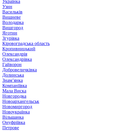
Українка
Узин
Васильків
Вишневе
Володарка
Вишгород
Яготин
Згурівка
Кіровоградська область
Кропивницький
Олександрія
Олександрівка
Гайворон
Добровеличківка
Долинська
Знам’янка
Компаніївка
Мала Виска
Новгородка
Новоархангельськ
Новомиргород
Новоукраїнка
Вільшанка
Онуфріївка
Петрове