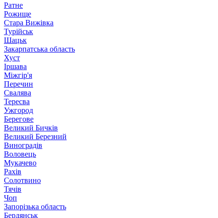
Ратне
Рожище
Стара Вижівка
Турійськ
Шацьк
Закарпатська область
Хуст
Іршава
Міжгір'я
Перечин
Свалява
Тересва
Ужгород
Берегове
Великий Бичків
Великий Березний
Виноградів
Воловець
Мукачево
Рахів
Солотвино
Тячів
Чоп
Запорізька область
Бердянськ