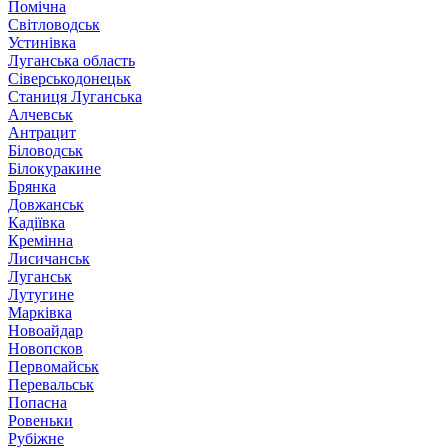
Помічна
Світловодськ
Устинівка
Луганська область
Сіверськодонецьк
Станиця Луганська
Алчевськ
Антрацит
Біловодськ
Білокуракине
Брянка
Довжанськ
Кадіївка
Кремінна
Лисичанськ
Луганськ
Лутугине
Марківка
Новоайдар
Новопсков
Первомайськ
Перевальськ
Попасна
Ровеньки
Рубіжне