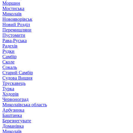
Моршин
Мостиська
Миколаїв
Новояворівськ
Новий Розділ
Перемишляни
Пустомити
Рава-Руська
Радехів
Рудки
Самбір
Сколе
Сокаль
Старий Самбір
Судова Вишня
Трускавець
Турка
Ходорів
Червоноград
Миколаївська область
Арбузинка
Баштанка
Березнегувате
Доманівка
Миколаїв