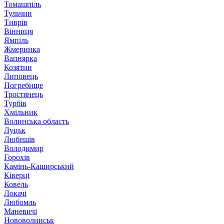
Томашпіль
Тульчин
Тиврів
Вінниця
Ямпіль
Жмеринка
Вапнярка
Козятин
Липовець
Погребище
Тростянець
Турбів
Хмільник
Волинська область
Луцьк
Любешів
Володимир
Горохів
Камінь-Каширський
Ківерці
Ковель
Локачі
Любомль
Маневичі
Нововолинськ