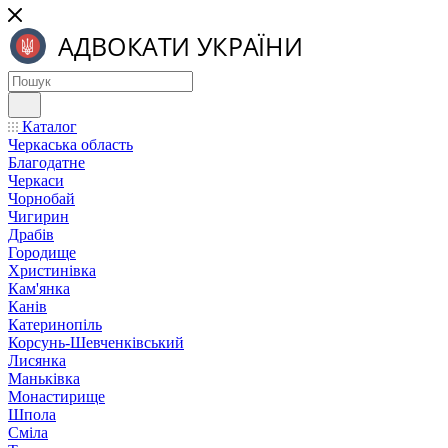
Каталог
Черкаська область
Благодатне
Черкаси
Чорнобай
Чигирин
Драбів
Городище
Христинівка
Кам'янка
Канів
Катеринопіль
Корсунь-Шевченківський
Лисянка
Маньківка
Монастирище
Шпола
Сміла