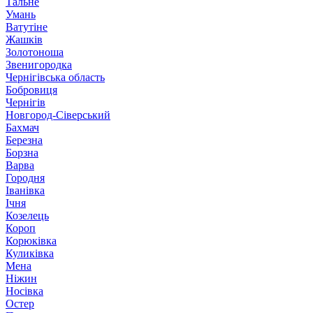
Тальне
Умань
Ватутіне
Жашків
Золотоноша
Звенигородка
Чернігівська область
Бобровиця
Чернігів
Новгород-Сіверський
Бахмач
Березна
Борзна
Варва
Городня
Іванівка
Ічня
Козелець
Короп
Корюківка
Куликівка
Мена
Ніжин
Носівка
Остер