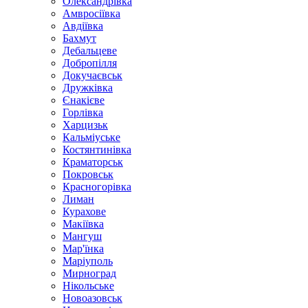
Олександрівка
Амвросіївка
Авдіївка
Бахмут
Дебальцеве
Добропілля
Докучаєвськ
Дружківка
Єнакієве
Горлівка
Харцизьк
Кальміуське
Костянтинівка
Краматорськ
Покровськ
Красногорівка
Лиман
Курахове
Макіївка
Мангуш
Мар'їнка
Маріуполь
Мирноград
Нікольське
Новоазовськ