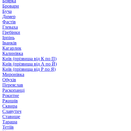
Боярка
Бровари
Буча
Димер
Фастів
Глеваха
Гребінки
Ірпінь
Іванків
Кагарлик
Калинівка
Київ (прізвища від К по П)
Київ (прізвища від А по Й)
Київ (прізвища від Р по Я)
Миронівка
Обухів
Переяслав
Раскопанці
Рокитне
Ржищів
Сквира
Славутич
Ставище
Тараща
Тетіїв