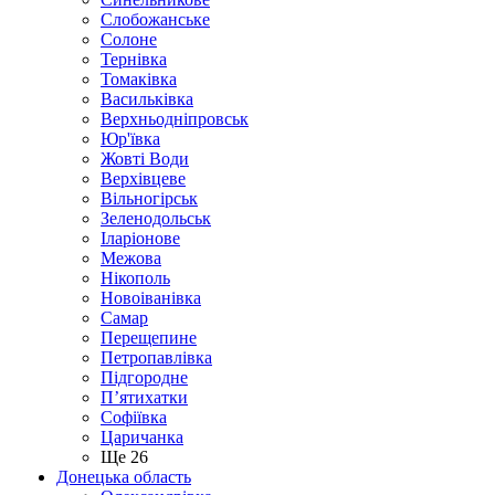
Слобожанське
Солоне
Тернівка
Томаківка
Васильківка
Верхньодніпровськ
Юр'ївка
Жовті Води
Верхівцеве
Вільногірськ
Зеленодольськ
Іларіонове
Межова
Нікополь
Новоіванівка
Самар
Перещепине
Петропавлівка
Підгородне
П’ятихатки
Софіївка
Царичанка
Ще 26
Донецька область