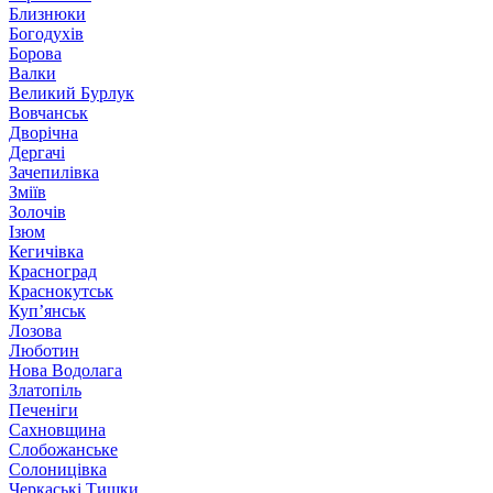
Близнюки
Богодухів
Борова
Валки
Великий Бурлук
Вовчанськ
Дворічна
Дергачі
Зачепилівка
Зміїв
Золочів
Ізюм
Кегичівка
Красноград
Краснокутськ
Куп’янськ
Лозова
Люботин
Нова Водолага
Златопіль
Печеніги
Сахновщина
Слобожанське
Солоницівка
Черкаські Тишки