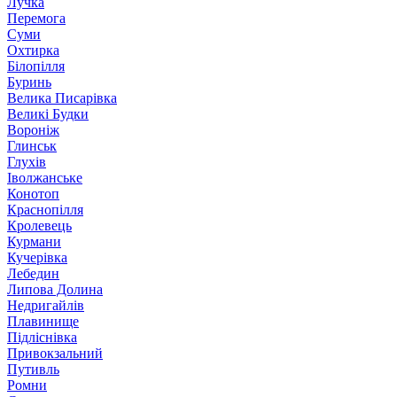
Лучка
Перемога
Суми
Охтирка
Білопілля
Буринь
Велика Писарівка
Великі Будки
Вороніж
Глинськ
Глухів
Іволжанське
Конотоп
Краснопілля
Кролевець
Курмани
Кучерівка
Лебедин
Липова Долина
Недригайлів
Плавинище
Підліснівка
Привокзальний
Путивль
Ромни