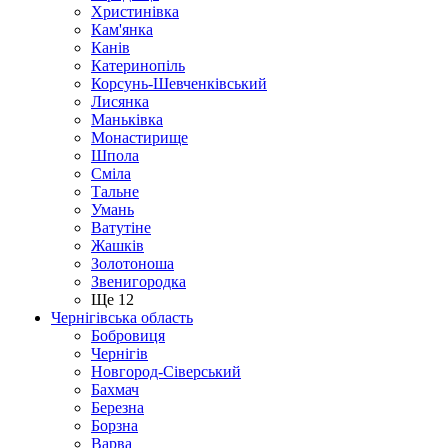
Христинівка
Кам'янка
Канів
Катеринопіль
Корсунь-Шевченківський
Лисянка
Маньківка
Монастирище
Шпола
Сміла
Тальне
Умань
Ватутіне
Жашків
Золотоноша
Звенигородка
Ще 12
Чернігівська область
Бобровиця
Чернігів
Новгород-Сіверський
Бахмач
Березна
Борзна
Варва