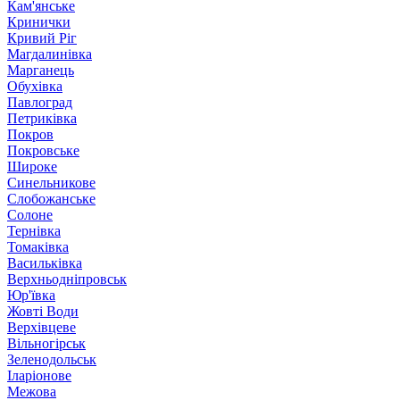
Кам'янське
Кринички
Кривий Ріг
Магдалинівка
Марганець
Обухівка
Павлоград
Петриківка
Покров
Покровське
Широке
Синельникове
Слобожанське
Солоне
Тернівка
Томаківка
Васильківка
Верхньодніпровськ
Юр'ївка
Жовті Води
Верхівцеве
Вільногірськ
Зеленодольськ
Іларіонове
Межова