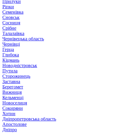
Прилуки
Ріпки
Семенівка
Сновськ
Сосниця
Срібне
Талалаївка
Чернівецька область
Чернівці
Герца
Глибока
Кіцмань
Новодністровськ
Путила
Сторожинець
Заставна
Берегомет
Вижниця
Кельменці
Новоселиця
Сокиряни
Хотин
Дніпропетровська область
Апостолове
Дніпро