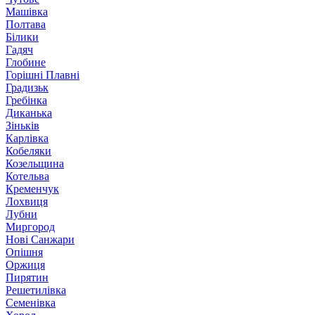
Машівка
Полтава
Білики
Гадяч
Глобине
Горішні Плавні
Градизьк
Гребінка
Диканька
Зіньків
Карлівка
Кобеляки
Козельщина
Котельва
Кременчук
Лохвиця
Лубни
Миргород
Нові Санжари
Опішня
Оржиця
Пирятин
Решетилівка
Семенівка