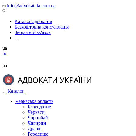
info@advokatukr.com.ua
Каталог адвокатів
Безкоштовна консультація
Зворотній зв'язок
...
ua
ru
ua
Каталог
Черкаська область
Благодатне
Черкаси
Чорнобай
Чигирин
Драбів
Городище