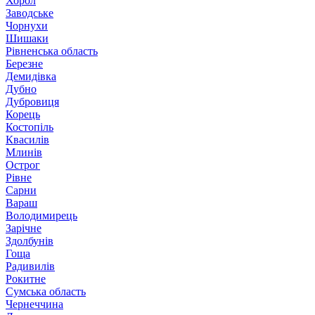
Хорол
Заводське
Чорнухи
Шишаки
Рівненська область
Березне
Демидівка
Дубно
Дубровиця
Корець
Костопіль
Квасилів
Млинів
Острог
Рівне
Сарни
Вараш
Володимирець
Зарічне
Здолбунів
Гоща
Радивилів
Рокитне
Сумська область
Чернеччина