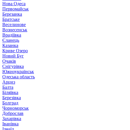
Нова Одеса
Первомайськ
Березанка
Братське
Веселинове
Вознесенськ
Врадіївка
Єланець
Казанка
Криве Озеро
Новий Буг
Очаків
Снігурівка
Южноукраїнськ
Одеська область
Арциз
Балта
Біляївка
Березівка
Болград
Чорноморськ
Доброслав
Захарівка
Іванівка
Ізмаїл