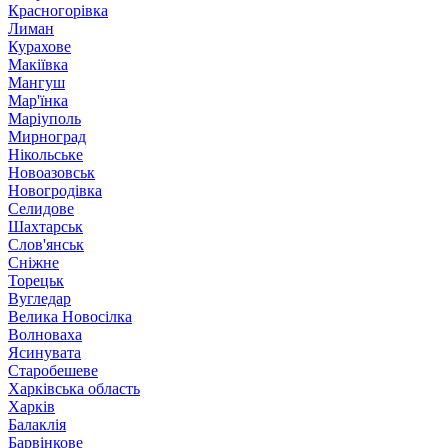
Красногорівка
Лиман
Курахове
Макіївка
Мангуш
Мар'їнка
Маріуполь
Мирноград
Нікольське
Новоазовськ
Новогродівка
Селидове
Шахтарськ
Слов'янськ
Сніжне
Торецьк
Вугледар
Велика Новосілка
Волноваха
Ясинувата
Старобешеве
Харківська область
Харків
Балаклія
Барвінкове