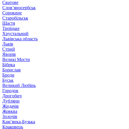
Сватове
Слов’яносербськ
Сорокине
Старобільськ
Щастя
Троїцьке
Хрустальний
Львівська область
Львів
Стрий
Яворів
Великі Мости
Бібрка
Борислав
Броди
Буськ
Великий Любінь
Городок
Дрогобич
Дубляни
Жидачів
Жовква
Золочів
Кам’янка-Бузька
Краковець