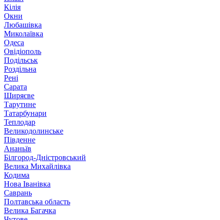
Кілія
Окни
Любашівка
Миколаївка
Одеса
Овідіополь
Подільськ
Роздільна
Рені
Сарата
Ширяєве
Тарутине
Татарбунари
Теплодар
Великодолинське
Південне
Ананьїв
Білгород-Дністровський
Велика Михайлівка
Кодима
Нова Іванівка
Саврань
Полтавська область
Велика Багачка
Чутове