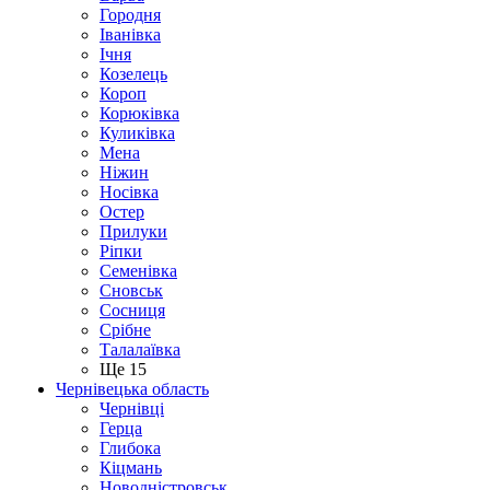
Городня
Іванівка
Ічня
Козелець
Короп
Корюківка
Куликівка
Мена
Ніжин
Носівка
Остер
Прилуки
Ріпки
Семенівка
Сновськ
Сосниця
Срібне
Талалаївка
Ще 15
Чернівецька область
Чернівці
Герца
Глибока
Кіцмань
Новодністровськ