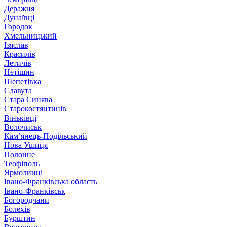
Деражня
Дунаївці
Городок
Хмельницький
Ізяслав
Красилів
Летичів
Нетішин
Шепетівка
Славута
Стара Синява
Старокостянтинів
Віньківці
Волочиськ
Кам’янець-Подільський
Нова Ушиця
Полонне
Теофіполь
Ярмолинці
Івано-Франківська область
Івано-Франківськ
Богородчани
Болехів
Бурштин