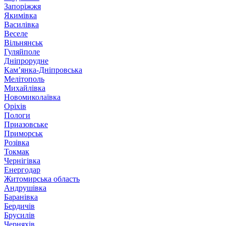
Запоріжжя
Якимівка
Василівка
Веселе
Вільнянськ
Гуляйполе
Дніпрорудне
Кам’янка-Дніпровська
Мелітополь
Михайлівка
Новомиколаївка
Оріхів
Пологи
Приазовське
Приморськ
Розівка
Токмак
Чернігівка
Енергодар
Житомирська область
Андрушівка
Баранівка
Бердичів
Брусилів
Черняхів