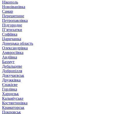
Нікополь
Новоіванівка
Самар
Перещепине
Петропавлівка
Підгородне
П’ятихатки
Софіївка
Царичанка
Донецька область
Олександрівка
Амвросіївка
Авдіївка
Бахмут
Дебальцеве
Добропілля
Докучаєвськ
Дружківка
Єнакієве
Горлівка
Харцизьк
Кальміуське
Костянтинівка
Краматорськ
Покровськ