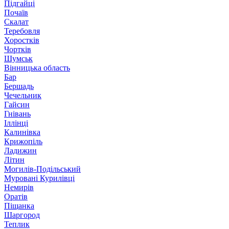
Підгайці
Почаїв
Скалат
Теребовля
Хоростків
Чортків
Шумськ
Вінницька область
Бар
Бершадь
Чечельник
Гайсин
Гнівань
Іллінці
Калинівка
Крижопіль
Ладижин
Літин
Могилів-Подільський
Муровані Курилівці
Немирів
Оратів
Піщанка
Шаргород
Теплик