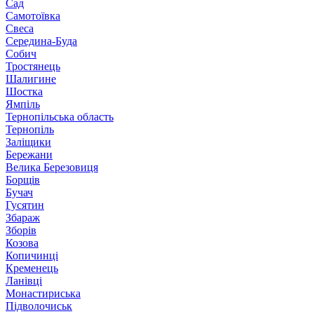
Сад
Самотоївка
Свеса
Середина-Буда
Собич
Тростянець
Шалигине
Шостка
Ямпіль
Тернопільська область
Тернопіль
Заліщики
Бережани
Велика Березовиця
Борщів
Бучач
Гусятин
Збараж
Зборів
Козова
Копичинці
Кременець
Ланівці
Монастириська
Підволочиськ