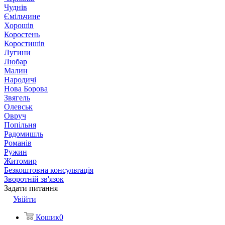
Чуднів
Ємільчине
Хорошів
Коростень
Коростишів
Лугини
Любар
Малин
Народичі
Нова Борова
Звягель
Олевськ
Овруч
Попільня
Радомишль
Романів
Ружин
Житомир
Безкоштовна консультація
Зворотній зв'язок
Задати питання
Увійти
Кошик
0