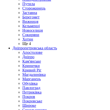
Путила
Сторожинець
Заставна
Берегомет
Вижниця
Кельменці
Новоселиця
Сокиряни
Хотин
Ще 4
Дніпропетровська область
Апостолове
Дніпро
Кам'янське
Кринички
Кривий Ріг
Магдалинівка
Марганець
Обухівка
Павлоград
Петриківка
Покров
Покровське
Широке
Синельникове