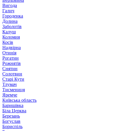
Верховина
Вигода
Галич
Городенка
Долина
Заболотів
Калуш
Коломия
Косів
Надвірна
Отинія
Рогатин
Рожнятів
Снятин
Солотвин
Старі Кути
Тлумач
Тисмениця
Яремче
Київська область
Баришівка
Біла Церква
Березань
Богуслав
Бориспіль