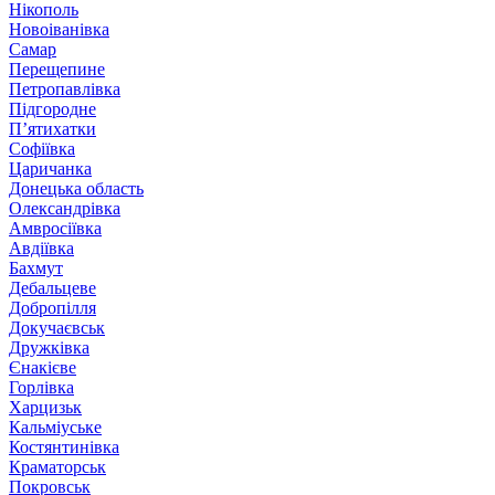
Нікополь
Новоіванівка
Самар
Перещепине
Петропавлівка
Підгородне
П’ятихатки
Софіївка
Царичанка
Донецька область
Олександрівка
Амвросіївка
Авдіївка
Бахмут
Дебальцеве
Добропілля
Докучаєвськ
Дружківка
Єнакієве
Горлівка
Харцизьк
Кальміуське
Костянтинівка
Краматорськ
Покровськ