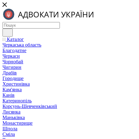
Каталог
Черкаська область
Благодатне
Черкаси
Чорнобай
Чигирин
Драбів
Городище
Христинівка
Кам'янка
Канів
Катеринопіль
Корсунь-Шевченківський
Лисянка
Маньківка
Монастирище
Шпола
Сміла