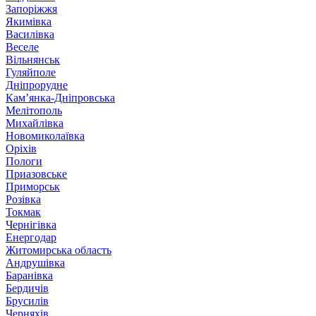
Запоріжжя
Якимівка
Василівка
Веселе
Вільнянськ
Гуляйполе
Дніпрорудне
Кам’янка-Дніпровська
Мелітополь
Михайлівка
Новомиколаївка
Оріхів
Пологи
Приазовське
Приморськ
Розівка
Токмак
Чернігівка
Енергодар
Житомирська область
Андрушівка
Баранівка
Бердичів
Брусилів
Черняхів