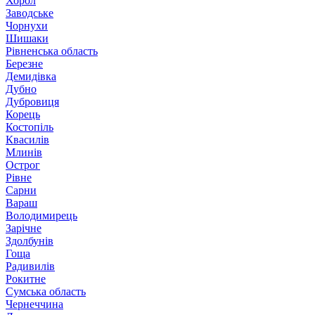
Хорол
Заводське
Чорнухи
Шишаки
Рівненська область
Березне
Демидівка
Дубно
Дубровиця
Корець
Костопіль
Квасилів
Млинів
Острог
Рівне
Сарни
Вараш
Володимирець
Зарічне
Здолбунів
Гоща
Радивилів
Рокитне
Сумська область
Чернеччина