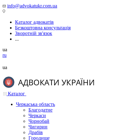
info@advokatukr.com.ua
Каталог адвокатів
Безкоштовна консультація
Зворотній зв'язок
...
ua
ru
ua
Каталог
Черкаська область
Благодатне
Черкаси
Чорнобай
Чигирин
Драбів
Городище