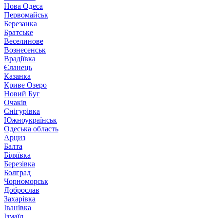
Нова Одеса
Первомайськ
Березанка
Братське
Веселинове
Вознесенськ
Врадіївка
Єланець
Казанка
Криве Озеро
Новий Буг
Очаків
Снігурівка
Южноукраїнськ
Одеська область
Арциз
Балта
Біляївка
Березівка
Болград
Чорноморськ
Доброслав
Захарівка
Іванівка
Ізмаїл