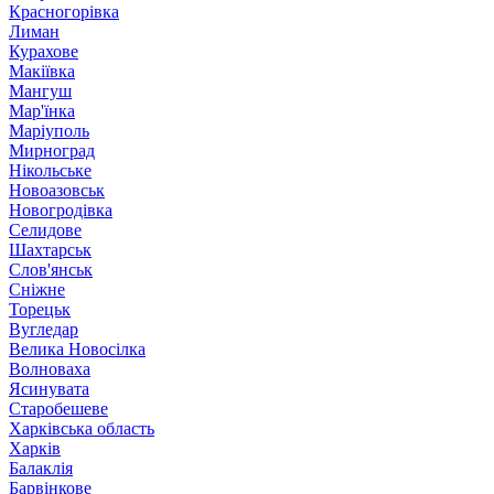
Красногорівка
Лиман
Курахове
Макіївка
Мангуш
Мар'їнка
Маріуполь
Мирноград
Нікольське
Новоазовськ
Новогродівка
Селидове
Шахтарськ
Слов'янськ
Сніжне
Торецьк
Вугледар
Велика Новосілка
Волноваха
Ясинувата
Старобешеве
Харківська область
Харків
Балаклія
Барвінкове