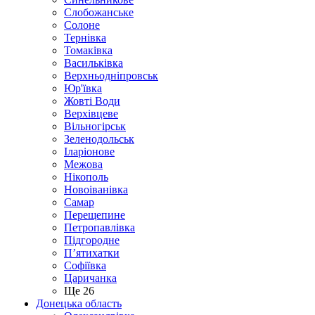
Слобожанське
Солоне
Тернівка
Томаківка
Васильківка
Верхньодніпровськ
Юр'ївка
Жовті Води
Верхівцеве
Вільногірськ
Зеленодольськ
Іларіонове
Межова
Нікополь
Новоіванівка
Самар
Перещепине
Петропавлівка
Підгородне
П’ятихатки
Софіївка
Царичанка
Ще 26
Донецька область