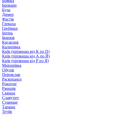
Боярка
Бровари
Буча
Димер
Фастів
Глеваха
Гребінки
Ірпінь
Іванків
Кагарлик
Калинівка
Київ (прізвища від К по П)
Київ (прізвища від А по Й)
Київ (прізвища від Р по Я)
Миронівка
Обухів
Переяслав
Раскопанці
Рокитне
Ржищів
Сквира
Славутич
Ставище
Тараща
Тетіїв