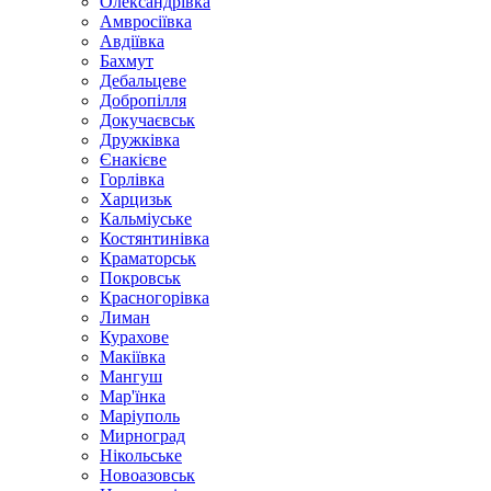
Олександрівка
Амвросіївка
Авдіївка
Бахмут
Дебальцеве
Добропілля
Докучаєвськ
Дружківка
Єнакієве
Горлівка
Харцизьк
Кальміуське
Костянтинівка
Краматорськ
Покровськ
Красногорівка
Лиман
Курахове
Макіївка
Мангуш
Мар'їнка
Маріуполь
Мирноград
Нікольське
Новоазовськ