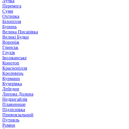
Лучка
Перемога
Суми
Охтирка
Білопілля
Буринь
Велика Писарівка
Великі Будки
Вороніж
Глинськ
Глухів
Іволжанське
Конотоп
Краснопілля
Кролевець
Курмани
Кучерівка
Лебедин
Липова Долина
Недригайлів
Плавинище
Підліснівка
Привокзальний
Путивль
Ромни