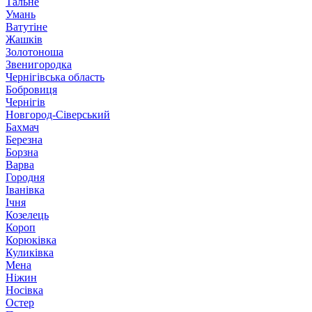
Тальне
Умань
Ватутіне
Жашків
Золотоноша
Звенигородка
Чернігівська область
Бобровиця
Чернігів
Новгород-Сіверський
Бахмач
Березна
Борзна
Варва
Городня
Іванівка
Ічня
Козелець
Короп
Корюківка
Куликівка
Мена
Ніжин
Носівка
Остер