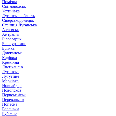
Помічна
Світловодськ
Устинівка
Луганська область
Сіверськодонецьк
Станиця Луганська
Алчевськ
Антрацит
Біловодськ
Білокуракине
Брянка
Довжанськ
Кадіївка
Кремінна
Лисичанськ
Луганськ
Лутугине
Марківка
Новоайдар
Новопсков
Первомайськ
Перевальськ
Попасна
Ровеньки
Рубіжне