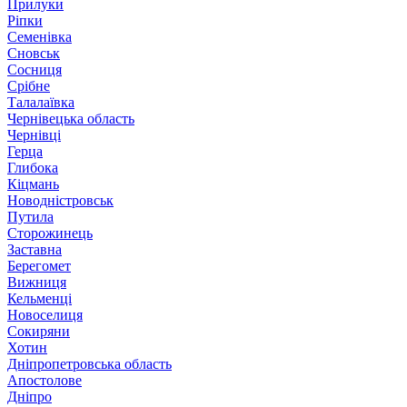
Прилуки
Ріпки
Семенівка
Сновськ
Сосниця
Срібне
Талалаївка
Чернівецька область
Чернівці
Герца
Глибока
Кіцмань
Новодністровськ
Путила
Сторожинець
Заставна
Берегомет
Вижниця
Кельменці
Новоселиця
Сокиряни
Хотин
Дніпропетровська область
Апостолове
Дніпро