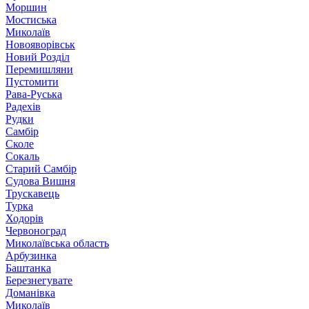
Моршин
Мостиська
Миколаїв
Новояворівськ
Новий Розділ
Перемишляни
Пустомити
Рава-Руська
Радехів
Рудки
Самбір
Сколе
Сокаль
Старий Самбір
Судова Вишня
Трускавець
Турка
Ходорів
Червоноград
Миколаївська область
Арбузинка
Баштанка
Березнегувате
Доманівка
Миколаїв