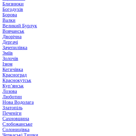
Близнюки
Богодухів
Борова
Валки
Великий Бурлук
Вовчанськ
Дворічна
Дергачі
Зачепилівка
Зміїв
Золочів
Ізюм
Кегичівка
Красноград
Краснокутськ
Куп’янськ
Лозова
Люботин
Нова Водолага
Златопіль
Печеніги
Сахновщина
Слобожанське
Солоницівка
Черкаські Тишки