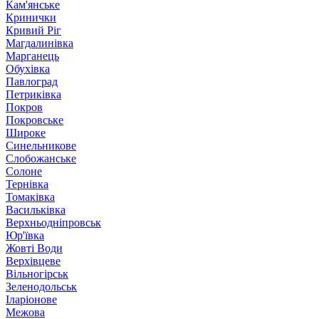
Кам'янське
Кринички
Кривий Ріг
Магдалинівка
Марганець
Обухівка
Павлоград
Петриківка
Покров
Покровське
Широке
Синельникове
Слобожанське
Солоне
Тернівка
Томаківка
Васильківка
Верхньодніпровськ
Юр'ївка
Жовті Води
Верхівцеве
Вільногірськ
Зеленодольськ
Іларіонове
Межова