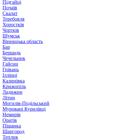
Підгайці
Почаїв
Скалат
Теребовля
Хоростків
Чортків
Шумськ
Вінницька область
Бар
Бершадь
Чечельник
Гайсин
Гнівань
Іллінці
Калинівка
Крижопіль
Ладижин
Літин
Могилів-Подільський
Муровані Курилівці
Немирів
Оратів
Піщанка
Шаргород
Теплик