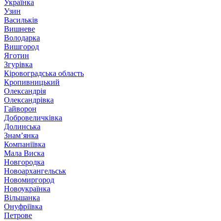
Українка
Узин
Васильків
Вишневе
Володарка
Вишгород
Яготин
Згурівка
Кіровоградська область
Кропивницький
Олександрія
Олександрівка
Гайворон
Добровеличківка
Долинська
Знам’янка
Компаніївка
Мала Виска
Новгородка
Новоархангельськ
Новомиргород
Новоукраїнка
Вільшанка
Онуфріївка
Петрове