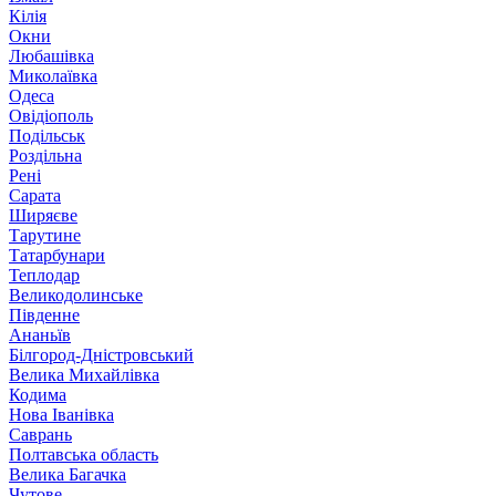
Кілія
Окни
Любашівка
Миколаївка
Одеса
Овідіополь
Подільськ
Роздільна
Рені
Сарата
Ширяєве
Тарутине
Татарбунари
Теплодар
Великодолинське
Південне
Ананьїв
Білгород-Дністровський
Велика Михайлівка
Кодима
Нова Іванівка
Саврань
Полтавська область
Велика Багачка
Чутове