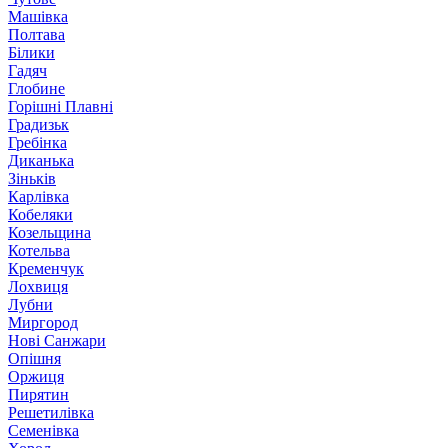
Машівка
Полтава
Білики
Гадяч
Глобине
Горішні Плавні
Градизьк
Гребінка
Диканька
Зіньків
Карлівка
Кобеляки
Козельщина
Котельва
Кременчук
Лохвиця
Лубни
Миргород
Нові Санжари
Опішня
Оржиця
Пирятин
Решетилівка
Семенівка