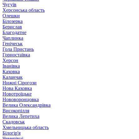
Чугуїв
Херсонська область
Олешки
Білозерка
Берислав
Благодатне
Чаплинка
Генічеськ
Гола Пристань
Горностаївка
Херсон
Іванівка
Каховка
Каланчак
Нижні Сірогози
Нова Каховка
Новотроїцьке
Нововоронцовка
Велика Олександрівка
Високопілля
Велика Лепетиха
Скадовськ
Хмельницька область
Білогір'я
Чемерівці