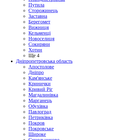
Путила
Сторожинець
Заставна
Берегомет
Вижниця
Кельменці
Новоселиця
Сокиряни
Хотин
Ще 4
Дніпропетровська область
Апостолове
Дніпро
Кам'янське
Кринички
Кривий Ріг
Магдалинівка
Марганець
Обухівка
Павлоград
Петриківка
Покров
Покровське
Широке
Синельникове