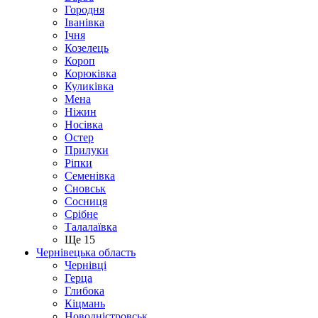
Городня
Іванівка
Ічня
Козелець
Короп
Корюківка
Куликівка
Мена
Ніжин
Носівка
Остер
Прилуки
Ріпки
Семенівка
Сновськ
Сосниця
Срібне
Талалаївка
Ще 15
Чернівецька область
Чернівці
Герца
Глибока
Кіцмань
Новодністровськ