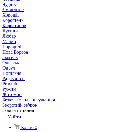
Чуднів
Ємільчине
Хорошів
Коростень
Коростишів
Лугини
Любар
Малин
Народичі
Нова Борова
Звягель
Олевськ
Овруч
Попільня
Радомишль
Романів
Ружин
Житомир
Безкоштовна консультація
Зворотній зв'язок
Задати питання
Увійти
Кошик
0