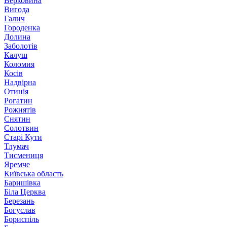
Верховина
Вигода
Галич
Городенка
Долина
Заболотів
Калуш
Коломия
Косів
Надвірна
Отинія
Рогатин
Рожнятів
Снятин
Солотвин
Старі Кути
Тлумач
Тисмениця
Яремче
Київська область
Баришівка
Біла Церква
Березань
Богуслав
Бориспіль