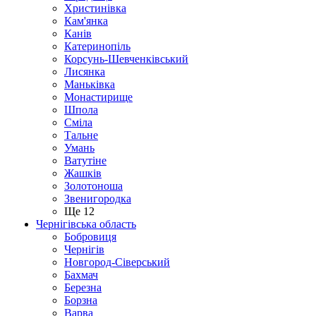
Христинівка
Кам'янка
Канів
Катеринопіль
Корсунь-Шевченківський
Лисянка
Маньківка
Монастирище
Шпола
Сміла
Тальне
Умань
Ватутіне
Жашків
Золотоноша
Звенигородка
Ще 12
Чернігівська область
Бобровиця
Чернігів
Новгород-Сіверський
Бахмач
Березна
Борзна
Варва