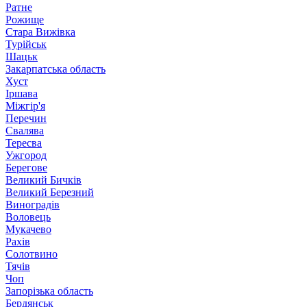
Ратне
Рожище
Стара Вижівка
Турійськ
Шацьк
Закарпатська область
Хуст
Іршава
Міжгір'я
Перечин
Свалява
Тересва
Ужгород
Берегове
Великий Бичків
Великий Березний
Виноградів
Воловець
Мукачево
Рахів
Солотвино
Тячів
Чоп
Запорізька область
Бердянськ