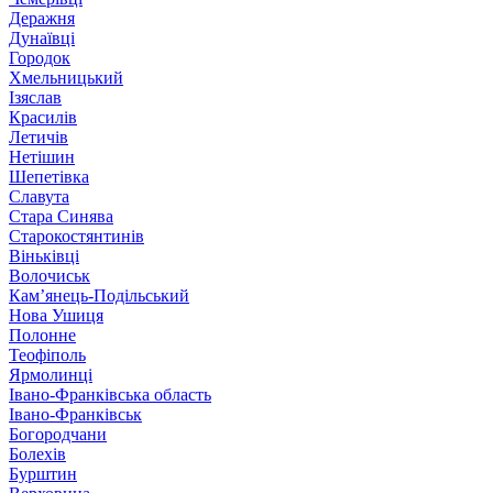
Деражня
Дунаївці
Городок
Хмельницький
Ізяслав
Красилів
Летичів
Нетішин
Шепетівка
Славута
Стара Синява
Старокостянтинів
Віньківці
Волочиськ
Кам’янець-Подільський
Нова Ушиця
Полонне
Теофіполь
Ярмолинці
Івано-Франківська область
Івано-Франківськ
Богородчани
Болехів
Бурштин