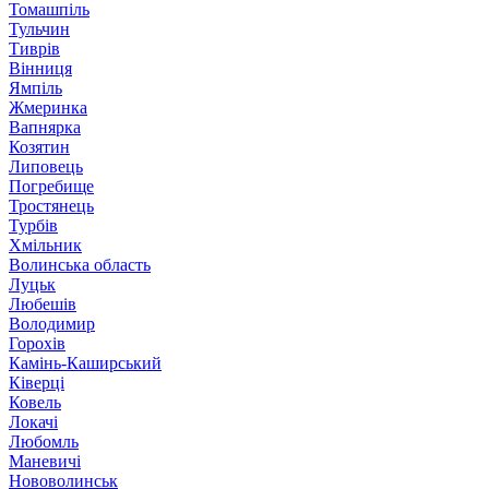
Томашпіль
Тульчин
Тиврів
Вінниця
Ямпіль
Жмеринка
Вапнярка
Козятин
Липовець
Погребище
Тростянець
Турбів
Хмільник
Волинська область
Луцьк
Любешів
Володимир
Горохів
Камінь-Каширський
Ківерці
Ковель
Локачі
Любомль
Маневичі
Нововолинськ