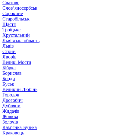
Сватове
Слов’яносербськ
Сорокине
Старобільськ
Щастя
Троїцьке
Хрустальний
Львівська область
Львів
Стрий
Яворів
Великі Мости
Бібрка
Борислав
Броди
Буськ
Великий Любінь
Городок
Дрогобич
Дубляни
Жидачів
Жовква
Золочів
Кам’янка-Бузька
Краковець