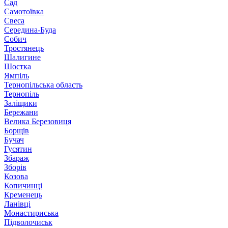
Сад
Самотоївка
Свеса
Середина-Буда
Собич
Тростянець
Шалигине
Шостка
Ямпіль
Тернопільська область
Тернопіль
Заліщики
Бережани
Велика Березовиця
Борщів
Бучач
Гусятин
Збараж
Зборів
Козова
Копичинці
Кременець
Ланівці
Монастириська
Підволочиськ