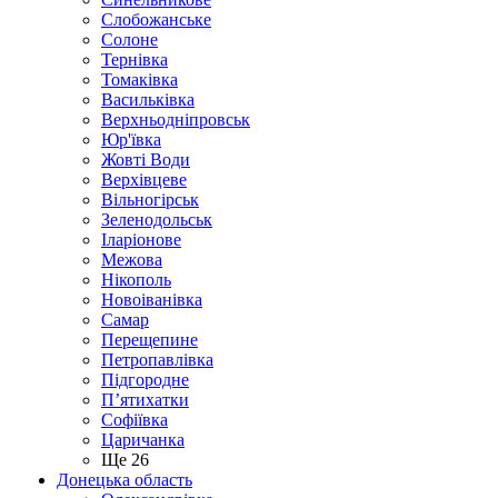
Слобожанське
Солоне
Тернівка
Томаківка
Васильківка
Верхньодніпровськ
Юр'ївка
Жовті Води
Верхівцеве
Вільногірськ
Зеленодольськ
Іларіонове
Межова
Нікополь
Новоіванівка
Самар
Перещепине
Петропавлівка
Підгородне
П’ятихатки
Софіївка
Царичанка
Ще 26
Донецька область