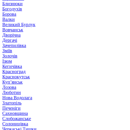
Близнюки
Богодухів
Борова
Валки
Великий Бурлук
Вовчанськ
Дворічна
Дергачі
Зачепилівка
Зміїв
Золочів
Ізюм
Кегичівка
Красноград
Краснокутськ
Куп’янськ
Лозова
Люботин
Нова Водолага
Златопіль
Печеніги
Сахновщина
Слобожанське
Солоницівка
Черкаські Тишки