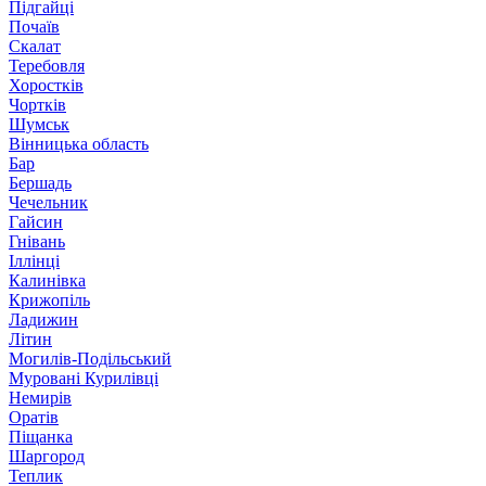
Підгайці
Почаїв
Скалат
Теребовля
Хоростків
Чортків
Шумськ
Вінницька область
Бар
Бершадь
Чечельник
Гайсин
Гнівань
Іллінці
Калинівка
Крижопіль
Ладижин
Літин
Могилів-Подільський
Муровані Курилівці
Немирів
Оратів
Піщанка
Шаргород
Теплик