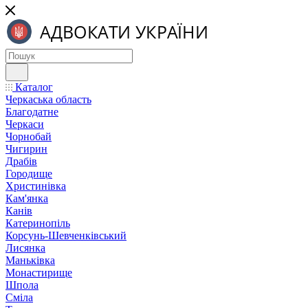
Каталог
Черкаська область
Благодатне
Черкаси
Чорнобай
Чигирин
Драбів
Городище
Христинівка
Кам'янка
Канів
Катеринопіль
Корсунь-Шевченківський
Лисянка
Маньківка
Монастирище
Шпола
Сміла