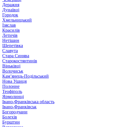
Деражня
Дунаївці
Городок
Хмельницький
Ізяслав
Красилів
Летичів
Нетішин
Шепетівка
Славута
Стара Синява
Старокостянтинів
Віньківці
Волочиськ
Кам’янець-Подільський
Нова Ушиця
Полонне
Теофіполь
Ярмолинці
Івано-Франківська область
Івано-Франківськ
Богородчани
Болехів
Бурштин