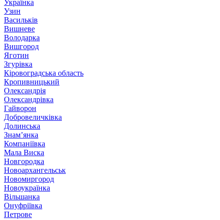
Українка
Узин
Васильків
Вишневе
Володарка
Вишгород
Яготин
Згурівка
Кіровоградська область
Кропивницький
Олександрія
Олександрівка
Гайворон
Добровеличківка
Долинська
Знам’янка
Компаніївка
Мала Виска
Новгородка
Новоархангельськ
Новомиргород
Новоукраїнка
Вільшанка
Онуфріївка
Петрове