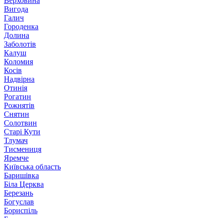
Верховина
Вигода
Галич
Городенка
Долина
Заболотів
Калуш
Коломия
Косів
Надвірна
Отинія
Рогатин
Рожнятів
Снятин
Солотвин
Старі Кути
Тлумач
Тисмениця
Яремче
Київська область
Баришівка
Біла Церква
Березань
Богуслав
Бориспіль