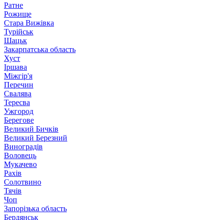
Ратне
Рожище
Стара Вижівка
Турійськ
Шацьк
Закарпатська область
Хуст
Іршава
Міжгір'я
Перечин
Свалява
Тересва
Ужгород
Берегове
Великий Бичків
Великий Березний
Виноградів
Воловець
Мукачево
Рахів
Солотвино
Тячів
Чоп
Запорізька область
Бердянськ