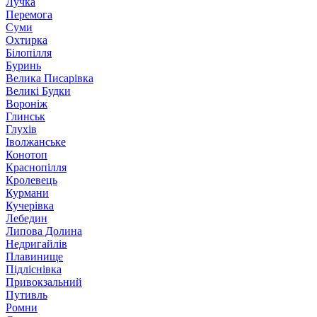
Лучка
Перемога
Суми
Охтирка
Білопілля
Буринь
Велика Писарівка
Великі Будки
Вороніж
Глинськ
Глухів
Іволжанське
Конотоп
Краснопілля
Кролевець
Курмани
Кучерівка
Лебедин
Липова Долина
Недригайлів
Плавинище
Підліснівка
Привокзальний
Путивль
Ромни