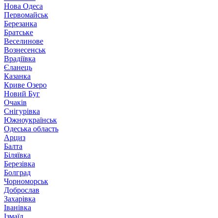
Нова Одеса
Первомайськ
Березанка
Братське
Веселинове
Вознесенськ
Врадіївка
Єланець
Казанка
Криве Озеро
Новий Буг
Очаків
Снігурівка
Южноукраїнськ
Одеська область
Арциз
Балта
Біляївка
Березівка
Болград
Чорноморськ
Доброслав
Захарівка
Іванівка
Ізмаїл