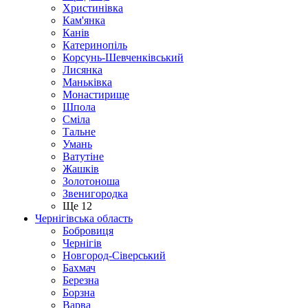
Христинівка
Кам'янка
Канів
Катеринопіль
Корсунь-Шевченківський
Лисянка
Маньківка
Монастирище
Шпола
Сміла
Тальне
Умань
Ватутіне
Жашків
Золотоноша
Звенигородка
Ще 12
Чернігівська область
Бобровиця
Чернігів
Новгород-Сіверський
Бахмач
Березна
Борзна
Варва