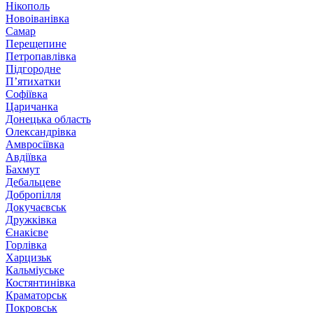
Нікополь
Новоіванівка
Самар
Перещепине
Петропавлівка
Підгородне
П’ятихатки
Софіївка
Царичанка
Донецька область
Олександрівка
Амвросіївка
Авдіївка
Бахмут
Дебальцеве
Добропілля
Докучаєвськ
Дружківка
Єнакієве
Горлівка
Харцизьк
Кальміуське
Костянтинівка
Краматорськ
Покровськ