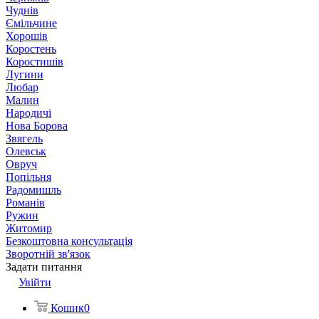
Чуднів
Ємільчине
Хорошів
Коростень
Коростишів
Лугини
Любар
Малин
Народичі
Нова Борова
Звягель
Олевськ
Овруч
Попільня
Радомишль
Романів
Ружин
Житомир
Безкоштовна консультація
Зворотній зв'язок
Задати питання
Увійти
Кошик
0