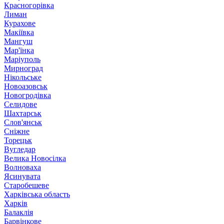
Красногорівка
Лиман
Курахове
Макіївка
Мангуш
Мар'їнка
Маріуполь
Мирноград
Нікольське
Новоазовськ
Новогродівка
Селидове
Шахтарськ
Слов'янськ
Сніжне
Торецьк
Вугледар
Велика Новосілка
Волноваха
Ясинувата
Старобешеве
Харківська область
Харків
Балаклія
Барвінкове