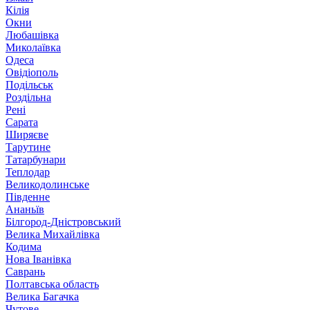
Кілія
Окни
Любашівка
Миколаївка
Одеса
Овідіополь
Подільськ
Роздільна
Рені
Сарата
Ширяєве
Тарутине
Татарбунари
Теплодар
Великодолинське
Південне
Ананьїв
Білгород-Дністровський
Велика Михайлівка
Кодима
Нова Іванівка
Саврань
Полтавська область
Велика Багачка
Чутове