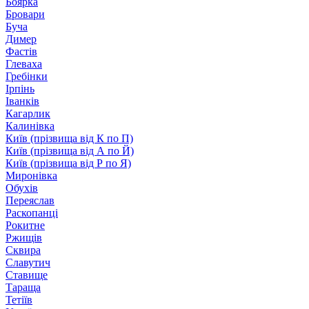
Боярка
Бровари
Буча
Димер
Фастів
Глеваха
Гребінки
Ірпінь
Іванків
Кагарлик
Калинівка
Київ (прізвища від К по П)
Київ (прізвища від А по Й)
Київ (прізвища від Р по Я)
Миронівка
Обухів
Переяслав
Раскопанці
Рокитне
Ржищів
Сквира
Славутич
Ставище
Тараща
Тетіїв