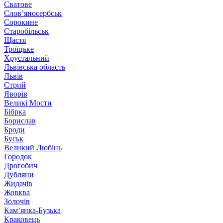
Сватове
Слов’яносербськ
Сорокине
Старобільськ
Щастя
Троїцьке
Хрустальний
Львівська область
Львів
Стрий
Яворів
Великі Мости
Бібрка
Борислав
Броди
Буськ
Великий Любінь
Городок
Дрогобич
Дубляни
Жидачів
Жовква
Золочів
Кам’янка-Бузька
Краковець