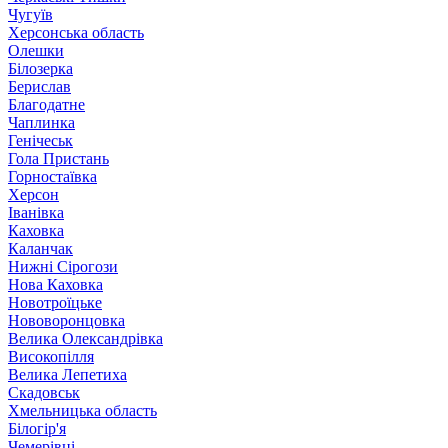
Чугуїв
Херсонська область
Олешки
Білозерка
Берислав
Благодатне
Чаплинка
Генічеськ
Гола Пристань
Горностаївка
Херсон
Іванівка
Каховка
Каланчак
Нижні Сірогози
Нова Каховка
Новотроїцьке
Нововоронцовка
Велика Олександрівка
Високопілля
Велика Лепетиха
Скадовськ
Хмельницька область
Білогір'я
Чемерівці