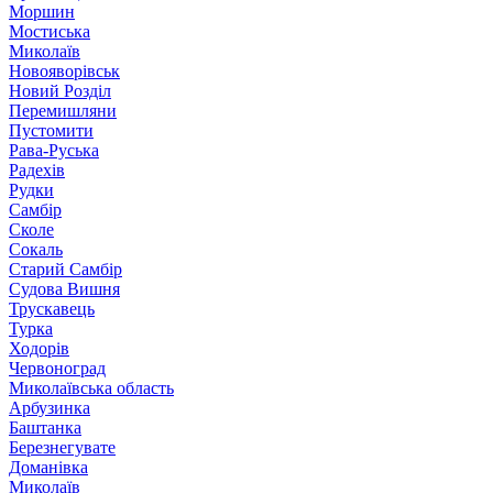
Моршин
Мостиська
Миколаїв
Новояворівськ
Новий Розділ
Перемишляни
Пустомити
Рава-Руська
Радехів
Рудки
Самбір
Сколе
Сокаль
Старий Самбір
Судова Вишня
Трускавець
Турка
Ходорів
Червоноград
Миколаївська область
Арбузинка
Баштанка
Березнегувате
Доманівка
Миколаїв