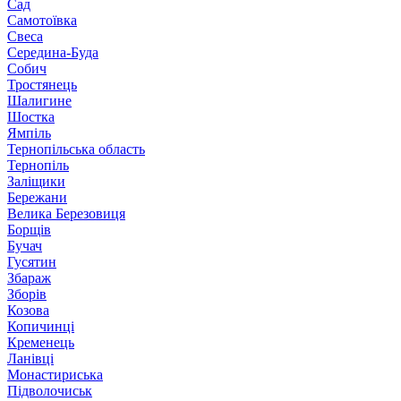
Сад
Самотоївка
Свеса
Середина-Буда
Собич
Тростянець
Шалигине
Шостка
Ямпіль
Тернопільська область
Тернопіль
Заліщики
Бережани
Велика Березовиця
Борщів
Бучач
Гусятин
Збараж
Зборів
Козова
Копичинці
Кременець
Ланівці
Монастириська
Підволочиськ