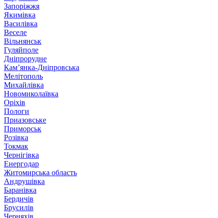
Запоріжжя
Якимівка
Василівка
Веселе
Вільнянськ
Гуляйполе
Дніпрорудне
Кам’янка-Дніпровська
Мелітополь
Михайлівка
Новомиколаївка
Оріхів
Пологи
Приазовське
Приморськ
Розівка
Токмак
Чернігівка
Енергодар
Житомирська область
Андрушівка
Баранівка
Бердичів
Брусилів
Черняхів