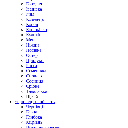
Городня
Іванівка
Ічня
Козелець
Короп
Корюківка
Куликівка
Мена
Ніжин
Носівка
Остер
Прилуки
Ріпки
Семенівка
Сновськ
Сосниця
Срібне
Талалаївка
Ще 15
Чернівецька область
Чернівці
Герца
Глибока
Кіцмань
Новодністровськ