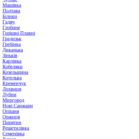
Машівка
Полтава
Білики
Гадяч
Глобине
Горішні Плавні
Градизьк
Гребінка
Диканька
Зіньків
Карлівка
Кобеляки
Козельщина
Котельва
Кременчук
Лохвиця
Лубни
Миргород
Нові Санжари
Опішня
Оржиця
Пирятин
Решетилівка
Семенівка