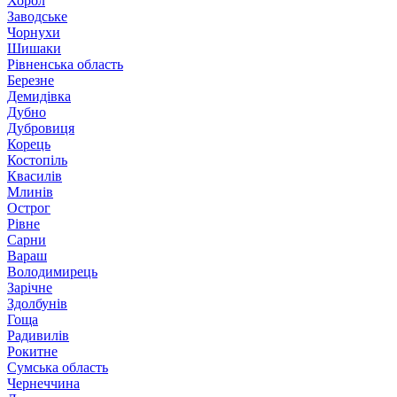
Хорол
Заводське
Чорнухи
Шишаки
Рівненська область
Березне
Демидівка
Дубно
Дубровиця
Корець
Костопіль
Квасилів
Млинів
Острог
Рівне
Сарни
Вараш
Володимирець
Зарічне
Здолбунів
Гоща
Радивилів
Рокитне
Сумська область
Чернеччина