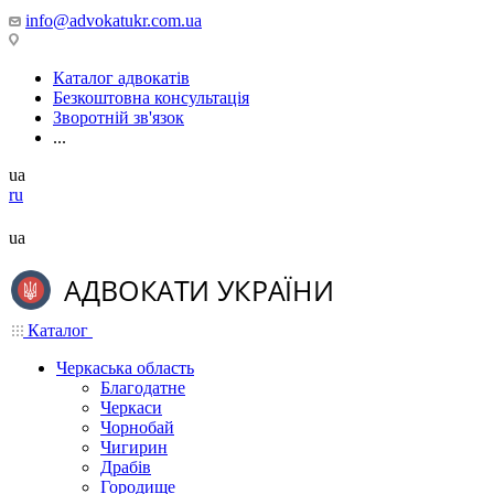
info@advokatukr.com.ua
Каталог адвокатів
Безкоштовна консультація
Зворотній зв'язок
...
ua
ru
ua
Каталог
Черкаська область
Благодатне
Черкаси
Чорнобай
Чигирин
Драбів
Городище