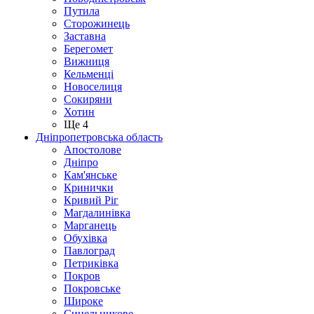
Путила
Сторожинець
Заставна
Берегомет
Вижниця
Кельменці
Новоселиця
Сокиряни
Хотин
Ще 4
Дніпропетровська область
Апостолове
Дніпро
Кам'янське
Кринички
Кривий Ріг
Магдалинівка
Марганець
Обухівка
Павлоград
Петриківка
Покров
Покровське
Широке
Синельникове