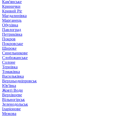
Кам'янське
Кринички
Кривий Ріг
Магдалинівка
Марганець
Обухівка
Павлоград
Петриківка
Покров
Покровське
Широке
Синельникове
Слобожанське
Солоне
Тернівка
Томаківка
Васильківка
Верхньодніпровськ
Юр'ївка
Жовті Води
Верхівцеве
Вільногірськ
Зеленодольськ
Іларіонове
Межова