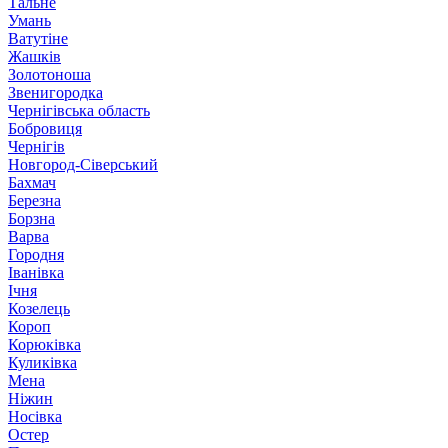
Тальне
Умань
Ватутіне
Жашків
Золотоноша
Звенигородка
Чернігівська область
Бобровиця
Чернігів
Новгород-Сіверський
Бахмач
Березна
Борзна
Варва
Городня
Іванівка
Ічня
Козелець
Короп
Корюківка
Куликівка
Мена
Ніжин
Носівка
Остер