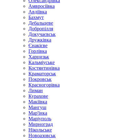
Олександрівка
Амвросіївка
Авдіївка
Бахмут
Дебальцеве
Добропілля
Докучаєвськ
Дружківка
Єнакієве
Горлівка
Харцизьк
Кальміуське
Костянтинівка
Краматорськ
Покровськ
Красногорівка
Лиман
Курахове
Макіївка
Мангуш
Мар'їнка
Маріуполь
Мирноград
Нікольське
Новоазовськ