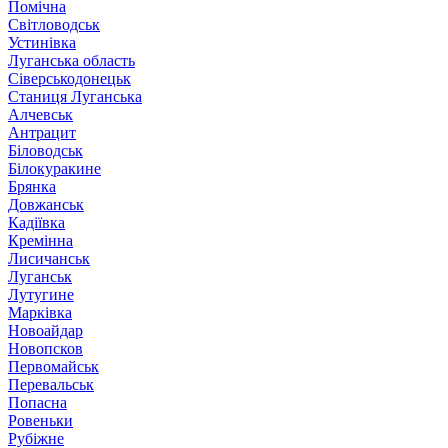
Помічна
Світловодськ
Устинівка
Луганська область
Сіверськодонецьк
Станиця Луганська
Алчевськ
Антрацит
Біловодськ
Білокуракине
Брянка
Довжанськ
Кадіївка
Кремінна
Лисичанськ
Луганськ
Лутугине
Марківка
Новоайдар
Новопсков
Первомайськ
Перевальськ
Попасна
Ровеньки
Рубіжне