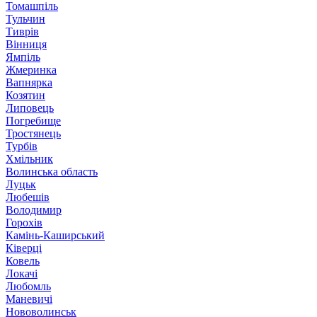
Томашпіль
Тульчин
Тиврів
Вінниця
Ямпіль
Жмеринка
Вапнярка
Козятин
Липовець
Погребище
Тростянець
Турбів
Хмільник
Волинська область
Луцьк
Любешів
Володимир
Горохів
Камінь-Каширський
Ківерці
Ковель
Локачі
Любомль
Маневичі
Нововолинськ