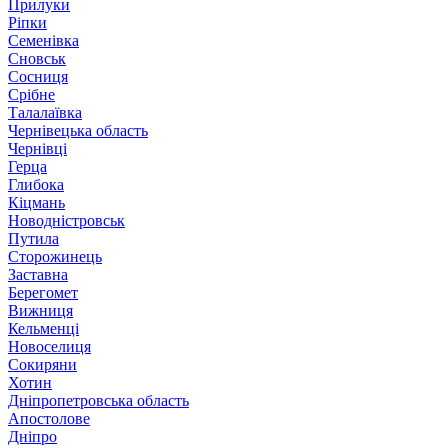
Прилуки
Ріпки
Семенівка
Сновськ
Сосниця
Срібне
Талалаївка
Чернівецька область
Чернівці
Герца
Глибока
Кіцмань
Новодністровськ
Путила
Сторожинець
Заставна
Берегомет
Вижниця
Кельменці
Новоселиця
Сокиряни
Хотин
Дніпропетровська область
Апостолове
Дніпро